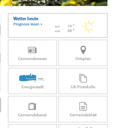
Wetter heute
Prognose lesen »
19 °
min
28 °
max
Gemeindenews
Ortsplan
Energiestadt
GR-Protokolle
Gemeindekanal
Gemeindeblatt