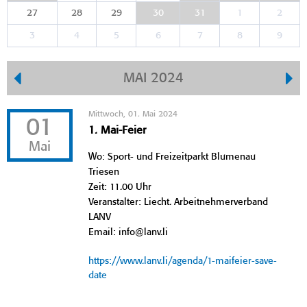
27
28
29
30
31
1
2
3
4
5
6
7
8
9
MAI 2024
Mittwoch, 01. Mai 2024
01
1. Mai-Feier
Mai
Wo: Sport- und Freizeitparkt Blumenau
Triesen
Zeit: 11.00 Uhr
Veranstalter: Liecht. Arbeitnehmerverband
LANV
Email: info@lanv.li
https://www.lanv.li/agenda/1-maifeier-save-
date