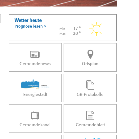
Wetter heute
Prognose lesen »
17 °
min
28 °
max
Gemeindenews
Ortsplan
Energiestadt
GR-Protokolle
Gemeindekanal
Gemeindeblatt