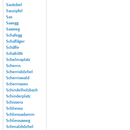
Sautobel
Sauzipfel
Sax
Saxegg
Saxweg
Schafegg
Schafläger
Schäfle
Schafrütti
Schelmaplatz
Scherris
Scherrisböchel
Scherriswald
Scherriswes
Schindelholzbach
Schinderplatz
Schissera
Schliessa
Schliessadamm
Schliessaweg
Schmalzböchel