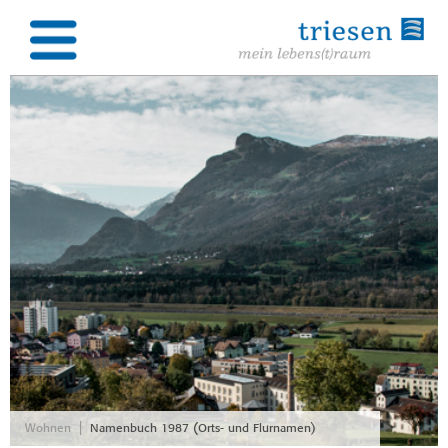
|
Wohnen
Namenbuch 1987 (Orts- und Flurnamen)