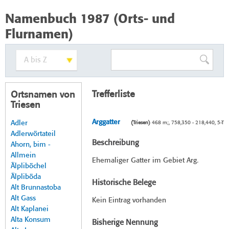
Namenbuch 1987 (Orts- und
Flurnamen)
Trefferliste
Ortsnamen von
Triesen
Arggatter
Adler
(Triesen)
468 m;, 758,350 - 218,440, 5-T
Adlerwörtateil
Beschreibung
Ahorn, bim -
Allmein
Ehemaliger Gatter im Gebiet Arg.
Älpliböchel
Älpliböda
Historische Belege
Alt Brunnastoba
Alt Gass
Kein Eintrag vorhanden
Alt Kaplanei
Alta Konsum
Bisherige Nennung