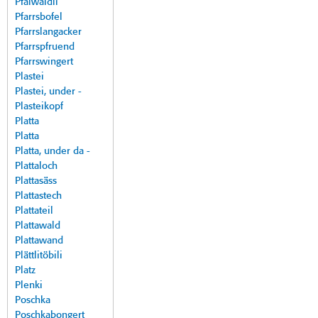
Pfalwäldli
Pfarrsbofel
Pfarrslangacker
Pfarrspfruend
Pfarrswingert
Plastei
Plastei, under -
Plasteikopf
Platta
Platta
Platta, under da -
Plattaloch
Plattasäss
Plattastech
Plattateil
Plattawald
Plattawand
Plättlitöbili
Platz
Plenki
Poschka
Poschkabongert