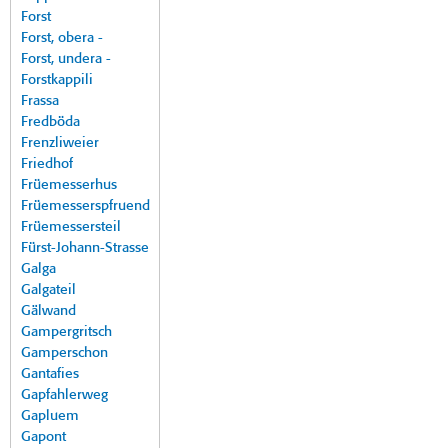
Forst
Forst, obera -
Forst, undera -
Forstkappili
Frassa
Fredböda
Frenzliweier
Friedhof
Früemesserhus
Früemesserspfruend
Früemessersteil
Fürst-Johann-Strasse
Galga
Galgateil
Gälwand
Gampergritsch
Gamperschon
Gantafies
Gapfahlerweg
Gapluem
Gapont