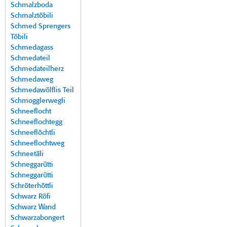
Schmalzboda
Schmalztöbili
Schmed Sprengers
Töbili
Schmedagass
Schmedateil
Schmedateilherz
Schmedaweg
Schmedawölflis Teil
Schmogglerwegli
Schneeflocht
Schneeflochtegg
Schneeflöchtli
Schneeflochtweg
Schneetäli
Schneggarütti
Schneggarütti
Schröterhöttli
Schwarz Röfi
Schwarz Wand
Schwarzabongert