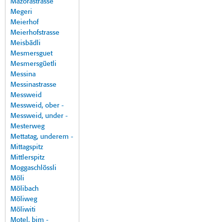
Mazorastrasse
Megeri
Meierhof
Meierhofstrasse
Meisbädli
Mesmersguet
Mesmersgüetli
Messina
Messinastrasse
Messweid
Messweid, ober -
Messweid, under -
Mesterweg
Mettatag, underem -
Mittagspitz
Mittlerspitz
Moggaschlössli
Möli
Mölibach
Möliweg
Möliwiti
Motel, bim -