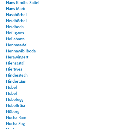
Hans Kindlis Sattel
Hans Marti
Hasaböchel
Heidböchel
Heidboda
Heiligwes
Hellabarta
Hennasedel
Hennawibliboda
Herawingert
Hienzastall
Hiertwes
Hinderstech
Hindertuas
Hobel
Hobel
Hobelegg
Hobeltrüia
Höberg
Hocha Rain
Hocha Zog