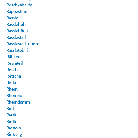
Poschkahalda
Rappastein
Rassla
Rasslahöhi
Rasslahöttli
Rasslastall
Rasslastall, obem -
Rasslatöbili
Rätikon
Realateil
Resch
Retscha
Retta
Rhein
Rheinau
Rheindamm
Riet
Rietli
Rietli
Riettola
Rietweg