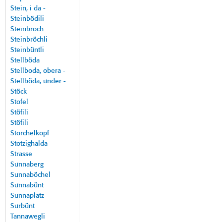
Stein, i da -
Steinbödili
Steinbroch
Steinbröchli
Steinbüntli
Stellböda
Stellboda, obera -
Stellböda, under -
Stöck
Stofel
Stöfili
Stöfili
Storchelkopf
Stotzighalda
Strasse
Sunnaberg
Sunnaböchel
Sunnabünt
Sunnaplatz
Surbünt
Tannawegli