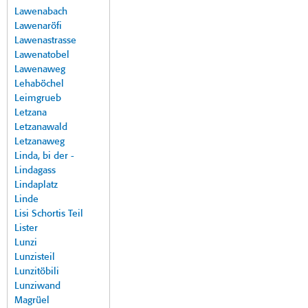
Lawenabach
Lawenaröfi
Lawenastrasse
Lawenatobel
Lawenaweg
Lehaböchel
Leimgrueb
Letzana
Letzanawald
Letzanaweg
Linda, bi der -
Lindagass
Lindaplatz
Linde
Lisi Schortis Teil
Lister
Lunzi
Lunzisteil
Lunzitöbili
Lunziwand
Magrüel