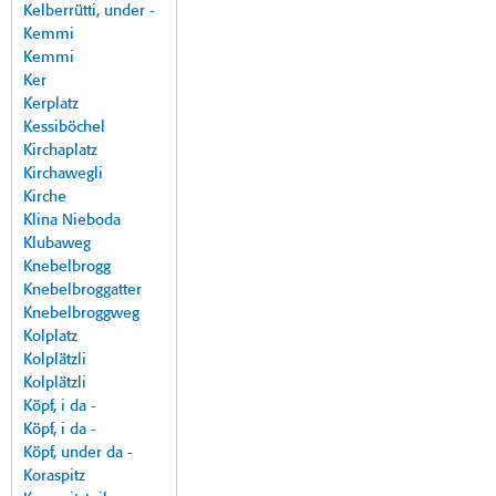
Kelberrütti, under -
Kemmi
Kemmi
Ker
Kerplatz
Kessiböchel
Kirchaplatz
Kirchawegli
Kirche
Klina Nieboda
Klubaweg
Knebelbrogg
Knebelbroggatter
Knebelbroggweg
Kolplatz
Kolplätzli
Kolplätzli
Köpf, i da -
Köpf, i da -
Köpf, under da -
Koraspitz