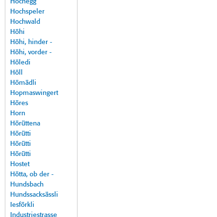
Hochegg
Hochspeler
Hochwald
Höhi
Höhi, hinder -
Höhi, vorder -
Höledi
Höll
Hömädli
Hopmaswingert
Höres
Horn
Hörüttena
Hörütti
Hörütti
Hörütti
Hostet
Hötta, ob der -
Hundsbach
Hundssacksässli
Iesförkli
Industriestrasse