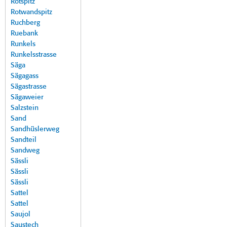
Rotspitz
Rotwandspitz
Ruchberg
Ruebank
Runkels
Runkelsstrasse
Säga
Sägagass
Sägastrasse
Sägaweier
Salzstein
Sand
Sandhüslerweg
Sandteil
Sandweg
Sässli
Sässli
Sässli
Sattel
Sattel
Saujol
Saustech