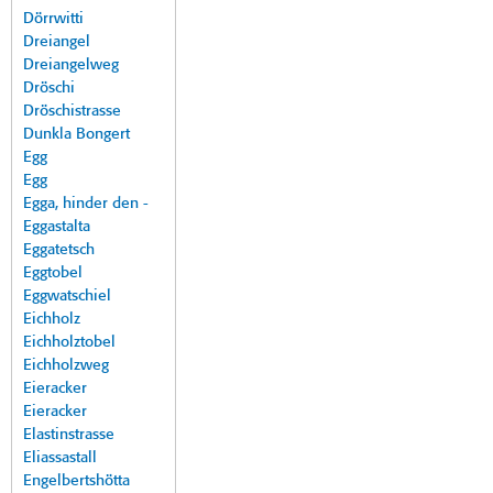
Dörrwitti
Dreiangel
Dreiangelweg
Dröschi
Dröschistrasse
Dunkla Bongert
Egg
Egg
Egga, hinder den -
Eggastalta
Eggatetsch
Eggtobel
Eggwatschiel
Eichholz
Eichholztobel
Eichholzweg
Eieracker
Eieracker
Elastinstrasse
Eliassastall
Engelbertshötta