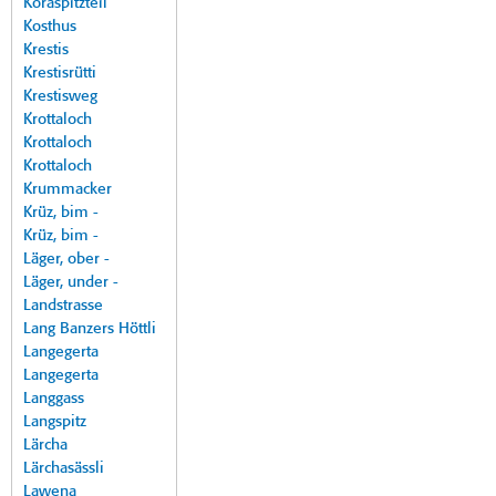
Koraspitzteil
Kosthus
Krestis
Krestisrütti
Krestisweg
Krottaloch
Krottaloch
Krottaloch
Krummacker
Krüz, bim -
Krüz, bim -
Läger, ober -
Läger, under -
Landstrasse
Lang Banzers Höttli
Langegerta
Langegerta
Langgass
Langspitz
Lärcha
Lärchasässli
Lawena