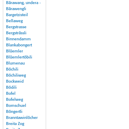
Bärawang, undera -
Bärawengli
Bargetzisteil
Bellaweg
Bergstrasse
Bergsträssli
Binnendamm
Blankabongert
Blüemler
Blüemlertöbili
Blumenau
Böchili
Böchiliweg
Bockweid
Bödili
Bofel
Bofelweg
Bomschuel
Böngertli
Branntawinlöcher
Breita Zog