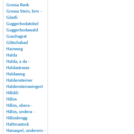
Grossa Rank
Grossa Stein, bim -
Güetli
Guggerbodatobel
Guggerbodawald
Guschagrat
Gütschabad
Hainweg
Halda
Halda, a da -
Haldastrasse
Haldaweg
Haldensteiner
Haldensteinwingert
Häldili
Hälos
Hälos, obera -
Hälos, undera -
Hälosbrogg
Haltmastock
Hanaspel, underem -