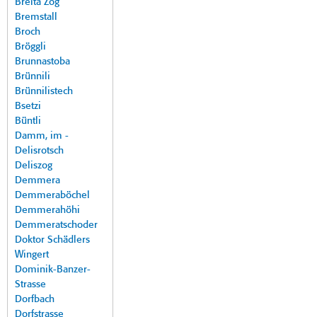
Breita Zog
Bremstall
Broch
Bröggli
Brunnastoba
Brünnili
Brünnilistech
Bsetzi
Büntli
Damm, im -
Delisrotsch
Deliszog
Demmera
Demmeraböchel
Demmerahöhi
Demmeratschoder
Doktor Schädlers
Wingert
Dominik-Banzer-
Strasse
Dorfbach
Dorfstrasse