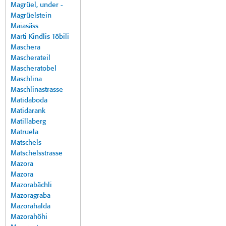
Magrüel, under -
Magrüelstein
Maiasäss
Marti Kindlis Töbili
Maschera
Mascherateil
Mascheratobel
Maschlina
Maschlinastrasse
Matidaboda
Matidarank
Matillaberg
Matruela
Matschels
Matschelsstrasse
Mazora
Mazora
Mazorabächli
Mazoragraba
Mazorahalda
Mazorahöhi