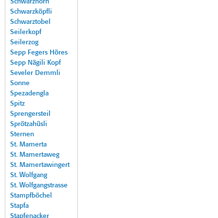
Schwarzhorn
Schwarzköpfli
Schwarztobel
Seilerkopf
Seilerzog
Sepp Fegers Höres
Sepp Nägili Kopf
Seveler Demmli
Sonne
Spezadengla
Spitz
Sprengersteil
Sprötzahüsli
Sternen
St. Mamerta
St. Mamertaweg
St. Mamertawingert
St. Wolfgang
St. Wolfgangstrasse
Stampfböchel
Stapfa
Stapfenacker