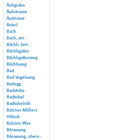
Äuligraba
Äulistrasse
Austrasse
Auteil
Bach
Bach, am -
Bächli, bim -
Bächligatter
Bächligatterweg
Bächliweg
Bad
Bad Vogelsang
Badegg
Badstoba
Badtobel
Badtobelröfi
Balzner Möllers
Höledi
Balzner Wes
Bärawang
Bärawang, obera -