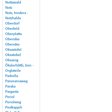
Nottawald
Notz
Notz, hindera -
Notzhalda
Oberdorf
Oberfeld
Oberplatta
Obersäss
Obersäss
Oksastofel
Oksatobel
Oksazog
Ökslerhöttli, bim -
Orglateile
Padrella
Panoramaweg
Paraka
Parganta
Periol
Periolweg
Pestkappili