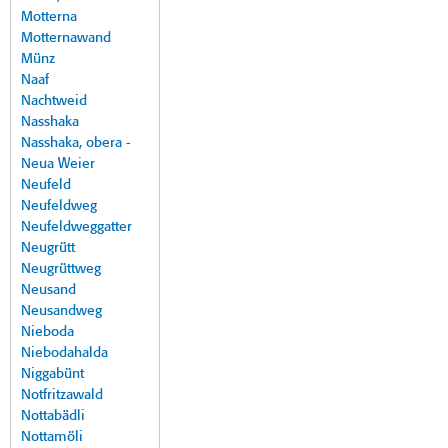
Motterna
Motternawand
Münz
Naaf
Nachtweid
Nasshaka
Nasshaka, obera -
Neua Weier
Neufeld
Neufeldweg
Neufeldweggatter
Neugrütt
Neugrüttweg
Neusand
Neusandweg
Nieboda
Niebodahalda
Niggabünt
Notfritzawald
Nottabädli
Nottamöli