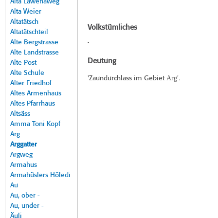
Alta Lawenaweg
-
Alta Weier
Altatätsch
Volkstümliches
Altatätschteil
Alte Bergstrasse
-
Alte Landstrasse
Deutung
Alte Post
Alte Schule
Arg
'Zaundurchlass im Gebiet
'.
Alter Friedhof
Altes Armenhaus
Altes Pfarrhaus
Altsäss
Amma Toni Kopf
Arg
Arggatter
Argweg
Armahus
Armahüslers Höledi
Au
Au, ober -
Au, under -
Äuli