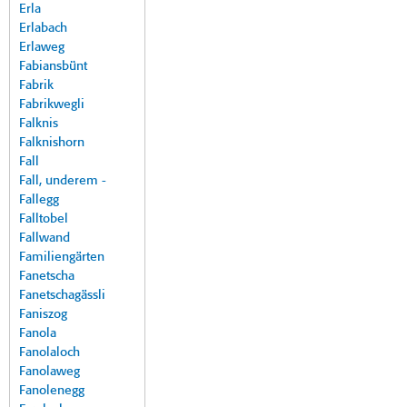
Erla
Erlabach
Erlaweg
Fabiansbünt
Fabrik
Fabrikwegli
Falknis
Falknishorn
Fall
Fall, underem -
Fallegg
Falltobel
Fallwand
Familiengärten
Fanetscha
Fanetschagässli
Faniszog
Fanola
Fanolaloch
Fanolaweg
Fanolenegg