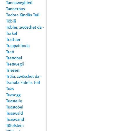
Tannawegliteil
Tannerhus
Tedora Kindlis Teil
Töbili
Töbler, zwöschet da -
Torkel
Trachter
Trappatiboda
Trett
Trettobel
Trettwegli
Triesen
Trüia, zwöschet da -
Tschola Fidelis Teil
Tuas
Tuasegg
Tuasteile
Tuastobel
Tuaswald
Tuaswand
Tüfelstein