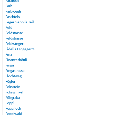
Faraloch
Farb
Farbwegli
Faschiels
Feger Sepplis Teil
Feld
Feldstrasse
Feldstrasse
Feldwingert
Fidelis Langegerta
Fina
Finanzerhöttli
Finga
Fingastrasse
Flochtweg
Fögler
Foksstein
Fokswinkel
Föligraba
Foppi
Foppiloch
Foppiwald