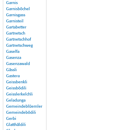
Garnis
Garnisböchel
Garnisgass
Garnisteil
Gartabetter
Gartnetsch
Gartnetschhof
Gartnetschweg
Gaselfa
Gasenza
Gasenzawald
Gässli
Gastera
Geissbenkli
Geissbödili
Geisslerkelchli
Geladunga
Gemeindeblüemler
Gemeindebödili
Gerbi
Glatthäldili