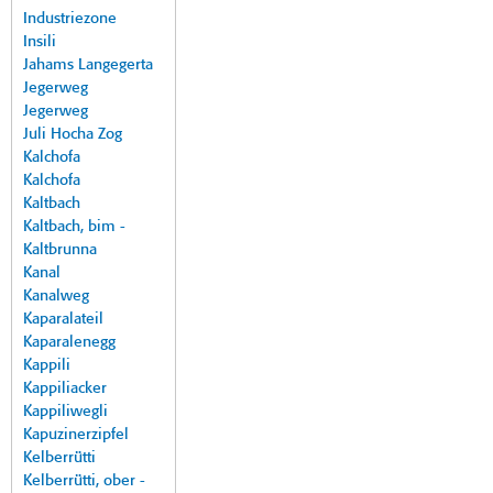
Industriezone
Insili
Jahams Langegerta
Jegerweg
Jegerweg
Juli Hocha Zog
Kalchofa
Kalchofa
Kaltbach
Kaltbach, bim -
Kaltbrunna
Kanal
Kanalweg
Kaparalateil
Kaparalenegg
Kappili
Kappiliacker
Kappiliwegli
Kapuzinerzipfel
Kelberrütti
Kelberrütti, ober -