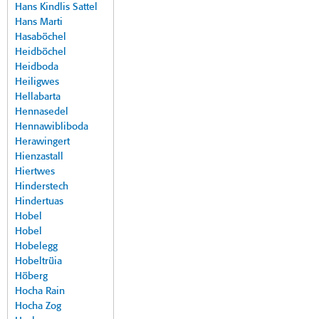
Hans Kindlis Sattel
Hans Marti
Hasaböchel
Heidböchel
Heidboda
Heiligwes
Hellabarta
Hennasedel
Hennawibliboda
Herawingert
Hienzastall
Hiertwes
Hinderstech
Hindertuas
Hobel
Hobel
Hobelegg
Hobeltrüia
Höberg
Hocha Rain
Hocha Zog