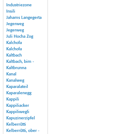
Industriezone
Insili
Jahams Langegerta
Jegerweg
Jegerweg
Juli Hocha Zog
Kalchofa
Kalchofa
Kaltbach
Kaltbach, bim -
Kaltbrunna
Kanal
Kanalweg
Kaparalateil
Kaparalenegg
Kappili
Kappiliacker
Kappiliwegli
Kapuzinerzipfel
Kelberrütti
Kelberrütti, ober -