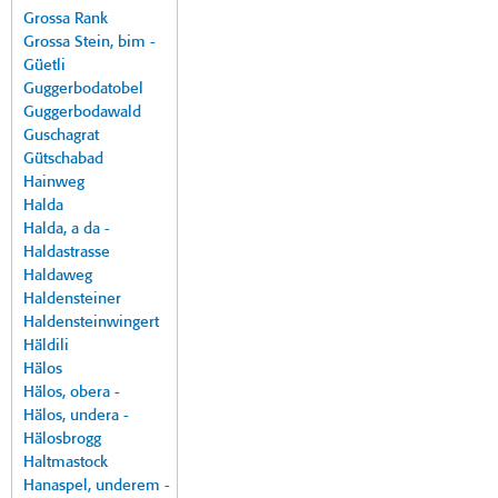
Grossa Rank
Grossa Stein, bim -
Güetli
Guggerbodatobel
Guggerbodawald
Guschagrat
Gütschabad
Hainweg
Halda
Halda, a da -
Haldastrasse
Haldaweg
Haldensteiner
Haldensteinwingert
Häldili
Hälos
Hälos, obera -
Hälos, undera -
Hälosbrogg
Haltmastock
Hanaspel, underem -