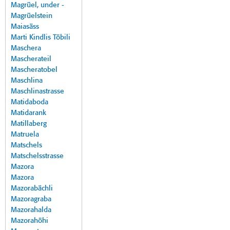
Magrüel, under -
Magrüelstein
Maiasäss
Marti Kindlis Töbili
Maschera
Mascherateil
Mascheratobel
Maschlina
Maschlinastrasse
Matidaboda
Matidarank
Matillaberg
Matruela
Matschels
Matschelsstrasse
Mazora
Mazora
Mazorabächli
Mazoragraba
Mazorahalda
Mazorahöhi