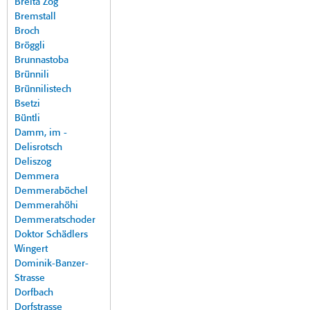
Breita Zog
Bremstall
Broch
Bröggli
Brunnastoba
Brünnili
Brünnilistech
Bsetzi
Büntli
Damm, im -
Delisrotsch
Deliszog
Demmera
Demmeraböchel
Demmerahöhi
Demmeratschoder
Doktor Schädlers
Wingert
Dominik-Banzer-
Strasse
Dorfbach
Dorfstrasse