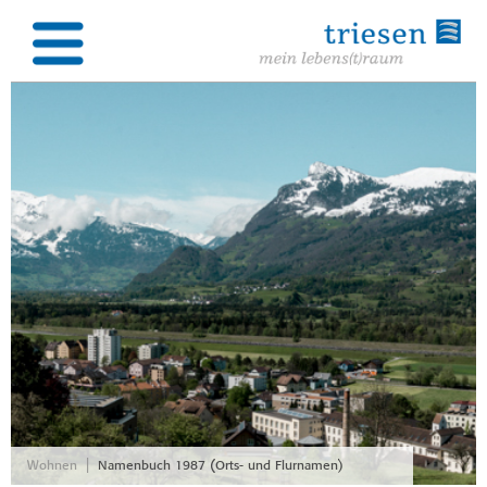
|
Wohnen
Namenbuch 1987 (Orts- und Flurnamen)