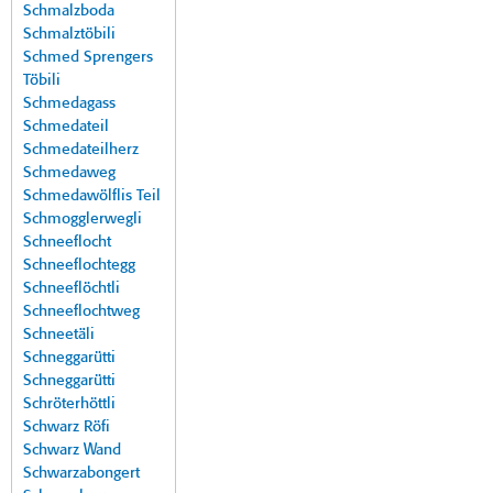
Schmalzboda
Schmalztöbili
Schmed Sprengers
Töbili
Schmedagass
Schmedateil
Schmedateilherz
Schmedaweg
Schmedawölflis Teil
Schmogglerwegli
Schneeflocht
Schneeflochtegg
Schneeflöchtli
Schneeflochtweg
Schneetäli
Schneggarütti
Schneggarütti
Schröterhöttli
Schwarz Röfi
Schwarz Wand
Schwarzabongert