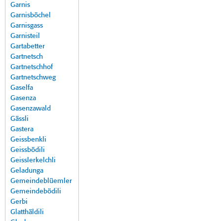
Garnis
Garnisböchel
Garnisgass
Garnisteil
Gartabetter
Gartnetsch
Gartnetschhof
Gartnetschweg
Gaselfa
Gasenza
Gasenzawald
Gässli
Gastera
Geissbenkli
Geissbödili
Geisslerkelchli
Geladunga
Gemeindeblüemler
Gemeindebödili
Gerbi
Glatthäldili