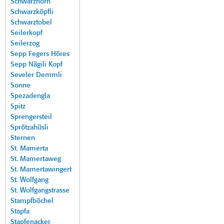
Schwarzhorn
Schwarzköpfli
Schwarztobel
Seilerkopf
Seilerzog
Sepp Fegers Höres
Sepp Nägili Kopf
Seveler Demmli
Sonne
Spezadengla
Spitz
Sprengersteil
Sprötzahüsli
Sternen
St. Mamerta
St. Mamertaweg
St. Mamertawingert
St. Wolfgang
St. Wolfgangstrasse
Stampfböchel
Stapfa
Stapfenacker