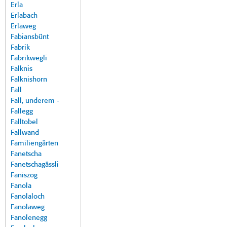
Erla
Erlabach
Erlaweg
Fabiansbünt
Fabrik
Fabrikwegli
Falknis
Falknishorn
Fall
Fall, underem -
Fallegg
Falltobel
Fallwand
Familiengärten
Fanetscha
Fanetschagässli
Faniszog
Fanola
Fanolaloch
Fanolaweg
Fanolenegg