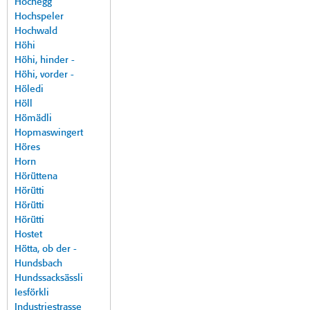
Hochegg
Hochspeler
Hochwald
Höhi
Höhi, hinder -
Höhi, vorder -
Höledi
Höll
Hömädli
Hopmaswingert
Höres
Horn
Hörüttena
Hörütti
Hörütti
Hörütti
Hostet
Hötta, ob der -
Hundsbach
Hundssacksässli
Iesförkli
Industriestrasse