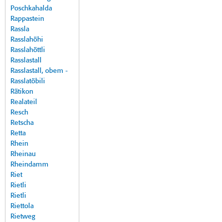
Poschkahalda
Rappastein
Rassla
Rasslahöhi
Rasslahöttli
Rasslastall
Rasslastall, obem -
Rasslatöbili
Rätikon
Realateil
Resch
Retscha
Retta
Rhein
Rheinau
Rheindamm
Riet
Rietli
Rietli
Riettola
Rietweg