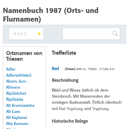
Namenbuch 1987 (Orts- und
Flurnamen)
Trefferliste
Ortsnamen von
Triesen
Bad
Adler
(Triesen)
800 m;, 759,65 - 217,90, 6-U
Adlerwörtateil
Beschreibung
Ahorn, bim -
Allmein
Wald und Wiese östlich ob dem
Älpliböchel
Steinbroch. Mit Mauerresten der
Älpliböda
einstigen Badeanstalt. Örtlich identisch
Alt Brunnastoba
Bad Vogelsang
Vogelsang
mit
und
.
Alt Gass
Alt Kaplanei
Historische Belege
Alta Konsum