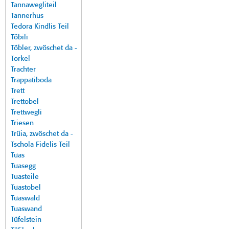
Tannawegliteil
Tannerhus
Tedora Kindlis Teil
Töbili
Töbler, zwöschet da -
Torkel
Trachter
Trappatiboda
Trett
Trettobel
Trettwegli
Triesen
Trüia, zwöschet da -
Tschola Fidelis Teil
Tuas
Tuasegg
Tuasteile
Tuastobel
Tuaswald
Tuaswand
Tüfelstein