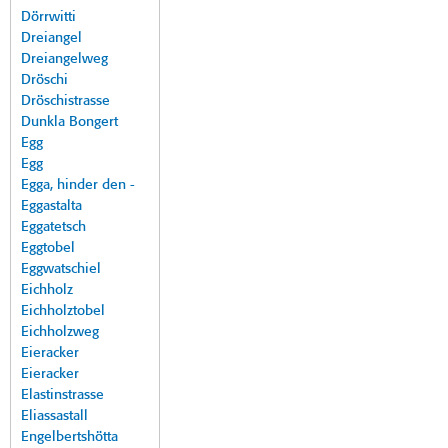
Dörrwitti
Dreiangel
Dreiangelweg
Dröschi
Dröschistrasse
Dunkla Bongert
Egg
Egg
Egga, hinder den -
Eggastalta
Eggatetsch
Eggtobel
Eggwatschiel
Eichholz
Eichholztobel
Eichholzweg
Eieracker
Eieracker
Elastinstrasse
Eliassastall
Engelbertshötta