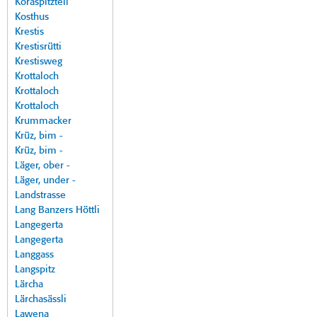
Koraspitzteil
Kosthus
Krestis
Krestisrütti
Krestisweg
Krottaloch
Krottaloch
Krottaloch
Krummacker
Krüz, bim -
Krüz, bim -
Läger, ober -
Läger, under -
Landstrasse
Lang Banzers Höttli
Langegerta
Langegerta
Langgass
Langspitz
Lärcha
Lärchasässli
Lawena