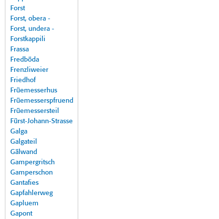
Forst
Forst, obera -
Forst, undera -
Forstkappili
Frassa
Fredböda
Frenzliweier
Friedhof
Früemesserhus
Früemesserspfruend
Früemessersteil
Fürst-Johann-Strasse
Galga
Galgateil
Gälwand
Gampergritsch
Gamperschon
Gantafies
Gapfahlerweg
Gapluem
Gapont