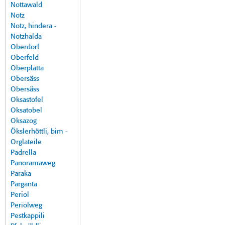
Nottawald
Notz
Notz, hindera -
Notzhalda
Oberdorf
Oberfeld
Oberplatta
Obersäss
Obersäss
Oksastofel
Oksatobel
Oksazog
Ökslerhöttli, bim -
Orglateile
Padrella
Panoramaweg
Paraka
Parganta
Periol
Periolweg
Pestkappili