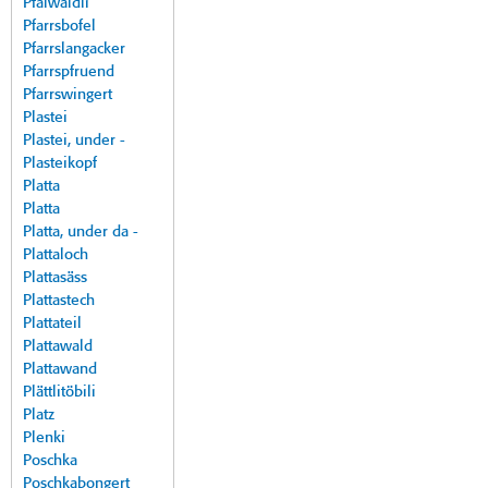
Pfalwäldli
Pfarrsbofel
Pfarrslangacker
Pfarrspfruend
Pfarrswingert
Plastei
Plastei, under -
Plasteikopf
Platta
Platta
Platta, under da -
Plattaloch
Plattasäss
Plattastech
Plattateil
Plattawald
Plattawand
Plättlitöbili
Platz
Plenki
Poschka
Poschkabongert