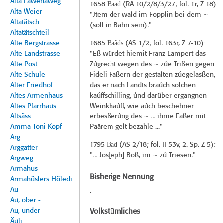
Alta Lawenaweg
Baad
1658
(
RA 10/2/8/3/27
; fol. 1r, Z 18):
Alta Weier
"Jtem der wald im Fopplin bei dem ~
Altatätsch
(soll in Bahn sein)."
Altatätschteil
Baâds
Alte Bergstrasse
1685
(
AS 1/2
; fol. 163r, Z 7-10):
Alte Landstrasse
"Eß würdet hiemit Franz Lampert das
Alte Post
Zúgrecht wegen des ~ zúe Trißen gegen
Alte Schule
Fideli Faßern der gestalten zúegelasßen,
Alter Friedhof
das er nach Landts braúch solchen
Altes Armenhaus
kaúffschilling, únd darüber ergangnen
Altes Pfarrhaus
Weinkhaúff, wie aúch beschehner
Altsäss
erbesßerúng des ~ ... ihme Faßer mit
Amma Toni Kopf
Paârem gelt bezahle ..."
Arg
Bad
1795
(
AS 2/18
; fol. II 53v, 2. Sp. Z 5):
Arggatter
"... Jos[eph] Boß, im ~ zú Triesen."
Argweg
Armahus
Bisherige Nennung
Armahüslers Höledi
Au
-
Au, ober -
Au, under -
Volkstümliches
Äuli