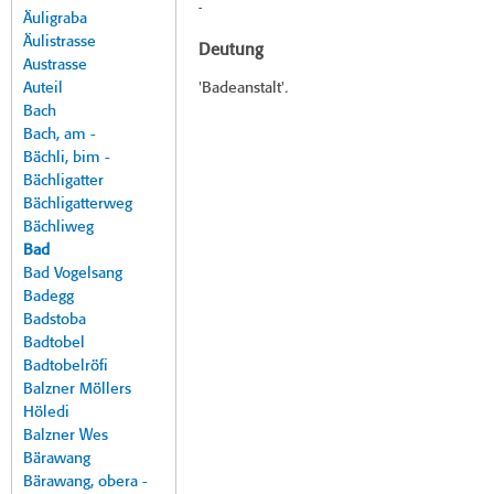
-
Äuligraba
Äulistrasse
Deutung
Austrasse
Auteil
'Badeanstalt'.
Bach
Bach, am -
Bächli, bim -
Bächligatter
Bächligatterweg
Bächliweg
Bad
Bad Vogelsang
Badegg
Badstoba
Badtobel
Badtobelröfi
Balzner Möllers
Höledi
Balzner Wes
Bärawang
Bärawang, obera -