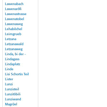
Lawenabach
Lawenaröfi
Lawenastrasse
Lawenatobel
Lawenaweg
Lehaböchel
Leimgrueb
Letzana
Letzanawald
Letzanaweg
Linda, bi der -
Lindagass
Lindaplatz
Linde
Lisi Schortis Teil
Lister
Lunzi
Lunzisteil
Lunzitöbili
Lunziwand
Magrüel