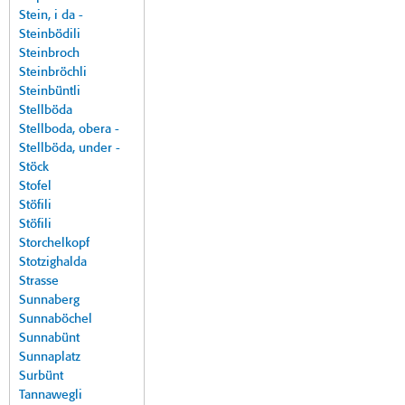
Stein, i da -
Steinbödili
Steinbroch
Steinbröchli
Steinbüntli
Stellböda
Stellboda, obera -
Stellböda, under -
Stöck
Stofel
Stöfili
Stöfili
Storchelkopf
Stotzighalda
Strasse
Sunnaberg
Sunnaböchel
Sunnabünt
Sunnaplatz
Surbünt
Tannawegli