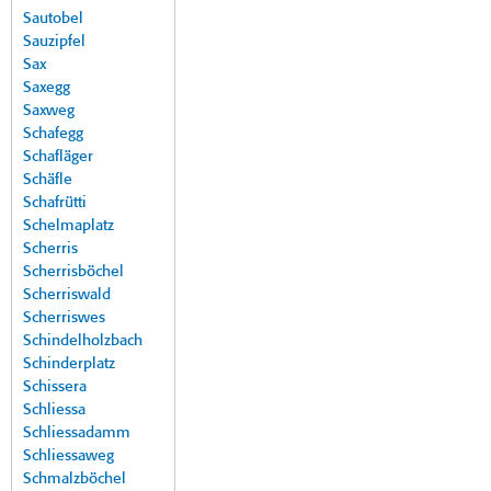
Sautobel
Sauzipfel
Sax
Saxegg
Saxweg
Schafegg
Schafläger
Schäfle
Schafrütti
Schelmaplatz
Scherris
Scherrisböchel
Scherriswald
Scherriswes
Schindelholzbach
Schinderplatz
Schissera
Schliessa
Schliessadamm
Schliessaweg
Schmalzböchel