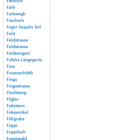
Faraloch
Farb
Farbwegli
Faschiels
Feger Sepplis Teil
Feld
Feldstrasse
Feldstrasse
Feldwingert
Fidelis Langegerta
Fina
Finanzerhöttli
Finga
Fingastrasse
Flochtweg
Fögler
Foksstein
Fokswinkel
Föligraba
Foppi
Foppiloch
Foppiwald