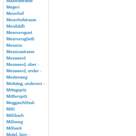
Mazorastrasse
Megeri
Meierhof
Meierhofstrasse
Meisbädli
Mesmersguet
Mesmersgüetli
Messina
Messinastrasse
Messweid
Messweid, ober -
Messweid, under -
Mesterweg
Mettatag, underem -
Mittagspitz
Mittlerspitz
Moggaschlössli
Möli
Mölibach
Möliweg
Möliwiti
Motel, bim -