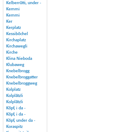
Kelberrütti, under -
Kemmi
Kemmi
Ker
Kerplatz
Kessiböchel
Kirchaplatz
Kirchawegli
Kirche
Klina Nieboda
Klubaweg
Knebelbrogg
Knebelbroggatter
Knebelbroggweg
Kolplatz
Kolplätzli
Kolplätzli
Köpf, i da -
Köpf, i da -
Köpf, under da -
Koraspitz