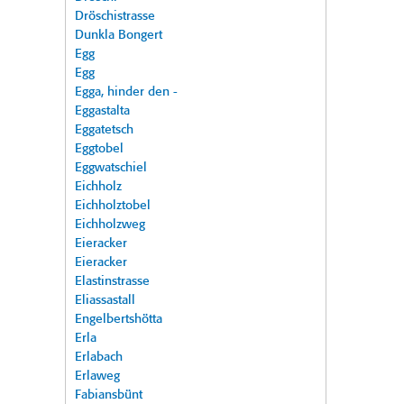
Dröschistrasse
Dunkla Bongert
Egg
Egg
Egga, hinder den -
Eggastalta
Eggatetsch
Eggtobel
Eggwatschiel
Eichholz
Eichholztobel
Eichholzweg
Eieracker
Eieracker
Elastinstrasse
Eliassastall
Engelbertshötta
Erla
Erlabach
Erlaweg
Fabiansbünt