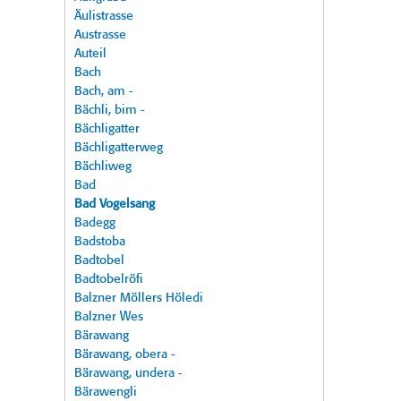
Äulistrasse
Austrasse
Auteil
Bach
Bach, am -
Bächli, bim -
Bächligatter
Bächligatterweg
Bächliweg
Bad
Bad Vogelsang
Badegg
Badstoba
Badtobel
Badtobelröfi
Balzner Möllers Höledi
Balzner Wes
Bärawang
Bärawang, obera -
Bärawang, undera -
Bärawengli