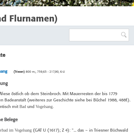
nd Flurnamen)
ste
sang
(Triesen)
800 m;, 759,65 - 217,90, 6-U
bung
iese östlich ob dem Steinbroch. Mit Mauerresten der bis 1779
n Badeanstalt (weiteres zur Geschichte siehe bei Büchel 1988, 488f.).
Bad
Vogelsang
entisch mit
und
.
he Belege
rbad im Vogelsang
ŭ
(
GAT U (1617
); Z 4): "... das ~ in Triesner B
chwald