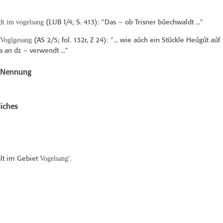
dt im vogelsang
(
LUB I/4
; S. 413): "Das ~ ob Trisner búechwaldt ..."
Voglgesang
(
AS 2/5
; fol. 132r, Z 24): "... wie aúch ein Stückle Heúgút aúf
 an dz ~ verwendt ..."
e Nennung
iches
Vogelsang
alt im Gebiet
'.