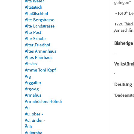
Alta Weier
gelegen"
Altatätsch
Ba
~1618*
Altatätschteil
Alte Bergstrasse
Bâad 
1726
Alte Landstrasse
Amaschlina
Alte Post
Alte Schule
Bisherig
Alter Friedhof
Altes Armenhaus
-
Altes Pfarrhaus
Altsäss
Volkstüml
Amma Toni Kopf
-
Arg
Arggatter
Deutung
Argweg
Armahus
'Badeanst
Armahüslers Höledi
Au
Au, ober -
Au, under -
Äuli
Äuligraba