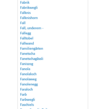
Fabrik
Fabrikwegli
Falknis
Falknishorn
Fall
Fall, underem -
Fallegg
Falltobel
Fallwand
Familiengärten
Fanetscha
Fanetschagässli
Faniszog
Fanola
Fanolaloch
Fanolaweg
Fanolenegg
Faraloch
Farb
Farbwegli
Faschiels