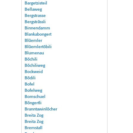
Bargetzisteil
Bellaweg
Bergstrasse
Bergsträssli
Binnendamm
Blankabongert
Blüemler
Blüemlertöbili
Blumenau
Böchili
Böchiliweg
Bockweid
Bödili
Bofel
Bofelweg
Bomschuel
Böngertli
Branntawinlöcher
Breita Zog
Breita Zog
Bremstall