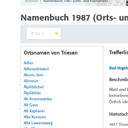
|
Wohnen
Namenbuch 1987 (Orts- und Flurnamen)
Namenbuch 1987 (Orts- u
Trefferli
Ortsnamen von Triesen
Adler
Bad Vogel
Adlerwörtateil
Ahorn, bim -
Beschrei
Allmein
Älpliböchel
Wald und W
Älpliböda
betriebene
Alt Brunnastoba
Örtlich id
Alt Gass
Alt Kaplanei
Historisc
Alta Konsum
Alta Lawenaweg
Wasse
1617