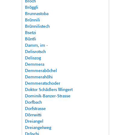
Broch
Bröggli
Brunnastoba
Brünnili
Brünnilistech
Bsetzi
Büntli
Damm, im -
Delisrotsch
Deliszog
Demmera
Demmeraböchel
Demmerahöhi
Demmeratschoder
Doktor Schädlers Wingert
Dominik-Banzer-Strasse
Dorfbach
Dorfstrasse
Dörrwitti
Dreiangel
Dreiangelweg
Dröschi