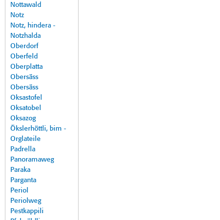
Nottawald
Notz
Notz, hindera -
Notzhalda
Oberdorf
Oberfeld
Oberplatta
Obersäss
Obersäss
Oksastofel
Oksatobel
Oksazog
Ökslerhöttli, bim -
Orglateile
Padrella
Panoramaweg
Paraka
Parganta
Periol
Periolweg
Pestkappili