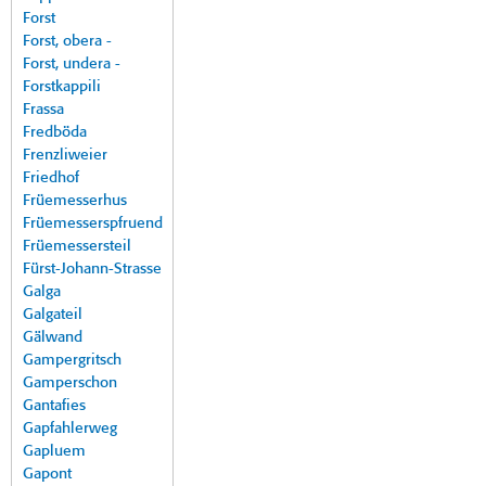
Forst
Forst, obera -
Forst, undera -
Forstkappili
Frassa
Fredböda
Frenzliweier
Friedhof
Früemesserhus
Früemesserspfruend
Früemessersteil
Fürst-Johann-Strasse
Galga
Galgateil
Gälwand
Gampergritsch
Gamperschon
Gantafies
Gapfahlerweg
Gapluem
Gapont