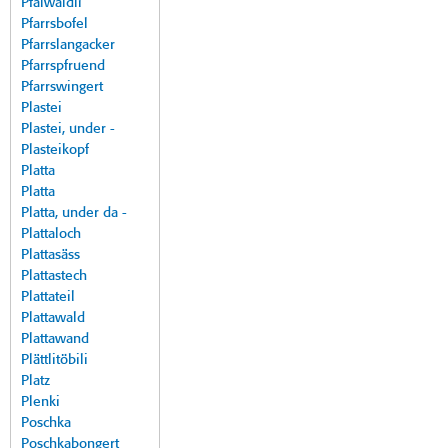
Pfalwäldli
Pfarrsbofel
Pfarrslangacker
Pfarrspfruend
Pfarrswingert
Plastei
Plastei, under -
Plasteikopf
Platta
Platta
Platta, under da -
Plattaloch
Plattasäss
Plattastech
Plattateil
Plattawald
Plattawand
Plättlitöbili
Platz
Plenki
Poschka
Poschkabongert