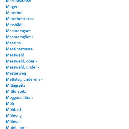
Mazorastrasse
Megeri
Meierhof
Meierhofstrasse
Meisbädli
Mesmersguet
Mesmersgüetli
Messina
Messinastrasse
Messweid
Messweid, ober -
Messweid, under -
Mesterweg
Mettatag, underem -
Mittagspitz
Mittlerspitz
Moggaschlössli
Möli
Mölibach
Möliweg
Möliwiti
Motel, bim -