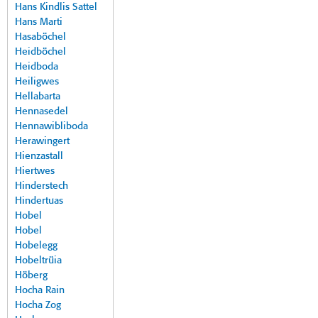
Hans Kindlis Sattel
Hans Marti
Hasaböchel
Heidböchel
Heidboda
Heiligwes
Hellabarta
Hennasedel
Hennawibliboda
Herawingert
Hienzastall
Hiertwes
Hinderstech
Hindertuas
Hobel
Hobel
Hobelegg
Hobeltrüia
Höberg
Hocha Rain
Hocha Zog