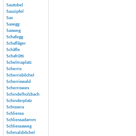
Sautobel
Sauzipfel
Sax
Saxegg
Saxweg
Schafegg
Schafläger
Schäfle
Schafrütti
Schelmaplatz
Scherris
Scherrisböchel
Scherriswald
Scherriswes
Schindelholzbach
Schinderplatz
Schissera
Schliessa
Schliessadamm
Schliessaweg
Schmalzböchel