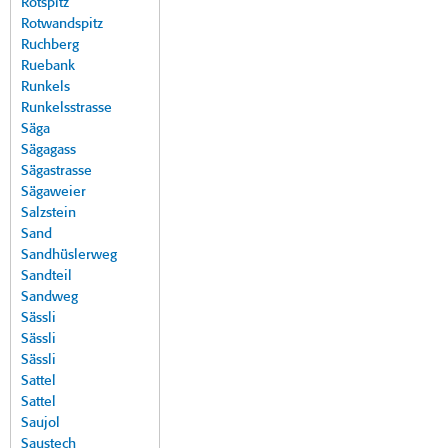
Rotspitz
Rotwandspitz
Ruchberg
Ruebank
Runkels
Runkelsstrasse
Säga
Sägagass
Sägastrasse
Sägaweier
Salzstein
Sand
Sandhüslerweg
Sandteil
Sandweg
Sässli
Sässli
Sässli
Sattel
Sattel
Saujol
Saustech