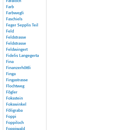
Faraloch
Farb
Farbwegli
Faschiels
Feger Sepplis Teil
Feld
Feldstrasse
Feldstrasse
Feldwingert
Fidelis Langegerta
Fina
Finanzerhöttli
Finga
Fingastrasse
Flochtweg
Fögler
Foksstein
Fokswinkel
Föligraba
Foppi
Foppiloch
Foppiwald