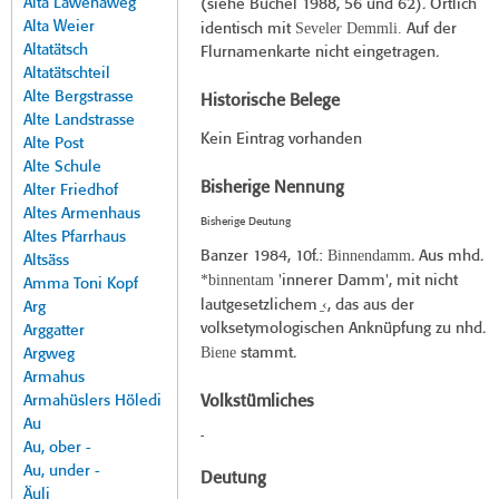
Alta Lawenaweg
(siehe Büchel 1988, 56 und 62). Örtlich
Alta Weier
Seveler Demmli.
identisch mit
Auf der
Altatätsch
Flurnamenkarte nicht eingetragen.
Altatätschteil
Alte Bergstrasse
Historische Belege
Alte Landstrasse
Kein Eintrag vorhanden
Alte Post
Alte Schule
Bisherige Nennung
Alter Friedhof
Altes Armenhaus
Bisherige Deutung
Altes Pfarrhaus
Binnendamm
Banzer 1984
, 10f.:
. Aus mhd.
Altsäss
*binnentam
'innerer Damm', mit nicht
Amma Toni Kopf
̠‹
lautgesetzlichem
, das aus der
Arg
volksetymologischen Anknüpfung zu nhd.
Arggatter
Biene
stammt.
Argweg
Armahus
Armahüslers Höledi
Volkstümliches
Au
-
Au, ober -
Au, under -
Deutung
Äuli