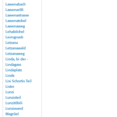
Lawenabach
Lawenaröfi
Lawenastrasse
Lawenatobel
Lawenaweg
Lehaböchel
Leimgrueb
Letzana
Letzanawald
Letzanaweg
Linda, bi der -
Lindagass
Lindaplatz
Linde
Lisi Schortis Teil
Lister
Lunzi
Lunzisteil
Lunzitöbili
Lunziwand
Magrüel