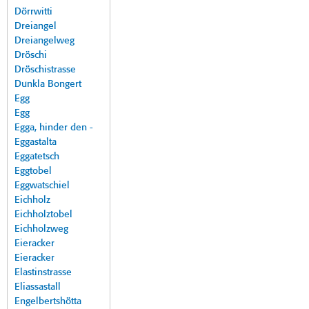
Dörrwitti
Dreiangel
Dreiangelweg
Dröschi
Dröschistrasse
Dunkla Bongert
Egg
Egg
Egga, hinder den -
Eggastalta
Eggatetsch
Eggtobel
Eggwatschiel
Eichholz
Eichholztobel
Eichholzweg
Eieracker
Eieracker
Elastinstrasse
Eliassastall
Engelbertshötta