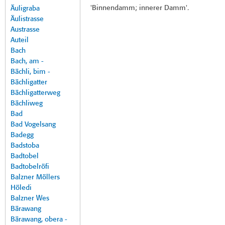
'Binnendamm; innerer Damm'.
Äuligraba
Äulistrasse
Austrasse
Auteil
Bach
Bach, am -
Bächli, bim -
Bächligatter
Bächligatterweg
Bächliweg
Bad
Bad Vogelsang
Badegg
Badstoba
Badtobel
Badtobelröfi
Balzner Möllers
Höledi
Balzner Wes
Bärawang
Bärawang, obera -