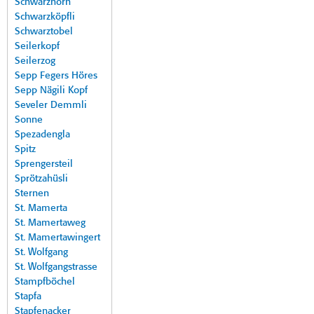
Schwarzhorn
Schwarzköpfli
Schwarztobel
Seilerkopf
Seilerzog
Sepp Fegers Höres
Sepp Nägili Kopf
Seveler Demmli
Sonne
Spezadengla
Spitz
Sprengersteil
Sprötzahüsli
Sternen
St. Mamerta
St. Mamertaweg
St. Mamertawingert
St. Wolfgang
St. Wolfgangstrasse
Stampfböchel
Stapfa
Stapfenacker