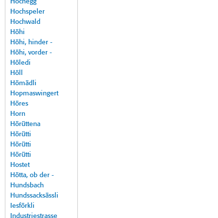
Hochegg
Hochspeler
Hochwald
Höhi
Höhi, hinder -
Höhi, vorder -
Höledi
Höll
Hömädli
Hopmaswingert
Höres
Horn
Hörüttena
Hörütti
Hörütti
Hörütti
Hostet
Hötta, ob der -
Hundsbach
Hundssacksässli
Iesförkli
Industriestrasse