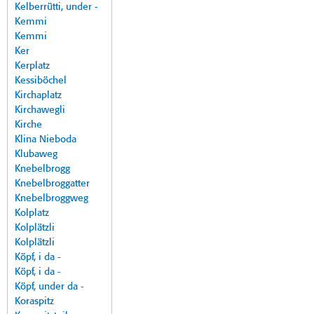
Kelberrütti, under -
Kemmi
Kemmi
Ker
Kerplatz
Kessiböchel
Kirchaplatz
Kirchawegli
Kirche
Klina Nieboda
Klubaweg
Knebelbrogg
Knebelbroggatter
Knebelbroggweg
Kolplatz
Kolplätzli
Kolplätzli
Köpf, i da -
Köpf, i da -
Köpf, under da -
Koraspitz