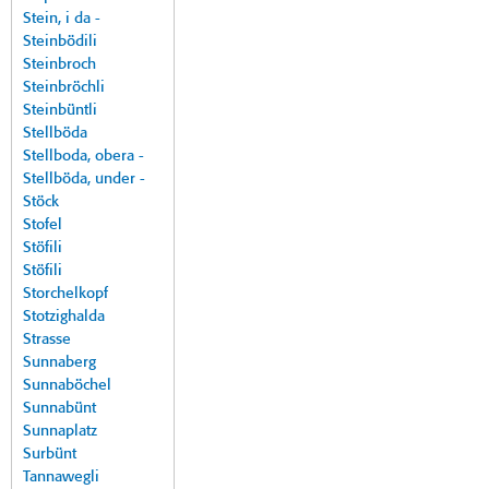
Stein, i da -
Steinbödili
Steinbroch
Steinbröchli
Steinbüntli
Stellböda
Stellboda, obera -
Stellböda, under -
Stöck
Stofel
Stöfili
Stöfili
Storchelkopf
Stotzighalda
Strasse
Sunnaberg
Sunnaböchel
Sunnabünt
Sunnaplatz
Surbünt
Tannawegli