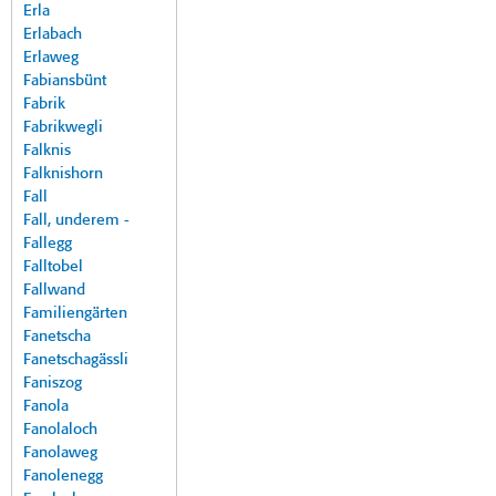
Erla
Erlabach
Erlaweg
Fabiansbünt
Fabrik
Fabrikwegli
Falknis
Falknishorn
Fall
Fall, underem -
Fallegg
Falltobel
Fallwand
Familiengärten
Fanetscha
Fanetschagässli
Faniszog
Fanola
Fanolaloch
Fanolaweg
Fanolenegg