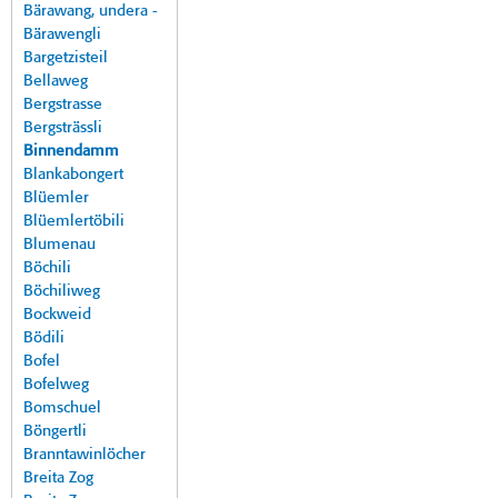
Bärawang, undera -
Bärawengli
Bargetzisteil
Bellaweg
Bergstrasse
Bergsträssli
Binnendamm
Blankabongert
Blüemler
Blüemlertöbili
Blumenau
Böchili
Böchiliweg
Bockweid
Bödili
Bofel
Bofelweg
Bomschuel
Böngertli
Branntawinlöcher
Breita Zog