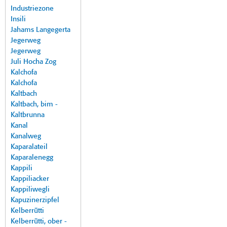
Industriezone
Insili
Jahams Langegerta
Jegerweg
Jegerweg
Juli Hocha Zog
Kalchofa
Kalchofa
Kaltbach
Kaltbach, bim -
Kaltbrunna
Kanal
Kanalweg
Kaparalateil
Kaparalenegg
Kappili
Kappiliacker
Kappiliwegli
Kapuzinerzipfel
Kelberrütti
Kelberrütti, ober -