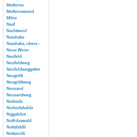
Motterna
Motternawand
Münz
Naaf
Nachtweid
Nasshaka
Nasshaka, obera -
Neua Weier
Neufeld
Neufeldweg
Neufeldweggatter
Neugrütt
Neugrüttweg
Neusand
Neusandweg
Nieboda
Niebodahalda
Niggabünt
Notfritzawald
Nottabädli
Nottamöli