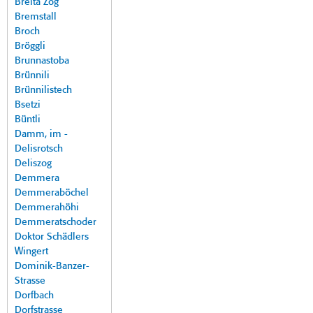
Breita Zog
Bremstall
Broch
Bröggli
Brunnastoba
Brünnili
Brünnilistech
Bsetzi
Büntli
Damm, im -
Delisrotsch
Deliszog
Demmera
Demmeraböchel
Demmerahöhi
Demmeratschoder
Doktor Schädlers
Wingert
Dominik-Banzer-
Strasse
Dorfbach
Dorfstrasse