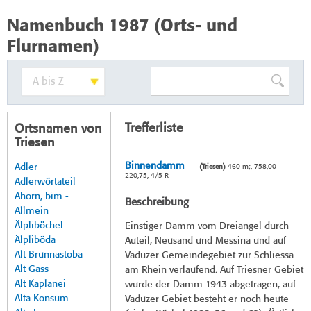
Namenbuch 1987 (Orts- und
Flurnamen)
Trefferliste
Ortsnamen von
Triesen
Binnendamm
Adler
(Triesen)
460 m;, 758,00 -
220,75, 4/5-R
Adlerwörtateil
Ahorn, bim -
Beschreibung
Allmein
Älpliböchel
Einstiger Damm vom Dreiangel durch
Älpliböda
Auteil, Neusand und Messina und auf
Alt Brunnastoba
Vaduzer Gemeindegebiet zur Schliessa
Alt Gass
am Rhein verlaufend. Auf Triesner Gebiet
Alt Kaplanei
wurde der Damm 1943 abgetragen, auf
Alta Konsum
Vaduzer Gebiet besteht er noch heute