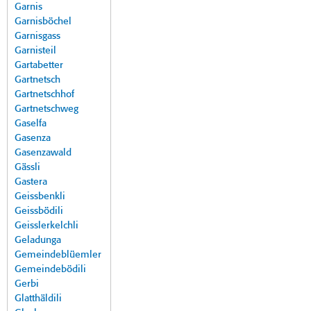
Garnis
Garnisböchel
Garnisgass
Garnisteil
Gartabetter
Gartnetsch
Gartnetschhof
Gartnetschweg
Gaselfa
Gasenza
Gasenzawald
Gässli
Gastera
Geissbenkli
Geissbödili
Geisslerkelchli
Geladunga
Gemeindeblüemler
Gemeindebödili
Gerbi
Glatthäldili