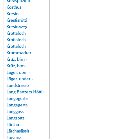
Koraspitzteil
Kosthus
Krestis
Krestisrütti
Krestisweg
Krottaloch
Krottaloch
Krottaloch
Krummacker
Krüz, bim -
Krüz, bim -
Läger, ober -
Läger, under -
Landstrasse
Lang Banzers Höttli
Langegerta
Langegerta
Langgass
Langspitz
Lärcha
Lärchasässli
Lawena