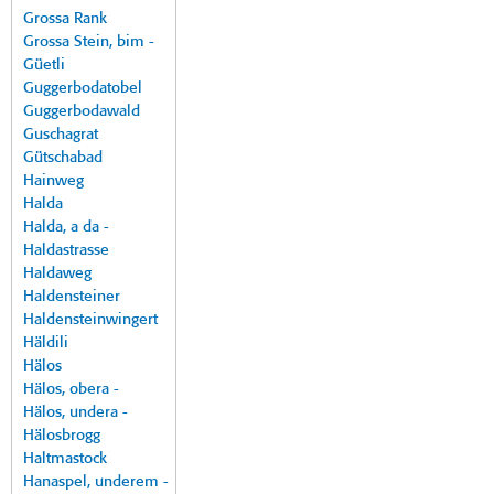
Grossa Rank
Grossa Stein, bim -
Güetli
Guggerbodatobel
Guggerbodawald
Guschagrat
Gütschabad
Hainweg
Halda
Halda, a da -
Haldastrasse
Haldaweg
Haldensteiner
Haldensteinwingert
Häldili
Hälos
Hälos, obera -
Hälos, undera -
Hälosbrogg
Haltmastock
Hanaspel, underem -