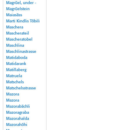
Magrüel, under -
Magrüelstein
Maiasäss
Marti Kindlis Töbili
Maschera
Mascherateil
Mascheratobel
Maschlina
Maschlinastrasse
Matidaboda
Matidarank
Matillaberg
Matruela
Matschels
Matschelsstrasse
Mazora
Mazora
Mazorabächli
Mazoragraba
Mazorahalda
Mazorahöhi