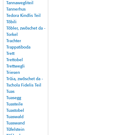
Tannawegliteil
Tannerhus
Tedora Kindlis Teil
Töbili
Töbler, zwöschet da -
Torkel
Trachter
Trappatiboda
Trett
Trettobel
Trettwegli
Triesen
Trüia, zwöschet da -
Tschola Fidelis Teil
Tuas
Tuasegg
Tuasteile
Tuastobel
Tuaswald
Tuaswand
Tüfelstein