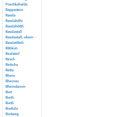
Poschkahalda
Rappastein
Rassla
Rasslahöhi
Rasslahöttli
Rasslastall
Rasslastall, obem -
Rasslatöbili
Rätikon
Realateil
Resch
Retscha
Retta
Rhein
Rheinau
Rheindamm
Riet
Rietli
Rietli
Riettola
Rietweg