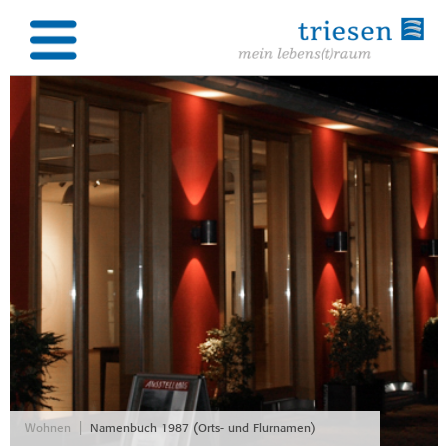
|
Wohnen
Namenbuch 1987 (Orts- und Flurnamen)