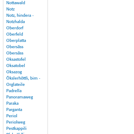
Nottawald
Notz
Notz, hindera -
Notzhalda
Oberdorf
Oberfeld
Oberplatta
Obersäss
Obersäss
Oksastofel
Oksatobel
Oksazog
Ökslerhöttli, bim -
Orglateile
Padrella
Panoramaweg
Paraka
Parganta
Periol
Periolweg
Pestkappili