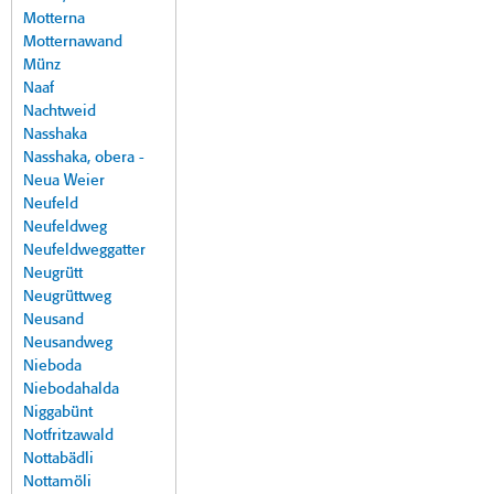
Motterna
Motternawand
Münz
Naaf
Nachtweid
Nasshaka
Nasshaka, obera -
Neua Weier
Neufeld
Neufeldweg
Neufeldweggatter
Neugrütt
Neugrüttweg
Neusand
Neusandweg
Nieboda
Niebodahalda
Niggabünt
Notfritzawald
Nottabädli
Nottamöli