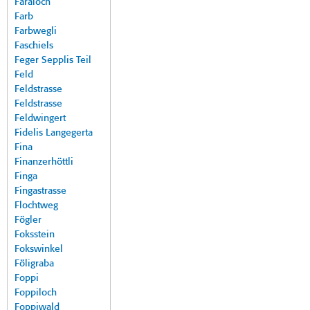
Faraloch
Farb
Farbwegli
Faschiels
Feger Sepplis Teil
Feld
Feldstrasse
Feldstrasse
Feldwingert
Fidelis Langegerta
Fina
Finanzerhöttli
Finga
Fingastrasse
Flochtweg
Fögler
Foksstein
Fokswinkel
Föligraba
Foppi
Foppiloch
Foppiwald