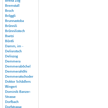
Breita Zog
Bremstall
Broch
Bröggli
Brunnastoba
Brünnili
Brünnilistech
Bsetzi
Büntli
Damm, im -
Delisrotsch
Deliszog
Demmera
Demmeraböchel
Demmerahöhi
Demmeratschoder
Doktor Schädlers
Wingert
Dominik-Banzer-
Strasse
Dorfbach
Dorfstrasse