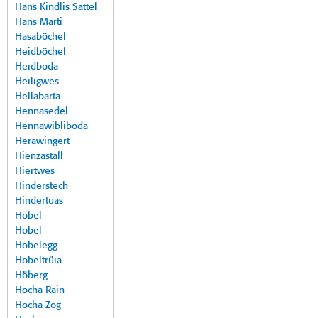
Hans Kindlis Sattel
Hans Marti
Hasaböchel
Heidböchel
Heidboda
Heiligwes
Hellabarta
Hennasedel
Hennawibliboda
Herawingert
Hienzastall
Hiertwes
Hinderstech
Hindertuas
Hobel
Hobel
Hobelegg
Hobeltrüia
Höberg
Hocha Rain
Hocha Zog