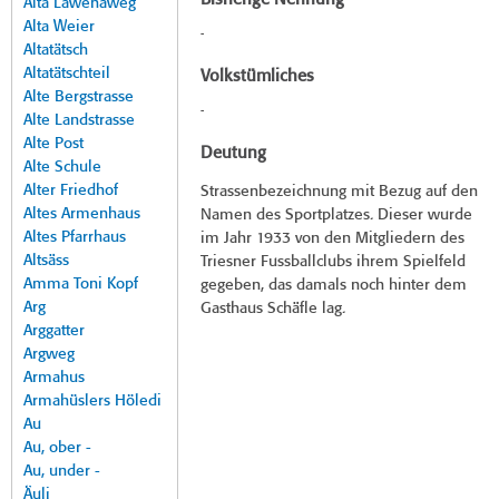
Bisherige Nennung
Alta Lawenaweg
Alta Weier
-
Altatätsch
Altatätschteil
Volkstümliches
Alte Bergstrasse
-
Alte Landstrasse
Alte Post
Deutung
Alte Schule
Alter Friedhof
Strassenbezeichnung mit Bezug auf den
Altes Armenhaus
Namen des Sportplatzes. Dieser wurde
Altes Pfarrhaus
im Jahr 1933 von den Mitgliedern des
Altsäss
Triesner Fussballclubs ihrem Spielfeld
Amma Toni Kopf
gegeben, das damals noch hinter dem
Arg
Gasthaus Schäfle lag.
Arggatter
Argweg
Armahus
Armahüslers Höledi
Au
Au, ober -
Au, under -
Äuli