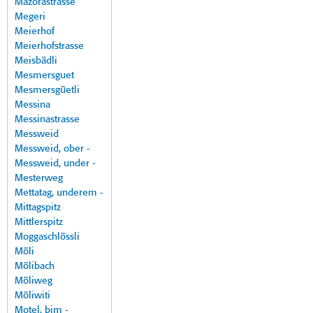
Mazorastrasse
Megeri
Meierhof
Meierhofstrasse
Meisbädli
Mesmersguet
Mesmersgüetli
Messina
Messinastrasse
Messweid
Messweid, ober -
Messweid, under -
Mesterweg
Mettatag, underem -
Mittagspitz
Mittlerspitz
Moggaschlössli
Möli
Mölibach
Möliweg
Möliwiti
Motel, bim -