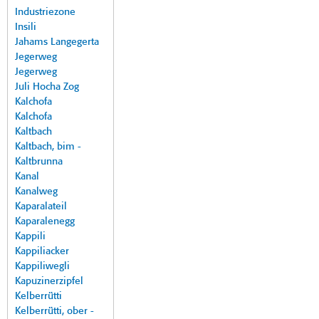
Industriezone
Insili
Jahams Langegerta
Jegerweg
Jegerweg
Juli Hocha Zog
Kalchofa
Kalchofa
Kaltbach
Kaltbach, bim -
Kaltbrunna
Kanal
Kanalweg
Kaparalateil
Kaparalenegg
Kappili
Kappiliacker
Kappiliwegli
Kapuzinerzipfel
Kelberrütti
Kelberrütti, ober -