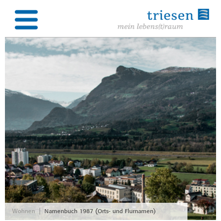
|
Wohnen
Namenbuch 1987 (Orts- und Flurnamen)