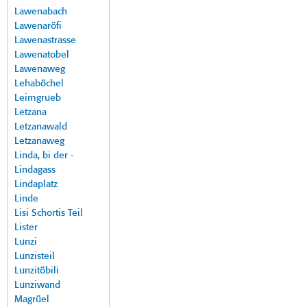
Lawenabach
Lawenaröfi
Lawenastrasse
Lawenatobel
Lawenaweg
Lehaböchel
Leimgrueb
Letzana
Letzanawald
Letzanaweg
Linda, bi der -
Lindagass
Lindaplatz
Linde
Lisi Schortis Teil
Lister
Lunzi
Lunzisteil
Lunzitöbili
Lunziwand
Magrüel