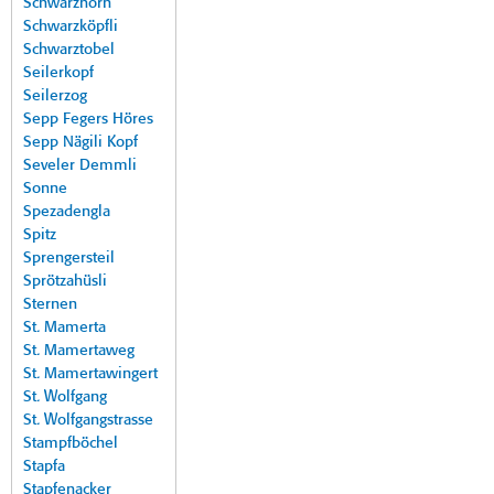
Schwarzhorn
Schwarzköpfli
Schwarztobel
Seilerkopf
Seilerzog
Sepp Fegers Höres
Sepp Nägili Kopf
Seveler Demmli
Sonne
Spezadengla
Spitz
Sprengersteil
Sprötzahüsli
Sternen
St. Mamerta
St. Mamertaweg
St. Mamertawingert
St. Wolfgang
St. Wolfgangstrasse
Stampfböchel
Stapfa
Stapfenacker