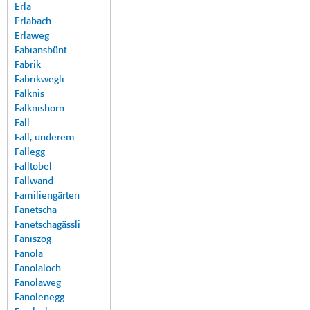
Erla
Erlabach
Erlaweg
Fabiansbünt
Fabrik
Fabrikwegli
Falknis
Falknishorn
Fall
Fall, underem -
Fallegg
Falltobel
Fallwand
Familiengärten
Fanetscha
Fanetschagässli
Faniszog
Fanola
Fanolaloch
Fanolaweg
Fanolenegg