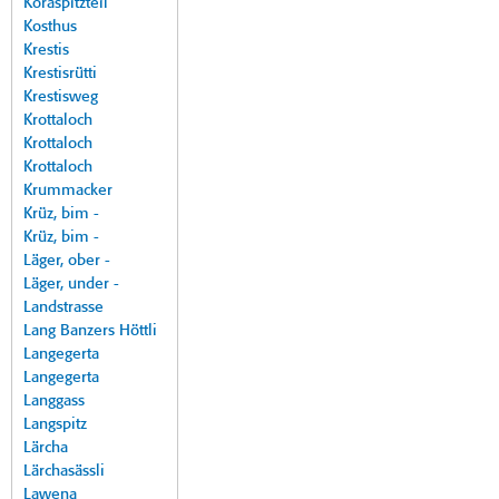
Koraspitzteil
Kosthus
Krestis
Krestisrütti
Krestisweg
Krottaloch
Krottaloch
Krottaloch
Krummacker
Krüz, bim -
Krüz, bim -
Läger, ober -
Läger, under -
Landstrasse
Lang Banzers Höttli
Langegerta
Langegerta
Langgass
Langspitz
Lärcha
Lärchasässli
Lawena