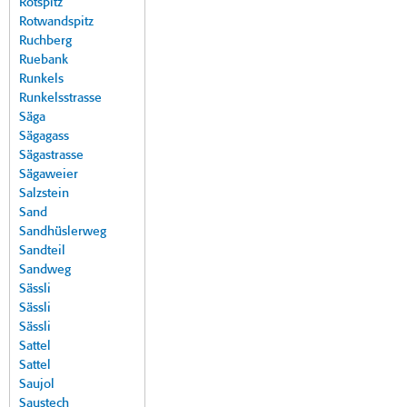
Rotspitz
Rotwandspitz
Ruchberg
Ruebank
Runkels
Runkelsstrasse
Säga
Sägagass
Sägastrasse
Sägaweier
Salzstein
Sand
Sandhüslerweg
Sandteil
Sandweg
Sässli
Sässli
Sässli
Sattel
Sattel
Saujol
Saustech