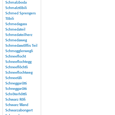
Schmalzboda
Schmalztöbili
Schmed Sprengers
Töbili
Schmedagass
Schmedateil
Schmedateilherz
Schmedaweg
Schmedawölflis Teil
Schmogglerwegli
Schneeflocht
Schneeflochtegg
Schneeflöchtli
Schneeflochtweg
Schneetäli
Schneggarütti
Schneggarütti
Schröterhöttli
Schwarz Röfi
Schwarz Wand
Schwarzabongert