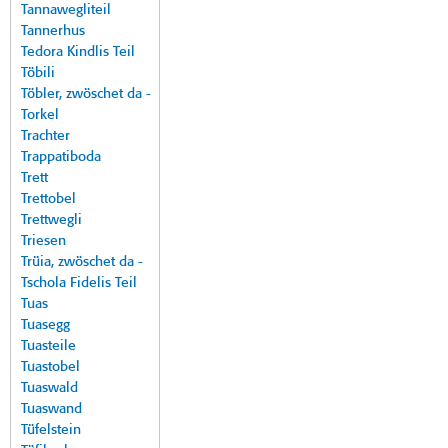
Tannawegliteil
Tannerhus
Tedora Kindlis Teil
Töbili
Töbler, zwöschet da -
Torkel
Trachter
Trappatiboda
Trett
Trettobel
Trettwegli
Triesen
Trüia, zwöschet da -
Tschola Fidelis Teil
Tuas
Tuasegg
Tuasteile
Tuastobel
Tuaswald
Tuaswand
Tüfelstein