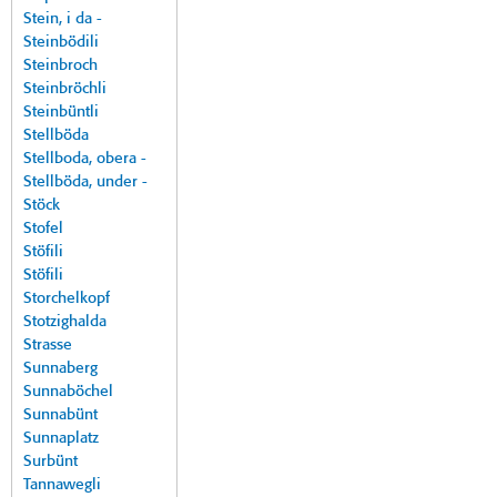
Stein, i da -
Steinbödili
Steinbroch
Steinbröchli
Steinbüntli
Stellböda
Stellboda, obera -
Stellböda, under -
Stöck
Stofel
Stöfili
Stöfili
Storchelkopf
Stotzighalda
Strasse
Sunnaberg
Sunnaböchel
Sunnabünt
Sunnaplatz
Surbünt
Tannawegli