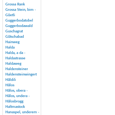
Grossa Rank
Grossa Stein, bim -
Güetli
Guggerbodatobel
Guggerbodawald
Guschagrat
Gütschabad
Hainweg
Halda
Halda, a da -
Haldastrasse
Haldaweg
Haldensteiner
Haldensteinwingert
Häldili
Hälos
Hälos, obera -
Hälos, undera -
Hälosbrogg
Haltmastock
Hanaspel, underem -