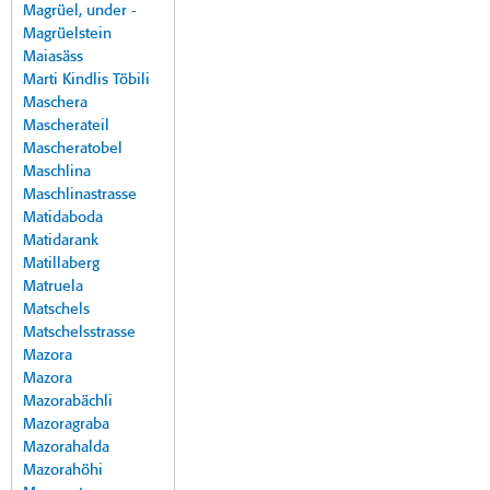
Magrüel, under -
Magrüelstein
Maiasäss
Marti Kindlis Töbili
Maschera
Mascherateil
Mascheratobel
Maschlina
Maschlinastrasse
Matidaboda
Matidarank
Matillaberg
Matruela
Matschels
Matschelsstrasse
Mazora
Mazora
Mazorabächli
Mazoragraba
Mazorahalda
Mazorahöhi