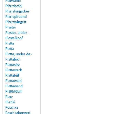
Pfalwäldli
Pfarrsbofel
Pfarrslangacker
Pfarrspfruend
Pfarrswingert
Plastei
Plastei, under -
Plasteikopf
Platta
Platta
Platta, under da -
Plattaloch
Plattasäss
Plattastech
Plattateil
Plattawald
Plattawand
Plättlitöbili
Platz
Plenki
Poschka
Poschkabongert