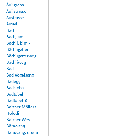
Äuligraba
Äulistrasse
Austrasse
Auteil
Bach
Bach, am -
Bächli, bim -
Bächligatter
Bächligatterweg
Bächliweg
Bad
Bad Vogelsang
Badegg
Badstoba
Badtobel
Badtobelröfi
Balzner Möllers
Höledi
Balzner Wes
Bärawang
Bärawang, obera -