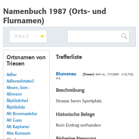
Namenbuch 1987 (Orts- und
Flurnamen)
Trefferliste
Ortsnamen von
Triesen
Blumenau
Adler
(Triesen)
464 m;, 757,998 - 219,750,
4-S
Adlerwörtateil
Ahorn, bim -
Beschreibung
Allmein
Älpliböchel
Strasse beim Sportplatz.
Älpliböda
Alt Brunnastoba
Historische Belege
Alt Gass
Kein Eintrag vorhanden
Alt Kaplanei
Alta Konsum