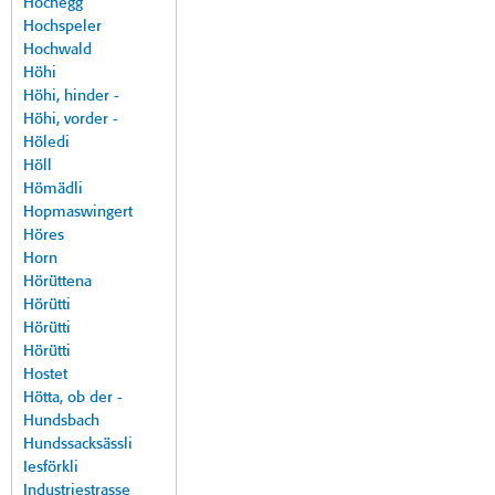
Hochegg
Hochspeler
Hochwald
Höhi
Höhi, hinder -
Höhi, vorder -
Höledi
Höll
Hömädli
Hopmaswingert
Höres
Horn
Hörüttena
Hörütti
Hörütti
Hörütti
Hostet
Hötta, ob der -
Hundsbach
Hundssacksässli
Iesförkli
Industriestrasse