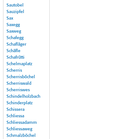
Sautobel
Sauzipfel
Sax
Saxegg
Saxweg
Schafegg
Schafläger
Schäfle
Schafrütti
Schelmaplatz
Scherris
Scherrisböchel
Scherriswald
Scherriswes
Schindelholzbach
Schinderplatz
Schissera
Schliessa
Schliessadamm
Schliessaweg
Schmalzböchel