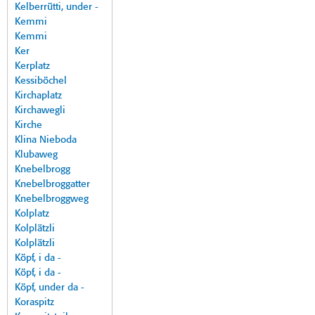
Kelberrütti, under -
Kemmi
Kemmi
Ker
Kerplatz
Kessiböchel
Kirchaplatz
Kirchawegli
Kirche
Klina Nieboda
Klubaweg
Knebelbrogg
Knebelbroggatter
Knebelbroggweg
Kolplatz
Kolplätzli
Kolplätzli
Köpf, i da -
Köpf, i da -
Köpf, under da -
Koraspitz