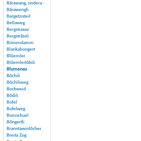
Bärawang, undera -
Bärawengli
Bargetzisteil
Bellaweg
Bergstrasse
Bergsträssli
Binnendamm
Blankabongert
Blüemler
Blüemlertöbili
Blumenau
Böchili
Böchiliweg
Bockweid
Bödili
Bofel
Bofelweg
Bomschuel
Böngertli
Branntawinlöcher
Breita Zog