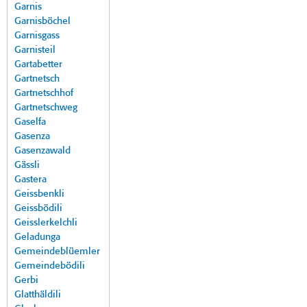
Garnis
Garnisböchel
Garnisgass
Garnisteil
Gartabetter
Gartnetsch
Gartnetschhof
Gartnetschweg
Gaselfa
Gasenza
Gasenzawald
Gässli
Gastera
Geissbenkli
Geissbödili
Geisslerkelchli
Geladunga
Gemeindeblüemler
Gemeindebödili
Gerbi
Glatthäldili