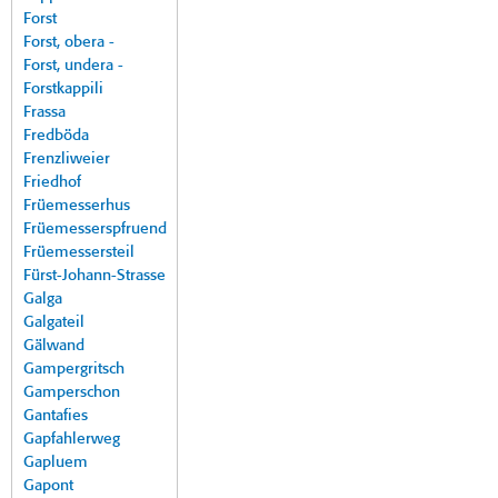
Forst
Forst, obera -
Forst, undera -
Forstkappili
Frassa
Fredböda
Frenzliweier
Friedhof
Früemesserhus
Früemesserspfruend
Früemessersteil
Fürst-Johann-Strasse
Galga
Galgateil
Gälwand
Gampergritsch
Gamperschon
Gantafies
Gapfahlerweg
Gapluem
Gapont