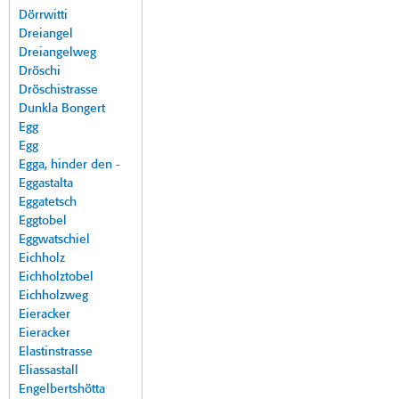
Dörrwitti
Dreiangel
Dreiangelweg
Dröschi
Dröschistrasse
Dunkla Bongert
Egg
Egg
Egga, hinder den -
Eggastalta
Eggatetsch
Eggtobel
Eggwatschiel
Eichholz
Eichholztobel
Eichholzweg
Eieracker
Eieracker
Elastinstrasse
Eliassastall
Engelbertshötta