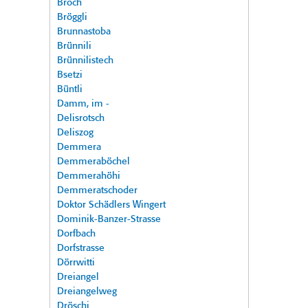
Broch
Bröggli
Brunnastoba
Brünnili
Brünnilistech
Bsetzi
Büntli
Damm, im -
Delisrotsch
Deliszog
Demmera
Demmeraböchel
Demmerahöhi
Demmeratschoder
Doktor Schädlers Wingert
Dominik-Banzer-Strasse
Dorfbach
Dorfstrasse
Dörrwitti
Dreiangel
Dreiangelweg
Dröschi