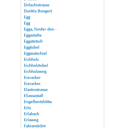
Dröschistrasse
Dunkla Bongert
Egg
Egg
Egga, hinder den -
Eggastalta
Eggatetsch
Eggtobel
Eggwatschiel
Eichholz
Eichholztobel
Eichholzweg
Eieracker
Eieracker
Elastinstrasse
Eliassastall
Engelbertshötta
Erla
Erlabach
Erlaweg
Fabiansbünt