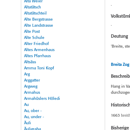
Alta Weier
-
Altatätsch
Altatätschteil
Volkstüml
Alte Bergstrasse
Alte Landstrasse
-
Alte Post
Deutung
Alte Schule
Alter Friedhof
'Breite, st
Altes Armenhaus
Altes Pfarrhaus
Altsäss
Breita Zog
Amma Toni Kopf
Arg
Beschrei
Arggatter
Argweg
Hang in Va
Armahus
durchzoge
Armahüslers Höledi
Au
Historisc
Au, ober -
breit
1663
Au, under -
Äuli
Bisherig
Äuligraba