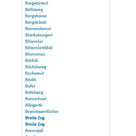
Bargetzisteil
Bellaweg
Bergstrasse
Bergsträssli
Binnendamm
Blankabongert
Blüemler
Blüemlertöbili
Blumenau
Böchili
Böchiliweg
Bockweid
Bödili
Bofel
Bofelweg
Bomschuel
Böngertli
Branntawinlöcher
Breita Zog
Breita Zog
Bremstall