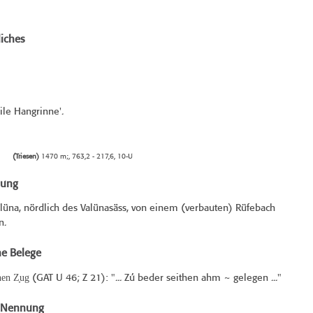
iches
eile Hangrinne'.
(Triesen)
1470 m;, 763,2 - 217,6, 10-U
bung
lüna, nördlich des Valünasäss, von einem (verbauten) Rüfebach
n.
he Belege
hen Z̞ug
(
GAT U 46
; Z 21): "... Zú beder seithen ahm ~ gelegen ..."
e Nennung