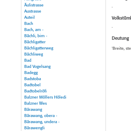
Äulistrasse
-
Austrasse
Auteil
Volkstüml
Bach
-
Bach, am -
Bächli, bim -
Deutung
Bächligatter
Bächligatterweg
'Breite, st
Bächliweg
Bad
Bad Vogelsang
Badegg
Badstoba
Badtobel
Badtobelröfi
Balzner Möllers Höledi
Balzner Wes
Bärawang
Bärawang, obera -
Bärawang, undera -
Bärawengli