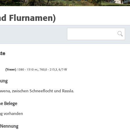
nd Flurnamen)
ste
(Triesen)
1380 - 1510 m;, 760,0 - 215,3, 6/7-W
bung
wena, zwischen Schneeflocht und Rassla.
he Belege
ag vorhanden
e Nennung