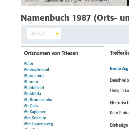
|
Wohnen
Namenbuch 1987 (Orts- und Flurnamen)
Namenbuch 1987 (Orts- u
Trefferli
Ortsnamen von Triesen
Adler
Breita Zog
Adlerwörtateil
Ahorn, bim -
Beschrei
Allmein
Älpliböchel
Hang in La
Älpliböda
Alt Brunnastoba
Historisc
Alt Gass
Alt Kaplanei
Kein Eintr
Alta Konsum
Alta Lawenaweg
Bisherig