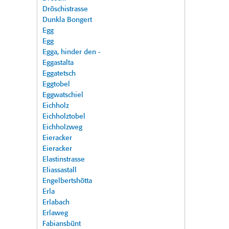
Dröschistrasse
Dunkla Bongert
Egg
Egg
Egga, hinder den -
Eggastalta
Eggatetsch
Eggtobel
Eggwatschiel
Eichholz
Eichholztobel
Eichholzweg
Eieracker
Eieracker
Elastinstrasse
Eliassastall
Engelbertshötta
Erla
Erlabach
Erlaweg
Fabiansbünt