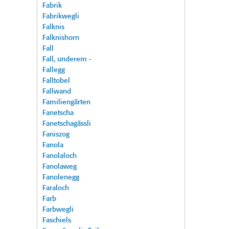
Fabrik
Fabrikwegli
Falknis
Falknishorn
Fall
Fall, underem -
Fallegg
Falltobel
Fallwand
Familiengärten
Fanetscha
Fanetschagässli
Faniszog
Fanola
Fanolaloch
Fanolaweg
Fanolenegg
Faraloch
Farb
Farbwegli
Faschiels