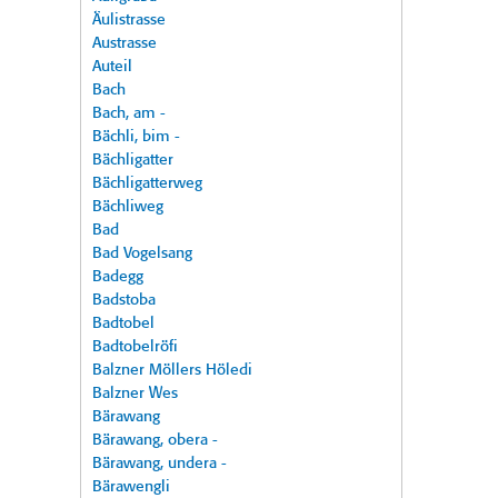
Äulistrasse
Austrasse
Auteil
Bach
Bach, am -
Bächli, bim -
Bächligatter
Bächligatterweg
Bächliweg
Bad
Bad Vogelsang
Badegg
Badstoba
Badtobel
Badtobelröfi
Balzner Möllers Höledi
Balzner Wes
Bärawang
Bärawang, obera -
Bärawang, undera -
Bärawengli