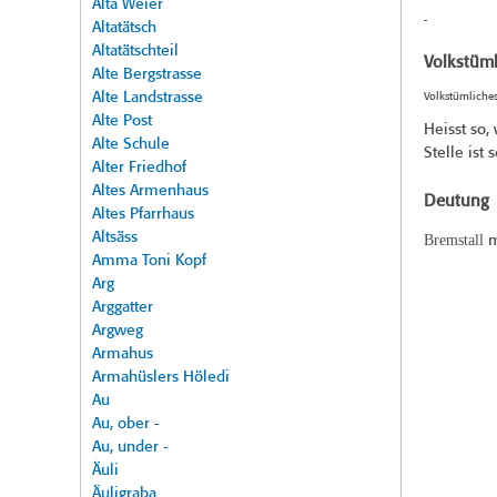
Alta Weier
-
Altatätsch
Altatätschteil
Volkstüml
Alte Bergstrasse
Alte Landstrasse
Volkstümliche
Alte Post
Heisst so,
Alte Schule
Stelle ist 
Alter Friedhof
Altes Armenhaus
Deutung
Altes Pfarrhaus
Altsäss
Bremstall
m
Amma Toni Kopf
Arg
Arggatter
Argweg
Armahus
Armahüslers Höledi
Au
Au, ober -
Au, under -
Äuli
Äuligraba