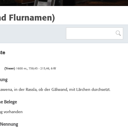
nd Flurnamen)
ste
(Triesen)
1600 m;, 759,45 - 215,46, 6-W
bung
awena, in der Rassla, ob der Gälwand, mit Lärchen durchsetzt.
he Belege
ag vorhanden
e Nennung