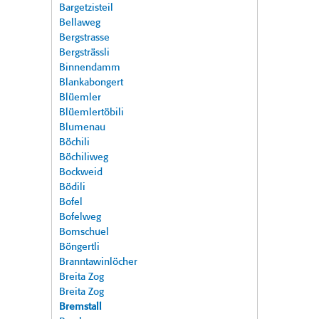
Bargetzisteil
Bellaweg
Bergstrasse
Bergsträssli
Binnendamm
Blankabongert
Blüemler
Blüemlertöbili
Blumenau
Böchili
Böchiliweg
Bockweid
Bödili
Bofel
Bofelweg
Bomschuel
Böngertli
Branntawinlöcher
Breita Zog
Breita Zog
Bremstall