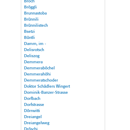
Broch
Bröggli
Brunnastoba
Brünnili
Brünnilistech
Bsetzi
Büntli
Damm, im -
Delisrotsch
Deliszog
Demmera
Demmeraböchel
Demmerahöhi
Demmeratschoder
Doktor Schädlers Wingert
Dominik-Banzer-Strasse
Dorfbach
Dorfstrasse
Dörrwitti
Dreiangel
Dreiangelweg
Dröschi