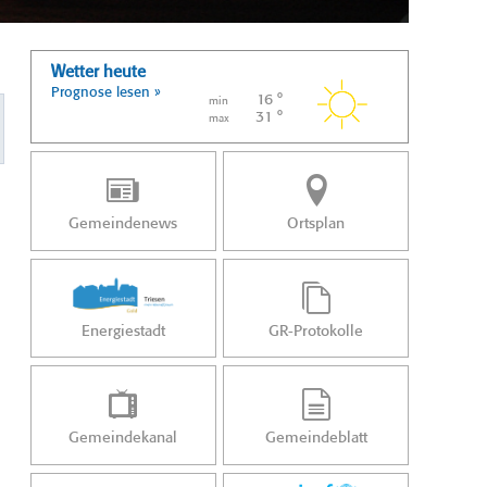
Wetter heute
Prognose lesen »
16 °
min
31 °
max
Gemeindenews
Ortsplan
Energiestadt
GR-Protokolle
Gemeindekanal
Gemeindeblatt