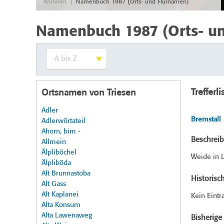
|
Wohnen
Namenbuch 1987 (Orts- und Flurnamen)
Namenbuch 1987 (Orts- u
Trefferli
Ortsnamen von Triesen
Adler
Bremstall
Adlerwörtateil
Ahorn, bim -
Beschrei
Allmein
Älpliböchel
Weide in L
Älpliböda
Alt Brunnastoba
Historisc
Alt Gass
Alt Kaplanei
Kein Eintr
Alta Konsum
Alta Lawenaweg
Bisherig