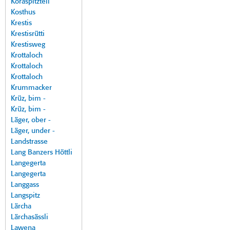
Koraspitzteil
Kosthus
Krestis
Krestisrütti
Krestisweg
Krottaloch
Krottaloch
Krottaloch
Krummacker
Krüz, bim -
Krüz, bim -
Läger, ober -
Läger, under -
Landstrasse
Lang Banzers Höttli
Langegerta
Langegerta
Langgass
Langspitz
Lärcha
Lärchasässli
Lawena