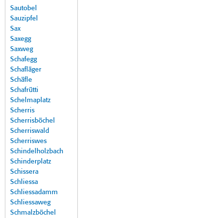
Sautobel
Sauzipfel
Sax
Saxegg
Saxweg
Schafegg
Schafläger
Schäfle
Schafrütti
Schelmaplatz
Scherris
Scherrisböchel
Scherriswald
Scherriswes
Schindelholzbach
Schinderplatz
Schissera
Schliessa
Schliessadamm
Schliessaweg
Schmalzböchel