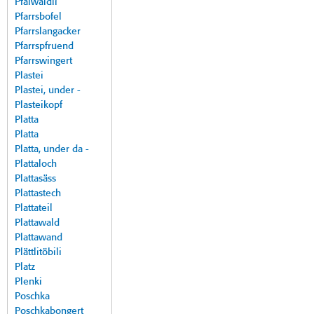
Pfalwäldli
Pfarrsbofel
Pfarrslangacker
Pfarrspfruend
Pfarrswingert
Plastei
Plastei, under -
Plasteikopf
Platta
Platta
Platta, under da -
Plattaloch
Plattasäss
Plattastech
Plattateil
Plattawald
Plattawand
Plättlitöbili
Platz
Plenki
Poschka
Poschkabongert