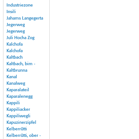
Industriezone
Insili
Jahams Langegerta
Jegerweg
Jegerweg
Juli Hocha Zog
Kalchofa
Kalchofa
Kaltbach
Kaltbach, bim -
Kaltbrunna
Kanal
Kanalweg
Kaparalateil
Kaparalenegg
Kappili
Kappiliacker
Kappiliwegli
Kapuzinerzipfel
Kelberrütti
Kelberrütti, ober -