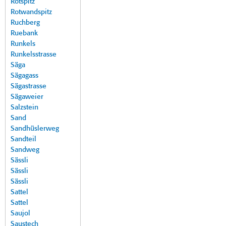
Rotspitz
Rotwandspitz
Ruchberg
Ruebank
Runkels
Runkelsstrasse
Säga
Sägagass
Sägastrasse
Sägaweier
Salzstein
Sand
Sandhüslerweg
Sandteil
Sandweg
Sässli
Sässli
Sässli
Sattel
Sattel
Saujol
Saustech