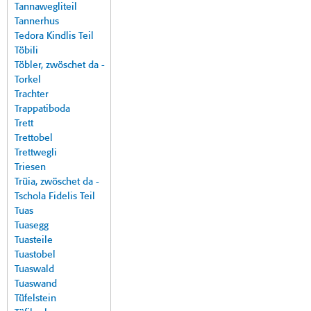
Tannawegliteil
Tannerhus
Tedora Kindlis Teil
Töbili
Töbler, zwöschet da -
Torkel
Trachter
Trappatiboda
Trett
Trettobel
Trettwegli
Triesen
Trüia, zwöschet da -
Tschola Fidelis Teil
Tuas
Tuasegg
Tuasteile
Tuastobel
Tuaswald
Tuaswand
Tüfelstein