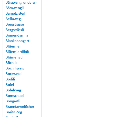
Bärawang, undera -
Bärawengli
Bargetzisteil
Bellaweg
Bergstrasse
Bergsträssli
Binnendamm
Blankabongert
Blüemler
Blüemlertöbili
Blumenau
Böchili
Böchiliweg
Bockweid
Bödili
Bofel
Bofelweg
Bomschuel
Böngertli
Branntawinlöcher
Breita Zog