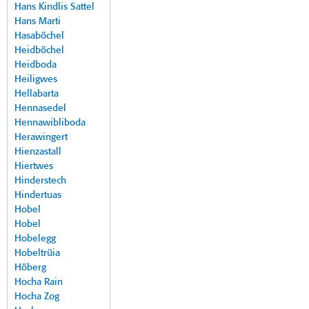
Hans Kindlis Sattel
Hans Marti
Hasaböchel
Heidböchel
Heidboda
Heiligwes
Hellabarta
Hennasedel
Hennawibliboda
Herawingert
Hienzastall
Hiertwes
Hinderstech
Hindertuas
Hobel
Hobel
Hobelegg
Hobeltrüia
Höberg
Hocha Rain
Hocha Zog