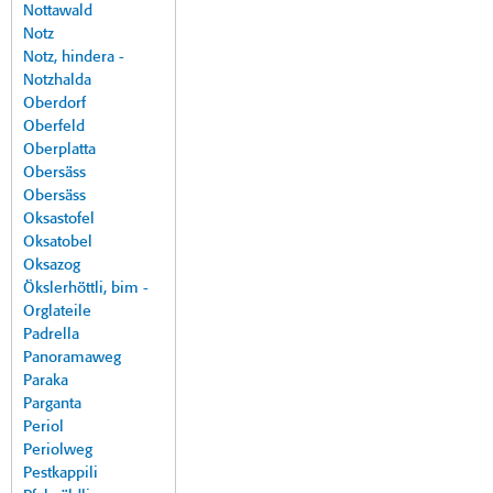
Nottawald
Notz
Notz, hindera -
Notzhalda
Oberdorf
Oberfeld
Oberplatta
Obersäss
Obersäss
Oksastofel
Oksatobel
Oksazog
Ökslerhöttli, bim -
Orglateile
Padrella
Panoramaweg
Paraka
Parganta
Periol
Periolweg
Pestkappili