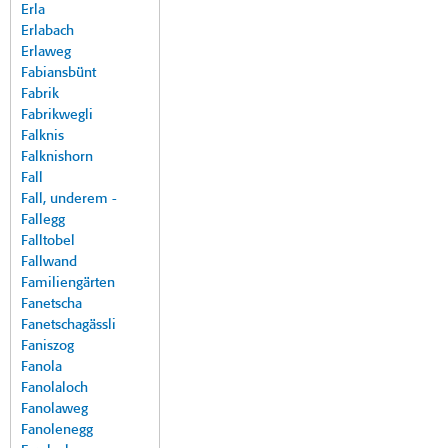
Erla
Erlabach
Erlaweg
Fabiansbünt
Fabrik
Fabrikwegli
Falknis
Falknishorn
Fall
Fall, underem -
Fallegg
Falltobel
Fallwand
Familiengärten
Fanetscha
Fanetschagässli
Faniszog
Fanola
Fanolaloch
Fanolaweg
Fanolenegg