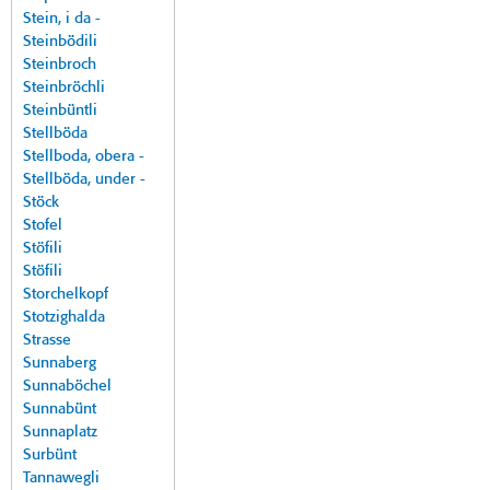
Stein, i da -
Steinbödili
Steinbroch
Steinbröchli
Steinbüntli
Stellböda
Stellboda, obera -
Stellböda, under -
Stöck
Stofel
Stöfili
Stöfili
Storchelkopf
Stotzighalda
Strasse
Sunnaberg
Sunnaböchel
Sunnabünt
Sunnaplatz
Surbünt
Tannawegli