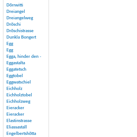
Dörrwitti
Dreiangel
Dreiangelweg
Dröschi
Dröschistrasse
Dunkla Bongert
Egg
Egg
Egga, hinder den -
Eggastalta
Eggatetsch
Eggtobel
Eggwatschiel
Eichholz
Eichholztobel
Eichholzweg
Eieracker
Eieracker
Elastinstrasse
Eliassastall
Engelbertshötta