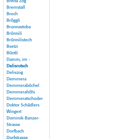
Breita Zog
Bremstall
Broch
Bröggli
Brunnastoba
Brünnili
Brünnilistech
Bsetzi
Büntli
Damm, im -
Delisrotsch
Deliszog
Demmera
Demmeraböchel
Demmerahöhi
Demmeratschoder
Doktor Schädlers
Wingert
Dominik-Banzer-
Strasse
Dorfbach
Dorfstrasse