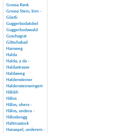
Grossa Rank
Grossa Stein, bim -
Güetli
Guggerbodatobel
Guggerbodawald
Guschagrat
Gütschabad
Hainweg
Halda
Halda, a da -
Haldastrasse
Haldaweg
Haldensteiner
Haldensteinwingert
Häldili
Hälos
Hälos, obera -
Hälos, undera -
Hälosbrogg
Haltmastock
Hanaspel, underem -