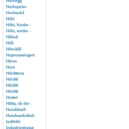
Hochegg
Hochspeler
Hochwald
Höhi
Höhi, hinder -
Höhi, vorder -
Höledi
Höll
Hömädli
Hopmaswingert
Höres
Horn
Hörüttena
Hörütti
Hörütti
Hörütti
Hostet
Hötta, ob der -
Hundsbach
Hundssacksässli
Iesförkli
Industriestrasse