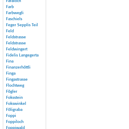
Faraloch
Farb
Farbwegli
Faschiels
Feger Sepplis Teil
Feld
Feldstrasse
Feldstrasse
Feldwingert
Fidelis Langegerta
Fina
Finanzerhöttli
Finga
Fingastrasse
Flochtweg
Fögler
Foksstein
Fokswinkel
Föligraba
Foppi
Foppiloch
Foppiwald