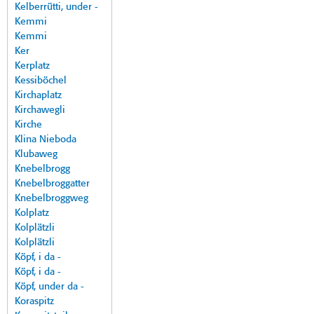
Kelberrütti, under -
Kemmi
Kemmi
Ker
Kerplatz
Kessiböchel
Kirchaplatz
Kirchawegli
Kirche
Klina Nieboda
Klubaweg
Knebelbrogg
Knebelbroggatter
Knebelbroggweg
Kolplatz
Kolplätzli
Kolplätzli
Köpf, i da -
Köpf, i da -
Köpf, under da -
Koraspitz