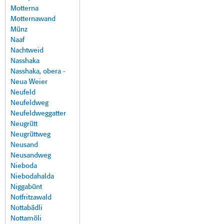
Motterna
Motternawand
Münz
Naaf
Nachtweid
Nasshaka
Nasshaka, obera -
Neua Weier
Neufeld
Neufeldweg
Neufeldweggatter
Neugrütt
Neugrüttweg
Neusand
Neusandweg
Nieboda
Niebodahalda
Niggabünt
Notfritzawald
Nottabädli
Nottamöli