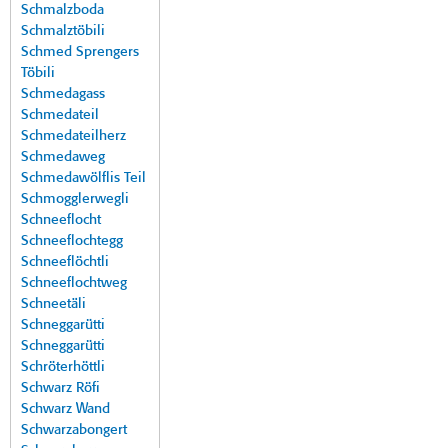
Schmalzboda
Schmalztöbili
Schmed Sprengers
Töbili
Schmedagass
Schmedateil
Schmedateilherz
Schmedaweg
Schmedawölflis Teil
Schmogglerwegli
Schneeflocht
Schneeflochtegg
Schneeflöchtli
Schneeflochtweg
Schneetäli
Schneggarütti
Schneggarütti
Schröterhöttli
Schwarz Röfi
Schwarz Wand
Schwarzabongert