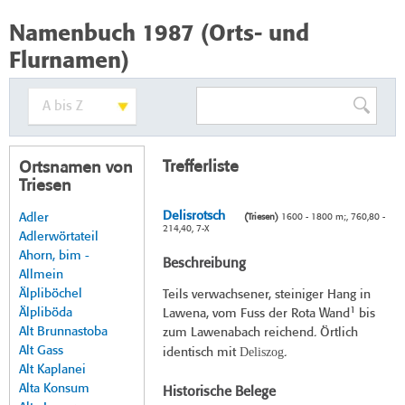
Namenbuch 1987 (Orts- und
Flurnamen)
Trefferliste
Ortsnamen von
Triesen
Delisrotsch
Adler
(Triesen)
1600 - 1800 m;, 760,80 -
214,40, 7-X
Adlerwörtateil
Ahorn, bim -
Beschreibung
Allmein
Älpliböchel
Teils verwachsener, steiniger Hang in
1
Älpliböda
Lawena, vom Fuss der Rota Wand
bis
Alt Brunnastoba
zum Lawenabach reichend. Örtlich
Alt Gass
Deliszog
identisch mit
.
Alt Kaplanei
Alta Konsum
Historische Belege