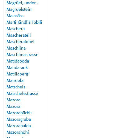
Magrüel, under -
Magrüelstein
Maiasäss
Marti Kindlis Töbili
Maschera
Mascherateil
Mascheratobel
Maschlina
Maschlinastrasse
Matidaboda
Matidarank
Matillaberg
Matruela
Matschels
Matschelsstrasse
Mazora
Mazora
Mazorabächli
Mazoragraba
Mazorahalda
Mazorahöhi