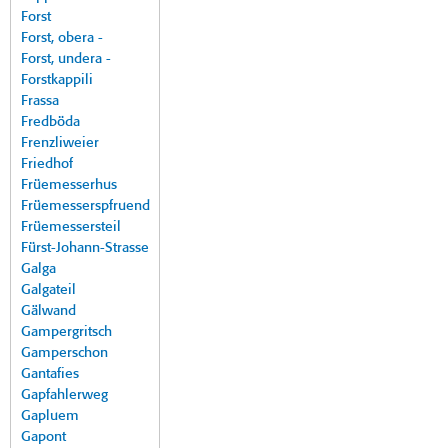
Forst
Forst, obera -
Forst, undera -
Forstkappili
Frassa
Fredböda
Frenzliweier
Friedhof
Früemesserhus
Früemesserspfruend
Früemessersteil
Fürst-Johann-Strasse
Galga
Galgateil
Gälwand
Gampergritsch
Gamperschon
Gantafies
Gapfahlerweg
Gapluem
Gapont