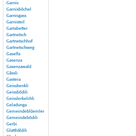
Garnis
Garnisböchel
Garnisgass
Garnisteil
Gartabetter
Gartnetsch
Gartnetschhof
Gartnetschweg
Gaselfa
Gasenza
Gasenzawald
Gässli
Gastera
Geissbenkli
Geissbödili
Geisslerkelchli
Geladunga
Gemeindeblüemler
Gemeindebödili
Gerbi
Glatthäldili