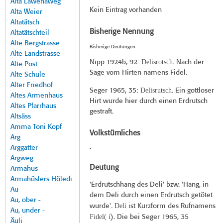
Alta Lawenaweg
Kein Eintrag vorhanden
Alta Weier
Altatätsch
Bisherige Nennung
Altatätschteil
Alte Bergstrasse
Bisherige Deutungen
Alte Landstrasse
Delisrotsch
Nipp 1924b
, 92:
. Nach der
Alte Post
Sage vom Hirten namens Fidel.
Alte Schule
Alter Friedhof
Delisrutsch
Seger 1965
, 35:
. Ein gottloser
Altes Armenhaus
Hirt wurde hier durch einen Erdrutsch
Altes Pfarrhaus
gestraft.
Altsäss
Amma Toni Kopf
Volkstümliches
Arg
Arggatter
-
Argweg
Deutung
Armahus
Armahüslers Höledi
'Erdrutschhang des Deli' bzw. 'Hang, in
Au
dem Deli durch einen Erdrutsch getötet
Au, ober -
Deli
wurde'.
ist Kurzform des Rufnamens
Au, under -
Fidel( i
). Die bei Seger 1965, 35
Äuli