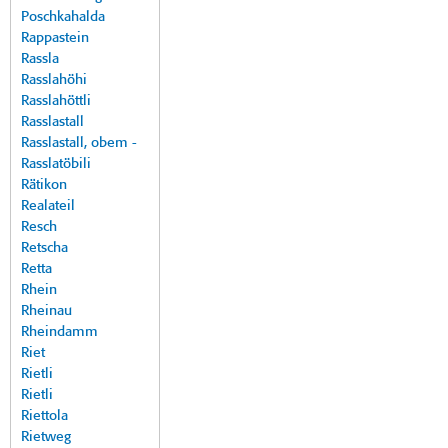
Poschkahalda
Rappastein
Rassla
Rasslahöhi
Rasslahöttli
Rasslastall
Rasslastall, obem -
Rasslatöbili
Rätikon
Realateil
Resch
Retscha
Retta
Rhein
Rheinau
Rheindamm
Riet
Rietli
Rietli
Riettola
Rietweg