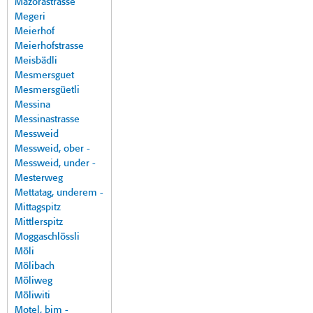
Mazorastrasse
Megeri
Meierhof
Meierhofstrasse
Meisbädli
Mesmersguet
Mesmersgüetli
Messina
Messinastrasse
Messweid
Messweid, ober -
Messweid, under -
Mesterweg
Mettatag, underem -
Mittagspitz
Mittlerspitz
Moggaschlössli
Möli
Mölibach
Möliweg
Möliwiti
Motel, bim -