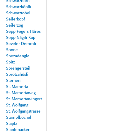
Schwarzhorn
Schwarzköpfli
Schwarztobel
Seilerkopf
Seilerzog
Sepp Fegers Höres
Sepp Nägili Kopf
Seveler Demmli
Sonne
Spezadengla
Spitz
Sprengersteil
Sprötzahüsli
Sternen
St. Mamerta
St. Mamertaweg
St. Mamertawingert
St. Wolfgang
St. Wolfgangstrasse
Stampfböchel
Stapfa
Stapfenacker