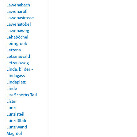
Lawenabach
Lawenaröfi
Lawenastrasse
Lawenatobel
Lawenaweg
Lehaböchel
Leimgrueb
Letzana
Letzanawald
Letzanaweg
Linda, bi der -
Lindagass
Lindaplatz
Linde
Lisi Schortis Teil
Lister
Lunzi
Lunzisteil
Lunzitöbili
Lunziwand
Magrüel