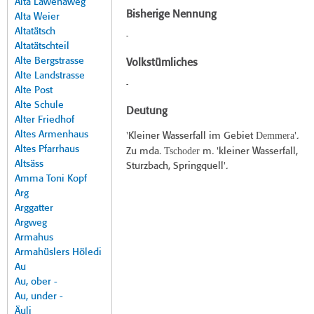
Alta Lawenaweg
Bisherige Nennung
Alta Weier
Altatätsch
-
Altatätschteil
Alte Bergstrasse
Volkstümliches
Alte Landstrasse
-
Alte Post
Alte Schule
Deutung
Alter Friedhof
Altes Armenhaus
Demmera
'Kleiner Wasserfall im Gebiet
'.
Altes Pfarrhaus
Tschoder
Zu mda.
m. 'kleiner Wasserfall,
Altsäss
Sturzbach, Springquell'.
Amma Toni Kopf
Arg
Arggatter
Argweg
Armahus
Armahüslers Höledi
Au
Au, ober -
Au, under -
Äuli