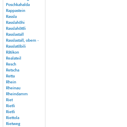
Poschkahalda
Rappastein
Rassla
Rasslahöhi
Rasslahöttli
Rasslastall
Rasslastall, obem -
Rasslatöbili
Rätikon
Realateil
Resch
Retscha
Retta
Rhein
Rheinau
Rheindamm
Riet
Rietli
Rietli
Riettola
Rietweg