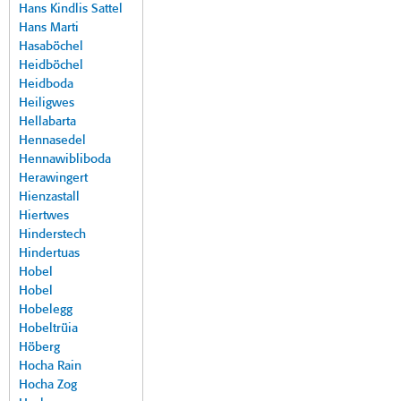
Hans Kindlis Sattel
Hans Marti
Hasaböchel
Heidböchel
Heidboda
Heiligwes
Hellabarta
Hennasedel
Hennawibliboda
Herawingert
Hienzastall
Hiertwes
Hinderstech
Hindertuas
Hobel
Hobel
Hobelegg
Hobeltrüia
Höberg
Hocha Rain
Hocha Zog