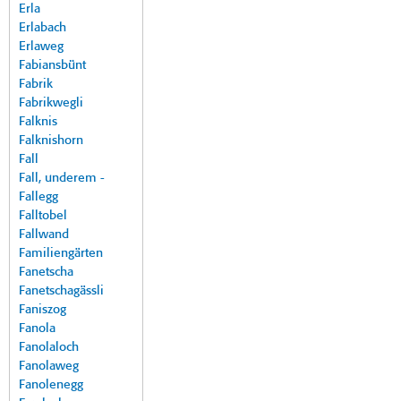
Erla
Erlabach
Erlaweg
Fabiansbünt
Fabrik
Fabrikwegli
Falknis
Falknishorn
Fall
Fall, underem -
Fallegg
Falltobel
Fallwand
Familiengärten
Fanetscha
Fanetschagässli
Faniszog
Fanola
Fanolaloch
Fanolaweg
Fanolenegg