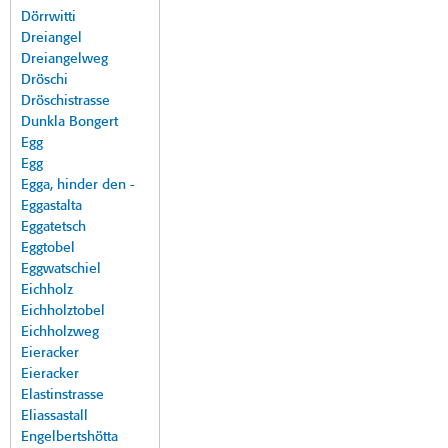
Dörrwitti
Dreiangel
Dreiangelweg
Dröschi
Dröschistrasse
Dunkla Bongert
Egg
Egg
Egga, hinder den -
Eggastalta
Eggatetsch
Eggtobel
Eggwatschiel
Eichholz
Eichholztobel
Eichholzweg
Eieracker
Eieracker
Elastinstrasse
Eliassastall
Engelbertshötta