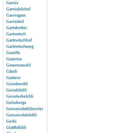
Garnis
Garnisböchel
Garnisgass
Garnisteil
Gartabetter
Gartnetsch
Gartnetschhof
Gartnetschweg
Gaselfa
Gasenza
Gasenzawald
Gässli
Gastera
Geissbenkli
Geissbödili
Geisslerkelchli
Geladunga
Gemeindeblüemler
Gemeindebödili
Gerbi
Glatthäldili