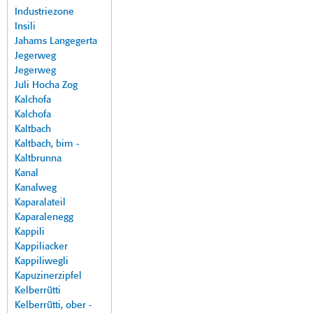
Industriezone
Insili
Jahams Langegerta
Jegerweg
Jegerweg
Juli Hocha Zog
Kalchofa
Kalchofa
Kaltbach
Kaltbach, bim -
Kaltbrunna
Kanal
Kanalweg
Kaparalateil
Kaparalenegg
Kappili
Kappiliacker
Kappiliwegli
Kapuzinerzipfel
Kelberrütti
Kelberrütti, ober -