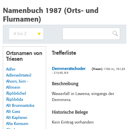
Namenbuch 1987 (Orts- und
Flurnamen)
Trefferliste
Ortsnamen von
Triesen
Demmeratschoder
Adler
(Triesen)
1700 m;, 761,65
- 214,40, 8-X
Adlerwörtateil
Ahorn, bim -
Beschreibung
Allmein
Älpliböchel
Wasserfall in Lawena, eingangs der
Älpliböda
Demmera.
Alt Brunnastoba
Alt Gass
Historische Belege
Alt Kaplanei
Kein Eintrag vorhanden
Alta Konsum