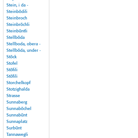
Stein, i da -
Steinbödili
Steinbroch
Steinbröchli
Steinbüntli
Stellböda
Stellboda, obera -
Stellböda, under -
Stöck
Stofel
Stöfili
Stöfili
Storchelkopf
Stotzighalda
Strasse
Sunnaberg
Sunnaböchel
Sunnabünt
Sunnaplatz
Surbünt
Tannawegli