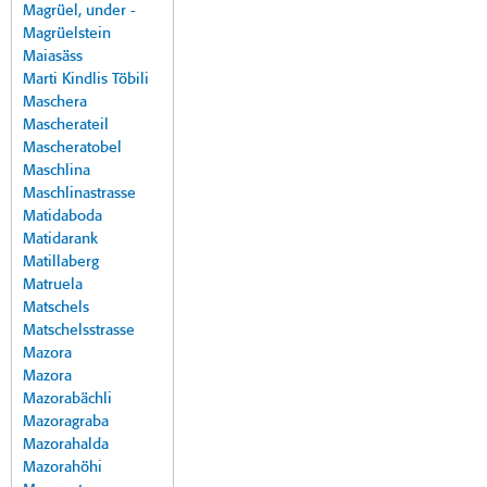
Magrüel, under -
Magrüelstein
Maiasäss
Marti Kindlis Töbili
Maschera
Mascherateil
Mascheratobel
Maschlina
Maschlinastrasse
Matidaboda
Matidarank
Matillaberg
Matruela
Matschels
Matschelsstrasse
Mazora
Mazora
Mazorabächli
Mazoragraba
Mazorahalda
Mazorahöhi