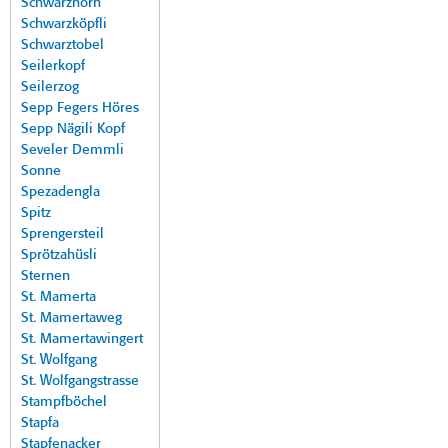
Schwarzhorn
Schwarzköpfli
Schwarztobel
Seilerkopf
Seilerzog
Sepp Fegers Höres
Sepp Nägili Kopf
Seveler Demmli
Sonne
Spezadengla
Spitz
Sprengersteil
Sprötzahüsli
Sternen
St. Mamerta
St. Mamertaweg
St. Mamertawingert
St. Wolfgang
St. Wolfgangstrasse
Stampfböchel
Stapfa
Stapfenacker