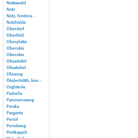
Nottawald
Notz
Notz, hindera -
Notzhalda
Oberdorf
Oberfeld
Oberplatta
Obersäss
Obersäss
Oksastofel
Oksatobel
Oksazog
Ökslerhöttli, bim -
Orglateile
Padrella
Panoramaweg
Paraka
Parganta
Periol
Periolweg
Pestkappili