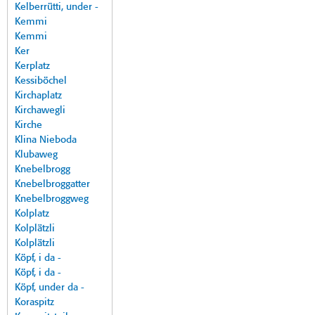
Kelberrütti, under -
Kemmi
Kemmi
Ker
Kerplatz
Kessiböchel
Kirchaplatz
Kirchawegli
Kirche
Klina Nieboda
Klubaweg
Knebelbrogg
Knebelbroggatter
Knebelbroggweg
Kolplatz
Kolplätzli
Kolplätzli
Köpf, i da -
Köpf, i da -
Köpf, under da -
Koraspitz