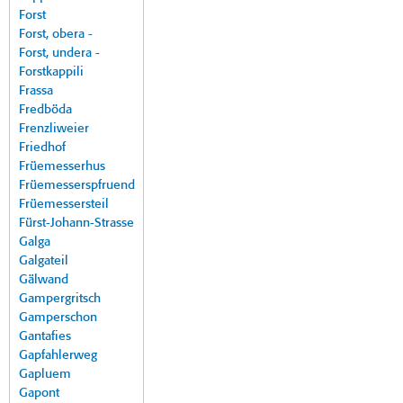
Forst
Forst, obera -
Forst, undera -
Forstkappili
Frassa
Fredböda
Frenzliweier
Friedhof
Früemesserhus
Früemesserspfruend
Früemessersteil
Fürst-Johann-Strasse
Galga
Galgateil
Gälwand
Gampergritsch
Gamperschon
Gantafies
Gapfahlerweg
Gapluem
Gapont