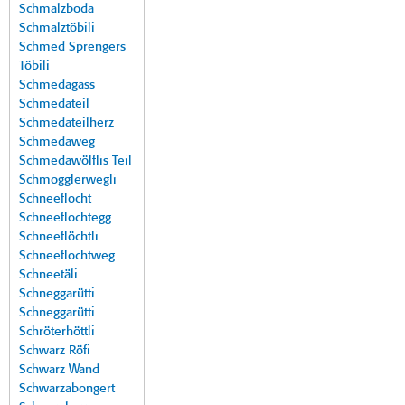
Schmalzboda
Schmalztöbili
Schmed Sprengers
Töbili
Schmedagass
Schmedateil
Schmedateilherz
Schmedaweg
Schmedawölflis Teil
Schmogglerwegli
Schneeflocht
Schneeflochtegg
Schneeflöchtli
Schneeflochtweg
Schneetäli
Schneggarütti
Schneggarütti
Schröterhöttli
Schwarz Röfi
Schwarz Wand
Schwarzabongert