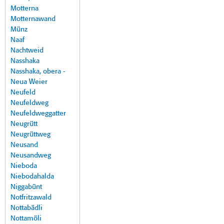
Motterna
Motternawand
Münz
Naaf
Nachtweid
Nasshaka
Nasshaka, obera -
Neua Weier
Neufeld
Neufeldweg
Neufeldweggatter
Neugrütt
Neugrüttweg
Neusand
Neusandweg
Nieboda
Niebodahalda
Niggabünt
Notfritzawald
Nottabädli
Nottamöli