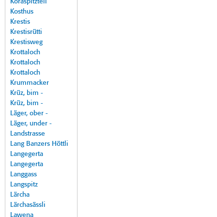
Koraspitzteil
Kosthus
Krestis
Krestisrütti
Krestisweg
Krottaloch
Krottaloch
Krottaloch
Krummacker
Krüz, bim -
Krüz, bim -
Läger, ober -
Läger, under -
Landstrasse
Lang Banzers Höttli
Langegerta
Langegerta
Langgass
Langspitz
Lärcha
Lärchasässli
Lawena