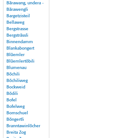
Bärawang, undera -
Bärawengli
Bargetzisteil
Bellaweg
Bergstrasse
Bergsträssli
Binnendamm
Blankabongert
Blüemler
Blüemlertöbili
Blumenau
Böchili
Böchiliweg
Bockweid
Bödili
Bofel
Bofelweg
Bomschuel
Böngertli
Branntawinlöcher
Breita Zog