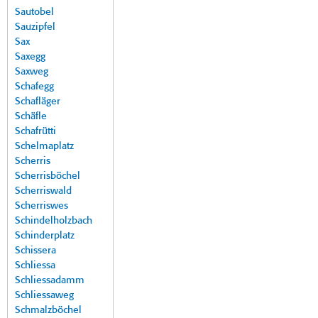
Sautobel
Sauzipfel
Sax
Saxegg
Saxweg
Schafegg
Schafläger
Schäfle
Schafrütti
Schelmaplatz
Scherris
Scherrisböchel
Scherriswald
Scherriswes
Schindelholzbach
Schinderplatz
Schissera
Schliessa
Schliessadamm
Schliessaweg
Schmalzböchel