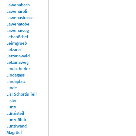
Lawenabach
Lawenaröfi
Lawenastrasse
Lawenatobel
Lawenaweg
Lehaböchel
Leimgrueb
Letzana
Letzanawald
Letzanaweg
Linda, bi der -
Lindagass
Lindaplatz
Linde
Lisi Schortis Teil
Lister
Lunzi
Lunzisteil
Lunzitöbili
Lunziwand
Magrüel