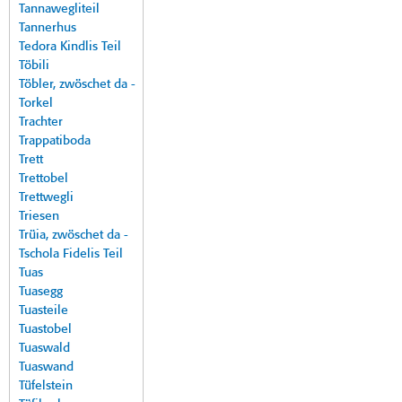
Tannawegliteil
Tannerhus
Tedora Kindlis Teil
Töbili
Töbler, zwöschet da -
Torkel
Trachter
Trappatiboda
Trett
Trettobel
Trettwegli
Triesen
Trüia, zwöschet da -
Tschola Fidelis Teil
Tuas
Tuasegg
Tuasteile
Tuastobel
Tuaswald
Tuaswand
Tüfelstein