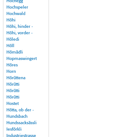
Hochegg
Hochspeler
Hochwald
Höhi
Höhi, hinder -
Höhi, vorder -
Höledi
Höll
Hömädli
Hopmaswingert
Höres
Horn
Hörüttena
Hörütti
Hörütti
Hörütti
Hostet
Hötta, ob der -
Hundsbach
Hundssacksässli
Iesförkli
Industriestrasse