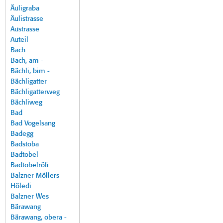
Äuligraba
Äulistrasse
Austrasse
Auteil
Bach
Bach, am -
Bächli, bim -
Bächligatter
Bächligatterweg
Bächliweg
Bad
Bad Vogelsang
Badegg
Badstoba
Badtobel
Badtobelröfi
Balzner Möllers
Höledi
Balzner Wes
Bärawang
Bärawang, obera -