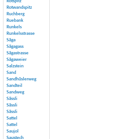
Rotspitz
Rotwandspitz
Ruchberg
Ruebank
Runkels
Runkelsstrasse
Säga
Sägagass
Sägastrasse
Sägaweier
Salzstein
Sand
Sandhüslerweg
Sandteil
Sandweg
Sässli
Sässli
Sässli
Sattel
Sattel
Saujol
Saustech