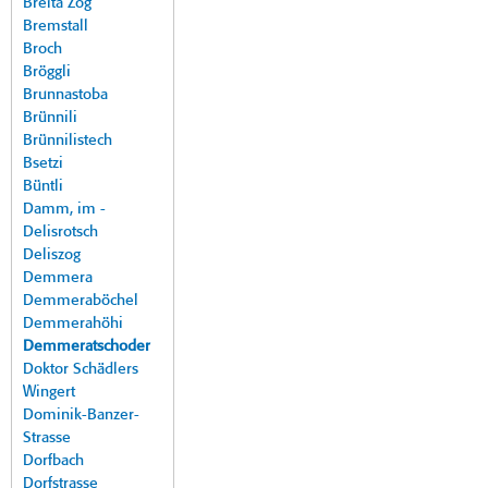
Breita Zog
Bremstall
Broch
Bröggli
Brunnastoba
Brünnili
Brünnilistech
Bsetzi
Büntli
Damm, im -
Delisrotsch
Deliszog
Demmera
Demmeraböchel
Demmerahöhi
Demmeratschoder
Doktor Schädlers
Wingert
Dominik-Banzer-
Strasse
Dorfbach
Dorfstrasse