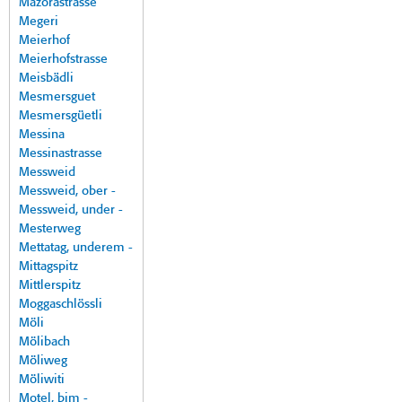
Mazorastrasse
Megeri
Meierhof
Meierhofstrasse
Meisbädli
Mesmersguet
Mesmersgüetli
Messina
Messinastrasse
Messweid
Messweid, ober -
Messweid, under -
Mesterweg
Mettatag, underem -
Mittagspitz
Mittlerspitz
Moggaschlössli
Möli
Mölibach
Möliweg
Möliwiti
Motel, bim -