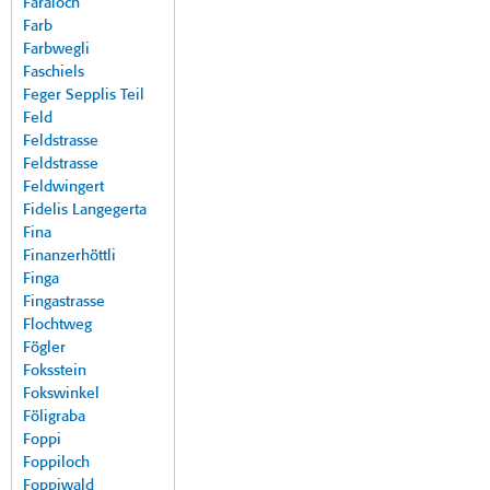
Faraloch
Farb
Farbwegli
Faschiels
Feger Sepplis Teil
Feld
Feldstrasse
Feldstrasse
Feldwingert
Fidelis Langegerta
Fina
Finanzerhöttli
Finga
Fingastrasse
Flochtweg
Fögler
Foksstein
Fokswinkel
Föligraba
Foppi
Foppiloch
Foppiwald