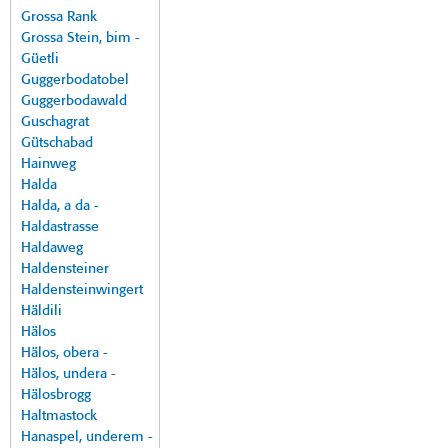
Grossa Rank
Grossa Stein, bim -
Güetli
Guggerbodatobel
Guggerbodawald
Guschagrat
Gütschabad
Hainweg
Halda
Halda, a da -
Haldastrasse
Haldaweg
Haldensteiner
Haldensteinwingert
Häldili
Hälos
Hälos, obera -
Hälos, undera -
Hälosbrogg
Haltmastock
Hanaspel, underem -