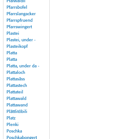
Pfalwäldli
Pfarrsbofel
Pfarrslangacker
Pfarrspfruend
Pfarrswingert
Plastei
Plastei, under -
Plasteikopf
Platta
Platta
Platta, under da -
Plattaloch
Plattasäss
Plattastech
Plattateil
Plattawald
Plattawand
Plättlitöbili
Platz
Plenki
Poschka
Poschkabongert