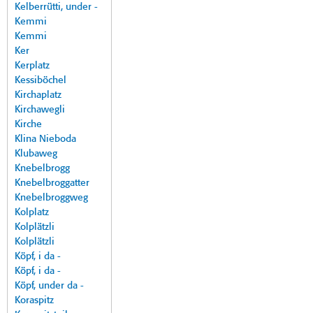
Kelberrütti, under -
Kemmi
Kemmi
Ker
Kerplatz
Kessiböchel
Kirchaplatz
Kirchawegli
Kirche
Klina Nieboda
Klubaweg
Knebelbrogg
Knebelbroggatter
Knebelbroggweg
Kolplatz
Kolplätzli
Kolplätzli
Köpf, i da -
Köpf, i da -
Köpf, under da -
Koraspitz