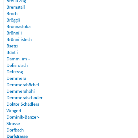
Breita Zog
Bremstall
Broch
Bröggli
Brunnastoba
Brünnili
Brünnilistech
Bsetzi
Büntli
Damm, im -
Delisrotsch
Deliszog
Demmera
Demmeraböchel
Demmerahöhi
Demmeratschoder
Doktor Schädlers
Wingert
Dominik-Banzer-
Strasse
Dorfbach
Dorfstrasse