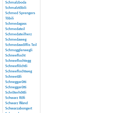
Schmalzboda
Schmalztöbili
Schmed Sprengers
Töbili
Schmedagass
Schmedateil
Schmedateilherz
Schmedaweg
Schmedawölflis Teil
Schmogglerwegli
Schneeflocht
Schneeflochtegg
Schneeflöchtli
Schneeflochtweg
Schneetäli
Schneggarütti
Schneggarütti
Schröterhöttli
Schwarz Röfi
Schwarz Wand
Schwarzabongert