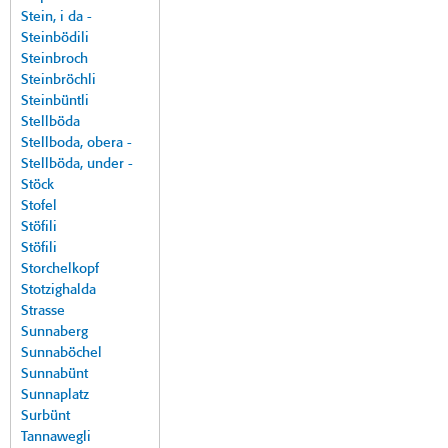
Stein, i da -
Steinbödili
Steinbroch
Steinbröchli
Steinbüntli
Stellböda
Stellboda, obera -
Stellböda, under -
Stöck
Stofel
Stöfili
Stöfili
Storchelkopf
Stotzighalda
Strasse
Sunnaberg
Sunnaböchel
Sunnabünt
Sunnaplatz
Surbünt
Tannawegli