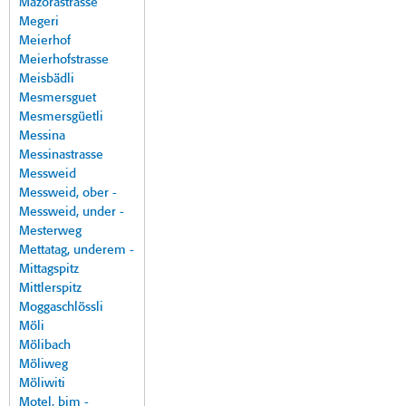
Mazorastrasse
Megeri
Meierhof
Meierhofstrasse
Meisbädli
Mesmersguet
Mesmersgüetli
Messina
Messinastrasse
Messweid
Messweid, ober -
Messweid, under -
Mesterweg
Mettatag, underem -
Mittagspitz
Mittlerspitz
Moggaschlössli
Möli
Mölibach
Möliweg
Möliwiti
Motel, bim -