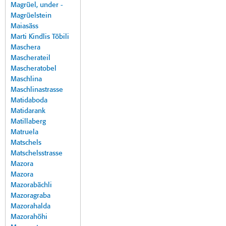
Magrüel, under -
Magrüelstein
Maiasäss
Marti Kindlis Töbili
Maschera
Mascherateil
Mascheratobel
Maschlina
Maschlinastrasse
Matidaboda
Matidarank
Matillaberg
Matruela
Matschels
Matschelsstrasse
Mazora
Mazora
Mazorabächli
Mazoragraba
Mazorahalda
Mazorahöhi