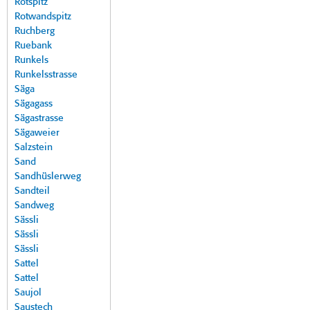
Rotspitz
Rotwandspitz
Ruchberg
Ruebank
Runkels
Runkelsstrasse
Säga
Sägagass
Sägastrasse
Sägaweier
Salzstein
Sand
Sandhüslerweg
Sandteil
Sandweg
Sässli
Sässli
Sässli
Sattel
Sattel
Saujol
Saustech