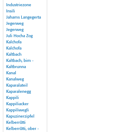
Industriezone
Insili
Jahams Langegerta
Jegerweg
Jegerweg
Juli Hocha Zog
Kalchofa
Kalchofa
Kaltbach
Kaltbach, bim -
Kaltbrunna
Kanal
Kanalweg
Kaparalateil
Kaparalenegg
Kappili
Kappiliacker
Kappiliwegli
Kapuzinerzipfel
Kelberrütti
Kelberrütti, ober -