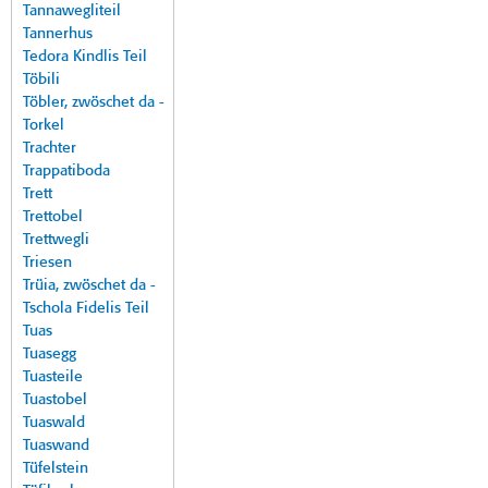
Tannawegliteil
Tannerhus
Tedora Kindlis Teil
Töbili
Töbler, zwöschet da -
Torkel
Trachter
Trappatiboda
Trett
Trettobel
Trettwegli
Triesen
Trüia, zwöschet da -
Tschola Fidelis Teil
Tuas
Tuasegg
Tuasteile
Tuastobel
Tuaswald
Tuaswand
Tüfelstein