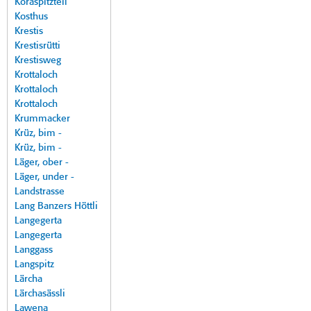
Koraspitzteil
Kosthus
Krestis
Krestisrütti
Krestisweg
Krottaloch
Krottaloch
Krottaloch
Krummacker
Krüz, bim -
Krüz, bim -
Läger, ober -
Läger, under -
Landstrasse
Lang Banzers Höttli
Langegerta
Langegerta
Langgass
Langspitz
Lärcha
Lärchasässli
Lawena