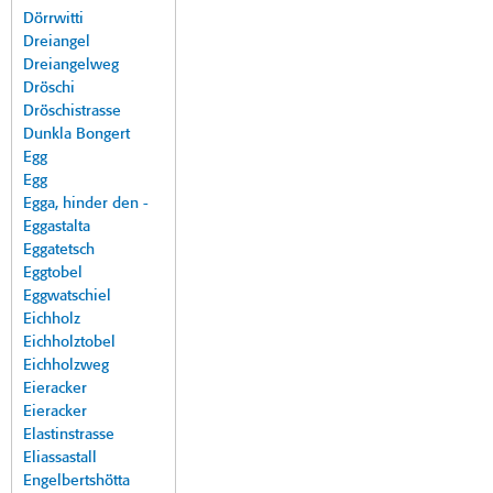
Dörrwitti
Dreiangel
Dreiangelweg
Dröschi
Dröschistrasse
Dunkla Bongert
Egg
Egg
Egga, hinder den -
Eggastalta
Eggatetsch
Eggtobel
Eggwatschiel
Eichholz
Eichholztobel
Eichholzweg
Eieracker
Eieracker
Elastinstrasse
Eliassastall
Engelbertshötta