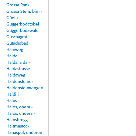
Grossa Rank
Grossa Stein, bim -
Güetli
Guggerbodatobel
Guggerbodawald
Guschagrat
Gütschabad
Hainweg
Halda
Halda, a da -
Haldastrasse
Haldaweg
Haldensteiner
Haldensteinwingert
Häldili
Hälos
Hälos, obera -
Hälos, undera -
Hälosbrogg
Haltmastock
Hanaspel, underem -