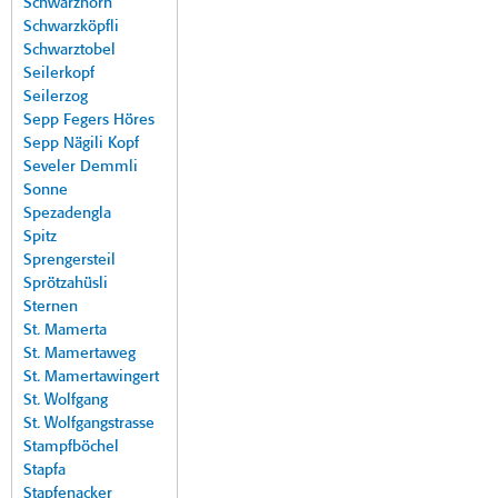
Schwarzhorn
Schwarzköpfli
Schwarztobel
Seilerkopf
Seilerzog
Sepp Fegers Höres
Sepp Nägili Kopf
Seveler Demmli
Sonne
Spezadengla
Spitz
Sprengersteil
Sprötzahüsli
Sternen
St. Mamerta
St. Mamertaweg
St. Mamertawingert
St. Wolfgang
St. Wolfgangstrasse
Stampfböchel
Stapfa
Stapfenacker