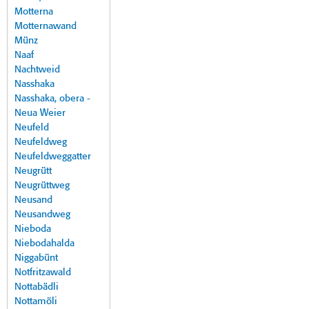
Motterna
Motternawand
Münz
Naaf
Nachtweid
Nasshaka
Nasshaka, obera -
Neua Weier
Neufeld
Neufeldweg
Neufeldweggatter
Neugrütt
Neugrüttweg
Neusand
Neusandweg
Nieboda
Niebodahalda
Niggabünt
Notfritzawald
Nottabädli
Nottamöli