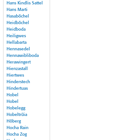
Hans Kindlis Sattel
Hans Marti
Hasaböchel
Heidböchel
Heidboda
Heiligwes
Hellabarta
Hennasedel
Hennawibliboda
Herawingert
Hienzastall
Hiertwes
Hinderstech
Hindertuas
Hobel
Hobel
Hobelegg
Hobeltrüia
Höberg
Hocha Rain
Hocha Zog