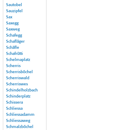
Sautobel
Sauzipfel
Sax
Saxegg
Saxweg
Schafegg
Schafläger
Schäfle
Schafrütti
Schelmaplatz
Scherris
Scherrisböchel
Scherriswald
Scherriswes
Schindelholzbach
Schinderplatz
Schissera
Schliessa
Schliessadamm
Schliessaweg
Schmalzböchel