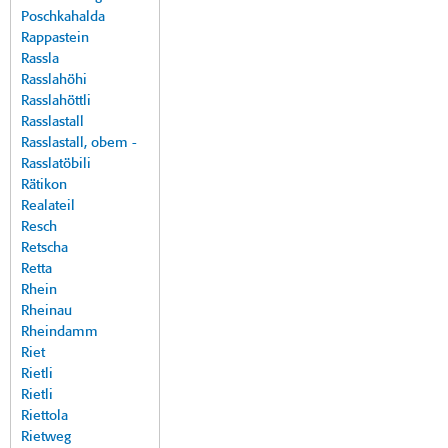
Poschkahalda
Rappastein
Rassla
Rasslahöhi
Rasslahöttli
Rasslastall
Rasslastall, obem -
Rasslatöbili
Rätikon
Realateil
Resch
Retscha
Retta
Rhein
Rheinau
Rheindamm
Riet
Rietli
Rietli
Riettola
Rietweg