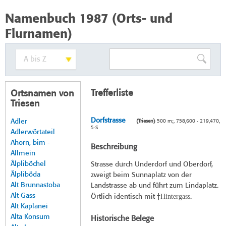
Namenbuch 1987 (Orts- und
Flurnamen)
Trefferliste
Ortsnamen von
Triesen
Dorfstrasse
Adler
(Triesen)
500 m;, 758,600 - 219,470,
5-S
Adlerwörtateil
Ahorn, bim -
Beschreibung
Allmein
Älpliböchel
Strasse durch Underdorf und Oberdorf,
Älpliböda
zweigt beim Sunnaplatz von der
Alt Brunnastoba
Landstrasse ab und führt zum Lindaplatz.
Alt Gass
Hintergass
Örtlich identisch mit †
.
Alt Kaplanei
Alta Konsum
Historische Belege