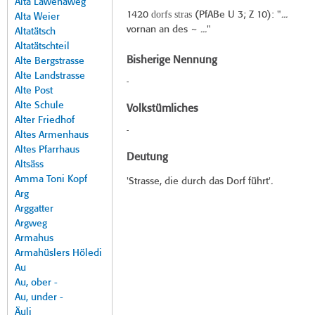
Alta Lawenaweg
dorfs stras
1420
(
PfABe U 3
; Z 10): "...
Alta Weier
vornan an des ~ ..."
Altatätsch
Altatätschteil
Bisherige Nennung
Alte Bergstrasse
Alte Landstrasse
-
Alte Post
Alte Schule
Volkstümliches
Alter Friedhof
-
Altes Armenhaus
Altes Pfarrhaus
Deutung
Altsäss
Amma Toni Kopf
'Strasse, die durch das Dorf führt'.
Arg
Arggatter
Argweg
Armahus
Armahüslers Höledi
Au
Au, ober -
Au, under -
Äuli