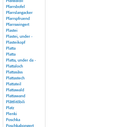
Pfalwäldli
Pfarrsbofel
Pfarrslangacker
Pfarrspfruend
Pfarrswingert
Plastei
Plastei, under -
Plasteikopf
Platta
Platta
Platta, under da -
Plattaloch
Plattasäss
Plattastech
Plattateil
Plattawald
Plattawand
Plättlitöbili
Platz
Plenki
Poschka
Poschkabongert