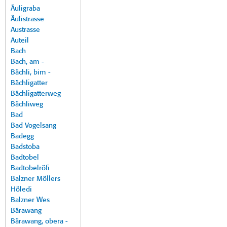
Äuligraba
Äulistrasse
Austrasse
Auteil
Bach
Bach, am -
Bächli, bim -
Bächligatter
Bächligatterweg
Bächliweg
Bad
Bad Vogelsang
Badegg
Badstoba
Badtobel
Badtobelröfi
Balzner Möllers
Höledi
Balzner Wes
Bärawang
Bärawang, obera -