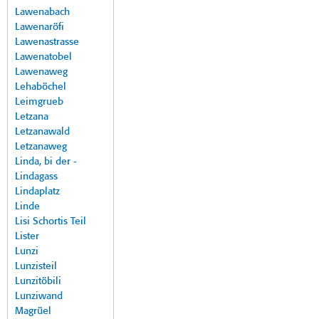
Lawenabach
Lawenaröfi
Lawenastrasse
Lawenatobel
Lawenaweg
Lehaböchel
Leimgrueb
Letzana
Letzanawald
Letzanaweg
Linda, bi der -
Lindagass
Lindaplatz
Linde
Lisi Schortis Teil
Lister
Lunzi
Lunzisteil
Lunzitöbili
Lunziwand
Magrüel