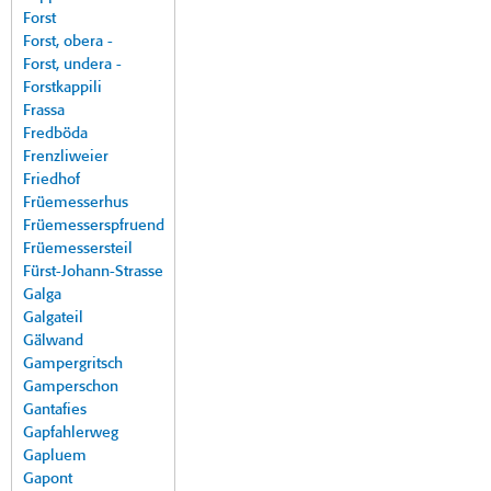
Forst
Forst, obera -
Forst, undera -
Forstkappili
Frassa
Fredböda
Frenzliweier
Friedhof
Früemesserhus
Früemesserspfruend
Früemessersteil
Fürst-Johann-Strasse
Galga
Galgateil
Gälwand
Gampergritsch
Gamperschon
Gantafies
Gapfahlerweg
Gapluem
Gapont