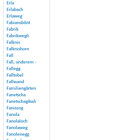
Erla
Erlabach
Erlaweg
Fabiansbünt
Fabrik
Fabrikwegli
Falknis
Falknishorn
Fall
Fall, underem -
Fallegg
Falltobel
Fallwand
Familiengärten
Fanetscha
Fanetschagässli
Faniszog
Fanola
Fanolaloch
Fanolaweg
Fanolenegg