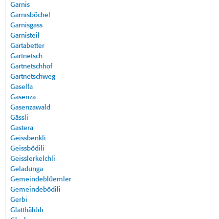
Garnis
Garnisböchel
Garnisgass
Garnisteil
Gartabetter
Gartnetsch
Gartnetschhof
Gartnetschweg
Gaselfa
Gasenza
Gasenzawald
Gässli
Gastera
Geissbenkli
Geissbödili
Geisslerkelchli
Geladunga
Gemeindeblüemler
Gemeindebödili
Gerbi
Glatthäldili