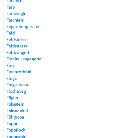
Faraloch
Farb
Farbwegli
Faschiels
Feger Sepplis Teil
Feld
Feldstrasse
Feldstrasse
Feldwingert
Fidelis Langegerta
Fina
Finanzerhöttli
Finga
Fingastrasse
Flochtweg
Fögler
Foksstein
Fokswinkel
Föligraba
Foppi
Foppiloch
Foppiwald