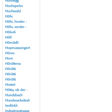
Hochegg
Hochspeler
Hochwald
Höhi
Höhi, hinder -
Höhi, vorder -
Höledi
Höll
Hömädli
Hopmaswingert
Höres
Horn
Hörüttena
Hörütti
Hörütti
Hörütti
Hostet
Hötta, ob der -
Hundsbach
Hundssacksässli
Iesförkli
Industriestrasse