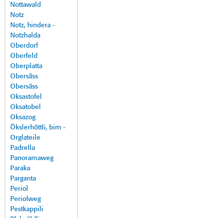
Nottawald
Notz
Notz, hindera -
Notzhalda
Oberdorf
Oberfeld
Oberplatta
Obersäss
Obersäss
Oksastofel
Oksatobel
Oksazog
Ökslerhöttli, bim -
Orglateile
Padrella
Panoramaweg
Paraka
Parganta
Periol
Periolweg
Pestkappili