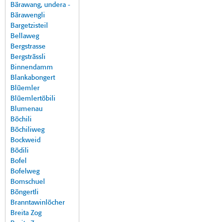
Bärawang, undera -
Bärawengli
Bargetzisteil
Bellaweg
Bergstrasse
Bergsträssli
Binnendamm
Blankabongert
Blüemler
Blüemlertöbili
Blumenau
Böchili
Böchiliweg
Bockweid
Bödili
Bofel
Bofelweg
Bomschuel
Böngertli
Branntawinlöcher
Breita Zog