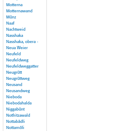
Motterna
Motternawand
Münz
Naaf
Nachtweid
Nasshaka
Nasshaka, obera -
Neua Weier
Neufeld
Neufeldweg
Neufeldweggatter
Neugrütt
Neugrüttweg
Neusand
Neusandweg
Nieboda
Niebodahalda
Niggabünt
Notfritzawald
Nottabädli
Nottamöli