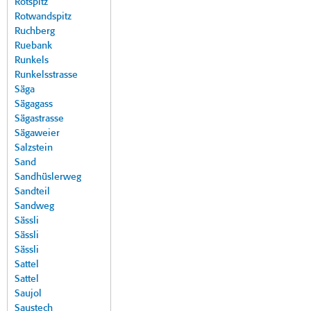
Rotspitz
Rotwandspitz
Ruchberg
Ruebank
Runkels
Runkelsstrasse
Säga
Sägagass
Sägastrasse
Sägaweier
Salzstein
Sand
Sandhüslerweg
Sandteil
Sandweg
Sässli
Sässli
Sässli
Sattel
Sattel
Saujol
Saustech