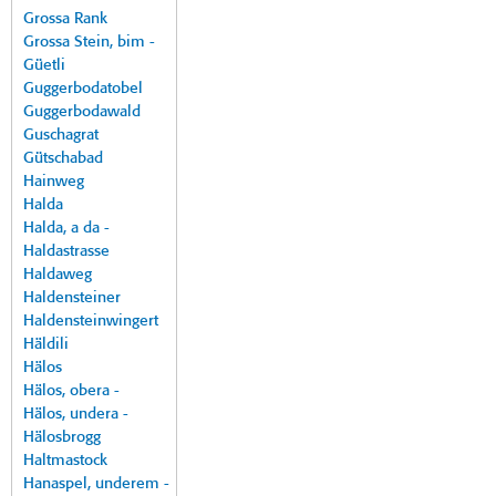
Grossa Rank
Grossa Stein, bim -
Güetli
Guggerbodatobel
Guggerbodawald
Guschagrat
Gütschabad
Hainweg
Halda
Halda, a da -
Haldastrasse
Haldaweg
Haldensteiner
Haldensteinwingert
Häldili
Hälos
Hälos, obera -
Hälos, undera -
Hälosbrogg
Haltmastock
Hanaspel, underem -