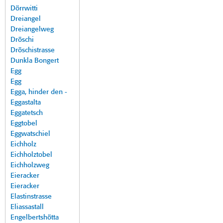
Dörrwitti
Dreiangel
Dreiangelweg
Dröschi
Dröschistrasse
Dunkla Bongert
Egg
Egg
Egga, hinder den -
Eggastalta
Eggatetsch
Eggtobel
Eggwatschiel
Eichholz
Eichholztobel
Eichholzweg
Eieracker
Eieracker
Elastinstrasse
Eliassastall
Engelbertshötta