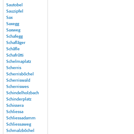
Sautobel
Sauzipfel
Sax
Saxegg
Saxweg
Schafegg
Schafläger
Schäfle
Schafrütti
Schelmaplatz
Scherris
Scherrisböchel
Scherriswald
Scherriswes
Schindelholzbach
Schinderplatz
Schissera
Schliessa
Schliessadamm
Schliessaweg
Schmalzböchel