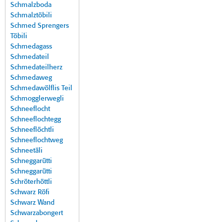
Schmalzboda
Schmalztöbili
Schmed Sprengers
Töbili
Schmedagass
Schmedateil
Schmedateilherz
Schmedaweg
Schmedawölflis Teil
Schmogglerwegli
Schneeflocht
Schneeflochtegg
Schneeflöchtli
Schneeflochtweg
Schneetäli
Schneggarütti
Schneggarütti
Schröterhöttli
Schwarz Röfi
Schwarz Wand
Schwarzabongert