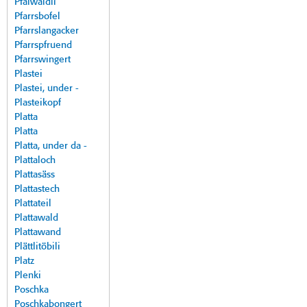
Pfalwäldli
Pfarrsbofel
Pfarrslangacker
Pfarrspfruend
Pfarrswingert
Plastei
Plastei, under -
Plasteikopf
Platta
Platta
Platta, under da -
Plattaloch
Plattasäss
Plattastech
Plattateil
Plattawald
Plattawand
Plättlitöbili
Platz
Plenki
Poschka
Poschkabongert