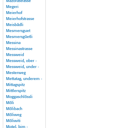
Mazorastrasse
Megeri
Meierhof
Meierhofstrasse
Meisbädli
Mesmersguet
Mesmersgüetli
Messina
Messinastrasse
Messweid
Messweid, ober -
Messweid, under -
Mesterweg
Mettatag, underem -
Mittagspitz
Mittlerspitz
Moggaschlössli
Möli
Mölibach
Möliweg
Möliwiti
Motel, bim -