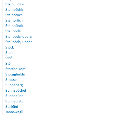
Stein, i da -
Steinbödili
Steinbroch
Steinbröchli
Steinbüntli
Stellböda
Stellboda, obera -
Stellböda, under -
Stöck
Stofel
Stöfili
Stöfili
Storchelkopf
Stotzighalda
Strasse
Sunnaberg
Sunnaböchel
Sunnabünt
Sunnaplatz
Surbünt
Tannawegli