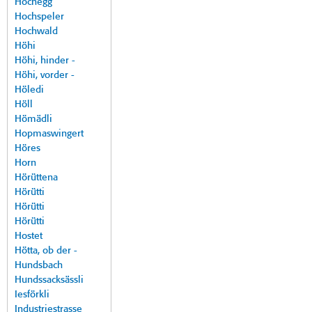
Hochegg
Hochspeler
Hochwald
Höhi
Höhi, hinder -
Höhi, vorder -
Höledi
Höll
Hömädli
Hopmaswingert
Höres
Horn
Hörüttena
Hörütti
Hörütti
Hörütti
Hostet
Hötta, ob der -
Hundsbach
Hundssacksässli
Iesförkli
Industriestrasse