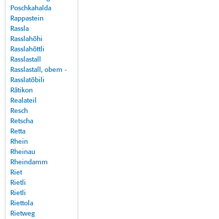
Poschkahalda
Rappastein
Rassla
Rasslahöhi
Rasslahöttli
Rasslastall
Rasslastall, obem -
Rasslatöbili
Rätikon
Realateil
Resch
Retscha
Retta
Rhein
Rheinau
Rheindamm
Riet
Rietli
Rietli
Riettola
Rietweg