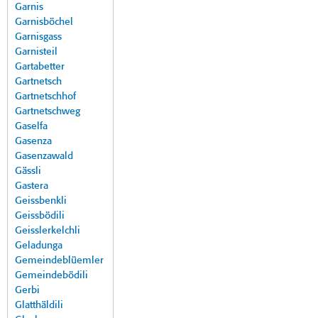
Garnis
Garnisböchel
Garnisgass
Garnisteil
Gartabetter
Gartnetsch
Gartnetschhof
Gartnetschweg
Gaselfa
Gasenza
Gasenzawald
Gässli
Gastera
Geissbenkli
Geissbödili
Geisslerkelchli
Geladunga
Gemeindeblüemler
Gemeindebödili
Gerbi
Glatthäldili