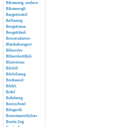
Bärawang, undera -
Bärawengli
Bargetzisteil
Bellaweg
Bergstrasse
Bergsträssli
Binnendamm
Blankabongert
Blüemler
Blüemlertöbili
Blumenau
Böchili
Böchiliweg
Bockweid
Bödili
Bofel
Bofelweg
Bomschuel
Böngertli
Branntawinlöcher
Breita Zog