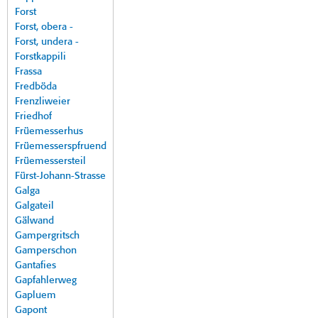
Forst
Forst, obera -
Forst, undera -
Forstkappili
Frassa
Fredböda
Frenzliweier
Friedhof
Früemesserhus
Früemesserspfruend
Früemessersteil
Fürst-Johann-Strasse
Galga
Galgateil
Gälwand
Gampergritsch
Gamperschon
Gantafies
Gapfahlerweg
Gapluem
Gapont