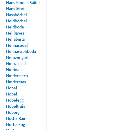
Hans Kindlis Sattel
Hans Marti
Hasaböchel
Heidböchel
Heidboda
Heiligwes
Hellabarta
Hennasedel
Hennawibliboda
Herawingert
Hienzastall
Hiertwes
Hinderstech
Hindertuas
Hobel
Hobel
Hobelegg
Hobeltrüia
Höberg
Hocha Rain
Hocha Zog