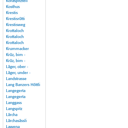
Koraspitzteil
Kosthus
Krestis
Krestisrütti
Krestisweg
Krottaloch
Krottaloch
Krottaloch
Krummacker
Krüz, bim -
Krüz, bim -
Läger, ober -
Läger, under -
Landstrasse
Lang Banzers Höttli
Langegerta
Langegerta
Langgass
Langspitz
Lärcha
Lärchasässli
Lawena