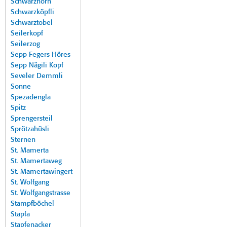
Schwarzhorn
Schwarzköpfli
Schwarztobel
Seilerkopf
Seilerzog
Sepp Fegers Höres
Sepp Nägili Kopf
Seveler Demmli
Sonne
Spezadengla
Spitz
Sprengersteil
Sprötzahüsli
Sternen
St. Mamerta
St. Mamertaweg
St. Mamertawingert
St. Wolfgang
St. Wolfgangstrasse
Stampfböchel
Stapfa
Stapfenacker