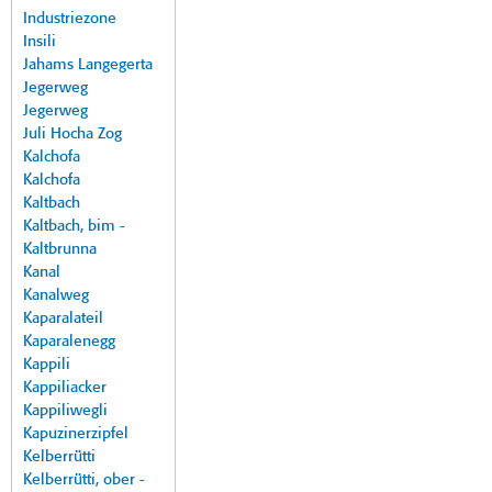
Industriezone
Insili
Jahams Langegerta
Jegerweg
Jegerweg
Juli Hocha Zog
Kalchofa
Kalchofa
Kaltbach
Kaltbach, bim -
Kaltbrunna
Kanal
Kanalweg
Kaparalateil
Kaparalenegg
Kappili
Kappiliacker
Kappiliwegli
Kapuzinerzipfel
Kelberrütti
Kelberrütti, ober -