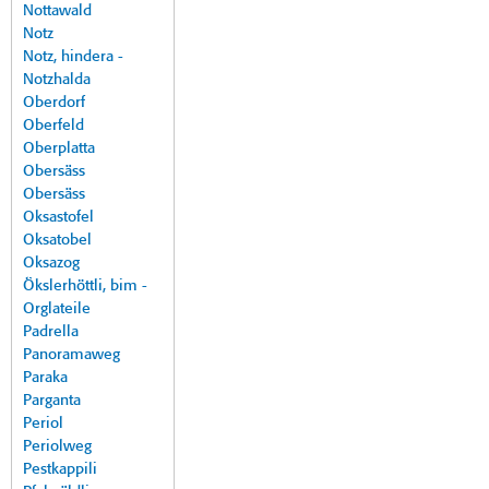
Nottawald
Notz
Notz, hindera -
Notzhalda
Oberdorf
Oberfeld
Oberplatta
Obersäss
Obersäss
Oksastofel
Oksatobel
Oksazog
Ökslerhöttli, bim -
Orglateile
Padrella
Panoramaweg
Paraka
Parganta
Periol
Periolweg
Pestkappili