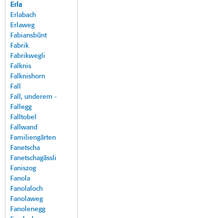
Erla
Erlabach
Erlaweg
Fabiansbünt
Fabrik
Fabrikwegli
Falknis
Falknishorn
Fall
Fall, underem -
Fallegg
Falltobel
Fallwand
Familiengärten
Fanetscha
Fanetschagässli
Faniszog
Fanola
Fanolaloch
Fanolaweg
Fanolenegg