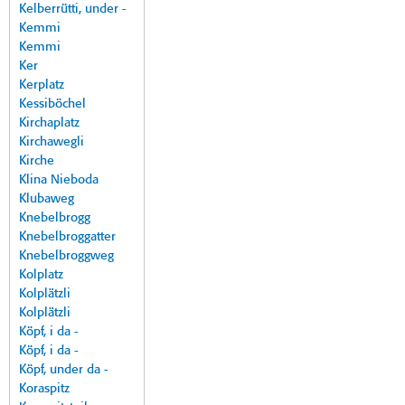
Kelberrütti, under -
Kemmi
Kemmi
Ker
Kerplatz
Kessiböchel
Kirchaplatz
Kirchawegli
Kirche
Klina Nieboda
Klubaweg
Knebelbrogg
Knebelbroggatter
Knebelbroggweg
Kolplatz
Kolplätzli
Kolplätzli
Köpf, i da -
Köpf, i da -
Köpf, under da -
Koraspitz