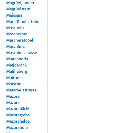
Magrüel, under -
Magrüelstein
Maiasäss
Marti Kindlis Töbili
Maschera
Mascherateil
Mascheratobel
Maschlina
Maschlinastrasse
Matidaboda
Matidarank
Matillaberg
Matruela
Matschels
Matschelsstrasse
Mazora
Mazora
Mazorabächli
Mazoragraba
Mazorahalda
Mazorahöhi