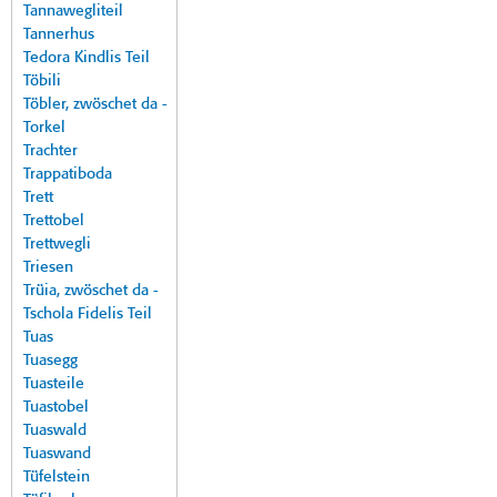
Tannawegliteil
Tannerhus
Tedora Kindlis Teil
Töbili
Töbler, zwöschet da -
Torkel
Trachter
Trappatiboda
Trett
Trettobel
Trettwegli
Triesen
Trüia, zwöschet da -
Tschola Fidelis Teil
Tuas
Tuasegg
Tuasteile
Tuastobel
Tuaswald
Tuaswand
Tüfelstein