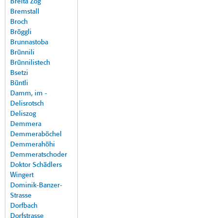
Breita Zog
Bremstall
Broch
Bröggli
Brunnastoba
Brünnili
Brünnilistech
Bsetzi
Büntli
Damm, im -
Delisrotsch
Deliszog
Demmera
Demmeraböchel
Demmerahöhi
Demmeratschoder
Doktor Schädlers
Wingert
Dominik-Banzer-
Strasse
Dorfbach
Dorfstrasse