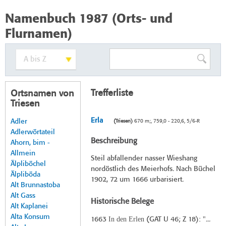
Namenbuch 1987 (Orts- und
Flurnamen)
Trefferliste
Ortsnamen von
Triesen
Erla
Adler
(Triesen)
670 m;, 759,0 - 220,6, 5/6-R
Adlerwörtateil
Beschreibung
Ahorn, bim -
Allmein
Steil abfallender nasser Wieshang
Älpliböchel
nordöstlich des Meierhofs. Nach Büchel
Älpliböda
1902, 72 um 1666 urbarisiert.
Alt Brunnastoba
Alt Gass
Historische Belege
Alt Kaplanei
Alta Konsum
In den Erlen
1663
(
GAT U 46
; Z 18): "...