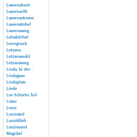
Lawenabach
Lawenaröfi
Lawenastrasse
Lawenatobel
Lawenaweg
Lehaböchel
Leimgrueb
Letzana
Letzanawald
Letzanaweg
Linda, bi der -
Lindagass
Lindaplatz
Linde
Lisi Schortis Teil
Lister
Lunzi
Lunzisteil
Lunzitöbili
Lunziwand
Magrüel