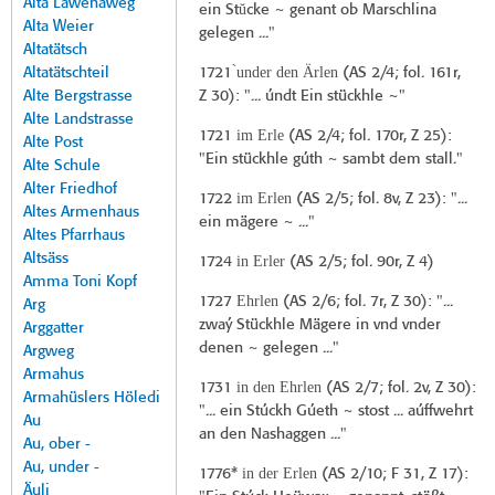
Alta Lawenaweg
ŭ
ein St
cke ~ genant ob Marschlina
Alta Weier
gelegen ..."
Altatätsch
̀under den Ärlen
Altatätschteil
1721
(
AS 2/4
; fol. 161r,
Alte Bergstrasse
Z 30): "... úndt Ein stückhle ~"
Alte Landstrasse
im Erle
1721
(
AS 2/4
; fol. 170r, Z 25):
Alte Post
"Ein stückhle gúth ~ sambt dem stall."
Alte Schule
Alter Friedhof
im Erlen
1722
(
AS 2/5
; fol. 8v, Z 23): "...
Altes Armenhaus
ein mägere ~ ..."
Altes Pfarrhaus
Altsäss
in Erler
1724
(
AS 2/5
; fol. 90r, Z 4)
Amma Toni Kopf
Ehrlen
1727
(
AS 2/6
; fol. 7r, Z 30): "...
Arg
zwaý Stückhle Mägere in vnd vnder
Arggatter
denen ~ gelegen ..."
Argweg
Armahus
in den Ehrlen
1731
(
AS 2/7
; fol. 2v, Z 30):
Armahüslers Höledi
"... ein Stúckh Gúeth ~ stost ... aúffwehrt
Au
an den Nashaggen ..."
Au, ober -
Au, under -
in der Erlen
1776*
(
AS 2/10
; F 31, Z 17):
Äuli