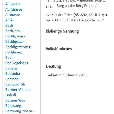
"Ein Stúck Heüwax ~ genannt, stößt ...
Äuligraba
gegen Berg an die Berg Erlen ..."
Äulistrasse
in den Erlen
Austrasse
1793
(
AS 2/18
; fol. II 11v, 4.
Auteil
Sp. Z 12): "... 1 Stuck Heúwachs ~ ..."
Bach
Bach, am -
Bisherige Nennung
Bächli, bim -
-
Bächligatter
Bächligatterweg
Volkstümliches
Bächliweg
-
Bad
Bad Vogelsang
Deutung
Badegg
Badstoba
'Gebiet mit Erlenstauden'.
Badtobel
Badtobelröfi
Balzner Möllers
Höledi
Balzner Wes
Bärawang
Bärawang, obera -