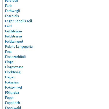
Faraloch
Farb
Farbwegli
Faschiels
Feger Sepplis Teil
Feld
Feldstrasse
Feldstrasse
Feldwingert
Fidelis Langegerta
Fina
Finanzerhöttli
Finga
Fingastrasse
Flochtweg
Fögler
Foksstein
Fokswinkel
Föligraba
Foppi
Foppiloch
Foppiwald