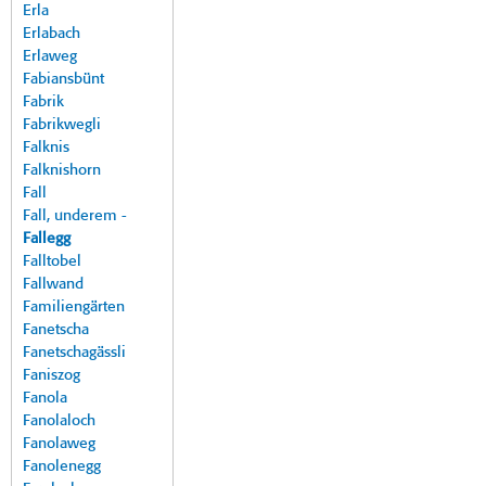
Erla
Erlabach
Erlaweg
Fabiansbünt
Fabrik
Fabrikwegli
Falknis
Falknishorn
Fall
Fall, underem -
Fallegg
Falltobel
Fallwand
Familiengärten
Fanetscha
Fanetschagässli
Faniszog
Fanola
Fanolaloch
Fanolaweg
Fanolenegg