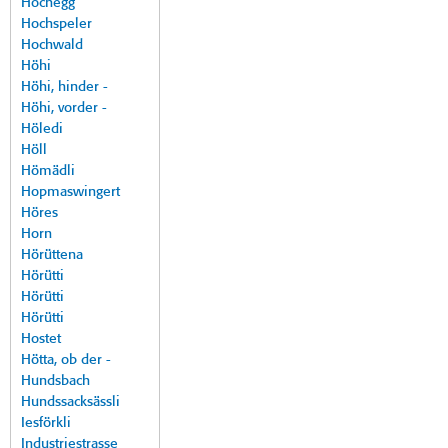
Hochegg
Hochspeler
Hochwald
Höhi
Höhi, hinder -
Höhi, vorder -
Höledi
Höll
Hömädli
Hopmaswingert
Höres
Horn
Hörüttena
Hörütti
Hörütti
Hörütti
Hostet
Hötta, ob der -
Hundsbach
Hundssacksässli
Iesförkli
Industriestrasse