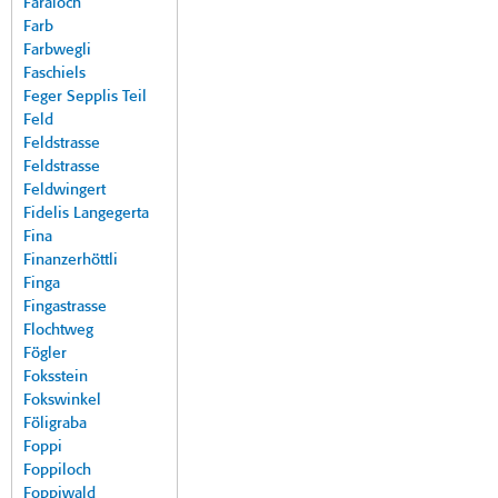
Faraloch
Farb
Farbwegli
Faschiels
Feger Sepplis Teil
Feld
Feldstrasse
Feldstrasse
Feldwingert
Fidelis Langegerta
Fina
Finanzerhöttli
Finga
Fingastrasse
Flochtweg
Fögler
Foksstein
Fokswinkel
Föligraba
Foppi
Foppiloch
Foppiwald