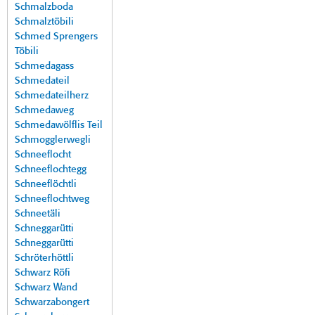
Schmalzboda
Schmalztöbili
Schmed Sprengers
Töbili
Schmedagass
Schmedateil
Schmedateilherz
Schmedaweg
Schmedawölflis Teil
Schmogglerwegli
Schneeflocht
Schneeflochtegg
Schneeflöchtli
Schneeflochtweg
Schneetäli
Schneggarütti
Schneggarütti
Schröterhöttli
Schwarz Röfi
Schwarz Wand
Schwarzabongert