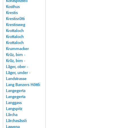
Koraspitzteil
Kosthus
Krestis
Krestisrütti
Krestisweg
Krottaloch
Krottaloch
Krottaloch
Krummacker
Krüz, bim -
Krüz, bim -
Läger, ober -
Läger, under -
Landstrasse
Lang Banzers Höttli
Langegerta
Langegerta
Langgass
Langspitz
Lärcha
Lärchasässli
Lawena