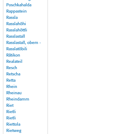
Poschkahalda
Rappastein
Rassla
Rasslahöhi
Rasslahöttli
Rasslastall
Rasslastall, obem -
Rasslatöbili
Rätikon
Realateil
Resch
Retscha
Retta
Rhein
Rheinau
Rheindamm
Riet
Rietli
Rietli
Riettola
Rietweg