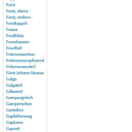
Forst
Forst, obera -
Forst, undera -
Forstkappili
Frassa
Fredböda
Frenzliweier
Friedhof
Früemesserhus
Früemesserspfruend
Früemessersteil
Fürst-Johann-Strasse
Galga
Galgateil
Gälwand
Gampergritsch
Gamperschon
Gantafies
Gapfahlerweg
Gapluem
Gapont