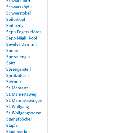
Schwarzhorn
Schwarzköpfli
Schwarztobel
Seilerkopf
Seilerzog
Sepp Fegers Höres
Sepp Nägili Kopf
Seveler Demmli
Sonne
Spezadengla
Spitz
Sprengersteil
Sprötzahüsli
Sternen
St. Mamerta
St. Mamertaweg
St. Mamertawingert
St. Wolfgang
St. Wolfgangstrasse
Stampfböchel
Stapfa
Stapfenacker