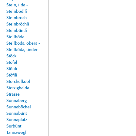
Stein, i da -
Steinbödili
Steinbroch
Steinbröchli
Steinbüntli
Stellböda
Stellboda, obera -
Stellböda, under -
Stöck
Stofel
Stöfili
Stöfili
Storchelkopf
Stotzighalda
Strasse
Sunnaberg
Sunnaböchel
Sunnabünt
Sunnaplatz
Surbünt
Tannawegli