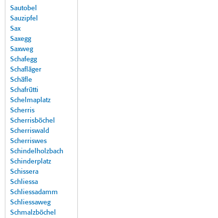
Sautobel
Sauzipfel
Sax
Saxegg
Saxweg
Schafegg
Schafläger
Schäfle
Schafrütti
Schelmaplatz
Scherris
Scherrisböchel
Scherriswald
Scherriswes
Schindelholzbach
Schinderplatz
Schissera
Schliessa
Schliessadamm
Schliessaweg
Schmalzböchel