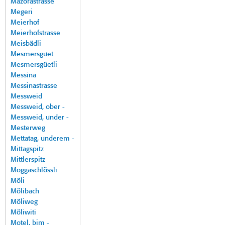
Mazorastrasse
Megeri
Meierhof
Meierhofstrasse
Meisbädli
Mesmersguet
Mesmersgüetli
Messina
Messinastrasse
Messweid
Messweid, ober -
Messweid, under -
Mesterweg
Mettatag, underem -
Mittagspitz
Mittlerspitz
Moggaschlössli
Möli
Mölibach
Möliweg
Möliwiti
Motel, bim -