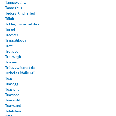
Tannawegliteil
Tannerhus
Tedora Kindlis Teil
Töbili
Töbler, zwöschet da -
Torkel
Trachter
Trappatiboda
Trett
Trettobel
Trettwegli
Triesen
Trüia, zwöschet da -
Tschola Fidelis Teil
Tuas
Tuasegg
Tuasteile
Tuastobel
Tuaswald
Tuaswand
Tüfelstein