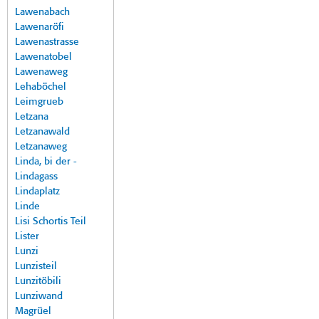
Lawenabach
Lawenaröfi
Lawenastrasse
Lawenatobel
Lawenaweg
Lehaböchel
Leimgrueb
Letzana
Letzanawald
Letzanaweg
Linda, bi der -
Lindagass
Lindaplatz
Linde
Lisi Schortis Teil
Lister
Lunzi
Lunzisteil
Lunzitöbili
Lunziwand
Magrüel