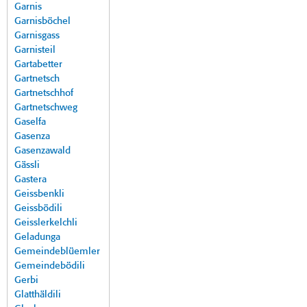
Garnis
Garnisböchel
Garnisgass
Garnisteil
Gartabetter
Gartnetsch
Gartnetschhof
Gartnetschweg
Gaselfa
Gasenza
Gasenzawald
Gässli
Gastera
Geissbenkli
Geissbödili
Geisslerkelchli
Geladunga
Gemeindeblüemler
Gemeindebödili
Gerbi
Glatthäldili