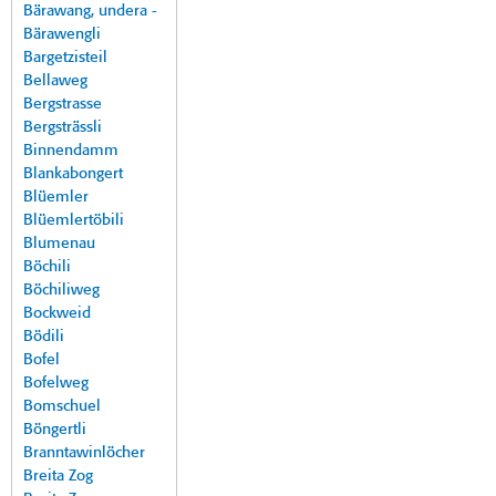
Bärawang, undera -
Bärawengli
Bargetzisteil
Bellaweg
Bergstrasse
Bergsträssli
Binnendamm
Blankabongert
Blüemler
Blüemlertöbili
Blumenau
Böchili
Böchiliweg
Bockweid
Bödili
Bofel
Bofelweg
Bomschuel
Böngertli
Branntawinlöcher
Breita Zog