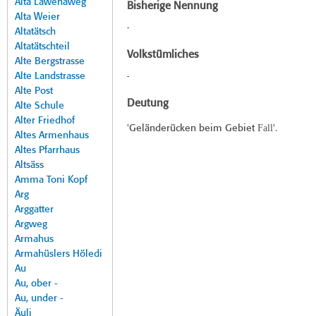
Alta Lawenaweg
Bisherige Nennung
Alta Weier
-
Altatätsch
Altatätschteil
Volkstümliches
Alte Bergstrasse
Alte Landstrasse
-
Alte Post
Deutung
Alte Schule
Alter Friedhof
Fall
'Geländerücken beim Gebiet
'.
Altes Armenhaus
Altes Pfarrhaus
Altsäss
Amma Toni Kopf
Arg
Arggatter
Argweg
Armahus
Armahüslers Höledi
Au
Au, ober -
Au, under -
Äuli