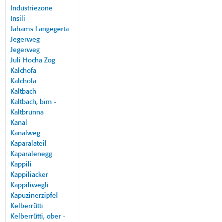
Industriezone
Insili
Jahams Langegerta
Jegerweg
Jegerweg
Juli Hocha Zog
Kalchofa
Kalchofa
Kaltbach
Kaltbach, bim -
Kaltbrunna
Kanal
Kanalweg
Kaparalateil
Kaparalenegg
Kappili
Kappiliacker
Kappiliwegli
Kapuzinerzipfel
Kelberrütti
Kelberrütti, ober -