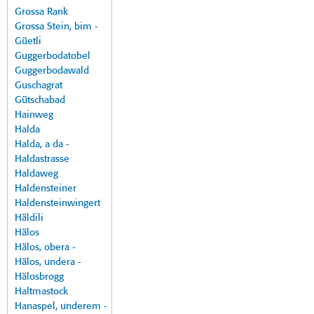
Grossa Rank
Grossa Stein, bim -
Güetli
Guggerbodatobel
Guggerbodawald
Guschagrat
Gütschabad
Hainweg
Halda
Halda, a da -
Haldastrasse
Haldaweg
Haldensteiner
Haldensteinwingert
Häldili
Hälos
Hälos, obera -
Hälos, undera -
Hälosbrogg
Haltmastock
Hanaspel, underem -