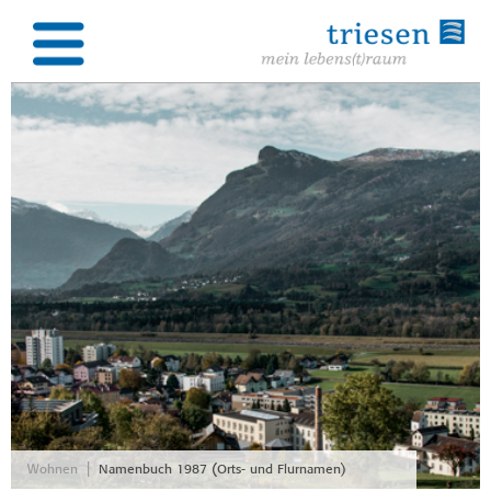
|
Wohnen
Namenbuch 1987 (Orts- und Flurnamen)