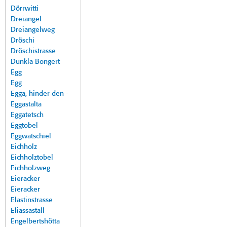
Dörrwitti
Dreiangel
Dreiangelweg
Dröschi
Dröschistrasse
Dunkla Bongert
Egg
Egg
Egga, hinder den -
Eggastalta
Eggatetsch
Eggtobel
Eggwatschiel
Eichholz
Eichholztobel
Eichholzweg
Eieracker
Eieracker
Elastinstrasse
Eliassastall
Engelbertshötta