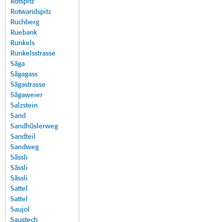
Rotspitz
Rotwandspitz
Ruchberg
Ruebank
Runkels
Runkelsstrasse
Säga
Sägagass
Sägastrasse
Sägaweier
Salzstein
Sand
Sandhüslerweg
Sandteil
Sandweg
Sässli
Sässli
Sässli
Sattel
Sattel
Saujol
Saustech