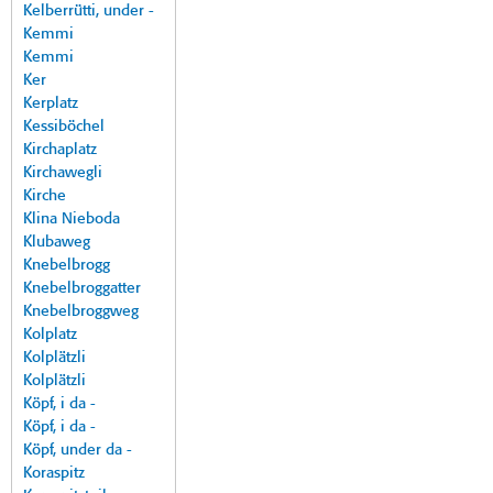
Kelberrütti, under -
Kemmi
Kemmi
Ker
Kerplatz
Kessiböchel
Kirchaplatz
Kirchawegli
Kirche
Klina Nieboda
Klubaweg
Knebelbrogg
Knebelbroggatter
Knebelbroggweg
Kolplatz
Kolplätzli
Kolplätzli
Köpf, i da -
Köpf, i da -
Köpf, under da -
Koraspitz