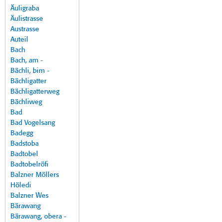
Äuligraba
Äulistrasse
Austrasse
Auteil
Bach
Bach, am -
Bächli, bim -
Bächligatter
Bächligatterweg
Bächliweg
Bad
Bad Vogelsang
Badegg
Badstoba
Badtobel
Badtobelröfi
Balzner Möllers
Höledi
Balzner Wes
Bärawang
Bärawang, obera -