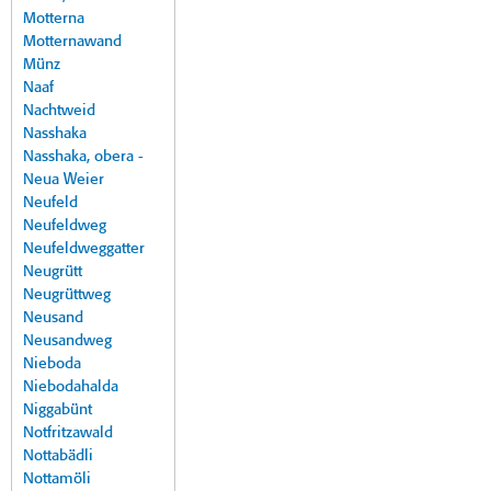
Motterna
Motternawand
Münz
Naaf
Nachtweid
Nasshaka
Nasshaka, obera -
Neua Weier
Neufeld
Neufeldweg
Neufeldweggatter
Neugrütt
Neugrüttweg
Neusand
Neusandweg
Nieboda
Niebodahalda
Niggabünt
Notfritzawald
Nottabädli
Nottamöli