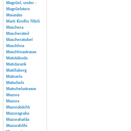
Magrüel, under -
Magrüelstein
Maiasäss
Marti Kindlis Töbili
Maschera
Mascherateil
Mascheratobel
Maschlina
Maschlinastrasse
Matidaboda
Matidarank
Matillaberg
Matruela
Matschels
Matschelsstrasse
Mazora
Mazora
Mazorabächli
Mazoragraba
Mazorahalda
Mazorahöhi