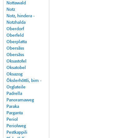
Nottawald
Notz
Notz, hindera -
Notzhalda
Oberdorf
Oberfeld
Oberplatta
Obersäss
Obersäss
Oksastofel
Oksatobel
Oksazog
Ökslerhöttli, bim -
Orglateile
Padrella
Panoramaweg
Paraka
Parganta
Periol
Periolweg
Pestkappili