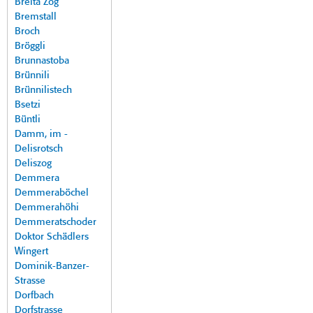
Breita Zog
Bremstall
Broch
Bröggli
Brunnastoba
Brünnili
Brünnilistech
Bsetzi
Büntli
Damm, im -
Delisrotsch
Deliszog
Demmera
Demmeraböchel
Demmerahöhi
Demmeratschoder
Doktor Schädlers
Wingert
Dominik-Banzer-
Strasse
Dorfbach
Dorfstrasse