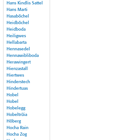
Hans Kindlis Sattel
Hans Marti
Hasaböchel
Heidböchel
Heidboda
Heiligwes
Hellabarta
Hennasedel
Hennawibliboda
Herawingert
Hienzastall
Hiertwes
Hinderstech
Hindertuas
Hobel
Hobel
Hobelegg
Hobeltrüia
Höberg
Hocha Rain
Hocha Zog