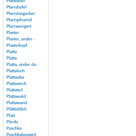
Pfalwäldli
Pfarrsbofel
Pfarrslangacker
Pfarrspfruend
Pfarrswingert
Plastei
Plastei, under -
Plasteikopf
Platta
Platta
Platta, under da -
Plattaloch
Plattasäss
Plattastech
Plattateil
Plattawald
Plattawand
Plättlitöbili
Platz
Plenki
Poschka
Poschkabongert