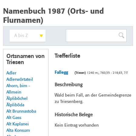
Namenbuch 1987 (Orts- und
Flurnamen)
Trefferliste
Ortsnamen von
Triesen
Fallegg
Adler
(Triesen)
1240 m;, 760,55 - 218,65, 7-T
Adlerwörtateil
Beschreibung
Ahorn, bim -
Allmein
Wald beim Fall, an der Gemeindegrenze
Älpliböchel
zu Triesenberg.
Älpliböda
Alt Brunnastoba
Historische Belege
Alt Gass
Alt Kaplanei
Kein Eintrag vorhanden
Alta Konsum