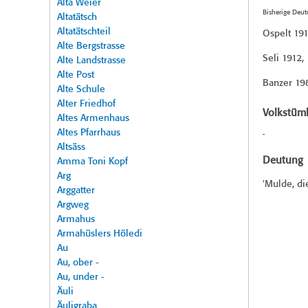
Alta Weier
Bisherige Deu
Altatätsch
Altatätschteil
Ospelt 19
Alte Bergstrasse
Seli 1912
,
Alte Landstrasse
Alte Post
Banzer 19
Alte Schule
Alter Friedhof
Volkstüml
Altes Armenhaus
Altes Pfarrhaus
-
Altsäss
Deutung
Amma Toni Kopf
Arg
'Mulde, di
Arggatter
Argweg
Armahus
Armahüslers Höledi
Au
Au, ober -
Au, under -
Äuli
Äuligraba