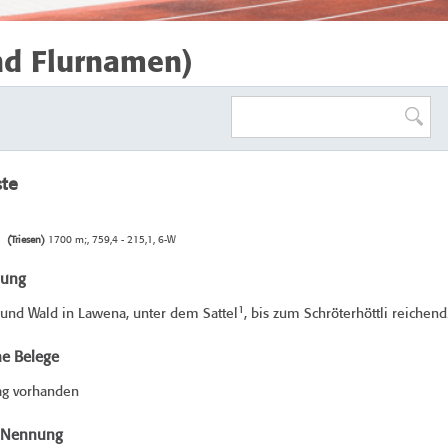
nd Flurnamen)
ste
(Triesen)
1700 m;, 759,4 - 215,1, 6-W
bung
1
und Wald in Lawena, unter dem Sattel
, bis zum Schröterhöttli reichend
he Belege
ag vorhanden
e Nennung