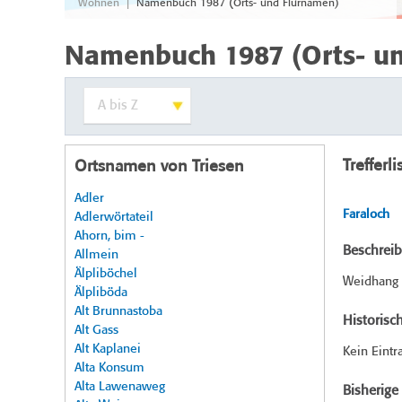
|
Wohnen
Namenbuch 1987 (Orts- und Flurnamen)
Namenbuch 1987 (Orts- u
Trefferli
Ortsnamen von Triesen
Adler
Faraloch
Adlerwörtateil
Ahorn, bim -
Beschrei
Allmein
Älpliböchel
Weidhang 
Älpliböda
Alt Brunnastoba
Historisc
Alt Gass
Alt Kaplanei
Kein Eintr
Alta Konsum
Alta Lawenaweg
Bisherig