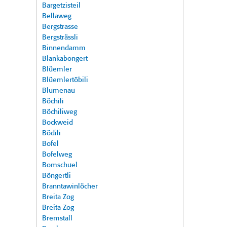
Bargetzisteil
Bellaweg
Bergstrasse
Bergsträssli
Binnendamm
Blankabongert
Blüemler
Blüemlertöbili
Blumenau
Böchili
Böchiliweg
Bockweid
Bödili
Bofel
Bofelweg
Bomschuel
Böngertli
Branntawinlöcher
Breita Zog
Breita Zog
Bremstall