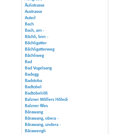
Äulistrasse
Austrasse
Auteil
Bach
Bach, am -
Bächli, bim -
Bächligatter
Bächligatterweg
Bächliweg
Bad
Bad Vogelsang
Badegg
Badstoba
Badtobel
Badtobelröfi
Balzner Möllers Höledi
Balzner Wes
Bärawang
Bärawang, obera -
Bärawang, undera -
Bärawengli