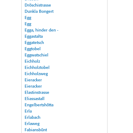
Dröschistrasse
Dunkla Bongert
Egg
Egg
Egga, hinder den -
Eggastalta
Eggatetsch
Eggtobel
Eggwatschiel
Eichholz
Eichholztobel
Eichholzweg
Eieracker
Eieracker
Elastinstrasse
Eliassastall
Engelbertshötta
Erla
Erlabach
Erlaweg
Fabiansbünt