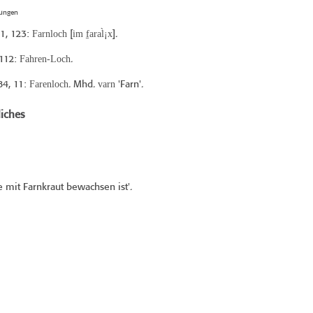
tungen
Farnloch
im f̠aral̀¡x
11
, 123:
[
].
Fahren-Loch
 112:
.
Farenloch
varn
84
, 11:
. Mhd.
'Farn'.
iches
e mit Farnkraut bewachsen ist'.