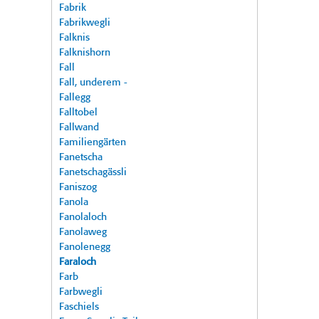
Fabrik
Fabrikwegli
Falknis
Falknishorn
Fall
Fall, underem -
Fallegg
Falltobel
Fallwand
Familiengärten
Fanetscha
Fanetschagässli
Faniszog
Fanola
Fanolaloch
Fanolaweg
Fanolenegg
Faraloch
Farb
Farbwegli
Faschiels