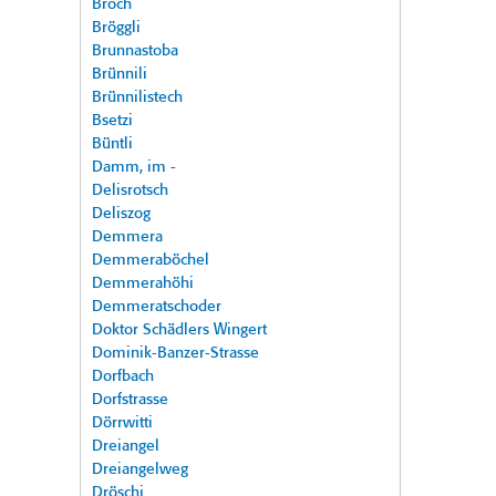
Broch
Bröggli
Brunnastoba
Brünnili
Brünnilistech
Bsetzi
Büntli
Damm, im -
Delisrotsch
Deliszog
Demmera
Demmeraböchel
Demmerahöhi
Demmeratschoder
Doktor Schädlers Wingert
Dominik-Banzer-Strasse
Dorfbach
Dorfstrasse
Dörrwitti
Dreiangel
Dreiangelweg
Dröschi