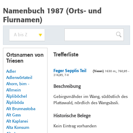
Namenbuch 1987 (Orts- und
Flurnamen)
Trefferliste
Ortsnamen von
Triesen
Feger Sepplis Teil
Adler
(Triesen)
1630 m;, 760,95 -
216,85, 7-V
Adlerwörtateil
Ahorn, bim -
Beschreibung
Allmein
Älpliböchel
Gebirgsmähder im Wang, südöstlich des
Älpliböda
Plattawald, nördlich des Wangsässli.
Alt Brunnastoba
Alt Gass
Historische Belege
Alt Kaplanei
Kein Eintrag vorhanden
Alta Konsum