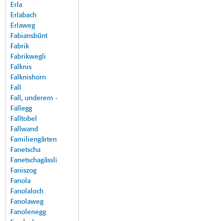
Erla
Erlabach
Erlaweg
Fabiansbünt
Fabrik
Fabrikwegli
Falknis
Falknishorn
Fall
Fall, underem -
Fallegg
Falltobel
Fallwand
Familiengärten
Fanetscha
Fanetschagässli
Faniszog
Fanola
Fanolaloch
Fanolaweg
Fanolenegg