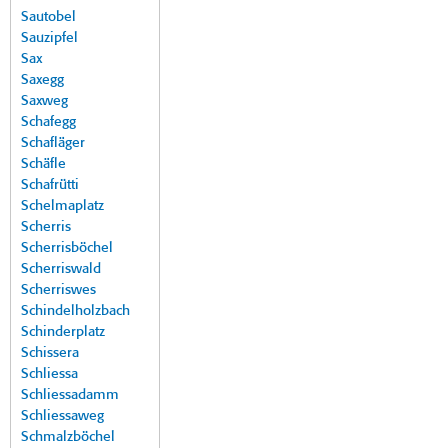
Sautobel
Sauzipfel
Sax
Saxegg
Saxweg
Schafegg
Schafläger
Schäfle
Schafrütti
Schelmaplatz
Scherris
Scherrisböchel
Scherriswald
Scherriswes
Schindelholzbach
Schinderplatz
Schissera
Schliessa
Schliessadamm
Schliessaweg
Schmalzböchel