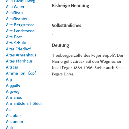
Alta Lawenaweg
Bisherige Nennung
Alta Weier
Altatätsch
-
Altatätschteil
Alte Bergstrasse
Volkstümliches
Alte Landstrasse
-
Alte Post
Alte Schule
Deutung
Alter Friedhof
Altes Armenhaus
'Heubergparzelle des Feger Seppli'. Der
Altes Pfarrhaus
Name geht zurück auf den Wegmacher
Altsäss
Sepp
Josef Feger 1884-1956. Siehe auch
Amma Toni Kopf
Fegers Höres.
Arg
Arggatter
Argweg
Armahus
Armahüslers Höledi
Au
Au, ober -
Au, under -
Äuli