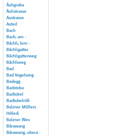
Äuligraba
Äulistrasse
Austrasse
Auteil
Bach
Bach, am -
Bächli, bim -
Bächligatter
Bächligatterweg
Bächliweg
Bad
Bad Vogelsang
Badegg
Badstoba
Badtobel
Badtobelröfi
Balzner Möllers
Höledi
Balzner Wes
Bärawang
Bärawang, obera -