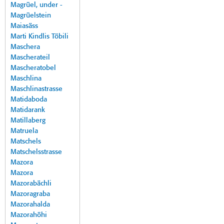
Magrüel, under -
Magrüelstein
Maiasäss
Marti Kindlis Töbili
Maschera
Mascherateil
Mascheratobel
Maschlina
Maschlinastrasse
Matidaboda
Matidarank
Matillaberg
Matruela
Matschels
Matschelsstrasse
Mazora
Mazora
Mazorabächli
Mazoragraba
Mazorahalda
Mazorahöhi