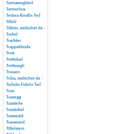
Tannawegliteil
Tannerhus
Tedora Kindlis Teil
Töbili
Töbler, zwöschet da -
Torkel
Trachter
Trappatiboda
Trett
Trettobel
Trettwegli
Triesen
Trüia, zwöschet da -
Tschola Fidelis Teil
Tuas
Tuasegg
Tuasteile
Tuastobel
Tuaswald
Tuaswand
Tüfelstein