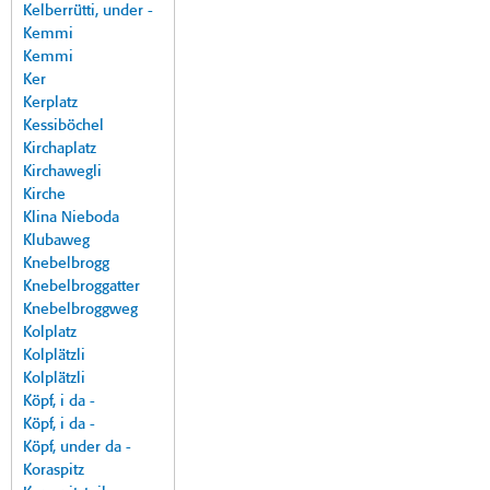
Kelberrütti, under -
Kemmi
Kemmi
Ker
Kerplatz
Kessiböchel
Kirchaplatz
Kirchawegli
Kirche
Klina Nieboda
Klubaweg
Knebelbrogg
Knebelbroggatter
Knebelbroggweg
Kolplatz
Kolplätzli
Kolplätzli
Köpf, i da -
Köpf, i da -
Köpf, under da -
Koraspitz