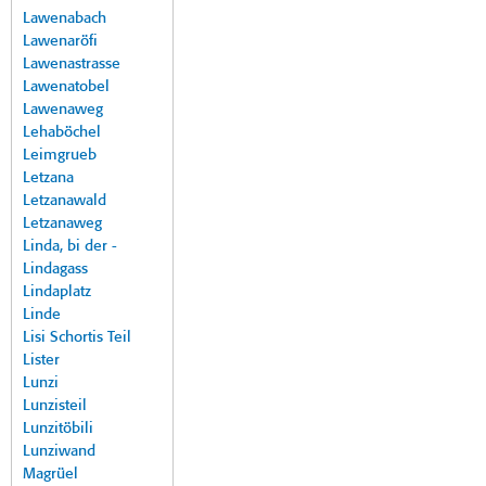
Lawenabach
Lawenaröfi
Lawenastrasse
Lawenatobel
Lawenaweg
Lehaböchel
Leimgrueb
Letzana
Letzanawald
Letzanaweg
Linda, bi der -
Lindagass
Lindaplatz
Linde
Lisi Schortis Teil
Lister
Lunzi
Lunzisteil
Lunzitöbili
Lunziwand
Magrüel