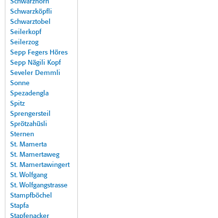
Schwarzhorn
Schwarzköpfli
Schwarztobel
Seilerkopf
Seilerzog
Sepp Fegers Höres
Sepp Nägili Kopf
Seveler Demmli
Sonne
Spezadengla
Spitz
Sprengersteil
Sprötzahüsli
Sternen
St. Mamerta
St. Mamertaweg
St. Mamertawingert
St. Wolfgang
St. Wolfgangstrasse
Stampfböchel
Stapfa
Stapfenacker