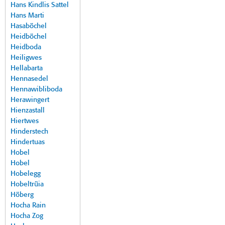
Hans Kindlis Sattel
Hans Marti
Hasaböchel
Heidböchel
Heidboda
Heiligwes
Hellabarta
Hennasedel
Hennawibliboda
Herawingert
Hienzastall
Hiertwes
Hinderstech
Hindertuas
Hobel
Hobel
Hobelegg
Hobeltrüia
Höberg
Hocha Rain
Hocha Zog