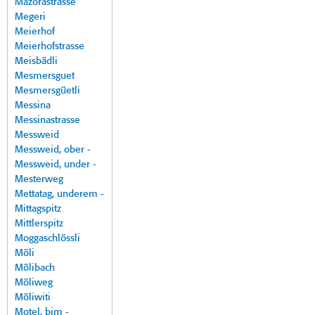
Mazorastrasse
Megeri
Meierhof
Meierhofstrasse
Meisbädli
Mesmersguet
Mesmersgüetli
Messina
Messinastrasse
Messweid
Messweid, ober -
Messweid, under -
Mesterweg
Mettatag, underem -
Mittagspitz
Mittlerspitz
Moggaschlössli
Möli
Mölibach
Möliweg
Möliwiti
Motel, bim -