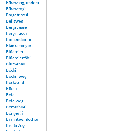
Bärawang, undera -
Bärawengli
Bargetzisteil
Bellaweg
Bergstrasse
Bergsträssli
Binnendamm
Blankabongert
Blüemler
Blüemlertöbili
Blumenau
Böchili
Böchiliweg
Bockweid
Bödili
Bofel
Bofelweg
Bomschuel
Böngertli
Branntawinlöcher
Breita Zog