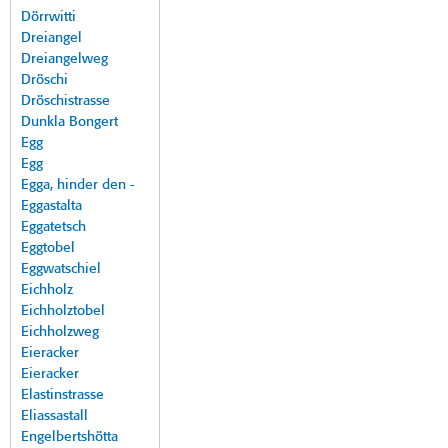
Dörrwitti
Dreiangel
Dreiangelweg
Dröschi
Dröschistrasse
Dunkla Bongert
Egg
Egg
Egga, hinder den -
Eggastalta
Eggatetsch
Eggtobel
Eggwatschiel
Eichholz
Eichholztobel
Eichholzweg
Eieracker
Eieracker
Elastinstrasse
Eliassastall
Engelbertshötta