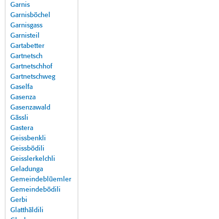
Garnis
Garnisböchel
Garnisgass
Garnisteil
Gartabetter
Gartnetsch
Gartnetschhof
Gartnetschweg
Gaselfa
Gasenza
Gasenzawald
Gässli
Gastera
Geissbenkli
Geissbödili
Geisslerkelchli
Geladunga
Gemeindeblüemler
Gemeindebödili
Gerbi
Glatthäldili