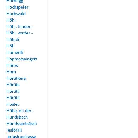
Hochegg
Hochspeler
Hochwald
Höhi
Höhi, hinder -
Höhi, vorder -
Höledi
Höll
Hömädli
Hopmaswingert
Höres
Horn
Hörüttena
Hörütti
Hörütti
Hörütti
Hostet
Hötta, ob der -
Hundsbach
Hundssacksässli
Iesförkli
Industriestrasse