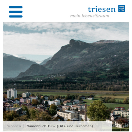
|
Wohnen
Namenbuch 1987 (Orts- und Flurnamen)