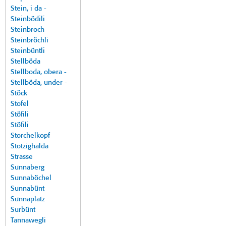
Stein, i da -
Steinbödili
Steinbroch
Steinbröchli
Steinbüntli
Stellböda
Stellboda, obera -
Stellböda, under -
Stöck
Stofel
Stöfili
Stöfili
Storchelkopf
Stotzighalda
Strasse
Sunnaberg
Sunnaböchel
Sunnabünt
Sunnaplatz
Surbünt
Tannawegli