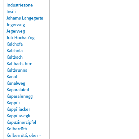
Industriezone
Insili
Jahams Langegerta
Jegerweg
Jegerweg
Juli Hocha Zog
Kalchofa
Kalchofa
Kaltbach
Kaltbach, bim -
Kaltbrunna
Kanal
Kanalweg
Kaparalateil
Kaparalenegg
Kappili
Kappiliacker
Kappiliwegli
Kapuzinerzipfel
Kelberrütti
Kelberrütti, ober -