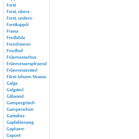
Forst
Forst, obera -
Forst, undera -
Forstkappili
Frassa
Fredböda
Frenzliweier
Friedhof
Früemesserhus
Früemesserspfruend
Früemessersteil
Fürst-Johann-Strasse
Galga
Galgateil
Gälwand
Gampergritsch
Gamperschon
Gantafies
Gapfahlerweg
Gapluem
Gapont