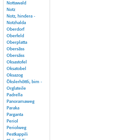
Nottawald
Notz
Notz, hindera -
Notzhalda
Oberdorf
Oberfeld
Oberplatta
Obersäss
Obersäss
Oksastofel
Oksatobel
Oksazog
Ökslerhöttli, bim -
Orglateile
Padrella
Panoramaweg
Paraka
Parganta
Periol
Periolweg
Pestkappili