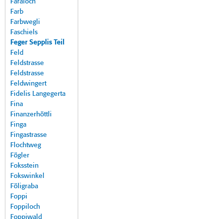
Faraloch
Farb
Farbwegli
Faschiels
Feger Sepplis Teil
Feld
Feldstrasse
Feldstrasse
Feldwingert
Fidelis Langegerta
Fina
Finanzerhöttli
Finga
Fingastrasse
Flochtweg
Fögler
Foksstein
Fokswinkel
Föligraba
Foppi
Foppiloch
Foppiwald