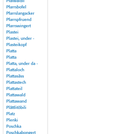
Pfalwäldli
Pfarrsbofel
Pfarrslangacker
Pfarrspfruend
Pfarrswingert
Plastei
Plastei, under -
Plasteikopf
Platta
Platta
Platta, under da -
Plattaloch
Plattasäss
Plattastech
Plattateil
Plattawald
Plattawand
Plättlitöbili
Platz
Plenki
Poschka
Poschkabongert