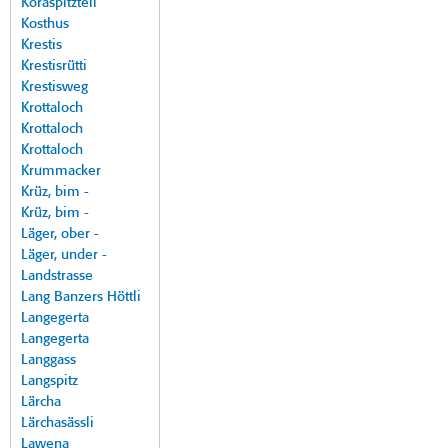
Koraspitzteil
Kosthus
Krestis
Krestisrütti
Krestisweg
Krottaloch
Krottaloch
Krottaloch
Krummacker
Krüz, bim -
Krüz, bim -
Läger, ober -
Läger, under -
Landstrasse
Lang Banzers Höttli
Langegerta
Langegerta
Langgass
Langspitz
Lärcha
Lärchasässli
Lawena