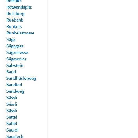
Rotspitz
Rotwandspitz
Ruchberg
Ruebank
Runkels
Runkelsstrasse
Säga
Sägagass
Sägastrasse
Sägaweier
Salzstein
Sand
Sandhüslerweg
Sandteil
Sandweg
Sässli
Sässli
Sässli
Sattel
Sattel
Saujol
Saustech