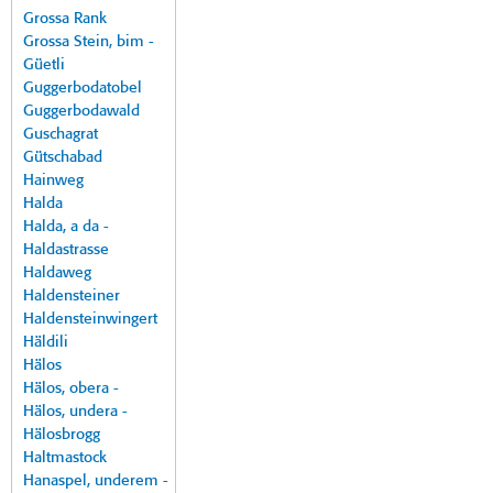
Grossa Rank
Grossa Stein, bim -
Güetli
Guggerbodatobel
Guggerbodawald
Guschagrat
Gütschabad
Hainweg
Halda
Halda, a da -
Haldastrasse
Haldaweg
Haldensteiner
Haldensteinwingert
Häldili
Hälos
Hälos, obera -
Hälos, undera -
Hälosbrogg
Haltmastock
Hanaspel, underem -