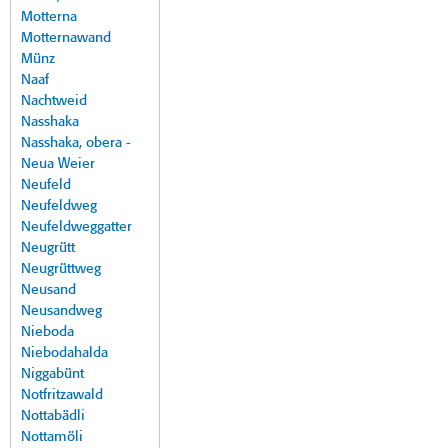
Motterna
Motternawand
Münz
Naaf
Nachtweid
Nasshaka
Nasshaka, obera -
Neua Weier
Neufeld
Neufeldweg
Neufeldweggatter
Neugrütt
Neugrüttweg
Neusand
Neusandweg
Nieboda
Niebodahalda
Niggabünt
Notfritzawald
Nottabädli
Nottamöli