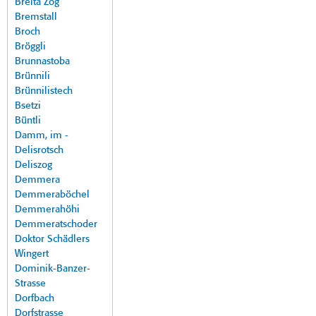
Breita Zog
Bremstall
Broch
Bröggli
Brunnastoba
Brünnili
Brünnilistech
Bsetzi
Büntli
Damm, im -
Delisrotsch
Deliszog
Demmera
Demmeraböchel
Demmerahöhi
Demmeratschoder
Doktor Schädlers
Wingert
Dominik-Banzer-
Strasse
Dorfbach
Dorfstrasse