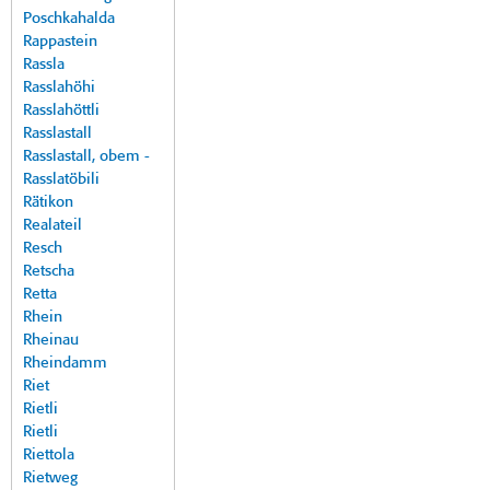
Poschkahalda
Rappastein
Rassla
Rasslahöhi
Rasslahöttli
Rasslastall
Rasslastall, obem -
Rasslatöbili
Rätikon
Realateil
Resch
Retscha
Retta
Rhein
Rheinau
Rheindamm
Riet
Rietli
Rietli
Riettola
Rietweg