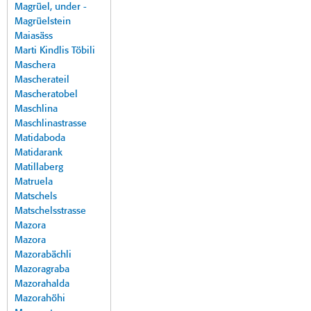
Magrüel, under -
Magrüelstein
Maiasäss
Marti Kindlis Töbili
Maschera
Mascherateil
Mascheratobel
Maschlina
Maschlinastrasse
Matidaboda
Matidarank
Matillaberg
Matruela
Matschels
Matschelsstrasse
Mazora
Mazora
Mazorabächli
Mazoragraba
Mazorahalda
Mazorahöhi