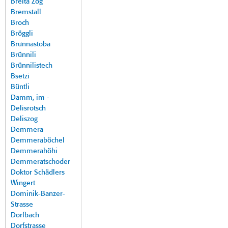
Breita Zog
Bremstall
Broch
Bröggli
Brunnastoba
Brünnili
Brünnilistech
Bsetzi
Büntli
Damm, im -
Delisrotsch
Deliszog
Demmera
Demmeraböchel
Demmerahöhi
Demmeratschoder
Doktor Schädlers
Wingert
Dominik-Banzer-
Strasse
Dorfbach
Dorfstrasse