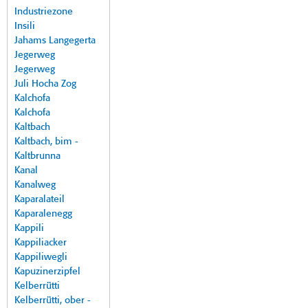
Industriezone
Insili
Jahams Langegerta
Jegerweg
Jegerweg
Juli Hocha Zog
Kalchofa
Kalchofa
Kaltbach
Kaltbach, bim -
Kaltbrunna
Kanal
Kanalweg
Kaparalateil
Kaparalenegg
Kappili
Kappiliacker
Kappiliwegli
Kapuzinerzipfel
Kelberrütti
Kelberrütti, ober -