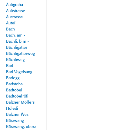
Äuligraba
Äulistrasse
Austrasse
Auteil
Bach
Bach, am -
Bächli, bim -
Bächligatter
Bächligatterweg
Bächliweg
Bad
Bad Vogelsang
Badegg
Badstoba
Badtobel
Badtobelröfi
Balzner Möllers
Höledi
Balzner Wes
Bärawang
Bärawang, obera -