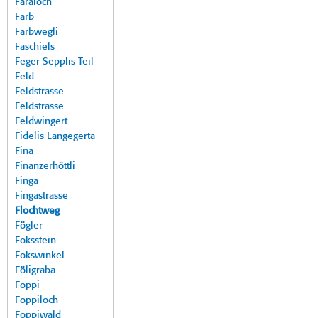
Faraloch
Farb
Farbwegli
Faschiels
Feger Sepplis Teil
Feld
Feldstrasse
Feldstrasse
Feldwingert
Fidelis Langegerta
Fina
Finanzerhöttli
Finga
Fingastrasse
Flochtweg
Fögler
Foksstein
Fokswinkel
Föligraba
Foppi
Foppiloch
Foppiwald