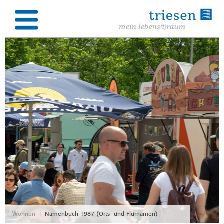
|
Wohnen
Namenbuch 1987 (Orts- und Flurnamen)