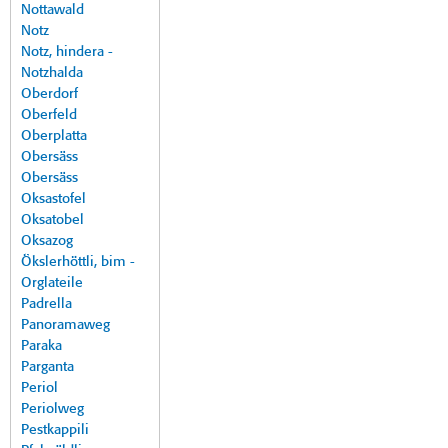
Nottawald
Notz
Notz, hindera -
Notzhalda
Oberdorf
Oberfeld
Oberplatta
Obersäss
Obersäss
Oksastofel
Oksatobel
Oksazog
Ökslerhöttli, bim -
Orglateile
Padrella
Panoramaweg
Paraka
Parganta
Periol
Periolweg
Pestkappili