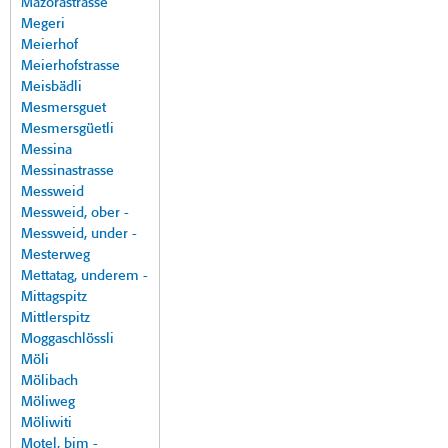
Mazorastrasse
Megeri
Meierhof
Meierhofstrasse
Meisbädli
Mesmersguet
Mesmersgüetli
Messina
Messinastrasse
Messweid
Messweid, ober -
Messweid, under -
Mesterweg
Mettatag, underem -
Mittagspitz
Mittlerspitz
Moggaschlössli
Möli
Mölibach
Möliweg
Möliwiti
Motel, bim -