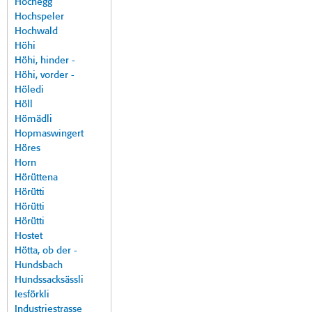
Hochegg
Hochspeler
Hochwald
Höhi
Höhi, hinder -
Höhi, vorder -
Höledi
Höll
Hömädli
Hopmaswingert
Höres
Horn
Hörüttena
Hörütti
Hörütti
Hörütti
Hostet
Hötta, ob der -
Hundsbach
Hundssacksässli
Iesförkli
Industriestrasse