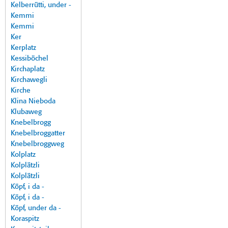
Kelberrütti, under -
Kemmi
Kemmi
Ker
Kerplatz
Kessiböchel
Kirchaplatz
Kirchawegli
Kirche
Klina Nieboda
Klubaweg
Knebelbrogg
Knebelbroggatter
Knebelbroggweg
Kolplatz
Kolplätzli
Kolplätzli
Köpf, i da -
Köpf, i da -
Köpf, under da -
Koraspitz