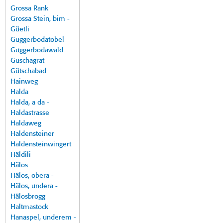
Grossa Rank
Grossa Stein, bim -
Güetli
Guggerbodatobel
Guggerbodawald
Guschagrat
Gütschabad
Hainweg
Halda
Halda, a da -
Haldastrasse
Haldaweg
Haldensteiner
Haldensteinwingert
Häldili
Hälos
Hälos, obera -
Hälos, undera -
Hälosbrogg
Haltmastock
Hanaspel, underem -