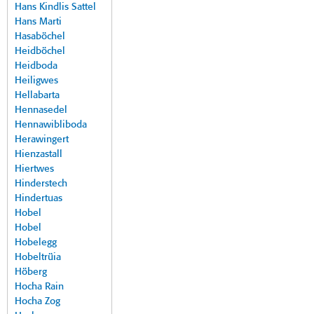
Hans Kindlis Sattel
Hans Marti
Hasaböchel
Heidböchel
Heidboda
Heiligwes
Hellabarta
Hennasedel
Hennawibliboda
Herawingert
Hienzastall
Hiertwes
Hinderstech
Hindertuas
Hobel
Hobel
Hobelegg
Hobeltrüia
Höberg
Hocha Rain
Hocha Zog