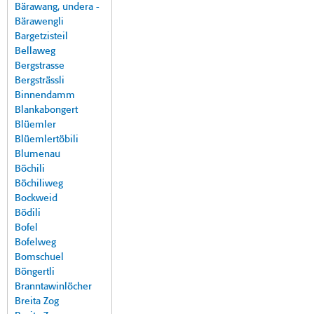
Bärawang, undera -
Bärawengli
Bargetzisteil
Bellaweg
Bergstrasse
Bergsträssli
Binnendamm
Blankabongert
Blüemler
Blüemlertöbili
Blumenau
Böchili
Böchiliweg
Bockweid
Bödili
Bofel
Bofelweg
Bomschuel
Böngertli
Branntawinlöcher
Breita Zog