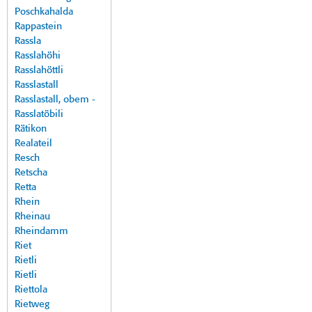
Poschkahalda
Rappastein
Rassla
Rasslahöhi
Rasslahöttli
Rasslastall
Rasslastall, obem -
Rasslatöbili
Rätikon
Realateil
Resch
Retscha
Retta
Rhein
Rheinau
Rheindamm
Riet
Rietli
Rietli
Riettola
Rietweg