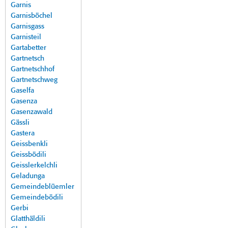
Garnis
Garnisböchel
Garnisgass
Garnisteil
Gartabetter
Gartnetsch
Gartnetschhof
Gartnetschweg
Gaselfa
Gasenza
Gasenzawald
Gässli
Gastera
Geissbenkli
Geissbödili
Geisslerkelchli
Geladunga
Gemeindeblüemler
Gemeindebödili
Gerbi
Glatthäldili