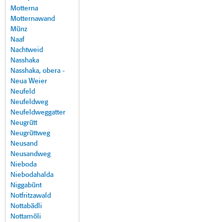
Motterna
Motternawand
Münz
Naaf
Nachtweid
Nasshaka
Nasshaka, obera -
Neua Weier
Neufeld
Neufeldweg
Neufeldweggatter
Neugrütt
Neugrüttweg
Neusand
Neusandweg
Nieboda
Niebodahalda
Niggabünt
Notfritzawald
Nottabädli
Nottamöli