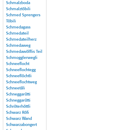
Schmalzboda
Schmalztöbili
Schmed Sprengers
Töbili
Schmedagass
Schmedateil
Schmedateilherz
Schmedaweg
Schmedawölflis Teil
Schmogglerwegli
Schneeflocht
Schneeflochtegg
Schneeflöchtli
Schneeflochtweg
Schneetäli
Schneggarütti
Schneggarütti
Schröterhöttli
Schwarz Röfi
Schwarz Wand
Schwarzabongert