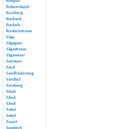
Rotspitz
Rotwandspitz
Ruchberg
Ruebank
Runkels
Runkelsstrasse
Säga
Sägagass
Sägastrasse
Sägaweier
Salzstein
Sand
Sandhüslerweg
Sandteil
Sandweg
Sässli
Sässli
Sässli
Sattel
Sattel
Saujol
Saustech