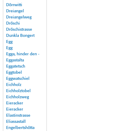
Dörrwitti
Dreiangel
Dreiangelweg
Dröschi
Dröschistrasse
Dunkla Bongert
Egg
Egg
Egga, hinder den -
Eggastalta
Eggatetsch
Eggtobel
Eggwatschiel
Eichholz
Eichholztobel
Eichholzweg
Eieracker
Eieracker
Elastinstrasse
Eliassastall
Engelbertshötta