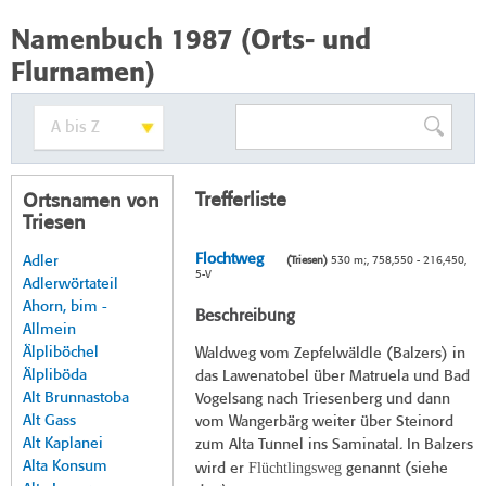
Namenbuch 1987 (Orts- und
Flurnamen)
Trefferliste
Ortsnamen von
Triesen
Flochtweg
Adler
(Triesen)
530 m;, 758,550 - 216,450,
5-V
Adlerwörtateil
Ahorn, bim -
Beschreibung
Allmein
Älpliböchel
Waldweg vom Zepfelwäldle (Balzers) in
Älpliböda
das Lawenatobel über Matruela und Bad
Alt Brunnastoba
Vogelsang nach Triesenberg und dann
Alt Gass
vom Wangerbärg weiter über Steinord
Alt Kaplanei
zum Alta Tunnel ins Saminatal. In Balzers
Alta Konsum
Flüchtlingsweg
wird er
genannt (siehe