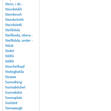
Stein, i da -
Steinbödili
Steinbroch
Steinbröchli
Steinbüntli
Stellböda
Stellboda, obera -
Stellböda, under -
Stöck
Stofel
Stöfili
Stöfili
Storchelkopf
Stotzighalda
Strasse
Sunnaberg
Sunnaböchel
Sunnabünt
Sunnaplatz
Surbünt
Tannawegli