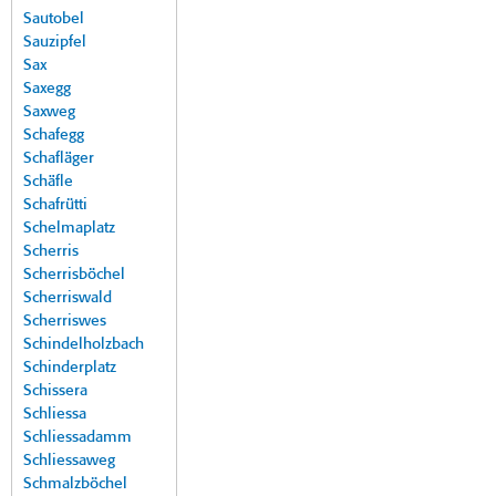
Sautobel
Sauzipfel
Sax
Saxegg
Saxweg
Schafegg
Schafläger
Schäfle
Schafrütti
Schelmaplatz
Scherris
Scherrisböchel
Scherriswald
Scherriswes
Schindelholzbach
Schinderplatz
Schissera
Schliessa
Schliessadamm
Schliessaweg
Schmalzböchel