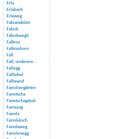
Erla
Erlabach
Erlaweg
Fabiansbünt
Fabrik
Fabrikwegli
Falknis
Falknishorn
Fall
Fall, underem -
Fallegg
Falltobel
Fallwand
Familiengärten
Fanetscha
Fanetschagässli
Faniszog
Fanola
Fanolaloch
Fanolaweg
Fanolenegg