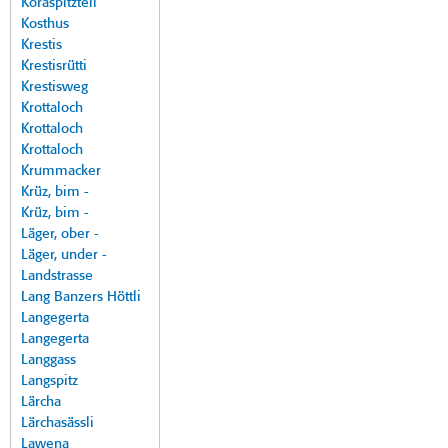
Koraspitzteil
Kosthus
Krestis
Krestisrütti
Krestisweg
Krottaloch
Krottaloch
Krottaloch
Krummacker
Krüz, bim -
Krüz, bim -
Läger, ober -
Läger, under -
Landstrasse
Lang Banzers Höttli
Langegerta
Langegerta
Langgass
Langspitz
Lärcha
Lärchasässli
Lawena