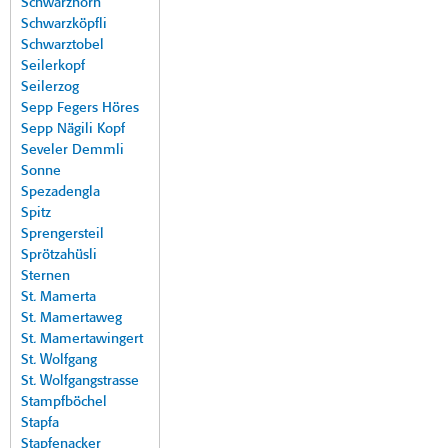
Schwarzhorn
Schwarzköpfli
Schwarztobel
Seilerkopf
Seilerzog
Sepp Fegers Höres
Sepp Nägili Kopf
Seveler Demmli
Sonne
Spezadengla
Spitz
Sprengersteil
Sprötzahüsli
Sternen
St. Mamerta
St. Mamertaweg
St. Mamertawingert
St. Wolfgang
St. Wolfgangstrasse
Stampfböchel
Stapfa
Stapfenacker