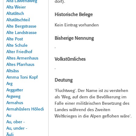
Alta Lawenaweg
dort).
Alta Weier
Altatätsch
Historische Belege
Altatätschteil
Kein Eintrag vorhanden
Alte Bergstrasse
Alte Landstrasse
Bisherige Nennung
Alte Post
Alte Schule
-
Alter Friedhof
Altes Armenhaus
Volkstümliches
Altes Pfarrhaus
-
Altsäss
Amma Toni Kopf
Deutung
Arg
Arggatter
'Fluchtweg'. Der Name ist zu verstehen
Argweg
als 'Weg, auf dem die Bevölkerung im
Armahus
Falle einer militärischen Besetzung des
Armahüslers Höledi
Landes während des Zweiten
Au
Weltkrieges in die Alpen geflohen wäre'.
Au, ober -
Au, under -
Äuli