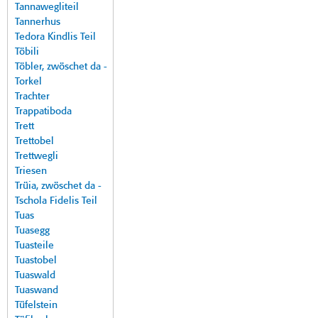
Tannawegliteil
Tannerhus
Tedora Kindlis Teil
Töbili
Töbler, zwöschet da -
Torkel
Trachter
Trappatiboda
Trett
Trettobel
Trettwegli
Triesen
Trüia, zwöschet da -
Tschola Fidelis Teil
Tuas
Tuasegg
Tuasteile
Tuastobel
Tuaswald
Tuaswand
Tüfelstein