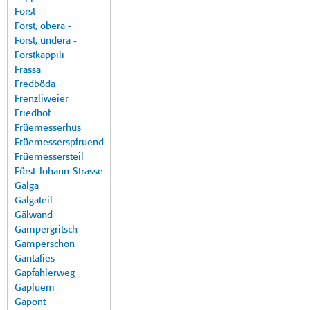
Forst
Forst, obera -
Forst, undera -
Forstkappili
Frassa
Fredböda
Frenzliweier
Friedhof
Früemesserhus
Früemesserspfruend
Früemessersteil
Fürst-Johann-Strasse
Galga
Galgateil
Gälwand
Gampergritsch
Gamperschon
Gantafies
Gapfahlerweg
Gapluem
Gapont