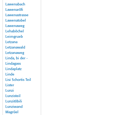
Lawenabach
Lawenaröfi
Lawenastrasse
Lawenatobel
Lawenaweg
Lehaböchel
Leimgrueb
Letzana
Letzanawald
Letzanaweg
Linda, bi der -
Lindagass
Lindaplatz
Linde
Lisi Schortis Teil
Lister
Lunzi
Lunzisteil
Lunzitöbili
Lunziwand
Magrüel