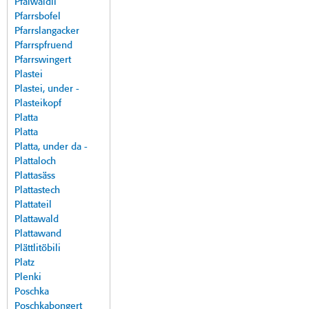
Pfalwäldli
Pfarrsbofel
Pfarrslangacker
Pfarrspfruend
Pfarrswingert
Plastei
Plastei, under -
Plasteikopf
Platta
Platta
Platta, under da -
Plattaloch
Plattasäss
Plattastech
Plattateil
Plattawald
Plattawand
Plättlitöbili
Platz
Plenki
Poschka
Poschkabongert