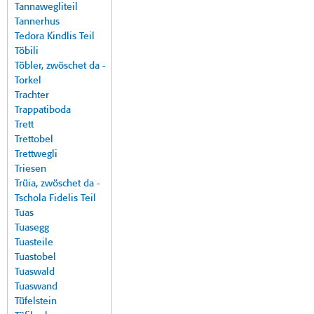
Tannawegliteil
Tannerhus
Tedora Kindlis Teil
Töbili
Töbler, zwöschet da -
Torkel
Trachter
Trappatiboda
Trett
Trettobel
Trettwegli
Triesen
Trüia, zwöschet da -
Tschola Fidelis Teil
Tuas
Tuasegg
Tuasteile
Tuastobel
Tuaswald
Tuaswand
Tüfelstein