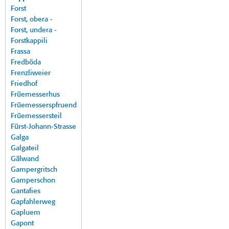
Forst
Forst, obera -
Forst, undera -
Forstkappili
Frassa
Fredböda
Frenzliweier
Friedhof
Früemesserhus
Früemesserspfruend
Früemessersteil
Fürst-Johann-Strasse
Galga
Galgateil
Gälwand
Gampergritsch
Gamperschon
Gantafies
Gapfahlerweg
Gapluem
Gapont