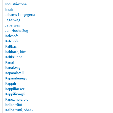
Industriezone
Insili
Jahams Langegerta
Jegerweg
Jegerweg
Juli Hocha Zog
Kalchofa
Kalchofa
Kaltbach
Kaltbach, bim -
Kaltbrunna
Kanal
Kanalweg
Kaparalateil
Kaparalenegg
Kappili
Kappiliacker
Kappiliwegli
Kapuzinerzipfel
Kelberrütti
Kelberrütti, ober -