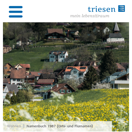
|
Wohnen
Namenbuch 1987 (Orts- und Flurnamen)