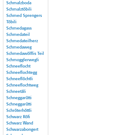
Schmalzboda
Schmalztöbili
Schmed Sprengers
Töbili
Schmedagass
Schmedateil
Schmedateilherz
Schmedaweg
Schmedawölflis Teil
Schmogglerwegli
Schneeflocht
Schneeflochtegg
Schneeflöchtli
Schneeflochtweg
Schneetäli
Schneggarütti
Schneggarütti
Schröterhöttli
Schwarz Röfi
Schwarz Wand
Schwarzabongert