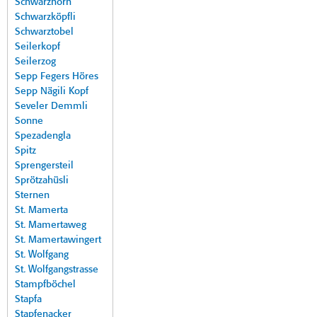
Schwarzhorn
Schwarzköpfli
Schwarztobel
Seilerkopf
Seilerzog
Sepp Fegers Höres
Sepp Nägili Kopf
Seveler Demmli
Sonne
Spezadengla
Spitz
Sprengersteil
Sprötzahüsli
Sternen
St. Mamerta
St. Mamertaweg
St. Mamertawingert
St. Wolfgang
St. Wolfgangstrasse
Stampfböchel
Stapfa
Stapfenacker