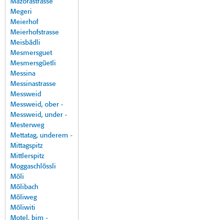
Mazorastrasse
Megeri
Meierhof
Meierhofstrasse
Meisbädli
Mesmersguet
Mesmersgüetli
Messina
Messinastrasse
Messweid
Messweid, ober -
Messweid, under -
Mesterweg
Mettatag, underem -
Mittagspitz
Mittlerspitz
Moggaschlössli
Möli
Mölibach
Möliweg
Möliwiti
Motel, bim -