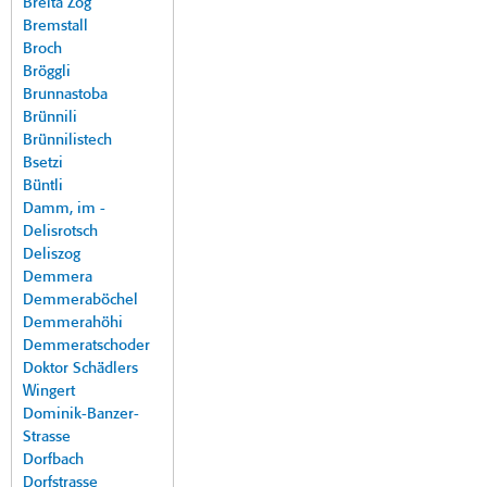
Breita Zog
Bremstall
Broch
Bröggli
Brunnastoba
Brünnili
Brünnilistech
Bsetzi
Büntli
Damm, im -
Delisrotsch
Deliszog
Demmera
Demmeraböchel
Demmerahöhi
Demmeratschoder
Doktor Schädlers
Wingert
Dominik-Banzer-
Strasse
Dorfbach
Dorfstrasse