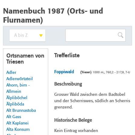
Namenbuch 1987 (Orts- und
Flurnamen)
Trefferliste
Ortsnamen von
Triesen
Foppiwald
Adler
(Triesen)
1000 m;, 760,2 - 217,9, 7-U
Adlerwörtateil
Beschreibung
Ahorn, bim -
Allmein
Grosser Wald zwischen dem Badtobel
Älpliböchel
und der Scherriswes, südlich an Scherris
Älpliböda
grenzend.
Alt Brunnastoba
Alt Gass
Historische Belege
Alt Kaplanei
Alta Konsum
Kein Eintrag vorhanden