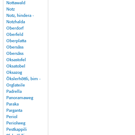
Nottawald
Notz
Notz, hindera -
Notzhalda
Oberdorf
Oberfeld
Oberplatta
Obersäss
Obersäss
Oksastofel
Oksatobel
Oksazog
Ökslerhöttli, bim -
Orglateile
Padrella
Panoramaweg
Paraka
Parganta
Periol
Periolweg
Pestkappili