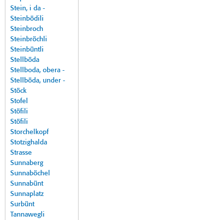
Stein, i da -
Steinbödili
Steinbroch
Steinbröchli
Steinbüntli
Stellböda
Stellboda, obera -
Stellböda, under -
Stöck
Stofel
Stöfili
Stöfili
Storchelkopf
Stotzighalda
Strasse
Sunnaberg
Sunnaböchel
Sunnabünt
Sunnaplatz
Surbünt
Tannawegli