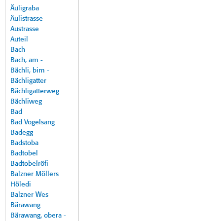
Äuligraba
Äulistrasse
Austrasse
Auteil
Bach
Bach, am -
Bächli, bim -
Bächligatter
Bächligatterweg
Bächliweg
Bad
Bad Vogelsang
Badegg
Badstoba
Badtobel
Badtobelröfi
Balzner Möllers
Höledi
Balzner Wes
Bärawang
Bärawang, obera -