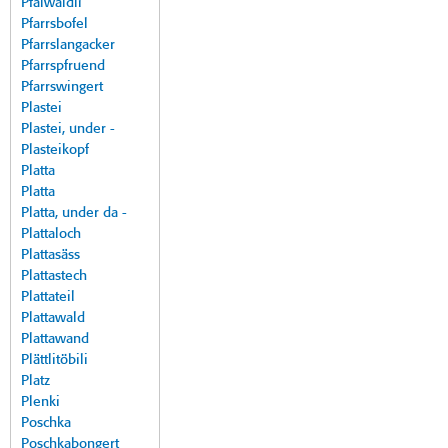
Pfalwäldli
Pfarrsbofel
Pfarrslangacker
Pfarrspfruend
Pfarrswingert
Plastei
Plastei, under -
Plasteikopf
Platta
Platta
Platta, under da -
Plattaloch
Plattasäss
Plattastech
Plattateil
Plattawald
Plattawand
Plättlitöbili
Platz
Plenki
Poschka
Poschkabongert