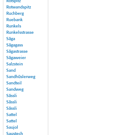
Rotspitz
Rotwandspitz
Ruchberg
Ruebank
Runkels
Runkelsstrasse
Säga
Sägagass
Sägastrasse
Sägaweier
Salzstein
Sand
Sandhüslerweg
Sandteil
Sandweg
Sässli
Sässli
Sässli
Sattel
Sattel
Saujol
Saustech