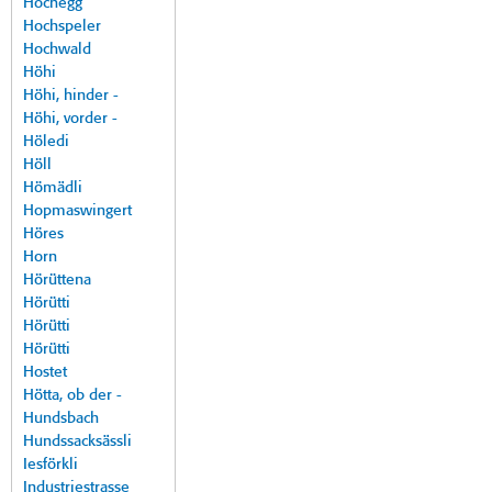
Hochegg
Hochspeler
Hochwald
Höhi
Höhi, hinder -
Höhi, vorder -
Höledi
Höll
Hömädli
Hopmaswingert
Höres
Horn
Hörüttena
Hörütti
Hörütti
Hörütti
Hostet
Hötta, ob der -
Hundsbach
Hundssacksässli
Iesförkli
Industriestrasse