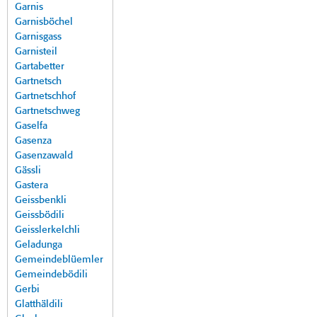
Garnis
Garnisböchel
Garnisgass
Garnisteil
Gartabetter
Gartnetsch
Gartnetschhof
Gartnetschweg
Gaselfa
Gasenza
Gasenzawald
Gässli
Gastera
Geissbenkli
Geissbödili
Geisslerkelchli
Geladunga
Gemeindeblüemler
Gemeindebödili
Gerbi
Glatthäldili