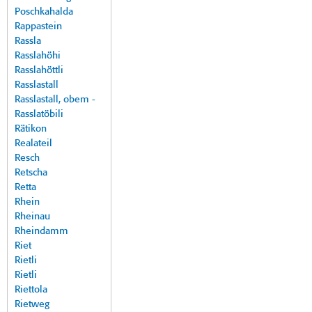
Poschkahalda
Rappastein
Rassla
Rasslahöhi
Rasslahöttli
Rasslastall
Rasslastall, obem -
Rasslatöbili
Rätikon
Realateil
Resch
Retscha
Retta
Rhein
Rheinau
Rheindamm
Riet
Rietli
Rietli
Riettola
Rietweg