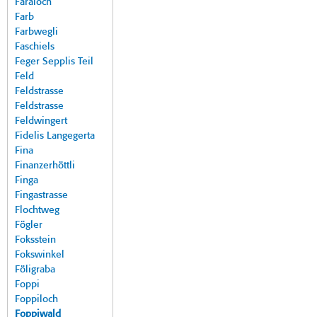
Faraloch
Farb
Farbwegli
Faschiels
Feger Sepplis Teil
Feld
Feldstrasse
Feldstrasse
Feldwingert
Fidelis Langegerta
Fina
Finanzerhöttli
Finga
Fingastrasse
Flochtweg
Fögler
Foksstein
Fokswinkel
Föligraba
Foppi
Foppiloch
Foppiwald