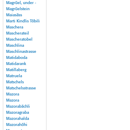
Magrüel, under -
Magrüelstein
Maiasäss
Marti Kindlis Töbili
Maschera
Mascherateil
Mascheratobel
Maschlina
Maschlinastrasse
Matidaboda
Matidarank
Matillaberg
Matruela
Matschels
Matschelsstrasse
Mazora
Mazora
Mazorabächli
Mazoragraba
Mazorahalda
Mazorahöhi