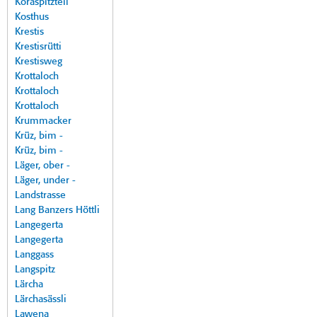
Koraspitzteil
Kosthus
Krestis
Krestisrütti
Krestisweg
Krottaloch
Krottaloch
Krottaloch
Krummacker
Krüz, bim -
Krüz, bim -
Läger, ober -
Läger, under -
Landstrasse
Lang Banzers Höttli
Langegerta
Langegerta
Langgass
Langspitz
Lärcha
Lärchasässli
Lawena