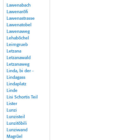
Lawenabach
Lawenaröfi
Lawenastrasse
Lawenatobel
Lawenaweg
Lehaböchel
Leimgrueb
Letzana
Letzanawald
Letzanaweg
Linda, bi der -
Lindagass
Lindaplatz
Linde
Lisi Schortis Teil
Lister
Lunzi
Lunzisteil
Lunzitöbili
Lunziwand
Magrüel