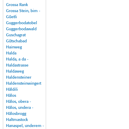
Grossa Rank
Grossa Stein, bim -
Güetli
Guggerbodatobel
Guggerbodawald
Guschagrat
Gütschabad
Hainweg
Halda
Halda, a da -
Haldastrasse
Haldaweg
Haldensteiner
Haldensteinwingert
Häldili
Hälos
Hälos, obera -
Hälos, undera -
Hälosbrogg
Haltmastock
Hanaspel, underem -