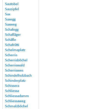
Sautobel
Sauzipfel
Sax
Saxegg
Saxweg
Schafegg
Schafläger
Schäfle
Schafrütti
Schelmaplatz
Scherris
Scherrisböchel
Scherriswald
Scherriswes
Schindelholzbach
Schinderplatz
Schissera
Schliessa
Schliessadamm
Schliessaweg
Schmalzböchel