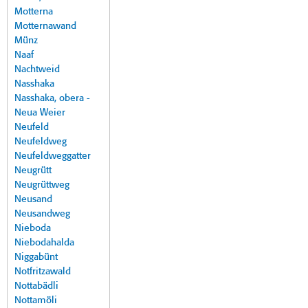
Motterna
Motternawand
Münz
Naaf
Nachtweid
Nasshaka
Nasshaka, obera -
Neua Weier
Neufeld
Neufeldweg
Neufeldweggatter
Neugrütt
Neugrüttweg
Neusand
Neusandweg
Nieboda
Niebodahalda
Niggabünt
Notfritzawald
Nottabädli
Nottamöli