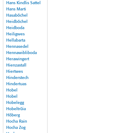
Hans Kindlis Sattel
Hans Marti
Hasaböchel
Heidböchel
Heidboda
Heiligwes
Hellabarta
Hennasedel
Hennawibliboda
Herawingert
Hienzastall
Hiertwes
Hinderstech
Hindertuas
Hobel
Hobel
Hobelegg
Hobeltrüia
Höberg
Hocha Rain
Hocha Zog