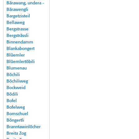
Bärawang, undera -
Bärawengli
Bargetzisteil
Bellaweg
Bergstrasse
Bergsträssli
Binnendamm
Blankabongert
Blüemler
Blüemlertöbili
Blumenau
Böchili
Böchiliweg
Bockweid
Bödili
Bofel
Bofelweg
Bomschuel
Böngertli
Branntawinlöcher
Breita Zog