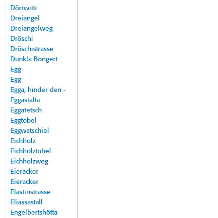
Dörrwitti
Dreiangel
Dreiangelweg
Dröschi
Dröschistrasse
Dunkla Bongert
Egg
Egg
Egga, hinder den -
Eggastalta
Eggatetsch
Eggtobel
Eggwatschiel
Eichholz
Eichholztobel
Eichholzweg
Eieracker
Eieracker
Elastinstrasse
Eliassastall
Engelbertshötta