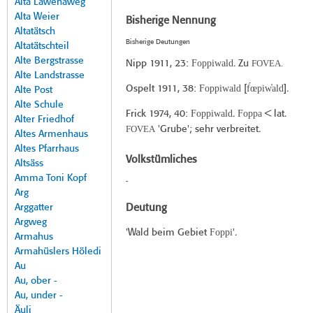
Alta Lawenaweg
Alta Weier
Bisherige Nennung
Altatätsch
Bisherige Deutungen
Altatätschteil
Alte Bergstrasse
Foppiwald
FOVEA.
Nipp 1911
, 23:
. Zu
Alte Landstrasse
Foppiwald
f́œpiw̓ald
Ospelt 1911
, 38:
[
].
Alte Post
Alte Schule
Foppiwald
Foppa
Frick 1974
, 40:
.
< lat.
Alter Friedhof
FOVEA
'Grube'; sehr verbreitet.
Altes Armenhaus
Altes Pfarrhaus
Volkstümliches
Altsäss
Amma Toni Kopf
-
Arg
Arggatter
Deutung
Argweg
Foppi
'Wald beim Gebiet
'.
Armahus
Armahüslers Höledi
Au
Au, ober -
Au, under -
Äuli