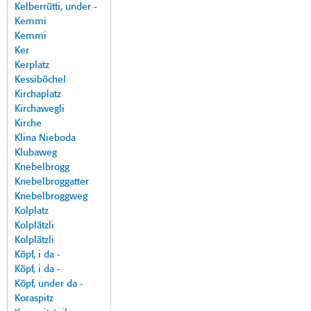
Kelberrütti, under -
Kemmi
Kemmi
Ker
Kerplatz
Kessiböchel
Kirchaplatz
Kirchawegli
Kirche
Klina Nieboda
Klubaweg
Knebelbrogg
Knebelbroggatter
Knebelbroggweg
Kolplatz
Kolplätzli
Kolplätzli
Köpf, i da -
Köpf, i da -
Köpf, under da -
Koraspitz