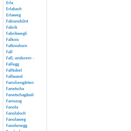
Erla
Erlabach
Erlaweg
Fabiansbünt
Fabrik
Fabrikwegli
Falknis
Falknishorn
Fall
Fall, underem -
Fallegg
Falltobel
Fallwand
Familiengärten
Fanetscha
Fanetschagässli
Faniszog
Fanola
Fanolaloch
Fanolaweg
Fanolenegg