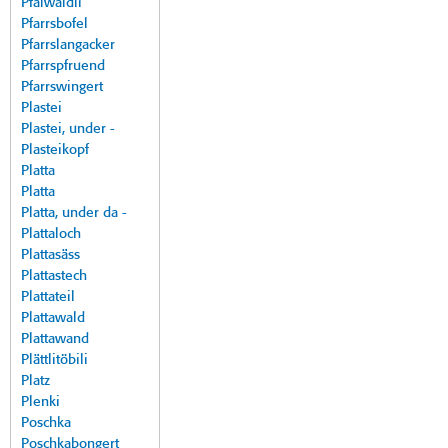
Pfalwäldli
Pfarrsbofel
Pfarrslangacker
Pfarrspfruend
Pfarrswingert
Plastei
Plastei, under -
Plasteikopf
Platta
Platta
Platta, under da -
Plattaloch
Plattasäss
Plattastech
Plattateil
Plattawald
Plattawand
Plättlitöbili
Platz
Plenki
Poschka
Poschkabongert