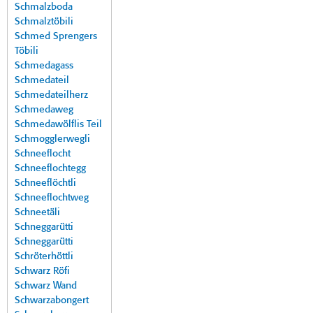
Schmalzboda
Schmalztöbili
Schmed Sprengers
Töbili
Schmedagass
Schmedateil
Schmedateilherz
Schmedaweg
Schmedawölflis Teil
Schmogglerwegli
Schneeflocht
Schneeflochtegg
Schneeflöchtli
Schneeflochtweg
Schneetäli
Schneggarütti
Schneggarütti
Schröterhöttli
Schwarz Röfi
Schwarz Wand
Schwarzabongert