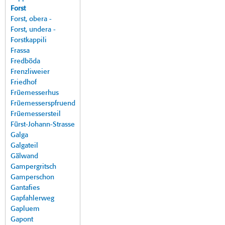
Forst
Forst, obera -
Forst, undera -
Forstkappili
Frassa
Fredböda
Frenzliweier
Friedhof
Früemesserhus
Früemesserspfruend
Früemessersteil
Fürst-Johann-Strasse
Galga
Galgateil
Gälwand
Gampergritsch
Gamperschon
Gantafies
Gapfahlerweg
Gapluem
Gapont