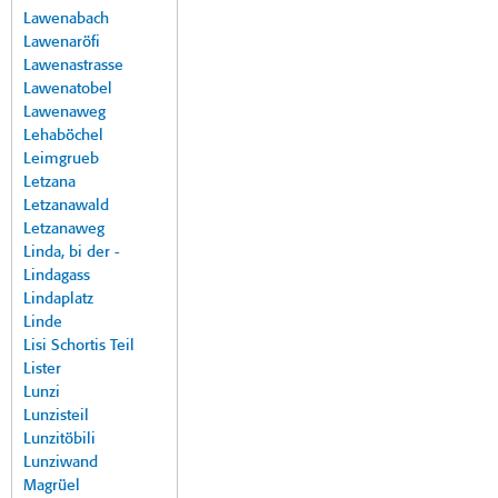
Lawenabach
Lawenaröfi
Lawenastrasse
Lawenatobel
Lawenaweg
Lehaböchel
Leimgrueb
Letzana
Letzanawald
Letzanaweg
Linda, bi der -
Lindagass
Lindaplatz
Linde
Lisi Schortis Teil
Lister
Lunzi
Lunzisteil
Lunzitöbili
Lunziwand
Magrüel