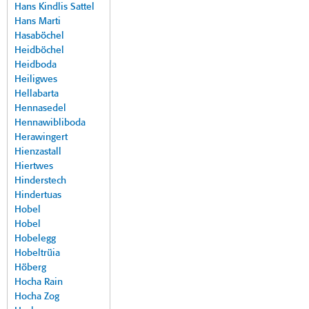
Hans Kindlis Sattel
Hans Marti
Hasaböchel
Heidböchel
Heidboda
Heiligwes
Hellabarta
Hennasedel
Hennawibliboda
Herawingert
Hienzastall
Hiertwes
Hinderstech
Hindertuas
Hobel
Hobel
Hobelegg
Hobeltrüia
Höberg
Hocha Rain
Hocha Zog