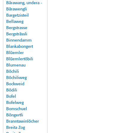
Bärawang, undera -
Bärawengli
Bargetzisteil
Bellaweg
Bergstrasse
Bergsträssli
Binnendamm
Blankabongert
Blüemler
Blüemlertöbili
Blumenau
Böchili
Böchiliweg
Bockweid
Bödili
Bofel
Bofelweg
Bomschuel
Böngertli
Branntawinlöcher
Breita Zog