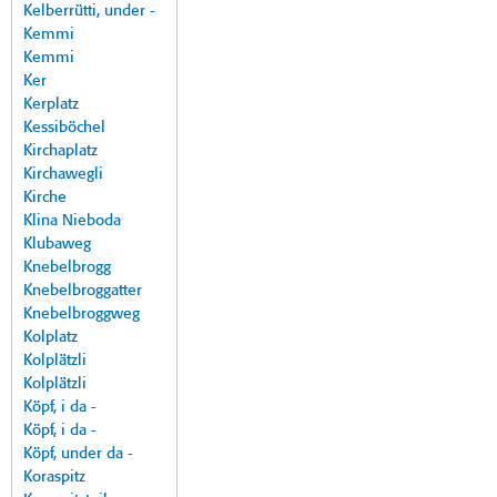
Kelberrütti, under -
Kemmi
Kemmi
Ker
Kerplatz
Kessiböchel
Kirchaplatz
Kirchawegli
Kirche
Klina Nieboda
Klubaweg
Knebelbrogg
Knebelbroggatter
Knebelbroggweg
Kolplatz
Kolplätzli
Kolplätzli
Köpf, i da -
Köpf, i da -
Köpf, under da -
Koraspitz