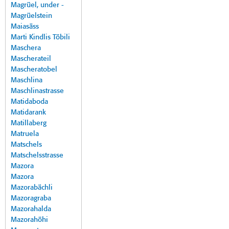
Magrüel, under -
Magrüelstein
Maiasäss
Marti Kindlis Töbili
Maschera
Mascherateil
Mascheratobel
Maschlina
Maschlinastrasse
Matidaboda
Matidarank
Matillaberg
Matruela
Matschels
Matschelsstrasse
Mazora
Mazora
Mazorabächli
Mazoragraba
Mazorahalda
Mazorahöhi