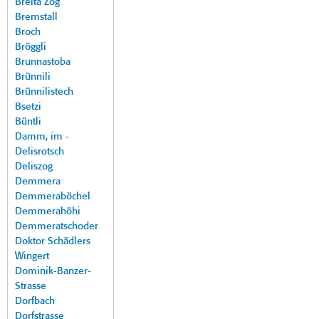
Breita Zog
Bremstall
Broch
Bröggli
Brunnastoba
Brünnili
Brünnilistech
Bsetzi
Büntli
Damm, im -
Delisrotsch
Deliszog
Demmera
Demmeraböchel
Demmerahöhi
Demmeratschoder
Doktor Schädlers
Wingert
Dominik-Banzer-
Strasse
Dorfbach
Dorfstrasse