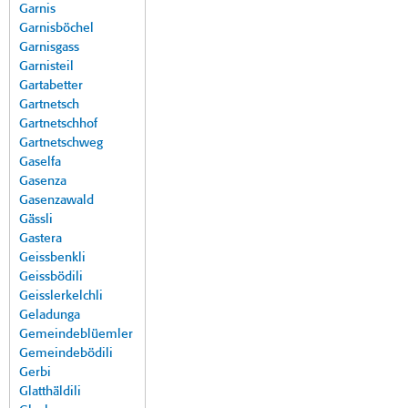
Garnis
Garnisböchel
Garnisgass
Garnisteil
Gartabetter
Gartnetsch
Gartnetschhof
Gartnetschweg
Gaselfa
Gasenza
Gasenzawald
Gässli
Gastera
Geissbenkli
Geissbödili
Geisslerkelchli
Geladunga
Gemeindeblüemler
Gemeindebödili
Gerbi
Glatthäldili