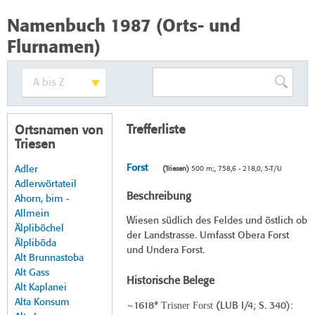
Namenbuch 1987 (Orts- und
Flurnamen)
Trefferliste
Ortsnamen von
Triesen
Forst
Adler
(Triesen)
500 m;, 758,6 - 218,0, 5-T/U
Adlerwörtateil
Beschreibung
Ahorn, bim -
Allmein
Wiesen südlich des Feldes und östlich ob
Älpliböchel
der Landstrasse. Umfasst Obera Forst
Älpliböda
und Undera Forst.
Alt Brunnastoba
Alt Gass
Historische Belege
Alt Kaplanei
Alta Konsum
Trisner Forst
~1618*
(
LUB I/4
; S. 340):