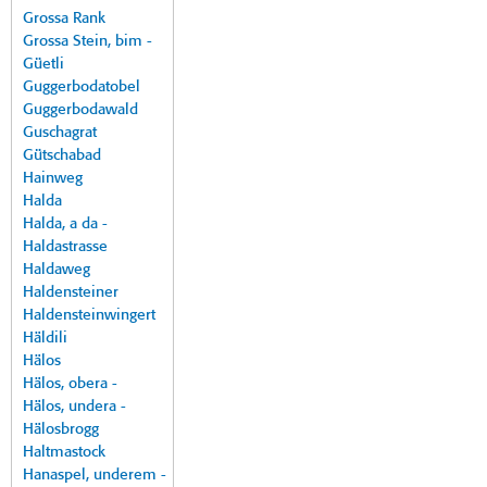
Grossa Rank
Grossa Stein, bim -
Güetli
Guggerbodatobel
Guggerbodawald
Guschagrat
Gütschabad
Hainweg
Halda
Halda, a da -
Haldastrasse
Haldaweg
Haldensteiner
Haldensteinwingert
Häldili
Hälos
Hälos, obera -
Hälos, undera -
Hälosbrogg
Haltmastock
Hanaspel, underem -