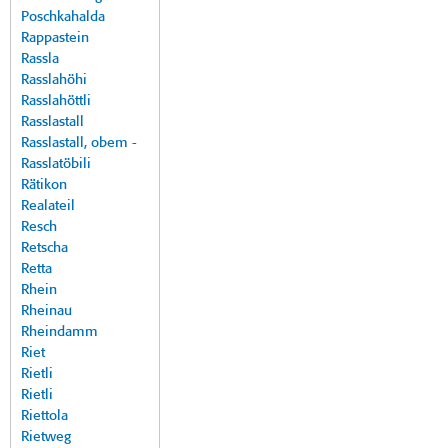
Poschkahalda
Rappastein
Rassla
Rasslahöhi
Rasslahöttli
Rasslastall
Rasslastall, obem -
Rasslatöbili
Rätikon
Realateil
Resch
Retscha
Retta
Rhein
Rheinau
Rheindamm
Riet
Rietli
Rietli
Riettola
Rietweg