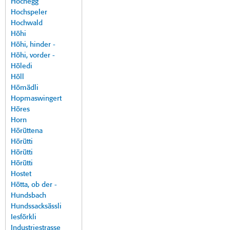
Hochegg
Hochspeler
Hochwald
Höhi
Höhi, hinder -
Höhi, vorder -
Höledi
Höll
Hömädli
Hopmaswingert
Höres
Horn
Hörüttena
Hörütti
Hörütti
Hörütti
Hostet
Hötta, ob der -
Hundsbach
Hundssacksässli
Iesförkli
Industriestrasse