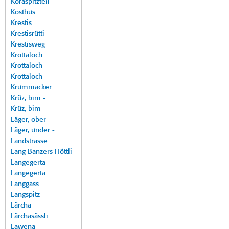
Koraspitzteil
Kosthus
Krestis
Krestisrütti
Krestisweg
Krottaloch
Krottaloch
Krottaloch
Krummacker
Krüz, bim -
Krüz, bim -
Läger, ober -
Läger, under -
Landstrasse
Lang Banzers Höttli
Langegerta
Langegerta
Langgass
Langspitz
Lärcha
Lärchasässli
Lawena