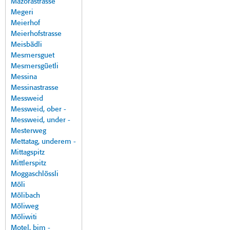
Mazorastrasse
Megeri
Meierhof
Meierhofstrasse
Meisbädli
Mesmersguet
Mesmersgüetli
Messina
Messinastrasse
Messweid
Messweid, ober -
Messweid, under -
Mesterweg
Mettatag, underem -
Mittagspitz
Mittlerspitz
Moggaschlössli
Möli
Mölibach
Möliweg
Möliwiti
Motel, bim -