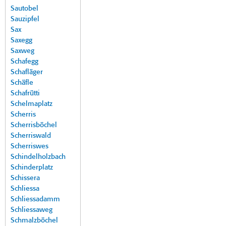
Sautobel
Sauzipfel
Sax
Saxegg
Saxweg
Schafegg
Schafläger
Schäfle
Schafrütti
Schelmaplatz
Scherris
Scherrisböchel
Scherriswald
Scherriswes
Schindelholzbach
Schinderplatz
Schissera
Schliessa
Schliessadamm
Schliessaweg
Schmalzböchel