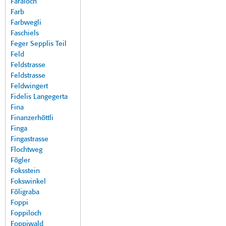
Faraloch
Farb
Farbwegli
Faschiels
Feger Sepplis Teil
Feld
Feldstrasse
Feldstrasse
Feldwingert
Fidelis Langegerta
Fina
Finanzerhöttli
Finga
Fingastrasse
Flochtweg
Fögler
Foksstein
Fokswinkel
Föligraba
Foppi
Foppiloch
Foppiwald