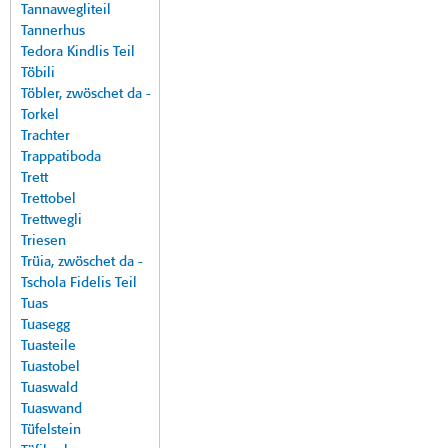
Tannawegliteil
Tannerhus
Tedora Kindlis Teil
Töbili
Töbler, zwöschet da -
Torkel
Trachter
Trappatiboda
Trett
Trettobel
Trettwegli
Triesen
Trüia, zwöschet da -
Tschola Fidelis Teil
Tuas
Tuasegg
Tuasteile
Tuastobel
Tuaswald
Tuaswand
Tüfelstein