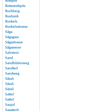
Rotspitz
Rotwandspitz
Ruchberg
Ruebank
Runkels
Runkelsstrasse
Säga
Sägagass
Sägastrasse
Sägaweier
Salzstein
Sand
Sandhüslerweg
Sandteil
Sandweg
Sässli
Sässli
Sässli
Sattel
Sattel
Saujol
Saustech