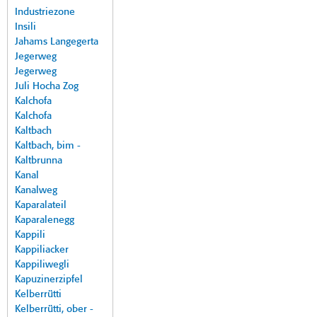
Industriezone
Insili
Jahams Langegerta
Jegerweg
Jegerweg
Juli Hocha Zog
Kalchofa
Kalchofa
Kaltbach
Kaltbach, bim -
Kaltbrunna
Kanal
Kanalweg
Kaparalateil
Kaparalenegg
Kappili
Kappiliacker
Kappiliwegli
Kapuzinerzipfel
Kelberrütti
Kelberrütti, ober -