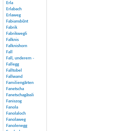
Erla
Erlabach
Erlaweg
Fabiansbünt
Fabrik
Fabrikwegli
Falknis
Falknishorn
Fall
Fall, underem -
Fallegg
Falltobel
Fallwand
Familiengärten
Fanetscha
Fanetschagässli
Faniszog
Fanola
Fanolaloch
Fanolaweg
Fanolenegg