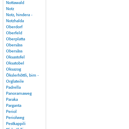
Nottawald
Notz
Notz, hindera -
Notzhalda
Oberdorf
Oberfeld
Oberplatta
Obersäss
Obersäss
Oksastofel
Oksatobel
Oksazog
Ökslerhöttli, bim -
Orglateile
Padrella
Panoramaweg
Paraka
Parganta
Periol
Periolweg
Pestkappili