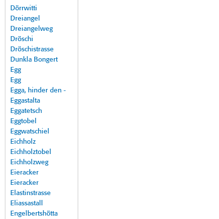
Dörrwitti
Dreiangel
Dreiangelweg
Dröschi
Dröschistrasse
Dunkla Bongert
Egg
Egg
Egga, hinder den -
Eggastalta
Eggatetsch
Eggtobel
Eggwatschiel
Eichholz
Eichholztobel
Eichholzweg
Eieracker
Eieracker
Elastinstrasse
Eliassastall
Engelbertshötta