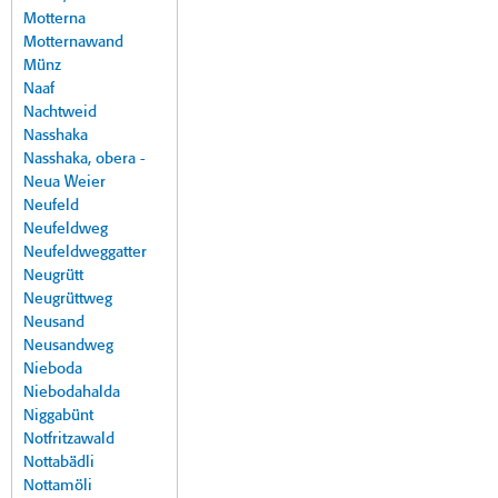
Motterna
Motternawand
Münz
Naaf
Nachtweid
Nasshaka
Nasshaka, obera -
Neua Weier
Neufeld
Neufeldweg
Neufeldweggatter
Neugrütt
Neugrüttweg
Neusand
Neusandweg
Nieboda
Niebodahalda
Niggabünt
Notfritzawald
Nottabädli
Nottamöli