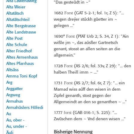
Alta Lawenaweg
"Das gesteüdt in ~"
Alta Weier
Forst
1682
(
GAT 5-2-1
; fol. 1r, Z 5): "...
Altatätsch
wegen dreýer stúckh güetter im ~
Altatätschteil
gelegen ..."
Alte Bergstrasse
Alte Landstrasse
Forst
1690*
(
PfAT Urb 2
; S. 34, Z 1): "Ain
Alte Post
wißle jm ~, das aúsßer Gartnetsch
Alte Schule
genant, stosst an allen seiten an die
Alter Friedhof
allgemein."
Altes Armenhaus
Altes Pfarrhaus
Forst
1728
(
AS 2/6
; fol. 33v, Z 29): "... den
Altsäss
halben Theill imm ~ ..."
Amma Toni Kopf
Arg
Forst
1731
(
AS 2/7
; fol. 6r, Z 7): "... ein
Arggatter
Mamad wiss aúff den wisen in dem
Argweg
Zipfel genanth, stost gegen der
Armahus
Allgemeindt an den so genanthen ~ ..."
Armahüslers Höledi
forst
1777
(
GAB 016-1
; S. 225): "...
Au
Zwüschen dem ~ Vnd denen wisen ..."
Au, ober -
Au, under -
Bisherige Nennung
Äuli