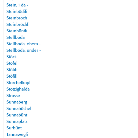
Stein, i da -
Steinbödili
Steinbroch
Steinbröchli
Steinbüntli
Stellböda
Stellboda, obera -
Stellböda, under -
Stöck
Stofel
Stöfili
Stöfili
Storchelkopf
Stotzighalda
Strasse
Sunnaberg
Sunnaböchel
Sunnabünt
Sunnaplatz
Surbünt
Tannawegli