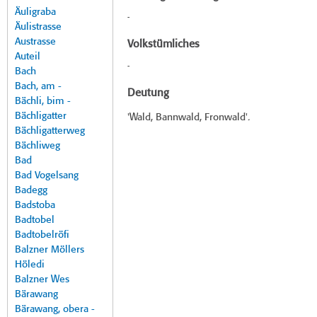
Äuligraba
-
Äulistrasse
Austrasse
Volkstümliches
Auteil
-
Bach
Bach, am -
Deutung
Bächli, bim -
Bächligatter
'Wald, Bannwald, Fronwald'.
Bächligatterweg
Bächliweg
Bad
Bad Vogelsang
Badegg
Badstoba
Badtobel
Badtobelröfi
Balzner Möllers
Höledi
Balzner Wes
Bärawang
Bärawang, obera -