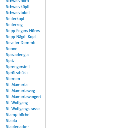
Schwarzhorn
Schwarzköpfli
Schwarztobel
Seilerkopf
Seilerzog
Sepp Fegers Höres
Sepp Nägili Kopf
Seveler Demmli
Sonne
Spezadengla
Spitz
Sprengersteil
Sprötzahüsli
Sternen
St. Mamerta
St. Mamertaweg
St. Mamertawingert
St. Wolfgang
St. Wolfgangstrasse
Stampfböchel
Stapfa
Stapfenacker