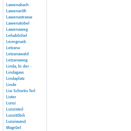
Lawenabach
Lawenaröfi
Lawenastrasse
Lawenatobel
Lawenaweg
Lehaböchel
Leimgrueb
Letzana
Letzanawald
Letzanaweg
Linda, bi der -
Lindagass
Lindaplatz
Linde
Lisi Schortis Teil
Lister
Lunzi
Lunzisteil
Lunzitöbili
Lunziwand
Magrüel