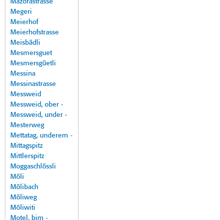
Mazorastrasse
Megeri
Meierhof
Meierhofstrasse
Meisbädli
Mesmersguet
Mesmersgüetli
Messina
Messinastrasse
Messweid
Messweid, ober -
Messweid, under -
Mesterweg
Mettatag, underem -
Mittagspitz
Mittlerspitz
Moggaschlössli
Möli
Mölibach
Möliweg
Möliwiti
Motel, bim -