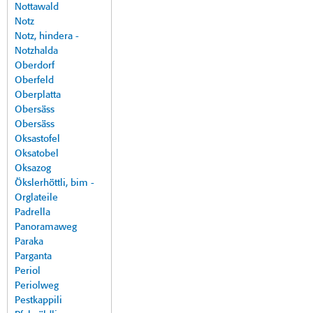
Nottawald
Notz
Notz, hindera -
Notzhalda
Oberdorf
Oberfeld
Oberplatta
Obersäss
Obersäss
Oksastofel
Oksatobel
Oksazog
Ökslerhöttli, bim -
Orglateile
Padrella
Panoramaweg
Paraka
Parganta
Periol
Periolweg
Pestkappili