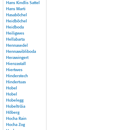
Hans Kindlis Sattel
Hans Marti
Hasaböchel
Heidböchel
Heidboda
Heiligwes
Hellabarta
Hennasedel
Hennawibliboda
Herawingert
Hienzastall
Hiertwes
Hinderstech
Hindertuas
Hobel
Hobel
Hobelegg
Hobeltrüia
Höberg
Hocha Rain
Hocha Zog