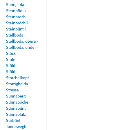
Stein, i da -
Steinbödili
Steinbroch
Steinbröchli
Steinbüntli
Stellböda
Stellboda, obera -
Stellböda, under -
Stöck
Stofel
Stöfili
Stöfili
Storchelkopf
Stotzighalda
Strasse
Sunnaberg
Sunnaböchel
Sunnabünt
Sunnaplatz
Surbünt
Tannawegli