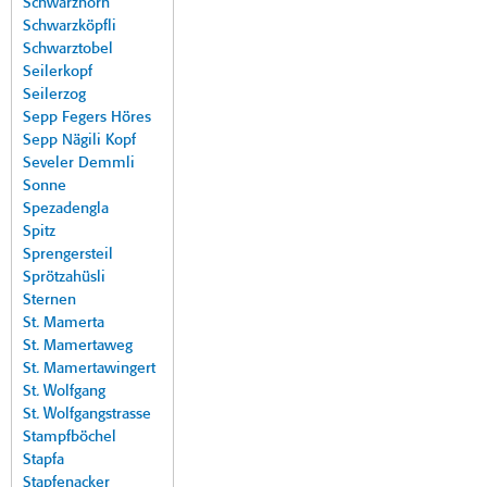
Schwarzhorn
Schwarzköpfli
Schwarztobel
Seilerkopf
Seilerzog
Sepp Fegers Höres
Sepp Nägili Kopf
Seveler Demmli
Sonne
Spezadengla
Spitz
Sprengersteil
Sprötzahüsli
Sternen
St. Mamerta
St. Mamertaweg
St. Mamertawingert
St. Wolfgang
St. Wolfgangstrasse
Stampfböchel
Stapfa
Stapfenacker