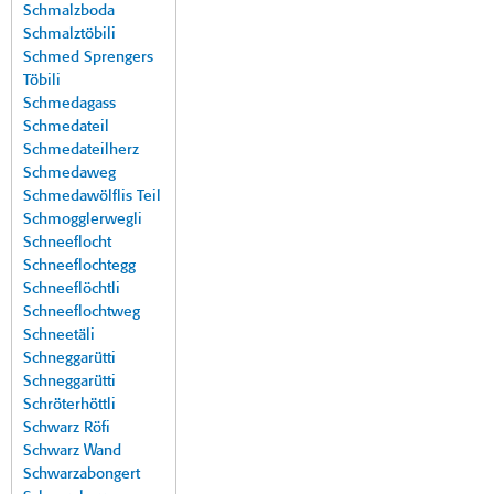
Schmalzboda
Schmalztöbili
Schmed Sprengers
Töbili
Schmedagass
Schmedateil
Schmedateilherz
Schmedaweg
Schmedawölflis Teil
Schmogglerwegli
Schneeflocht
Schneeflochtegg
Schneeflöchtli
Schneeflochtweg
Schneetäli
Schneggarütti
Schneggarütti
Schröterhöttli
Schwarz Röfi
Schwarz Wand
Schwarzabongert