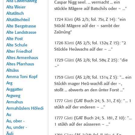
Alta Lawenaweg
Caspar Nigg seel. ... vermacht ... ein
Alta Weier
stückle Mägere aúf Batschils oder ~ ..."
Altatätsch
Kleti
1724
(
AS 2/5
; fol. 75r, Z 14): "ein
Altatätschteil
Stückl Mägere aúf der ~ sambt der
Alte Bergstrasse
Zaünúng"
Alte Landstrasse
Alte Post
Kletti
1726
(
AS 2/5
; fol. 132v, Z 15): "2
Alte Schule
Stückle Heúwachs aúf der ~ ..."
Alter Friedhof
Altes Armenhaus
Glätti
1729
(
AS 2/6
; fol. 58v, Z 25): "die
Altes Pfarrhaus
~"
Altsäss
Amma Toni Kopf
Gletti
1759
(
AS 2/8
; fol. 131v, Z 5): "... ein
Arg
Stúckh mager Heü-wachß aúf der ~,
Arggatter
stoßt ... abwerts an den únter Forst ..."
Argweg
Gleti
1777
(
GAT Buch 24
; S. 31, Z 6): "... 1
Armahus
stúkh aúf der vnderen ~ ..."
Armahüslers Höledi
Au
Gleti
1777
(
GAT Buch 24
; S. 181, Z 10): "...
Au, ober -
1 stúkh aúf der aússeren ~ ..."
Au, under -
Äuli