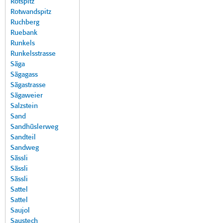
Rotspitz
Rotwandspitz
Ruchberg
Ruebank
Runkels
Runkelsstrasse
Säga
Sägagass
Sägastrasse
Sägaweier
Salzstein
Sand
Sandhüslerweg
Sandteil
Sandweg
Sässli
Sässli
Sässli
Sattel
Sattel
Saujol
Saustech