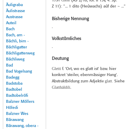
Glete
1791
(
AS 2/18
; fol. II 15v, 4. Sp.
Äuligraba
Z 11): "... 1 dito (Heúwachs) aúf der ~ ..."
Äulistrasse
Austrasse
Bisherige Nennung
Auteil
-
Bach
Bach, am -
Volkstümliches
Bächli, bim -
Bächligatter
-
Bächligatterweg
Deutung
Bächliweg
Bad
Gletti
f. 'Ort, wo es glatt ist' bzw. hier
Bad Vogelsang
konkret 'steiler, ebenmässiger Hang'.
Badegg
glatt.
Abstraktbildung zum Adjektiv
Siehe
Badstoba
Glatthäldili
.
Badtobel
Badtobelröfi
Balzner Möllers
Höledi
Balzner Wes
Bärawang
Bärawang, obera -