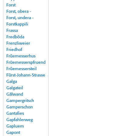
Forst
Forst, obera -
Forst, undera -
Forstkappili
Frassa
Fredböda
Frenzliweier
Friedhof
Früemesserhus
Früemesserspfruend
Früemessersteil
Fürst-Johann-Strasse
Galga
Galgateil
Gälwand
Gampergritsch
Gamperschon
Gantafies
Gapfahlerweg
Gapluem
Gapont