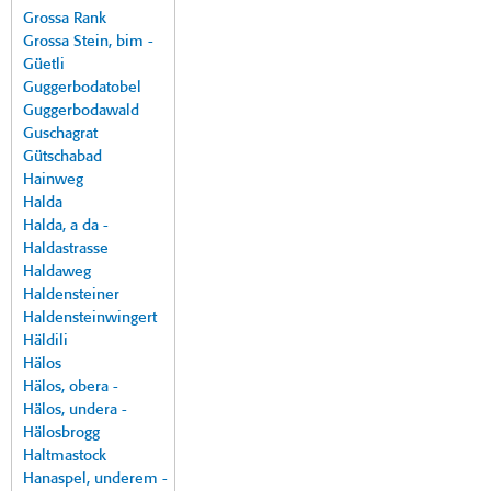
Grossa Rank
Grossa Stein, bim -
Güetli
Guggerbodatobel
Guggerbodawald
Guschagrat
Gütschabad
Hainweg
Halda
Halda, a da -
Haldastrasse
Haldaweg
Haldensteiner
Haldensteinwingert
Häldili
Hälos
Hälos, obera -
Hälos, undera -
Hälosbrogg
Haltmastock
Hanaspel, underem -