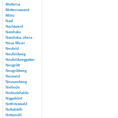
Motterna
Motternawand
Münz
Naaf
Nachtweid
Nasshaka
Nasshaka, obera -
Neua Weier
Neufeld
Neufeldweg
Neufeldweggatter
Neugrütt
Neugrüttweg
Neusand
Neusandweg
Nieboda
Niebodahalda
Niggabünt
Notfritzawald
Nottabädli
Nottamöli