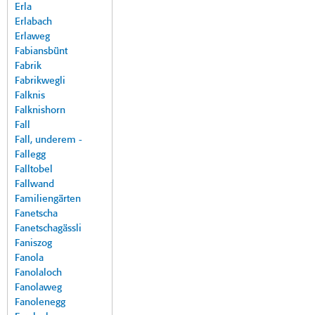
Erla
Erlabach
Erlaweg
Fabiansbünt
Fabrik
Fabrikwegli
Falknis
Falknishorn
Fall
Fall, underem -
Fallegg
Falltobel
Fallwand
Familiengärten
Fanetscha
Fanetschagässli
Faniszog
Fanola
Fanolaloch
Fanolaweg
Fanolenegg