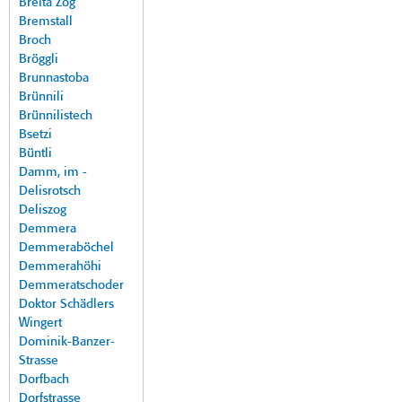
Breita Zog
Bremstall
Broch
Bröggli
Brunnastoba
Brünnili
Brünnilistech
Bsetzi
Büntli
Damm, im -
Delisrotsch
Deliszog
Demmera
Demmeraböchel
Demmerahöhi
Demmeratschoder
Doktor Schädlers
Wingert
Dominik-Banzer-
Strasse
Dorfbach
Dorfstrasse