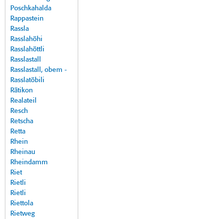
Poschkahalda
Rappastein
Rassla
Rasslahöhi
Rasslahöttli
Rasslastall
Rasslastall, obem -
Rasslatöbili
Rätikon
Realateil
Resch
Retscha
Retta
Rhein
Rheinau
Rheindamm
Riet
Rietli
Rietli
Riettola
Rietweg