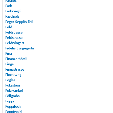
Faraloch
Farb
Farbwegli
Faschiels
Feger Sepplis Teil
Feld
Feldstrasse
Feldstrasse
Feldwingert
Fidelis Langegerta
Fina
Finanzerhöttli
Finga
Fingastrasse
Flochtweg
Fögler
Foksstein
Fokswinkel
Föligraba
Foppi
Foppiloch
Foppiwald