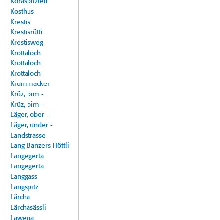
Koraspitzteil
Kosthus
Krestis
Krestisrütti
Krestisweg
Krottaloch
Krottaloch
Krottaloch
Krummacker
Krüz, bim -
Krüz, bim -
Läger, ober -
Läger, under -
Landstrasse
Lang Banzers Höttli
Langegerta
Langegerta
Langgass
Langspitz
Lärcha
Lärchasässli
Lawena