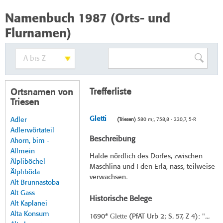
Namenbuch 1987 (Orts- und
Flurnamen)
Trefferliste
Ortsnamen von
Triesen
Gletti
Adler
(Triesen)
580 m;, 758,8 - 220,7, 5-R
Adlerwörtateil
Beschreibung
Ahorn, bim -
Allmein
Halde nördlich des Dorfes, zwischen
Älpliböchel
Maschlina und I den Erla, nass, teilweise
Älpliböda
verwachsen.
Alt Brunnastoba
Alt Gass
Historische Belege
Alt Kaplanei
Alta Konsum
Glette
1690*
(
PfAT Urb 2
; S. 57, Z 4): "...