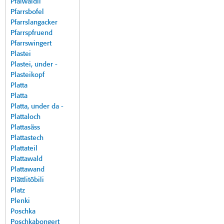
Pfalwäldli
Pfarrsbofel
Pfarrslangacker
Pfarrspfruend
Pfarrswingert
Plastei
Plastei, under -
Plasteikopf
Platta
Platta
Platta, under da -
Plattaloch
Plattasäss
Plattastech
Plattateil
Plattawald
Plattawand
Plättlitöbili
Platz
Plenki
Poschka
Poschkabongert