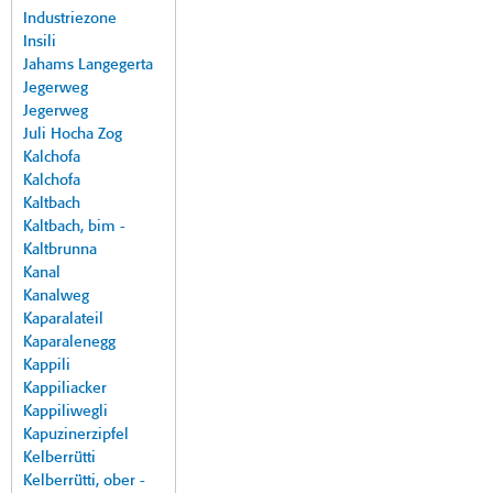
Industriezone
Insili
Jahams Langegerta
Jegerweg
Jegerweg
Juli Hocha Zog
Kalchofa
Kalchofa
Kaltbach
Kaltbach, bim -
Kaltbrunna
Kanal
Kanalweg
Kaparalateil
Kaparalenegg
Kappili
Kappiliacker
Kappiliwegli
Kapuzinerzipfel
Kelberrütti
Kelberrütti, ober -