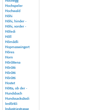
Hochegg
Hochspeler
Hochwald
Höhi
Höhi, hinder -
Höhi, vorder -
Höledi
Höll
Hömädli
Hopmaswingert
Höres
Horn
Hörüttena
Hörütti
Hörütti
Hörütti
Hostet
Hötta, ob der -
Hundsbach
Hundssacksässli
Iesförkli
Industriestrasse