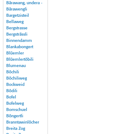
Bärawang, undera -
Bärawengli
Bargetzisteil
Bellaweg
Bergstrasse
Bergsträssli
Binnendamm
Blankabongert
Blüemler
Blüemlertöbili
Blumenau
Böchili
Böchiliweg
Bockweid
Bödili
Bofel
Bofelweg
Bomschuel
Böngertli
Branntawinlöcher
Breita Zog