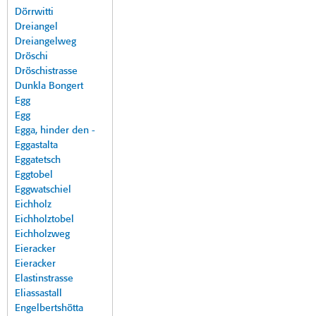
Dörrwitti
Dreiangel
Dreiangelweg
Dröschi
Dröschistrasse
Dunkla Bongert
Egg
Egg
Egga, hinder den -
Eggastalta
Eggatetsch
Eggtobel
Eggwatschiel
Eichholz
Eichholztobel
Eichholzweg
Eieracker
Eieracker
Elastinstrasse
Eliassastall
Engelbertshötta