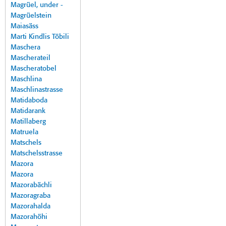
Magrüel, under -
Magrüelstein
Maiasäss
Marti Kindlis Töbili
Maschera
Mascherateil
Mascheratobel
Maschlina
Maschlinastrasse
Matidaboda
Matidarank
Matillaberg
Matruela
Matschels
Matschelsstrasse
Mazora
Mazora
Mazorabächli
Mazoragraba
Mazorahalda
Mazorahöhi