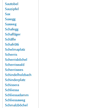
Sautobel
Sauzipfel
Sax
Saxegg
Saxweg
Schafegg
Schafläger
Schäfle
Schafrütti
Schelmaplatz
Scherris
Scherrisböchel
Scherriswald
Scherriswes
Schindelholzbach
Schinderplatz
Schissera
Schliessa
Schliessadamm
Schliessaweg
Schmalzböchel