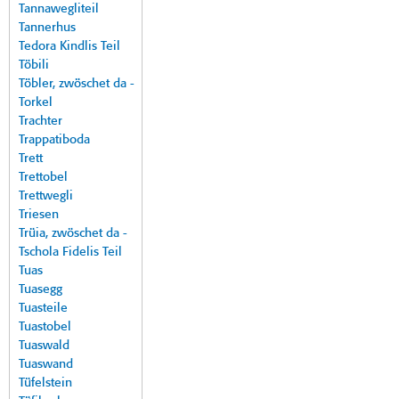
Tannawegliteil
Tannerhus
Tedora Kindlis Teil
Töbili
Töbler, zwöschet da -
Torkel
Trachter
Trappatiboda
Trett
Trettobel
Trettwegli
Triesen
Trüia, zwöschet da -
Tschola Fidelis Teil
Tuas
Tuasegg
Tuasteile
Tuastobel
Tuaswald
Tuaswand
Tüfelstein