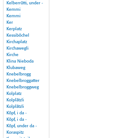
Kelberrütti, under -
Kemmi
Kemmi
Ker
Kerplatz
Kessiböchel
Kirchaplatz
Kirchawegli
Kirche
Klina Nieboda
Klubaweg
Knebelbrogg
Knebelbroggatter
Knebelbroggweg
Kolplatz
Kolplätzli
Kolplätzli
Köpf, i da -
Köpf, i da -
Köpf, under da -
Koraspitz