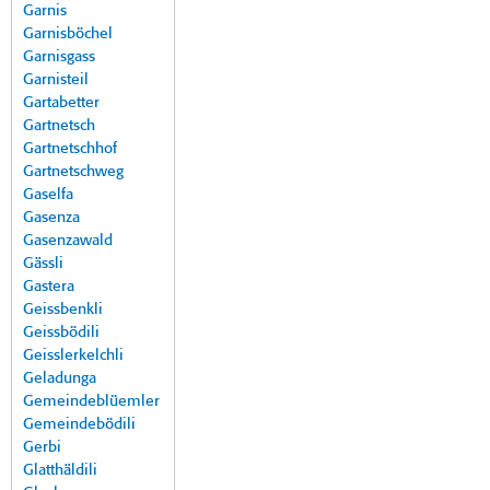
Garnis
Garnisböchel
Garnisgass
Garnisteil
Gartabetter
Gartnetsch
Gartnetschhof
Gartnetschweg
Gaselfa
Gasenza
Gasenzawald
Gässli
Gastera
Geissbenkli
Geissbödili
Geisslerkelchli
Geladunga
Gemeindeblüemler
Gemeindebödili
Gerbi
Glatthäldili