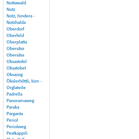
Nottawald
Notz
Notz, hindera -
Notzhalda
Oberdorf
Oberfeld
Oberplatta
Obersäss
Obersäss
Oksastofel
Oksatobel
Oksazog
Ökslerhöttli, bim -
Orglateile
Padrella
Panoramaweg
Paraka
Parganta
Periol
Periolweg
Pestkappili