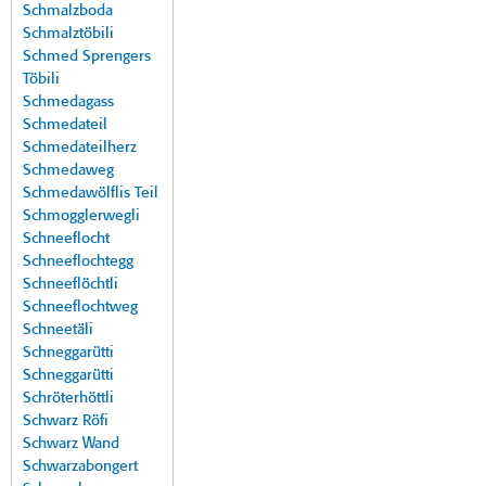
Schmalzboda
Schmalztöbili
Schmed Sprengers
Töbili
Schmedagass
Schmedateil
Schmedateilherz
Schmedaweg
Schmedawölflis Teil
Schmogglerwegli
Schneeflocht
Schneeflochtegg
Schneeflöchtli
Schneeflochtweg
Schneetäli
Schneggarütti
Schneggarütti
Schröterhöttli
Schwarz Röfi
Schwarz Wand
Schwarzabongert