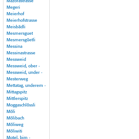
Mazorastrasse
Megeri
Meierhof
Meierhofstrasse
Meisbädli
Mesmersguet
Mesmersgüetli
Messina
Messinastrasse
Messweid
Messweid, ober -
Messweid, under -
Mesterweg
Mettatag, underem -
Mittagspitz
Mittlerspitz
Moggaschlössli
Möli
Mölibach
Möliweg
Möliwiti
Motel, bim -