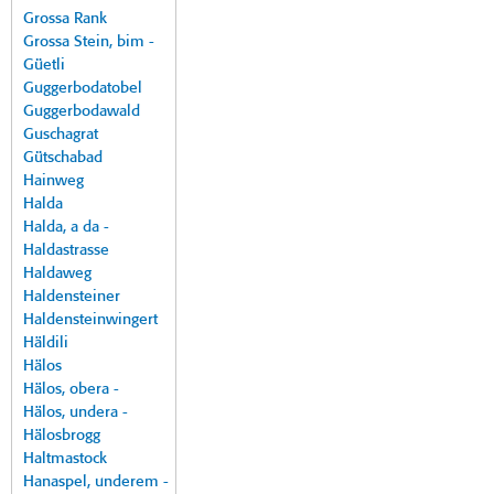
Grossa Rank
Grossa Stein, bim -
Güetli
Guggerbodatobel
Guggerbodawald
Guschagrat
Gütschabad
Hainweg
Halda
Halda, a da -
Haldastrasse
Haldaweg
Haldensteiner
Haldensteinwingert
Häldili
Hälos
Hälos, obera -
Hälos, undera -
Hälosbrogg
Haltmastock
Hanaspel, underem -