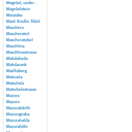
Magrüel, under -
Magrüelstein
Maiasäss
Marti Kindlis Töbili
Maschera
Mascherateil
Mascheratobel
Maschlina
Maschlinastrasse
Matidaboda
Matidarank
Matillaberg
Matruela
Matschels
Matschelsstrasse
Mazora
Mazora
Mazorabächli
Mazoragraba
Mazorahalda
Mazorahöhi