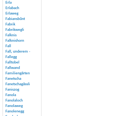
Erla
Erlabach
Erlaweg
Fabiansbünt
Fabrik
Fabrikwegli
Falknis
Falknishorn
Fall
Fall, underem -
Fallegg
Falltobel
Fallwand
Familiengärten
Fanetscha
Fanetschagässli
Faniszog
Fanola
Fanolaloch
Fanolaweg
Fanolenegg