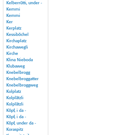
Kelberrütti, under -
Kemmi
Kemmi
Ker
Kerplatz
Kessiböchel
Kirchaplatz
Kirchawegli
Kirche
Klina Nieboda
Klubaweg
Knebelbrogg
Knebelbroggatter
Knebelbroggweg
Kolplatz
Kolplätzli
Kolplätzli
Köpf, i da -
Köpf, i da -
Köpf, under da -
Koraspitz