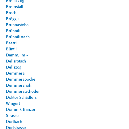
Breita Zog
Bremstall
Broch
Bröggli
Brunnastoba
Brünnili
Brünnilistech
Bsetzi
Büntli
Damm, im -
Delisrotsch
Deliszog
Demmera
Demmeraböchel
Demmerahöhi
Demmeratschoder
Doktor Schädlers
Wingert
Dominik-Banzer-
Strasse
Dorfbach
Dorfstrasse