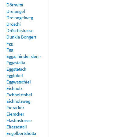
Dörrwitti
Dreiangel
Dreiangelweg
Dröschi
Dröschistrasse
Dunkla Bongert
Egg
Egg
Egga, hinder den -
Eggastalta
Eggatetsch
Eggtobel
Eggwatschiel
Eichholz
Eichholztobel
Eichholzweg
Eieracker
Eieracker
Elastinstrasse
Eliassastall
Engelbertshötta