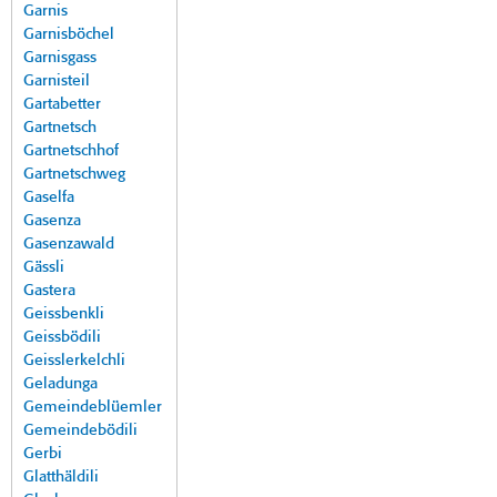
Garnis
Garnisböchel
Garnisgass
Garnisteil
Gartabetter
Gartnetsch
Gartnetschhof
Gartnetschweg
Gaselfa
Gasenza
Gasenzawald
Gässli
Gastera
Geissbenkli
Geissbödili
Geisslerkelchli
Geladunga
Gemeindeblüemler
Gemeindebödili
Gerbi
Glatthäldili