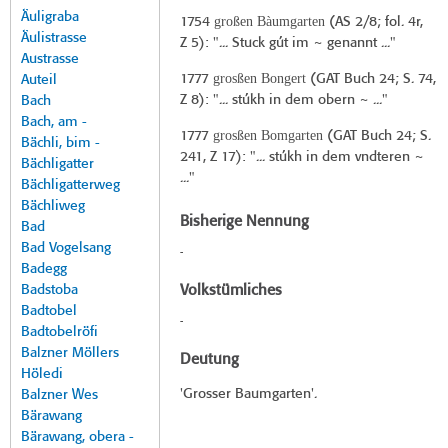
Äuligraba
großen Bàumgarten
1754
(
AS 2/8
; fol. 4r,
Äulistrasse
Z 5): "... Stuck gút im ~ genannt ..."
Austrasse
grosßen Bongert
1777
(
GAT Buch 24
; S. 74,
Auteil
Z 8): "... stúkh in dem obern ~ ..."
Bach
Bach, am -
grosßen Bomgarten
1777
(
GAT Buch 24
; S.
Bächli, bim -
241, Z 17): "... stúkh in dem vndteren ~
Bächligatter
..."
Bächligatterweg
Bächliweg
Bisherige Nennung
Bad
Bad Vogelsang
-
Badegg
Badstoba
Volkstümliches
Badtobel
-
Badtobelröfi
Balzner Möllers
Deutung
Höledi
'Grosser Baumgarten'.
Balzner Wes
Bärawang
Bärawang, obera -