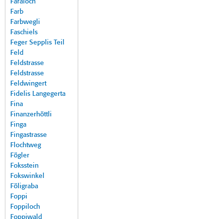
Faraloch
Farb
Farbwegli
Faschiels
Feger Sepplis Teil
Feld
Feldstrasse
Feldstrasse
Feldwingert
Fidelis Langegerta
Fina
Finanzerhöttli
Finga
Fingastrasse
Flochtweg
Fögler
Foksstein
Fokswinkel
Föligraba
Foppi
Foppiloch
Foppiwald