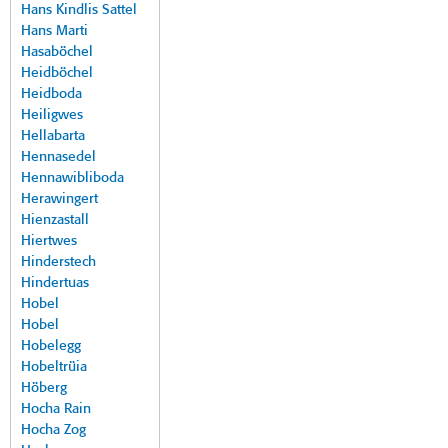
Hans Kindlis Sattel
Hans Marti
Hasaböchel
Heidböchel
Heidboda
Heiligwes
Hellabarta
Hennasedel
Hennawibliboda
Herawingert
Hienzastall
Hiertwes
Hinderstech
Hindertuas
Hobel
Hobel
Hobelegg
Hobeltrüia
Höberg
Hocha Rain
Hocha Zog