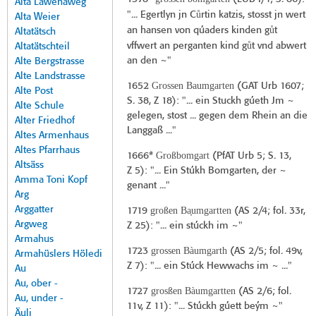
Alta Lawenaweg
ů
"... Egertlyn jn C
rtin katzis, stosst jn wert
Alta Weier
ů
an hansen von qúaders kinden g
t
Altatätsch
ů
vffwert an perganten kind g
t vnd abwert
Altatätschteil
an den ~"
Alte Bergstrasse
Alte Landstrasse
Grossen Baumgarten
1652
(
GAT Urb 1607
;
Alte Post
S. 38, Z 18): "... ein Stuckh gúeth Jm ~
Alte Schule
gelegen, stost ... gegen dem Rhein an die
Alter Friedhof
Langgaß ..."
Altes Armenhaus
Altes Pfarrhaus
Großbomgart
1666*
(
PfAT Urb 5
; S. 13,
Altsäss
Z 5): "... Ein Stúkh Bomgarten, der ~
Amma Toni Kopf
genant ..."
Arg
Arggatter
großen Ba̞umgartten
1719
(
AS 2/4
; fol. 33r,
Argweg
Z 25): "... ein stúckh im ~"
Armahus
grossen Bàumgarth
1723
(
AS 2/5
; fol. 49v,
Armahüslers Höledi
Z 7): "... ein Stúck Hewwachs im ~ ..."
Au
Au, ober -
grosßen Bàumgartten
1727
(
AS 2/6
; fol.
Au, under -
11v, Z 11): "... Stúckh gúett beým ~"
Äuli