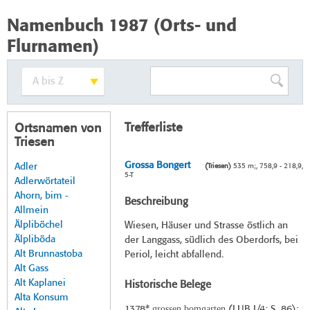
Namenbuch 1987 (Orts- und
Flurnamen)
Trefferliste
Ortsnamen von
Triesen
Grossa Bongert
Adler
(Triesen)
535 m;, 758,9 - 218,9,
5-T
Adlerwörtateil
Ahorn, bim -
Beschreibung
Allmein
Älpliböchel
Wiesen, Häuser und Strasse östlich an
Älpliböda
der Langgass, südlich des Oberdorfs, bei
Alt Brunnastoba
Periol, leicht abfallend.
Alt Gass
Alt Kaplanei
Historische Belege
Alta Konsum
grossen bomgarten
1378*
(
LUB I/4
; S. 86):