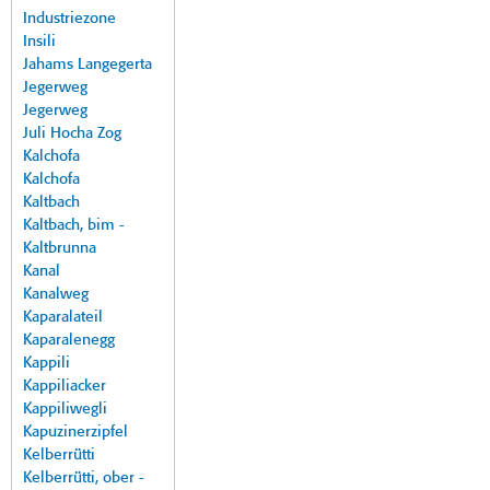
Industriezone
Insili
Jahams Langegerta
Jegerweg
Jegerweg
Juli Hocha Zog
Kalchofa
Kalchofa
Kaltbach
Kaltbach, bim -
Kaltbrunna
Kanal
Kanalweg
Kaparalateil
Kaparalenegg
Kappili
Kappiliacker
Kappiliwegli
Kapuzinerzipfel
Kelberrütti
Kelberrütti, ober -