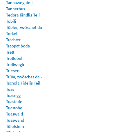
Tannawegliteil
Tannerhus
Tedora Kindlis Teil
Töbili
Töbler, zwöschet da -
Torkel
Trachter
Trappatiboda
Trett
Trettobel
Trettwegli
Triesen
Trüia, zwöschet da -
Tschola Fidelis Teil
Tuas
Tuasegg
Tuasteile
Tuastobel
Tuaswald
Tuaswand
Tüfelstein