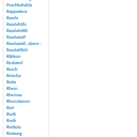
Poschkahalda
Rappastein
Rassla
Rasslahöhi
Rasslahöttli
Rasslastall
Rasslastall, obem -
Rasslatöbili
Rätikon
Realateil
Resch
Retscha
Retta
Rhein
Rheinau
Rheindamm
Riet
Rietli
Rietli
Riettola
Rietweg