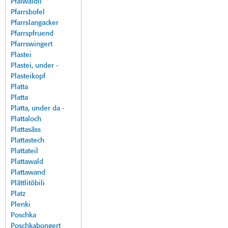
Pfalwäldli
Pfarrsbofel
Pfarrslangacker
Pfarrspfruend
Pfarrswingert
Plastei
Plastei, under -
Plasteikopf
Platta
Platta
Platta, under da -
Plattaloch
Plattasäss
Plattastech
Plattateil
Plattawald
Plattawand
Plättlitöbili
Platz
Plenki
Poschka
Poschkabongert