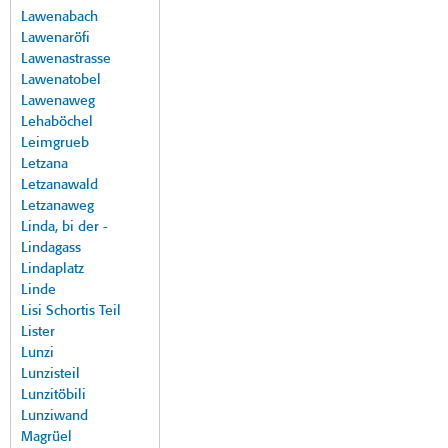
Lawenabach
Lawenaröfi
Lawenastrasse
Lawenatobel
Lawenaweg
Lehaböchel
Leimgrueb
Letzana
Letzanawald
Letzanaweg
Linda, bi der -
Lindagass
Lindaplatz
Linde
Lisi Schortis Teil
Lister
Lunzi
Lunzisteil
Lunzitöbili
Lunziwand
Magrüel