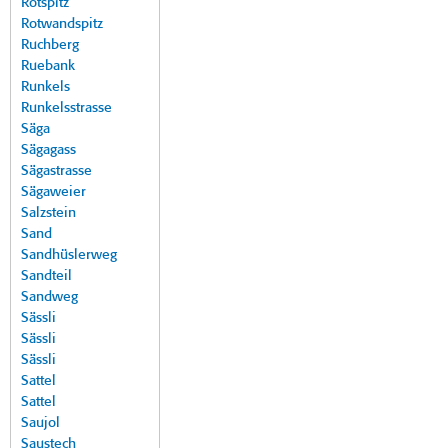
Rotspitz
Rotwandspitz
Ruchberg
Ruebank
Runkels
Runkelsstrasse
Säga
Sägagass
Sägastrasse
Sägaweier
Salzstein
Sand
Sandhüslerweg
Sandteil
Sandweg
Sässli
Sässli
Sässli
Sattel
Sattel
Saujol
Saustech