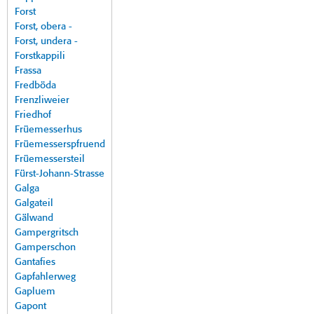
Forst
Forst, obera -
Forst, undera -
Forstkappili
Frassa
Fredböda
Frenzliweier
Friedhof
Früemesserhus
Früemesserspfruend
Früemessersteil
Fürst-Johann-Strasse
Galga
Galgateil
Gälwand
Gampergritsch
Gamperschon
Gantafies
Gapfahlerweg
Gapluem
Gapont