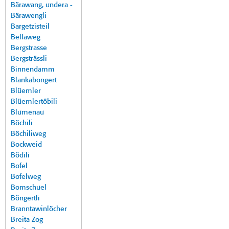
Bärawang, undera -
Bärawengli
Bargetzisteil
Bellaweg
Bergstrasse
Bergsträssli
Binnendamm
Blankabongert
Blüemler
Blüemlertöbili
Blumenau
Böchili
Böchiliweg
Bockweid
Bödili
Bofel
Bofelweg
Bomschuel
Böngertli
Branntawinlöcher
Breita Zog