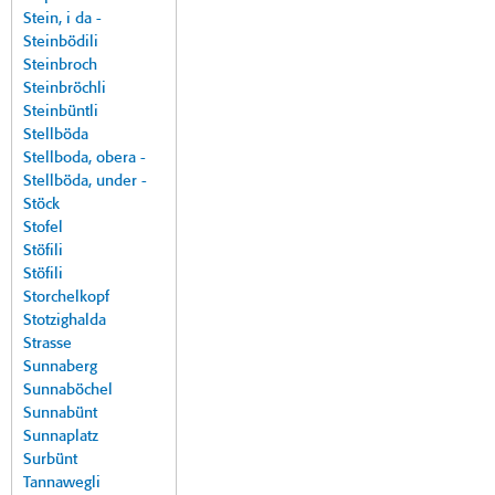
Stein, i da -
Steinbödili
Steinbroch
Steinbröchli
Steinbüntli
Stellböda
Stellboda, obera -
Stellböda, under -
Stöck
Stofel
Stöfili
Stöfili
Storchelkopf
Stotzighalda
Strasse
Sunnaberg
Sunnaböchel
Sunnabünt
Sunnaplatz
Surbünt
Tannawegli