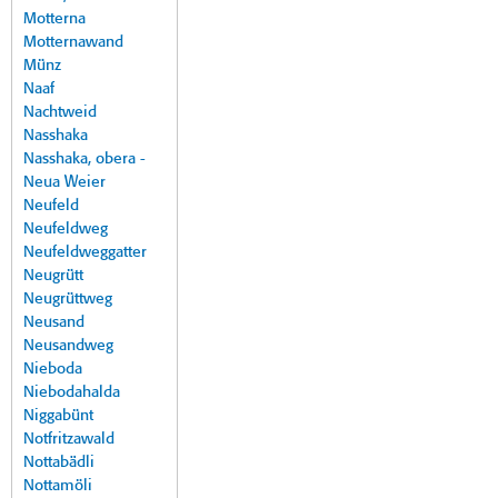
Motterna
Motternawand
Münz
Naaf
Nachtweid
Nasshaka
Nasshaka, obera -
Neua Weier
Neufeld
Neufeldweg
Neufeldweggatter
Neugrütt
Neugrüttweg
Neusand
Neusandweg
Nieboda
Niebodahalda
Niggabünt
Notfritzawald
Nottabädli
Nottamöli