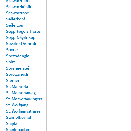
Schwarzhorn
Schwarzköpfli
Schwarztobel
Seilerkopf
Seilerzog
Sepp Fegers Höres
Sepp Nägili Kopf
Seveler Demmli
Sonne
Spezadengla
Spitz
Sprengersteil
Sprötzahüsli
Sternen
St. Mamerta
St. Mamertaweg
St. Mamertawingert
St. Wolfgang
St. Wolfgangstrasse
Stampfböchel
Stapfa
Stapfenacker