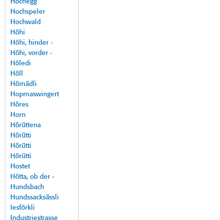
Hochegg
Hochspeler
Hochwald
Höhi
Höhi, hinder -
Höhi, vorder -
Höledi
Höll
Hömädli
Hopmaswingert
Höres
Horn
Hörüttena
Hörütti
Hörütti
Hörütti
Hostet
Hötta, ob der -
Hundsbach
Hundssacksässli
Iesförkli
Industriestrasse