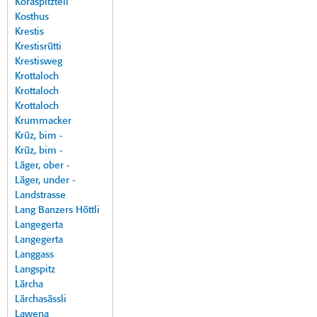
Koraspitzteil
Kosthus
Krestis
Krestisrütti
Krestisweg
Krottaloch
Krottaloch
Krottaloch
Krummacker
Krüz, bim -
Krüz, bim -
Läger, ober -
Läger, under -
Landstrasse
Lang Banzers Höttli
Langegerta
Langegerta
Langgass
Langspitz
Lärcha
Lärchasässli
Lawena