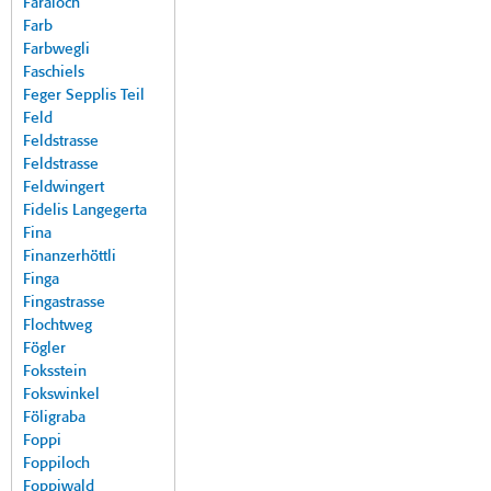
Faraloch
Farb
Farbwegli
Faschiels
Feger Sepplis Teil
Feld
Feldstrasse
Feldstrasse
Feldwingert
Fidelis Langegerta
Fina
Finanzerhöttli
Finga
Fingastrasse
Flochtweg
Fögler
Foksstein
Fokswinkel
Föligraba
Foppi
Foppiloch
Foppiwald