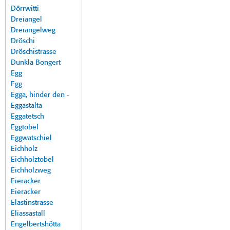
Dörrwitti
Dreiangel
Dreiangelweg
Dröschi
Dröschistrasse
Dunkla Bongert
Egg
Egg
Egga, hinder den -
Eggastalta
Eggatetsch
Eggtobel
Eggwatschiel
Eichholz
Eichholztobel
Eichholzweg
Eieracker
Eieracker
Elastinstrasse
Eliassastall
Engelbertshötta