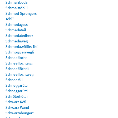
Schmalzboda
Schmalztöbili
Schmed Sprengers
Töbili
Schmedagass
Schmedateil
Schmedateilherz
Schmedaweg
Schmedawölflis Teil
Schmogglerwegli
Schneeflocht
Schneeflochtegg
Schneeflöchtli
Schneeflochtweg
Schneetäli
Schneggarütti
Schneggarütti
Schröterhöttli
Schwarz Röfi
Schwarz Wand
Schwarzabongert