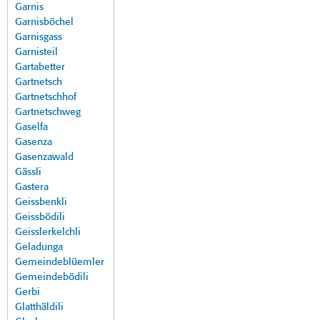
Garnis
Garnisböchel
Garnisgass
Garnisteil
Gartabetter
Gartnetsch
Gartnetschhof
Gartnetschweg
Gaselfa
Gasenza
Gasenzawald
Gässli
Gastera
Geissbenkli
Geissbödili
Geisslerkelchli
Geladunga
Gemeindeblüemler
Gemeindebödili
Gerbi
Glatthäldili