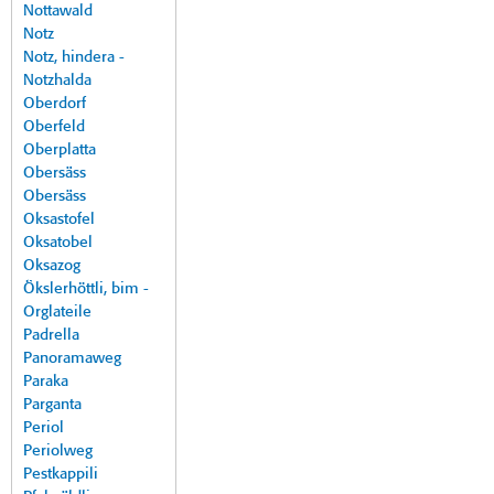
Nottawald
Notz
Notz, hindera -
Notzhalda
Oberdorf
Oberfeld
Oberplatta
Obersäss
Obersäss
Oksastofel
Oksatobel
Oksazog
Ökslerhöttli, bim -
Orglateile
Padrella
Panoramaweg
Paraka
Parganta
Periol
Periolweg
Pestkappili