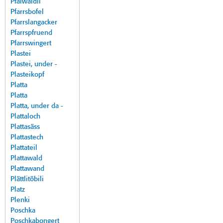
Pfalwäldli
Pfarrsbofel
Pfarrslangacker
Pfarrspfruend
Pfarrswingert
Plastei
Plastei, under -
Plasteikopf
Platta
Platta
Platta, under da -
Plattaloch
Plattasäss
Plattastech
Plattateil
Plattawald
Plattawand
Plättlitöbili
Platz
Plenki
Poschka
Poschkabongert