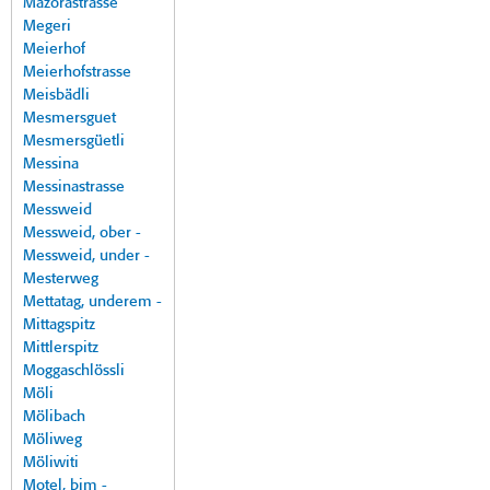
Mazorastrasse
Megeri
Meierhof
Meierhofstrasse
Meisbädli
Mesmersguet
Mesmersgüetli
Messina
Messinastrasse
Messweid
Messweid, ober -
Messweid, under -
Mesterweg
Mettatag, underem -
Mittagspitz
Mittlerspitz
Moggaschlössli
Möli
Mölibach
Möliweg
Möliwiti
Motel, bim -