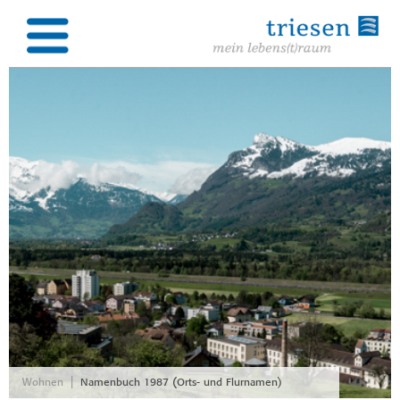
|
Wohnen
Namenbuch 1987 (Orts- und Flurnamen)