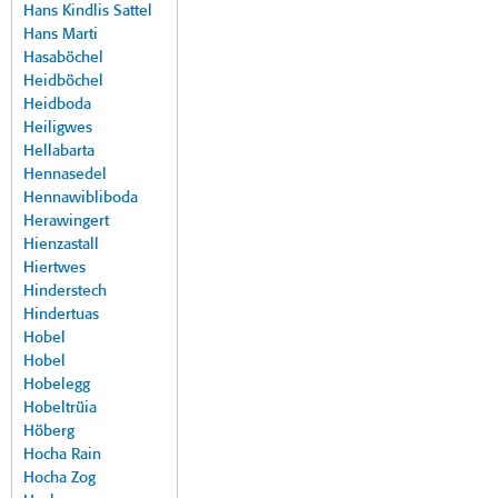
Hans Kindlis Sattel
Hans Marti
Hasaböchel
Heidböchel
Heidboda
Heiligwes
Hellabarta
Hennasedel
Hennawibliboda
Herawingert
Hienzastall
Hiertwes
Hinderstech
Hindertuas
Hobel
Hobel
Hobelegg
Hobeltrüia
Höberg
Hocha Rain
Hocha Zog