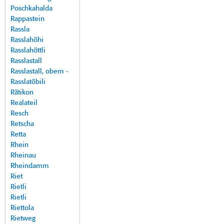
Poschkahalda
Rappastein
Rassla
Rasslahöhi
Rasslahöttli
Rasslastall
Rasslastall, obem -
Rasslatöbili
Rätikon
Realateil
Resch
Retscha
Retta
Rhein
Rheinau
Rheindamm
Riet
Rietli
Rietli
Riettola
Rietweg