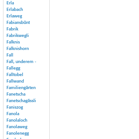
Erla
Erlabach
Erlaweg
Fabiansbünt
Fabrik
Fabrikwegli
Falknis
Falknishorn
Fall
Fall, underem -
Fallegg
Falltobel
Fallwand
Familiengärten
Fanetscha
Fanetschagässli
Faniszog
Fanola
Fanolaloch
Fanolaweg
Fanolenegg