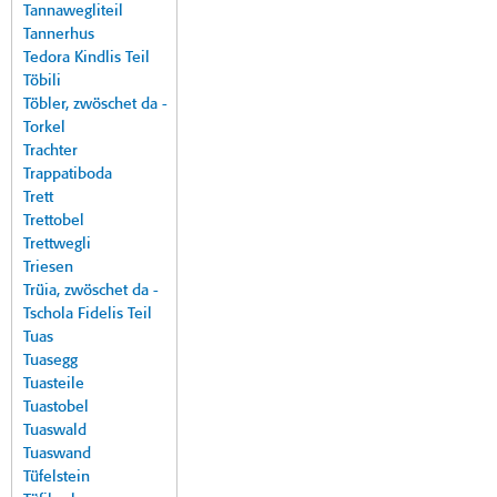
Tannawegliteil
Tannerhus
Tedora Kindlis Teil
Töbili
Töbler, zwöschet da -
Torkel
Trachter
Trappatiboda
Trett
Trettobel
Trettwegli
Triesen
Trüia, zwöschet da -
Tschola Fidelis Teil
Tuas
Tuasegg
Tuasteile
Tuastobel
Tuaswald
Tuaswand
Tüfelstein