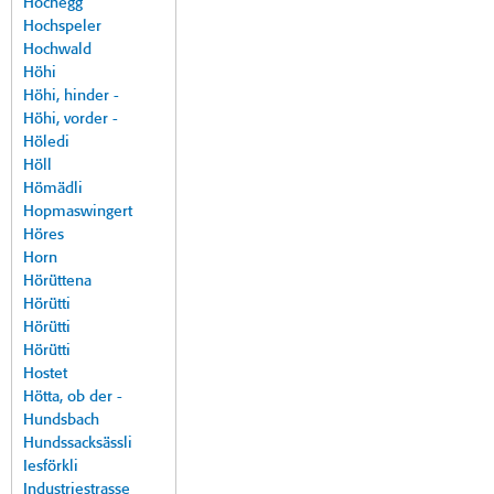
Hochegg
Hochspeler
Hochwald
Höhi
Höhi, hinder -
Höhi, vorder -
Höledi
Höll
Hömädli
Hopmaswingert
Höres
Horn
Hörüttena
Hörütti
Hörütti
Hörütti
Hostet
Hötta, ob der -
Hundsbach
Hundssacksässli
Iesförkli
Industriestrasse