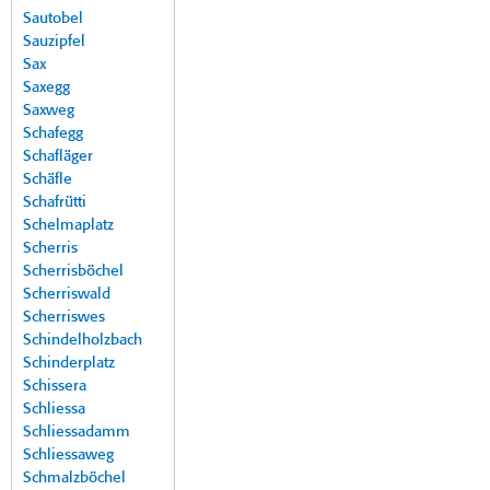
Sautobel
Sauzipfel
Sax
Saxegg
Saxweg
Schafegg
Schafläger
Schäfle
Schafrütti
Schelmaplatz
Scherris
Scherrisböchel
Scherriswald
Scherriswes
Schindelholzbach
Schinderplatz
Schissera
Schliessa
Schliessadamm
Schliessaweg
Schmalzböchel