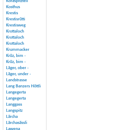
Koraspitzteil
Kosthus
Krestis
Krestisrütti
Krestisweg
Krottaloch
Krottaloch
Krottaloch
Krummacker
Krüz, bim -
Krüz, bim -
Läger, ober -
Läger, under -
Landstrasse
Lang Banzers Höttli
Langegerta
Langegerta
Langgass
Langspitz
Lärcha
Lärchasässli
Lawena