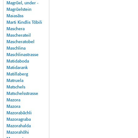
Magrüel, under -
Magrüelstein
Maiasäss
Marti Kindlis Töbili
Maschera
Mascherateil
Mascheratobel
Maschlina
Maschlinastrasse
Matidaboda
Matidarank
Matillaberg
Matruela
Matschels
Matschelsstrasse
Mazora
Mazora
Mazorabächli
Mazoragraba
Mazorahalda
Mazorahöhi