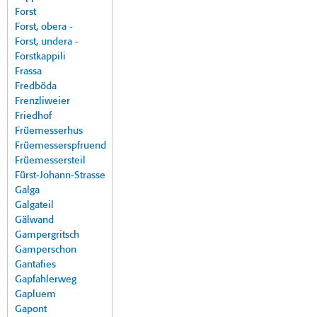
Forst
Forst, obera -
Forst, undera -
Forstkappili
Frassa
Fredböda
Frenzliweier
Friedhof
Früemesserhus
Früemesserspfruend
Früemessersteil
Fürst-Johann-Strasse
Galga
Galgateil
Gälwand
Gampergritsch
Gamperschon
Gantafies
Gapfahlerweg
Gapluem
Gapont