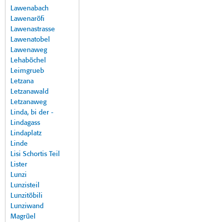
Lawenabach
Lawenaröfi
Lawenastrasse
Lawenatobel
Lawenaweg
Lehaböchel
Leimgrueb
Letzana
Letzanawald
Letzanaweg
Linda, bi der -
Lindagass
Lindaplatz
Linde
Lisi Schortis Teil
Lister
Lunzi
Lunzisteil
Lunzitöbili
Lunziwand
Magrüel