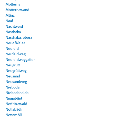
Motterna
Motternawand
Münz
Naaf
Nachtweid
Nasshaka
Nasshaka, obera -
Neua Weier
Neufeld
Neufeldweg
Neufeldweggatter
Neugrütt
Neugrüttweg
Neusand
Neusandweg
Nieboda
Niebodahalda
Niggabünt
Notfritzawald
Nottabädli
Nottamöli