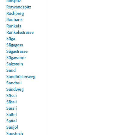
Rotspitz
Rotwandspitz
Ruchberg
Ruebank
Runkels
Runkelsstrasse
Säga
Sägagass
Sägastrasse
Sägaweier
Salzstein
Sand
Sandhüslerweg
Sandteil
Sandweg
Sässli
Sässli
Sässli
Sattel
Sattel
Saujol
Saustech