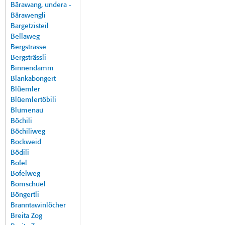
Bärawang, undera -
Bärawengli
Bargetzisteil
Bellaweg
Bergstrasse
Bergsträssli
Binnendamm
Blankabongert
Blüemler
Blüemlertöbili
Blumenau
Böchili
Böchiliweg
Bockweid
Bödili
Bofel
Bofelweg
Bomschuel
Böngertli
Branntawinlöcher
Breita Zog