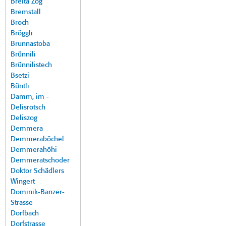
Breita Zog
Bremstall
Broch
Bröggli
Brunnastoba
Brünnili
Brünnilistech
Bsetzi
Büntli
Damm, im -
Delisrotsch
Deliszog
Demmera
Demmeraböchel
Demmerahöhi
Demmeratschoder
Doktor Schädlers
Wingert
Dominik-Banzer-
Strasse
Dorfbach
Dorfstrasse