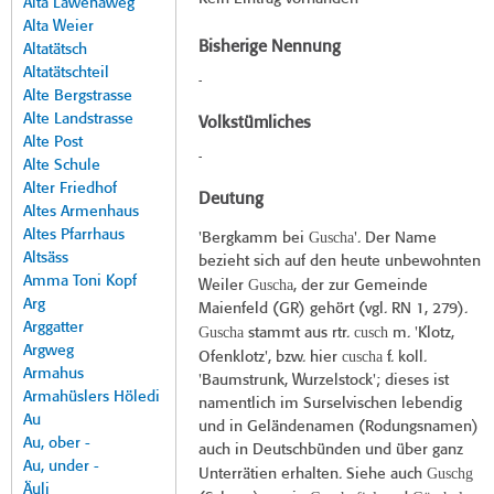
Alta Lawenaweg
Alta Weier
Bisherige Nennung
Altatätsch
Altatätschteil
-
Alte Bergstrasse
Alte Landstrasse
Volkstümliches
Alte Post
-
Alte Schule
Alter Friedhof
Deutung
Altes Armenhaus
Altes Pfarrhaus
Guscha
'Bergkamm bei
'. Der Name
Altsäss
bezieht sich auf den heute unbewohnten
Amma Toni Kopf
Guscha
Weiler
, der zur Gemeinde
Arg
Maienfeld (GR) gehört (vgl. RN 1, 279).
Arggatter
Guscha
cusch
stammt aus rtr.
m. 'Klotz,
Argweg
cuscha
Ofenklotz', bzw. hier
f. koll.
Armahus
'Baumstrunk, Wurzelstock'; dieses ist
Armahüslers Höledi
namentlich im Surselvischen lebendig
Au
und in Geländenamen (Rodungsnamen)
Au, ober -
auch in Deutschbünden und über ganz
Au, under -
Guschg
Unterrätien erhalten. Siehe auch
Äuli