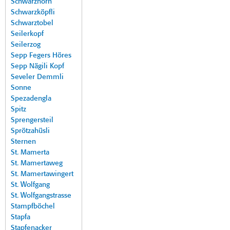
Schwarzhorn
Schwarzköpfli
Schwarztobel
Seilerkopf
Seilerzog
Sepp Fegers Höres
Sepp Nägili Kopf
Seveler Demmli
Sonne
Spezadengla
Spitz
Sprengersteil
Sprötzahüsli
Sternen
St. Mamerta
St. Mamertaweg
St. Mamertawingert
St. Wolfgang
St. Wolfgangstrasse
Stampfböchel
Stapfa
Stapfenacker