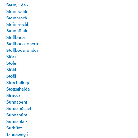
Stein, i da -
Steinbödili
Steinbroch
Steinbröchli
Steinbüntli
Stellböda
Stellboda, obera -
Stellböda, under -
Stöck
Stofel
Stöfili
Stöfili
Storchelkopf
Stotzighalda
Strasse
Sunnaberg
Sunnaböchel
Sunnabünt
Sunnaplatz
Surbünt
Tannawegli