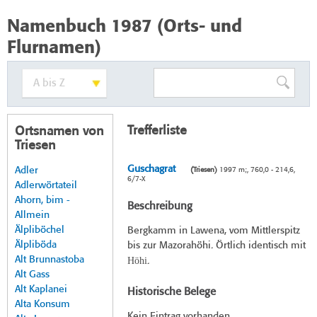
Namenbuch 1987 (Orts- und
Flurnamen)
Trefferliste
Ortsnamen von
Triesen
Guschagrat
Adler
(Triesen)
1997 m;, 760,0 - 214,6,
6/7-X
Adlerwörtateil
Ahorn, bim -
Beschreibung
Allmein
Älpliböchel
Bergkamm in Lawena, vom Mittlerspitz
Älpliböda
bis zur Mazorahöhi. Örtlich identisch mit
Alt Brunnastoba
Höhi
.
Alt Gass
Alt Kaplanei
Historische Belege
Alta Konsum
Kein Eintrag vorhanden