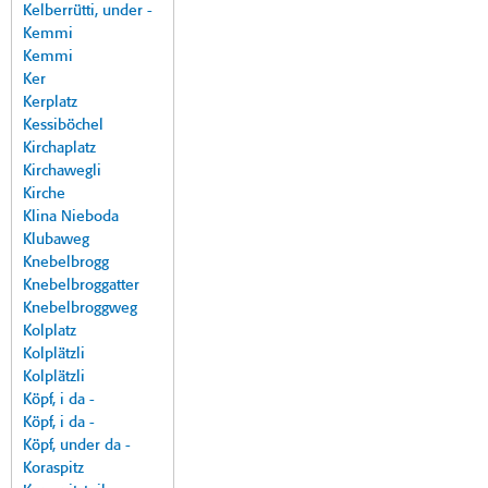
Kelberrütti, under -
Kemmi
Kemmi
Ker
Kerplatz
Kessiböchel
Kirchaplatz
Kirchawegli
Kirche
Klina Nieboda
Klubaweg
Knebelbrogg
Knebelbroggatter
Knebelbroggweg
Kolplatz
Kolplätzli
Kolplätzli
Köpf, i da -
Köpf, i da -
Köpf, under da -
Koraspitz