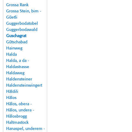
Grossa Rank
Grossa Stein, bim -
Güetli
Guggerbodatobel
Guggerbodawald
Guschagrat
Gütschabad
Hainweg
Halda
Halda, a da -
Haldastrasse
Haldaweg
Haldensteiner
Haldensteinwingert
Häldili
Hälos
Hälos, obera -
Hälos, undera -
Hälosbrogg
Haltmastock
Hanaspel, underem -