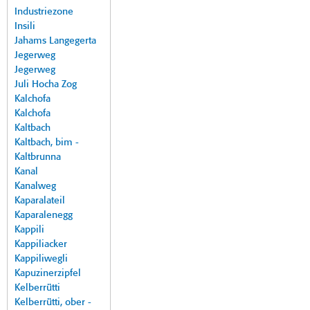
Industriezone
Insili
Jahams Langegerta
Jegerweg
Jegerweg
Juli Hocha Zog
Kalchofa
Kalchofa
Kaltbach
Kaltbach, bim -
Kaltbrunna
Kanal
Kanalweg
Kaparalateil
Kaparalenegg
Kappili
Kappiliacker
Kappiliwegli
Kapuzinerzipfel
Kelberrütti
Kelberrütti, ober -