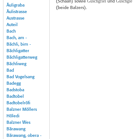
Guschgfiel
Güschgle
(Schaan) sowie
und
Äuligraba
(beide Balzers).
Äulistrasse
Austrasse
Auteil
Bach
Bach, am -
Bächli, bim -
Bächligatter
Bächligatterweg
Bächliweg
Bad
Bad Vogelsang
Badegg
Badstoba
Badtobel
Badtobelröfi
Balzner Möllers
Höledi
Balzner Wes
Bärawang
Bärawang, obera -