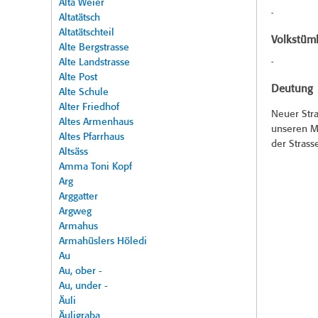
Alta Weier
-
Altatätsch
Altatätschteil
Volkstüml
Alte Bergstrasse
Alte Landstrasse
-
Alte Post
Deutung
Alte Schule
Alter Friedhof
Neuer Str
Altes Armenhaus
unseren Mu
Altes Pfarrhaus
der Stras
Altsäss
Amma Toni Kopf
Arg
Arggatter
Argweg
Armahus
Armahüslers Höledi
Au
Au, ober -
Au, under -
Äuli
Äuligraba