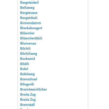
Bargetzisteil
Bellaweg
Bergstrasse
Bergsträssli
Binnendamm
Blankabongert
Blüemler
Blüemlertöbili
Blumenau
Böchili
Böchiliweg
Bockweid
Bödili
Bofel
Bofelweg
Bomschuel
Böngertli
Branntawinlöcher
Breita Zog
Breita Zog
Bremstall