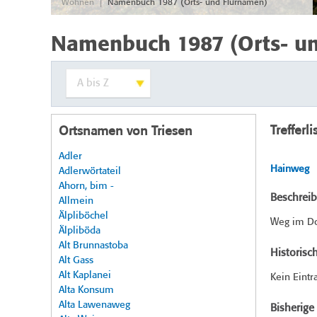
|
Wohnen
Namenbuch 1987 (Orts- und Flurnamen)
Namenbuch 1987 (Orts- u
Trefferli
Ortsnamen von Triesen
Adler
Hainweg
Adlerwörtateil
Ahorn, bim -
Beschrei
Allmein
Älpliböchel
Weg im Dor
Älpliböda
Alt Brunnastoba
Historisc
Alt Gass
Alt Kaplanei
Kein Eintr
Alta Konsum
Alta Lawenaweg
Bisherig