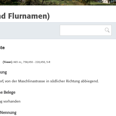
nd Flurnamen)
ste
(Triesen)
465 m;, 758,450 - 220,450, 5-R
bung
f, von der Maschlinastrasse in südlicher Richtung abbiegend.
he Belege
ag vorhanden
e Nennung