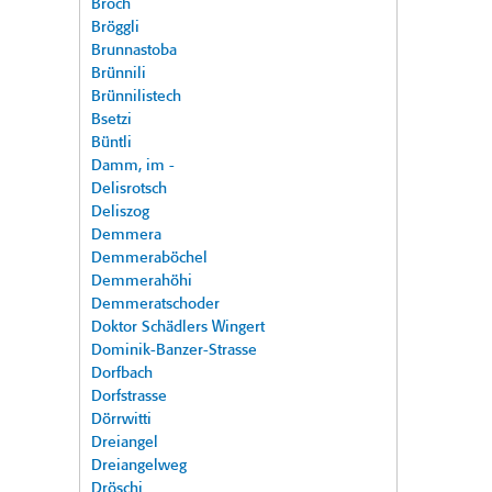
Broch
Bröggli
Brunnastoba
Brünnili
Brünnilistech
Bsetzi
Büntli
Damm, im -
Delisrotsch
Deliszog
Demmera
Demmeraböchel
Demmerahöhi
Demmeratschoder
Doktor Schädlers Wingert
Dominik-Banzer-Strasse
Dorfbach
Dorfstrasse
Dörrwitti
Dreiangel
Dreiangelweg
Dröschi