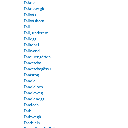
Fabrik
Fabrikwegli
Falknis
Falknishorn
Fall
Fall, underem -
Fallegg
Falltobel
Fallwand
Familiengärten
Fanetscha
Fanetschagässli
Faniszog
Fanola
Fanolaloch
Fanolaweg
Fanolenegg
Faraloch
Farb
Farbwegli
Faschiels