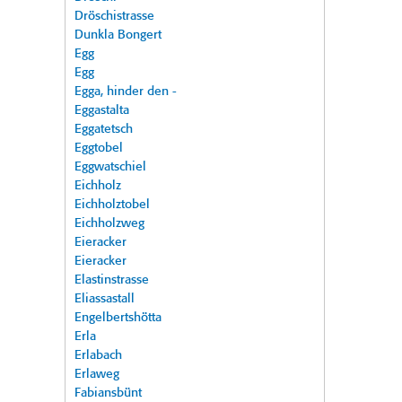
Dröschistrasse
Dunkla Bongert
Egg
Egg
Egga, hinder den -
Eggastalta
Eggatetsch
Eggtobel
Eggwatschiel
Eichholz
Eichholztobel
Eichholzweg
Eieracker
Eieracker
Elastinstrasse
Eliassastall
Engelbertshötta
Erla
Erlabach
Erlaweg
Fabiansbünt