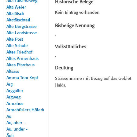
Alta Lawenaweg
Historische Belege
Alta Weier
Kein Eintrag vorhanden
Altatätsch
Altatätschteil
Bisherige Nennung
Alte Bergstrasse
Alte Landstrasse
-
Alte Post
Alte Schule
Volkstümliches
Alter Friedhof
-
Altes Armenhaus
Altes Pfarrhaus
Deutung
Altsäss
Amma Toni Kopf
Strassenname mit Bezug auf das Gebiet
Arg
Halda
.
Arggatter
Argweg
Armahus
Armahüslers Höledi
Au
Au, ober -
Au, under -
Äuli