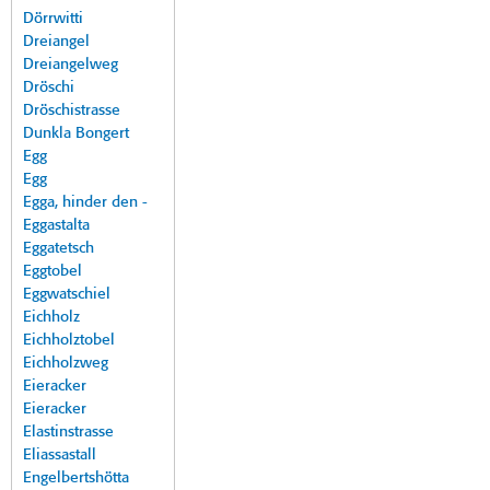
Dörrwitti
Dreiangel
Dreiangelweg
Dröschi
Dröschistrasse
Dunkla Bongert
Egg
Egg
Egga, hinder den -
Eggastalta
Eggatetsch
Eggtobel
Eggwatschiel
Eichholz
Eichholztobel
Eichholzweg
Eieracker
Eieracker
Elastinstrasse
Eliassastall
Engelbertshötta