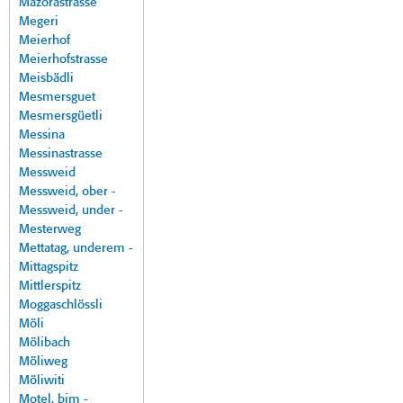
Mazorastrasse
Megeri
Meierhof
Meierhofstrasse
Meisbädli
Mesmersguet
Mesmersgüetli
Messina
Messinastrasse
Messweid
Messweid, ober -
Messweid, under -
Mesterweg
Mettatag, underem -
Mittagspitz
Mittlerspitz
Moggaschlössli
Möli
Mölibach
Möliweg
Möliwiti
Motel, bim -