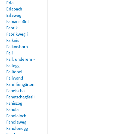
Erla
Erlabach
Erlaweg
Fabiansbünt
Fabrik
Fabrikwegli
Falknis
Falknishorn
Fall
Fall, underem -
Fallegg
Falltobel
Fallwand
Familiengärten
Fanetscha
Fanetschagässli
Faniszog
Fanola
Fanolaloch
Fanolaweg
Fanolenegg