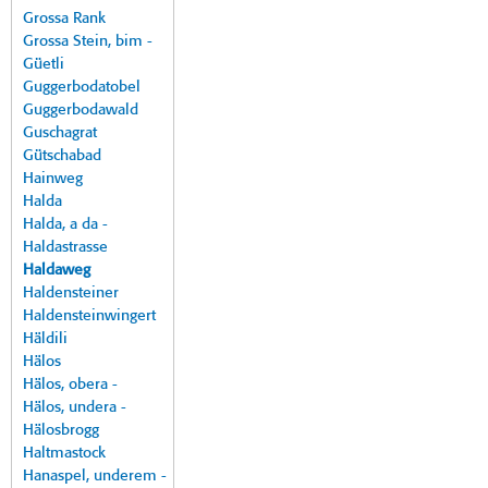
Grossa Rank
Grossa Stein, bim -
Güetli
Guggerbodatobel
Guggerbodawald
Guschagrat
Gütschabad
Hainweg
Halda
Halda, a da -
Haldastrasse
Haldaweg
Haldensteiner
Haldensteinwingert
Häldili
Hälos
Hälos, obera -
Hälos, undera -
Hälosbrogg
Haltmastock
Hanaspel, underem -