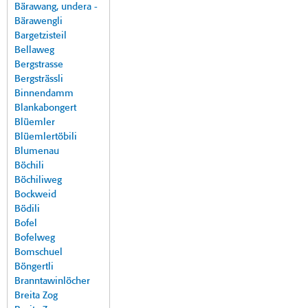
Bärawang, undera -
Bärawengli
Bargetzisteil
Bellaweg
Bergstrasse
Bergsträssli
Binnendamm
Blankabongert
Blüemler
Blüemlertöbili
Blumenau
Böchili
Böchiliweg
Bockweid
Bödili
Bofel
Bofelweg
Bomschuel
Böngertli
Branntawinlöcher
Breita Zog