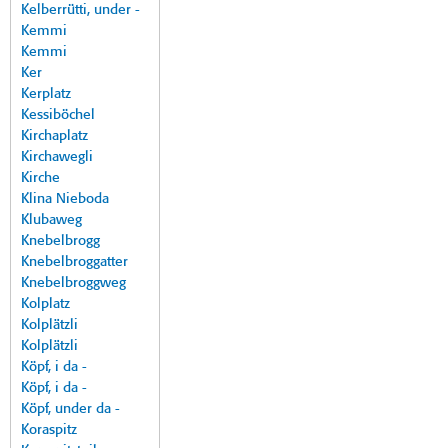
Kelberrütti, under -
Kemmi
Kemmi
Ker
Kerplatz
Kessiböchel
Kirchaplatz
Kirchawegli
Kirche
Klina Nieboda
Klubaweg
Knebelbrogg
Knebelbroggatter
Knebelbroggweg
Kolplatz
Kolplätzli
Kolplätzli
Köpf, i da -
Köpf, i da -
Köpf, under da -
Koraspitz