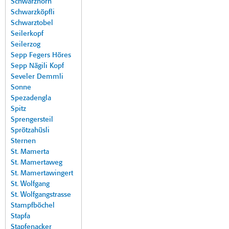
Schwarzhorn
Schwarzköpfli
Schwarztobel
Seilerkopf
Seilerzog
Sepp Fegers Höres
Sepp Nägili Kopf
Seveler Demmli
Sonne
Spezadengla
Spitz
Sprengersteil
Sprötzahüsli
Sternen
St. Mamerta
St. Mamertaweg
St. Mamertawingert
St. Wolfgang
St. Wolfgangstrasse
Stampfböchel
Stapfa
Stapfenacker