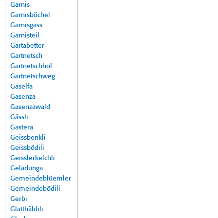
Garnis
Garnisböchel
Garnisgass
Garnisteil
Gartabetter
Gartnetsch
Gartnetschhof
Gartnetschweg
Gaselfa
Gasenza
Gasenzawald
Gässli
Gastera
Geissbenkli
Geissbödili
Geisslerkelchli
Geladunga
Gemeindeblüemler
Gemeindebödili
Gerbi
Glatthäldili