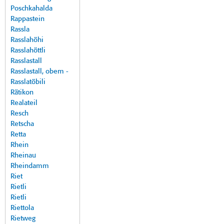
Poschkahalda
Rappastein
Rassla
Rasslahöhi
Rasslahöttli
Rasslastall
Rasslastall, obem -
Rasslatöbili
Rätikon
Realateil
Resch
Retscha
Retta
Rhein
Rheinau
Rheindamm
Riet
Rietli
Rietli
Riettola
Rietweg