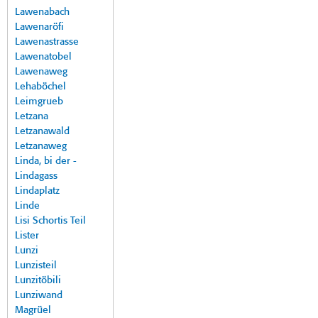
Lawenabach
Lawenaröfi
Lawenastrasse
Lawenatobel
Lawenaweg
Lehaböchel
Leimgrueb
Letzana
Letzanawald
Letzanaweg
Linda, bi der -
Lindagass
Lindaplatz
Linde
Lisi Schortis Teil
Lister
Lunzi
Lunzisteil
Lunzitöbili
Lunziwand
Magrüel