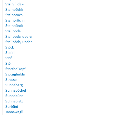
Stein, i da -
Steinbödili
Steinbroch
Steinbröchli
Steinbüntli
Stellböda
Stellboda, obera -
Stellböda, under -
Stöck
Stofel
Stöfili
Stöfili
Storchelkopf
Stotzighalda
Strasse
Sunnaberg
Sunnaböchel
Sunnabünt
Sunnaplatz
Surbünt
Tannawegli