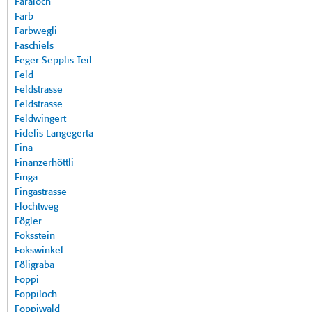
Faraloch
Farb
Farbwegli
Faschiels
Feger Sepplis Teil
Feld
Feldstrasse
Feldstrasse
Feldwingert
Fidelis Langegerta
Fina
Finanzerhöttli
Finga
Fingastrasse
Flochtweg
Fögler
Foksstein
Fokswinkel
Föligraba
Foppi
Foppiloch
Foppiwald