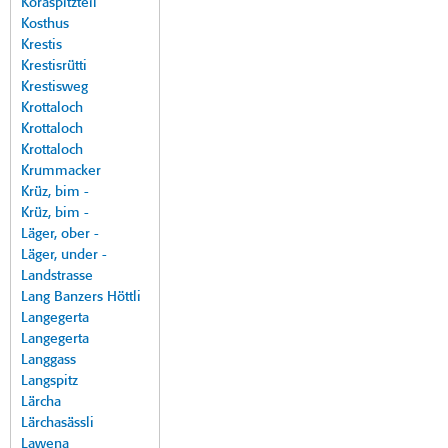
Koraspitzteil
Kosthus
Krestis
Krestisrütti
Krestisweg
Krottaloch
Krottaloch
Krottaloch
Krummacker
Krüz, bim -
Krüz, bim -
Läger, ober -
Läger, under -
Landstrasse
Lang Banzers Höttli
Langegerta
Langegerta
Langgass
Langspitz
Lärcha
Lärchasässli
Lawena