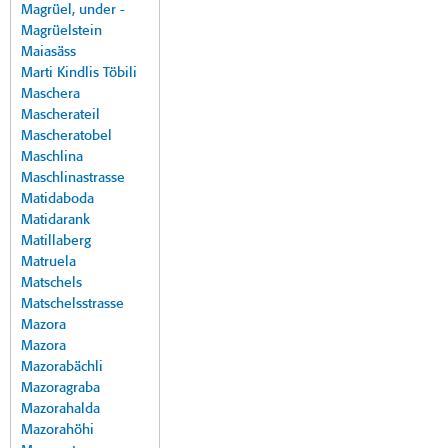
Magrüel, under -
Magrüelstein
Maiasäss
Marti Kindlis Töbili
Maschera
Mascherateil
Mascheratobel
Maschlina
Maschlinastrasse
Matidaboda
Matidarank
Matillaberg
Matruela
Matschels
Matschelsstrasse
Mazora
Mazora
Mazorabächli
Mazoragraba
Mazorahalda
Mazorahöhi