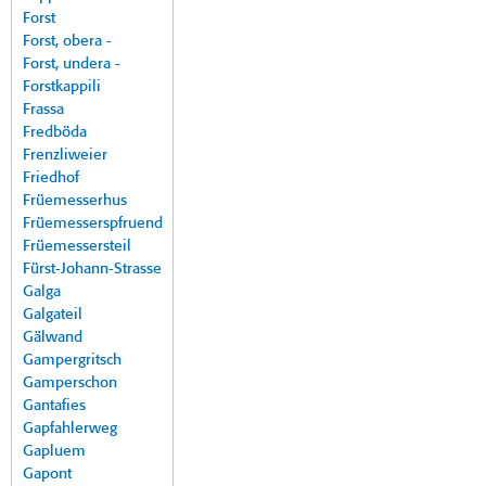
Forst
Forst, obera -
Forst, undera -
Forstkappili
Frassa
Fredböda
Frenzliweier
Friedhof
Früemesserhus
Früemesserspfruend
Früemessersteil
Fürst-Johann-Strasse
Galga
Galgateil
Gälwand
Gampergritsch
Gamperschon
Gantafies
Gapfahlerweg
Gapluem
Gapont