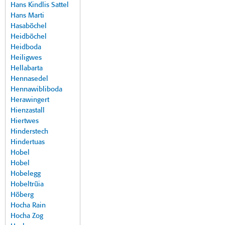
Hans Kindlis Sattel
Hans Marti
Hasaböchel
Heidböchel
Heidboda
Heiligwes
Hellabarta
Hennasedel
Hennawibliboda
Herawingert
Hienzastall
Hiertwes
Hinderstech
Hindertuas
Hobel
Hobel
Hobelegg
Hobeltrüia
Höberg
Hocha Rain
Hocha Zog