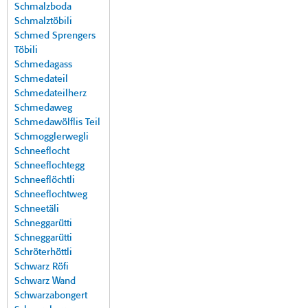
Schmalzboda
Schmalztöbili
Schmed Sprengers
Töbili
Schmedagass
Schmedateil
Schmedateilherz
Schmedaweg
Schmedawölflis Teil
Schmogglerwegli
Schneeflocht
Schneeflochtegg
Schneeflöchtli
Schneeflochtweg
Schneetäli
Schneggarütti
Schneggarütti
Schröterhöttli
Schwarz Röfi
Schwarz Wand
Schwarzabongert