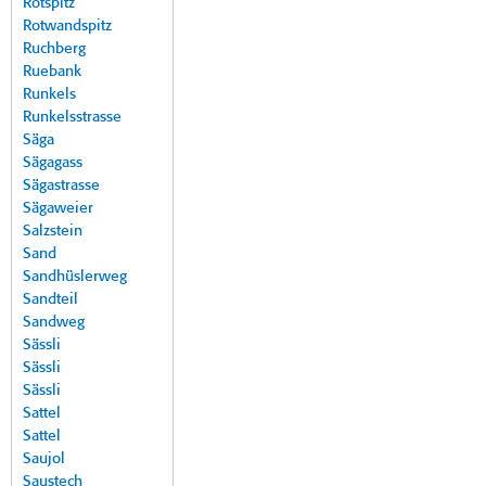
Rotspitz
Rotwandspitz
Ruchberg
Ruebank
Runkels
Runkelsstrasse
Säga
Sägagass
Sägastrasse
Sägaweier
Salzstein
Sand
Sandhüslerweg
Sandteil
Sandweg
Sässli
Sässli
Sässli
Sattel
Sattel
Saujol
Saustech