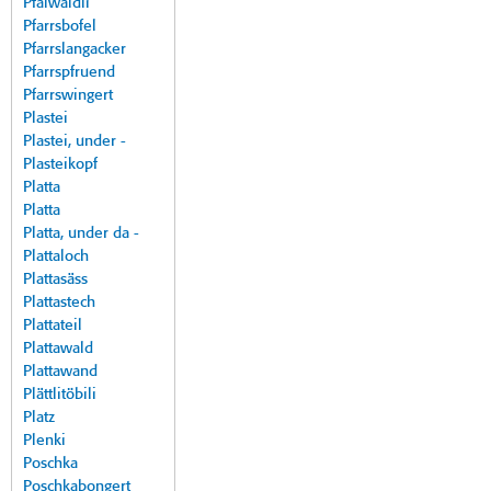
Pfalwäldli
Pfarrsbofel
Pfarrslangacker
Pfarrspfruend
Pfarrswingert
Plastei
Plastei, under -
Plasteikopf
Platta
Platta
Platta, under da -
Plattaloch
Plattasäss
Plattastech
Plattateil
Plattawald
Plattawand
Plättlitöbili
Platz
Plenki
Poschka
Poschkabongert