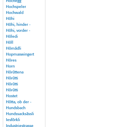
Hochegg
Hochspeler
Hochwald
Höhi
Höhi, hinder -
Höhi, vorder -
Höledi
Höll
Hömädli
Hopmaswingert
Höres
Horn
Hörüttena
Hörütti
Hörütti
Hörütti
Hostet
Hötta, ob der -
Hundsbach
Hundssacksässli
Iesförkli
Industriestrasse