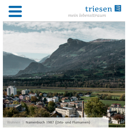
|
Wohnen
Namenbuch 1987 (Orts- und Flurnamen)