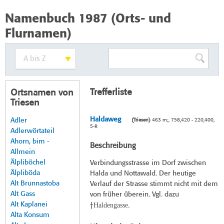
Namenbuch 1987 (Orts- und
Flurnamen)
Trefferliste
Ortsnamen von
Triesen
Haldaweg
Adler
(Triesen)
463 m;, 758,420 - 220,400,
5-R
Adlerwörtateil
Ahorn, bim -
Beschreibung
Allmein
Älpliböchel
Verbindungsstrasse im Dorf zwischen
Älpliböda
Halda und Nottawald. Der heutige
Alt Brunnastoba
Verlauf der Strasse stimmt nicht mit dem
Alt Gass
von früher überein. Vgl. dazu
Alt Kaplanei
Haldengasse
†
.
Alta Konsum