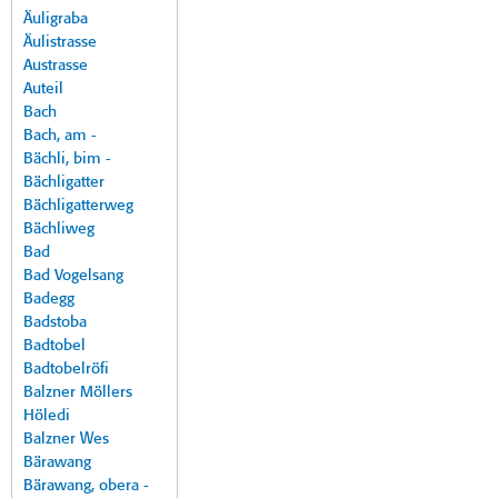
Äuligraba
Äulistrasse
Austrasse
Auteil
Bach
Bach, am -
Bächli, bim -
Bächligatter
Bächligatterweg
Bächliweg
Bad
Bad Vogelsang
Badegg
Badstoba
Badtobel
Badtobelröfi
Balzner Möllers
Höledi
Balzner Wes
Bärawang
Bärawang, obera -