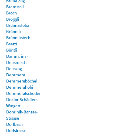
Breita Zog
Bremstall
Broch
Bröggli
Brunnastoba
Brünnili
Brünnilistech
Bsetzi
Büntli
Damm, im -
Delisrotsch
Deliszog
Demmera
Demmeraböchel
Demmerahöhi
Demmeratschoder
Doktor Schädlers
Wingert
Dominik-Banzer-
Strasse
Dorfbach
Dorfstrasse