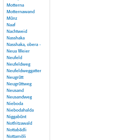
Motterna
Motternawand
Münz
Naaf
Nachtweid
Nasshaka
Nasshaka, obera -
Neua Weier
Neufeld
Neufeldweg
Neufeldweggatter
Neugrütt
Neugrüttweg
Neusand
Neusandweg
Nieboda
Niebodahalda
Niggabünt
Notfritzawald
Nottabädli
Nottamöli