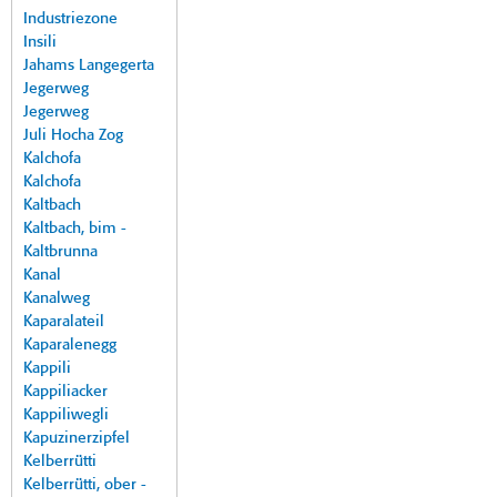
Industriezone
Insili
Jahams Langegerta
Jegerweg
Jegerweg
Juli Hocha Zog
Kalchofa
Kalchofa
Kaltbach
Kaltbach, bim -
Kaltbrunna
Kanal
Kanalweg
Kaparalateil
Kaparalenegg
Kappili
Kappiliacker
Kappiliwegli
Kapuzinerzipfel
Kelberrütti
Kelberrütti, ober -