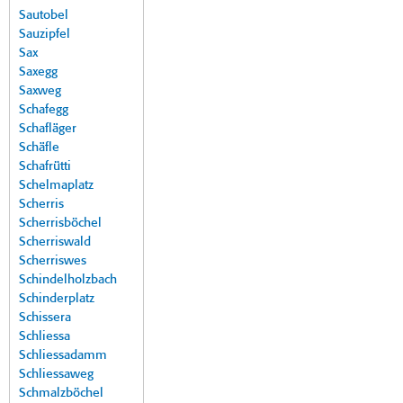
Sautobel
Sauzipfel
Sax
Saxegg
Saxweg
Schafegg
Schafläger
Schäfle
Schafrütti
Schelmaplatz
Scherris
Scherrisböchel
Scherriswald
Scherriswes
Schindelholzbach
Schinderplatz
Schissera
Schliessa
Schliessadamm
Schliessaweg
Schmalzböchel