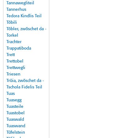
Tannawegliteil
Tannerhus
Tedora Kindlis Teil
Töbili
Töbler, zwöschet da -
Torkel
Trachter
Trappatiboda
Trett
Trettobel
Trettwegli
Triesen
Trüia, zwöschet da -
Tschola Fidelis Teil
Tuas
Tuasegg
Tuasteile
Tuastobel
Tuaswald
Tuaswand
Tüfelstein