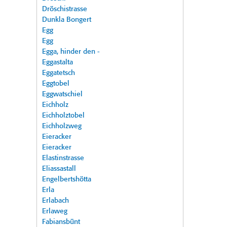
Dröschistrasse
Dunkla Bongert
Egg
Egg
Egga, hinder den -
Eggastalta
Eggatetsch
Eggtobel
Eggwatschiel
Eichholz
Eichholztobel
Eichholzweg
Eieracker
Eieracker
Elastinstrasse
Eliassastall
Engelbertshötta
Erla
Erlabach
Erlaweg
Fabiansbünt