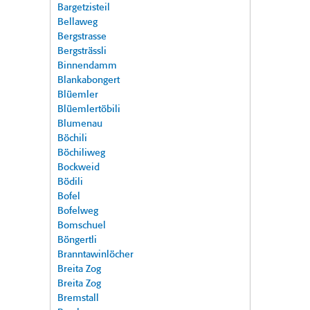
Bargetzisteil
Bellaweg
Bergstrasse
Bergsträssli
Binnendamm
Blankabongert
Blüemler
Blüemlertöbili
Blumenau
Böchili
Böchiliweg
Bockweid
Bödili
Bofel
Bofelweg
Bomschuel
Böngertli
Branntawinlöcher
Breita Zog
Breita Zog
Bremstall