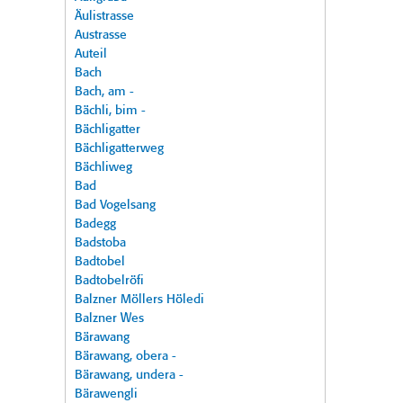
Äulistrasse
Austrasse
Auteil
Bach
Bach, am -
Bächli, bim -
Bächligatter
Bächligatterweg
Bächliweg
Bad
Bad Vogelsang
Badegg
Badstoba
Badtobel
Badtobelröfi
Balzner Möllers Höledi
Balzner Wes
Bärawang
Bärawang, obera -
Bärawang, undera -
Bärawengli