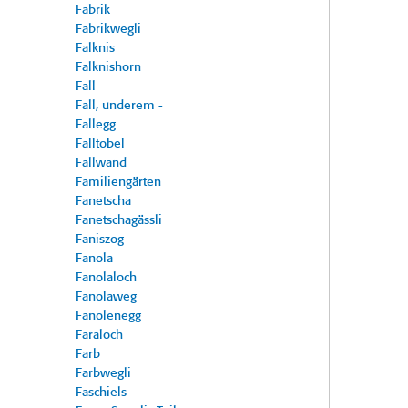
Fabrik
Fabrikwegli
Falknis
Falknishorn
Fall
Fall, underem -
Fallegg
Falltobel
Fallwand
Familiengärten
Fanetscha
Fanetschagässli
Faniszog
Fanola
Fanolaloch
Fanolaweg
Fanolenegg
Faraloch
Farb
Farbwegli
Faschiels