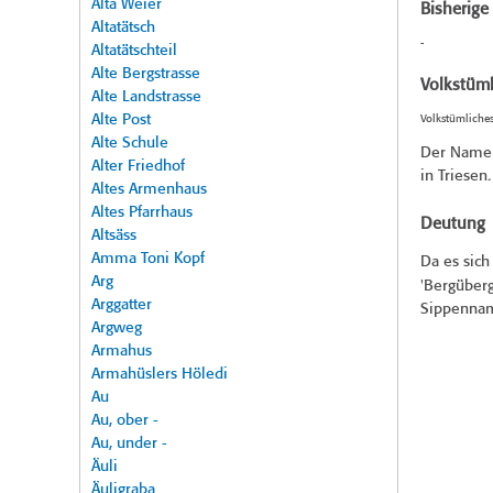
Alta Weier
Bisherig
Altatätsch
-
Altatätschteil
Alte Bergstrasse
Volkstüml
Alte Landstrasse
Alte Post
Volkstümliche
Alte Schule
Der Name 
Alter Friedhof
in Triesen.
Altes Armenhaus
Altes Pfarrhaus
Deutung
Altsäss
Amma Toni Kopf
Da es sich
Arg
'Bergüber
Arggatter
Sippennam
Argweg
Armahus
Armahüslers Höledi
Au
Au, ober -
Au, under -
Äuli
Äuligraba