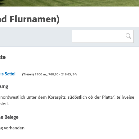
nd Flurnamen)
ste
is Sattel
(Triesen)
1700 m;, 760,70 - 216,65, 7-V
bung
2
ordwestlich unter dem Koraspitz, südöstlich ob der Platta
, teilweise
teil.
he Belege
ag vorhanden