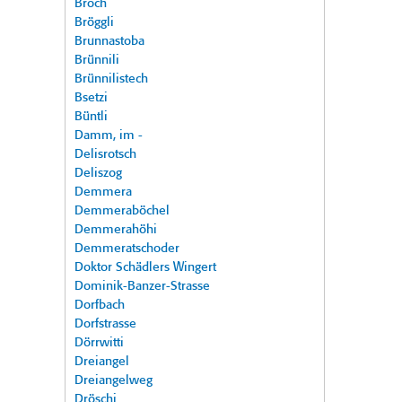
Broch
Bröggli
Brunnastoba
Brünnili
Brünnilistech
Bsetzi
Büntli
Damm, im -
Delisrotsch
Deliszog
Demmera
Demmeraböchel
Demmerahöhi
Demmeratschoder
Doktor Schädlers Wingert
Dominik-Banzer-Strasse
Dorfbach
Dorfstrasse
Dörrwitti
Dreiangel
Dreiangelweg
Dröschi