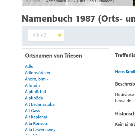
|
Wohnen
Namenbuch 1987 (Orts- und Flurnamen)
Namenbuch 1987 (Orts- u
Trefferli
Ortsnamen von Triesen
Adler
Hans Kindl
Adlerwörtateil
Ahorn, bim -
Beschrei
Allmein
Älpliböchel
Heuwiese n
Älpliböda
bewaldet, s
Alt Brunnastoba
Alt Gass
Historisc
Alt Kaplanei
Alta Konsum
Kein Eintr
Alta Lawenaweg