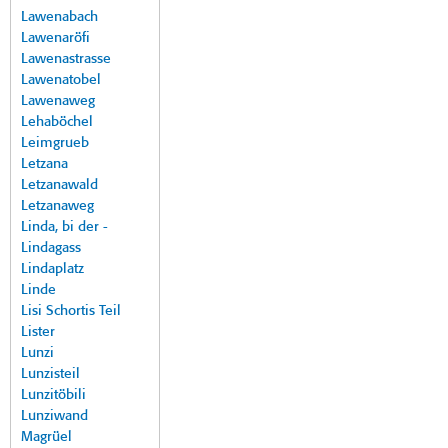
Lawenabach
Lawenaröfi
Lawenastrasse
Lawenatobel
Lawenaweg
Lehaböchel
Leimgrueb
Letzana
Letzanawald
Letzanaweg
Linda, bi der -
Lindagass
Lindaplatz
Linde
Lisi Schortis Teil
Lister
Lunzi
Lunzisteil
Lunzitöbili
Lunziwand
Magrüel