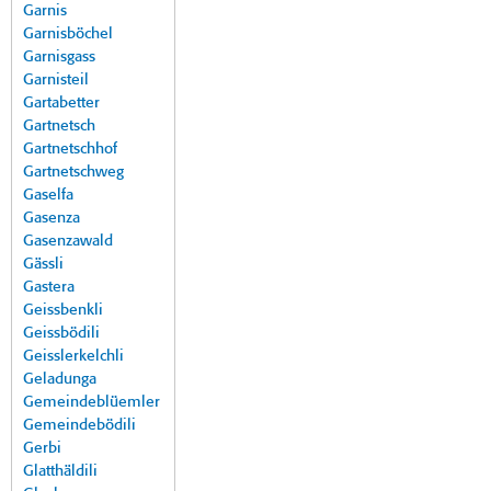
Garnis
Garnisböchel
Garnisgass
Garnisteil
Gartabetter
Gartnetsch
Gartnetschhof
Gartnetschweg
Gaselfa
Gasenza
Gasenzawald
Gässli
Gastera
Geissbenkli
Geissbödili
Geisslerkelchli
Geladunga
Gemeindeblüemler
Gemeindebödili
Gerbi
Glatthäldili