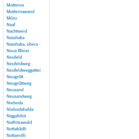
Motterna
Motternawand
Münz
Naaf
Nachtweid
Nasshaka
Nasshaka, obera -
Neua Weier
Neufeld
Neufeldweg
Neufeldweggatter
Neugrütt
Neugrüttweg
Neusand
Neusandweg
Nieboda
Niebodahalda
Niggabünt
Notfritzawald
Nottabädli
Nottamöli