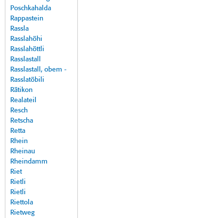
Poschkahalda
Rappastein
Rassla
Rasslahöhi
Rasslahöttli
Rasslastall
Rasslastall, obem -
Rasslatöbili
Rätikon
Realateil
Resch
Retscha
Retta
Rhein
Rheinau
Rheindamm
Riet
Rietli
Rietli
Riettola
Rietweg