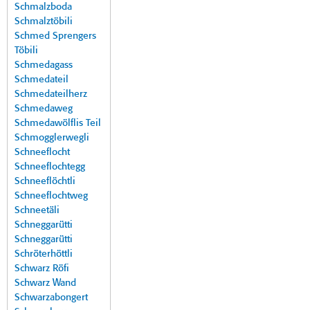
Schmalzboda
Schmalztöbili
Schmed Sprengers
Töbili
Schmedagass
Schmedateil
Schmedateilherz
Schmedaweg
Schmedawölflis Teil
Schmogglerwegli
Schneeflocht
Schneeflochtegg
Schneeflöchtli
Schneeflochtweg
Schneetäli
Schneggarütti
Schneggarütti
Schröterhöttli
Schwarz Röfi
Schwarz Wand
Schwarzabongert