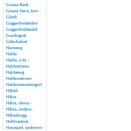
Grossa Rank
Grossa Stein, bim -
Güetli
Guggerbodatobel
Guggerbodawald
Guschagrat
Gütschabad
Hainweg
Halda
Halda, a da -
Haldastrasse
Haldaweg
Haldensteiner
Haldensteinwingert
Häldili
Hälos
Hälos, obera -
Hälos, undera -
Hälosbrogg
Haltmastock
Hanaspel, underem -