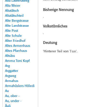
Alta Lawenaweg
Alta Weier
Bisherige Nennung
Altatätsch
Altatätschteil
-
Alte Bergstrasse
Alte Landstrasse
Volkstümliches
Alte Post
-
Alte Schule
Alter Friedhof
Deutung
Altes Armenhaus
Altes Pfarrhaus
Tuas
'Hinterer Teil von
'.
Altsäss
Amma Toni Kopf
Arg
Arggatter
Argweg
Armahus
Armahüslers Höledi
Au
Au, ober -
Au, under -
Äuli