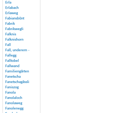
Erla
Erlabach
Erlaweg
Fabiansbünt
Fabrik
Fabrikwegli
Falknis
Falknishorn
Fall
Fall, underem -
Fallegg
Falltobel
Fallwand
Familiengärten
Fanetscha
Fanetschagässli
Faniszog
Fanola
Fanolaloch
Fanolaweg
Fanolenegg