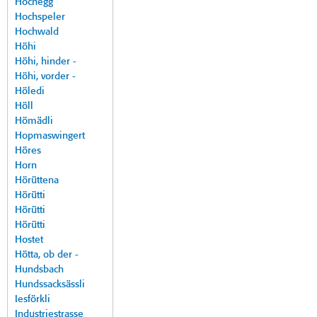
Hochegg
Hochspeler
Hochwald
Höhi
Höhi, hinder -
Höhi, vorder -
Höledi
Höll
Hömädli
Hopmaswingert
Höres
Horn
Hörüttena
Hörütti
Hörütti
Hörütti
Hostet
Hötta, ob der -
Hundsbach
Hundssacksässli
Iesförkli
Industriestrasse