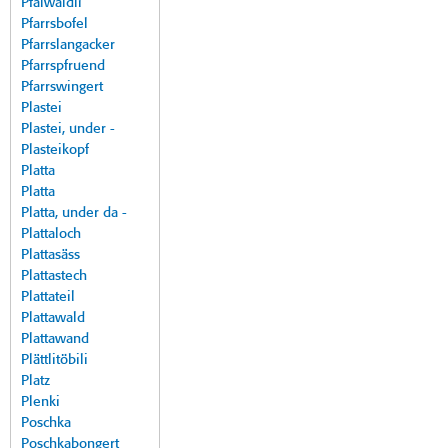
Pfalwäldli
Pfarrsbofel
Pfarrslangacker
Pfarrspfruend
Pfarrswingert
Plastei
Plastei, under -
Plasteikopf
Platta
Platta
Platta, under da -
Plattaloch
Plattasäss
Plattastech
Plattateil
Plattawald
Plattawand
Plättlitöbili
Platz
Plenki
Poschka
Poschkabongert