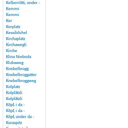
Kelberrütti, under -
Kemmi
Kemmi
Ker
Kerplatz
Kessiböchel
Kirchaplatz
Kirchawegli
Kirche
Klina Nieboda
Klubaweg
Knebelbrogg
Knebelbroggatter
Knebelbroggweg
Kolplatz
Kolplätzli
Kolplätzli
Köpf, i da -
Köpf, i da -
Köpf, under da -
Koraspitz