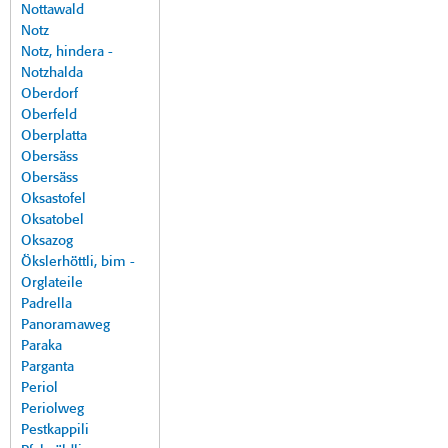
Nottawald
Notz
Notz, hindera -
Notzhalda
Oberdorf
Oberfeld
Oberplatta
Obersäss
Obersäss
Oksastofel
Oksatobel
Oksazog
Ökslerhöttli, bim -
Orglateile
Padrella
Panoramaweg
Paraka
Parganta
Periol
Periolweg
Pestkappili