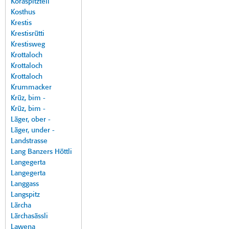
Koraspitzteil
Kosthus
Krestis
Krestisrütti
Krestisweg
Krottaloch
Krottaloch
Krottaloch
Krummacker
Krüz, bim -
Krüz, bim -
Läger, ober -
Läger, under -
Landstrasse
Lang Banzers Höttli
Langegerta
Langegerta
Langgass
Langspitz
Lärcha
Lärchasässli
Lawena