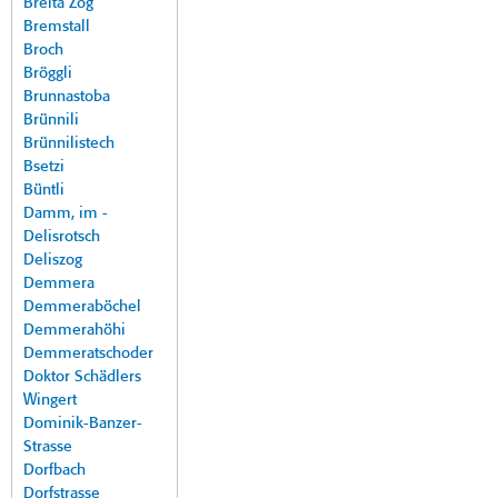
Breita Zog
Bremstall
Broch
Bröggli
Brunnastoba
Brünnili
Brünnilistech
Bsetzi
Büntli
Damm, im -
Delisrotsch
Deliszog
Demmera
Demmeraböchel
Demmerahöhi
Demmeratschoder
Doktor Schädlers
Wingert
Dominik-Banzer-
Strasse
Dorfbach
Dorfstrasse