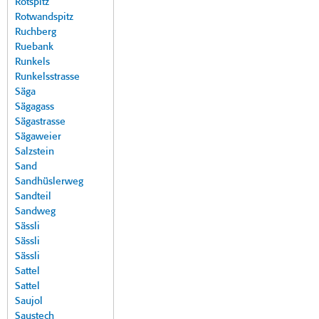
Rotspitz
Rotwandspitz
Ruchberg
Ruebank
Runkels
Runkelsstrasse
Säga
Sägagass
Sägastrasse
Sägaweier
Salzstein
Sand
Sandhüslerweg
Sandteil
Sandweg
Sässli
Sässli
Sässli
Sattel
Sattel
Saujol
Saustech