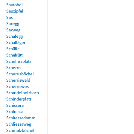
Sautobel
Sauzipfel
Sax
Saxegg
Saxweg
Schafegg
Schafläger
Schäfle
Schafrütti
Schelmaplatz
Scherris
Scherrisböchel
Scherriswald
Scherriswes
Schindelholzbach
Schinderplatz
Schissera
Schliessa
Schliessadamm
Schliessaweg
Schmalzböchel