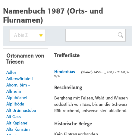
Namenbuch 1987 (Orts- und
Flurnamen)
Trefferliste
Ortsnamen von
Triesen
Hindertuas
Adler
(Triesen)
1450 m;, 760,2 - 216,0, 7-
V/W
Adlerwörtateil
Ahorn, bim -
Beschreibung
Allmein
Älpliböchel
Berghang mit Felsen, Wald und Wiesen
Älpliböda
südöstlich von Tuas, bis an die Schwarz
Alt Brunnastoba
Röfi reichend, teilweise steil abfallend.
Alt Gass
Alt Kaplanei
Historische Belege
Alta Konsum
Kein Eintrag vorhanden