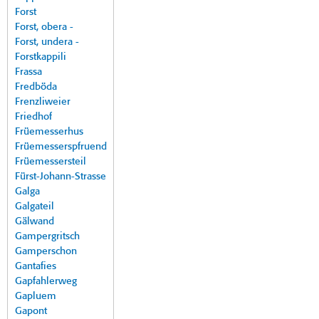
Forst
Forst, obera -
Forst, undera -
Forstkappili
Frassa
Fredböda
Frenzliweier
Friedhof
Früemesserhus
Früemesserspfruend
Früemessersteil
Fürst-Johann-Strasse
Galga
Galgateil
Gälwand
Gampergritsch
Gamperschon
Gantafies
Gapfahlerweg
Gapluem
Gapont