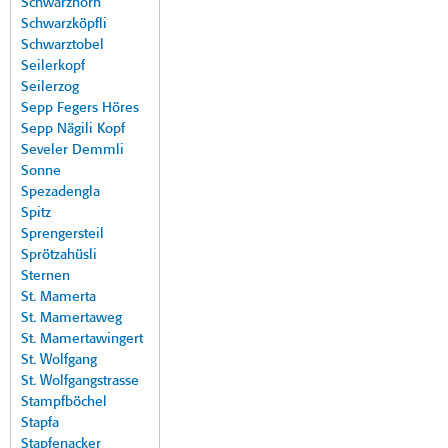
Schwarzhorn
Schwarzköpfli
Schwarztobel
Seilerkopf
Seilerzog
Sepp Fegers Höres
Sepp Nägili Kopf
Seveler Demmli
Sonne
Spezadengla
Spitz
Sprengersteil
Sprötzahüsli
Sternen
St. Mamerta
St. Mamertaweg
St. Mamertawingert
St. Wolfgang
St. Wolfgangstrasse
Stampfböchel
Stapfa
Stapfenacker