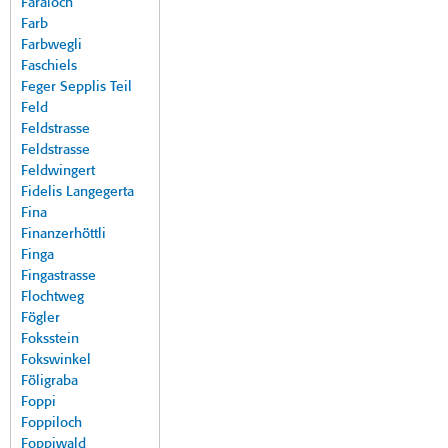
Faraloch
Farb
Farbwegli
Faschiels
Feger Sepplis Teil
Feld
Feldstrasse
Feldstrasse
Feldwingert
Fidelis Langegerta
Fina
Finanzerhöttli
Finga
Fingastrasse
Flochtweg
Fögler
Foksstein
Fokswinkel
Föligraba
Foppi
Foppiloch
Foppiwald