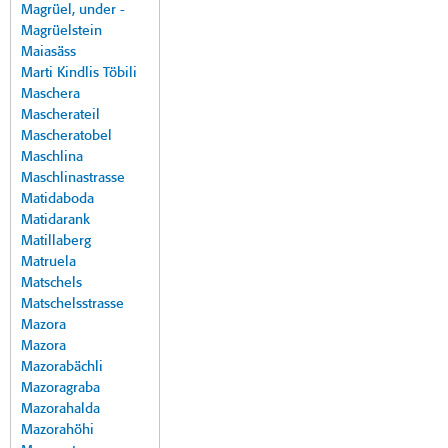
Magrüel, under -
Magrüelstein
Maiasäss
Marti Kindlis Töbili
Maschera
Mascherateil
Mascheratobel
Maschlina
Maschlinastrasse
Matidaboda
Matidarank
Matillaberg
Matruela
Matschels
Matschelsstrasse
Mazora
Mazora
Mazorabächli
Mazoragraba
Mazorahalda
Mazorahöhi