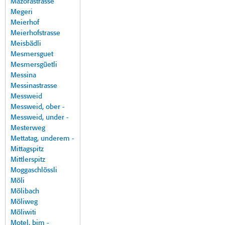
Mazorastrasse
Megeri
Meierhof
Meierhofstrasse
Meisbädli
Mesmersguet
Mesmersgüetli
Messina
Messinastrasse
Messweid
Messweid, ober -
Messweid, under -
Mesterweg
Mettatag, underem -
Mittagspitz
Mittlerspitz
Moggaschlössli
Möli
Mölibach
Möliweg
Möliwiti
Motel, bim -