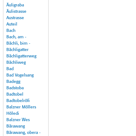
Äuligraba
Äulistrasse
Austrasse
Auteil
Bach
Bach, am -
Bächli, bim -
Bächligatter
Bächligatterweg
Bächliweg
Bad
Bad Vogelsang
Badegg
Badstoba
Badtobel
Badtobelröfi
Balzner Möllers
Höledi
Balzner Wes
Bärawang
Bärawang, obera -