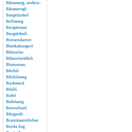
Bärawang, undera -
Bärawengli
Bargetzisteil
Bellaweg
Bergstrasse
Bergsträssli
Binnendamm
Blankabongert
Blüemler
Blüemlertöbili
Blumenau
Böchili
Böchiliweg
Bockweid
Bödili
Bofel
Bofelweg
Bomschuel
Böngertli
Branntawinlöcher
Breita Zog