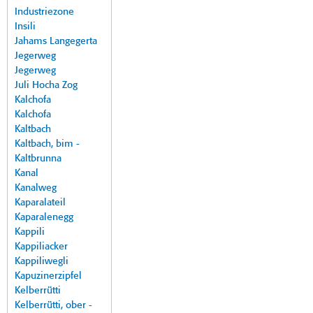
Industriezone
Insili
Jahams Langegerta
Jegerweg
Jegerweg
Juli Hocha Zog
Kalchofa
Kalchofa
Kaltbach
Kaltbach, bim -
Kaltbrunna
Kanal
Kanalweg
Kaparalateil
Kaparalenegg
Kappili
Kappiliacker
Kappiliwegli
Kapuzinerzipfel
Kelberrütti
Kelberrütti, ober -