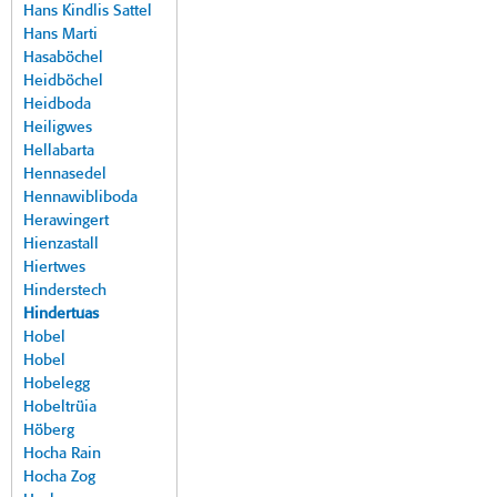
Hans Kindlis Sattel
Hans Marti
Hasaböchel
Heidböchel
Heidboda
Heiligwes
Hellabarta
Hennasedel
Hennawibliboda
Herawingert
Hienzastall
Hiertwes
Hinderstech
Hindertuas
Hobel
Hobel
Hobelegg
Hobeltrüia
Höberg
Hocha Rain
Hocha Zog