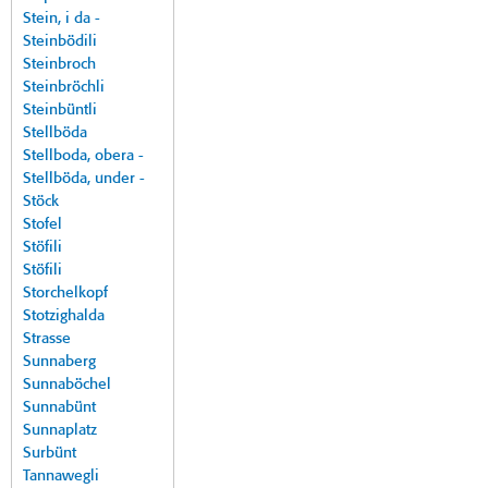
Stein, i da -
Steinbödili
Steinbroch
Steinbröchli
Steinbüntli
Stellböda
Stellboda, obera -
Stellböda, under -
Stöck
Stofel
Stöfili
Stöfili
Storchelkopf
Stotzighalda
Strasse
Sunnaberg
Sunnaböchel
Sunnabünt
Sunnaplatz
Surbünt
Tannawegli