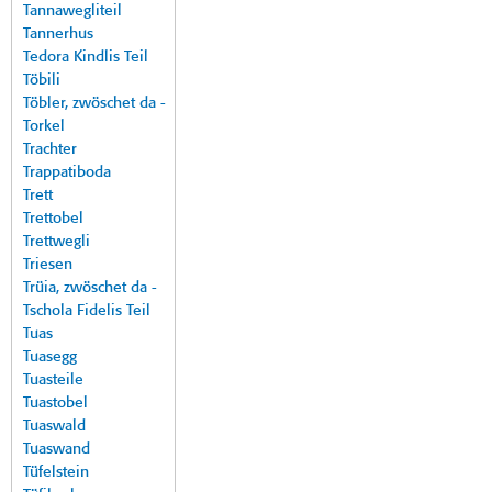
Tannawegliteil
Tannerhus
Tedora Kindlis Teil
Töbili
Töbler, zwöschet da -
Torkel
Trachter
Trappatiboda
Trett
Trettobel
Trettwegli
Triesen
Trüia, zwöschet da -
Tschola Fidelis Teil
Tuas
Tuasegg
Tuasteile
Tuastobel
Tuaswald
Tuaswand
Tüfelstein