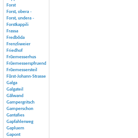
Forst
Forst, obera -
Forst, undera -
Forstkappili
Frassa
Fredböda
Frenzliweier
Friedhof
Früemesserhus
Früemesserspfruend
Früemessersteil
Fürst-Johann-Strasse
Galga
Galgateil
Gälwand
Gampergritsch
Gamperschon
Gantafies
Gapfahlerweg
Gapluem
Gapont