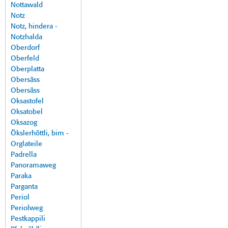
Nottawald
Notz
Notz, hindera -
Notzhalda
Oberdorf
Oberfeld
Oberplatta
Obersäss
Obersäss
Oksastofel
Oksatobel
Oksazog
Ökslerhöttli, bim -
Orglateile
Padrella
Panoramaweg
Paraka
Parganta
Periol
Periolweg
Pestkappili