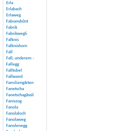
Erla
Erlabach
Erlaweg
Fabiansbünt
Fabrik
Fabrikwegli
Falknis
Falknishorn
Fall
Fall, underem -
Fallegg
Falltobel
Fallwand
Familiengärten
Fanetscha
Fanetschagässli
Faniszog
Fanola
Fanolaloch
Fanolaweg
Fanolenegg