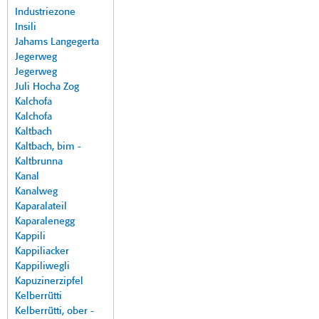
Industriezone
Insili
Jahams Langegerta
Jegerweg
Jegerweg
Juli Hocha Zog
Kalchofa
Kalchofa
Kaltbach
Kaltbach, bim -
Kaltbrunna
Kanal
Kanalweg
Kaparalateil
Kaparalenegg
Kappili
Kappiliacker
Kappiliwegli
Kapuzinerzipfel
Kelberrütti
Kelberrütti, ober -