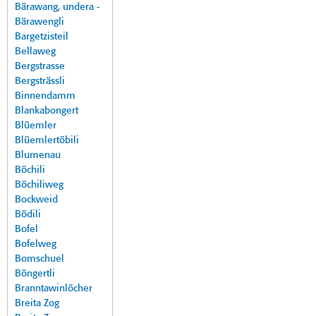
Bärawang, undera -
Bärawengli
Bargetzisteil
Bellaweg
Bergstrasse
Bergsträssli
Binnendamm
Blankabongert
Blüemler
Blüemlertöbili
Blumenau
Böchili
Böchiliweg
Bockweid
Bödili
Bofel
Bofelweg
Bomschuel
Böngertli
Branntawinlöcher
Breita Zog