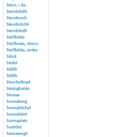
Stein, i da -
Steinbödili
Steinbroch
Steinbröchli
Steinbüntli
Stellböda
Stellboda, obera -
Stellböda, under -
Stöck
Stofel
Stöfili
Stöfili
Storchelkopf
Stotzighalda
Strasse
Sunnaberg
Sunnaböchel
Sunnabünt
Sunnaplatz
Surbünt
Tannawegli