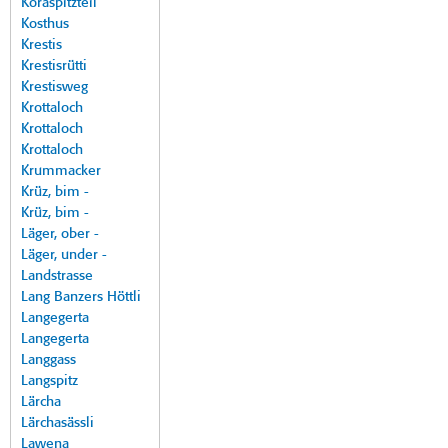
Koraspitzteil
Kosthus
Krestis
Krestisrütti
Krestisweg
Krottaloch
Krottaloch
Krottaloch
Krummacker
Krüz, bim -
Krüz, bim -
Läger, ober -
Läger, under -
Landstrasse
Lang Banzers Höttli
Langegerta
Langegerta
Langgass
Langspitz
Lärcha
Lärchasässli
Lawena