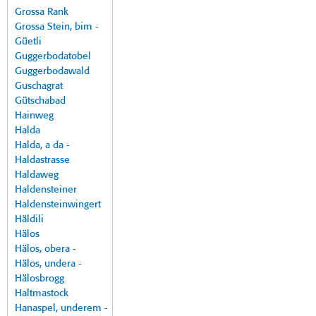
Grossa Rank
Grossa Stein, bim -
Güetli
Guggerbodatobel
Guggerbodawald
Guschagrat
Gütschabad
Hainweg
Halda
Halda, a da -
Haldastrasse
Haldaweg
Haldensteiner
Haldensteinwingert
Häldili
Hälos
Hälos, obera -
Hälos, undera -
Hälosbrogg
Haltmastock
Hanaspel, underem -