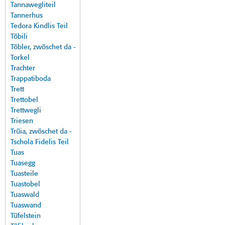
Tannawegliteil
Tannerhus
Tedora Kindlis Teil
Töbili
Töbler, zwöschet da -
Torkel
Trachter
Trappatiboda
Trett
Trettobel
Trettwegli
Triesen
Trüia, zwöschet da -
Tschola Fidelis Teil
Tuas
Tuasegg
Tuasteile
Tuastobel
Tuaswald
Tuaswand
Tüfelstein