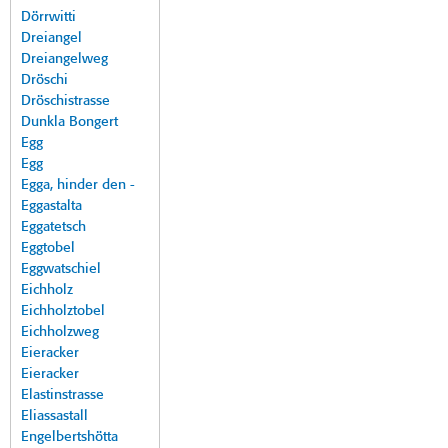
Dörrwitti
Dreiangel
Dreiangelweg
Dröschi
Dröschistrasse
Dunkla Bongert
Egg
Egg
Egga, hinder den -
Eggastalta
Eggatetsch
Eggtobel
Eggwatschiel
Eichholz
Eichholztobel
Eichholzweg
Eieracker
Eieracker
Elastinstrasse
Eliassastall
Engelbertshötta