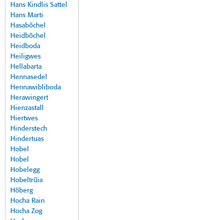
Hans Kindlis Sattel
Hans Marti
Hasaböchel
Heidböchel
Heidboda
Heiligwes
Hellabarta
Hennasedel
Hennawibliboda
Herawingert
Hienzastall
Hiertwes
Hinderstech
Hindertuas
Hobel
Hobel
Hobelegg
Hobeltrüia
Höberg
Hocha Rain
Hocha Zog