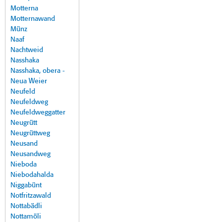
Motterna
Motternawand
Münz
Naaf
Nachtweid
Nasshaka
Nasshaka, obera -
Neua Weier
Neufeld
Neufeldweg
Neufeldweggatter
Neugrütt
Neugrüttweg
Neusand
Neusandweg
Nieboda
Niebodahalda
Niggabünt
Notfritzawald
Nottabädli
Nottamöli