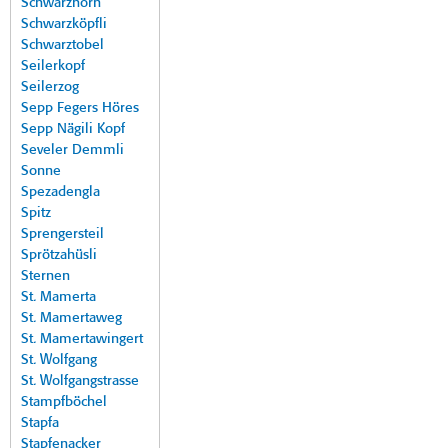
Schwarzhorn
Schwarzköpfli
Schwarztobel
Seilerkopf
Seilerzog
Sepp Fegers Höres
Sepp Nägili Kopf
Seveler Demmli
Sonne
Spezadengla
Spitz
Sprengersteil
Sprötzahüsli
Sternen
St. Mamerta
St. Mamertaweg
St. Mamertawingert
St. Wolfgang
St. Wolfgangstrasse
Stampfböchel
Stapfa
Stapfenacker