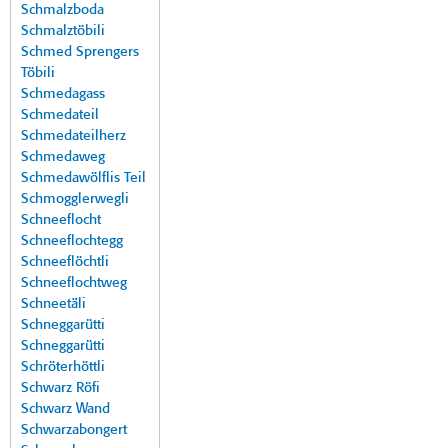
Schmalzboda
Schmalztöbili
Schmed Sprengers
Töbili
Schmedagass
Schmedateil
Schmedateilherz
Schmedaweg
Schmedawölflis Teil
Schmogglerwegli
Schneeflocht
Schneeflochtegg
Schneeflöchtli
Schneeflochtweg
Schneetäli
Schneggarütti
Schneggarütti
Schröterhöttli
Schwarz Röfi
Schwarz Wand
Schwarzabongert