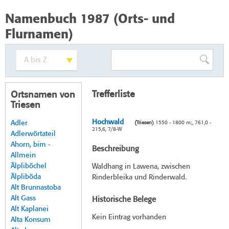
Namenbuch 1987 (Orts- und
Flurnamen)
Trefferliste
Ortsnamen von
Triesen
Hochwald
Adler
(Triesen)
1550 - 1800 m;, 761,0 -
215,6, 7/8-W
Adlerwörtateil
Ahorn, bim -
Beschreibung
Allmein
Älpliböchel
Waldhang in Lawena, zwischen
Älpliböda
Rinderbleika und Rinderwald.
Alt Brunnastoba
Alt Gass
Historische Belege
Alt Kaplanei
Kein Eintrag vorhanden
Alta Konsum