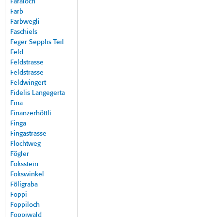
Faraloch
Farb
Farbwegli
Faschiels
Feger Sepplis Teil
Feld
Feldstrasse
Feldstrasse
Feldwingert
Fidelis Langegerta
Fina
Finanzerhöttli
Finga
Fingastrasse
Flochtweg
Fögler
Foksstein
Fokswinkel
Föligraba
Foppi
Foppiloch
Foppiwald