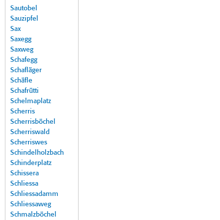
Sautobel
Sauzipfel
Sax
Saxegg
Saxweg
Schafegg
Schafläger
Schäfle
Schafrütti
Schelmaplatz
Scherris
Scherrisböchel
Scherriswald
Scherriswes
Schindelholzbach
Schinderplatz
Schissera
Schliessa
Schliessadamm
Schliessaweg
Schmalzböchel