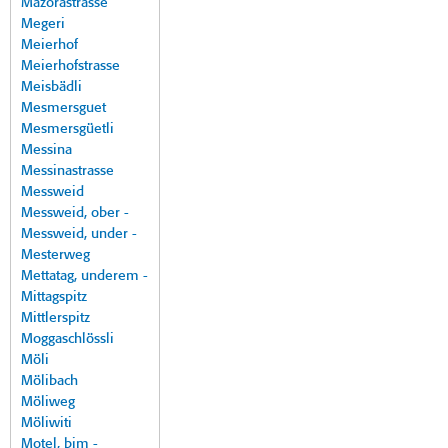
Mazorastrasse
Megeri
Meierhof
Meierhofstrasse
Meisbädli
Mesmersguet
Mesmersgüetli
Messina
Messinastrasse
Messweid
Messweid, ober -
Messweid, under -
Mesterweg
Mettatag, underem -
Mittagspitz
Mittlerspitz
Moggaschlössli
Möli
Mölibach
Möliweg
Möliwiti
Motel, bim -