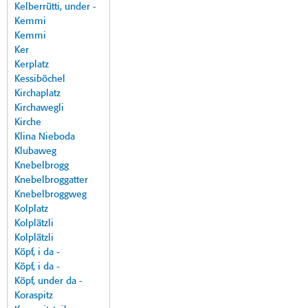
Kelberrütti, under -
Kemmi
Kemmi
Ker
Kerplatz
Kessiböchel
Kirchaplatz
Kirchawegli
Kirche
Klina Nieboda
Klubaweg
Knebelbrogg
Knebelbroggatter
Knebelbroggweg
Kolplatz
Kolplätzli
Kolplätzli
Köpf, i da -
Köpf, i da -
Köpf, under da -
Koraspitz