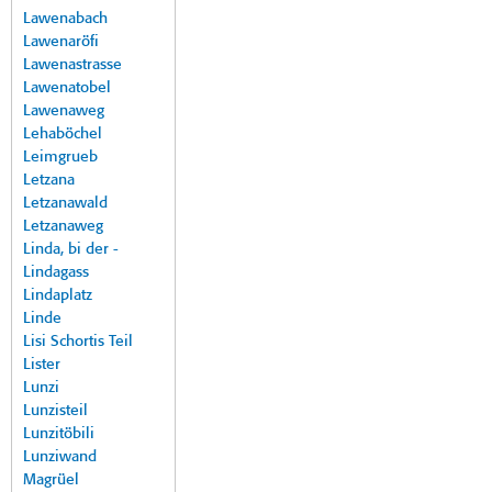
Lawenabach
Lawenaröfi
Lawenastrasse
Lawenatobel
Lawenaweg
Lehaböchel
Leimgrueb
Letzana
Letzanawald
Letzanaweg
Linda, bi der -
Lindagass
Lindaplatz
Linde
Lisi Schortis Teil
Lister
Lunzi
Lunzisteil
Lunzitöbili
Lunziwand
Magrüel