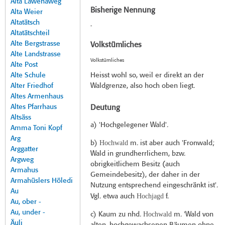
Alta Lawenaweg
Bisherige Nennung
Alta Weier
Altatätsch
-
Altatätschteil
Alte Bergstrasse
Volkstümliches
Alte Landstrasse
Volkstümliches
Alte Post
Alte Schule
Heisst wohl so, weil er direkt an der
Alter Friedhof
Waldgrenze, also hoch oben liegt.
Altes Armenhaus
Altes Pfarrhaus
Deutung
Altsäss
a) 'Hochgelegener Wald'.
Amma Toni Kopf
Arg
Hochwald
b)
m. ist aber auch 'Fronwald;
Arggatter
Wald in grundherrlichem, bzw.
Argweg
obrigkeitlichem Besitz (auch
Armahus
Gemeindebesitz), der daher in der
Armahüslers Höledi
Nutzung entsprechend eingeschränkt ist'.
Au
Hochjagd
Vgl. etwa auch
f.
Au, ober -
Au, under -
Hochwald
c) Kaum zu nhd.
m. 'Wald von
Äuli