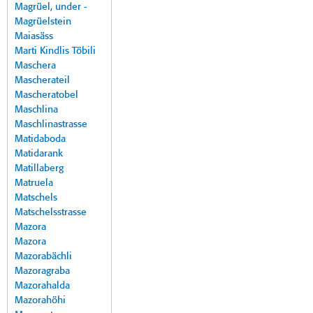
Magrüel, under -
Magrüelstein
Maiasäss
Marti Kindlis Töbili
Maschera
Mascherateil
Mascheratobel
Maschlina
Maschlinastrasse
Matidaboda
Matidarank
Matillaberg
Matruela
Matschels
Matschelsstrasse
Mazora
Mazora
Mazorabächli
Mazoragraba
Mazorahalda
Mazorahöhi