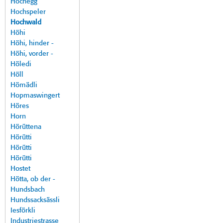
Hochegg
Hochspeler
Hochwald
Höhi
Höhi, hinder -
Höhi, vorder -
Höledi
Höll
Hömädli
Hopmaswingert
Höres
Horn
Hörüttena
Hörütti
Hörütti
Hörütti
Hostet
Hötta, ob der -
Hundsbach
Hundssacksässli
Iesförkli
Industriestrasse