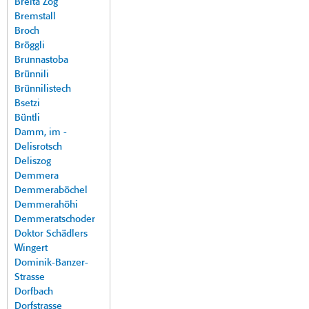
Breita Zog
Bremstall
Broch
Bröggli
Brunnastoba
Brünnili
Brünnilistech
Bsetzi
Büntli
Damm, im -
Delisrotsch
Deliszog
Demmera
Demmeraböchel
Demmerahöhi
Demmeratschoder
Doktor Schädlers
Wingert
Dominik-Banzer-
Strasse
Dorfbach
Dorfstrasse