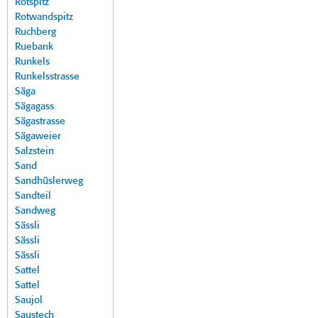
Rotspitz
Rotwandspitz
Ruchberg
Ruebank
Runkels
Runkelsstrasse
Säga
Sägagass
Sägastrasse
Sägaweier
Salzstein
Sand
Sandhüslerweg
Sandteil
Sandweg
Sässli
Sässli
Sässli
Sattel
Sattel
Saujol
Saustech