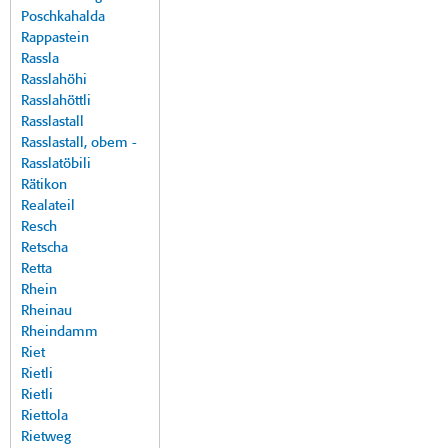
Poschkahalda
Rappastein
Rassla
Rasslahöhi
Rasslahöttli
Rasslastall
Rasslastall, obem -
Rasslatöbili
Rätikon
Realateil
Resch
Retscha
Retta
Rhein
Rheinau
Rheindamm
Riet
Rietli
Rietli
Riettola
Rietweg