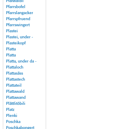
Pfalwäldli
Pfarrsbofel
Pfarrslangacker
Pfarrspfruend
Pfarrswingert
Plastei
Plastei, under -
Plasteikopf
Platta
Platta
Platta, under da -
Plattaloch
Plattasäss
Plattastech
Plattateil
Plattawald
Plattawand
Plättlitöbili
Platz
Plenki
Poschka
Poschkabongert