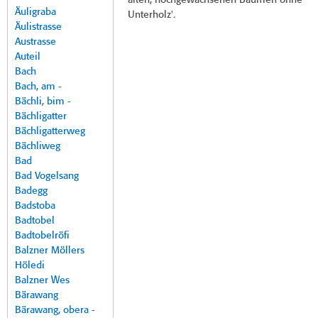
alten, hochgewachsenen Bäumen ohne
Äuligraba
Unterholz'.
Äulistrasse
Austrasse
Auteil
Bach
Bach, am -
Bächli, bim -
Bächligatter
Bächligatterweg
Bächliweg
Bad
Bad Vogelsang
Badegg
Badstoba
Badtobel
Badtobelröfi
Balzner Möllers
Höledi
Balzner Wes
Bärawang
Bärawang, obera -