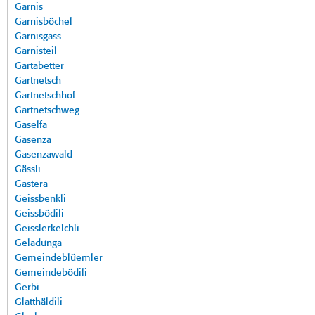
Garnis
Garnisböchel
Garnisgass
Garnisteil
Gartabetter
Gartnetsch
Gartnetschhof
Gartnetschweg
Gaselfa
Gasenza
Gasenzawald
Gässli
Gastera
Geissbenkli
Geissbödili
Geisslerkelchli
Geladunga
Gemeindeblüemler
Gemeindebödili
Gerbi
Glatthäldili