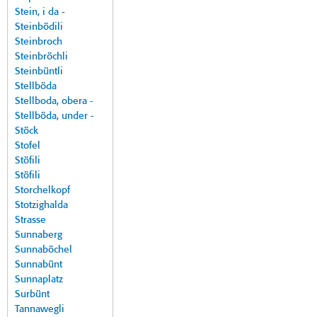
Stein, i da -
Steinbödili
Steinbroch
Steinbröchli
Steinbüntli
Stellböda
Stellboda, obera -
Stellböda, under -
Stöck
Stofel
Stöfili
Stöfili
Storchelkopf
Stotzighalda
Strasse
Sunnaberg
Sunnaböchel
Sunnabünt
Sunnaplatz
Surbünt
Tannawegli