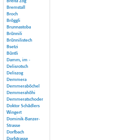
Breita Zog
Bremstall
Broch
Bröggli
Brunnastoba
Brünnili
Brünnilistech
Bsetzi
Büntli
Damm, im -
Delisrotsch
Deliszog
Demmera
Demmeraböchel
Demmerahöhi
Demmeratschoder
Doktor Schädlers
Wingert
Dominik-Banzer-
Strasse
Dorfbach
Dorfstrasse