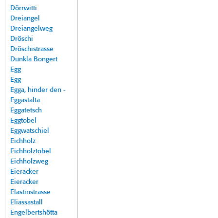
Dörrwitti
Dreiangel
Dreiangelweg
Dröschi
Dröschistrasse
Dunkla Bongert
Egg
Egg
Egga, hinder den -
Eggastalta
Eggatetsch
Eggtobel
Eggwatschiel
Eichholz
Eichholztobel
Eichholzweg
Eieracker
Eieracker
Elastinstrasse
Eliassastall
Engelbertshötta