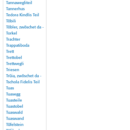
Tannawegliteil
Tannerhus
Tedora Kindlis Teil
Töbili
Töbler, zwöschet da -
Torkel
Trachter
Trappatiboda
Trett
Trettobel
Trettwegli
Triesen
Trüia, zwöschet da -
Tschola Fidelis Teil
Tuas
Tuasegg
Tuasteile
Tuastobel
Tuaswald
Tuaswand
Tüfelstein