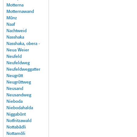
Motterna
Motternawand
Münz
Naaf
Nachtweid
Nasshaka
Nasshaka, obera -
Neua Weier
Neufeld
Neufeldweg
Neufeldweggatter
Neugrütt
Neugrüttweg
Neusand
Neusandweg
Nieboda
Niebodahalda
Niggabünt
Notfritzawald
Nottabädli
Nottamöli