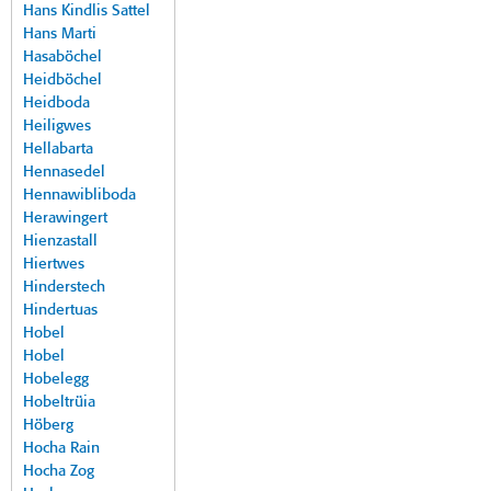
Hans Kindlis Sattel
Hans Marti
Hasaböchel
Heidböchel
Heidboda
Heiligwes
Hellabarta
Hennasedel
Hennawibliboda
Herawingert
Hienzastall
Hiertwes
Hinderstech
Hindertuas
Hobel
Hobel
Hobelegg
Hobeltrüia
Höberg
Hocha Rain
Hocha Zog