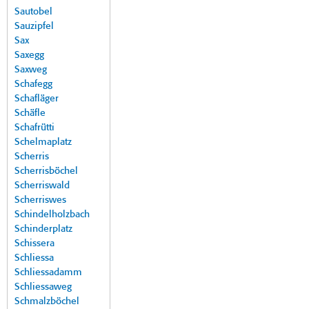
Sautobel
Sauzipfel
Sax
Saxegg
Saxweg
Schafegg
Schafläger
Schäfle
Schafrütti
Schelmaplatz
Scherris
Scherrisböchel
Scherriswald
Scherriswes
Schindelholzbach
Schinderplatz
Schissera
Schliessa
Schliessadamm
Schliessaweg
Schmalzböchel