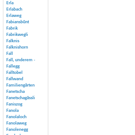
Erla
Erlabach
Erlaweg
Fabiansbünt
Fabrik
Fabrikwegli
Falknis
Falknishorn
Fall
Fall, underem -
Fallegg
Falltobel
Fallwand
Familiengärten
Fanetscha
Fanetschagässli
Faniszog
Fanola
Fanolaloch
Fanolaweg
Fanolenegg