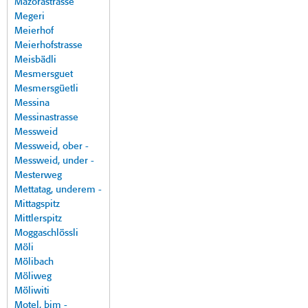
Mazorastrasse
Megeri
Meierhof
Meierhofstrasse
Meisbädli
Mesmersguet
Mesmersgüetli
Messina
Messinastrasse
Messweid
Messweid, ober -
Messweid, under -
Mesterweg
Mettatag, underem -
Mittagspitz
Mittlerspitz
Moggaschlössli
Möli
Mölibach
Möliweg
Möliwiti
Motel, bim -