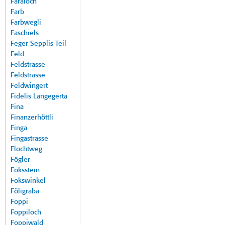
Faraloch
Farb
Farbwegli
Faschiels
Feger Sepplis Teil
Feld
Feldstrasse
Feldstrasse
Feldwingert
Fidelis Langegerta
Fina
Finanzerhöttli
Finga
Fingastrasse
Flochtweg
Fögler
Foksstein
Fokswinkel
Föligraba
Foppi
Foppiloch
Foppiwald