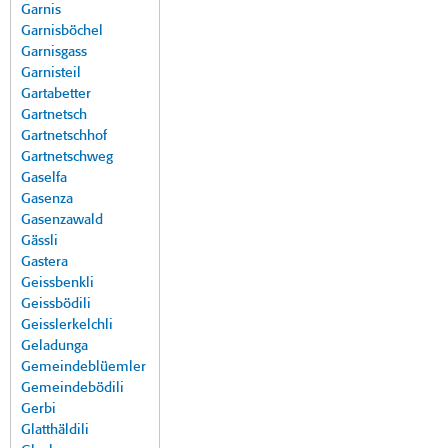
Garnis
Garnisböchel
Garnisgass
Garnisteil
Gartabetter
Gartnetsch
Gartnetschhof
Gartnetschweg
Gaselfa
Gasenza
Gasenzawald
Gässli
Gastera
Geissbenkli
Geissbödili
Geisslerkelchli
Geladunga
Gemeindeblüemler
Gemeindebödili
Gerbi
Glatthäldili