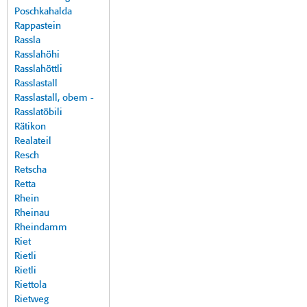
Poschkahalda
Rappastein
Rassla
Rasslahöhi
Rasslahöttli
Rasslastall
Rasslastall, obem -
Rasslatöbili
Rätikon
Realateil
Resch
Retscha
Retta
Rhein
Rheinau
Rheindamm
Riet
Rietli
Rietli
Riettola
Rietweg