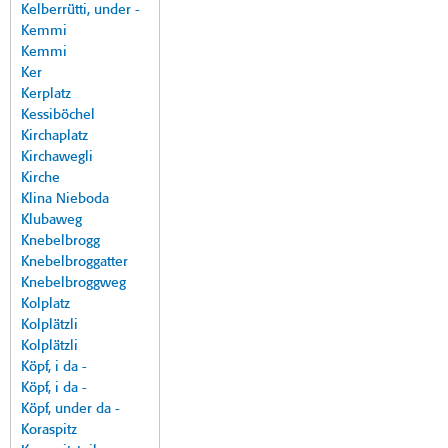
Kelberrütti, under -
Kemmi
Kemmi
Ker
Kerplatz
Kessiböchel
Kirchaplatz
Kirchawegli
Kirche
Klina Nieboda
Klubaweg
Knebelbrogg
Knebelbroggatter
Knebelbroggweg
Kolplatz
Kolplätzli
Kolplätzli
Köpf, i da -
Köpf, i da -
Köpf, under da -
Koraspitz