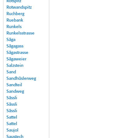
Rotspitz
Rotwandspitz
Ruchberg
Ruebank
Runkels
Runkelsstrasse
Säga
Sägagass
Sägastrasse
Sägaweier
Salzstein
Sand
Sandhüslerweg
Sandteil
Sandweg
Sässli
Sässli
Sässli
Sattel
Sattel
Saujol
Saustech