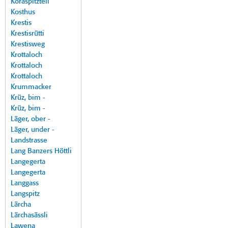
Koraspitzteil
Kosthus
Krestis
Krestisrütti
Krestisweg
Krottaloch
Krottaloch
Krottaloch
Krummacker
Krüz, bim -
Krüz, bim -
Läger, ober -
Läger, under -
Landstrasse
Lang Banzers Höttli
Langegerta
Langegerta
Langgass
Langspitz
Lärcha
Lärchasässli
Lawena