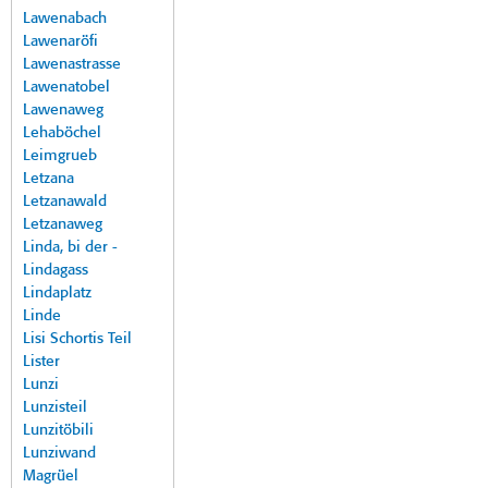
Lawenabach
Lawenaröfi
Lawenastrasse
Lawenatobel
Lawenaweg
Lehaböchel
Leimgrueb
Letzana
Letzanawald
Letzanaweg
Linda, bi der -
Lindagass
Lindaplatz
Linde
Lisi Schortis Teil
Lister
Lunzi
Lunzisteil
Lunzitöbili
Lunziwand
Magrüel