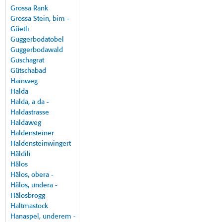
Grossa Rank
Grossa Stein, bim -
Güetli
Guggerbodatobel
Guggerbodawald
Guschagrat
Gütschabad
Hainweg
Halda
Halda, a da -
Haldastrasse
Haldaweg
Haldensteiner
Haldensteinwingert
Häldili
Hälos
Hälos, obera -
Hälos, undera -
Hälosbrogg
Haltmastock
Hanaspel, underem -