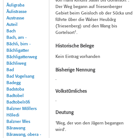
von Hans Kindlis Sattel bis Gortelsort
.
Äuligraba
Der Weg begann auf Triesenberger
Äulistrasse
Gebiet beim Geisloch ob der Sücka und
Austrasse
führte über die Walser Heubärg
Auteil
(Triesenberg) und den Wang bis
Bach
1
Gortelsort
.
Bach, am -
Bächli, bim -
Historische Belege
Bächligatter
Kein Eintrag vorhanden
Bächligatterweg
Bächliweg
Bad
Bisherige Nennung
Bad Vogelsang
-
Badegg
Badstoba
Volkstümliches
Badtobel
-
Badtobelröfi
Balzner Möllers
Deutung
Höledi
Balzner Wes
'Weg, der von den Jägern begangen
Bärawang
wird'.
Bärawang, obera -