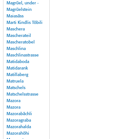
Magrüel, under -
Magrüelstein
Maiasäss
Marti Kindlis Töbili
Maschera
Mascherateil
Mascheratobel
Maschlina
Maschlinastrasse
Matidaboda
Matidarank
Matillaberg
Matruela
Matschels
Matschelsstrasse
Mazora
Mazora
Mazorabächli
Mazoragraba
Mazorahalda
Mazorahöhi