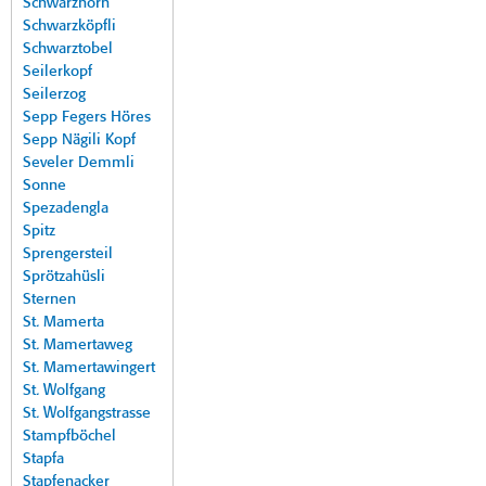
Schwarzhorn
Schwarzköpfli
Schwarztobel
Seilerkopf
Seilerzog
Sepp Fegers Höres
Sepp Nägili Kopf
Seveler Demmli
Sonne
Spezadengla
Spitz
Sprengersteil
Sprötzahüsli
Sternen
St. Mamerta
St. Mamertaweg
St. Mamertawingert
St. Wolfgang
St. Wolfgangstrasse
Stampfböchel
Stapfa
Stapfenacker