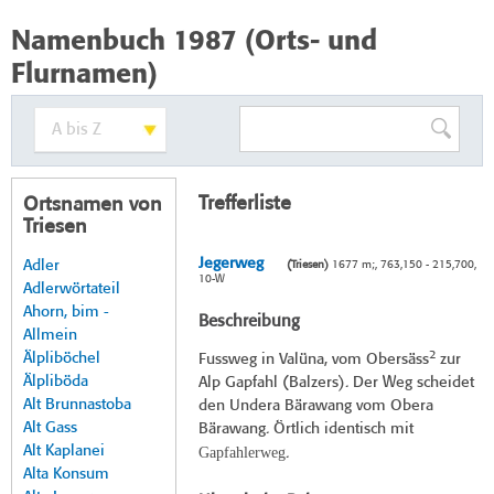
Namenbuch 1987 (Orts- und
Flurnamen)
Trefferliste
Ortsnamen von
Triesen
Jegerweg
Adler
(Triesen)
1677 m;, 763,150 - 215,700,
10-W
Adlerwörtateil
Ahorn, bim -
Beschreibung
Allmein
2
Älpliböchel
Fussweg in Valüna, vom Obersäss
zur
Älpliböda
Alp Gapfahl (Balzers). Der Weg scheidet
Alt Brunnastoba
den Undera Bärawang vom Obera
Alt Gass
Bärawang. Örtlich identisch mit
Alt Kaplanei
Gapfahlerweg
.
Alta Konsum