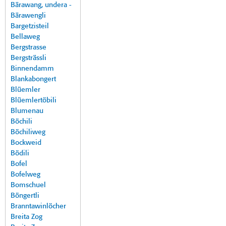
Bärawang, undera -
Bärawengli
Bargetzisteil
Bellaweg
Bergstrasse
Bergsträssli
Binnendamm
Blankabongert
Blüemler
Blüemlertöbili
Blumenau
Böchili
Böchiliweg
Bockweid
Bödili
Bofel
Bofelweg
Bomschuel
Böngertli
Branntawinlöcher
Breita Zog