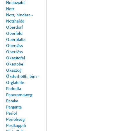
Nottawald
Notz
Notz, hindera -
Notzhalda
Oberdorf
Oberfeld
Oberplatta
Obersäss
Obersäss
Oksastofel
Oksatobel
Oksazog
Ökslerhöttli, bim -
Orglateile
Padrella
Panoramaweg
Paraka
Parganta
Periol
Periolweg
Pestkappili