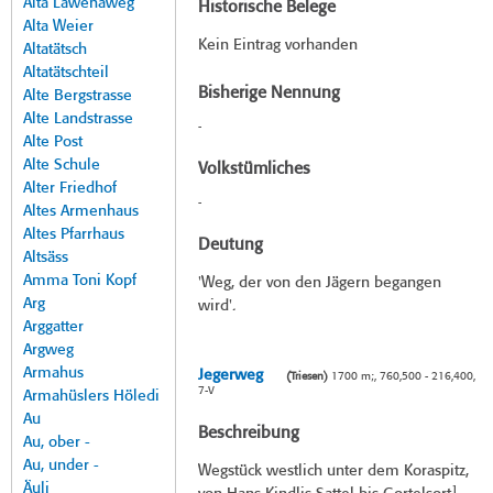
Alta Lawenaweg
Historische Belege
Alta Weier
Kein Eintrag vorhanden
Altatätsch
Altatätschteil
Bisherige Nennung
Alte Bergstrasse
Alte Landstrasse
-
Alte Post
Alte Schule
Volkstümliches
Alter Friedhof
-
Altes Armenhaus
Altes Pfarrhaus
Deutung
Altsäss
Amma Toni Kopf
'Weg, der von den Jägern begangen
Arg
wird'.
Arggatter
Argweg
Armahus
Jegerweg
(Triesen)
1700 m;, 760,500 - 216,400,
7-V
Armahüslers Höledi
Au
Beschreibung
Au, ober -
Au, under -
Wegstück westlich unter dem Koraspitz,
Äuli
1