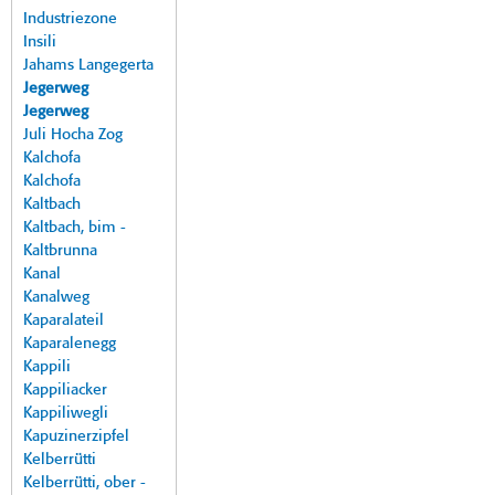
Industriezone
Insili
Jahams Langegerta
Jegerweg
Jegerweg
Juli Hocha Zog
Kalchofa
Kalchofa
Kaltbach
Kaltbach, bim -
Kaltbrunna
Kanal
Kanalweg
Kaparalateil
Kaparalenegg
Kappili
Kappiliacker
Kappiliwegli
Kapuzinerzipfel
Kelberrütti
Kelberrütti, ober -