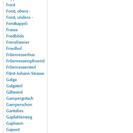
Forst
Forst, obera -
Forst, undera -
Forstkappili
Frassa
Fredböda
Frenzliweier
Friedhof
Früemesserhus
Früemesserspfruend
Früemessersteil
Fürst-Johann-Strasse
Galga
Galgateil
Gälwand
Gampergritsch
Gamperschon
Gantafies
Gapfahlerweg
Gapluem
Gapont