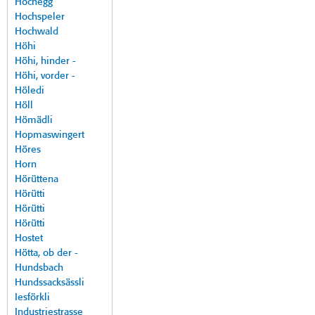
Hochegg
Hochspeler
Hochwald
Höhi
Höhi, hinder -
Höhi, vorder -
Höledi
Höll
Hömädli
Hopmaswingert
Höres
Horn
Hörüttena
Hörütti
Hörütti
Hörütti
Hostet
Hötta, ob der -
Hundsbach
Hundssacksässli
Iesförkli
Industriestrasse