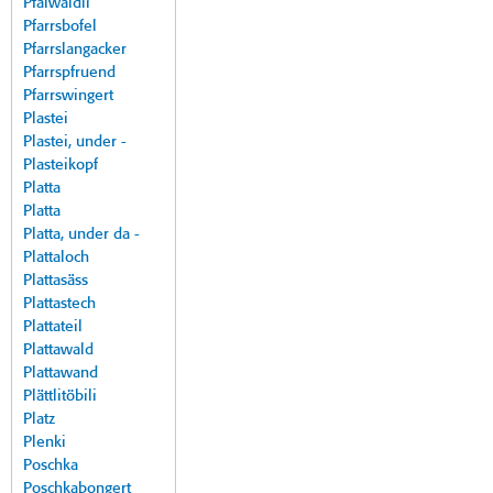
Pfalwäldli
Pfarrsbofel
Pfarrslangacker
Pfarrspfruend
Pfarrswingert
Plastei
Plastei, under -
Plasteikopf
Platta
Platta
Platta, under da -
Plattaloch
Plattasäss
Plattastech
Plattateil
Plattawald
Plattawand
Plättlitöbili
Platz
Plenki
Poschka
Poschkabongert