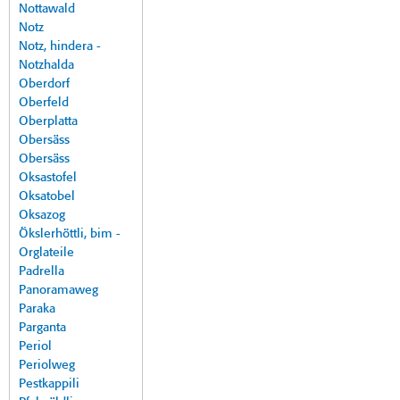
Nottawald
Notz
Notz, hindera -
Notzhalda
Oberdorf
Oberfeld
Oberplatta
Obersäss
Obersäss
Oksastofel
Oksatobel
Oksazog
Ökslerhöttli, bim -
Orglateile
Padrella
Panoramaweg
Paraka
Parganta
Periol
Periolweg
Pestkappili