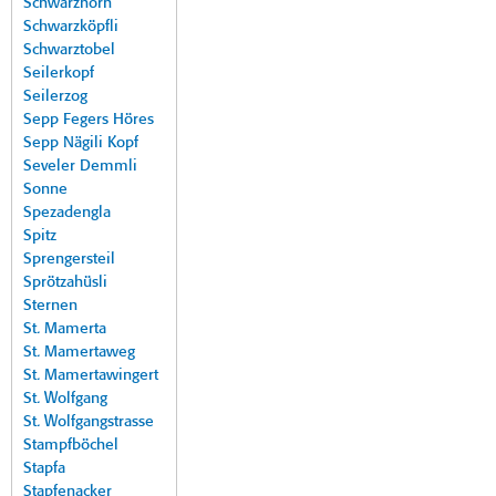
Schwarzhorn
Schwarzköpfli
Schwarztobel
Seilerkopf
Seilerzog
Sepp Fegers Höres
Sepp Nägili Kopf
Seveler Demmli
Sonne
Spezadengla
Spitz
Sprengersteil
Sprötzahüsli
Sternen
St. Mamerta
St. Mamertaweg
St. Mamertawingert
St. Wolfgang
St. Wolfgangstrasse
Stampfböchel
Stapfa
Stapfenacker