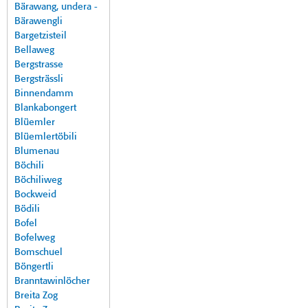
Bärawang, undera -
Bärawengli
Bargetzisteil
Bellaweg
Bergstrasse
Bergsträssli
Binnendamm
Blankabongert
Blüemler
Blüemlertöbili
Blumenau
Böchili
Böchiliweg
Bockweid
Bödili
Bofel
Bofelweg
Bomschuel
Böngertli
Branntawinlöcher
Breita Zog