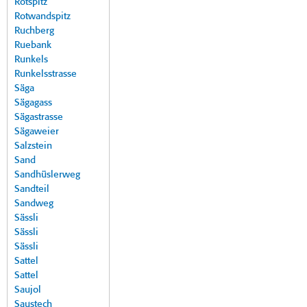
Rotspitz
Rotwandspitz
Ruchberg
Ruebank
Runkels
Runkelsstrasse
Säga
Sägagass
Sägastrasse
Sägaweier
Salzstein
Sand
Sandhüslerweg
Sandteil
Sandweg
Sässli
Sässli
Sässli
Sattel
Sattel
Saujol
Saustech