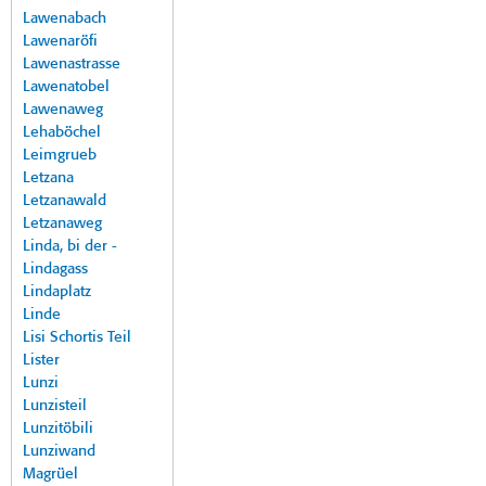
Lawenabach
Lawenaröfi
Lawenastrasse
Lawenatobel
Lawenaweg
Lehaböchel
Leimgrueb
Letzana
Letzanawald
Letzanaweg
Linda, bi der -
Lindagass
Lindaplatz
Linde
Lisi Schortis Teil
Lister
Lunzi
Lunzisteil
Lunzitöbili
Lunziwand
Magrüel