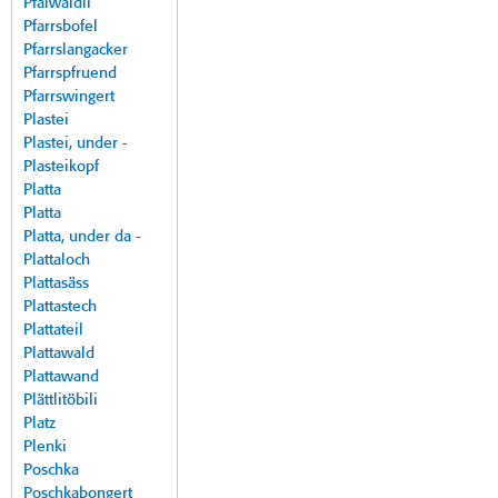
Pfalwäldli
Pfarrsbofel
Pfarrslangacker
Pfarrspfruend
Pfarrswingert
Plastei
Plastei, under -
Plasteikopf
Platta
Platta
Platta, under da -
Plattaloch
Plattasäss
Plattastech
Plattateil
Plattawald
Plattawand
Plättlitöbili
Platz
Plenki
Poschka
Poschkabongert