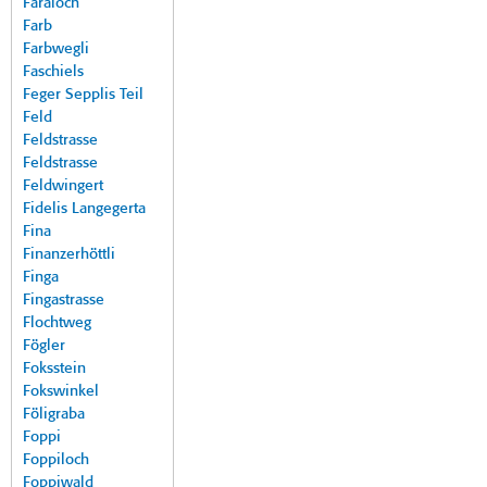
Faraloch
Farb
Farbwegli
Faschiels
Feger Sepplis Teil
Feld
Feldstrasse
Feldstrasse
Feldwingert
Fidelis Langegerta
Fina
Finanzerhöttli
Finga
Fingastrasse
Flochtweg
Fögler
Foksstein
Fokswinkel
Föligraba
Foppi
Foppiloch
Foppiwald