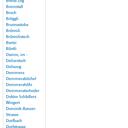
Breita Zog
Bremstall
Broch
Bröggli
Brunnastoba
Brünnili
Brünnilistech
Bsetzi
Büntli
Damm, im -
Delisrotsch
Deliszog
Demmera
Demmeraböchel
Demmerahöhi
Demmeratschoder
Doktor Schädlers
Wingert
Dominik-Banzer-
Strasse
Dorfbach
Dorfstrasse