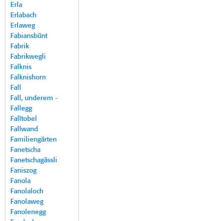
Erla
Erlabach
Erlaweg
Fabiansbünt
Fabrik
Fabrikwegli
Falknis
Falknishorn
Fall
Fall, underem -
Fallegg
Falltobel
Fallwand
Familiengärten
Fanetscha
Fanetschagässli
Faniszog
Fanola
Fanolaloch
Fanolaweg
Fanolenegg