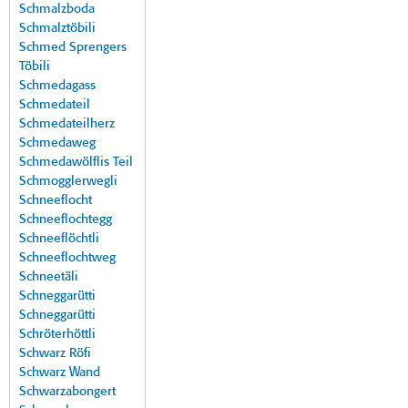
Schmalzboda
Schmalztöbili
Schmed Sprengers
Töbili
Schmedagass
Schmedateil
Schmedateilherz
Schmedaweg
Schmedawölflis Teil
Schmogglerwegli
Schneeflocht
Schneeflochtegg
Schneeflöchtli
Schneeflochtweg
Schneetäli
Schneggarütti
Schneggarütti
Schröterhöttli
Schwarz Röfi
Schwarz Wand
Schwarzabongert