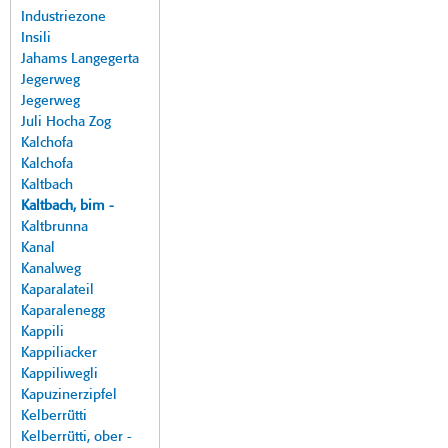
Industriezone
Insili
Jahams Langegerta
Jegerweg
Jegerweg
Juli Hocha Zog
Kalchofa
Kalchofa
Kaltbach
Kaltbach, bim -
Kaltbrunna
Kanal
Kanalweg
Kaparalateil
Kaparalenegg
Kappili
Kappiliacker
Kappiliwegli
Kapuzinerzipfel
Kelberrütti
Kelberrütti, ober -