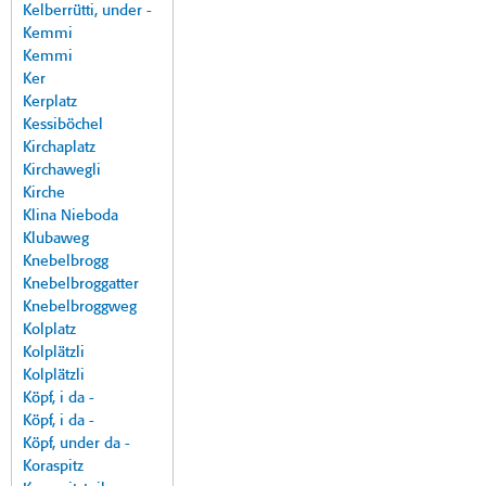
Kelberrütti, under -
Kemmi
Kemmi
Ker
Kerplatz
Kessiböchel
Kirchaplatz
Kirchawegli
Kirche
Klina Nieboda
Klubaweg
Knebelbrogg
Knebelbroggatter
Knebelbroggweg
Kolplatz
Kolplätzli
Kolplätzli
Köpf, i da -
Köpf, i da -
Köpf, under da -
Koraspitz