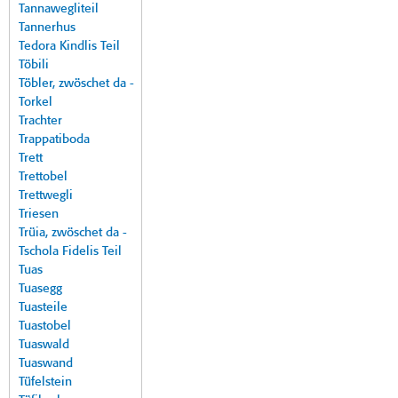
Tannawegliteil
Tannerhus
Tedora Kindlis Teil
Töbili
Töbler, zwöschet da -
Torkel
Trachter
Trappatiboda
Trett
Trettobel
Trettwegli
Triesen
Trüia, zwöschet da -
Tschola Fidelis Teil
Tuas
Tuasegg
Tuasteile
Tuastobel
Tuaswald
Tuaswand
Tüfelstein