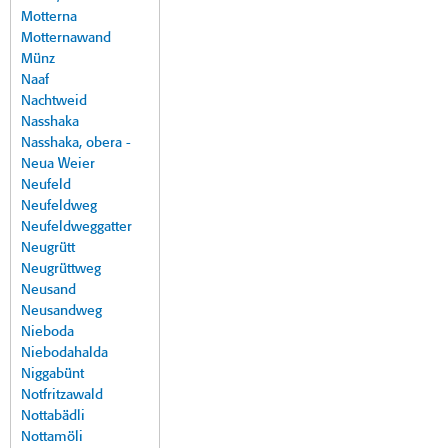
Motterna
Motternawand
Münz
Naaf
Nachtweid
Nasshaka
Nasshaka, obera -
Neua Weier
Neufeld
Neufeldweg
Neufeldweggatter
Neugrütt
Neugrüttweg
Neusand
Neusandweg
Nieboda
Niebodahalda
Niggabünt
Notfritzawald
Nottabädli
Nottamöli