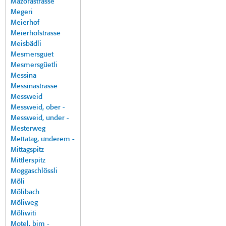
Mazorastrasse
Megeri
Meierhof
Meierhofstrasse
Meisbädli
Mesmersguet
Mesmersgüetli
Messina
Messinastrasse
Messweid
Messweid, ober -
Messweid, under -
Mesterweg
Mettatag, underem -
Mittagspitz
Mittlerspitz
Moggaschlössli
Möli
Mölibach
Möliweg
Möliwiti
Motel, bim -