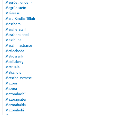
Magrüel, under -
Magrüelstein
Maiasäss
Marti Kindlis Töbili
Maschera
Mascherateil
Mascheratobel
Maschlina
Maschlinastrasse
Matidaboda
Matidarank
Matillaberg
Matruela
Matschels
Matschelsstrasse
Mazora
Mazora
Mazorabächli
Mazoragraba
Mazorahalda
Mazorahöhi