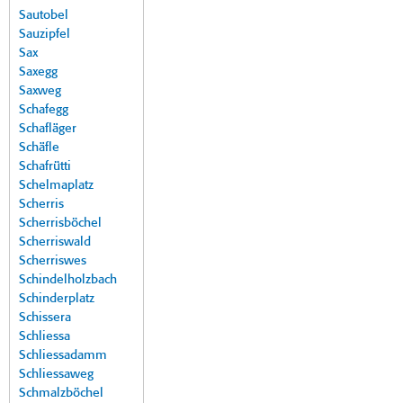
Sautobel
Sauzipfel
Sax
Saxegg
Saxweg
Schafegg
Schafläger
Schäfle
Schafrütti
Schelmaplatz
Scherris
Scherrisböchel
Scherriswald
Scherriswes
Schindelholzbach
Schinderplatz
Schissera
Schliessa
Schliessadamm
Schliessaweg
Schmalzböchel