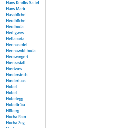
Hans Kindlis Sattel
Hans Marti
Hasaböchel
Heidböchel
Heidboda
Heiligwes
Hellabarta
Hennasedel
Hennawibliboda
Herawingert
Hienzastall
Hiertwes
Hinderstech
Hindertuas
Hobel
Hobel
Hobelegg
Hobeltrüia
Höberg
Hocha Rain
Hocha Zog