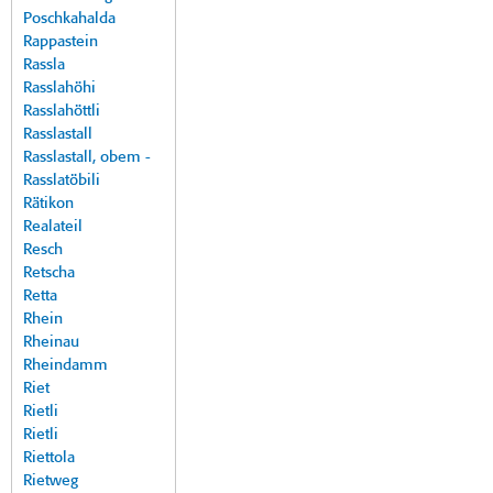
Poschkahalda
Rappastein
Rassla
Rasslahöhi
Rasslahöttli
Rasslastall
Rasslastall, obem -
Rasslatöbili
Rätikon
Realateil
Resch
Retscha
Retta
Rhein
Rheinau
Rheindamm
Riet
Rietli
Rietli
Riettola
Rietweg