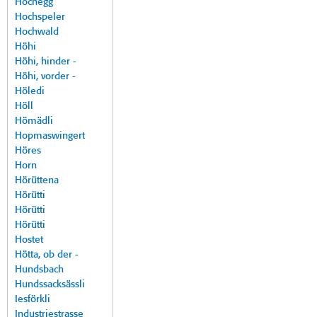
Hochegg
Hochspeler
Hochwald
Höhi
Höhi, hinder -
Höhi, vorder -
Höledi
Höll
Hömädli
Hopmaswingert
Höres
Horn
Hörüttena
Hörütti
Hörütti
Hörütti
Hostet
Hötta, ob der -
Hundsbach
Hundssacksässli
Iesförkli
Industriestrasse