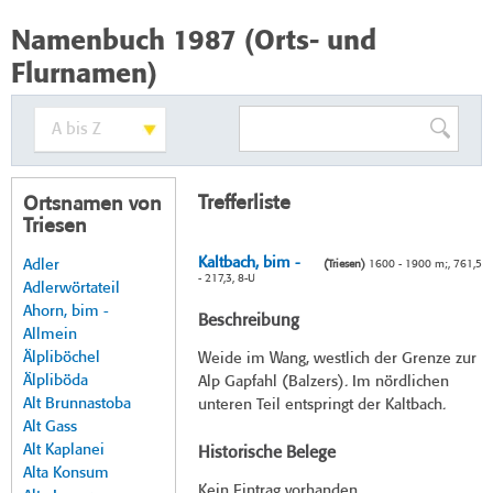
Namenbuch 1987 (Orts- und
Flurnamen)
Trefferliste
Ortsnamen von
Triesen
Kaltbach, bim -
Adler
(Triesen)
1600 - 1900 m;, 761,5
- 217,3, 8-U
Adlerwörtateil
Ahorn, bim -
Beschreibung
Allmein
Älpliböchel
Weide im Wang, westlich der Grenze zur
Älpliböda
Alp Gapfahl (Balzers). Im nördlichen
Alt Brunnastoba
unteren Teil entspringt der Kaltbach.
Alt Gass
Alt Kaplanei
Historische Belege
Alta Konsum
Kein Eintrag vorhanden