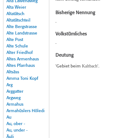
Alta Lawenaweg
Alta Weier
Bisherige Nennung
Altatätsch
Altatätschteil
-
Alte Bergstrasse
Alte Landstrasse
Volkstümliches
Alte Post
-
Alte Schule
Alter Friedhof
Deutung
Altes Armenhaus
Altes Pfarrhaus
Kaltbach
'Gebiet beim
'.
Altsäss
Amma Toni Kopf
Arg
Arggatter
Argweg
Armahus
Armahüslers Höledi
Au
Au, ober -
Au, under -
Äuli