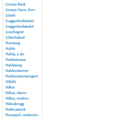
Grossa Rank
Grossa Stein, bim -
Güetli
Guggerbodatobel
Guggerbodawald
Guschagrat
Gütschabad
Hainweg
Halda
Halda, a da -
Haldastrasse
Haldaweg
Haldensteiner
Haldensteinwingert
Häldili
Hälos
Hälos, obera -
Hälos, undera -
Hälosbrogg
Haltmastock
Hanaspel, underem -