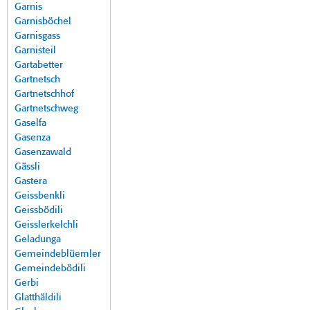
Garnis
Garnisböchel
Garnisgass
Garnisteil
Gartabetter
Gartnetsch
Gartnetschhof
Gartnetschweg
Gaselfa
Gasenza
Gasenzawald
Gässli
Gastera
Geissbenkli
Geissbödili
Geisslerkelchli
Geladunga
Gemeindeblüemler
Gemeindebödili
Gerbi
Glatthäldili