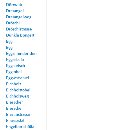
Dörrwitti
Dreiangel
Dreiangelweg
Dröschi
Dröschistrasse
Dunkla Bongert
Egg
Egg
Egga, hinder den -
Eggastalta
Eggatetsch
Eggtobel
Eggwatschiel
Eichholz
Eichholztobel
Eichholzweg
Eieracker
Eieracker
Elastinstrasse
Eliassastall
Engelbertshötta