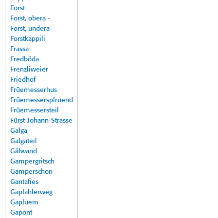
Forst
Forst, obera -
Forst, undera -
Forstkappili
Frassa
Fredböda
Frenzliweier
Friedhof
Früemesserhus
Früemesserspfruend
Früemessersteil
Fürst-Johann-Strasse
Galga
Galgateil
Gälwand
Gampergritsch
Gamperschon
Gantafies
Gapfahlerweg
Gapluem
Gapont