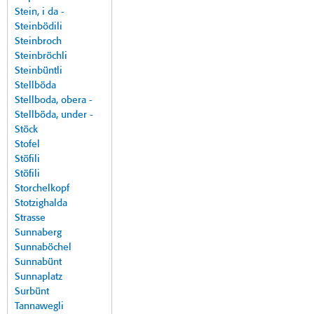
Stein, i da -
Steinbödili
Steinbroch
Steinbröchli
Steinbüntli
Stellböda
Stellboda, obera -
Stellböda, under -
Stöck
Stofel
Stöfili
Stöfili
Storchelkopf
Stotzighalda
Strasse
Sunnaberg
Sunnaböchel
Sunnabünt
Sunnaplatz
Surbünt
Tannawegli