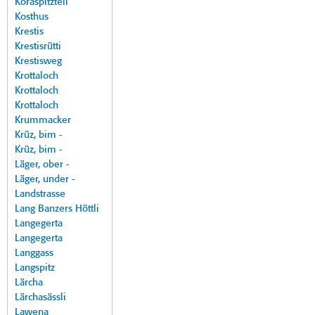
Koraspitzteil
Kosthus
Krestis
Krestisrütti
Krestisweg
Krottaloch
Krottaloch
Krottaloch
Krummacker
Krüz, bim -
Krüz, bim -
Läger, ober -
Läger, under -
Landstrasse
Lang Banzers Höttli
Langegerta
Langegerta
Langgass
Langspitz
Lärcha
Lärchasässli
Lawena