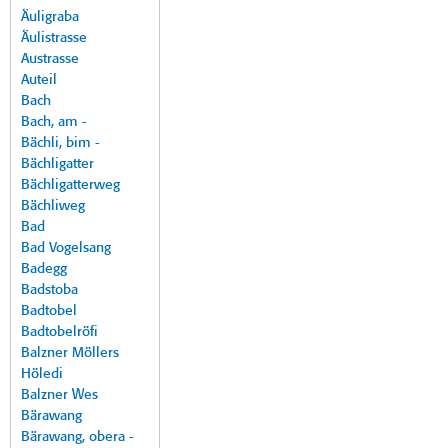
Äuligraba
Äulistrasse
Austrasse
Auteil
Bach
Bach, am -
Bächli, bim -
Bächligatter
Bächligatterweg
Bächliweg
Bad
Bad Vogelsang
Badegg
Badstoba
Badtobel
Badtobelröfi
Balzner Möllers
Höledi
Balzner Wes
Bärawang
Bärawang, obera -