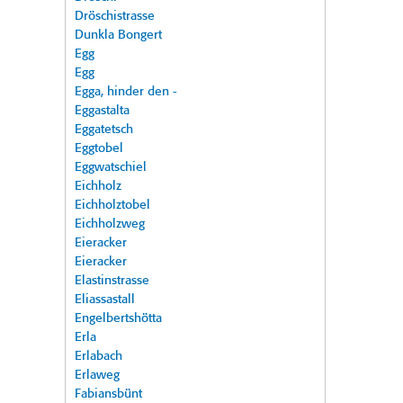
Dröschistrasse
Dunkla Bongert
Egg
Egg
Egga, hinder den -
Eggastalta
Eggatetsch
Eggtobel
Eggwatschiel
Eichholz
Eichholztobel
Eichholzweg
Eieracker
Eieracker
Elastinstrasse
Eliassastall
Engelbertshötta
Erla
Erlabach
Erlaweg
Fabiansbünt