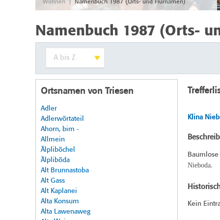
|
Wohnen
Namenbuch 1987 (Orts- und Flurnamen)
Namenbuch 1987 (Orts- u
Trefferli
Ortsnamen von Triesen
Adler
Klina Nie
Adlerwörtateil
Ahorn, bim -
Beschrei
Allmein
Älpliböchel
Baumlose 
Älpliböda
Nieboda
.
Alt Brunnastoba
Alt Gass
Historisc
Alt Kaplanei
Alta Konsum
Kein Eintr
Alta Lawenaweg