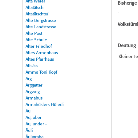
Alta Weier
Bisherig
Altatätsch
-
Altatätschteil
Alte Bergstrasse
Volkstüml
Alte Landstrasse
Alte Post
-
Alte Schule
Deutung
Alter Friedhof
Altes Armenhaus
'Kleiner T
Altes Pfarrhaus
Altsäss
Amma Toni Kopf
Arg
Arggatter
Argweg
Armahus
Armahüslers Höledi
Au
Au, ober -
Au, under -
Äuli
Äuligraba