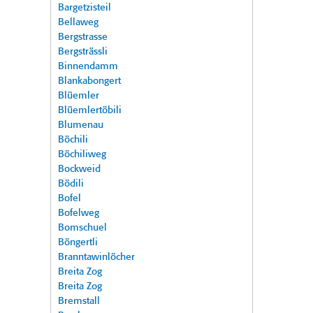
Bargetzisteil
Bellaweg
Bergstrasse
Bergsträssli
Binnendamm
Blankabongert
Blüemler
Blüemlertöbili
Blumenau
Böchili
Böchiliweg
Bockweid
Bödili
Bofel
Bofelweg
Bomschuel
Böngertli
Branntawinlöcher
Breita Zog
Breita Zog
Bremstall