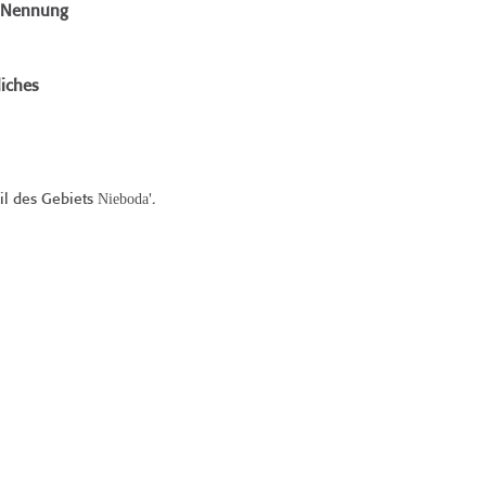
e Nennung
iches
Nieboda
eil des Gebiets
'.