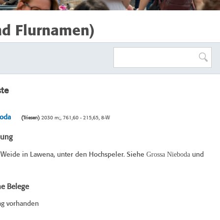
nd Flurnamen)
ste
boda
(Triesen)
2030 m;, 761,60 - 215,65, 8-W
bung
Grossa Nieboda
Weide in Lawena, unter den Hochspeler. Siehe
und
he Belege
ag vorhanden