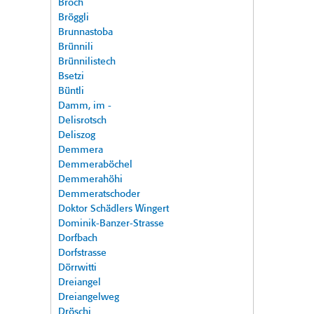
Broch
Bröggli
Brunnastoba
Brünnili
Brünnilistech
Bsetzi
Büntli
Damm, im -
Delisrotsch
Deliszog
Demmera
Demmeraböchel
Demmerahöhi
Demmeratschoder
Doktor Schädlers Wingert
Dominik-Banzer-Strasse
Dorfbach
Dorfstrasse
Dörrwitti
Dreiangel
Dreiangelweg
Dröschi