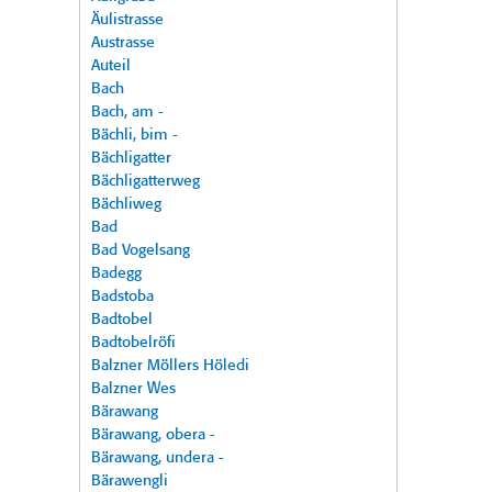
Äulistrasse
Austrasse
Auteil
Bach
Bach, am -
Bächli, bim -
Bächligatter
Bächligatterweg
Bächliweg
Bad
Bad Vogelsang
Badegg
Badstoba
Badtobel
Badtobelröfi
Balzner Möllers Höledi
Balzner Wes
Bärawang
Bärawang, obera -
Bärawang, undera -
Bärawengli