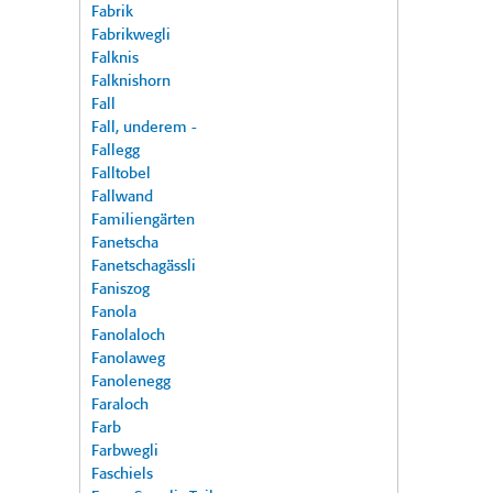
Fabrik
Fabrikwegli
Falknis
Falknishorn
Fall
Fall, underem -
Fallegg
Falltobel
Fallwand
Familiengärten
Fanetscha
Fanetschagässli
Faniszog
Fanola
Fanolaloch
Fanolaweg
Fanolenegg
Faraloch
Farb
Farbwegli
Faschiels