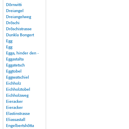
Dörrwitti
Dreiangel
Dreiangelweg
Dröschi
Dröschistrasse
Dunkla Bongert
Egg
Egg
Egga, hinder den -
Eggastalta
Eggatetsch
Eggtobel
Eggwatschiel
Eichholz
Eichholztobel
Eichholzweg
Eieracker
Eieracker
Elastinstrasse
Eliassastall
Engelbertshötta