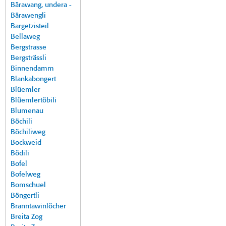
Bärawang, undera -
Bärawengli
Bargetzisteil
Bellaweg
Bergstrasse
Bergsträssli
Binnendamm
Blankabongert
Blüemler
Blüemlertöbili
Blumenau
Böchili
Böchiliweg
Bockweid
Bödili
Bofel
Bofelweg
Bomschuel
Böngertli
Branntawinlöcher
Breita Zog