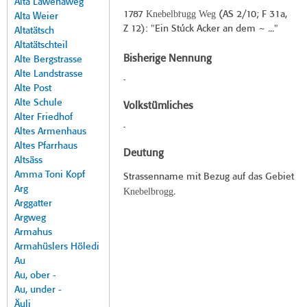
Alta Lawenaweg
Knebelbr̀ugg Weg
1787
(
AS 2/10
; F 31a,
Alta Weier
Z 12): "Ein Stúck Acker an dem ~ ..."
Altatätsch
Altatätschteil
Bisherige Nennung
Alte Bergstrasse
Alte Landstrasse
-
Alte Post
Alte Schule
Volkstümliches
Alter Friedhof
-
Altes Armenhaus
Altes Pfarrhaus
Deutung
Altsäss
Amma Toni Kopf
Strassenname mit Bezug auf das Gebiet
Arg
Knebelbrogg
.
Arggatter
Argweg
Armahus
Armahüslers Höledi
Au
Au, ober -
Au, under -
Äuli