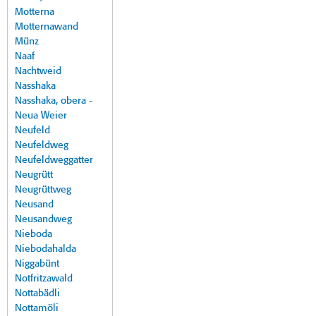
Motterna
Motternawand
Münz
Naaf
Nachtweid
Nasshaka
Nasshaka, obera -
Neua Weier
Neufeld
Neufeldweg
Neufeldweggatter
Neugrütt
Neugrüttweg
Neusand
Neusandweg
Nieboda
Niebodahalda
Niggabünt
Notfritzawald
Nottabädli
Nottamöli