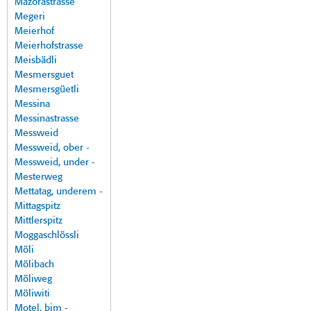
Mazorastrasse
Megeri
Meierhof
Meierhofstrasse
Meisbädli
Mesmersguet
Mesmersgüetli
Messina
Messinastrasse
Messweid
Messweid, ober -
Messweid, under -
Mesterweg
Mettatag, underem -
Mittagspitz
Mittlerspitz
Moggaschlössli
Möli
Mölibach
Möliweg
Möliwiti
Motel, bim -