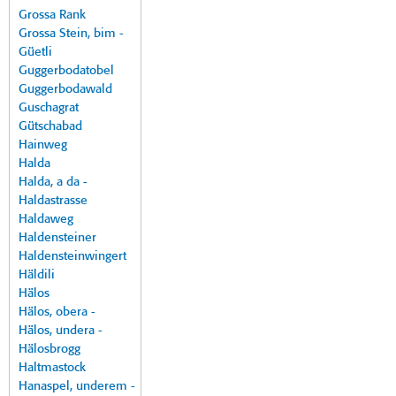
Grossa Rank
Grossa Stein, bim -
Güetli
Guggerbodatobel
Guggerbodawald
Guschagrat
Gütschabad
Hainweg
Halda
Halda, a da -
Haldastrasse
Haldaweg
Haldensteiner
Haldensteinwingert
Häldili
Hälos
Hälos, obera -
Hälos, undera -
Hälosbrogg
Haltmastock
Hanaspel, underem -