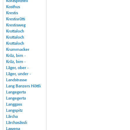
Koraspitzteil
Kosthus
Krestis
Krestisrütti
Krestisweg
Krottaloch
Krottaloch
Krottaloch
Krummacker
Krüz, bim -
Krüz, bim -
Läger, ober -
Läger, under -
Landstrasse
Lang Banzers Höttli
Langegerta
Langegerta
Langgass
Langspitz
Lärcha
Lärchasässli
Lawena