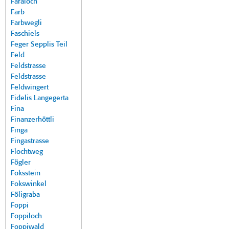
Faraloch
Farb
Farbwegli
Faschiels
Feger Sepplis Teil
Feld
Feldstrasse
Feldstrasse
Feldwingert
Fidelis Langegerta
Fina
Finanzerhöttli
Finga
Fingastrasse
Flochtweg
Fögler
Foksstein
Fokswinkel
Föligraba
Foppi
Foppiloch
Foppiwald