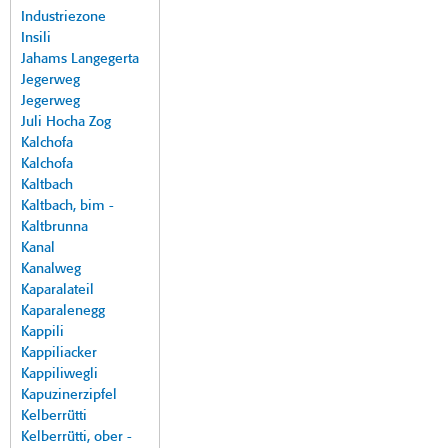
Industriezone
Insili
Jahams Langegerta
Jegerweg
Jegerweg
Juli Hocha Zog
Kalchofa
Kalchofa
Kaltbach
Kaltbach, bim -
Kaltbrunna
Kanal
Kanalweg
Kaparalateil
Kaparalenegg
Kappili
Kappiliacker
Kappiliwegli
Kapuzinerzipfel
Kelberrütti
Kelberrütti, ober -