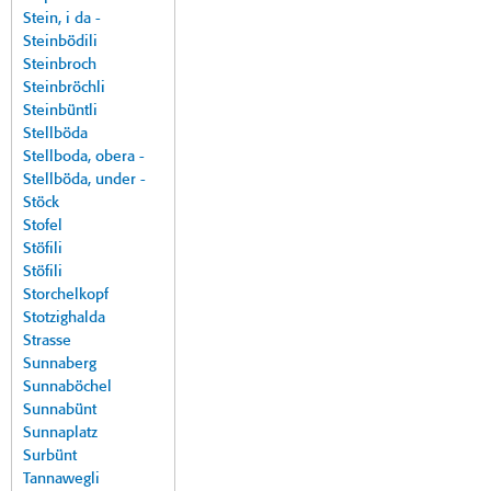
Stein, i da -
Steinbödili
Steinbroch
Steinbröchli
Steinbüntli
Stellböda
Stellboda, obera -
Stellböda, under -
Stöck
Stofel
Stöfili
Stöfili
Storchelkopf
Stotzighalda
Strasse
Sunnaberg
Sunnaböchel
Sunnabünt
Sunnaplatz
Surbünt
Tannawegli