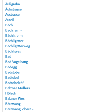
Äuligraba
Äulistrasse
Austrasse
Auteil
Bach
Bach, am -
Bächli, bim -
Bächligatter
Bächligatterweg
Bächliweg
Bad
Bad Vogelsang
Badegg
Badstoba
Badtobel
Badtobelröfi
Balzner Möllers
Höledi
Balzner Wes
Bärawang
Bärawang, obera -