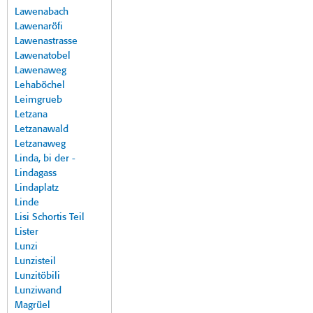
Lawenabach
Lawenaröfi
Lawenastrasse
Lawenatobel
Lawenaweg
Lehaböchel
Leimgrueb
Letzana
Letzanawald
Letzanaweg
Linda, bi der -
Lindagass
Lindaplatz
Linde
Lisi Schortis Teil
Lister
Lunzi
Lunzisteil
Lunzitöbili
Lunziwand
Magrüel