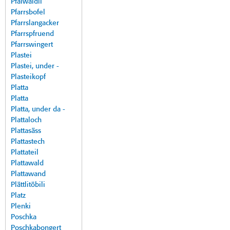
Pfalwäldli
Pfarrsbofel
Pfarrslangacker
Pfarrspfruend
Pfarrswingert
Plastei
Plastei, under -
Plasteikopf
Platta
Platta
Platta, under da -
Plattaloch
Plattasäss
Plattastech
Plattateil
Plattawald
Plattawand
Plättlitöbili
Platz
Plenki
Poschka
Poschkabongert