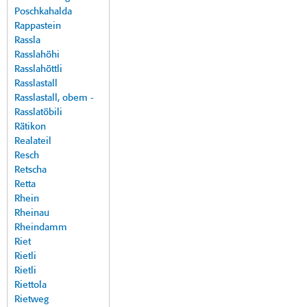
Poschkahalda
Rappastein
Rassla
Rasslahöhi
Rasslahöttli
Rasslastall
Rasslastall, obem -
Rasslatöbili
Rätikon
Realateil
Resch
Retscha
Retta
Rhein
Rheinau
Rheindamm
Riet
Rietli
Rietli
Riettola
Rietweg