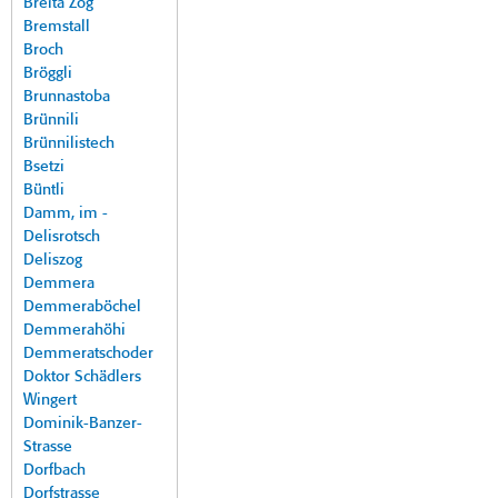
Breita Zog
Bremstall
Broch
Bröggli
Brunnastoba
Brünnili
Brünnilistech
Bsetzi
Büntli
Damm, im -
Delisrotsch
Deliszog
Demmera
Demmeraböchel
Demmerahöhi
Demmeratschoder
Doktor Schädlers
Wingert
Dominik-Banzer-
Strasse
Dorfbach
Dorfstrasse