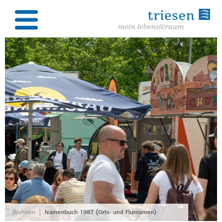
|
Wohnen
Namenbuch 1987 (Orts- und Flurnamen)