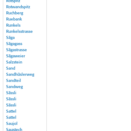
Rotspitz
Rotwandspitz
Ruchberg
Ruebank
Runkels
Runkelsstrasse
Säga
Sägagass
Sägastrasse
Sägaweier
Salzstein
Sand
Sandhüslerweg
Sandteil
Sandweg
Sässli
Sässli
Sässli
Sattel
Sattel
Saujol
Saustech