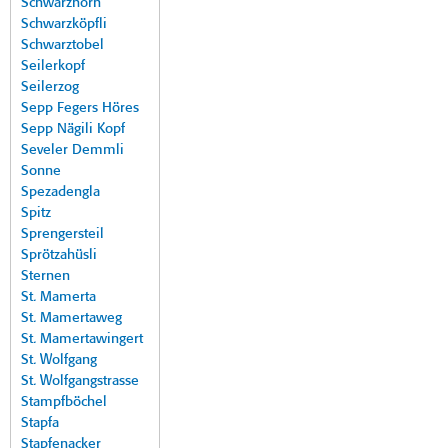
Schwarzhorn
Schwarzköpfli
Schwarztobel
Seilerkopf
Seilerzog
Sepp Fegers Höres
Sepp Nägili Kopf
Seveler Demmli
Sonne
Spezadengla
Spitz
Sprengersteil
Sprötzahüsli
Sternen
St. Mamerta
St. Mamertaweg
St. Mamertawingert
St. Wolfgang
St. Wolfgangstrasse
Stampfböchel
Stapfa
Stapfenacker