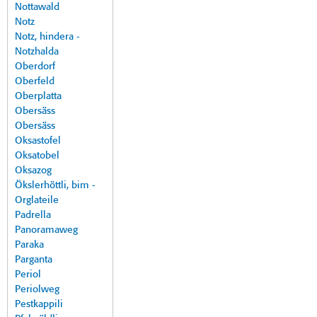
Nottawald
Notz
Notz, hindera -
Notzhalda
Oberdorf
Oberfeld
Oberplatta
Obersäss
Obersäss
Oksastofel
Oksatobel
Oksazog
Ökslerhöttli, bim -
Orglateile
Padrella
Panoramaweg
Paraka
Parganta
Periol
Periolweg
Pestkappili