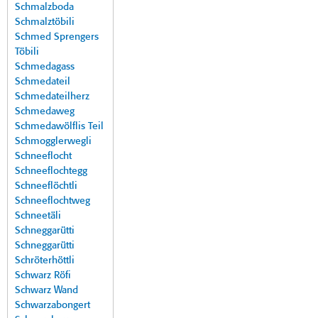
Schmalzboda
Schmalztöbili
Schmed Sprengers
Töbili
Schmedagass
Schmedateil
Schmedateilherz
Schmedaweg
Schmedawölflis Teil
Schmogglerwegli
Schneeflocht
Schneeflochtegg
Schneeflöchtli
Schneeflochtweg
Schneetäli
Schneggarütti
Schneggarütti
Schröterhöttli
Schwarz Röfi
Schwarz Wand
Schwarzabongert