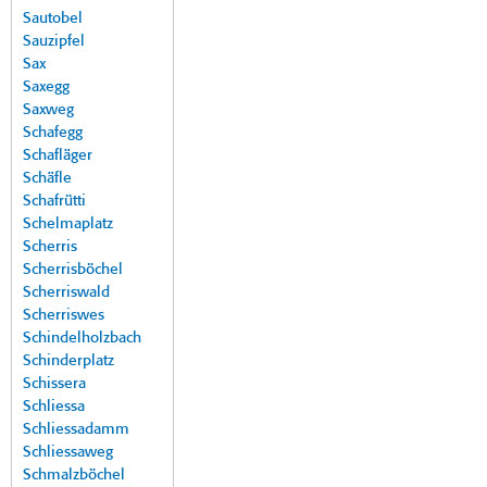
Sautobel
Sauzipfel
Sax
Saxegg
Saxweg
Schafegg
Schafläger
Schäfle
Schafrütti
Schelmaplatz
Scherris
Scherrisböchel
Scherriswald
Scherriswes
Schindelholzbach
Schinderplatz
Schissera
Schliessa
Schliessadamm
Schliessaweg
Schmalzböchel