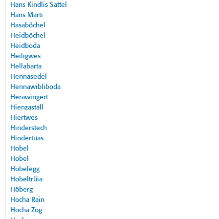
Hans Kindlis Sattel
Hans Marti
Hasaböchel
Heidböchel
Heidboda
Heiligwes
Hellabarta
Hennasedel
Hennawibliboda
Herawingert
Hienzastall
Hiertwes
Hinderstech
Hindertuas
Hobel
Hobel
Hobelegg
Hobeltrüia
Höberg
Hocha Rain
Hocha Zog