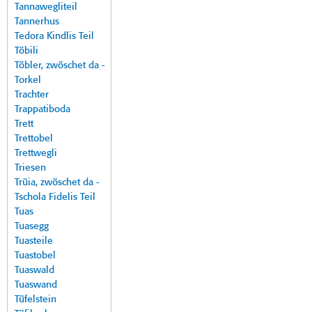
Tannawegliteil
Tannerhus
Tedora Kindlis Teil
Töbili
Töbler, zwöschet da -
Torkel
Trachter
Trappatiboda
Trett
Trettobel
Trettwegli
Triesen
Trüia, zwöschet da -
Tschola Fidelis Teil
Tuas
Tuasegg
Tuasteile
Tuastobel
Tuaswald
Tuaswand
Tüfelstein