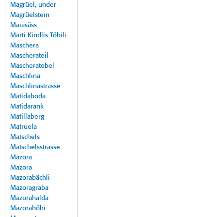
Magrüel, under -
Magrüelstein
Maiasäss
Marti Kindlis Töbili
Maschera
Mascherateil
Mascheratobel
Maschlina
Maschlinastrasse
Matidaboda
Matidarank
Matillaberg
Matruela
Matschels
Matschelsstrasse
Mazora
Mazora
Mazorabächli
Mazoragraba
Mazorahalda
Mazorahöhi