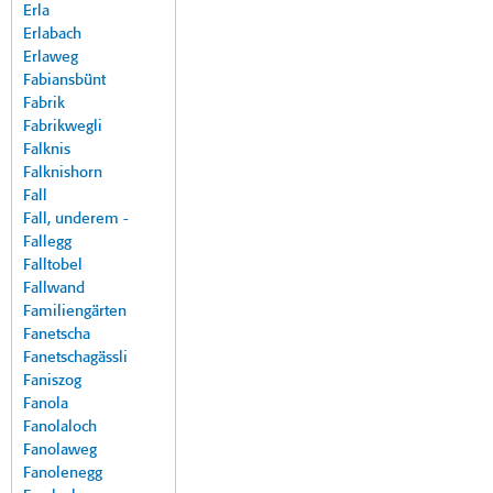
Erla
Erlabach
Erlaweg
Fabiansbünt
Fabrik
Fabrikwegli
Falknis
Falknishorn
Fall
Fall, underem -
Fallegg
Falltobel
Fallwand
Familiengärten
Fanetscha
Fanetschagässli
Faniszog
Fanola
Fanolaloch
Fanolaweg
Fanolenegg