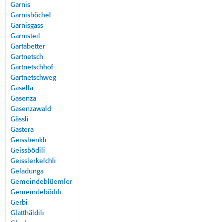
Garnis
Garnisböchel
Garnisgass
Garnisteil
Gartabetter
Gartnetsch
Gartnetschhof
Gartnetschweg
Gaselfa
Gasenza
Gasenzawald
Gässli
Gastera
Geissbenkli
Geissbödili
Geisslerkelchli
Geladunga
Gemeindeblüemler
Gemeindebödili
Gerbi
Glatthäldili