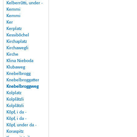
Kelberrütti, under -
Kemmi
Kemmi
Ker
Kerplatz
Kessiböchel
Kirchaplatz
Kirchawegli
Kirche
Klina Nieboda
Klubaweg
Knebelbrogg
Knebelbroggatter
Knebelbroggweg
Kolplatz
Kolplätzli
Kolplätzli
Köpf, i da -
Köpf, i da -
Köpf, under da -
Koraspitz