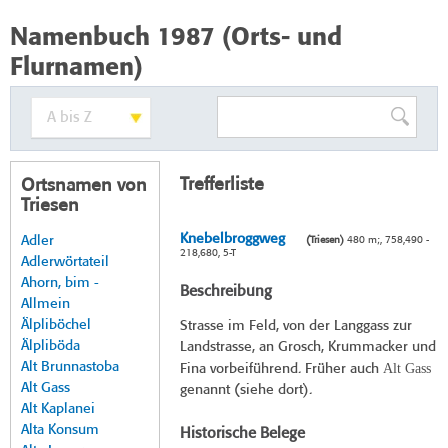
Namenbuch 1987 (Orts- und
Flurnamen)
Trefferliste
Ortsnamen von
Triesen
Knebelbroggweg
Adler
(Triesen)
480 m;, 758,490 -
218,680, 5-T
Adlerwörtateil
Ahorn, bim -
Beschreibung
Allmein
Älpliböchel
Strasse im Feld, von der Langgass zur
Älpliböda
Landstrasse, an Grosch, Krummacker und
Alt Brunnastoba
Alt Gass
Fina vorbeiführend. Früher auch
Alt Gass
genannt (siehe dort).
Alt Kaplanei
Alta Konsum
Historische Belege