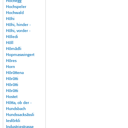
Hochegg
Hochspeler
Hochwald
Höhi
Höhi, hinder -
Höhi, vorder -
Höledi
Höll
Hömädli
Hopmaswingert
Höres
Horn
Hörüttena
Hörütti
Hörütti
Hörütti
Hostet
Hötta, ob der -
Hundsbach
Hundssacksässli
Iesförkli
Industriestrasse