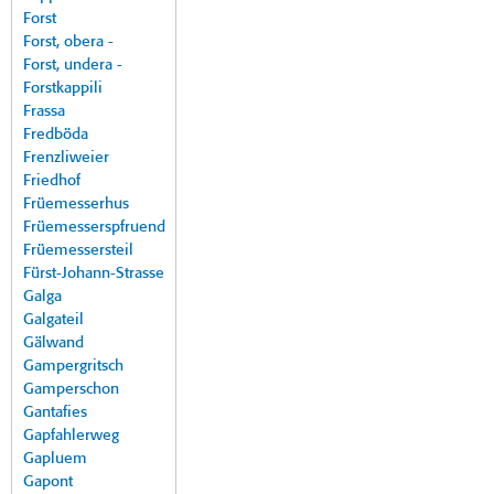
Forst
Forst, obera -
Forst, undera -
Forstkappili
Frassa
Fredböda
Frenzliweier
Friedhof
Früemesserhus
Früemesserspfruend
Früemessersteil
Fürst-Johann-Strasse
Galga
Galgateil
Gälwand
Gampergritsch
Gamperschon
Gantafies
Gapfahlerweg
Gapluem
Gapont