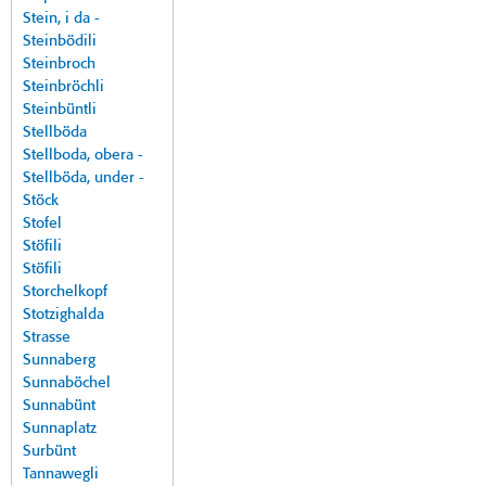
Stein, i da -
Steinbödili
Steinbroch
Steinbröchli
Steinbüntli
Stellböda
Stellboda, obera -
Stellböda, under -
Stöck
Stofel
Stöfili
Stöfili
Storchelkopf
Stotzighalda
Strasse
Sunnaberg
Sunnaböchel
Sunnabünt
Sunnaplatz
Surbünt
Tannawegli