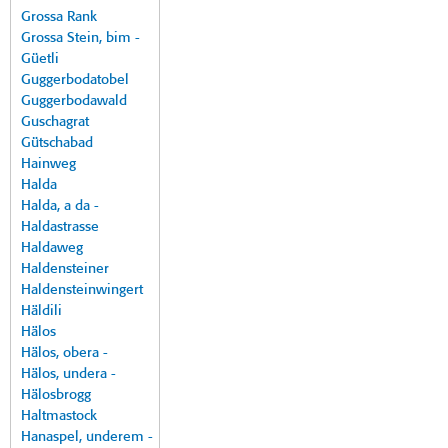
Grossa Rank
Grossa Stein, bim -
Güetli
Guggerbodatobel
Guggerbodawald
Guschagrat
Gütschabad
Hainweg
Halda
Halda, a da -
Haldastrasse
Haldaweg
Haldensteiner
Haldensteinwingert
Häldili
Hälos
Hälos, obera -
Hälos, undera -
Hälosbrogg
Haltmastock
Hanaspel, underem -