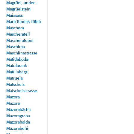
Magrüel, under -
Magrüelstein
Maiasäss
Marti Kindlis Töbili
Maschera
Mascherateil
Mascheratobel
Maschlina
Maschlinastrasse
Matidaboda
Matidarank
Matillaberg
Matruela
Matschels
Matschelsstrasse
Mazora
Mazora
Mazorabächli
Mazoragraba
Mazorahalda
Mazorahöhi