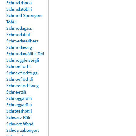
Schmalzboda
Schmalztöbili
Schmed Sprengers
Töbili
Schmedagass
Schmedateil
Schmedateilherz
Schmedaweg
Schmedawölflis Teil
Schmogglerwegli
Schneeflocht
Schneeflochtegg
Schneeflöchtli
Schneeflochtweg
Schneetäli
Schneggarütti
Schneggarütti
Schröterhöttli
Schwarz Röfi
Schwarz Wand
Schwarzabongert