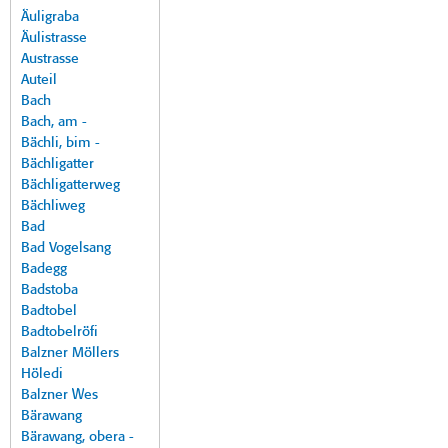
Äuligraba
Äulistrasse
Austrasse
Auteil
Bach
Bach, am -
Bächli, bim -
Bächligatter
Bächligatterweg
Bächliweg
Bad
Bad Vogelsang
Badegg
Badstoba
Badtobel
Badtobelröfi
Balzner Möllers
Höledi
Balzner Wes
Bärawang
Bärawang, obera -