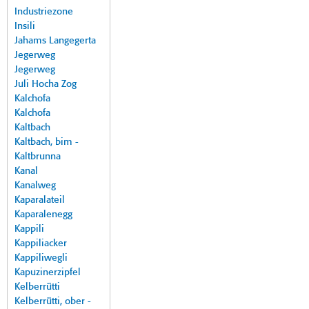
Industriezone
Insili
Jahams Langegerta
Jegerweg
Jegerweg
Juli Hocha Zog
Kalchofa
Kalchofa
Kaltbach
Kaltbach, bim -
Kaltbrunna
Kanal
Kanalweg
Kaparalateil
Kaparalenegg
Kappili
Kappiliacker
Kappiliwegli
Kapuzinerzipfel
Kelberrütti
Kelberrütti, ober -