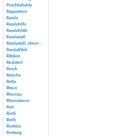
Poschkahalda
Rappastein
Rassla
Rasslahöhi
Rasslahöttli
Rasslastall
Rasslastall, obem -
Rasslatöbili
Rätikon
Realateil
Resch
Retscha
Retta
Rhein
Rheinau
Rheindamm
Riet
Rietli
Rietli
Riettola
Rietweg