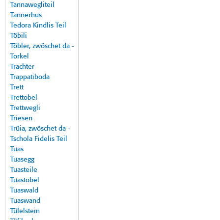
Tannawegliteil
Tannerhus
Tedora Kindlis Teil
Töbili
Töbler, zwöschet da -
Torkel
Trachter
Trappatiboda
Trett
Trettobel
Trettwegli
Triesen
Trüia, zwöschet da -
Tschola Fidelis Teil
Tuas
Tuasegg
Tuasteile
Tuastobel
Tuaswald
Tuaswand
Tüfelstein