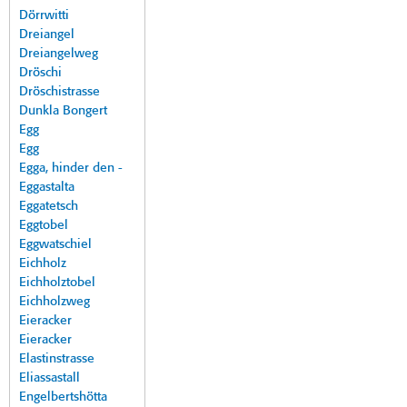
Dörrwitti
Dreiangel
Dreiangelweg
Dröschi
Dröschistrasse
Dunkla Bongert
Egg
Egg
Egga, hinder den -
Eggastalta
Eggatetsch
Eggtobel
Eggwatschiel
Eichholz
Eichholztobel
Eichholzweg
Eieracker
Eieracker
Elastinstrasse
Eliassastall
Engelbertshötta