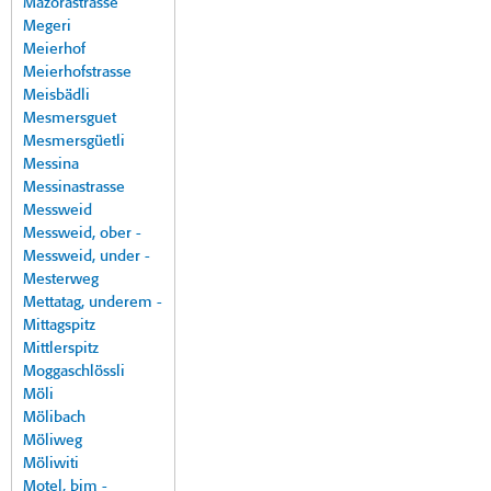
Mazorastrasse
Megeri
Meierhof
Meierhofstrasse
Meisbädli
Mesmersguet
Mesmersgüetli
Messina
Messinastrasse
Messweid
Messweid, ober -
Messweid, under -
Mesterweg
Mettatag, underem -
Mittagspitz
Mittlerspitz
Moggaschlössli
Möli
Mölibach
Möliweg
Möliwiti
Motel, bim -