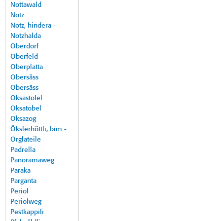
Nottawald
Notz
Notz, hindera -
Notzhalda
Oberdorf
Oberfeld
Oberplatta
Obersäss
Obersäss
Oksastofel
Oksatobel
Oksazog
Ökslerhöttli, bim -
Orglateile
Padrella
Panoramaweg
Paraka
Parganta
Periol
Periolweg
Pestkappili