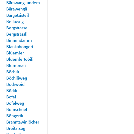
Bärawang, undera -
Bärawengli
Bargetzisteil
Bellaweg
Bergstrasse
Bergsträssli
Binnendamm
Blankabongert
Blüemler
Blüemlertöbili
Blumenau
Böchili
Böchiliweg
Bockweid
Bödili
Bofel
Bofelweg
Bomschuel
Böngertli
Branntawinlöcher
Breita Zog