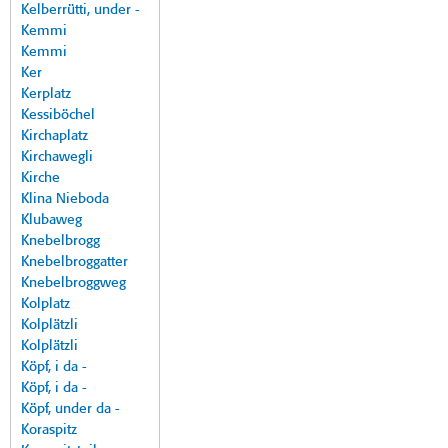
Kelberrütti, under -
Kemmi
Kemmi
Ker
Kerplatz
Kessiböchel
Kirchaplatz
Kirchawegli
Kirche
Klina Nieboda
Klubaweg
Knebelbrogg
Knebelbroggatter
Knebelbroggweg
Kolplatz
Kolplätzli
Kolplätzli
Köpf, i da -
Köpf, i da -
Köpf, under da -
Koraspitz