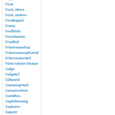
Forst
Forst, obera -
Forst, undera -
Forstkappili
Frassa
Fredböda
Frenzliweier
Friedhof
Früemesserhus
Früemesserspfruend
Früemessersteil
Fürst-Johann-Strasse
Galga
Galgateil
Gälwand
Gampergritsch
Gamperschon
Gantafies
Gapfahlerweg
Gapluem
Gapont