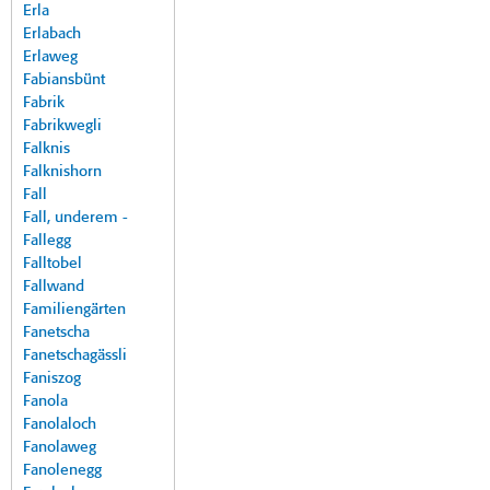
Erla
Erlabach
Erlaweg
Fabiansbünt
Fabrik
Fabrikwegli
Falknis
Falknishorn
Fall
Fall, underem -
Fallegg
Falltobel
Fallwand
Familiengärten
Fanetscha
Fanetschagässli
Faniszog
Fanola
Fanolaloch
Fanolaweg
Fanolenegg