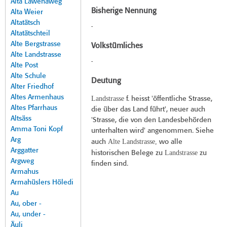
Alta Lawenaweg
Bisherige Nennung
Alta Weier
Altatätsch
-
Altatätschteil
Alte Bergstrasse
Volkstümliches
Alte Landstrasse
-
Alte Post
Alte Schule
Deutung
Alter Friedhof
Altes Armenhaus
Landstrasse
f. heisst 'öffentliche Strasse,
Altes Pfarrhaus
die über das Land führt', neuer auch
Altsäss
'Strasse, die von den Landesbehörden
Amma Toni Kopf
unterhalten wird' angenommen. Siehe
Arg
Alte Landstrasse,
auch
wo alle
Arggatter
Landstrasse
historischen Belege zu
zu
Argweg
finden sind.
Armahus
Armahüslers Höledi
Au
Au, ober -
Au, under -
Äuli