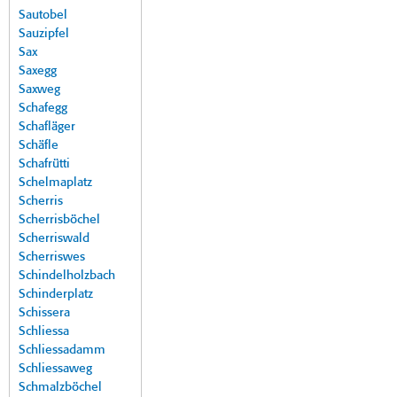
Sautobel
Sauzipfel
Sax
Saxegg
Saxweg
Schafegg
Schafläger
Schäfle
Schafrütti
Schelmaplatz
Scherris
Scherrisböchel
Scherriswald
Scherriswes
Schindelholzbach
Schinderplatz
Schissera
Schliessa
Schliessadamm
Schliessaweg
Schmalzböchel