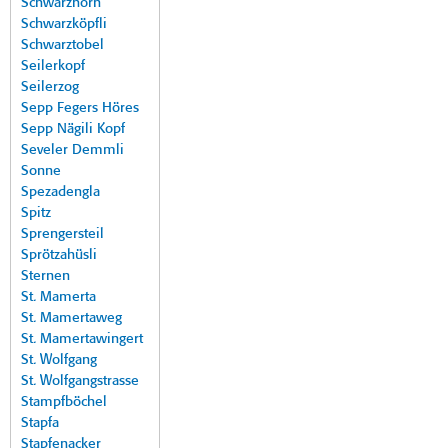
Schwarzhorn
Schwarzköpfli
Schwarztobel
Seilerkopf
Seilerzog
Sepp Fegers Höres
Sepp Nägili Kopf
Seveler Demmli
Sonne
Spezadengla
Spitz
Sprengersteil
Sprötzahüsli
Sternen
St. Mamerta
St. Mamertaweg
St. Mamertawingert
St. Wolfgang
St. Wolfgangstrasse
Stampfböchel
Stapfa
Stapfenacker