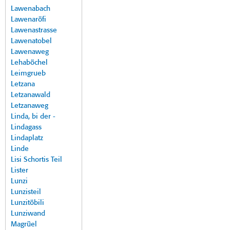
Lawenabach
Lawenaröfi
Lawenastrasse
Lawenatobel
Lawenaweg
Lehaböchel
Leimgrueb
Letzana
Letzanawald
Letzanaweg
Linda, bi der -
Lindagass
Lindaplatz
Linde
Lisi Schortis Teil
Lister
Lunzi
Lunzisteil
Lunzitöbili
Lunziwand
Magrüel