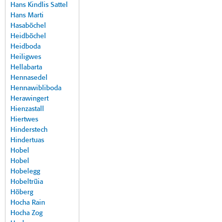
Hans Kindlis Sattel
Hans Marti
Hasaböchel
Heidböchel
Heidboda
Heiligwes
Hellabarta
Hennasedel
Hennawibliboda
Herawingert
Hienzastall
Hiertwes
Hinderstech
Hindertuas
Hobel
Hobel
Hobelegg
Hobeltrüia
Höberg
Hocha Rain
Hocha Zog