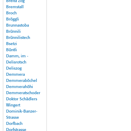
Breita Zog
Bremstall
Broch
Bröggli
Brunnastoba
Brünnili
Brünnilistech
Bsetzi
Büntli
Damm, im -
Delisrotsch
Deliszog
Demmera
Demmeraböchel
Demmerahöhi
Demmeratschoder
Doktor Schädlers
Wingert
Dominik-Banzer-
Strasse
Dorfbach
Dorfstrasse