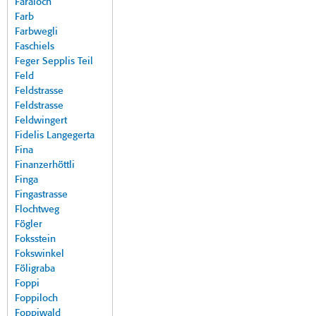
Faraloch
Farb
Farbwegli
Faschiels
Feger Sepplis Teil
Feld
Feldstrasse
Feldstrasse
Feldwingert
Fidelis Langegerta
Fina
Finanzerhöttli
Finga
Fingastrasse
Flochtweg
Fögler
Foksstein
Fokswinkel
Föligraba
Foppi
Foppiloch
Foppiwald