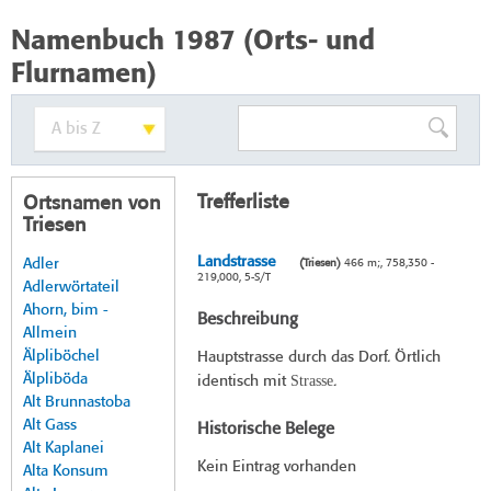
Namenbuch 1987 (Orts- und
Flurnamen)
Trefferliste
Ortsnamen von
Triesen
Landstrasse
Adler
(Triesen)
466 m;, 758,350 -
219,000, 5-S/T
Adlerwörtateil
Ahorn, bim -
Beschreibung
Allmein
Älpliböchel
Hauptstrasse durch das Dorf. Örtlich
Älpliböda
Strasse
identisch mit
.
Alt Brunnastoba
Alt Gass
Historische Belege
Alt Kaplanei
Kein Eintrag vorhanden
Alta Konsum