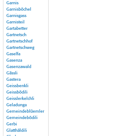
Garnis
Garnisböchel
Garnisgass
Garnisteil
Gartabetter
Gartnetsch
Gartnetschhof
Gartnetschweg
Gaselfa
Gasenza
Gasenzawald
Gässli
Gastera
Geissbenkli
Geissbödili
Geisslerkelchli
Geladunga
Gemeindeblüemler
Gemeindebödili
Gerbi
Glatthäldili