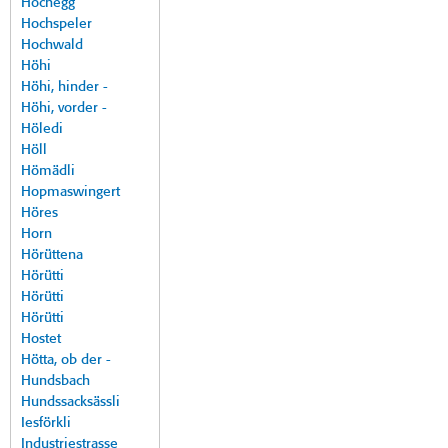
Hochegg
Hochspeler
Hochwald
Höhi
Höhi, hinder -
Höhi, vorder -
Höledi
Höll
Hömädli
Hopmaswingert
Höres
Horn
Hörüttena
Hörütti
Hörütti
Hörütti
Hostet
Hötta, ob der -
Hundsbach
Hundssacksässli
Iesförkli
Industriestrasse