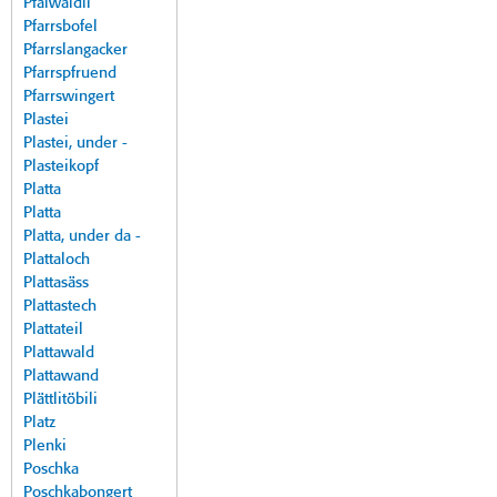
Pfalwäldli
Pfarrsbofel
Pfarrslangacker
Pfarrspfruend
Pfarrswingert
Plastei
Plastei, under -
Plasteikopf
Platta
Platta
Platta, under da -
Plattaloch
Plattasäss
Plattastech
Plattateil
Plattawald
Plattawand
Plättlitöbili
Platz
Plenki
Poschka
Poschkabongert