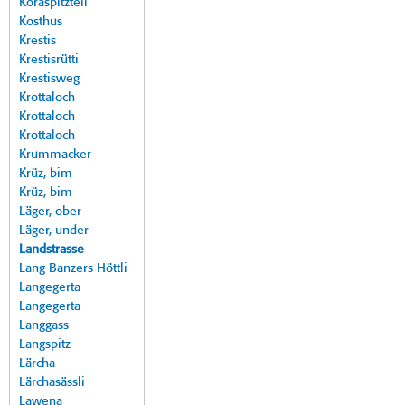
Koraspitzteil
Kosthus
Krestis
Krestisrütti
Krestisweg
Krottaloch
Krottaloch
Krottaloch
Krummacker
Krüz, bim -
Krüz, bim -
Läger, ober -
Läger, under -
Landstrasse
Lang Banzers Höttli
Langegerta
Langegerta
Langgass
Langspitz
Lärcha
Lärchasässli
Lawena