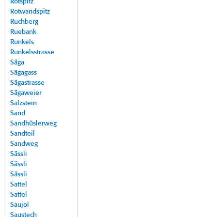
Rotspitz
Rotwandspitz
Ruchberg
Ruebank
Runkels
Runkelsstrasse
Säga
Sägagass
Sägastrasse
Sägaweier
Salzstein
Sand
Sandhüslerweg
Sandteil
Sandweg
Sässli
Sässli
Sässli
Sattel
Sattel
Saujol
Saustech