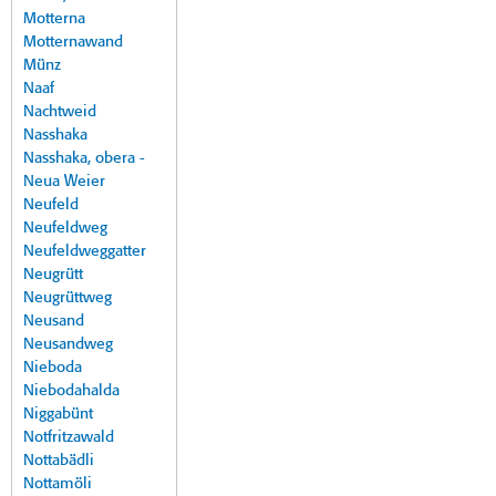
Motterna
Motternawand
Münz
Naaf
Nachtweid
Nasshaka
Nasshaka, obera -
Neua Weier
Neufeld
Neufeldweg
Neufeldweggatter
Neugrütt
Neugrüttweg
Neusand
Neusandweg
Nieboda
Niebodahalda
Niggabünt
Notfritzawald
Nottabädli
Nottamöli