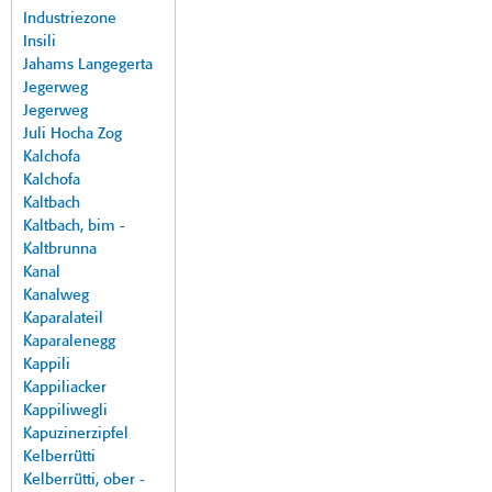
Industriezone
Insili
Jahams Langegerta
Jegerweg
Jegerweg
Juli Hocha Zog
Kalchofa
Kalchofa
Kaltbach
Kaltbach, bim -
Kaltbrunna
Kanal
Kanalweg
Kaparalateil
Kaparalenegg
Kappili
Kappiliacker
Kappiliwegli
Kapuzinerzipfel
Kelberrütti
Kelberrütti, ober -