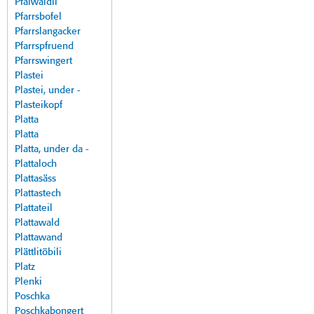
Pfalwäldli
Pfarrsbofel
Pfarrslangacker
Pfarrspfruend
Pfarrswingert
Plastei
Plastei, under -
Plasteikopf
Platta
Platta
Platta, under da -
Plattaloch
Plattasäss
Plattastech
Plattateil
Plattawald
Plattawand
Plättlitöbili
Platz
Plenki
Poschka
Poschkabongert