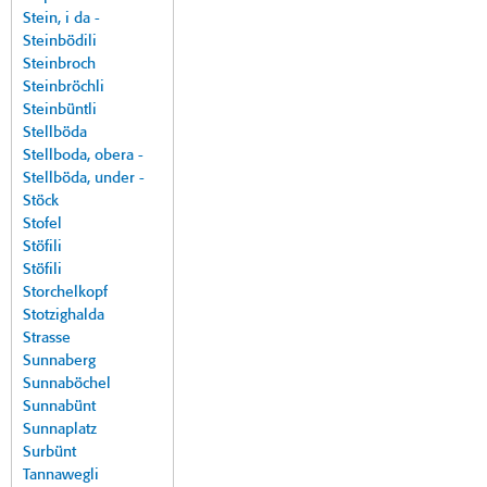
Stein, i da -
Steinbödili
Steinbroch
Steinbröchli
Steinbüntli
Stellböda
Stellboda, obera -
Stellböda, under -
Stöck
Stofel
Stöfili
Stöfili
Storchelkopf
Stotzighalda
Strasse
Sunnaberg
Sunnaböchel
Sunnabünt
Sunnaplatz
Surbünt
Tannawegli