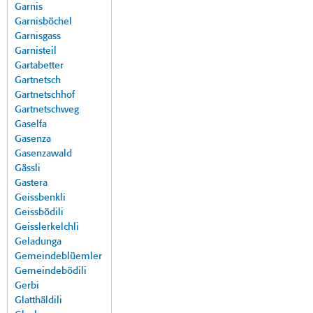
Garnis
Garnisböchel
Garnisgass
Garnisteil
Gartabetter
Gartnetsch
Gartnetschhof
Gartnetschweg
Gaselfa
Gasenza
Gasenzawald
Gässli
Gastera
Geissbenkli
Geissbödili
Geisslerkelchli
Geladunga
Gemeindeblüemler
Gemeindebödili
Gerbi
Glatthäldili