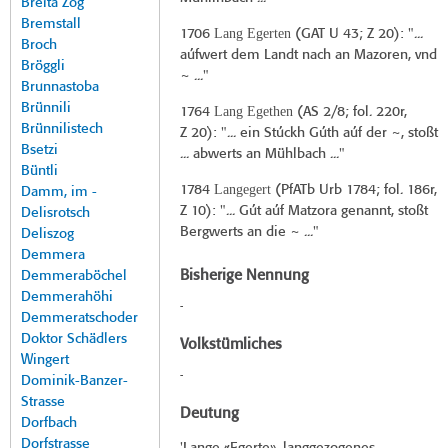
Breita Zog
Bremstall
Lang Egerten
1706
(
GAT U 43
; Z 20): "...
Broch
aúfwert dem Landt nach an Mazoren, vnd
Bröggli
~ ..."
Brunnastoba
Brünnili
Lang Egethen
1764
(
AS 2/8
; fol. 220r,
Brünnilistech
Z 20): "... ein Stúckh Gúth aúf der ~, stoßt
Bsetzi
... abwerts an Mühlbach ..."
Büntli
Langegert
1784
(
PfATb Urb 1784
; fol. 186r,
Damm, im -
Z 10): "... Gút aúf Matzora genannt, stoßt
Delisrotsch
Bergwerts an die ~ ..."
Deliszog
Demmera
Bisherige Nennung
Demmeraböchel
Demmerahöhi
-
Demmeratschoder
Doktor Schädlers
Volkstümliches
Wingert
-
Dominik-Banzer-
Strasse
Deutung
Dorfbach
Dorfstrasse