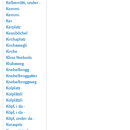
Kelberrütti, under -
Kemmi
Kemmi
Ker
Kerplatz
Kessiböchel
Kirchaplatz
Kirchawegli
Kirche
Klina Nieboda
Klubaweg
Knebelbrogg
Knebelbroggatter
Knebelbroggweg
Kolplatz
Kolplätzli
Kolplätzli
Köpf, i da -
Köpf, i da -
Köpf, under da -
Koraspitz