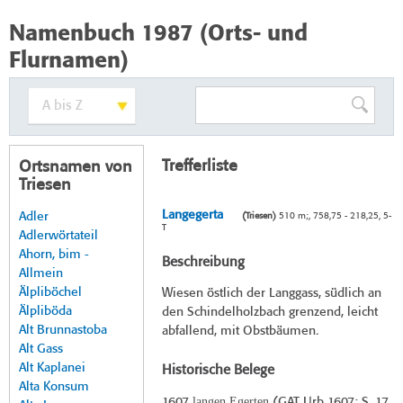
Namenbuch 1987 (Orts- und
Flurnamen)
Trefferliste
Ortsnamen von
Triesen
Langegerta
Adler
(Triesen)
510 m;, 758,75 - 218,25, 5-
T
Adlerwörtateil
Ahorn, bim -
Beschreibung
Allmein
Älpliböchel
Wiesen östlich der Langgass, südlich an
Älpliböda
den Schindelholzbach grenzend, leicht
Alt Brunnastoba
abfallend, mit Obstbäumen.
Alt Gass
Alt Kaplanei
Historische Belege
Alta Konsum
langen Egerten
1607
(
GAT Urb 1607
; S. 17,