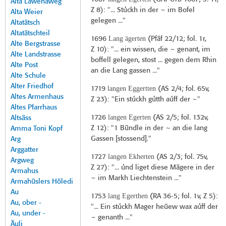
Alta Lawenaweg
Z 8): "... Stúckh in der ~ im Bofel
Alta Weier
gelegen ..."
Altatätsch
Altatätschteil
Lang ägerten
1696
(
Pfäf 22/12
; fol. 1r,
Alte Bergstrasse
Z 10): "... ein wissen, die ~ genant, im
Alte Landstrasse
boffell gelegen, stost ... gegen dem Rhin
Alte Post
an die Lang gassen ..."
Alte Schule
Alter Friedhof
langen Eggertten
1719
(
AS 2/4
; fol. 65v,
Altes Armenhaus
Z 23): "Ein stúckh gútth aúff der ~"
Altes Pfarrhaus
langen Egerten
1726
(
AS 2/5
; fol. 132v,
Altsäss
Z 12): "1 Bündle in der ~ an die lang
Amma Toni Kopf
Gassen [stossend]."
Arg
Arggatter
langen Ekherten
1727
(
AS 2/3
; fol. 75v,
Argweg
Z 27): "... únd liget diese Mägere in der
Armahus
~ im Markh Liechtenstein ..."
Armahüslers Höledi
Au
lang Egerthen
1753
(
RA 36-5
; fol. 1v, Z 5):
Au, ober -
"... Ein stúckh Mager heüew wax aúff der
Au, under -
~ genanth ..."
Äuli