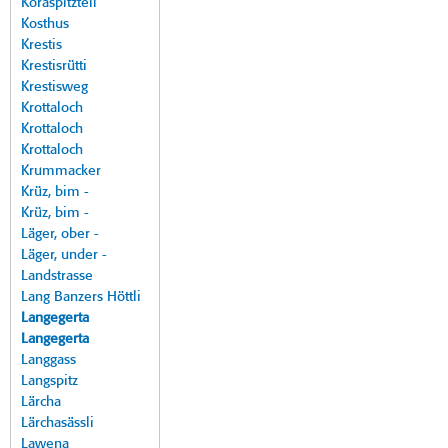
Koraspitzteil
Kosthus
Krestis
Krestisrütti
Krestisweg
Krottaloch
Krottaloch
Krottaloch
Krummacker
Krüz, bim -
Krüz, bim -
Läger, ober -
Läger, under -
Landstrasse
Lang Banzers Höttli
Langegerta
Langegerta
Langgass
Langspitz
Lärcha
Lärchasässli
Lawena