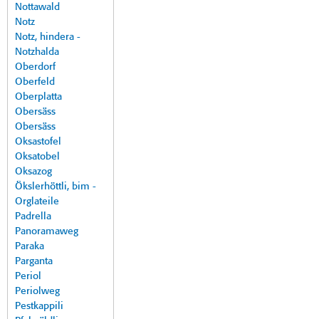
Nottawald
Notz
Notz, hindera -
Notzhalda
Oberdorf
Oberfeld
Oberplatta
Obersäss
Obersäss
Oksastofel
Oksatobel
Oksazog
Ökslerhöttli, bim -
Orglateile
Padrella
Panoramaweg
Paraka
Parganta
Periol
Periolweg
Pestkappili