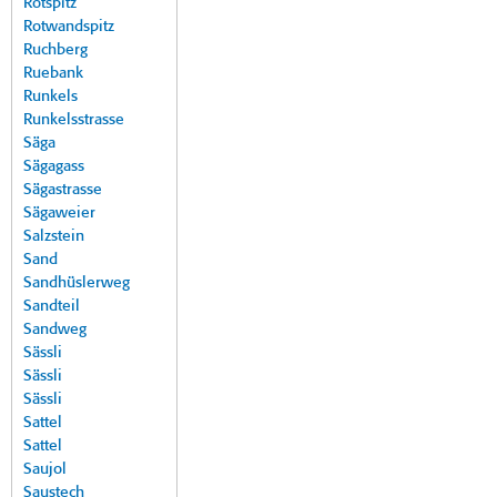
Rotspitz
Rotwandspitz
Ruchberg
Ruebank
Runkels
Runkelsstrasse
Säga
Sägagass
Sägastrasse
Sägaweier
Salzstein
Sand
Sandhüslerweg
Sandteil
Sandweg
Sässli
Sässli
Sässli
Sattel
Sattel
Saujol
Saustech