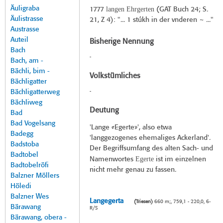
Äuligraba
langen Ehrgerten
1777
(
GAT Buch 24
; S.
Äulistrasse
21, Z 4): "... 1 stúkh in der vnderen ~ ..."
Austrasse
Auteil
Bisherige Nennung
Bach
-
Bach, am -
Bächli, bim -
Volkstümliches
Bächligatter
Bächligatterweg
-
Bächliweg
Deutung
Bad
Bad Vogelsang
'Lange «Egerte»', also etwa
Badegg
'langgezogenes ehemaliges Ackerland'.
Badstoba
Der Begriffsumfang des alten Sach- und
Badtobel
Egerte
Namenwortes
ist im einzelnen
Badtobelröfi
nicht mehr genau zu fassen.
Balzner Möllers
Höledi
Balzner Wes
Langegerta
(Triesen)
660 m;, 759,1 - 220,0, 6-
Bärawang
R/S
Bärawang, obera -