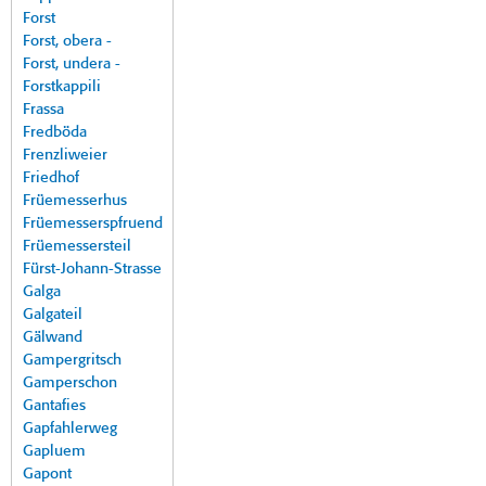
Forst
Forst, obera -
Forst, undera -
Forstkappili
Frassa
Fredböda
Frenzliweier
Friedhof
Früemesserhus
Früemesserspfruend
Früemessersteil
Fürst-Johann-Strasse
Galga
Galgateil
Gälwand
Gampergritsch
Gamperschon
Gantafies
Gapfahlerweg
Gapluem
Gapont