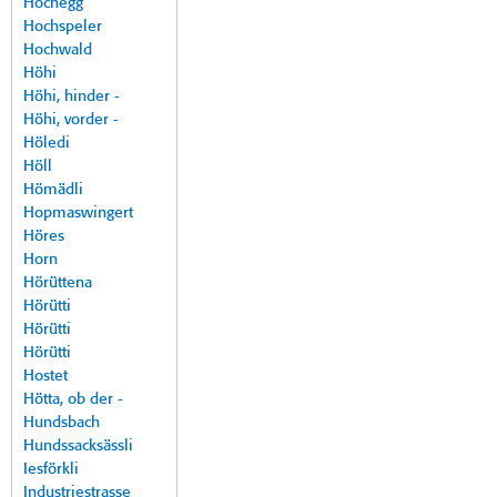
Hochegg
Hochspeler
Hochwald
Höhi
Höhi, hinder -
Höhi, vorder -
Höledi
Höll
Hömädli
Hopmaswingert
Höres
Horn
Hörüttena
Hörütti
Hörütti
Hörütti
Hostet
Hötta, ob der -
Hundsbach
Hundssacksässli
Iesförkli
Industriestrasse