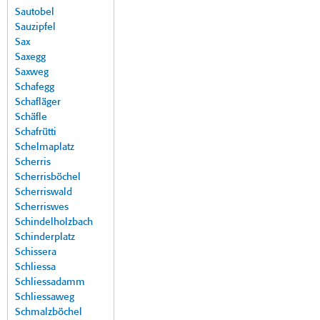
Sautobel
Sauzipfel
Sax
Saxegg
Saxweg
Schafegg
Schafläger
Schäfle
Schafrütti
Schelmaplatz
Scherris
Scherrisböchel
Scherriswald
Scherriswes
Schindelholzbach
Schinderplatz
Schissera
Schliessa
Schliessadamm
Schliessaweg
Schmalzböchel