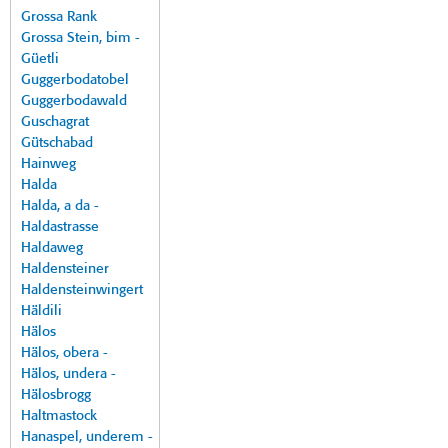
Grossa Rank
Grossa Stein, bim -
Güetli
Guggerbodatobel
Guggerbodawald
Guschagrat
Gütschabad
Hainweg
Halda
Halda, a da -
Haldastrasse
Haldaweg
Haldensteiner
Haldensteinwingert
Häldili
Hälos
Hälos, obera -
Hälos, undera -
Hälosbrogg
Haltmastock
Hanaspel, underem -