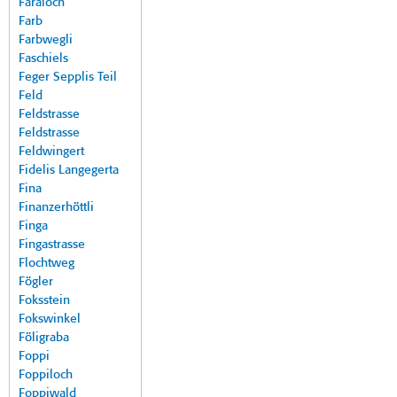
Faraloch
Farb
Farbwegli
Faschiels
Feger Sepplis Teil
Feld
Feldstrasse
Feldstrasse
Feldwingert
Fidelis Langegerta
Fina
Finanzerhöttli
Finga
Fingastrasse
Flochtweg
Fögler
Foksstein
Fokswinkel
Föligraba
Foppi
Foppiloch
Foppiwald