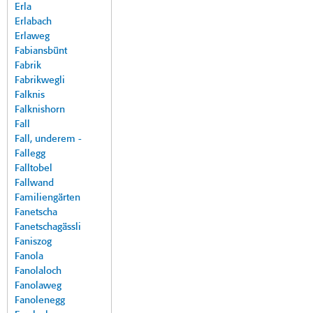
Erla
Erlabach
Erlaweg
Fabiansbünt
Fabrik
Fabrikwegli
Falknis
Falknishorn
Fall
Fall, underem -
Fallegg
Falltobel
Fallwand
Familiengärten
Fanetscha
Fanetschagässli
Faniszog
Fanola
Fanolaloch
Fanolaweg
Fanolenegg