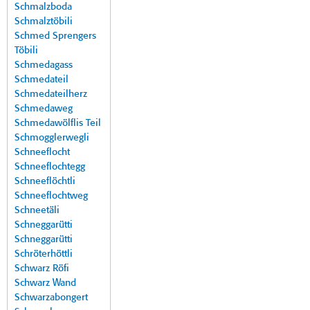
Schmalzboda
Schmalztöbili
Schmed Sprengers
Töbili
Schmedagass
Schmedateil
Schmedateilherz
Schmedaweg
Schmedawölflis Teil
Schmogglerwegli
Schneeflocht
Schneeflochtegg
Schneeflöchtli
Schneeflochtweg
Schneetäli
Schneggarütti
Schneggarütti
Schröterhöttli
Schwarz Röfi
Schwarz Wand
Schwarzabongert