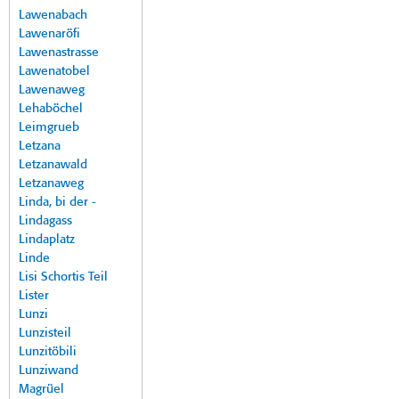
Lawenabach
Lawenaröfi
Lawenastrasse
Lawenatobel
Lawenaweg
Lehaböchel
Leimgrueb
Letzana
Letzanawald
Letzanaweg
Linda, bi der -
Lindagass
Lindaplatz
Linde
Lisi Schortis Teil
Lister
Lunzi
Lunzisteil
Lunzitöbili
Lunziwand
Magrüel