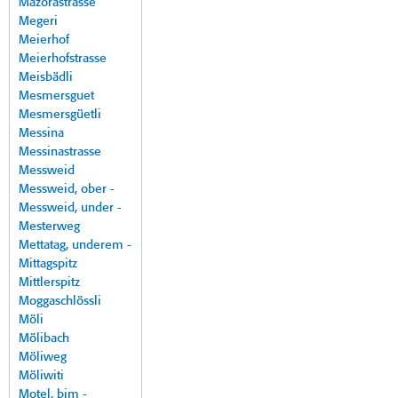
Mazorastrasse
Megeri
Meierhof
Meierhofstrasse
Meisbädli
Mesmersguet
Mesmersgüetli
Messina
Messinastrasse
Messweid
Messweid, ober -
Messweid, under -
Mesterweg
Mettatag, underem -
Mittagspitz
Mittlerspitz
Moggaschlössli
Möli
Mölibach
Möliweg
Möliwiti
Motel, bim -