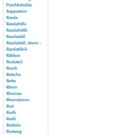
Poschkahalda
Rappastein
Rassla
Rasslahöhi
Rasslahöttli
Rasslastall
Rasslastall, obem -
Rasslatöbili
Rätikon
Realateil
Resch
Retscha
Retta
Rhein
Rheinau
Rheindamm
Riet
Rietli
Rietli
Riettola
Rietweg