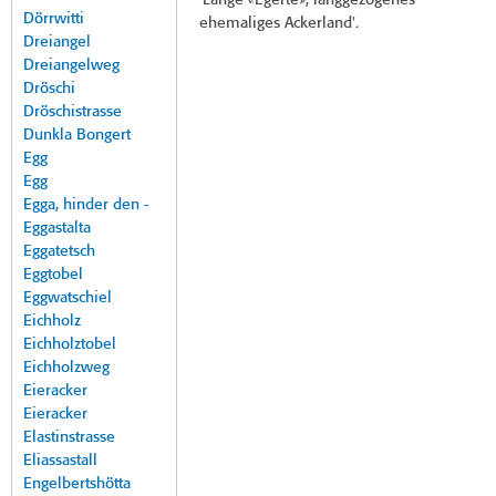
'Lange «Egerte», langgezogenes
Dörrwitti
ehemaliges Ackerland'.
Dreiangel
Dreiangelweg
Dröschi
Dröschistrasse
Dunkla Bongert
Egg
Egg
Egga, hinder den -
Eggastalta
Eggatetsch
Eggtobel
Eggwatschiel
Eichholz
Eichholztobel
Eichholzweg
Eieracker
Eieracker
Elastinstrasse
Eliassastall
Engelbertshötta