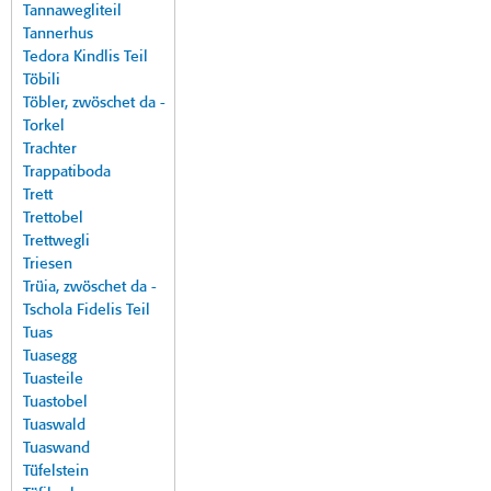
Tannawegliteil
Tannerhus
Tedora Kindlis Teil
Töbili
Töbler, zwöschet da -
Torkel
Trachter
Trappatiboda
Trett
Trettobel
Trettwegli
Triesen
Trüia, zwöschet da -
Tschola Fidelis Teil
Tuas
Tuasegg
Tuasteile
Tuastobel
Tuaswald
Tuaswand
Tüfelstein