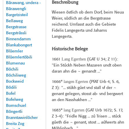
Beschreibung
Bärawang, undera -
Bärawengli
Wiesen östlich ob dem Dorf, beim Neua
Bargetzisteil
Weier, südlich an die Bergstrasse
Bellaweg
reichend. Umfasst auch die Gebiete
Bergstrasse
Fidelis Langegerta und Jahams
Bergsträssli
Langegerta.
Binnendamm
Blankabongert
Historische Belege
Blüemler
Blüemlertöbili
Lang Egerthen
1661
(
GAT U 34
; Z 11):
Blumenau
"Ein Stúckh Neben Mazaren undt oben
Böchili
daran ahn die ~ genandt ..."
Böchiliweg
Bockweid
langen Egerten
1666*
(
PfAT Urb 4
; S. 6,
Bödili
Z 3): "... stúkh gúet vnd stall vf der ~
Bofel
genant gelegen, stosst ab- vnd bergwert
Bofelweg
an den Nasshakhen ..."
Bomschuel
lang Egerten
1683*
(
GAT Urb 1672
; S. 17,
Böngertli
Z 3-4): "Fridle Nigg ... zú Trisen ... stúck
Branntawinlöcher
gúeth die ~ genant, stost ... aúfwerts ahn
Breita Zog
Mühlinbach ..."