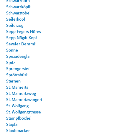
Schwarzhorn
Schwarzköpfli
Schwarztobel
Seilerkopf
Seilerzog
Sepp Fegers Höres
Sepp Nägili Kopf
Seveler Demmli
Sonne
Spezadengla
Spitz
Sprengersteil
Sprötzahüsli
Sternen
St. Mamerta
St. Mamertaweg
St. Mamertawingert
St. Wolfgang
St. Wolfgangstrasse
Stampfböchel
Stapfa
Stapfenacker