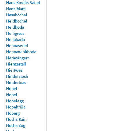
Hans Kindlis Sattel
Hans Marti
Hasaböchel
Heidböchel
Heidboda
Heiligwes
Hellabarta
Hennasedel
Hennawibliboda
Herawingert
Hienzastall
Hiertwes
Hinderstech
Hindertuas
Hobel
Hobel
Hobelegg
Hobeltrüia
Höberg
Hocha Rain
Hocha Zog