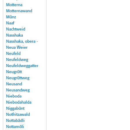
Motterna
Motternawand
Münz
Naaf
Nachtweid
Nasshaka
Nasshaka, obera -
Neua Weier
Neufeld
Neufeldweg
Neufeldweggatter
Neugrütt
Neugrüttweg
Neusand
Neusandweg
Nieboda
Niebodahalda
Niggabünt
Notfritzawald
Nottabädli
Nottamöli