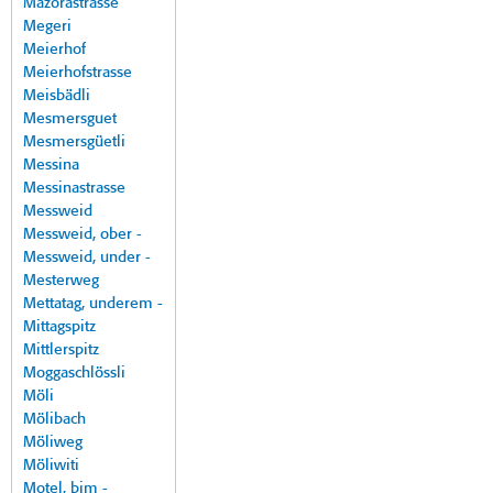
Mazorastrasse
Megeri
Meierhof
Meierhofstrasse
Meisbädli
Mesmersguet
Mesmersgüetli
Messina
Messinastrasse
Messweid
Messweid, ober -
Messweid, under -
Mesterweg
Mettatag, underem -
Mittagspitz
Mittlerspitz
Moggaschlössli
Möli
Mölibach
Möliweg
Möliwiti
Motel, bim -