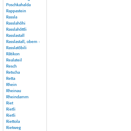
Poschkahalda
Rappastein
Rassla
Rasslahöhi
Rasslahöttli
Rasslastall
Rasslastall, obem -
Rasslatöbili
Rätikon
Realateil
Resch
Retscha
Retta
Rhein
Rheinau
Rheindamm
Riet
Rietli
Rietli
Riettola
Rietweg