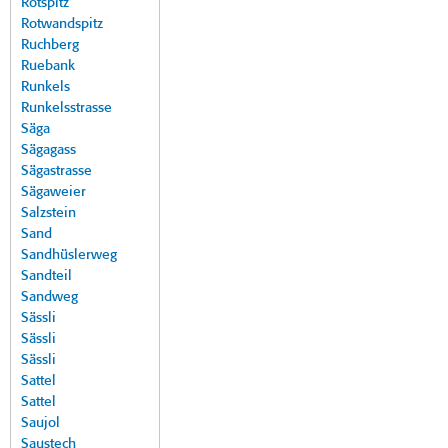
Rotspitz
Rotwandspitz
Ruchberg
Ruebank
Runkels
Runkelsstrasse
Säga
Sägagass
Sägastrasse
Sägaweier
Salzstein
Sand
Sandhüslerweg
Sandteil
Sandweg
Sässli
Sässli
Sässli
Sattel
Sattel
Saujol
Saustech