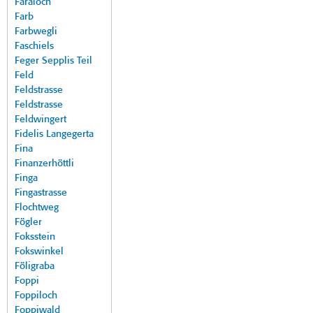
Faraloch
Farb
Farbwegli
Faschiels
Feger Sepplis Teil
Feld
Feldstrasse
Feldstrasse
Feldwingert
Fidelis Langegerta
Fina
Finanzerhöttli
Finga
Fingastrasse
Flochtweg
Fögler
Foksstein
Fokswinkel
Föligraba
Foppi
Foppiloch
Foppiwald