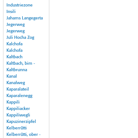
Industriezone
Insili
Jahams Langegerta
Jegerweg
Jegerweg
Juli Hocha Zog
Kalchofa
Kalchofa
Kaltbach
Kaltbach, bim -
Kaltbrunna
Kanal
Kanalweg
Kaparalateil
Kaparalenegg
Kappili
Kappiliacker
Kappiliwegli
Kapuzinerzipfel
Kelberrütti
Kelberrütti, ober -