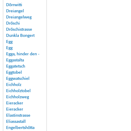
Dörrwitti
Dreiangel
Dreiangelweg
Dröschi
Dröschistrasse
Dunkla Bongert
Egg
Egg
Egga, hinder den -
Eggastalta
Eggatetsch
Eggtobel
Eggwatschiel
Eichholz
Eichholztobel
Eichholzweg
Eieracker
Eieracker
Elastinstrasse
Eliassastall
Engelbertshötta