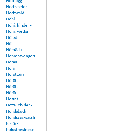
Hochegg
Hochspeler
Hochwald
Höhi
Höhi, hinder -
Höhi, vorder -
Höledi
Höll
Hömädli
Hopmaswingert
Höres
Horn
Hörüttena
Hörütti
Hörütti
Hörütti
Hostet
Hötta, ob der -
Hundsbach
Hundssacksässli
Iesförkli
Industriestrasse