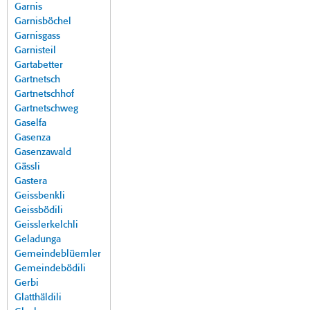
Garnis
Garnisböchel
Garnisgass
Garnisteil
Gartabetter
Gartnetsch
Gartnetschhof
Gartnetschweg
Gaselfa
Gasenza
Gasenzawald
Gässli
Gastera
Geissbenkli
Geissbödili
Geisslerkelchli
Geladunga
Gemeindeblüemler
Gemeindebödili
Gerbi
Glatthäldili