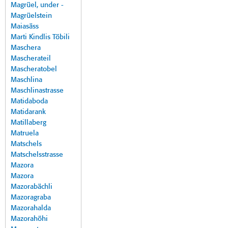
Magrüel, under -
Magrüelstein
Maiasäss
Marti Kindlis Töbili
Maschera
Mascherateil
Mascheratobel
Maschlina
Maschlinastrasse
Matidaboda
Matidarank
Matillaberg
Matruela
Matschels
Matschelsstrasse
Mazora
Mazora
Mazorabächli
Mazoragraba
Mazorahalda
Mazorahöhi