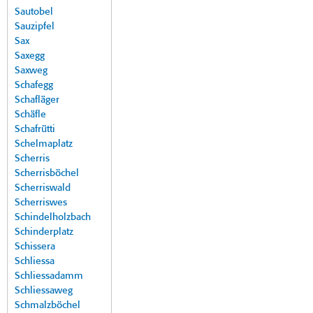
Sautobel
Sauzipfel
Sax
Saxegg
Saxweg
Schafegg
Schafläger
Schäfle
Schafrütti
Schelmaplatz
Scherris
Scherrisböchel
Scherriswald
Scherriswes
Schindelholzbach
Schinderplatz
Schissera
Schliessa
Schliessadamm
Schliessaweg
Schmalzböchel