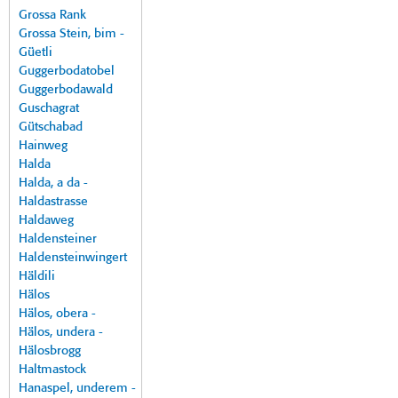
Grossa Rank
Grossa Stein, bim -
Güetli
Guggerbodatobel
Guggerbodawald
Guschagrat
Gütschabad
Hainweg
Halda
Halda, a da -
Haldastrasse
Haldaweg
Haldensteiner
Haldensteinwingert
Häldili
Hälos
Hälos, obera -
Hälos, undera -
Hälosbrogg
Haltmastock
Hanaspel, underem -