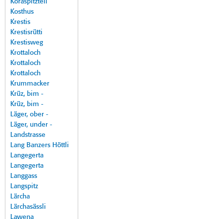
Koraspitzteil
Kosthus
Krestis
Krestisrütti
Krestisweg
Krottaloch
Krottaloch
Krottaloch
Krummacker
Krüz, bim -
Krüz, bim -
Läger, ober -
Läger, under -
Landstrasse
Lang Banzers Höttli
Langegerta
Langegerta
Langgass
Langspitz
Lärcha
Lärchasässli
Lawena