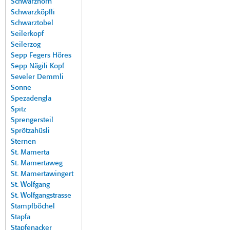
Schwarzhorn
Schwarzköpfli
Schwarztobel
Seilerkopf
Seilerzog
Sepp Fegers Höres
Sepp Nägili Kopf
Seveler Demmli
Sonne
Spezadengla
Spitz
Sprengersteil
Sprötzahüsli
Sternen
St. Mamerta
St. Mamertaweg
St. Mamertawingert
St. Wolfgang
St. Wolfgangstrasse
Stampfböchel
Stapfa
Stapfenacker