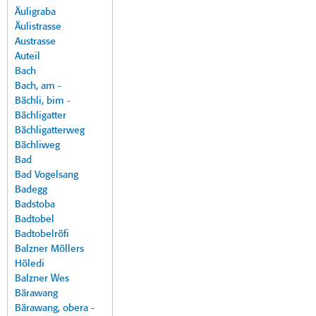
Äuligraba
Äulistrasse
Austrasse
Auteil
Bach
Bach, am -
Bächli, bim -
Bächligatter
Bächligatterweg
Bächliweg
Bad
Bad Vogelsang
Badegg
Badstoba
Badtobel
Badtobelröfi
Balzner Möllers
Höledi
Balzner Wes
Bärawang
Bärawang, obera -