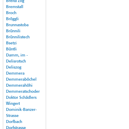
Breita Zog
Bremstall
Broch
Bröggli
Brunnastoba
Brünnili
Brünnilistech
Bsetzi
Büntli
Damm, im -
Delisrotsch
Deliszog
Demmera
Demmeraböchel
Demmerahöhi
Demmeratschoder
Doktor Schädlers
Wingert
Dominik-Banzer-
Strasse
Dorfbach
Dorfstrasse