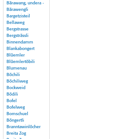
Bärawang, undera -
Bärawengli
Bargetzisteil
Bellaweg
Bergstrasse
Bergsträssli
Binnendamm
Blankabongert
Blüemler
Blüemlertöbili
Blumenau
Böchili
Böchiliweg
Bockweid
Bödili
Bofel
Bofelweg
Bomschuel
Böngertli
Branntawinlöcher
Breita Zog