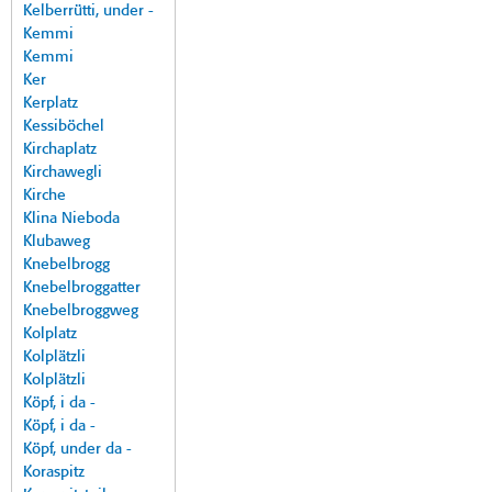
Kelberrütti, under -
Kemmi
Kemmi
Ker
Kerplatz
Kessiböchel
Kirchaplatz
Kirchawegli
Kirche
Klina Nieboda
Klubaweg
Knebelbrogg
Knebelbroggatter
Knebelbroggweg
Kolplatz
Kolplätzli
Kolplätzli
Köpf, i da -
Köpf, i da -
Köpf, under da -
Koraspitz