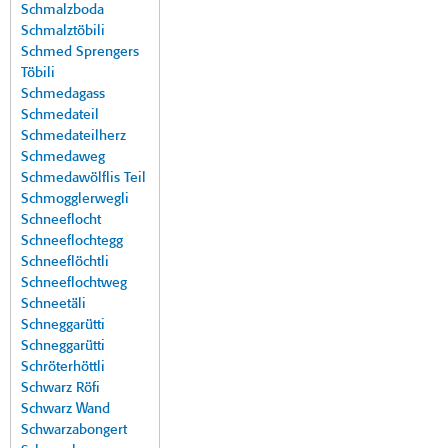
Schmalzboda
Schmalztöbili
Schmed Sprengers
Töbili
Schmedagass
Schmedateil
Schmedateilherz
Schmedaweg
Schmedawölflis Teil
Schmogglerwegli
Schneeflocht
Schneeflochtegg
Schneeflöchtli
Schneeflochtweg
Schneetäli
Schneggarütti
Schneggarütti
Schröterhöttli
Schwarz Röfi
Schwarz Wand
Schwarzabongert