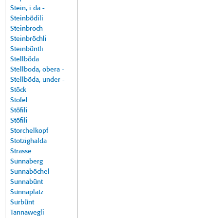
Stein, i da -
Steinbödili
Steinbroch
Steinbröchli
Steinbüntli
Stellböda
Stellboda, obera -
Stellböda, under -
Stöck
Stofel
Stöfili
Stöfili
Storchelkopf
Stotzighalda
Strasse
Sunnaberg
Sunnaböchel
Sunnabünt
Sunnaplatz
Surbünt
Tannawegli