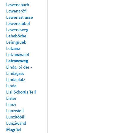
Lawenabach
Lawenaröfi
Lawenastrasse
Lawenatobel
Lawenaweg
Lehaböchel
Leimgrueb
Letzana
Letzanawald
Letzanaweg
Linda, bi der -
Lindagass
Lindaplatz
Linde
Lisi Schortis Teil
Lister
Lunzi
Lunzisteil
Lunzitöbili
Lunziwand
Magrüel