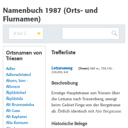
Namenbuch 1987 (Orts- und
Flurnamen)
Trefferliste
Ortsnamen von
Triesen
Letzanaweg
Adler
(Triesen)
580 m;, 759,150 -
220,450, 6-R
Adlerwörtateil
Ahorn, bim -
Beschreibung
Allmein
Älpliböchel
Einstige Hauptstrasse von Triesen über
Älpliböda
die Letzana nach Triesenberg, zweigt
Alt Brunnastoba
beim Gebiet Finga von der Bergstrasse
Alt Gass
Alte Bergstrasse.
ab. Örtlich identisch mit
Alt Kaplanei
Alta Konsum
Historische Belege