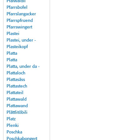
Pfalwäldli
Pfarrsbofel
Pfarrslangacker
Pfarrspfruend
Pfarrswingert
Plastei
Plastei, under -
Plasteikopf
Platta
Platta
Platta, under da -
Plattaloch
Plattasäss
Plattastech
Plattateil
Plattawald
Plattawand
Plättlitöbili
Platz
Plenki
Poschka
Poschkabongert