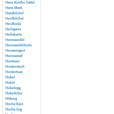
Hans Kindlis Sattel
Hans Marti
Hasaböchel
Heidböchel
Heidboda
Heiligwes
Hellabarta
Hennasedel
Hennawibliboda
Herawingert
Hienzastall
Hiertwes
Hinderstech
Hindertuas
Hobel
Hobel
Hobelegg
Hobeltrüia
Höberg
Hocha Rain
Hocha Zog