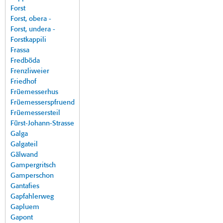
Forst
Forst, obera -
Forst, undera -
Forstkappili
Frassa
Fredböda
Frenzliweier
Friedhof
Früemesserhus
Früemesserspfruend
Früemessersteil
Fürst-Johann-Strasse
Galga
Galgateil
Gälwand
Gampergritsch
Gamperschon
Gantafies
Gapfahlerweg
Gapluem
Gapont