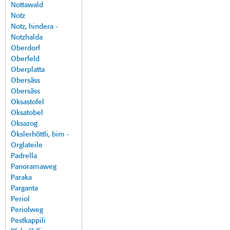
Nottawald
Notz
Notz, hindera -
Notzhalda
Oberdorf
Oberfeld
Oberplatta
Obersäss
Obersäss
Oksastofel
Oksatobel
Oksazog
Ökslerhöttli, bim -
Orglateile
Padrella
Panoramaweg
Paraka
Parganta
Periol
Periolweg
Pestkappili