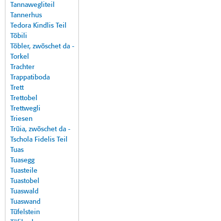
Tannawegliteil
Tannerhus
Tedora Kindlis Teil
Töbili
Töbler, zwöschet da -
Torkel
Trachter
Trappatiboda
Trett
Trettobel
Trettwegli
Triesen
Trüia, zwöschet da -
Tschola Fidelis Teil
Tuas
Tuasegg
Tuasteile
Tuastobel
Tuaswald
Tuaswand
Tüfelstein