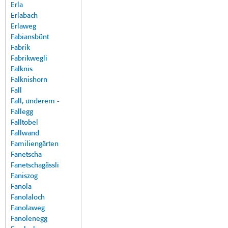
Erla
Erlabach
Erlaweg
Fabiansbünt
Fabrik
Fabrikwegli
Falknis
Falknishorn
Fall
Fall, underem -
Fallegg
Falltobel
Fallwand
Familiengärten
Fanetscha
Fanetschagässli
Faniszog
Fanola
Fanolaloch
Fanolaweg
Fanolenegg