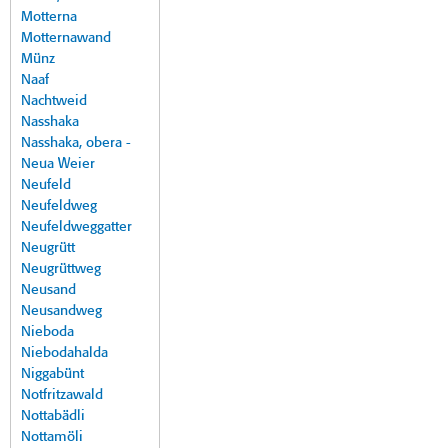
Motterna
Motternawand
Münz
Naaf
Nachtweid
Nasshaka
Nasshaka, obera -
Neua Weier
Neufeld
Neufeldweg
Neufeldweggatter
Neugrütt
Neugrüttweg
Neusand
Neusandweg
Nieboda
Niebodahalda
Niggabünt
Notfritzawald
Nottabädli
Nottamöli