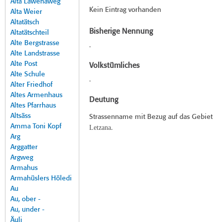
Alta Lawenaweg
Kein Eintrag vorhanden
Alta Weier
Altatätsch
Bisherige Nennung
Altatätschteil
Alte Bergstrasse
-
Alte Landstrasse
Alte Post
Volkstümliches
Alte Schule
-
Alter Friedhof
Altes Armenhaus
Deutung
Altes Pfarrhaus
Altsäss
Strassenname mit Bezug auf das Gebiet
Amma Toni Kopf
Letzana
.
Arg
Arggatter
Argweg
Armahus
Armahüslers Höledi
Au
Au, ober -
Au, under -
Äuli