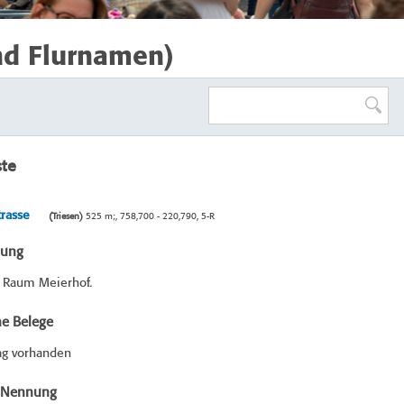
nd Flurnamen)
ste
rasse
(Triesen)
525 m;, 758,700 - 220,790, 5-R
bung
m Raum Meierhof.
he Belege
ag vorhanden
e Nennung