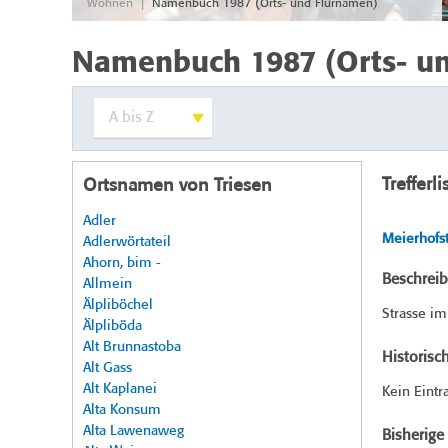
|
Wohnen
Namenbuch 1987 (Orts- und Flurnamen)
Namenbuch 1987 (Orts- u
Trefferli
Ortsnamen von Triesen
Adler
Meierhofst
Adlerwörtateil
Ahorn, bim -
Beschrei
Allmein
Älpliböchel
Strasse i
Älpliböda
Alt Brunnastoba
Historisc
Alt Gass
Alt Kaplanei
Kein Eintr
Alta Konsum
Alta Lawenaweg
Bisherig