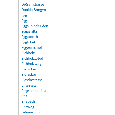
Dröschistrasse
Dunkla Bongert
Egg
Egg
Egga, hinder den -
Eggastalta
Eggatetsch
Eggtobel
Eggwatschiel
Eichholz
Eichholztobel
Eichholzweg
Eieracker
Eieracker
Elastinstrasse
Eliassastall
Engelbertshötta
Erla
Erlabach
Erlaweg
Fabiansbünt