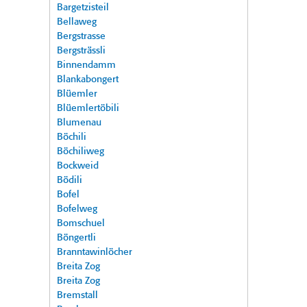
Bargetzisteil
Bellaweg
Bergstrasse
Bergsträssli
Binnendamm
Blankabongert
Blüemler
Blüemlertöbili
Blumenau
Böchili
Böchiliweg
Bockweid
Bödili
Bofel
Bofelweg
Bomschuel
Böngertli
Branntawinlöcher
Breita Zog
Breita Zog
Bremstall