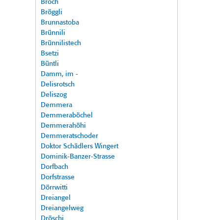
Broch
Bröggli
Brunnastoba
Brünnili
Brünnilistech
Bsetzi
Büntli
Damm, im -
Delisrotsch
Deliszog
Demmera
Demmeraböchel
Demmerahöhi
Demmeratschoder
Doktor Schädlers Wingert
Dominik-Banzer-Strasse
Dorfbach
Dorfstrasse
Dörrwitti
Dreiangel
Dreiangelweg
Dröschi