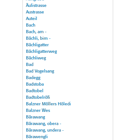
Äulistrasse
Austrasse
Auteil
Bach
Bach, am -
Bächli, bim -
Bächligatter
Bächligatterweg
Bächliweg
Bad
Bad Vogelsang
Badegg
Badstoba
Badtobel
Badtobelröfi
Balzner Möllers Höledi
Balzner Wes
Bärawang
Bärawang, obera -
Bärawang, undera -
Bärawengli