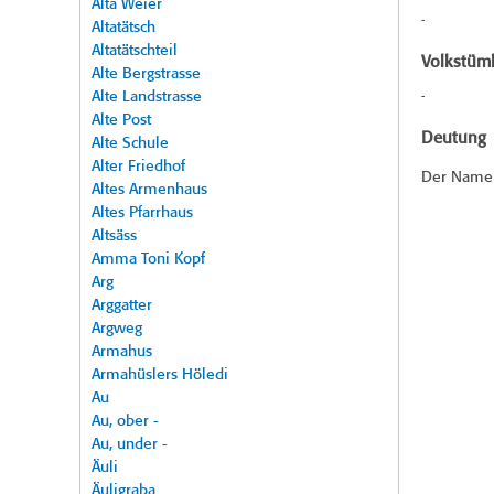
Alta Weier
-
Altatätsch
Altatätschteil
Volkstüml
Alte Bergstrasse
Alte Landstrasse
-
Alte Post
Deutung
Alte Schule
Alter Friedhof
Der Name 
Altes Armenhaus
Altes Pfarrhaus
Altsäss
Amma Toni Kopf
Arg
Arggatter
Argweg
Armahus
Armahüslers Höledi
Au
Au, ober -
Au, under -
Äuli
Äuligraba