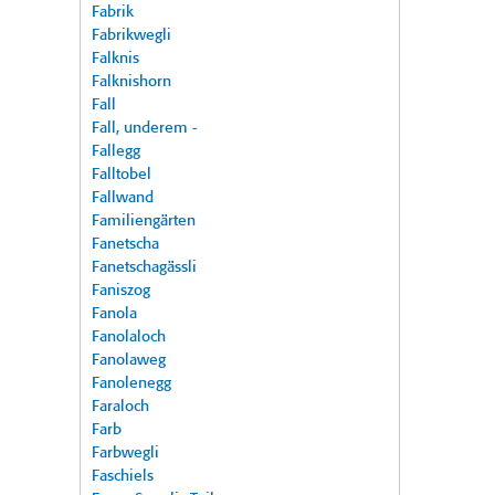
Fabrik
Fabrikwegli
Falknis
Falknishorn
Fall
Fall, underem -
Fallegg
Falltobel
Fallwand
Familiengärten
Fanetscha
Fanetschagässli
Faniszog
Fanola
Fanolaloch
Fanolaweg
Fanolenegg
Faraloch
Farb
Farbwegli
Faschiels