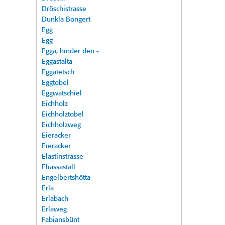
Dröschistrasse
Dunkla Bongert
Egg
Egg
Egga, hinder den -
Eggastalta
Eggatetsch
Eggtobel
Eggwatschiel
Eichholz
Eichholztobel
Eichholzweg
Eieracker
Eieracker
Elastinstrasse
Eliassastall
Engelbertshötta
Erla
Erlabach
Erlaweg
Fabiansbünt