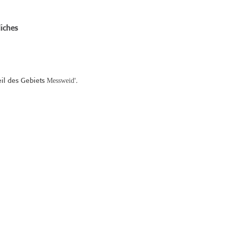
iches
Messweid
eil des Gebiets
'.