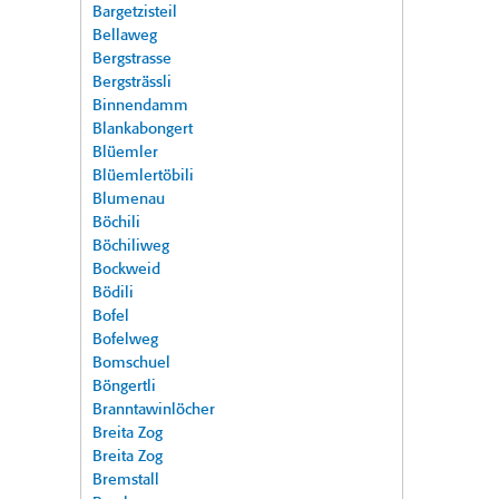
Bargetzisteil
Bellaweg
Bergstrasse
Bergsträssli
Binnendamm
Blankabongert
Blüemler
Blüemlertöbili
Blumenau
Böchili
Böchiliweg
Bockweid
Bödili
Bofel
Bofelweg
Bomschuel
Böngertli
Branntawinlöcher
Breita Zog
Breita Zog
Bremstall