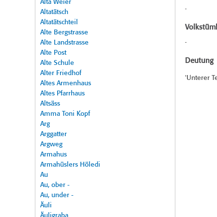
Alta Weier
-
Altatätsch
Altatätschteil
Volkstüml
Alte Bergstrasse
Alte Landstrasse
-
Alte Post
Deutung
Alte Schule
Alter Friedhof
'Unterer T
Altes Armenhaus
Altes Pfarrhaus
Altsäss
Amma Toni Kopf
Arg
Arggatter
Argweg
Armahus
Armahüslers Höledi
Au
Au, ober -
Au, under -
Äuli
Äuligraba