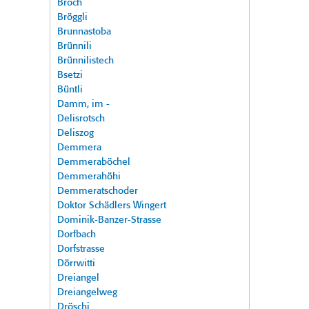
Broch
Bröggli
Brunnastoba
Brünnili
Brünnilistech
Bsetzi
Büntli
Damm, im -
Delisrotsch
Deliszog
Demmera
Demmeraböchel
Demmerahöhi
Demmeratschoder
Doktor Schädlers Wingert
Dominik-Banzer-Strasse
Dorfbach
Dorfstrasse
Dörrwitti
Dreiangel
Dreiangelweg
Dröschi