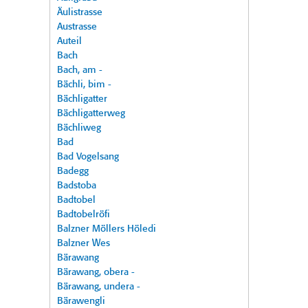
Äulistrasse
Austrasse
Auteil
Bach
Bach, am -
Bächli, bim -
Bächligatter
Bächligatterweg
Bächliweg
Bad
Bad Vogelsang
Badegg
Badstoba
Badtobel
Badtobelröfi
Balzner Möllers Höledi
Balzner Wes
Bärawang
Bärawang, obera -
Bärawang, undera -
Bärawengli