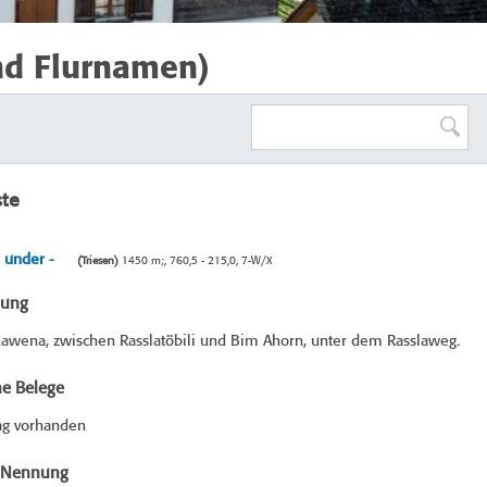
nd Flurnamen)
ste
 under -
(Triesen)
1450 m;, 760,5 - 215,0, 7-W/X
bung
awena, zwischen Rasslatöbili und Bim Ahorn, unter dem Rasslaweg.
he Belege
ag vorhanden
e Nennung