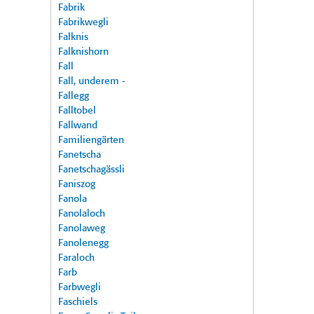
Fabrik
Fabrikwegli
Falknis
Falknishorn
Fall
Fall, underem -
Fallegg
Falltobel
Fallwand
Familiengärten
Fanetscha
Fanetschagässli
Faniszog
Fanola
Fanolaloch
Fanolaweg
Fanolenegg
Faraloch
Farb
Farbwegli
Faschiels