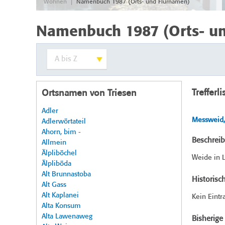
|
Wohnen
Namenbuch 1987 (Orts- und Flurnamen)
Namenbuch 1987 (Orts- u
Trefferli
Ortsnamen von Triesen
Adler
Messweid,
Adlerwörtateil
Ahorn, bim -
Beschrei
Allmein
Älpliböchel
Weide in L
Älpliböda
Alt Brunnastoba
Historisc
Alt Gass
Alt Kaplanei
Kein Eintr
Alta Konsum
Alta Lawenaweg
Bisherig