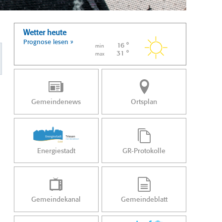
Wetter heute
Prognose lesen »
16 °
min
31 °
max
Gemeindenews
Ortsplan
Energiestadt
GR-Protokolle
Gemeindekanal
Gemeindeblatt