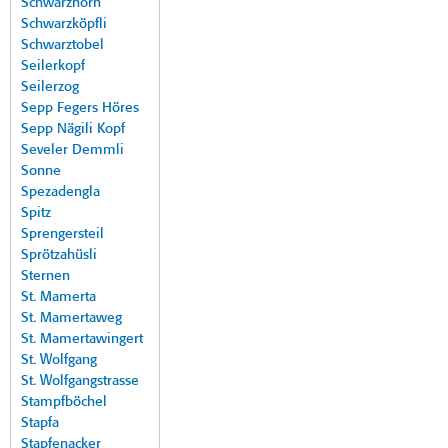
Schwarzhorn
Schwarzköpfli
Schwarztobel
Seilerkopf
Seilerzog
Sepp Fegers Höres
Sepp Nägili Kopf
Seveler Demmli
Sonne
Spezadengla
Spitz
Sprengersteil
Sprötzahüsli
Sternen
St. Mamerta
St. Mamertaweg
St. Mamertawingert
St. Wolfgang
St. Wolfgangstrasse
Stampfböchel
Stapfa
Stapfenacker