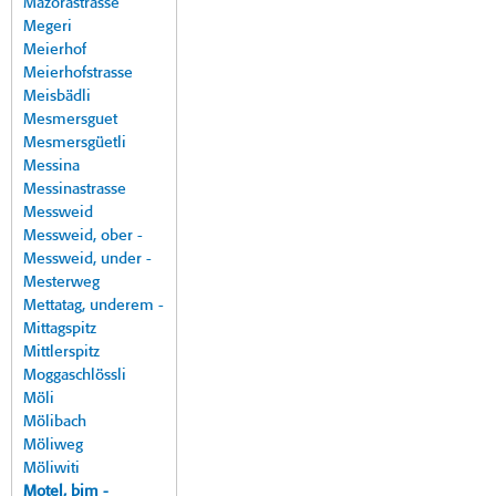
Mazorastrasse
Megeri
Meierhof
Meierhofstrasse
Meisbädli
Mesmersguet
Mesmersgüetli
Messina
Messinastrasse
Messweid
Messweid, ober -
Messweid, under -
Mesterweg
Mettatag, underem -
Mittagspitz
Mittlerspitz
Moggaschlössli
Möli
Mölibach
Möliweg
Möliwiti
Motel, bim -