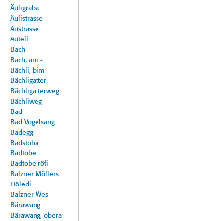
Äuligraba
Äulistrasse
Austrasse
Auteil
Bach
Bach, am -
Bächli, bim -
Bächligatter
Bächligatterweg
Bächliweg
Bad
Bad Vogelsang
Badegg
Badstoba
Badtobel
Badtobelröfi
Balzner Möllers
Höledi
Balzner Wes
Bärawang
Bärawang, obera -