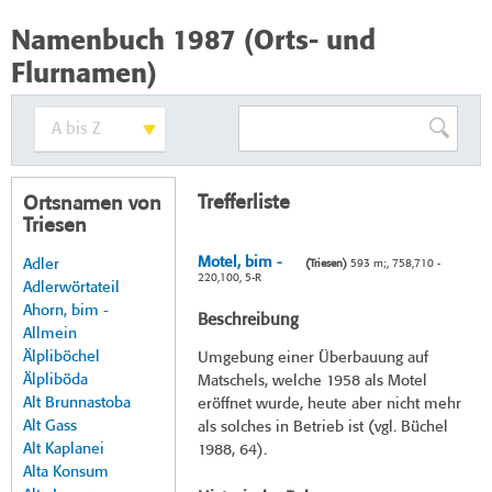
Namenbuch 1987 (Orts- und
Flurnamen)
Trefferliste
Ortsnamen von
Triesen
Motel, bim -
Adler
(Triesen)
593 m;, 758,710 -
220,100, 5-R
Adlerwörtateil
Ahorn, bim -
Beschreibung
Allmein
Älpliböchel
Umgebung einer Überbauung auf
Älpliböda
Matschels, welche 1958 als Motel
Alt Brunnastoba
eröffnet wurde, heute aber nicht mehr
Alt Gass
als solches in Betrieb ist (vgl. Büchel
Alt Kaplanei
1988, 64).
Alta Konsum