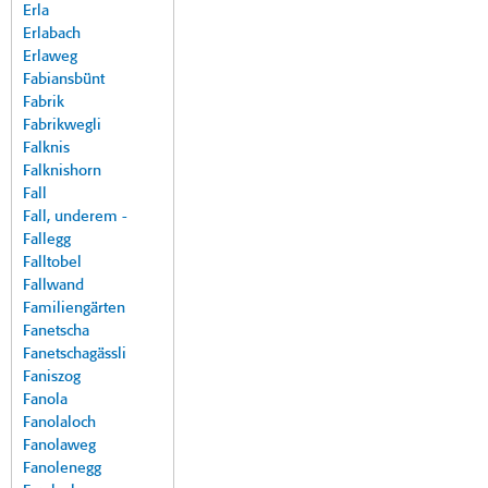
Erla
Erlabach
Erlaweg
Fabiansbünt
Fabrik
Fabrikwegli
Falknis
Falknishorn
Fall
Fall, underem -
Fallegg
Falltobel
Fallwand
Familiengärten
Fanetscha
Fanetschagässli
Faniszog
Fanola
Fanolaloch
Fanolaweg
Fanolenegg