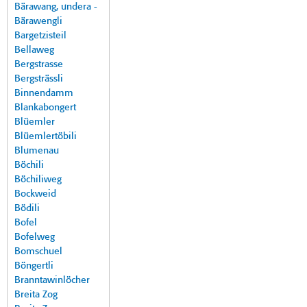
Bärawang, undera -
Bärawengli
Bargetzisteil
Bellaweg
Bergstrasse
Bergsträssli
Binnendamm
Blankabongert
Blüemler
Blüemlertöbili
Blumenau
Böchili
Böchiliweg
Bockweid
Bödili
Bofel
Bofelweg
Bomschuel
Böngertli
Branntawinlöcher
Breita Zog