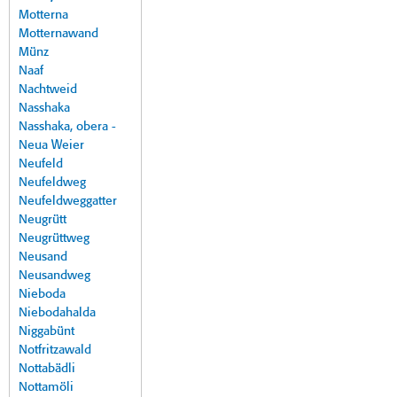
Motterna
Motternawand
Münz
Naaf
Nachtweid
Nasshaka
Nasshaka, obera -
Neua Weier
Neufeld
Neufeldweg
Neufeldweggatter
Neugrütt
Neugrüttweg
Neusand
Neusandweg
Nieboda
Niebodahalda
Niggabünt
Notfritzawald
Nottabädli
Nottamöli