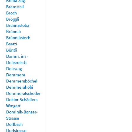
Breita Zog
Bremstall
Broch
Bröggli
Brunnastoba
Brünnili
Brünnilistech
Bsetzi
Büntli
Damm, im -
Delisrotsch
Deliszog
Demmera
Demmeraböchel
Demmerahöhi
Demmeratschoder
Doktor Schädlers
Wingert
Dominik-Banzer-
Strasse
Dorfbach
Dorfstrasse