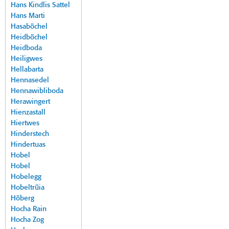
Hans Kindlis Sattel
Hans Marti
Hasaböchel
Heidböchel
Heidboda
Heiligwes
Hellabarta
Hennasedel
Hennawibliboda
Herawingert
Hienzastall
Hiertwes
Hinderstech
Hindertuas
Hobel
Hobel
Hobelegg
Hobeltrüia
Höberg
Hocha Rain
Hocha Zog