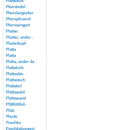
Pfalwäldli
Pfarrsbofel
Pfarrslangacker
Pfarrspfruend
Pfarrswingert
Plastei
Plastei, under -
Plasteikopf
Platta
Platta
Platta, under da -
Plattaloch
Plattasäss
Plattastech
Plattateil
Plattawald
Plattawand
Plättlitöbili
Platz
Plenki
Poschka
Poschkabongert