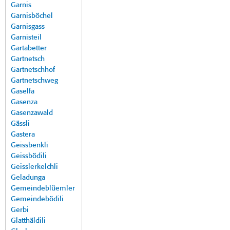
Garnis
Garnisböchel
Garnisgass
Garnisteil
Gartabetter
Gartnetsch
Gartnetschhof
Gartnetschweg
Gaselfa
Gasenza
Gasenzawald
Gässli
Gastera
Geissbenkli
Geissbödili
Geisslerkelchli
Geladunga
Gemeindeblüemler
Gemeindebödili
Gerbi
Glatthäldili