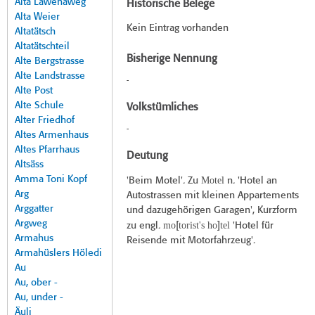
Alta Lawenaweg
Historische Belege
Alta Weier
Kein Eintrag vorhanden
Altatätsch
Altatätschteil
Bisherige Nennung
Alte Bergstrasse
Alte Landstrasse
-
Alte Post
Alte Schule
Volkstümliches
Alter Friedhof
-
Altes Armenhaus
Altes Pfarrhaus
Deutung
Altsäss
Amma Toni Kopf
Motel
'Beim Motel'. Zu
n. 'Hotel an
Arg
Autostrassen mit kleinen Appartements
Arggatter
und dazugehörigen Garagen', Kurzform
Argweg
mo
torist's ho
tel
zu engl.
[
]
'Hotel für
Armahus
Reisende mit Motorfahrzeug'.
Armahüslers Höledi
Au
Au, ober -
Au, under -
Äuli