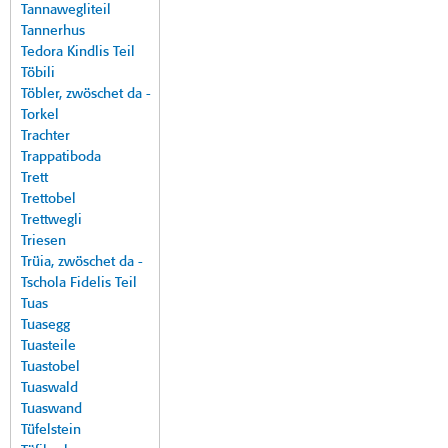
Tannawegliteil
Tannerhus
Tedora Kindlis Teil
Töbili
Töbler, zwöschet da -
Torkel
Trachter
Trappatiboda
Trett
Trettobel
Trettwegli
Triesen
Trüia, zwöschet da -
Tschola Fidelis Teil
Tuas
Tuasegg
Tuasteile
Tuastobel
Tuaswald
Tuaswand
Tüfelstein