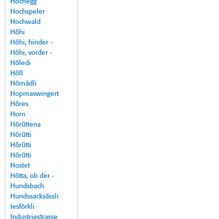
Hochegg
Hochspeler
Hochwald
Höhi
Höhi, hinder -
Höhi, vorder -
Höledi
Höll
Hömädli
Hopmaswingert
Höres
Horn
Hörüttena
Hörütti
Hörütti
Hörütti
Hostet
Hötta, ob der -
Hundsbach
Hundssacksässli
Iesförkli
Industriestrasse