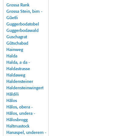
Grossa Rank
Grossa Stein, bim -
Güetli
Guggerbodatobel
Guggerbodawald
Guschagrat
Gütschabad
Hainweg
Halda
Halda, a da -
Haldastrasse
Haldaweg
Haldensteiner
Haldensteinwingert
Häldili
Hälos
Hälos, obera -
Hälos, undera -
Hälosbrogg
Haltmastock
Hanaspel, underem -