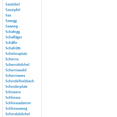
Sautobel
Sauzipfel
Sax
Saxegg
Saxweg
Schafegg
Schafläger
Schäfle
Schafrütti
Schelmaplatz
Scherris
Scherrisböchel
Scherriswald
Scherriswes
Schindelholzbach
Schinderplatz
Schissera
Schliessa
Schliessadamm
Schliessaweg
Schmalzböchel