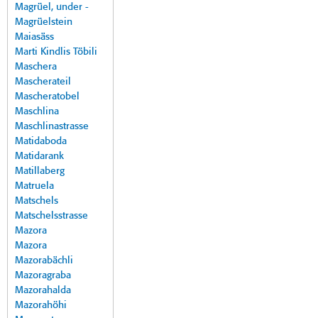
Magrüel, under -
Magrüelstein
Maiasäss
Marti Kindlis Töbili
Maschera
Mascherateil
Mascheratobel
Maschlina
Maschlinastrasse
Matidaboda
Matidarank
Matillaberg
Matruela
Matschels
Matschelsstrasse
Mazora
Mazora
Mazorabächli
Mazoragraba
Mazorahalda
Mazorahöhi