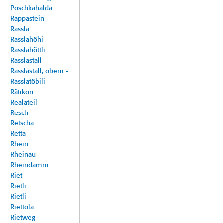
Poschkahalda
Rappastein
Rassla
Rasslahöhi
Rasslahöttli
Rasslastall
Rasslastall, obem -
Rasslatöbili
Rätikon
Realateil
Resch
Retscha
Retta
Rhein
Rheinau
Rheindamm
Riet
Rietli
Rietli
Riettola
Rietweg