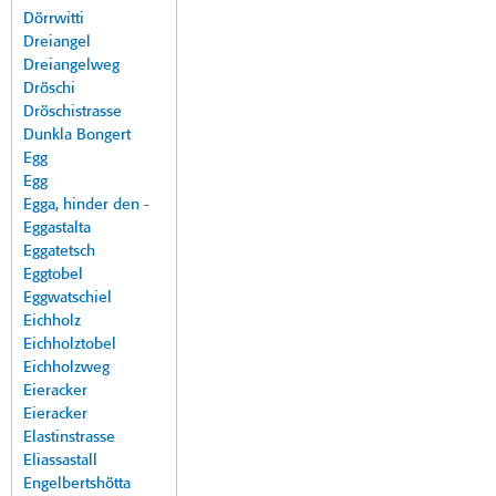
Dörrwitti
Dreiangel
Dreiangelweg
Dröschi
Dröschistrasse
Dunkla Bongert
Egg
Egg
Egga, hinder den -
Eggastalta
Eggatetsch
Eggtobel
Eggwatschiel
Eichholz
Eichholztobel
Eichholzweg
Eieracker
Eieracker
Elastinstrasse
Eliassastall
Engelbertshötta