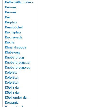
Kelberrütti, under -
Kemmi
Kemmi
Ker
Kerplatz
Kessiböchel
Kirchaplatz
Kirchawegli
Kirche
Klina Nieboda
Klubaweg
Knebelbrogg
Knebelbroggatter
Knebelbroggweg
Kolplatz
Kolplätzli
Kolplätzli
Köpf, i da -
Köpf, i da -
Köpf, under da -
Koraspitz