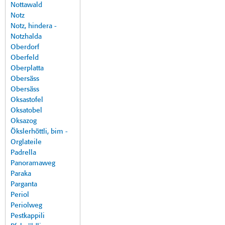
Nottawald
Notz
Notz, hindera -
Notzhalda
Oberdorf
Oberfeld
Oberplatta
Obersäss
Obersäss
Oksastofel
Oksatobel
Oksazog
Ökslerhöttli, bim -
Orglateile
Padrella
Panoramaweg
Paraka
Parganta
Periol
Periolweg
Pestkappili