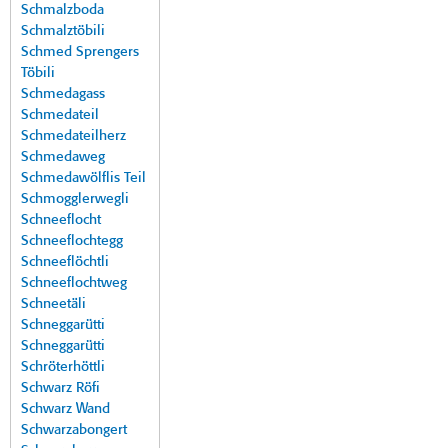
Schmalzboda
Schmalztöbili
Schmed Sprengers
Töbili
Schmedagass
Schmedateil
Schmedateilherz
Schmedaweg
Schmedawölflis Teil
Schmogglerwegli
Schneeflocht
Schneeflochtegg
Schneeflöchtli
Schneeflochtweg
Schneetäli
Schneggarütti
Schneggarütti
Schröterhöttli
Schwarz Röfi
Schwarz Wand
Schwarzabongert