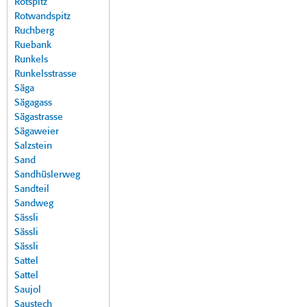
Rotspitz
Rotwandspitz
Ruchberg
Ruebank
Runkels
Runkelsstrasse
Säga
Sägagass
Sägastrasse
Sägaweier
Salzstein
Sand
Sandhüslerweg
Sandteil
Sandweg
Sässli
Sässli
Sässli
Sattel
Sattel
Saujol
Saustech