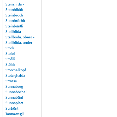
Stein, i da -
Steinbödili
Steinbroch
Steinbröchli
Steinbüntli
Stellböda
Stellboda, obera -
Stellböda, under -
Stöck
Stofel
Stöfili
Stöfili
Storchelkopf
Stotzighalda
Strasse
Sunnaberg
Sunnaböchel
Sunnabünt
Sunnaplatz
Surbünt
Tannawegli