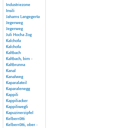
Industriezone
Insili
Jahams Langegerta
Jegerweg
Jegerweg
Juli Hocha Zog
Kalchofa
Kalchofa
Kaltbach
Kaltbach, bim -
Kaltbrunna
Kanal
Kanalweg
Kaparalateil
Kaparalenegg
Kappili
Kappiliacker
Kappiliwegli
Kapuzinerzipfel
Kelberrütti
Kelberrütti, ober -