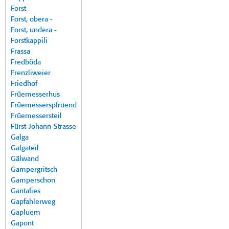
Forst
Forst, obera -
Forst, undera -
Forstkappili
Frassa
Fredböda
Frenzliweier
Friedhof
Früemesserhus
Früemesserspfruend
Früemessersteil
Fürst-Johann-Strasse
Galga
Galgateil
Gälwand
Gampergritsch
Gamperschon
Gantafies
Gapfahlerweg
Gapluem
Gapont