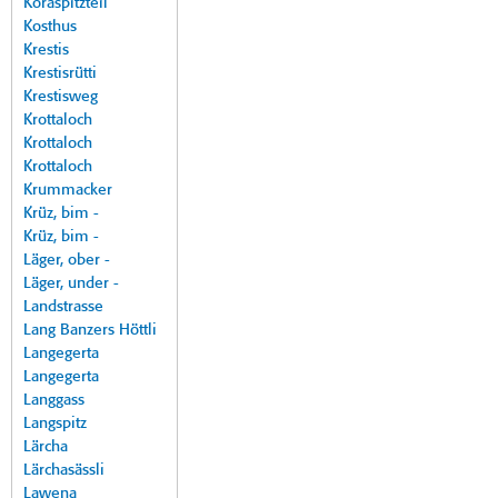
Koraspitzteil
Kosthus
Krestis
Krestisrütti
Krestisweg
Krottaloch
Krottaloch
Krottaloch
Krummacker
Krüz, bim -
Krüz, bim -
Läger, ober -
Läger, under -
Landstrasse
Lang Banzers Höttli
Langegerta
Langegerta
Langgass
Langspitz
Lärcha
Lärchasässli
Lawena