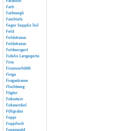
Faraloch
Farb
Farbwegli
Faschiels
Feger Sepplis Teil
Feld
Feldstrasse
Feldstrasse
Feldwingert
Fidelis Langegerta
Fina
Finanzerhöttli
Finga
Fingastrasse
Flochtweg
Fögler
Foksstein
Fokswinkel
Föligraba
Foppi
Foppiloch
Foppiwald