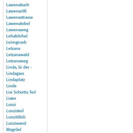
Lawenabach
Lawenaröfi
Lawenastrasse
Lawenatobel
Lawenaweg
Lehaböchel
Leimgrueb
Letzana
Letzanawald
Letzanaweg
Linda, bi der -
Lindagass
Lindaplatz
Linde
Lisi Schortis Teil
Lister
Lunzi
Lunzisteil
Lunzitöbili
Lunziwand
Magrüel