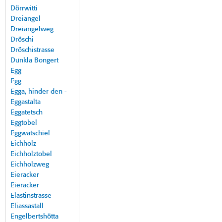
Dörrwitti
Dreiangel
Dreiangelweg
Dröschi
Dröschistrasse
Dunkla Bongert
Egg
Egg
Egga, hinder den -
Eggastalta
Eggatetsch
Eggtobel
Eggwatschiel
Eichholz
Eichholztobel
Eichholzweg
Eieracker
Eieracker
Elastinstrasse
Eliassastall
Engelbertshötta