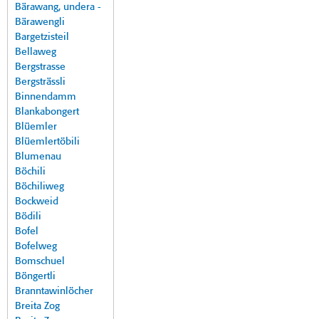
Bärawang, undera -
Bärawengli
Bargetzisteil
Bellaweg
Bergstrasse
Bergsträssli
Binnendamm
Blankabongert
Blüemler
Blüemlertöbili
Blumenau
Böchili
Böchiliweg
Bockweid
Bödili
Bofel
Bofelweg
Bomschuel
Böngertli
Branntawinlöcher
Breita Zog