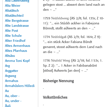
Alta Lawenaweg
gelegen stost ... abwert dem land nach an
Alta Weier
den ~ ..."
Altatätsch
Altatätschteil
Neüfeldweeg
1759
(
AS 2/8
; fol. 135r, Z 10-
Alte Bergstrasse
11): "... ein Stúckh ackher in Fabejona
Alte Landstrasse
Bünndt, stoßt aúfwerts an den ~ ..."
Alte Post
Alte Schule
Neüfeldgaß
1774
(
AS 2/9
; fol. 164r, Z 9):
Alter Friedhof
"... ein stúck Acker Fabiana Bündt
Altes Armenhaus
genannt, stosst aúfwerts dem Land nach
Altes Pfarrhaus
an die ~ ..."
Altsäss
Nèufeld Weeg
1776
(
AS 2/18
; fol. I 53r, 1.
Amma Toni Kopf
Sp. Z 2): "... 1 Acker in Fabibanabünt
Arg
[stösst] Aufwerts [an den] ~ ..."
Arggatter
Argweg
Armahus
Bisherige Nennung
Armahüslers Höledi
-
Au
Au, ober -
Volkstümliches
Au, under -
-
Äuli