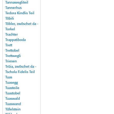
Tannawegliteil
Tannerhus
Tedora Kindlis Teil
Töbili
Töbler, zwöschet da -
Torkel
Trachter
Trappatiboda
Trett
Trettobel
Trettwegli
Triesen
Trüia, zwöschet da -
Tschola Fidelis Teil
Tuas
Tuasegg
Tuasteile
Tuastobel
Tuaswald
Tuaswand
Tüfelstein