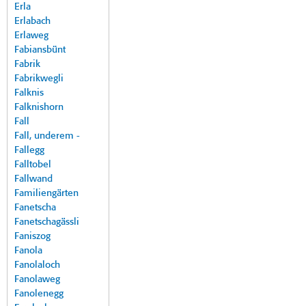
Erla
Erlabach
Erlaweg
Fabiansbünt
Fabrik
Fabrikwegli
Falknis
Falknishorn
Fall
Fall, underem -
Fallegg
Falltobel
Fallwand
Familiengärten
Fanetscha
Fanetschagässli
Faniszog
Fanola
Fanolaloch
Fanolaweg
Fanolenegg