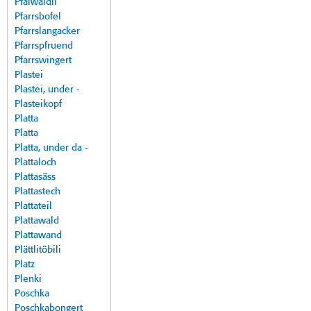
Pfalwäldli
Pfarrsbofel
Pfarrslangacker
Pfarrspfruend
Pfarrswingert
Plastei
Plastei, under -
Plasteikopf
Platta
Platta
Platta, under da -
Plattaloch
Plattasäss
Plattastech
Plattateil
Plattawald
Plattawand
Plättlitöbili
Platz
Plenki
Poschka
Poschkabongert