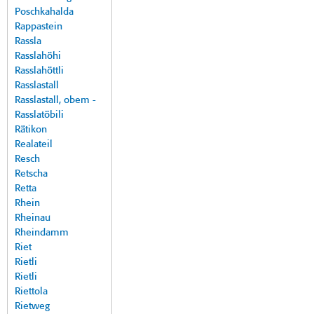
Poschkahalda
Rappastein
Rassla
Rasslahöhi
Rasslahöttli
Rasslastall
Rasslastall, obem -
Rasslatöbili
Rätikon
Realateil
Resch
Retscha
Retta
Rhein
Rheinau
Rheindamm
Riet
Rietli
Rietli
Riettola
Rietweg