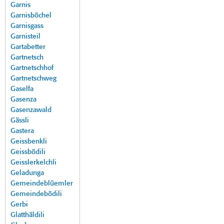
Garnis
Garnisböchel
Garnisgass
Garnisteil
Gartabetter
Gartnetsch
Gartnetschhof
Gartnetschweg
Gaselfa
Gasenza
Gasenzawald
Gässli
Gastera
Geissbenkli
Geissbödili
Geisslerkelchli
Geladunga
Gemeindeblüemler
Gemeindebödili
Gerbi
Glatthäldili