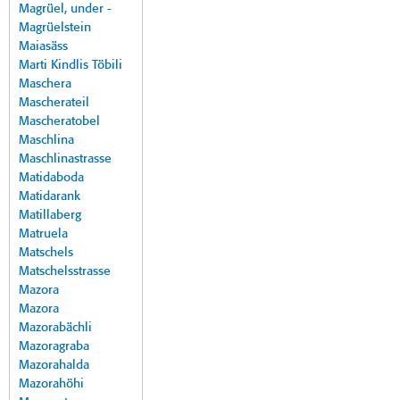
Magrüel, under -
Magrüelstein
Maiasäss
Marti Kindlis Töbili
Maschera
Mascherateil
Mascheratobel
Maschlina
Maschlinastrasse
Matidaboda
Matidarank
Matillaberg
Matruela
Matschels
Matschelsstrasse
Mazora
Mazora
Mazorabächli
Mazoragraba
Mazorahalda
Mazorahöhi