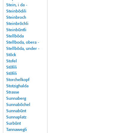
Stein, i da -
Steinbödili
Steinbroch
Steinbröchli
Steinbüntli
Stellböda
Stellboda, obera -
Stellböda, under -
Stöck
Stofel
Stöfili
Stöfili
Storchelkopf
Stotzighalda
Strasse
Sunnaberg
Sunnaböchel
Sunnabünt
Sunnaplatz
Surbünt
Tannawegli