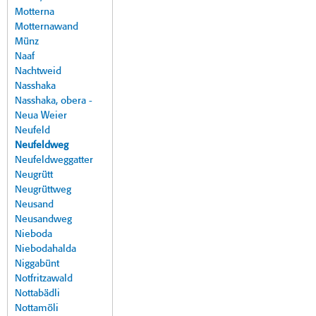
Motterna
Motternawand
Münz
Naaf
Nachtweid
Nasshaka
Nasshaka, obera -
Neua Weier
Neufeld
Neufeldweg
Neufeldweggatter
Neugrütt
Neugrüttweg
Neusand
Neusandweg
Nieboda
Niebodahalda
Niggabünt
Notfritzawald
Nottabädli
Nottamöli