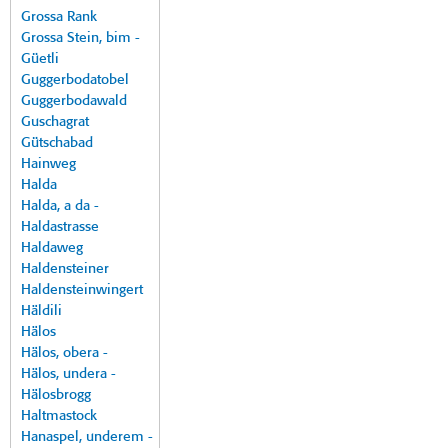
Grossa Rank
Grossa Stein, bim -
Güetli
Guggerbodatobel
Guggerbodawald
Guschagrat
Gütschabad
Hainweg
Halda
Halda, a da -
Haldastrasse
Haldaweg
Haldensteiner
Haldensteinwingert
Häldili
Hälos
Hälos, obera -
Hälos, undera -
Hälosbrogg
Haltmastock
Hanaspel, underem -