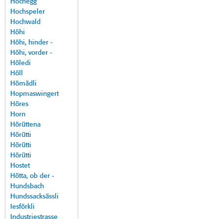
Hochegg
Hochspeler
Hochwald
Höhi
Höhi, hinder -
Höhi, vorder -
Höledi
Höll
Hömädli
Hopmaswingert
Höres
Horn
Hörüttena
Hörütti
Hörütti
Hörütti
Hostet
Hötta, ob der -
Hundsbach
Hundssacksässli
Iesförkli
Industriestrasse