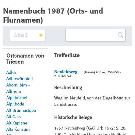
Namenbuch 1987 (Orts- und
Flurnamen)
Trefferliste
Ortsnamen von
Triesen
Neufeldweg
Adler
(Triesen)
488 m;, 758,650 -
218,160, 5-T
Adlerwörtateil
Ahorn, bim -
Beschreibung
Allmein
Älpliböchel
Weg im Neufeld, von der Ziegelhötta zur
Älpliböda
Landstrasse.
Alt Brunnastoba
Alt Gass
Historische Belege
Alt Kaplanei
Neüfeldweg
1737
(
GAT Urb 1672
; S. 28,
Alta Konsum
Z 9): "... stúckh ackher in dem Neüfeld