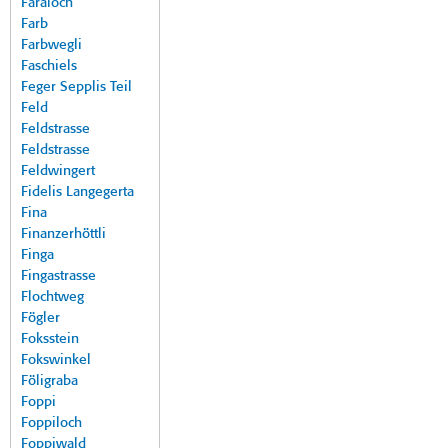
Faraloch
Farb
Farbwegli
Faschiels
Feger Sepplis Teil
Feld
Feldstrasse
Feldstrasse
Feldwingert
Fidelis Langegerta
Fina
Finanzerhöttli
Finga
Fingastrasse
Flochtweg
Fögler
Foksstein
Fokswinkel
Föligraba
Foppi
Foppiloch
Foppiwald