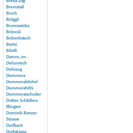
Breita Zog
Bremstall
Broch
Bröggli
Brunnastoba
Brünnili
Brünnilistech
Bsetzi
Büntli
Damm, im -
Delisrotsch
Deliszog
Demmera
Demmeraböchel
Demmerahöhi
Demmeratschoder
Doktor Schädlers
Wingert
Dominik-Banzer-
Strasse
Dorfbach
Dorfstrasse