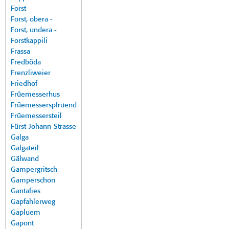
Forst
Forst, obera -
Forst, undera -
Forstkappili
Frassa
Fredböda
Frenzliweier
Friedhof
Früemesserhus
Früemesserspfruend
Früemessersteil
Fürst-Johann-Strasse
Galga
Galgateil
Gälwand
Gampergritsch
Gamperschon
Gantafies
Gapfahlerweg
Gapluem
Gapont