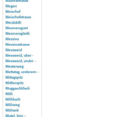
Mazorastrasse
Megeri
Meierhof
Meierhofstrasse
Meisbädli
Mesmersguet
Mesmersgüetli
Messina
Messinastrasse
Messweid
Messweid, ober -
Messweid, under -
Mesterweg
Mettatag, underem -
Mittagspitz
Mittlerspitz
Moggaschlössli
Möli
Mölibach
Möliweg
Möliwiti
Motel, bim -