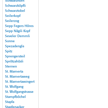
Schwarzhorn
Schwarzköpfli
Schwarztobel
Seilerkopf
Seilerzog
Sepp Fegers Höres
Sepp Nägili Kopf
Seveler Demmli
Sonne
Spezadengla
Spitz
Sprengersteil
Sprötzahüsli
Sternen
St. Mamerta
St. Mamertaweg
St. Mamertawingert
St. Wolfgang
St. Wolfgangstrasse
Stampfböchel
Stapfa
Stapfenacker