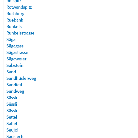
Rotspitz
Rotwandspitz
Ruchberg
Ruebank
Runkels
Runkelsstrasse
Säga
Sägagass
Sägastrasse
Sägaweier
Salzstein
Sand
Sandhüslerweg
Sandteil
Sandweg
Sässli
Sässli
Sässli
Sattel
Sattel
Saujol
Saustech