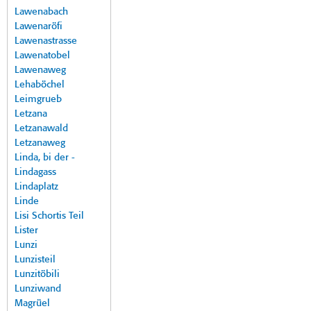
Lawenabach
Lawenaröfi
Lawenastrasse
Lawenatobel
Lawenaweg
Lehaböchel
Leimgrueb
Letzana
Letzanawald
Letzanaweg
Linda, bi der -
Lindagass
Lindaplatz
Linde
Lisi Schortis Teil
Lister
Lunzi
Lunzisteil
Lunzitöbili
Lunziwand
Magrüel