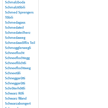
Schmalzboda
Schmalztöbili
Schmed Sprengers
Töbili
Schmedagass
Schmedateil
Schmedateilherz
Schmedaweg
Schmedawölflis Teil
Schmogglerwegli
Schneeflocht
Schneeflochtegg
Schneeflöchtli
Schneeflochtweg
Schneetäli
Schneggarütti
Schneggarütti
Schröterhöttli
Schwarz Röfi
Schwarz Wand
Schwarzabongert