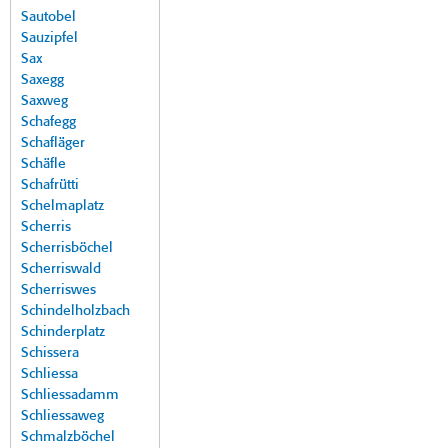
Sautobel
Sauzipfel
Sax
Saxegg
Saxweg
Schafegg
Schafläger
Schäfle
Schafrütti
Schelmaplatz
Scherris
Scherrisböchel
Scherriswald
Scherriswes
Schindelholzbach
Schinderplatz
Schissera
Schliessa
Schliessadamm
Schliessaweg
Schmalzböchel