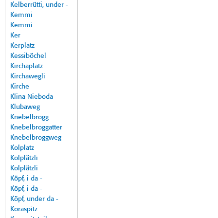
Kelberrütti, under -
Kemmi
Kemmi
Ker
Kerplatz
Kessiböchel
Kirchaplatz
Kirchawegli
Kirche
Klina Nieboda
Klubaweg
Knebelbrogg
Knebelbroggatter
Knebelbroggweg
Kolplatz
Kolplätzli
Kolplätzli
Köpf, i da -
Köpf, i da -
Köpf, under da -
Koraspitz