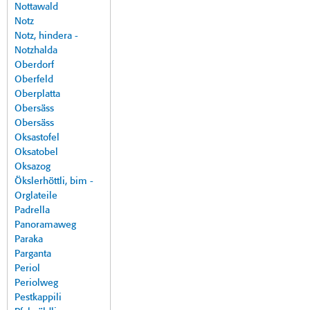
Nottawald
Notz
Notz, hindera -
Notzhalda
Oberdorf
Oberfeld
Oberplatta
Obersäss
Obersäss
Oksastofel
Oksatobel
Oksazog
Ökslerhöttli, bim -
Orglateile
Padrella
Panoramaweg
Paraka
Parganta
Periol
Periolweg
Pestkappili