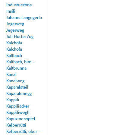
Industriezone
Insili
Jahams Langegerta
Jegerweg
Jegerweg
Juli Hocha Zog
Kalchofa
Kalchofa
Kaltbach
Kaltbach, bim -
Kaltbrunna
Kanal
Kanalweg
Kaparalateil
Kaparalenegg
Kappili
Kappiliacker
Kappiliwegli
Kapuzinerzipfel
Kelberrütti
Kelberrütti, ober -