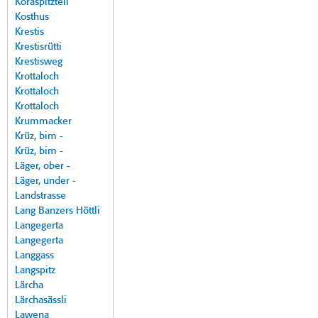
Koraspitzteil
Kosthus
Krestis
Krestisrütti
Krestisweg
Krottaloch
Krottaloch
Krottaloch
Krummacker
Krüz, bim -
Krüz, bim -
Läger, ober -
Läger, under -
Landstrasse
Lang Banzers Höttli
Langegerta
Langegerta
Langgass
Langspitz
Lärcha
Lärchasässli
Lawena