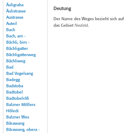
Äuligraba
Deutung
Äulistrasse
Austrasse
Der Name des Weges bezieht sich auf
Auteil
Neufeld
das Gebiet
.
Bach
Bach, am -
Bächli, bim -
Bächligatter
Bächligatterweg
Bächliweg
Bad
Bad Vogelsang
Badegg
Badstoba
Badtobel
Badtobelröfi
Balzner Möllers
Höledi
Balzner Wes
Bärawang
Bärawang, obera -