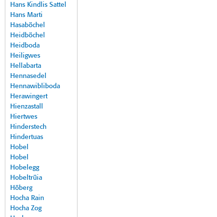
Hans Kindlis Sattel
Hans Marti
Hasaböchel
Heidböchel
Heidboda
Heiligwes
Hellabarta
Hennasedel
Hennawibliboda
Herawingert
Hienzastall
Hiertwes
Hinderstech
Hindertuas
Hobel
Hobel
Hobelegg
Hobeltrüia
Höberg
Hocha Rain
Hocha Zog