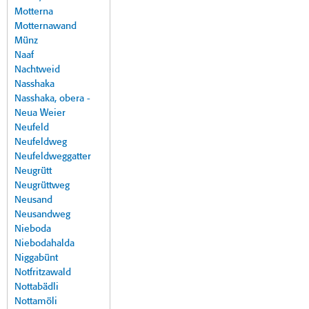
Motterna
Motternawand
Münz
Naaf
Nachtweid
Nasshaka
Nasshaka, obera -
Neua Weier
Neufeld
Neufeldweg
Neufeldweggatter
Neugrütt
Neugrüttweg
Neusand
Neusandweg
Nieboda
Niebodahalda
Niggabünt
Notfritzawald
Nottabädli
Nottamöli