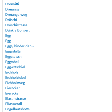
Dörrwitti
Dreiangel
Dreiangelweg
Dröschi
Dröschistrasse
Dunkla Bongert
Egg
Egg
Egga, hinder den -
Eggastalta
Eggatetsch
Eggtobel
Eggwatschiel
Eichholz
Eichholztobel
Eichholzweg
Eieracker
Eieracker
Elastinstrasse
Eliassastall
Engelbertshötta