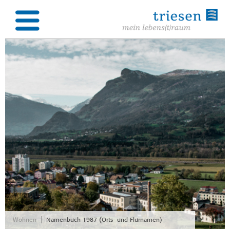
|
Wohnen
Namenbuch 1987 (Orts- und Flurnamen)