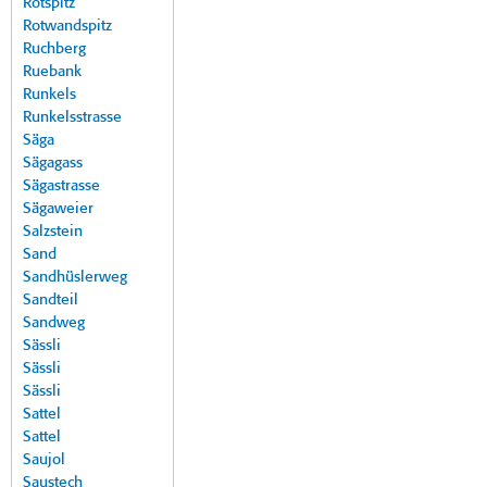
Rotspitz
Rotwandspitz
Ruchberg
Ruebank
Runkels
Runkelsstrasse
Säga
Sägagass
Sägastrasse
Sägaweier
Salzstein
Sand
Sandhüslerweg
Sandteil
Sandweg
Sässli
Sässli
Sässli
Sattel
Sattel
Saujol
Saustech