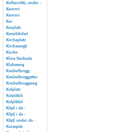
Kelberrütti, under -
Kemmi
Kemmi
Ker
Kerplatz
Kessiböchel
Kirchaplatz
Kirchawegli
Kirche
Klina Nieboda
Klubaweg
Knebelbrogg
Knebelbroggatter
Knebelbroggweg
Kolplatz
Kolplätzli
Kolplätzli
Köpf, i da -
Köpf, i da -
Köpf, under da -
Koraspitz