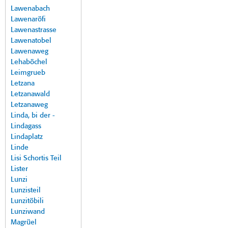
Lawenabach
Lawenaröfi
Lawenastrasse
Lawenatobel
Lawenaweg
Lehaböchel
Leimgrueb
Letzana
Letzanawald
Letzanaweg
Linda, bi der -
Lindagass
Lindaplatz
Linde
Lisi Schortis Teil
Lister
Lunzi
Lunzisteil
Lunzitöbili
Lunziwand
Magrüel