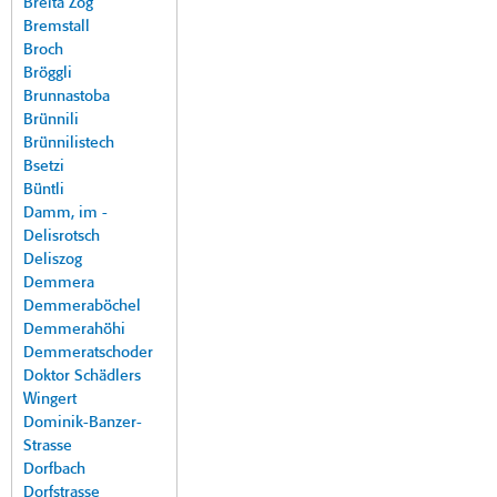
Breita Zog
Bremstall
Broch
Bröggli
Brunnastoba
Brünnili
Brünnilistech
Bsetzi
Büntli
Damm, im -
Delisrotsch
Deliszog
Demmera
Demmeraböchel
Demmerahöhi
Demmeratschoder
Doktor Schädlers
Wingert
Dominik-Banzer-
Strasse
Dorfbach
Dorfstrasse