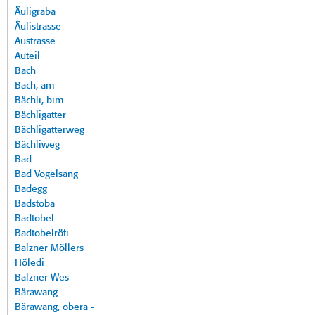
Äuligraba
Äulistrasse
Austrasse
Auteil
Bach
Bach, am -
Bächli, bim -
Bächligatter
Bächligatterweg
Bächliweg
Bad
Bad Vogelsang
Badegg
Badstoba
Badtobel
Badtobelröfi
Balzner Möllers
Höledi
Balzner Wes
Bärawang
Bärawang, obera -