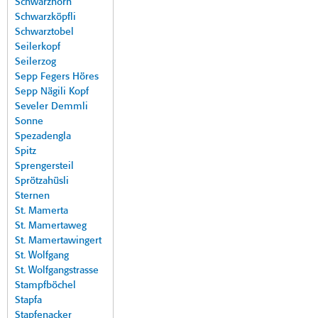
Schwarzhorn
Schwarzköpfli
Schwarztobel
Seilerkopf
Seilerzog
Sepp Fegers Höres
Sepp Nägili Kopf
Seveler Demmli
Sonne
Spezadengla
Spitz
Sprengersteil
Sprötzahüsli
Sternen
St. Mamerta
St. Mamertaweg
St. Mamertawingert
St. Wolfgang
St. Wolfgangstrasse
Stampfböchel
Stapfa
Stapfenacker