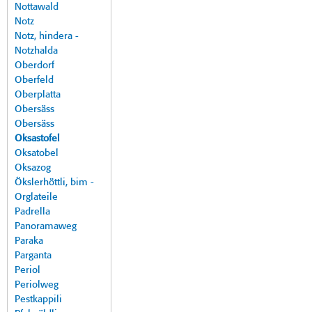
Nottawald
Notz
Notz, hindera -
Notzhalda
Oberdorf
Oberfeld
Oberplatta
Obersäss
Obersäss
Oksastofel
Oksatobel
Oksazog
Ökslerhöttli, bim -
Orglateile
Padrella
Panoramaweg
Paraka
Parganta
Periol
Periolweg
Pestkappili