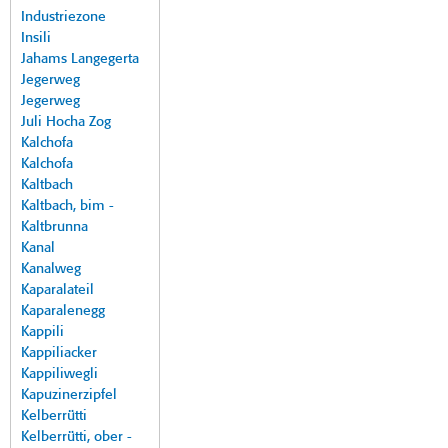
Industriezone
Insili
Jahams Langegerta
Jegerweg
Jegerweg
Juli Hocha Zog
Kalchofa
Kalchofa
Kaltbach
Kaltbach, bim -
Kaltbrunna
Kanal
Kanalweg
Kaparalateil
Kaparalenegg
Kappili
Kappiliacker
Kappiliwegli
Kapuzinerzipfel
Kelberrütti
Kelberrütti, ober -