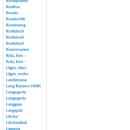
Koraspitzteil
Kosthus
Krestis
Krestisrütti
Krestisweg
Krottaloch
Krottaloch
Krottaloch
Krummacker
Krüz, bim -
Krüz, bim -
Läger, ober -
Läger, under -
Landstrasse
Lang Banzers Höttli
Langegerta
Langegerta
Langgass
Langspitz
Lärcha
Lärchasässli
Lawena