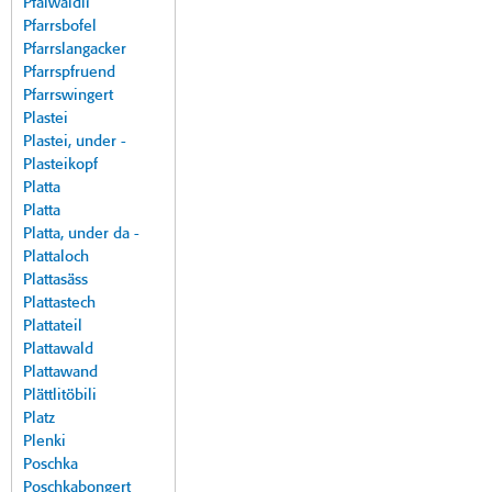
Pfalwäldli
Pfarrsbofel
Pfarrslangacker
Pfarrspfruend
Pfarrswingert
Plastei
Plastei, under -
Plasteikopf
Platta
Platta
Platta, under da -
Plattaloch
Plattasäss
Plattastech
Plattateil
Plattawald
Plattawand
Plättlitöbili
Platz
Plenki
Poschka
Poschkabongert