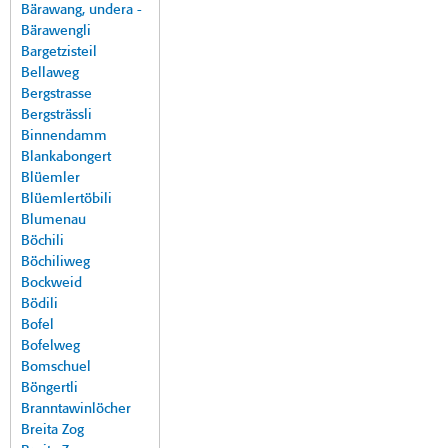
Bärawang, undera -
Bärawengli
Bargetzisteil
Bellaweg
Bergstrasse
Bergsträssli
Binnendamm
Blankabongert
Blüemler
Blüemlertöbili
Blumenau
Böchili
Böchiliweg
Bockweid
Bödili
Bofel
Bofelweg
Bomschuel
Böngertli
Branntawinlöcher
Breita Zog