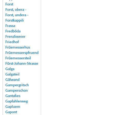
Forst
Forst, obera -
Forst, undera -
Forstkappili
Frassa
Fredböda
Frenzliweier
Friedhof
Früemesserhus
Früemesserspfruend
Früemessersteil
Fürst-Johann-Strasse
Galga
Galgateil
Gälwand
Gampergritsch
Gamperschon
Gantafies
Gapfahlerweg
Gapluem
Gapont