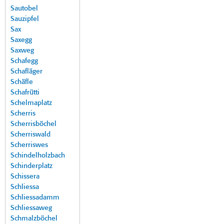
Sautobel
Sauzipfel
Sax
Saxegg
Saxweg
Schafegg
Schafläger
Schäfle
Schafrütti
Schelmaplatz
Scherris
Scherrisböchel
Scherriswald
Scherriswes
Schindelholzbach
Schinderplatz
Schissera
Schliessa
Schliessadamm
Schliessaweg
Schmalzböchel