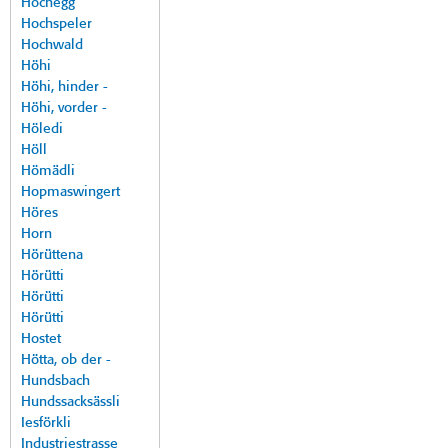
Hochegg
Hochspeler
Hochwald
Höhi
Höhi, hinder -
Höhi, vorder -
Höledi
Höll
Hömädli
Hopmaswingert
Höres
Horn
Hörüttena
Hörütti
Hörütti
Hörütti
Hostet
Hötta, ob der -
Hundsbach
Hundssacksässli
Iesförkli
Industriestrasse