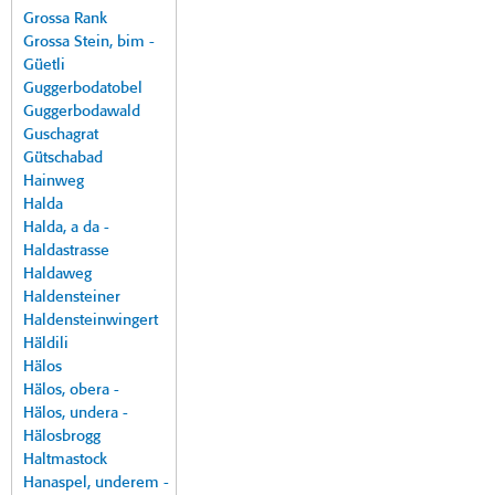
Grossa Rank
Grossa Stein, bim -
Güetli
Guggerbodatobel
Guggerbodawald
Guschagrat
Gütschabad
Hainweg
Halda
Halda, a da -
Haldastrasse
Haldaweg
Haldensteiner
Haldensteinwingert
Häldili
Hälos
Hälos, obera -
Hälos, undera -
Hälosbrogg
Haltmastock
Hanaspel, underem -