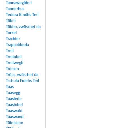
Tannawegliteil
Tannerhus
Tedora Kindlis Teil
Töbili
Töbler, zwöschet da -
Torkel
Trachter
Trappatiboda
Trett
Trettobel
Trettwegli
Triesen
Trüia, zwöschet da -
Tschola Fidelis Teil
Tuas
Tuasegg
Tuasteile
Tuastobel
Tuaswald
Tuaswand
Tüfelstein