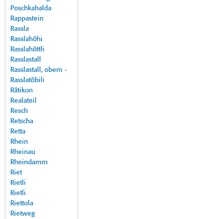
Poschkahalda
Rappastein
Rassla
Rasslahöhi
Rasslahöttli
Rasslastall
Rasslastall, obem -
Rasslatöbili
Rätikon
Realateil
Resch
Retscha
Retta
Rhein
Rheinau
Rheindamm
Riet
Rietli
Rietli
Riettola
Rietweg