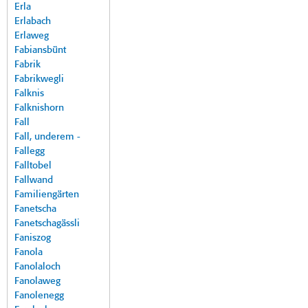
Erla
Erlabach
Erlaweg
Fabiansbünt
Fabrik
Fabrikwegli
Falknis
Falknishorn
Fall
Fall, underem -
Fallegg
Falltobel
Fallwand
Familiengärten
Fanetscha
Fanetschagässli
Faniszog
Fanola
Fanolaloch
Fanolaweg
Fanolenegg