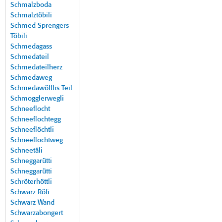
Schmalzboda
Schmalztöbili
Schmed Sprengers
Töbili
Schmedagass
Schmedateil
Schmedateilherz
Schmedaweg
Schmedawölflis Teil
Schmogglerwegli
Schneeflocht
Schneeflochtegg
Schneeflöchtli
Schneeflochtweg
Schneetäli
Schneggarütti
Schneggarütti
Schröterhöttli
Schwarz Röfi
Schwarz Wand
Schwarzabongert