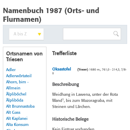
Namenbuch 1987 (Orts- und
Flurnamen)
Trefferliste
Ortsnamen von
Triesen
Oksastofel
Adler
(Triesen)
1680 m;, 761,0 - 214,3, 7/8-
X
Adlerwörtateil
Ahorn, bim -
Beschreibung
Allmein
Älpliböchel
Weidhang in Lawena, unter der Rota
1
Älpliböda
Wand
, bis zum Mazoragraba, mit
Alt Brunnastoba
Steinen und Lärchen.
Alt Gass
Alt Kaplanei
Historische Belege
Alta Konsum
Kein Eintrag vorhanden