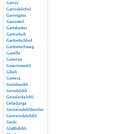
Garnis
Garnisböchel
Garnisgass
Garnisteil
Gartabetter
Gartnetsch
Gartnetschhof
Gartnetschweg
Gaselfa
Gasenza
Gasenzawald
Gässli
Gastera
Geissbenkli
Geissbödili
Geisslerkelchli
Geladunga
Gemeindeblüemler
Gemeindebödili
Gerbi
Glatthäldili