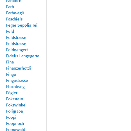
Faraloch
Farb
Farbwegli
Faschiels
Feger Sepplis Teil
Feld
Feldstrasse
Feldstrasse
Feldwingert
Fidelis Langegerta
Fina
Finanzerhöttli
Finga
Fingastrasse
Flochtweg
Fögler
Foksstein
Fokswinkel
Föligraba
Foppi
Foppiloch
Foppiwald