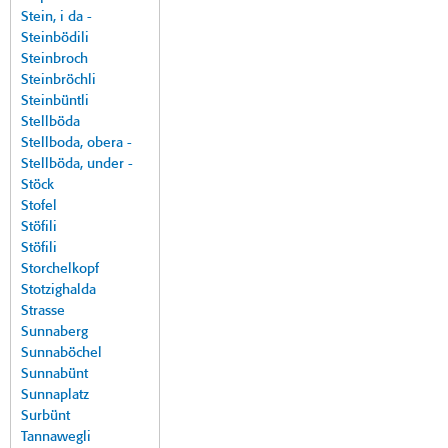
Stein, i da -
Steinbödili
Steinbroch
Steinbröchli
Steinbüntli
Stellböda
Stellboda, obera -
Stellböda, under -
Stöck
Stofel
Stöfili
Stöfili
Storchelkopf
Stotzighalda
Strasse
Sunnaberg
Sunnaböchel
Sunnabünt
Sunnaplatz
Surbünt
Tannawegli