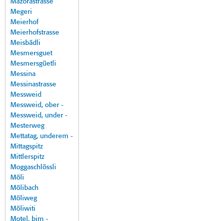
Mazorastrasse
Megeri
Meierhof
Meierhofstrasse
Meisbädli
Mesmersguet
Mesmersgüetli
Messina
Messinastrasse
Messweid
Messweid, ober -
Messweid, under -
Mesterweg
Mettatag, underem -
Mittagspitz
Mittlerspitz
Moggaschlössli
Möli
Mölibach
Möliweg
Möliwiti
Motel, bim -