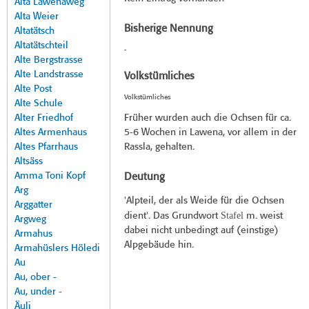
Alta Lawenaweg
Alta Weier
Bisherige Nennung
Altatätsch
Altatätschteil
-
Alte Bergstrasse
Alte Landstrasse
Volkstümliches
Alte Post
Volkstümliches
Alte Schule
Alter Friedhof
Früher wurden auch die Ochsen für ca.
Altes Armenhaus
5-6 Wochen in Lawena, vor allem in der
Altes Pfarrhaus
Rassla, gehalten.
Altsäss
Amma Toni Kopf
Deutung
Arg
'Alpteil, der als Weide für die Ochsen
Arggatter
Stafel
dient'. Das Grundwort
m. weist
Argweg
dabei nicht unbedingt auf (einstige)
Armahus
Alpgebäude hin.
Armahüslers Höledi
Au
Au, ober -
Au, under -
Äuli