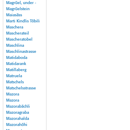
Magrüel, under -
Magrüelstein
Maiasäss
Marti Kindlis Töbili
Maschera
Mascherateil
Mascheratobel
Maschlina
Maschlinastrasse
Matidaboda
Matidarank
Matillaberg
Matruela
Matschels
Matschelsstrasse
Mazora
Mazora
Mazorabächli
Mazoragraba
Mazorahalda
Mazorahöhi