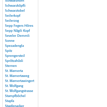
Schwarzhorn
Schwarzköpfli
Schwarztobel
Seilerkopf
Seilerzog
Sepp Fegers Höres
Sepp Nägili Kopf
Seveler Demmli
Sonne
Spezadengla
Spitz
Sprengersteil
Sprötzahüsli
Sternen
St. Mamerta
St. Mamertaweg
St. Mamertawingert
St. Wolfgang
St. Wolfgangstrasse
Stampfböchel
Stapfa
Stapfenacker