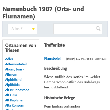
Namenbuch 1987 (Orts- und
Flurnamen)
Trefferliste
Ortsnamen von
Triesen
Pfarrsbofel
Adler
(Triesen)
530 m;, 758,85 - 218,45, 5-T
Adlerwörtateil
Beschreibung
Ahorn, bim -
Allmein
Wiese südlich des Dorfes, im Gebiet
Älpliböchel
Gamperschon östlich des Bofelwegs,
Älpliböda
leicht abfallend.
Alt Brunnastoba
Alt Gass
Historische Belege
Alt Kaplanei
Alta Konsum
Kein Eintrag vorhanden