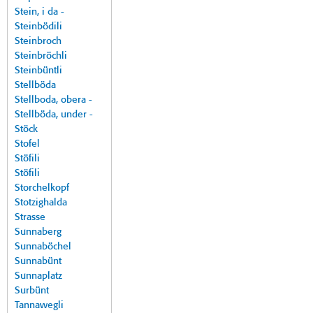
Stein, i da -
Steinbödili
Steinbroch
Steinbröchli
Steinbüntli
Stellböda
Stellboda, obera -
Stellböda, under -
Stöck
Stofel
Stöfili
Stöfili
Storchelkopf
Stotzighalda
Strasse
Sunnaberg
Sunnaböchel
Sunnabünt
Sunnaplatz
Surbünt
Tannawegli