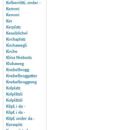
Kelberrütti, under -
Kemmi
Kemmi
Ker
Kerplatz
Kessiböchel
Kirchaplatz
Kirchawegli
Kirche
Klina Nieboda
Klubaweg
Knebelbrogg
Knebelbroggatter
Knebelbroggweg
Kolplatz
Kolplätzli
Kolplätzli
Köpf, i da -
Köpf, i da -
Köpf, under da -
Koraspitz