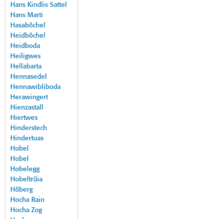
Hans Kindlis Sattel
Hans Marti
Hasaböchel
Heidböchel
Heidboda
Heiligwes
Hellabarta
Hennasedel
Hennawibliboda
Herawingert
Hienzastall
Hiertwes
Hinderstech
Hindertuas
Hobel
Hobel
Hobelegg
Hobeltrüia
Höberg
Hocha Rain
Hocha Zog