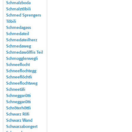
Schmalzboda
Schmalztöbili
Schmed Sprengers
Töbili
Schmedagass
Schmedateil
Schmedateilherz
Schmedaweg
Schmedawölflis Teil
Schmogglerwegli
Schneeflocht
Schneeflochtegg
Schneeflöchtli
Schneeflochtweg
Schneetäli
Schneggarütti
Schneggarütti
Schröterhöttli
Schwarz Röfi
Schwarz Wand
Schwarzabongert