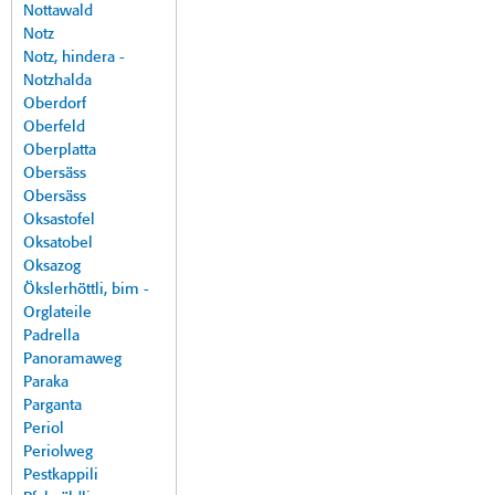
Nottawald
Notz
Notz, hindera -
Notzhalda
Oberdorf
Oberfeld
Oberplatta
Obersäss
Obersäss
Oksastofel
Oksatobel
Oksazog
Ökslerhöttli, bim -
Orglateile
Padrella
Panoramaweg
Paraka
Parganta
Periol
Periolweg
Pestkappili