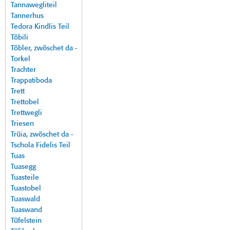
Tannawegliteil
Tannerhus
Tedora Kindlis Teil
Töbili
Töbler, zwöschet da -
Torkel
Trachter
Trappatiboda
Trett
Trettobel
Trettwegli
Triesen
Trüia, zwöschet da -
Tschola Fidelis Teil
Tuas
Tuasegg
Tuasteile
Tuastobel
Tuaswald
Tuaswand
Tüfelstein