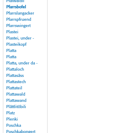
Pfalwäldli
Pfarrsbofel
Pfarrslangacker
Pfarrspfruend
Pfarrswingert
Plastei
Plastei, under -
Plasteikopf
Platta
Platta
Platta, under da -
Plattaloch
Plattasäss
Plattastech
Plattateil
Plattawald
Plattawand
Plättlitöbili
Platz
Plenki
Poschka
Poschkabongert