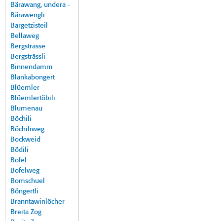
Bärawang, undera -
Bärawengli
Bargetzisteil
Bellaweg
Bergstrasse
Bergsträssli
Binnendamm
Blankabongert
Blüemler
Blüemlertöbili
Blumenau
Böchili
Böchiliweg
Bockweid
Bödili
Bofel
Bofelweg
Bomschuel
Böngertli
Branntawinlöcher
Breita Zog