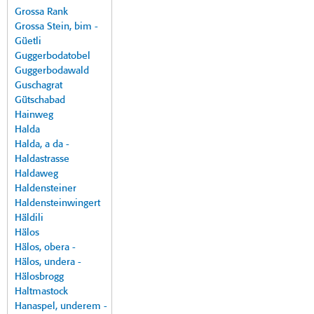
Grossa Rank
Grossa Stein, bim -
Güetli
Guggerbodatobel
Guggerbodawald
Guschagrat
Gütschabad
Hainweg
Halda
Halda, a da -
Haldastrasse
Haldaweg
Haldensteiner
Haldensteinwingert
Häldili
Hälos
Hälos, obera -
Hälos, undera -
Hälosbrogg
Haltmastock
Hanaspel, underem -