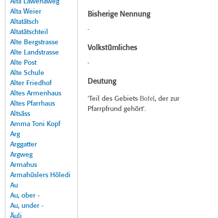
Alta Lawenaweg
Alta Weier
Bisherige Nennung
Altatätsch
-
Altatätschteil
Alte Bergstrasse
Volkstümliches
Alte Landstrasse
Alte Post
-
Alte Schule
Deutung
Alter Friedhof
Altes Armenhaus
Bofel
'Teil des Gebiets
, der zur
Altes Pfarrhaus
Pfarrpfrund gehört'.
Altsäss
Amma Toni Kopf
Arg
Arggatter
Argweg
Armahus
Armahüslers Höledi
Au
Au, ober -
Au, under -
Äuli