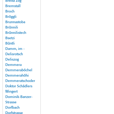
Breita Zog
Bremstall
Broch
Bröggli
Brunnastoba
Brünnili
Brünnilistech
Bsetzi
Büntli
Damm, im -
Delisrotsch
Deliszog
Demmera
Demmeraböchel
Demmerahöhi
Demmeratschoder
Doktor Schädlers
Wingert
Dominik-Banzer-
Strasse
Dorfbach
Dorfstrasse