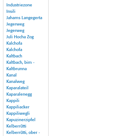
Industriezone
Insili
Jahams Langegerta
Jegerweg
Jegerweg
Juli Hocha Zog
Kalchofa
Kalchofa
Kaltbach
Kaltbach, bim -
Kaltbrunna
Kanal
Kanalweg
Kaparalateil
Kaparalenegg
Kappili
Kappiliacker
Kappiliwegli
Kapuzinerzipfel
Kelberrütti
Kelberrütti, ober -