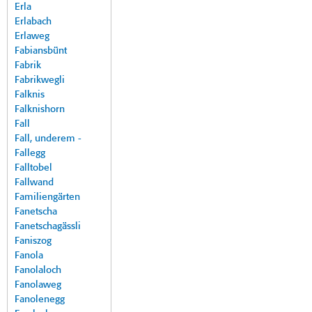
Erla
Erlabach
Erlaweg
Fabiansbünt
Fabrik
Fabrikwegli
Falknis
Falknishorn
Fall
Fall, underem -
Fallegg
Falltobel
Fallwand
Familiengärten
Fanetscha
Fanetschagässli
Faniszog
Fanola
Fanolaloch
Fanolaweg
Fanolenegg