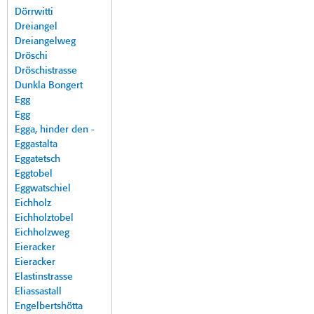
Dörrwitti
Dreiangel
Dreiangelweg
Dröschi
Dröschistrasse
Dunkla Bongert
Egg
Egg
Egga, hinder den -
Eggastalta
Eggatetsch
Eggtobel
Eggwatschiel
Eichholz
Eichholztobel
Eichholzweg
Eieracker
Eieracker
Elastinstrasse
Eliassastall
Engelbertshötta