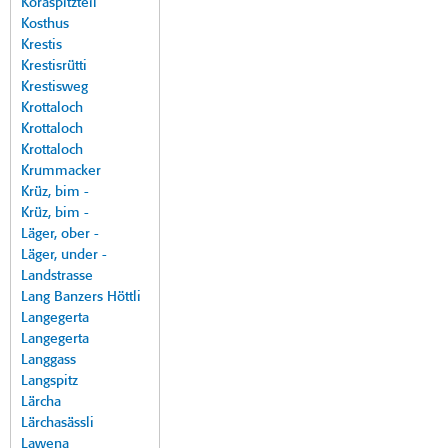
Koraspitzteil
Kosthus
Krestis
Krestisrütti
Krestisweg
Krottaloch
Krottaloch
Krottaloch
Krummacker
Krüz, bim -
Krüz, bim -
Läger, ober -
Läger, under -
Landstrasse
Lang Banzers Höttli
Langegerta
Langegerta
Langgass
Langspitz
Lärcha
Lärchasässli
Lawena