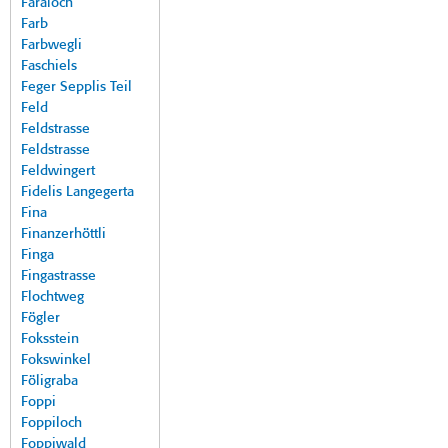
Faraloch
Farb
Farbwegli
Faschiels
Feger Sepplis Teil
Feld
Feldstrasse
Feldstrasse
Feldwingert
Fidelis Langegerta
Fina
Finanzerhöttli
Finga
Fingastrasse
Flochtweg
Fögler
Foksstein
Fokswinkel
Föligraba
Foppi
Foppiloch
Foppiwald