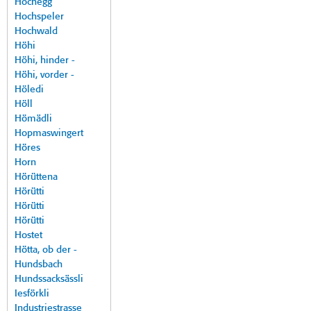
Hochegg
Hochspeler
Hochwald
Höhi
Höhi, hinder -
Höhi, vorder -
Höledi
Höll
Hömädli
Hopmaswingert
Höres
Horn
Hörüttena
Hörütti
Hörütti
Hörütti
Hostet
Hötta, ob der -
Hundsbach
Hundssacksässli
Iesförkli
Industriestrasse