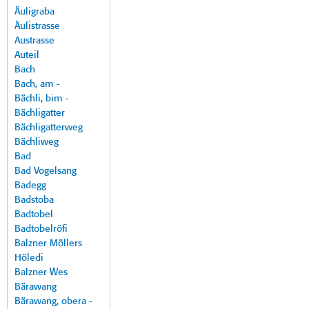
Äuligraba
Äulistrasse
Austrasse
Auteil
Bach
Bach, am -
Bächli, bim -
Bächligatter
Bächligatterweg
Bächliweg
Bad
Bad Vogelsang
Badegg
Badstoba
Badtobel
Badtobelröfi
Balzner Möllers
Höledi
Balzner Wes
Bärawang
Bärawang, obera -