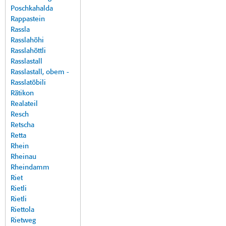
Poschkahalda
Rappastein
Rassla
Rasslahöhi
Rasslahöttli
Rasslastall
Rasslastall, obem -
Rasslatöbili
Rätikon
Realateil
Resch
Retscha
Retta
Rhein
Rheinau
Rheindamm
Riet
Rietli
Rietli
Riettola
Rietweg