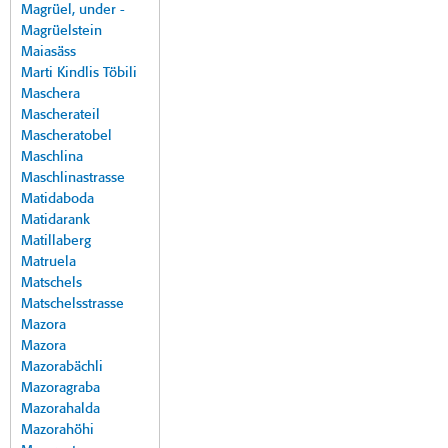
Magrüel, under -
Magrüelstein
Maiasäss
Marti Kindlis Töbili
Maschera
Mascherateil
Mascheratobel
Maschlina
Maschlinastrasse
Matidaboda
Matidarank
Matillaberg
Matruela
Matschels
Matschelsstrasse
Mazora
Mazora
Mazorabächli
Mazoragraba
Mazorahalda
Mazorahöhi