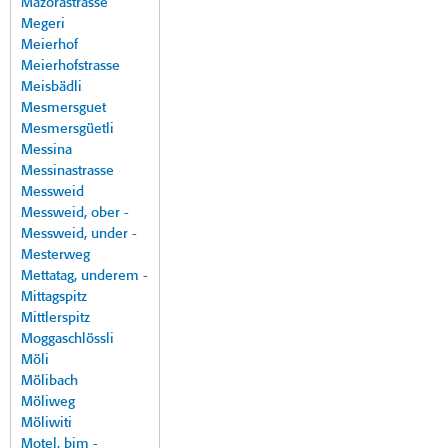
Mazorastrasse
Megeri
Meierhof
Meierhofstrasse
Meisbädli
Mesmersguet
Mesmersgüetli
Messina
Messinastrasse
Messweid
Messweid, ober -
Messweid, under -
Mesterweg
Mettatag, underem -
Mittagspitz
Mittlerspitz
Moggaschlössli
Möli
Mölibach
Möliweg
Möliwiti
Motel, bim -