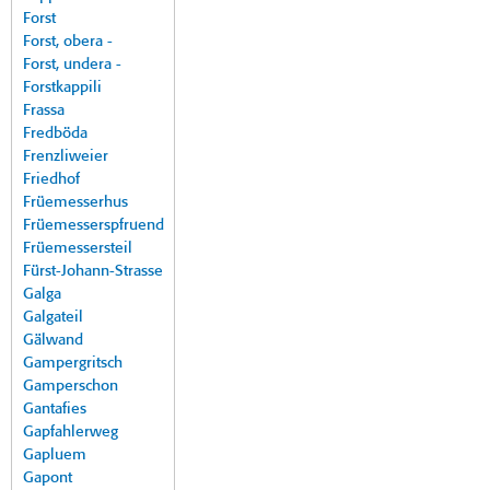
Forst
Forst, obera -
Forst, undera -
Forstkappili
Frassa
Fredböda
Frenzliweier
Friedhof
Früemesserhus
Früemesserspfruend
Früemessersteil
Fürst-Johann-Strasse
Galga
Galgateil
Gälwand
Gampergritsch
Gamperschon
Gantafies
Gapfahlerweg
Gapluem
Gapont