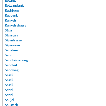
Rotspitz
Rotwandspitz
Ruchberg
Ruebank
Runkels
Runkelsstrasse
Säga
Sägagass
Sägastrasse
Sägaweier
Salzstein
Sand
Sandhüslerweg
Sandteil
Sandweg
Sässli
Sässli
Sässli
Sattel
Sattel
Saujol
Saustech