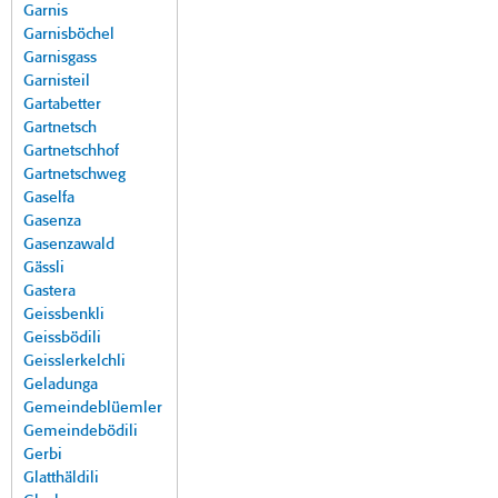
Garnis
Garnisböchel
Garnisgass
Garnisteil
Gartabetter
Gartnetsch
Gartnetschhof
Gartnetschweg
Gaselfa
Gasenza
Gasenzawald
Gässli
Gastera
Geissbenkli
Geissbödili
Geisslerkelchli
Geladunga
Gemeindeblüemler
Gemeindebödili
Gerbi
Glatthäldili