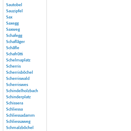
Sautobel
Sauzipfel
Sax
Saxegg
Saxweg
Schafegg
Schafläger
Schäfle
Schafrütti
Schelmaplatz
Scherris
Scherrisböchel
Scherriswald
Scherriswes
Schindelholzbach
Schinderplatz
Schissera
Schliessa
Schliessadamm
Schliessaweg
Schmalzböchel