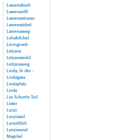
Lawenabach
Lawenaröfi
Lawenastrasse
Lawenatobel
Lawenaweg
Lehaböchel
Leimgrueb
Letzana
Letzanawald
Letzanaweg
Linda, bi der -
Lindagass
Lindaplatz
Linde
Lisi Schortis Teil
Lister
Lunzi
Lunzisteil
Lunzitöbili
Lunziwand
Magrüel