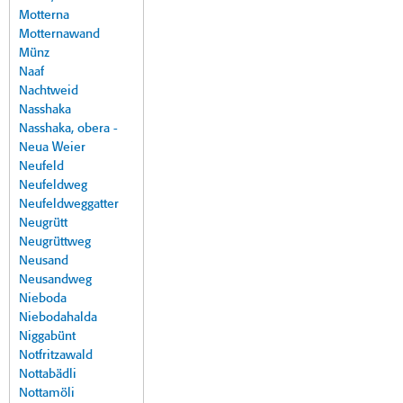
Motterna
Motternawand
Münz
Naaf
Nachtweid
Nasshaka
Nasshaka, obera -
Neua Weier
Neufeld
Neufeldweg
Neufeldweggatter
Neugrütt
Neugrüttweg
Neusand
Neusandweg
Nieboda
Niebodahalda
Niggabünt
Notfritzawald
Nottabädli
Nottamöli