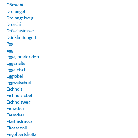
Dörrwitti
Dreiangel
Dreiangelweg
Dröschi
Dröschistrasse
Dunkla Bongert
Egg
Egg
Egga, hinder den -
Eggastalta
Eggatetsch
Eggtobel
Eggwatschiel
Eichholz
Eichholztobel
Eichholzweg
Eieracker
Eieracker
Elastinstrasse
Eliassastall
Engelbertshötta