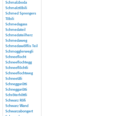
Schmalzboda
Schmalztöbili
Schmed Sprengers
Töbili
Schmedagass
Schmedateil
Schmedateilherz
Schmedaweg
Schmedawölflis Teil
Schmogglerwegli
Schneeflocht
Schneeflochtegg
Schneeflöchtli
Schneeflochtweg
Schneetäli
Schneggarütti
Schneggarütti
Schröterhöttli
Schwarz Röfi
Schwarz Wand
Schwarzabongert