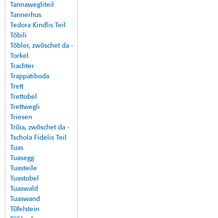
Tannawegliteil
Tannerhus
Tedora Kindlis Teil
Töbili
Töbler, zwöschet da -
Torkel
Trachter
Trappatiboda
Trett
Trettobel
Trettwegli
Triesen
Trüia, zwöschet da -
Tschola Fidelis Teil
Tuas
Tuasegg
Tuasteile
Tuastobel
Tuaswald
Tuaswand
Tüfelstein