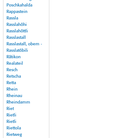
Poschkahalda
Rappastein
Rassla
Rasslahöhi
Rasslahöttli
Rasslastall
Rasslastall, obem -
Rasslatöbili
Rätikon
Realateil
Resch
Retscha
Retta
Rhein
Rheinau
Rheindamm
Riet
Rietli
Rietli
Riettola
Rietweg