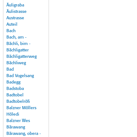
Äuligraba
Äulistrasse
Austrasse
Auteil
Bach
Bach, am -
Bächli, bim -
Bächligatter
Bächligatterweg
Bächliweg
Bad
Bad Vogelsang
Badegg
Badstoba
Badtobel
Badtobelröfi
Balzner Möllers
Höledi
Balzner Wes
Bärawang
Bärawang, obera -