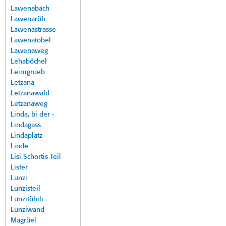
Lawenabach
Lawenaröfi
Lawenastrasse
Lawenatobel
Lawenaweg
Lehaböchel
Leimgrueb
Letzana
Letzanawald
Letzanaweg
Linda, bi der -
Lindagass
Lindaplatz
Linde
Lisi Schortis Teil
Lister
Lunzi
Lunzisteil
Lunzitöbili
Lunziwand
Magrüel