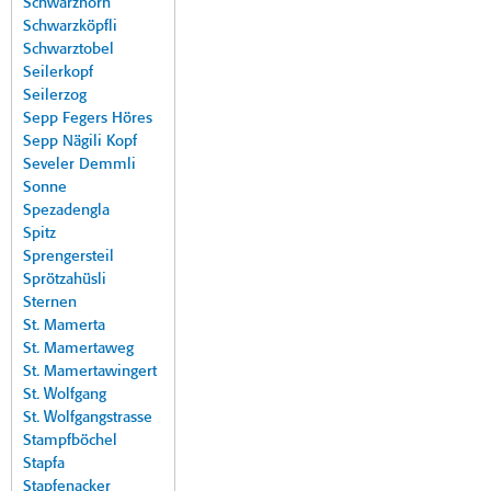
Schwarzhorn
Schwarzköpfli
Schwarztobel
Seilerkopf
Seilerzog
Sepp Fegers Höres
Sepp Nägili Kopf
Seveler Demmli
Sonne
Spezadengla
Spitz
Sprengersteil
Sprötzahüsli
Sternen
St. Mamerta
St. Mamertaweg
St. Mamertawingert
St. Wolfgang
St. Wolfgangstrasse
Stampfböchel
Stapfa
Stapfenacker