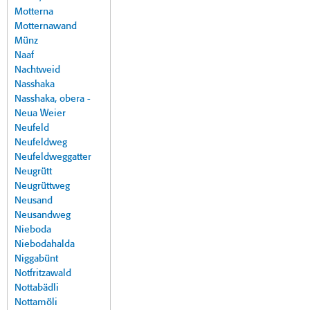
Motterna
Motternawand
Münz
Naaf
Nachtweid
Nasshaka
Nasshaka, obera -
Neua Weier
Neufeld
Neufeldweg
Neufeldweggatter
Neugrütt
Neugrüttweg
Neusand
Neusandweg
Nieboda
Niebodahalda
Niggabünt
Notfritzawald
Nottabädli
Nottamöli