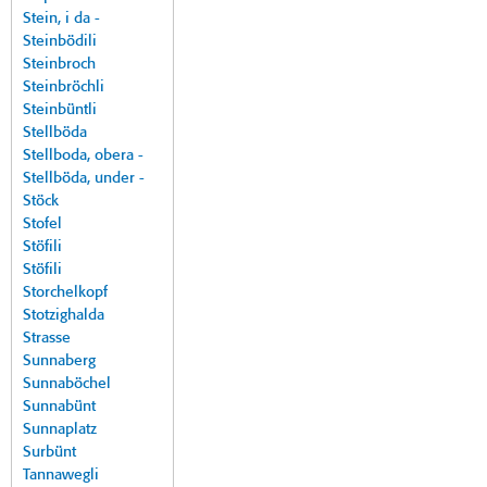
Stein, i da -
Steinbödili
Steinbroch
Steinbröchli
Steinbüntli
Stellböda
Stellboda, obera -
Stellböda, under -
Stöck
Stofel
Stöfili
Stöfili
Storchelkopf
Stotzighalda
Strasse
Sunnaberg
Sunnaböchel
Sunnabünt
Sunnaplatz
Surbünt
Tannawegli