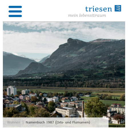
|
Wohnen
Namenbuch 1987 (Orts- und Flurnamen)