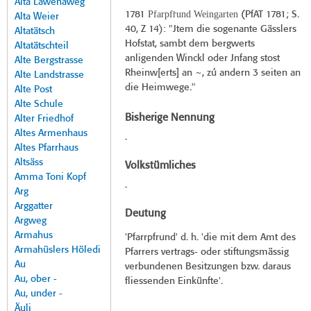
Alta Lawenaweg
Pfarpfr̀und Weingarten
1781
(
PfAT 1781
; S.
Alta Weier
40, Z 14): "Jtem die sogenante Gässlers
Altatätsch
Hofstat, sambt dem bergwerts
Altatätschteil
anligenden Winckl oder Jnfang stost
Alte Bergstrasse
Rheinw[erts] an ~, zú andern 3 seiten an
Alte Landstrasse
die Heimwege."
Alte Post
Alte Schule
Bisherige Nennung
Alter Friedhof
Altes Armenhaus
-
Altes Pfarrhaus
Altsäss
Volkstümliches
Amma Toni Kopf
-
Arg
Arggatter
Deutung
Argweg
Armahus
'Pfarrpfrund' d. h. 'die mit dem Amt des
Armahüslers Höledi
Pfarrers vertrags- oder stiftungsmässig
Au
verbundenen Besitzungen bzw. daraus
Au, ober -
fliessenden Einkünfte'.
Au, under -
Äuli