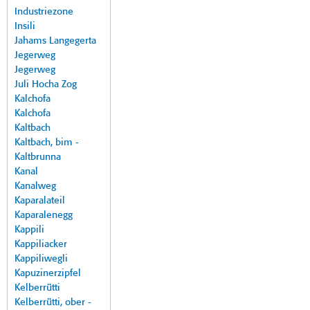
Industriezone
Insili
Jahams Langegerta
Jegerweg
Jegerweg
Juli Hocha Zog
Kalchofa
Kalchofa
Kaltbach
Kaltbach, bim -
Kaltbrunna
Kanal
Kanalweg
Kaparalateil
Kaparalenegg
Kappili
Kappiliacker
Kappiliwegli
Kapuzinerzipfel
Kelberrütti
Kelberrütti, ober -