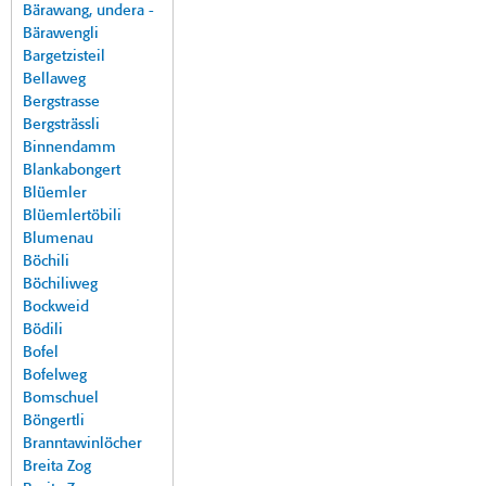
Bärawang, undera -
Bärawengli
Bargetzisteil
Bellaweg
Bergstrasse
Bergsträssli
Binnendamm
Blankabongert
Blüemler
Blüemlertöbili
Blumenau
Böchili
Böchiliweg
Bockweid
Bödili
Bofel
Bofelweg
Bomschuel
Böngertli
Branntawinlöcher
Breita Zog