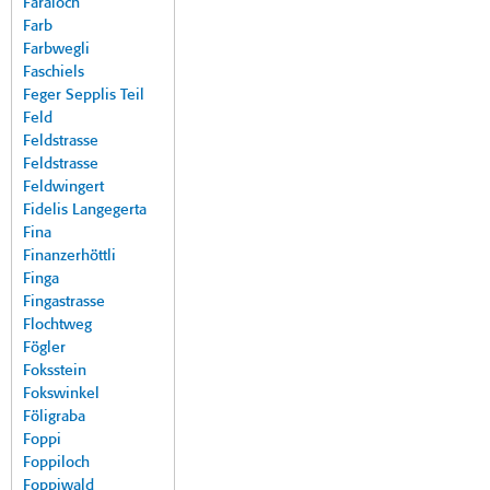
Faraloch
Farb
Farbwegli
Faschiels
Feger Sepplis Teil
Feld
Feldstrasse
Feldstrasse
Feldwingert
Fidelis Langegerta
Fina
Finanzerhöttli
Finga
Fingastrasse
Flochtweg
Fögler
Foksstein
Fokswinkel
Föligraba
Foppi
Foppiloch
Foppiwald