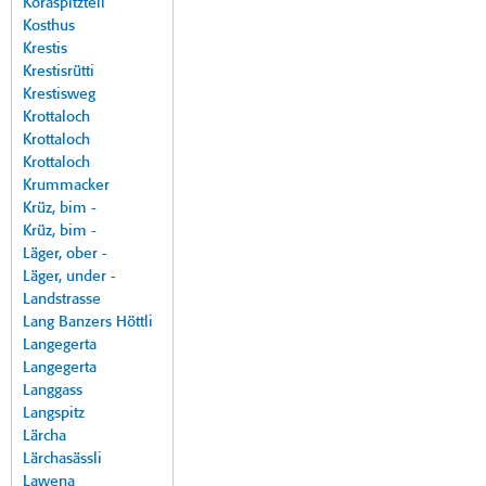
Koraspitzteil
Kosthus
Krestis
Krestisrütti
Krestisweg
Krottaloch
Krottaloch
Krottaloch
Krummacker
Krüz, bim -
Krüz, bim -
Läger, ober -
Läger, under -
Landstrasse
Lang Banzers Höttli
Langegerta
Langegerta
Langgass
Langspitz
Lärcha
Lärchasässli
Lawena