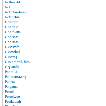
Nottawald
Notz
Notz, hindera -
Notzhalda
Oberdorf
Oberfeld
Oberplatta
Obersäss
Obersäss
Oksastofel
Oksatobel
Oksazog
Ökslerhöttli, bim -
Orglateile
Padrella
Panoramaweg
Paraka
Parganta
Periol
Periolweg
Pestkappili