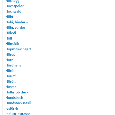
Hochegg
Hochspeler
Hochwald
Höhi
Höhi, hinder -
Höhi, vorder -
Höledi
Höll
Hömädli
Hopmaswingert
Höres
Horn
Hörüttena
Hörütti
Hörütti
Hörütti
Hostet
Hötta, ob der -
Hundsbach
Hundssacksässli
Iesförkli
Industriestrasse