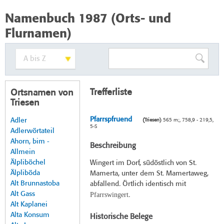
Namenbuch 1987 (Orts- und
Flurnamen)
Trefferliste
Ortsnamen von
Triesen
Pfarrspfruend
Adler
(Triesen)
565 m;, 758,9 - 219,5,
5-S
Adlerwörtateil
Ahorn, bim -
Beschreibung
Allmein
Älpliböchel
Wingert im Dorf, südöstlich von St.
Älpliböda
Mamerta, unter dem St. Mamertaweg,
Alt Brunnastoba
abfallend. Örtlich identisch mit
Alt Gass
Pfarrswingert
.
Alt Kaplanei
Alta Konsum
Historische Belege