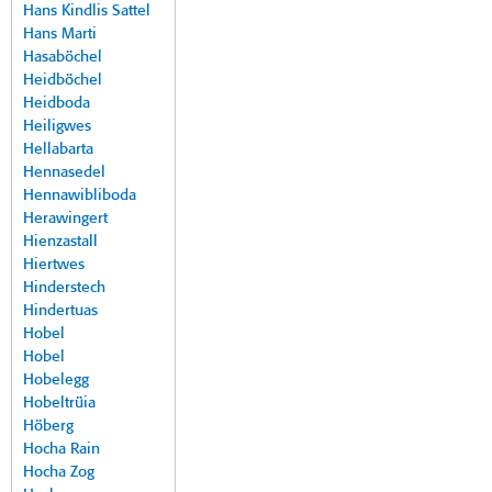
Hans Kindlis Sattel
Hans Marti
Hasaböchel
Heidböchel
Heidboda
Heiligwes
Hellabarta
Hennasedel
Hennawibliboda
Herawingert
Hienzastall
Hiertwes
Hinderstech
Hindertuas
Hobel
Hobel
Hobelegg
Hobeltrüia
Höberg
Hocha Rain
Hocha Zog