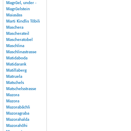
Magrüel, under -
Magrüelstein
Maiasäss
Marti Kindlis Töbili
Maschera
Mascherateil
Mascheratobel
Maschlina
Maschlinastrasse
Matidaboda
Matidarank
Matillaberg
Matruela
Matschels
Matschelsstrasse
Mazora
Mazora
Mazorabächli
Mazoragraba
Mazorahalda
Mazorahöhi