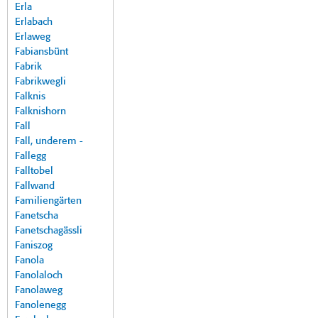
Erla
Erlabach
Erlaweg
Fabiansbünt
Fabrik
Fabrikwegli
Falknis
Falknishorn
Fall
Fall, underem -
Fallegg
Falltobel
Fallwand
Familiengärten
Fanetscha
Fanetschagässli
Faniszog
Fanola
Fanolaloch
Fanolaweg
Fanolenegg