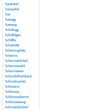
Sautobel
Sauzipfel
Sax
Saxegg
Saxweg
Schafegg
Schafläger
Schäfle
Schafrütti
Schelmaplatz
Scherris
Scherrisböchel
Scherriswald
Scherriswes
Schindelholzbach
Schinderplatz
Schissera
Schliessa
Schliessadamm
Schliessaweg
Schmalzböchel