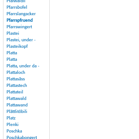
Pfalwäldli
Pfarrsbofel
Pfarrslangacker
Pfarrspfruend
Pfarrswingert
Plastei
Plastei, under -
Plasteikopf
Platta
Platta
Platta, under da -
Plattaloch
Plattasäss
Plattastech
Plattateil
Plattawald
Plattawand
Plättlitöbili
Platz
Plenki
Poschka
Poschkabongert