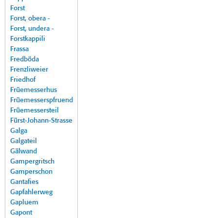
Forst
Forst, obera -
Forst, undera -
Forstkappili
Frassa
Fredböda
Frenzliweier
Friedhof
Früemesserhus
Früemesserspfruend
Früemessersteil
Fürst-Johann-Strasse
Galga
Galgateil
Gälwand
Gampergritsch
Gamperschon
Gantafies
Gapfahlerweg
Gapluem
Gapont