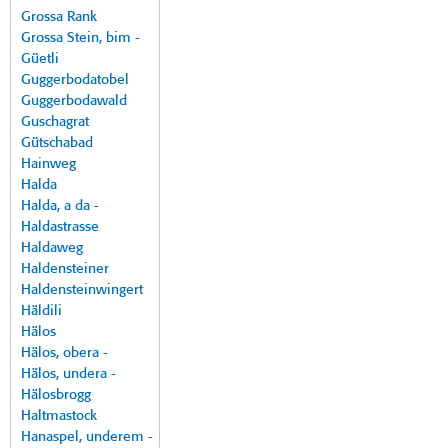
Grossa Rank
Grossa Stein, bim -
Güetli
Guggerbodatobel
Guggerbodawald
Guschagrat
Gütschabad
Hainweg
Halda
Halda, a da -
Haldastrasse
Haldaweg
Haldensteiner
Haldensteinwingert
Häldili
Hälos
Hälos, obera -
Hälos, undera -
Hälosbrogg
Haltmastock
Hanaspel, underem -