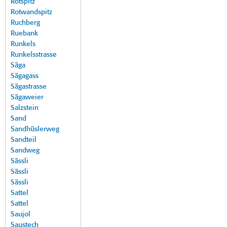
Rotspitz
Rotwandspitz
Ruchberg
Ruebank
Runkels
Runkelsstrasse
Säga
Sägagass
Sägastrasse
Sägaweier
Salzstein
Sand
Sandhüslerweg
Sandteil
Sandweg
Sässli
Sässli
Sässli
Sattel
Sattel
Saujol
Saustech