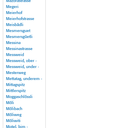
Mazorastrasse
Megeri
Meierhof
Meierhofstrasse
Meisbädli
Mesmersguet
Mesmersgüetli
Messina
Messinastrasse
Messweid
Messweid, ober -
Messweid, under -
Mesterweg
Mettatag, underem -
Mittagspitz
Mittlerspitz
Moggaschlössli
Möli
Mölibach
Möliweg
Möliwiti
Motel, bim -