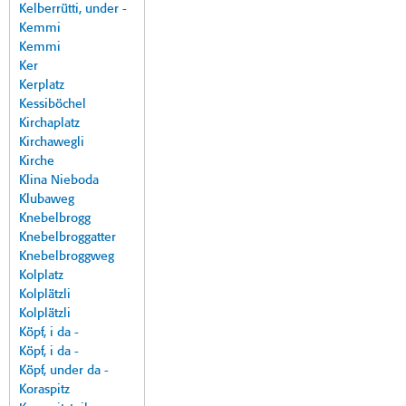
Kelberrütti, under -
Kemmi
Kemmi
Ker
Kerplatz
Kessiböchel
Kirchaplatz
Kirchawegli
Kirche
Klina Nieboda
Klubaweg
Knebelbrogg
Knebelbroggatter
Knebelbroggweg
Kolplatz
Kolplätzli
Kolplätzli
Köpf, i da -
Köpf, i da -
Köpf, under da -
Koraspitz