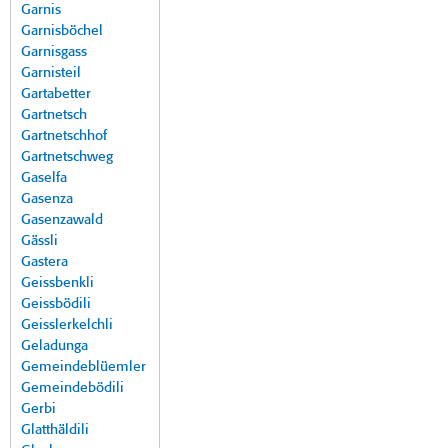
Garnis
Garnisböchel
Garnisgass
Garnisteil
Gartabetter
Gartnetsch
Gartnetschhof
Gartnetschweg
Gaselfa
Gasenza
Gasenzawald
Gässli
Gastera
Geissbenkli
Geissbödili
Geisslerkelchli
Geladunga
Gemeindeblüemler
Gemeindebödili
Gerbi
Glatthäldili