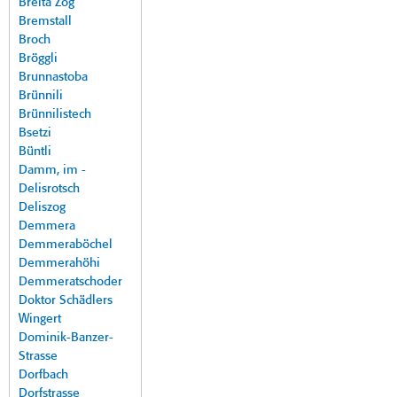
Breita Zog
Bremstall
Broch
Bröggli
Brunnastoba
Brünnili
Brünnilistech
Bsetzi
Büntli
Damm, im -
Delisrotsch
Deliszog
Demmera
Demmeraböchel
Demmerahöhi
Demmeratschoder
Doktor Schädlers
Wingert
Dominik-Banzer-
Strasse
Dorfbach
Dorfstrasse