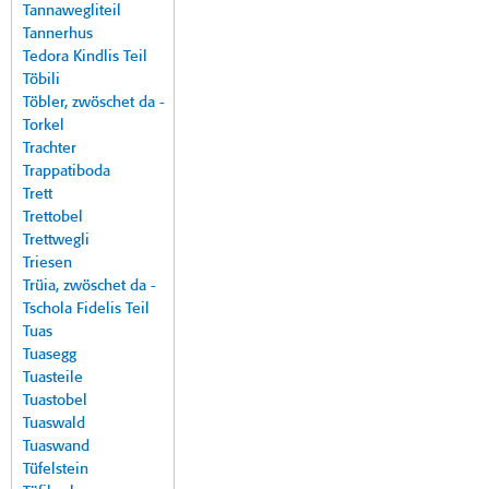
Tannawegliteil
Tannerhus
Tedora Kindlis Teil
Töbili
Töbler, zwöschet da -
Torkel
Trachter
Trappatiboda
Trett
Trettobel
Trettwegli
Triesen
Trüia, zwöschet da -
Tschola Fidelis Teil
Tuas
Tuasegg
Tuasteile
Tuastobel
Tuaswald
Tuaswand
Tüfelstein