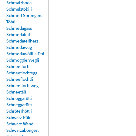
Schmalzboda
Schmalztöbili
Schmed Sprengers
Töbili
Schmedagass
Schmedateil
Schmedateilherz
Schmedaweg
Schmedawölflis Teil
Schmogglerwegli
Schneeflocht
Schneeflochtegg
Schneeflöchtli
Schneeflochtweg
Schneetäli
Schneggarütti
Schneggarütti
Schröterhöttli
Schwarz Röfi
Schwarz Wand
Schwarzabongert