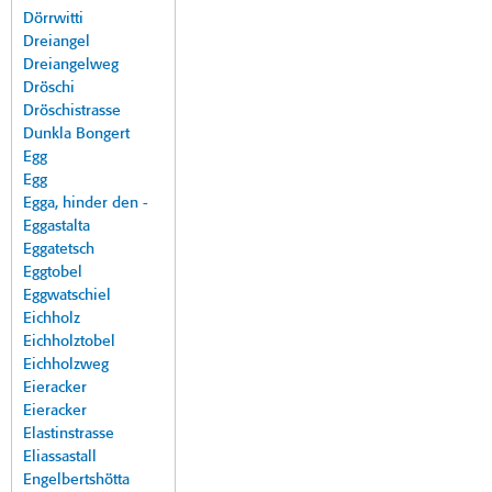
Dörrwitti
Dreiangel
Dreiangelweg
Dröschi
Dröschistrasse
Dunkla Bongert
Egg
Egg
Egga, hinder den -
Eggastalta
Eggatetsch
Eggtobel
Eggwatschiel
Eichholz
Eichholztobel
Eichholzweg
Eieracker
Eieracker
Elastinstrasse
Eliassastall
Engelbertshötta