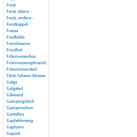
Forst
Forst, obera -
Forst, undera -
Forstkappili
Frassa
Fredböda
Frenzliweier
Friedhof
Früemesserhus
Früemesserspfruend
Früemessersteil
Fürst-Johann-Strasse
Galga
Galgateil
Gälwand
Gampergritsch
Gamperschon
Gantafies
Gapfahlerweg
Gapluem
Gapont