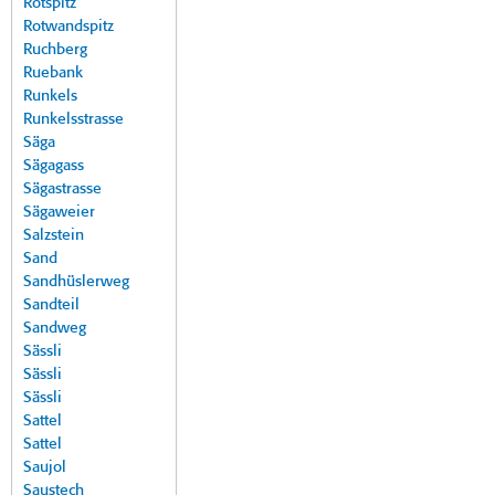
Rotspitz
Rotwandspitz
Ruchberg
Ruebank
Runkels
Runkelsstrasse
Säga
Sägagass
Sägastrasse
Sägaweier
Salzstein
Sand
Sandhüslerweg
Sandteil
Sandweg
Sässli
Sässli
Sässli
Sattel
Sattel
Saujol
Saustech