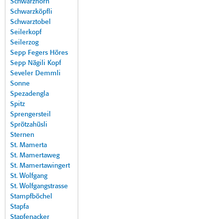
Schwarzhorn
Schwarzköpfli
Schwarztobel
Seilerkopf
Seilerzog
Sepp Fegers Höres
Sepp Nägili Kopf
Seveler Demmli
Sonne
Spezadengla
Spitz
Sprengersteil
Sprötzahüsli
Sternen
St. Mamerta
St. Mamertaweg
St. Mamertawingert
St. Wolfgang
St. Wolfgangstrasse
Stampfböchel
Stapfa
Stapfenacker