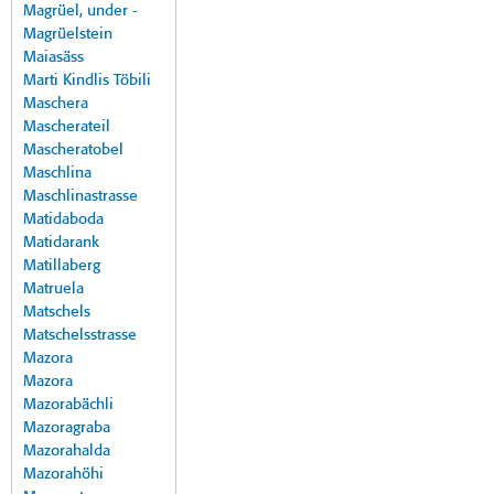
Magrüel, under -
Magrüelstein
Maiasäss
Marti Kindlis Töbili
Maschera
Mascherateil
Mascheratobel
Maschlina
Maschlinastrasse
Matidaboda
Matidarank
Matillaberg
Matruela
Matschels
Matschelsstrasse
Mazora
Mazora
Mazorabächli
Mazoragraba
Mazorahalda
Mazorahöhi