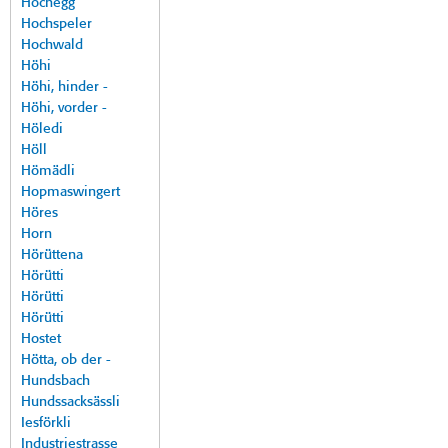
Hochegg
Hochspeler
Hochwald
Höhi
Höhi, hinder -
Höhi, vorder -
Höledi
Höll
Hömädli
Hopmaswingert
Höres
Horn
Hörüttena
Hörütti
Hörütti
Hörütti
Hostet
Hötta, ob der -
Hundsbach
Hundssacksässli
Iesförkli
Industriestrasse