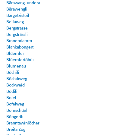
Bärawang, undera -
Bärawengli
Bargetzisteil
Bellaweg
Bergstrasse
Bergsträssli
Binnendamm
Blankabongert
Blüemler
Blüemlertöbili
Blumenau
Böchili
Böchiliweg
Bockweid
Bödili
Bofel
Bofelweg
Bomschuel
Böngertli
Branntawinlöcher
Breita Zog