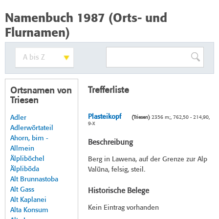
Namenbuch 1987 (Orts- und
Flurnamen)
Trefferliste
Ortsnamen von
Triesen
Plasteikopf
Adler
(Triesen)
2356 m;, 762,50 - 214,90,
9-X
Adlerwörtateil
Ahorn, bim -
Beschreibung
Allmein
Älpliböchel
Berg in Lawena, auf der Grenze zur Alp
Älpliböda
Valüna, felsig, steil.
Alt Brunnastoba
Alt Gass
Historische Belege
Alt Kaplanei
Kein Eintrag vorhanden
Alta Konsum