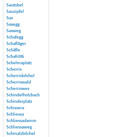
Sautobel
Sauzipfel
Sax
Saxegg
Saxweg
Schafegg
Schafläger
Schäfle
Schafrütti
Schelmaplatz
Scherris
Scherrisböchel
Scherriswald
Scherriswes
Schindelholzbach
Schinderplatz
Schissera
Schliessa
Schliessadamm
Schliessaweg
Schmalzböchel