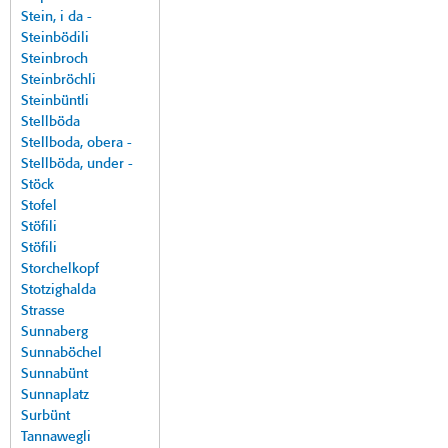
Stein, i da -
Steinbödili
Steinbroch
Steinbröchli
Steinbüntli
Stellböda
Stellboda, obera -
Stellböda, under -
Stöck
Stofel
Stöfili
Stöfili
Storchelkopf
Stotzighalda
Strasse
Sunnaberg
Sunnaböchel
Sunnabünt
Sunnaplatz
Surbünt
Tannawegli