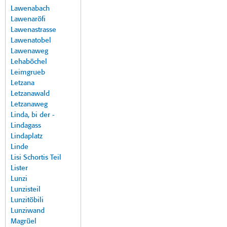
Lawenabach
Lawenaröfi
Lawenastrasse
Lawenatobel
Lawenaweg
Lehaböchel
Leimgrueb
Letzana
Letzanawald
Letzanaweg
Linda, bi der -
Lindagass
Lindaplatz
Linde
Lisi Schortis Teil
Lister
Lunzi
Lunzisteil
Lunzitöbili
Lunziwand
Magrüel