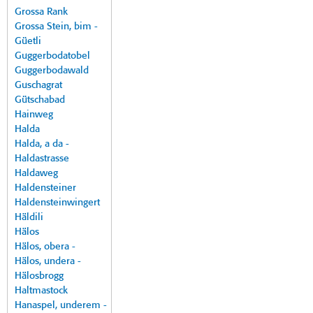
Grossa Rank
Grossa Stein, bim -
Güetli
Guggerbodatobel
Guggerbodawald
Guschagrat
Gütschabad
Hainweg
Halda
Halda, a da -
Haldastrasse
Haldaweg
Haldensteiner
Haldensteinwingert
Häldili
Hälos
Hälos, obera -
Hälos, undera -
Hälosbrogg
Haltmastock
Hanaspel, underem -