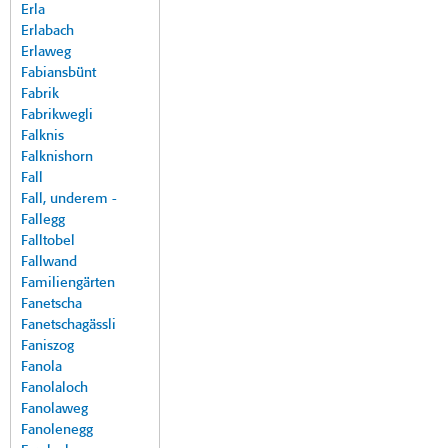
Erla
Erlabach
Erlaweg
Fabiansbünt
Fabrik
Fabrikwegli
Falknis
Falknishorn
Fall
Fall, underem -
Fallegg
Falltobel
Fallwand
Familiengärten
Fanetscha
Fanetschagässli
Faniszog
Fanola
Fanolaloch
Fanolaweg
Fanolenegg