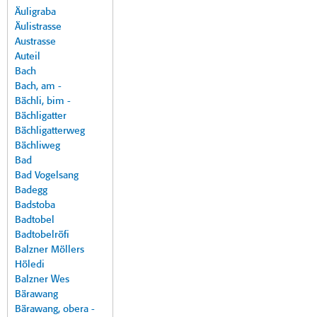
Äuligraba
Äulistrasse
Austrasse
Auteil
Bach
Bach, am -
Bächli, bim -
Bächligatter
Bächligatterweg
Bächliweg
Bad
Bad Vogelsang
Badegg
Badstoba
Badtobel
Badtobelröfi
Balzner Möllers
Höledi
Balzner Wes
Bärawang
Bärawang, obera -