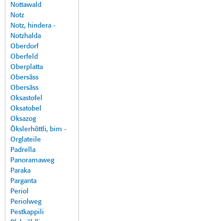
Nottawald
Notz
Notz, hindera -
Notzhalda
Oberdorf
Oberfeld
Oberplatta
Obersäss
Obersäss
Oksastofel
Oksatobel
Oksazog
Ökslerhöttli, bim -
Orglateile
Padrella
Panoramaweg
Paraka
Parganta
Periol
Periolweg
Pestkappili