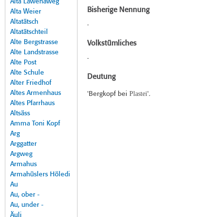
Alta Lawenaweg
Bisherige Nennung
Alta Weier
Altatätsch
-
Altatätschteil
Alte Bergstrasse
Volkstümliches
Alte Landstrasse
-
Alte Post
Alte Schule
Deutung
Alter Friedhof
Altes Armenhaus
Plastei
'Bergkopf bei
'.
Altes Pfarrhaus
Altsäss
Amma Toni Kopf
Arg
Arggatter
Argweg
Armahus
Armahüslers Höledi
Au
Au, ober -
Au, under -
Äuli