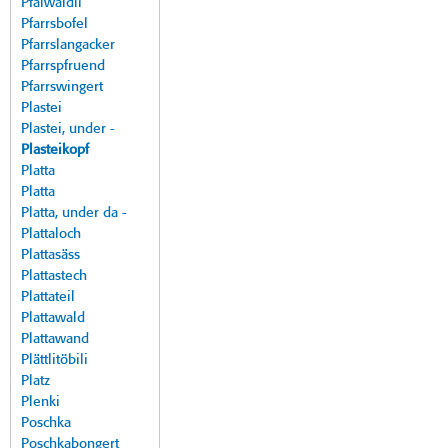
Pfalwäldli
Pfarrsbofel
Pfarrslangacker
Pfarrspfruend
Pfarrswingert
Plastei
Plastei, under -
Plasteikopf
Platta
Platta
Platta, under da -
Plattaloch
Plattasäss
Plattastech
Plattateil
Plattawald
Plattawand
Plättlitöbili
Platz
Plenki
Poschka
Poschkabongert