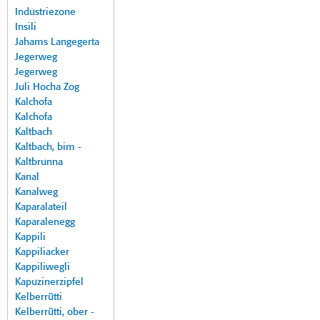
Industriezone
Insili
Jahams Langegerta
Jegerweg
Jegerweg
Juli Hocha Zog
Kalchofa
Kalchofa
Kaltbach
Kaltbach, bim -
Kaltbrunna
Kanal
Kanalweg
Kaparalateil
Kaparalenegg
Kappili
Kappiliacker
Kappiliwegli
Kapuzinerzipfel
Kelberrütti
Kelberrütti, ober -