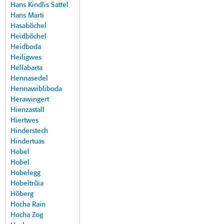
Hans Kindlis Sattel
Hans Marti
Hasaböchel
Heidböchel
Heidboda
Heiligwes
Hellabarta
Hennasedel
Hennawibliboda
Herawingert
Hienzastall
Hiertwes
Hinderstech
Hindertuas
Hobel
Hobel
Hobelegg
Hobeltrüia
Höberg
Hocha Rain
Hocha Zog