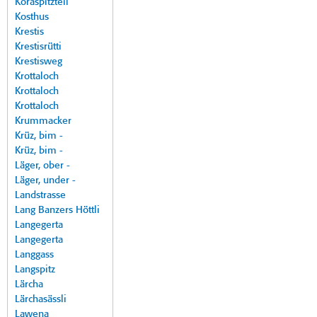
Koraspitzteil
Kosthus
Krestis
Krestisrütti
Krestisweg
Krottaloch
Krottaloch
Krottaloch
Krummacker
Krüz, bim -
Krüz, bim -
Läger, ober -
Läger, under -
Landstrasse
Lang Banzers Höttli
Langegerta
Langegerta
Langgass
Langspitz
Lärcha
Lärchasässli
Lawena