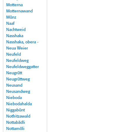
Motterna
Motternawand
Münz
Naaf
Nachtweid
Nasshaka
Nasshaka, obera -
Neua Weier
Neufeld
Neufeldweg
Neufeldweggatter
Neugrütt
Neugrüttweg
Neusand
Neusandweg
Nieboda
Niebodahalda
Niggabünt
Notfritzawald
Nottabädli
Nottamöli