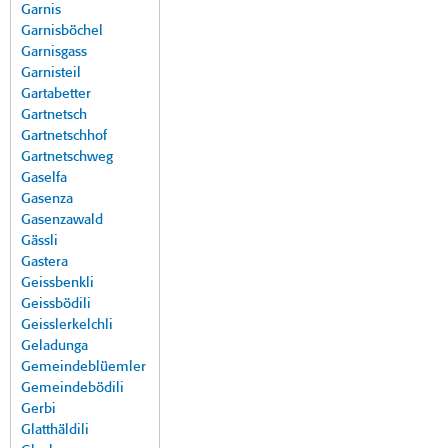
Garnis
Garnisböchel
Garnisgass
Garnisteil
Gartabetter
Gartnetsch
Gartnetschhof
Gartnetschweg
Gaselfa
Gasenza
Gasenzawald
Gässli
Gastera
Geissbenkli
Geissbödili
Geisslerkelchli
Geladunga
Gemeindeblüemler
Gemeindebödili
Gerbi
Glatthäldili