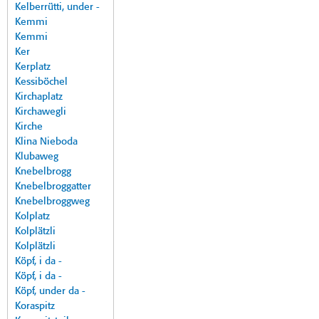
Kelberrütti, under -
Kemmi
Kemmi
Ker
Kerplatz
Kessiböchel
Kirchaplatz
Kirchawegli
Kirche
Klina Nieboda
Klubaweg
Knebelbrogg
Knebelbroggatter
Knebelbroggweg
Kolplatz
Kolplätzli
Kolplätzli
Köpf, i da -
Köpf, i da -
Köpf, under da -
Koraspitz