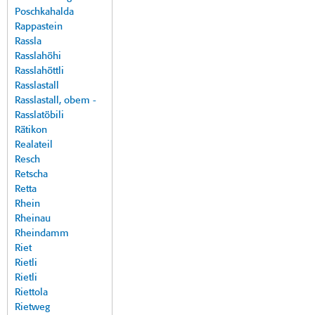
Poschkahalda
Rappastein
Rassla
Rasslahöhi
Rasslahöttli
Rasslastall
Rasslastall, obem -
Rasslatöbili
Rätikon
Realateil
Resch
Retscha
Retta
Rhein
Rheinau
Rheindamm
Riet
Rietli
Rietli
Riettola
Rietweg