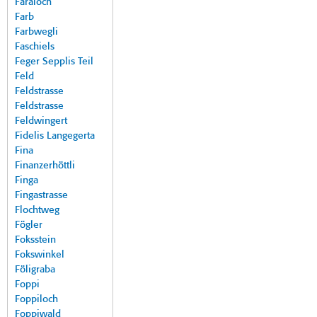
Faraloch
Farb
Farbwegli
Faschiels
Feger Sepplis Teil
Feld
Feldstrasse
Feldstrasse
Feldwingert
Fidelis Langegerta
Fina
Finanzerhöttli
Finga
Fingastrasse
Flochtweg
Fögler
Foksstein
Fokswinkel
Föligraba
Foppi
Foppiloch
Foppiwald