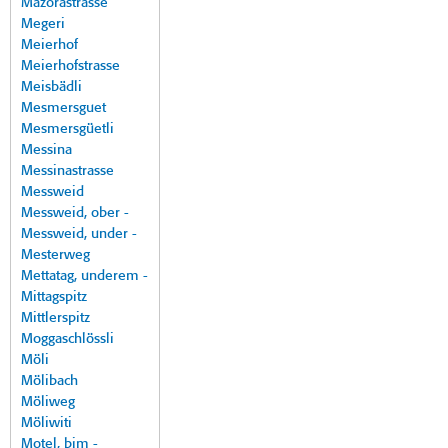
Mazorastrasse
Megeri
Meierhof
Meierhofstrasse
Meisbädli
Mesmersguet
Mesmersgüetli
Messina
Messinastrasse
Messweid
Messweid, ober -
Messweid, under -
Mesterweg
Mettatag, underem -
Mittagspitz
Mittlerspitz
Moggaschlössli
Möli
Mölibach
Möliweg
Möliwiti
Motel, bim -