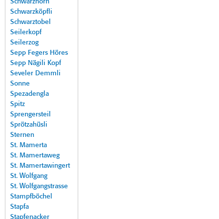
Schwarzhorn
Schwarzköpfli
Schwarztobel
Seilerkopf
Seilerzog
Sepp Fegers Höres
Sepp Nägili Kopf
Seveler Demmli
Sonne
Spezadengla
Spitz
Sprengersteil
Sprötzahüsli
Sternen
St. Mamerta
St. Mamertaweg
St. Mamertawingert
St. Wolfgang
St. Wolfgangstrasse
Stampfböchel
Stapfa
Stapfenacker