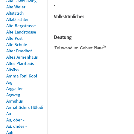
Alta Lawenaweg
-
Alta Weier
Altatätsch
Volkstümliches
Altatätschteil
Alte Bergstrasse
-
Alte Landstrasse
Deutung
Alte Post
Alte Schule
2
Platta
'Felswand im Gebiet
'.
Alter Friedhof
Altes Armenhaus
Altes Pfarrhaus
Altsäss
Amma Toni Kopf
Arg
Arggatter
Argweg
Armahus
Armahüslers Höledi
Au
Au, ober -
Au, under -
Äuli