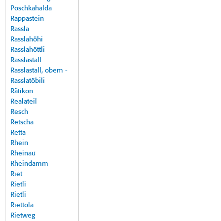
Poschkahalda
Rappastein
Rassla
Rasslahöhi
Rasslahöttli
Rasslastall
Rasslastall, obem -
Rasslatöbili
Rätikon
Realateil
Resch
Retscha
Retta
Rhein
Rheinau
Rheindamm
Riet
Rietli
Rietli
Riettola
Rietweg