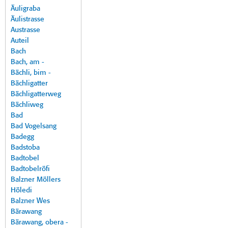
Äuligraba
Äulistrasse
Austrasse
Auteil
Bach
Bach, am -
Bächli, bim -
Bächligatter
Bächligatterweg
Bächliweg
Bad
Bad Vogelsang
Badegg
Badstoba
Badtobel
Badtobelröfi
Balzner Möllers
Höledi
Balzner Wes
Bärawang
Bärawang, obera -