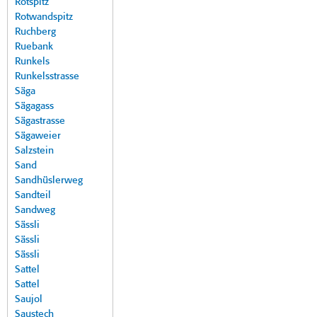
Rotspitz
Rotwandspitz
Ruchberg
Ruebank
Runkels
Runkelsstrasse
Säga
Sägagass
Sägastrasse
Sägaweier
Salzstein
Sand
Sandhüslerweg
Sandteil
Sandweg
Sässli
Sässli
Sässli
Sattel
Sattel
Saujol
Saustech