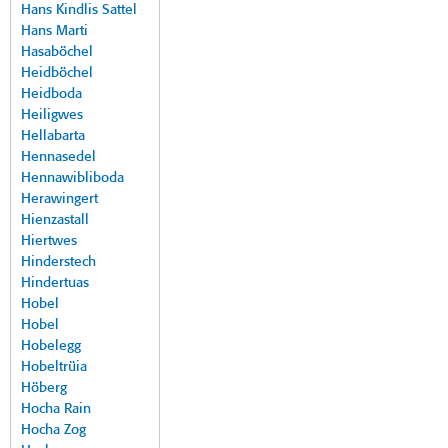
Hans Kindlis Sattel
Hans Marti
Hasaböchel
Heidböchel
Heidboda
Heiligwes
Hellabarta
Hennasedel
Hennawibliboda
Herawingert
Hienzastall
Hiertwes
Hinderstech
Hindertuas
Hobel
Hobel
Hobelegg
Hobeltrüia
Höberg
Hocha Rain
Hocha Zog