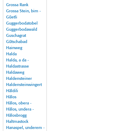
Grossa Rank
Grossa Stein, bim -
Güetli
Guggerbodatobel
Guggerbodawald
Guschagrat
Gütschabad
Hainweg
Halda
Halda, a da -
Haldastrasse
Haldaweg
Haldensteiner
Haldensteinwingert
Häldili
Hälos
Hälos, obera -
Hälos, undera -
Hälosbrogg
Haltmastock
Hanaspel, underem -