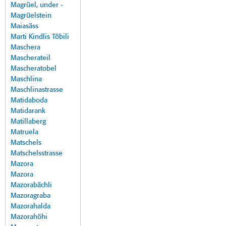
Magrüel, under -
Magrüelstein
Maiasäss
Marti Kindlis Töbili
Maschera
Mascherateil
Mascheratobel
Maschlina
Maschlinastrasse
Matidaboda
Matidarank
Matillaberg
Matruela
Matschels
Matschelsstrasse
Mazora
Mazora
Mazorabächli
Mazoragraba
Mazorahalda
Mazorahöhi