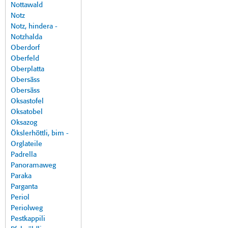
Nottawald
Notz
Notz, hindera -
Notzhalda
Oberdorf
Oberfeld
Oberplatta
Obersäss
Obersäss
Oksastofel
Oksatobel
Oksazog
Ökslerhöttli, bim -
Orglateile
Padrella
Panoramaweg
Paraka
Parganta
Periol
Periolweg
Pestkappili