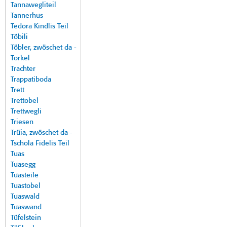
Tannawegliteil
Tannerhus
Tedora Kindlis Teil
Töbili
Töbler, zwöschet da -
Torkel
Trachter
Trappatiboda
Trett
Trettobel
Trettwegli
Triesen
Trüia, zwöschet da -
Tschola Fidelis Teil
Tuas
Tuasegg
Tuasteile
Tuastobel
Tuaswald
Tuaswand
Tüfelstein