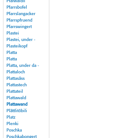
Pfalwäldli
Pfarrsbofel
Pfarrslangacker
Pfarrspfruend
Pfarrswingert
Plastei
Plastei, under -
Plasteikopf
Platta
Platta
Platta, under da -
Plattaloch
Plattasäss
Plattastech
Plattateil
Plattawald
Plattawand
Plättlitöbili
Platz
Plenki
Poschka
Poschkabongert