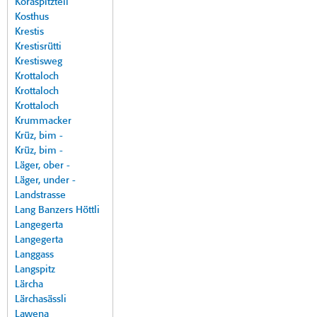
Koraspitzteil
Kosthus
Krestis
Krestisrütti
Krestisweg
Krottaloch
Krottaloch
Krottaloch
Krummacker
Krüz, bim -
Krüz, bim -
Läger, ober -
Läger, under -
Landstrasse
Lang Banzers Höttli
Langegerta
Langegerta
Langgass
Langspitz
Lärcha
Lärchasässli
Lawena