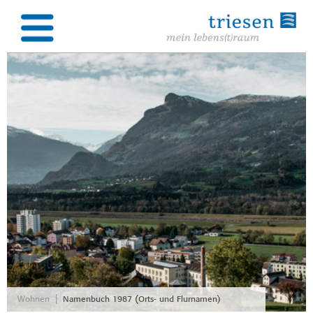
|
Wohnen
Namenbuch 1987 (Orts- und Flurnamen)