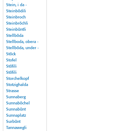
Stein, i da -
Steinbödili
Steinbroch
Steinbröchli
Steinbüntli
Stellböda
Stellboda, obera -
Stellböda, under -
Stöck
Stofel
Stöfili
Stöfili
Storchelkopf
Stotzighalda
Strasse
Sunnaberg
Sunnaböchel
Sunnabünt
Sunnaplatz
Surbünt
Tannawegli