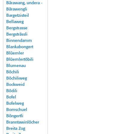
Bärawang, undera -
Bärawengli
Bargetzisteil
Bellaweg
Bergstrasse
Bergsträssli
Binnendamm
Blankabongert
Blüemler
Blüemlertöbili
Blumenau
Böchili
Böchiliweg
Bockweid
Bödili
Bofel
Bofelweg
Bomschuel
Böngertli
Branntawinlöcher
Breita Zog