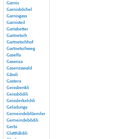
Garnis
Garnisböchel
Garnisgass
Garnisteil
Gartabetter
Gartnetsch
Gartnetschhof
Gartnetschweg
Gaselfa
Gasenza
Gasenzawald
Gässli
Gastera
Geissbenkli
Geissbödili
Geisslerkelchli
Geladunga
Gemeindeblüemler
Gemeindebödili
Gerbi
Glatthäldili