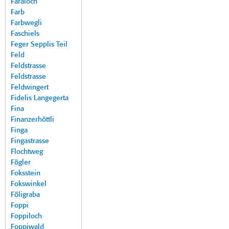
Faraloch
Farb
Farbwegli
Faschiels
Feger Sepplis Teil
Feld
Feldstrasse
Feldstrasse
Feldwingert
Fidelis Langegerta
Fina
Finanzerhöttli
Finga
Fingastrasse
Flochtweg
Fögler
Foksstein
Fokswinkel
Föligraba
Foppi
Foppiloch
Foppiwald