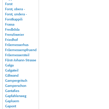
Forst
Forst, obera -
Forst, undera -
Forstkappili
Frassa
Fredböda
Frenzliweier
Friedhof
Früemesserhus
Früemesserspfruend
Früemessersteil
Fürst-Johann-Strasse
Galga
Galgateil
Gälwand
Gampergritsch
Gamperschon
Gantafies
Gapfahlerweg
Gapluem
Gapont