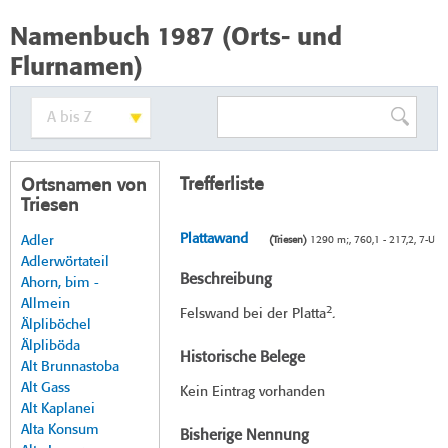
Namenbuch 1987 (Orts- und
Flurnamen)
Trefferliste
Ortsnamen von
Triesen
Plattawand
Adler
(Triesen)
1290 m;, 760,1 - 217,2, 7-U
Adlerwörtateil
Beschreibung
Ahorn, bim -
Allmein
2
Felswand bei der Platta
.
Älpliböchel
Älpliböda
Historische Belege
Alt Brunnastoba
Alt Gass
Kein Eintrag vorhanden
Alt Kaplanei
Alta Konsum
Bisherige Nennung