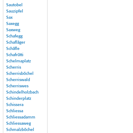
Sautobel
Sauzipfel
Sax
Saxegg
Saxweg
Schafegg
Schafläger
Schäfle
Schafrütti
Schelmaplatz
Scherris
Scherrisböchel
Scherriswald
Scherriswes
Schindelholzbach
Schinderplatz
Schissera
Schliessa
Schliessadamm
Schliessaweg
Schmalzböchel