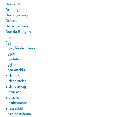
Dörrwitti
Dreiangel
Dreiangelweg
Dröschi
Dröschistrasse
Dunkla Bongert
Egg
Egg
Egga, hinder den -
Eggastalta
Eggatetsch
Eggtobel
Eggwatschiel
Eichholz
Eichholztobel
Eichholzweg
Eieracker
Eieracker
Elastinstrasse
Eliassastall
Engelbertshötta