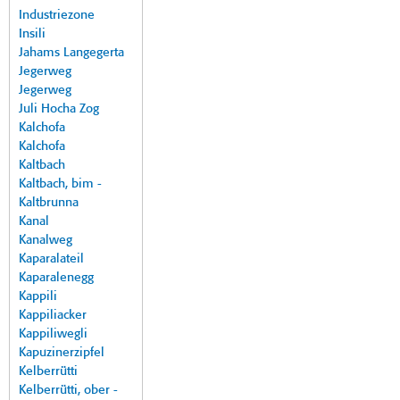
Industriezone
Insili
Jahams Langegerta
Jegerweg
Jegerweg
Juli Hocha Zog
Kalchofa
Kalchofa
Kaltbach
Kaltbach, bim -
Kaltbrunna
Kanal
Kanalweg
Kaparalateil
Kaparalenegg
Kappili
Kappiliacker
Kappiliwegli
Kapuzinerzipfel
Kelberrütti
Kelberrütti, ober -