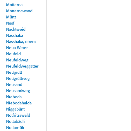
Motterna
Motternawand
Münz
Naaf
Nachtweid
Nasshaka
Nasshaka, obera -
Neua Weier
Neufeld
Neufeldweg
Neufeldweggatter
Neugrütt
Neugrüttweg
Neusand
Neusandweg
Nieboda
Niebodahalda
Niggabünt
Notfritzawald
Nottabädli
Nottamöli