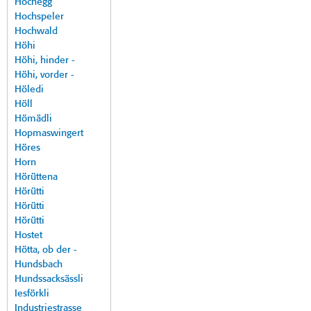
Hochegg
Hochspeler
Hochwald
Höhi
Höhi, hinder -
Höhi, vorder -
Höledi
Höll
Hömädli
Hopmaswingert
Höres
Horn
Hörüttena
Hörütti
Hörütti
Hörütti
Hostet
Hötta, ob der -
Hundsbach
Hundssacksässli
Iesförkli
Industriestrasse