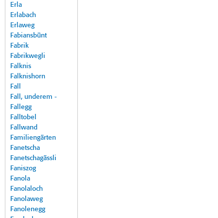
Erla
Erlabach
Erlaweg
Fabiansbünt
Fabrik
Fabrikwegli
Falknis
Falknishorn
Fall
Fall, underem -
Fallegg
Falltobel
Fallwand
Familiengärten
Fanetscha
Fanetschagässli
Faniszog
Fanola
Fanolaloch
Fanolaweg
Fanolenegg