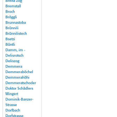
Breita Zog
Bremstall
Broch
Bröggli
Brunnastoba
Brünnili
Brünnilistech
Bsetzi
Büntli
Damm, im -
Delisrotsch
Deliszog
Demmera
Demmeraböchel
Demmerahöhi
Demmeratschoder
Doktor Schädlers
Wingert
Dominik-Banzer-
Strasse
Dorfbach
Dorfstrasse