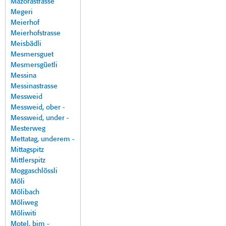
Mazorastrasse
Megeri
Meierhof
Meierhofstrasse
Meisbädli
Mesmersguet
Mesmersgüetli
Messina
Messinastrasse
Messweid
Messweid, ober -
Messweid, under -
Mesterweg
Mettatag, underem -
Mittagspitz
Mittlerspitz
Moggaschlössli
Möli
Mölibach
Möliweg
Möliwiti
Motel, bim -