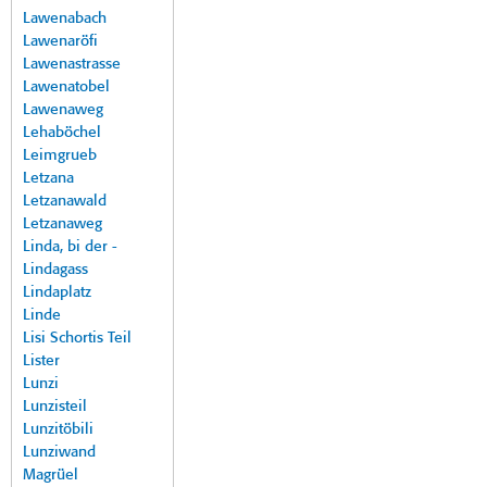
Lawenabach
Lawenaröfi
Lawenastrasse
Lawenatobel
Lawenaweg
Lehaböchel
Leimgrueb
Letzana
Letzanawald
Letzanaweg
Linda, bi der -
Lindagass
Lindaplatz
Linde
Lisi Schortis Teil
Lister
Lunzi
Lunzisteil
Lunzitöbili
Lunziwand
Magrüel