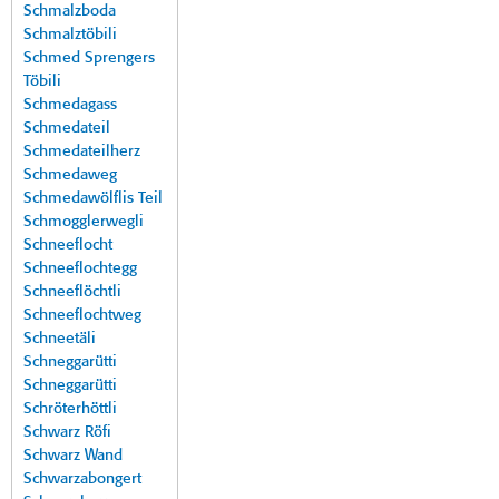
Schmalzboda
Schmalztöbili
Schmed Sprengers
Töbili
Schmedagass
Schmedateil
Schmedateilherz
Schmedaweg
Schmedawölflis Teil
Schmogglerwegli
Schneeflocht
Schneeflochtegg
Schneeflöchtli
Schneeflochtweg
Schneetäli
Schneggarütti
Schneggarütti
Schröterhöttli
Schwarz Röfi
Schwarz Wand
Schwarzabongert