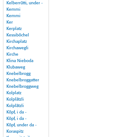
Kelberrütti, under -
Kemmi
Kemmi
Ker
Kerplatz
Kessiböchel
Kirchaplatz
Kirchawegli
Kirche
Klina Nieboda
Klubaweg
Knebelbrogg
Knebelbroggatter
Knebelbroggweg
Kolplatz
Kolplätzli
Kolplätzli
Köpf, i da -
Köpf, i da -
Köpf, under da -
Koraspitz