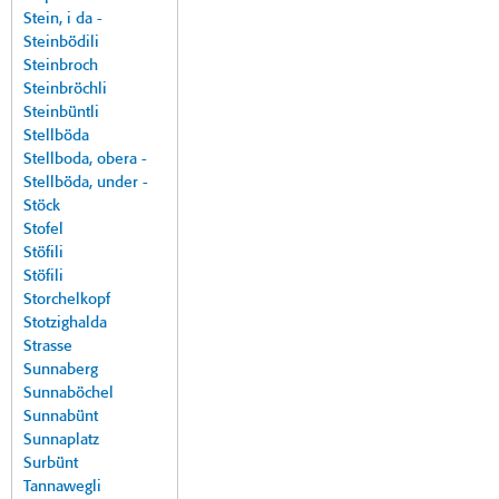
Stein, i da -
Steinbödili
Steinbroch
Steinbröchli
Steinbüntli
Stellböda
Stellboda, obera -
Stellböda, under -
Stöck
Stofel
Stöfili
Stöfili
Storchelkopf
Stotzighalda
Strasse
Sunnaberg
Sunnaböchel
Sunnabünt
Sunnaplatz
Surbünt
Tannawegli