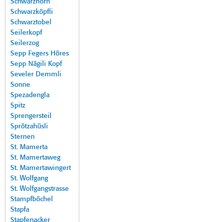
Schwarzhorn
Schwarzköpfli
Schwarztobel
Seilerkopf
Seilerzog
Sepp Fegers Höres
Sepp Nägili Kopf
Seveler Demmli
Sonne
Spezadengla
Spitz
Sprengersteil
Sprötzahüsli
Sternen
St. Mamerta
St. Mamertaweg
St. Mamertawingert
St. Wolfgang
St. Wolfgangstrasse
Stampfböchel
Stapfa
Stapfenacker