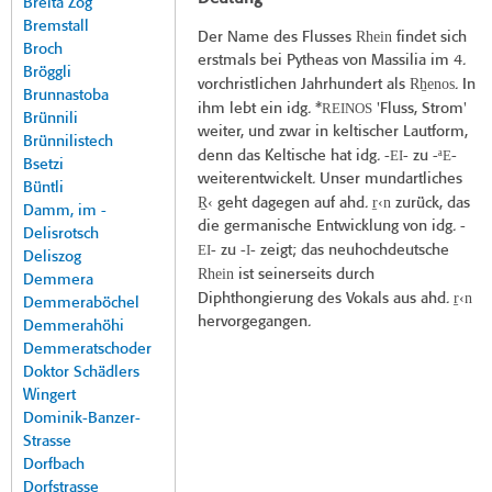
Breita Zog
Bremstall
Rhein
Der Name des Flusses
findet sich
Broch
erstmals bei Pytheas von Massilia im 4.
Bröggli
Rh̠enos
vorchristlichen Jahrhundert als
. In
Brunnastoba
REINOS
ihm lebt ein idg. *
'Fluss, Strom'
Brünnili
weiter, und zwar in keltischer Lautform,
Brünnilistech
EI
ªE
denn das Keltische hat idg. -
- zu -
-
Bsetzi
weiterentwickelt. Unser mundartliches
Büntli
R̠‹
r̠‹n
geht dagegen auf ahd.
zurück, das
Damm, im -
die germanische Entwicklung von idg. -
Delisrotsch
EI
­I
- zu -
- zeigt; das neuhochdeutsche
Deliszog
Rhein
ist seinerseits durch
Demmera
r̠‹n
Diphthongierung des Vokals aus ahd.
Demmeraböchel
hervorgegangen.
Demmerahöhi
Demmeratschoder
Doktor Schädlers
Wingert
Dominik-Banzer-
Strasse
Dorfbach
Dorfstrasse