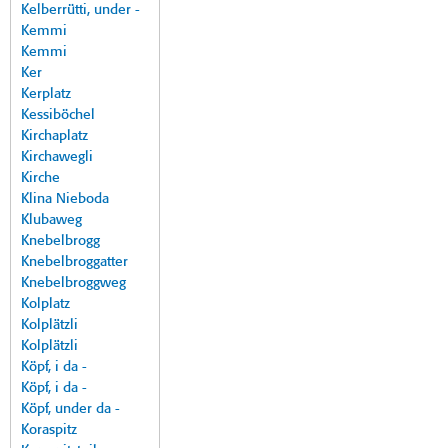
Kelberrütti, under -
Kemmi
Kemmi
Ker
Kerplatz
Kessiböchel
Kirchaplatz
Kirchawegli
Kirche
Klina Nieboda
Klubaweg
Knebelbrogg
Knebelbroggatter
Knebelbroggweg
Kolplatz
Kolplätzli
Kolplätzli
Köpf, i da -
Köpf, i da -
Köpf, under da -
Koraspitz