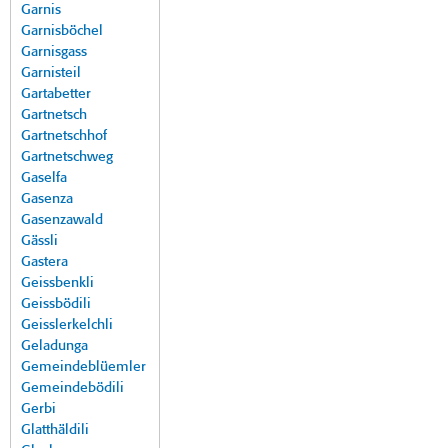
Garnis
Garnisböchel
Garnisgass
Garnisteil
Gartabetter
Gartnetsch
Gartnetschhof
Gartnetschweg
Gaselfa
Gasenza
Gasenzawald
Gässli
Gastera
Geissbenkli
Geissbödili
Geisslerkelchli
Geladunga
Gemeindeblüemler
Gemeindebödili
Gerbi
Glatthäldili