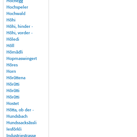
Hochegg
Hochspeler
Hochwald
Höhi
Höhi, hinder -
Höhi, vorder -
Höledi
Höll
Hömädli
Hopmaswingert
Höres
Horn
Hörüttena
Hörütti
Hörütti
Hörütti
Hostet
Hötta, ob der -
Hundsbach
Hundssacksässli
Iesförkli
Industriestrasse