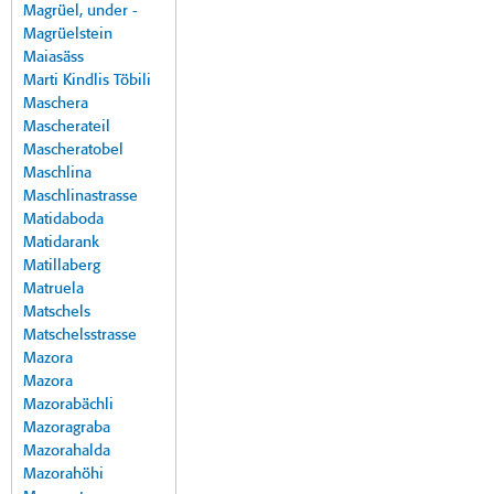
Magrüel, under -
Magrüelstein
Maiasäss
Marti Kindlis Töbili
Maschera
Mascherateil
Mascheratobel
Maschlina
Maschlinastrasse
Matidaboda
Matidarank
Matillaberg
Matruela
Matschels
Matschelsstrasse
Mazora
Mazora
Mazorabächli
Mazoragraba
Mazorahalda
Mazorahöhi