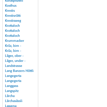
Koraspitzteil
Kosthus
Krestis
Krestisrütti
Krestisweg
Krottaloch
Krottaloch
Krottaloch
Krummacker
Krüz, bim -
Krüz, bim -
Läger, ober -
Läger, under -
Landstrasse
Lang Banzers Höttli
Langegerta
Langegerta
Langgass
Langspitz
Lärcha
Lärchasässli
Lawena