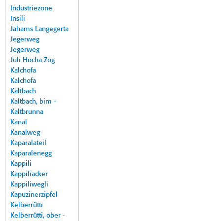
Industriezone
Insili
Jahams Langegerta
Jegerweg
Jegerweg
Juli Hocha Zog
Kalchofa
Kalchofa
Kaltbach
Kaltbach, bim -
Kaltbrunna
Kanal
Kanalweg
Kaparalateil
Kaparalenegg
Kappili
Kappiliacker
Kappiliwegli
Kapuzinerzipfel
Kelberrütti
Kelberrütti, ober -