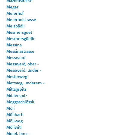
Mazorastrasse
Megeri
Meierhof
Meierhofstrasse
Meisbädli
Mesmersguet
Mesmersgüetli
Messina
Messinastrasse
Messweid
Messweid, ober -
Messweid, under -
Mesterweg
Mettatag, underem -
Mittagspitz
Mittlerspitz
Moggaschlössli
Möli
Mölibach
Möliweg
Möliwiti
Motel, bim -