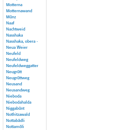
Motterna
Motternawand
Münz
Naaf
Nachtweid
Nasshaka
Nasshaka, obera -
Neua Weier
Neufeld
Neufeldweg
Neufeldweggatter
Neugrütt
Neugrüttweg
Neusand
Neusandweg
Nieboda
Niebodahalda
Niggabünt
Notfritzawald
Nottabädli
Nottamöli