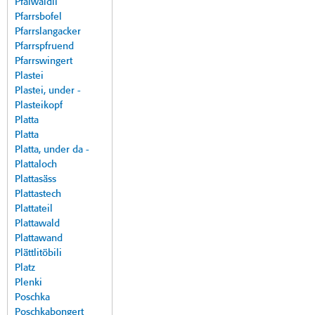
Pfalwäldli
Pfarrsbofel
Pfarrslangacker
Pfarrspfruend
Pfarrswingert
Plastei
Plastei, under -
Plasteikopf
Platta
Platta
Platta, under da -
Plattaloch
Plattasäss
Plattastech
Plattateil
Plattawald
Plattawand
Plättlitöbili
Platz
Plenki
Poschka
Poschkabongert