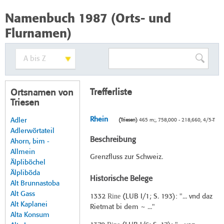
Namenbuch 1987 (Orts- und
Flurnamen)
Trefferliste
Ortsnamen von
Triesen
Rhein
Adler
(Triesen)
465 m;, 758,000 - 218,660, 4/5-T
Adlerwörtateil
Beschreibung
Ahorn, bim -
Allmein
Grenzfluss zur Schweiz.
Älpliböchel
Älpliböda
Historische Belege
Alt Brunnastoba
Alt Gass
Rine
1332
(
LUB I/1
; S. 193): "... vnd daz
Alt Kaplanei
Rietmat bi dem ~ ..."
Alta Konsum