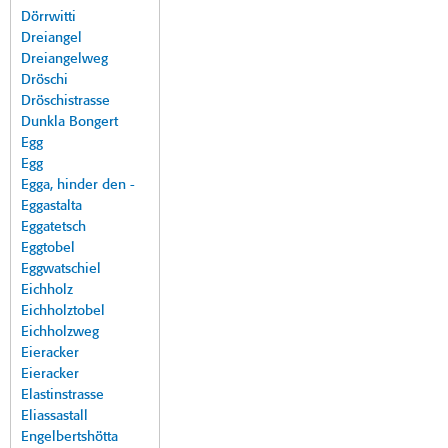
Dörrwitti
Dreiangel
Dreiangelweg
Dröschi
Dröschistrasse
Dunkla Bongert
Egg
Egg
Egga, hinder den -
Eggastalta
Eggatetsch
Eggtobel
Eggwatschiel
Eichholz
Eichholztobel
Eichholzweg
Eieracker
Eieracker
Elastinstrasse
Eliassastall
Engelbertshötta