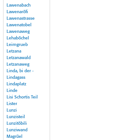
Lawenabach
Lawenaröfi
Lawenastrasse
Lawenatobel
Lawenaweg
Lehaböchel
Leimgrueb
Letzana
Letzanawald
Letzanaweg
Linda, bi der -
Lindagass
Lindaplatz
Linde
Lisi Schortis Teil
Lister
Lunzi
Lunzisteil
Lunzitöbili
Lunziwand
Magrüel