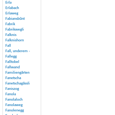
Erla
Erlabach
Erlaweg
Fabiansbünt
Fabrik
Fabrikwegli
Falknis
Falknishorn
Fall
Fall, underem -
Fallegg
Falltobel
Fallwand
Familiengärten
Fanetscha
Fanetschagässli
Faniszog
Fanola
Fanolaloch
Fanolaweg
Fanolenegg