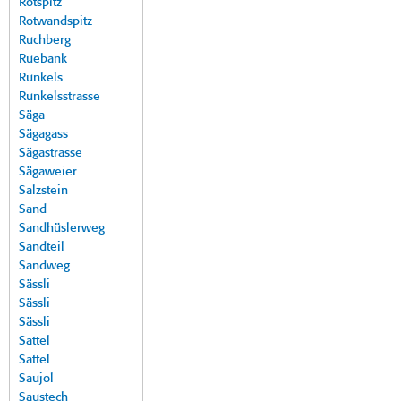
Rotspitz
Rotwandspitz
Ruchberg
Ruebank
Runkels
Runkelsstrasse
Säga
Sägagass
Sägastrasse
Sägaweier
Salzstein
Sand
Sandhüslerweg
Sandteil
Sandweg
Sässli
Sässli
Sässli
Sattel
Sattel
Saujol
Saustech