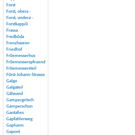
Forst
Forst, obera -
Forst, undera -
Forstkappili
Frassa
Fredböda
Frenzliweier
Friedhof
Früemesserhus
Früemesserspfruend
Früemessersteil
Fürst-Johann-Strasse
Galga
Galgateil
Gälwand
Gampergritsch
Gamperschon
Gantafies
Gapfahlerweg
Gapluem
Gapont