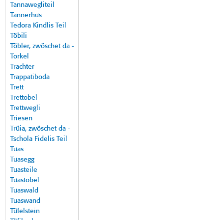
Tannawegliteil
Tannerhus
Tedora Kindlis Teil
Töbili
Töbler, zwöschet da -
Torkel
Trachter
Trappatiboda
Trett
Trettobel
Trettwegli
Triesen
Trüia, zwöschet da -
Tschola Fidelis Teil
Tuas
Tuasegg
Tuasteile
Tuastobel
Tuaswald
Tuaswand
Tüfelstein