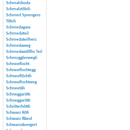
Schmalzboda
Schmalztöbili
Schmed Sprengers
Töbili
Schmedagass
Schmedateil
Schmedateilherz
Schmedaweg
Schmedawölflis Teil
Schmogglerwegli
Schneeflocht
Schneeflochtegg
Schneeflöchtli
Schneeflochtweg
Schneetäli
Schneggarütti
Schneggarütti
Schröterhöttli
Schwarz Röfi
Schwarz Wand
Schwarzabongert