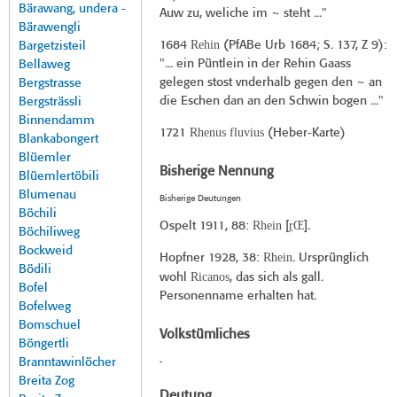
Bärawang, undera -
Auw zu, weliche im ~ steht ..."
Bärawengli
Rehin
1684
(
PfABe Urb 1684
; S. 137, Z 9):
Bargetzisteil
"... ein Püntlein in der Rehin Gaass
Bellaweg
gelegen stost vnderhalb gegen den ~ an
Bergstrasse
die Eschen dan an den Schwin bogen ..."
Bergsträssli
Binnendamm
Rhenus fluvius
1721
(
Heber-Karte
)
Blankabongert
Blüemler
Bisherige Nennung
Blüemlertöbili
Blumenau
Bisherige Deutungen
Böchili
Rhein
r̠Œ
Ospelt 1911
, 88:
[
].
Böchiliweg
Bockweid
Rhein
Hopfner 1928
, 38:
. Ursprünglich
Bödili
Ricanos
wohl
, das sich als gall.
Bofel
Personenname erhalten hat.
Bofelweg
Bomschuel
Volkstümliches
Böngertli
Branntawinlöcher
-
Breita Zog
Deutung