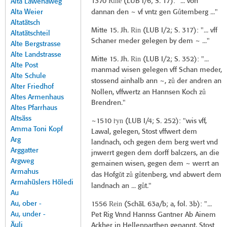
Rine
1370
(
LUB I/6
; S. 17): "... von
Alta Lawenaweg
ů
Alta Weier
dannan den ~ vf vntz gen G
temberg ..."
Altatätsch
Rin
Mitte 15. Jh.
(
LUB I/2
; S. 317): "... vff
Altatätschteil
Schaner meder gelegen by dem ~ ..."
Alte Bergstrasse
Alte Landstrasse
Rin
Mitte 15. Jh.
(
LUB I/2
; S. 352): "...
Alte Post
manmad wisen gelegen vff Schan meder,
Alte Schule
ů
stossend ainhalb ann ~, z
der andren an
Alter Friedhof
ů
Nollen, vffwertz an Hannsen Koch z
Altes Armenhaus
Brendren."
Altes Pfarrhaus
Altsäss
r̀yn
~1510
(
LUB I/4
; S. 252): "wis vff,
Amma Toni Kopf
Lawal, gelegen, Stost vffwert dem
Arg
landnach, och gegen dem berg wert vnd
Arggatter
jnwerrt gegen dem dorff balczers, an die
Argweg
gemainen wisen, gegen dem ~ werrt an
Armahus
ŭ
ů
ů
das Hofg
t z
g
tenberg, vnd abwert dem
Armahüslers Höledi
ů
landnach an ... g
t."
Au
Au, ober -
Rein
1556
(
SchäL 63a/b
; a, fol. 3b): "...
Au, under -
Pet Rig Vnnd Hannss Gantner Ab Ainem
Äuli
Ackher in Hellenparthen genannt, Stost