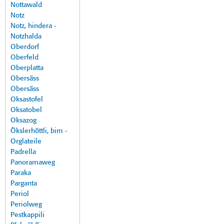
Nottawald
Notz
Notz, hindera -
Notzhalda
Oberdorf
Oberfeld
Oberplatta
Obersäss
Obersäss
Oksastofel
Oksatobel
Oksazog
Ökslerhöttli, bim -
Orglateile
Padrella
Panoramaweg
Paraka
Parganta
Periol
Periolweg
Pestkappili