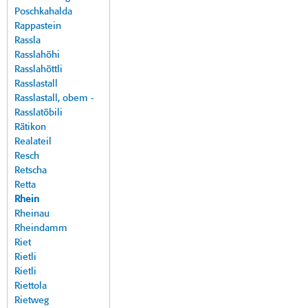
Poschkahalda
Rappastein
Rassla
Rasslahöhi
Rasslahöttli
Rasslastall
Rasslastall, obem -
Rasslatöbili
Rätikon
Realateil
Resch
Retscha
Retta
Rhein
Rheinau
Rheindamm
Riet
Rietli
Rietli
Riettola
Rietweg