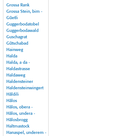
Grossa Rank
Grossa Stein, bim -
Güetli
Guggerbodatobel
Guggerbodawald
Guschagrat
Gütschabad
Hainweg
Halda
Halda, a da -
Haldastrasse
Haldaweg
Haldensteiner
Haldensteinwingert
Häldili
Hälos
Hälos, obera -
Hälos, undera -
Hälosbrogg
Haltmastock
Hanaspel, underem -