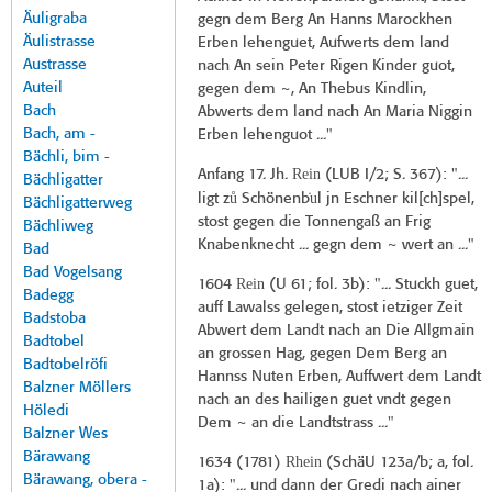
Äuligraba
gegn dem Berg An Hanns Marockhen
Äulistrasse
Erben lehenguet, Aufwerts dem land
Austrasse
nach An sein Peter Rigen Kinder guot,
Auteil
gegen dem ~, An Thebus Kindlin,
Bach
Abwerts dem land nach An Maria Niggin
Bach, am -
Erben lehenguot ..."
Bächli, bim -
Rein
Anfang 17. Jh.
(
LUB I/2
; S. 367): "...
Bächligatter
ů
̇u
ligt z
Schönenb
l jn Eschner kil[ch]spel,
Bächligatterweg
stost gegen die Tonnengaß an Frig
Bächliweg
Knabenknecht ... gegn dem ~ wert an ..."
Bad
Bad Vogelsang
Rein
1604
(
U 61
; fol. 3b): "... Stuckh guet,
Badegg
auff Lawalss gelegen, stost ietziger Zeit
Badstoba
Abwert dem Landt nach an Die Allgmain
Badtobel
an grossen Hag, gegen Dem Berg an
Badtobelröfi
Hannss Nuten Erben, Auffwert dem Landt
Balzner Möllers
nach an des hailigen guet vndt gegen
Höledi
Dem ~ an die Landtstrass ..."
Balzner Wes
Bärawang
Rhein
1634 (
1781
)
(SchäU 123a/b; a, fol.
Bärawang, obera -
1a): "... und dann der Gredi nach ainer