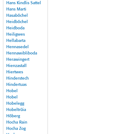
Hans Kindlis Sattel
Hans Marti
Hasaböchel
Heidböchel
Heidboda
Heiligwes
Hellabarta
Hennasedel
Hennawibliboda
Herawingert
Hienzastall
Hiertwes
Hinderstech
Hindertuas
Hobel
Hobel
Hobelegg
Hobeltrüia
Höberg
Hocha Rain
Hocha Zog