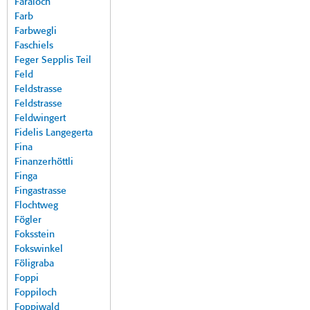
Faraloch
Farb
Farbwegli
Faschiels
Feger Sepplis Teil
Feld
Feldstrasse
Feldstrasse
Feldwingert
Fidelis Langegerta
Fina
Finanzerhöttli
Finga
Fingastrasse
Flochtweg
Fögler
Foksstein
Fokswinkel
Föligraba
Foppi
Foppiloch
Foppiwald