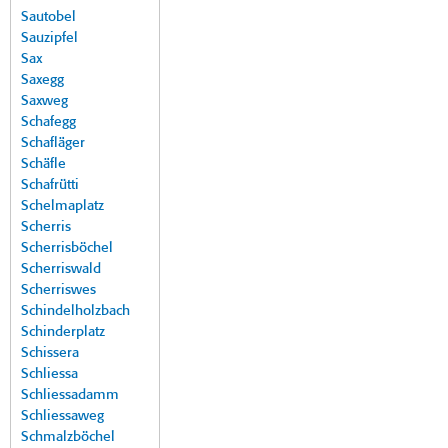
Sautobel
Sauzipfel
Sax
Saxegg
Saxweg
Schafegg
Schafläger
Schäfle
Schafrütti
Schelmaplatz
Scherris
Scherrisböchel
Scherriswald
Scherriswes
Schindelholzbach
Schinderplatz
Schissera
Schliessa
Schliessadamm
Schliessaweg
Schmalzböchel