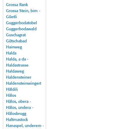
Grossa Rank
Grossa Stein, bim -
Güetli
Guggerbodatobel
Guggerbodawald
Guschagrat
Gütschabad
Hainweg
Halda
Halda, a da -
Haldastrasse
Haldaweg
Haldensteiner
Haldensteinwingert
Häldili
Hälos
Hälos, obera -
Hälos, undera -
Hälosbrogg
Haltmastock
Hanaspel, underem -