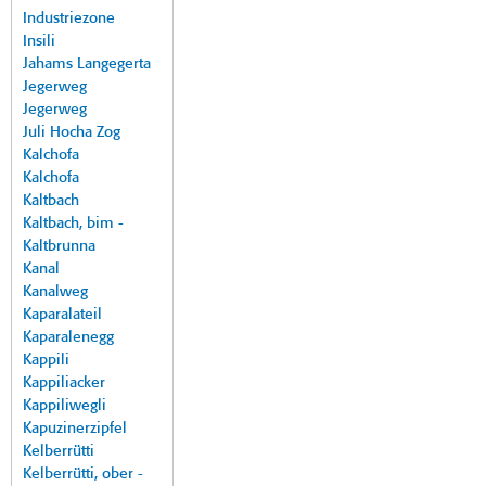
Industriezone
Insili
Jahams Langegerta
Jegerweg
Jegerweg
Juli Hocha Zog
Kalchofa
Kalchofa
Kaltbach
Kaltbach, bim -
Kaltbrunna
Kanal
Kanalweg
Kaparalateil
Kaparalenegg
Kappili
Kappiliacker
Kappiliwegli
Kapuzinerzipfel
Kelberrütti
Kelberrütti, ober -