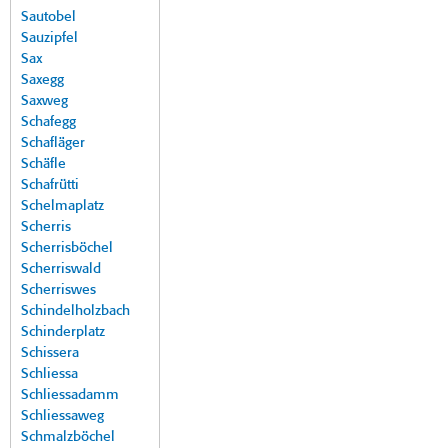
Sautobel
Sauzipfel
Sax
Saxegg
Saxweg
Schafegg
Schafläger
Schäfle
Schafrütti
Schelmaplatz
Scherris
Scherrisböchel
Scherriswald
Scherriswes
Schindelholzbach
Schinderplatz
Schissera
Schliessa
Schliessadamm
Schliessaweg
Schmalzböchel