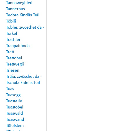
Tannawegliteil
Tannerhus
Tedora Kindlis Teil
Töbili
Töbler, zwöschet da -
Torkel
Trachter
Trappatiboda
Trett
Trettobel
Trettwegli
Triesen
Trüia, zwöschet da -
Tschola Fidelis Teil
Tuas
Tuasegg
Tuasteile
Tuastobel
Tuaswald
Tuaswand
Tüfelstein