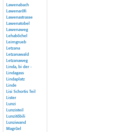
Lawenabach
Lawenaröfi
Lawenastrasse
Lawenatobel
Lawenaweg
Lehaböchel
Leimgrueb
Letzana
Letzanawald
Letzanaweg
Linda, bi der -
Lindagass
Lindaplatz
Linde
Lisi Schortis Teil
Lister
Lunzi
Lunzisteil
Lunzitöbili
Lunziwand
Magrüel