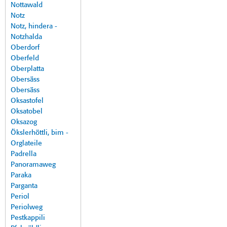
Nottawald
Notz
Notz, hindera -
Notzhalda
Oberdorf
Oberfeld
Oberplatta
Obersäss
Obersäss
Oksastofel
Oksatobel
Oksazog
Ökslerhöttli, bim -
Orglateile
Padrella
Panoramaweg
Paraka
Parganta
Periol
Periolweg
Pestkappili