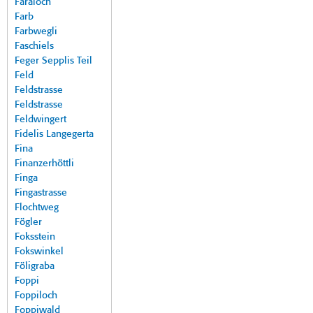
Faraloch
Farb
Farbwegli
Faschiels
Feger Sepplis Teil
Feld
Feldstrasse
Feldstrasse
Feldwingert
Fidelis Langegerta
Fina
Finanzerhöttli
Finga
Fingastrasse
Flochtweg
Fögler
Foksstein
Fokswinkel
Föligraba
Foppi
Foppiloch
Foppiwald