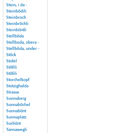
Stein, i da -
Steinbödili
Steinbroch
Steinbröchli
Steinbüntli
Stellböda
Stellboda, obera -
Stellböda, under -
Stöck
Stofel
Stöfili
Stöfili
Storchelkopf
Stotzighalda
Strasse
Sunnaberg
Sunnaböchel
Sunnabünt
Sunnaplatz
Surbünt
Tannawegli