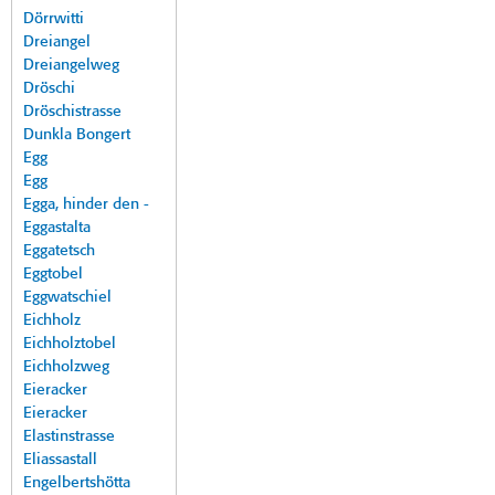
Dörrwitti
Dreiangel
Dreiangelweg
Dröschi
Dröschistrasse
Dunkla Bongert
Egg
Egg
Egga, hinder den -
Eggastalta
Eggatetsch
Eggtobel
Eggwatschiel
Eichholz
Eichholztobel
Eichholzweg
Eieracker
Eieracker
Elastinstrasse
Eliassastall
Engelbertshötta