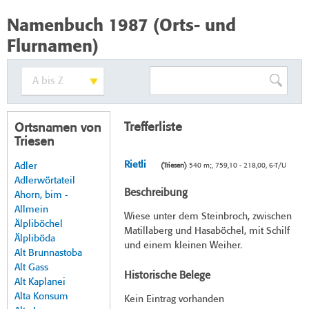
Namenbuch 1987 (Orts- und
Flurnamen)
Trefferliste
Ortsnamen von
Triesen
Rietli
Adler
(Triesen)
540 m;, 759,10 - 218,00, 6-T/U
Adlerwörtateil
Beschreibung
Ahorn, bim -
Allmein
Wiese unter dem Steinbroch, zwischen
Älpliböchel
Matillaberg und Hasaböchel, mit Schilf
Älpliböda
und einem kleinen Weiher.
Alt Brunnastoba
Alt Gass
Historische Belege
Alt Kaplanei
Alta Konsum
Kein Eintrag vorhanden