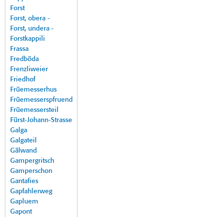
Forst
Forst, obera -
Forst, undera -
Forstkappili
Frassa
Fredböda
Frenzliweier
Friedhof
Früemesserhus
Früemesserspfruend
Früemessersteil
Fürst-Johann-Strasse
Galga
Galgateil
Gälwand
Gampergritsch
Gamperschon
Gantafies
Gapfahlerweg
Gapluem
Gapont