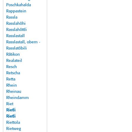
Poschkahalda
Rappastein
Rassla
Rasslahöhi
Rasslahöttli
Rasslastall
Rasslastall, obem -
Rasslatöbili
Rätikon
Realateil
Resch
Retscha
Retta
Rhein
Rheinau
Rheindamm
Riet
Rietli
Rietli
Riettola
Rietweg