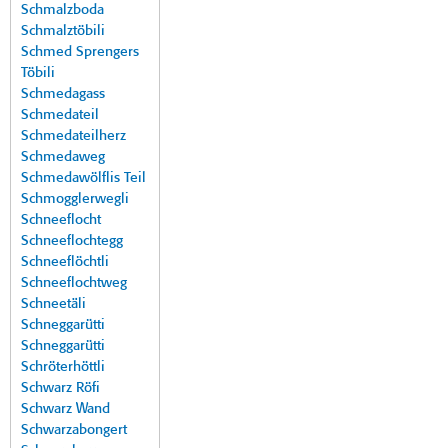
Schmalzboda
Schmalztöbili
Schmed Sprengers
Töbili
Schmedagass
Schmedateil
Schmedateilherz
Schmedaweg
Schmedawölflis Teil
Schmogglerwegli
Schneeflocht
Schneeflochtegg
Schneeflöchtli
Schneeflochtweg
Schneetäli
Schneggarütti
Schneggarütti
Schröterhöttli
Schwarz Röfi
Schwarz Wand
Schwarzabongert