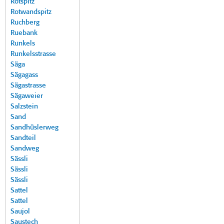
Rotspitz
Rotwandspitz
Ruchberg
Ruebank
Runkels
Runkelsstrasse
Säga
Sägagass
Sägastrasse
Sägaweier
Salzstein
Sand
Sandhüslerweg
Sandteil
Sandweg
Sässli
Sässli
Sässli
Sattel
Sattel
Saujol
Saustech