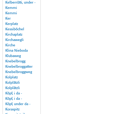
Kelberrütti, under -
Kemmi
Kemmi
Ker
Kerplatz
Kessiböchel
Kirchaplatz
Kirchawegli
Kirche
Klina Nieboda
Klubaweg
Knebelbrogg
Knebelbroggatter
Knebelbroggweg
Kolplatz
Kolplätzli
Kolplätzli
Köpf, i da -
Köpf, i da -
Köpf, under da -
Koraspitz