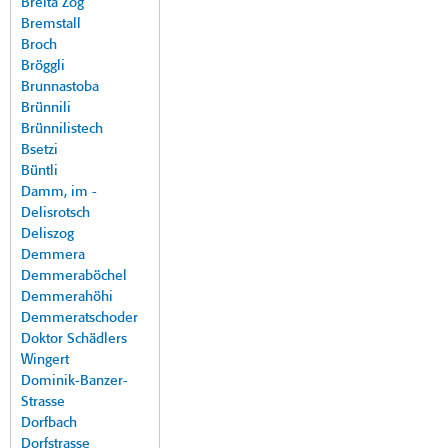
Breita Zog
Bremstall
Broch
Bröggli
Brunnastoba
Brünnili
Brünnilistech
Bsetzi
Büntli
Damm, im -
Delisrotsch
Deliszog
Demmera
Demmeraböchel
Demmerahöhi
Demmeratschoder
Doktor Schädlers
Wingert
Dominik-Banzer-
Strasse
Dorfbach
Dorfstrasse