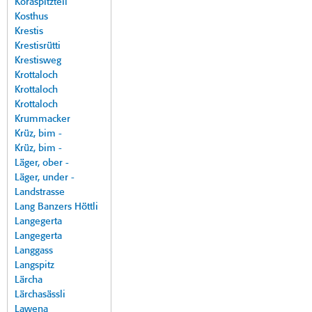
Koraspitzteil
Kosthus
Krestis
Krestisrütti
Krestisweg
Krottaloch
Krottaloch
Krottaloch
Krummacker
Krüz, bim -
Krüz, bim -
Läger, ober -
Läger, under -
Landstrasse
Lang Banzers Höttli
Langegerta
Langegerta
Langgass
Langspitz
Lärcha
Lärchasässli
Lawena