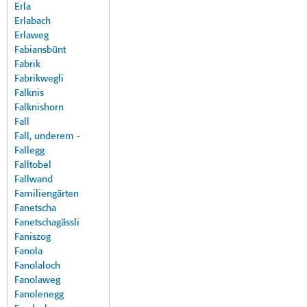
Erla
Erlabach
Erlaweg
Fabiansbünt
Fabrik
Fabrikwegli
Falknis
Falknishorn
Fall
Fall, underem -
Fallegg
Falltobel
Fallwand
Familiengärten
Fanetscha
Fanetschagässli
Faniszog
Fanola
Fanolaloch
Fanolaweg
Fanolenegg