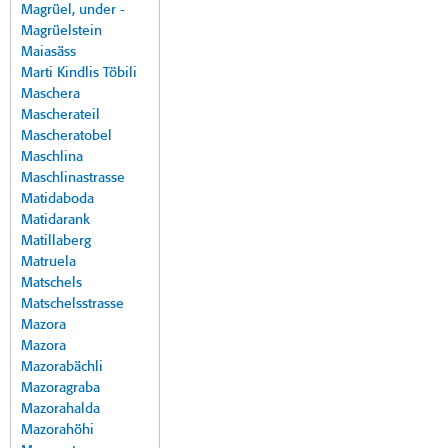
Magrüel, under -
Magrüelstein
Maiasäss
Marti Kindlis Töbili
Maschera
Mascherateil
Mascheratobel
Maschlina
Maschlinastrasse
Matidaboda
Matidarank
Matillaberg
Matruela
Matschels
Matschelsstrasse
Mazora
Mazora
Mazorabächli
Mazoragraba
Mazorahalda
Mazorahöhi