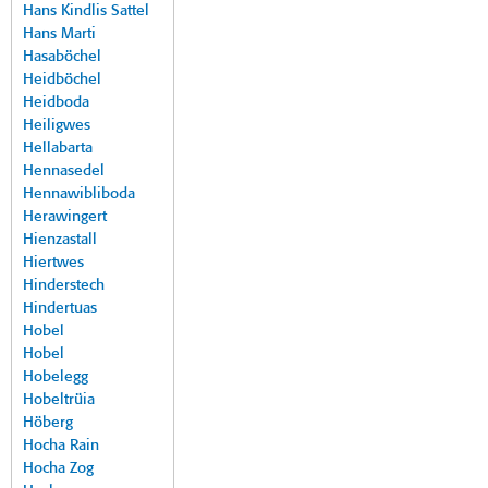
Hans Kindlis Sattel
Hans Marti
Hasaböchel
Heidböchel
Heidboda
Heiligwes
Hellabarta
Hennasedel
Hennawibliboda
Herawingert
Hienzastall
Hiertwes
Hinderstech
Hindertuas
Hobel
Hobel
Hobelegg
Hobeltrüia
Höberg
Hocha Rain
Hocha Zog