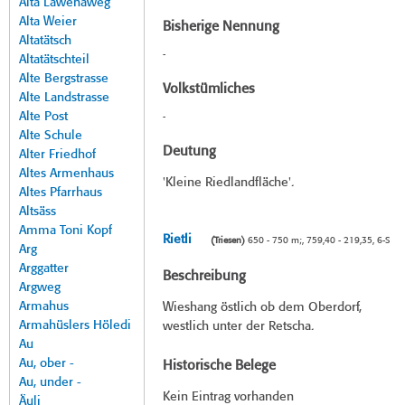
Alta Lawenaweg
Alta Weier
Bisherige Nennung
Altatätsch
-
Altatätschteil
Alte Bergstrasse
Volkstümliches
Alte Landstrasse
Alte Post
-
Alte Schule
Deutung
Alter Friedhof
Altes Armenhaus
'Kleine Riedlandfläche'.
Altes Pfarrhaus
Altsäss
Amma Toni Kopf
Rietli
(Triesen)
650 - 750 m;, 759,40 - 219,35, 6-S
Arg
Arggatter
Beschreibung
Argweg
Armahus
Wieshang östlich ob dem Oberdorf,
Armahüslers Höledi
westlich unter der Retscha.
Au
Au, ober -
Historische Belege
Au, under -
Kein Eintrag vorhanden
Äuli