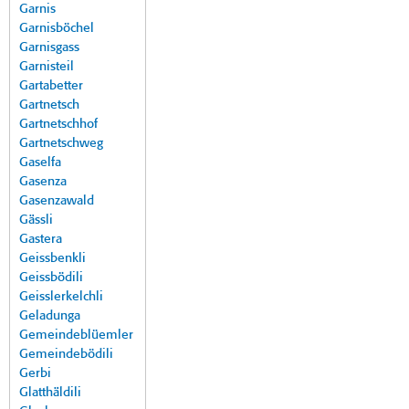
Garnis
Garnisböchel
Garnisgass
Garnisteil
Gartabetter
Gartnetsch
Gartnetschhof
Gartnetschweg
Gaselfa
Gasenza
Gasenzawald
Gässli
Gastera
Geissbenkli
Geissbödili
Geisslerkelchli
Geladunga
Gemeindeblüemler
Gemeindebödili
Gerbi
Glatthäldili