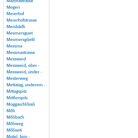
Mazorastrasse
Megeri
Meierhof
Meierhofstrasse
Meisbädli
Mesmersguet
Mesmersgüetli
Messina
Messinastrasse
Messweid
Messweid, ober -
Messweid, under -
Mesterweg
Mettatag, underem -
Mittagspitz
Mittlerspitz
Moggaschlössli
Möli
Mölibach
Möliweg
Möliwiti
Motel, bim -