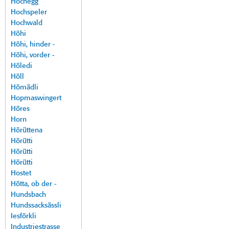
Hochegg
Hochspeler
Hochwald
Höhi
Höhi, hinder -
Höhi, vorder -
Höledi
Höll
Hömädli
Hopmaswingert
Höres
Horn
Hörüttena
Hörütti
Hörütti
Hörütti
Hostet
Hötta, ob der -
Hundsbach
Hundssacksässli
Iesförkli
Industriestrasse