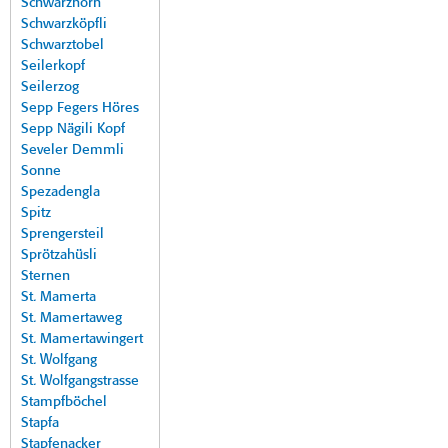
Schwarzhorn
Schwarzköpfli
Schwarztobel
Seilerkopf
Seilerzog
Sepp Fegers Höres
Sepp Nägili Kopf
Seveler Demmli
Sonne
Spezadengla
Spitz
Sprengersteil
Sprötzahüsli
Sternen
St. Mamerta
St. Mamertaweg
St. Mamertawingert
St. Wolfgang
St. Wolfgangstrasse
Stampfböchel
Stapfa
Stapfenacker