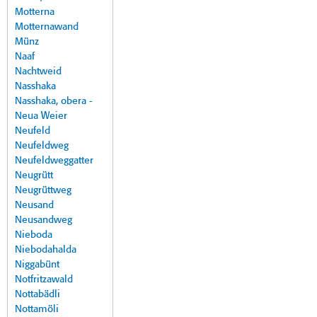
Motterna
Motternawand
Münz
Naaf
Nachtweid
Nasshaka
Nasshaka, obera -
Neua Weier
Neufeld
Neufeldweg
Neufeldweggatter
Neugrütt
Neugrüttweg
Neusand
Neusandweg
Nieboda
Niebodahalda
Niggabünt
Notfritzawald
Nottabädli
Nottamöli