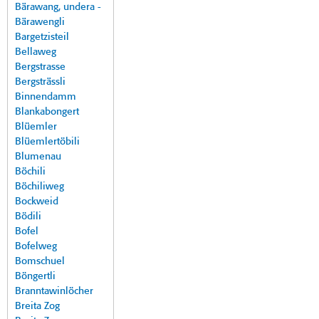
Bärawang, undera -
Bärawengli
Bargetzisteil
Bellaweg
Bergstrasse
Bergsträssli
Binnendamm
Blankabongert
Blüemler
Blüemlertöbili
Blumenau
Böchili
Böchiliweg
Bockweid
Bödili
Bofel
Bofelweg
Bomschuel
Böngertli
Branntawinlöcher
Breita Zog