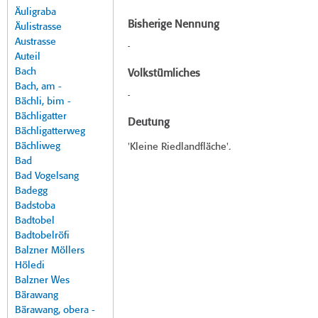
Äuligraba
Bisherige Nennung
Äulistrasse
Austrasse
-
Auteil
Bach
Volkstümliches
Bach, am -
-
Bächli, bim -
Bächligatter
Deutung
Bächligatterweg
Bächliweg
'Kleine Riedlandfläche'.
Bad
Bad Vogelsang
Badegg
Badstoba
Badtobel
Badtobelröfi
Balzner Möllers
Höledi
Balzner Wes
Bärawang
Bärawang, obera -