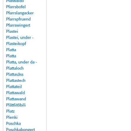
Pfalwäldli
Pfarrsbofel
Pfarrslangacker
Pfarrspfruend
Pfarrswingert
Plastei
Plastei, under -
Plasteikopf
Platta
Platta
Platta, under da -
Plattaloch
Plattasäss
Plattastech
Plattateil
Plattawald
Plattawand
Plättlitöbili
Platz
Plenki
Poschka
Poschkabongert