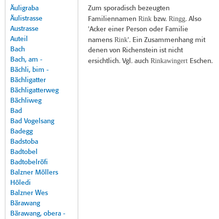
Äuligraba
Zum sporadisch bezeugten
Äulistrasse
Rink
Ringg
Familiennamen
bzw.
. Also
Austrasse
'Acker einer Person oder Familie
Auteil
Rink
namens
'. Ein Zusammenhang mit
Bach
denen von Richenstein ist nicht
Bach, am -
Rinkawingert
ersichtlich. Vgl. auch
Eschen.
Bächli, bim -
Bächligatter
Bächligatterweg
Bächliweg
Bad
Bad Vogelsang
Badegg
Badstoba
Badtobel
Badtobelröfi
Balzner Möllers
Höledi
Balzner Wes
Bärawang
Bärawang, obera -