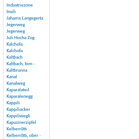
Industriezone
Insili
Jahams Langegerta
Jegerweg
Jegerweg
Juli Hocha Zog
Kalchofa
Kalchofa
Kaltbach
Kaltbach, bim -
Kaltbrunna
Kanal
Kanalweg
Kaparalateil
Kaparalenegg
Kappili
Kappiliacker
Kappiliwegli
Kapuzinerzipfel
Kelberrütti
Kelberrütti, ober -