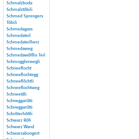
Schmalzboda
Schmalztöbili
Schmed Sprengers
Töbili
Schmedagass
Schmedateil
Schmedateilherz
Schmedaweg
Schmedawölflis Teil
Schmogglerwegli
Schneeflocht
Schneeflochtegg
Schneeflöchtli
Schneeflochtweg
Schneetäli
Schneggarütti
Schneggarütti
Schröterhöttli
Schwarz Röfi
Schwarz Wand
Schwarzabongert