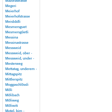
Mazorastrasse
Megeri
Meierhof
Meierhofstrasse
Meisbädli
Mesmersguet
Mesmersgüetli
Messina
Messinastrasse
Messweid
Messweid, ober -
Messweid, under -
Mesterweg
Mettatag, underem -
Mittagspitz
Mittlerspitz
Moggaschlössli
Möli
Mölibach
Möliweg
Möliwiti
Motel, bim -