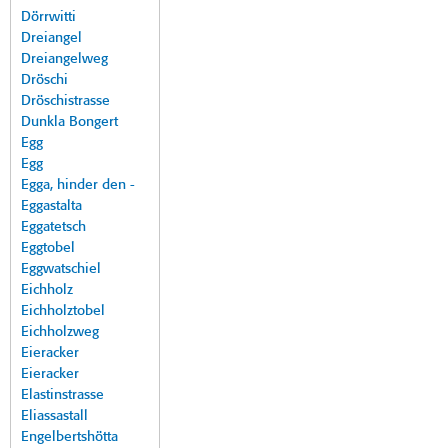
Dörrwitti
Dreiangel
Dreiangelweg
Dröschi
Dröschistrasse
Dunkla Bongert
Egg
Egg
Egga, hinder den -
Eggastalta
Eggatetsch
Eggtobel
Eggwatschiel
Eichholz
Eichholztobel
Eichholzweg
Eieracker
Eieracker
Elastinstrasse
Eliassastall
Engelbertshötta