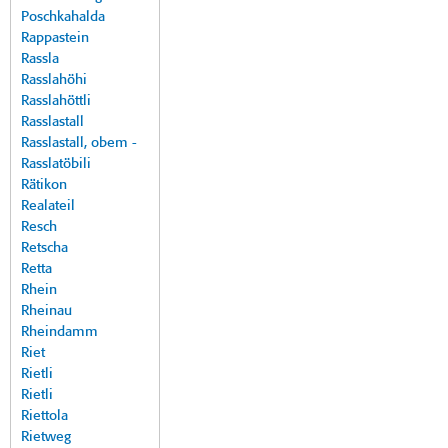
Poschkahalda
Rappastein
Rassla
Rasslahöhi
Rasslahöttli
Rasslastall
Rasslastall, obem -
Rasslatöbili
Rätikon
Realateil
Resch
Retscha
Retta
Rhein
Rheinau
Rheindamm
Riet
Rietli
Rietli
Riettola
Rietweg