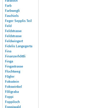
Faraloch
Farb
Farbwegli
Faschiels
Feger Sepplis Teil
Feld
Feldstrasse
Feldstrasse
Feldwingert
Fidelis Langegerta
Fina
Finanzerhöttli
Finga
Fingastrasse
Flochtweg
Fögler
Foksstein
Fokswinkel
Föligraba
Foppi
Foppiloch
Foppiwald