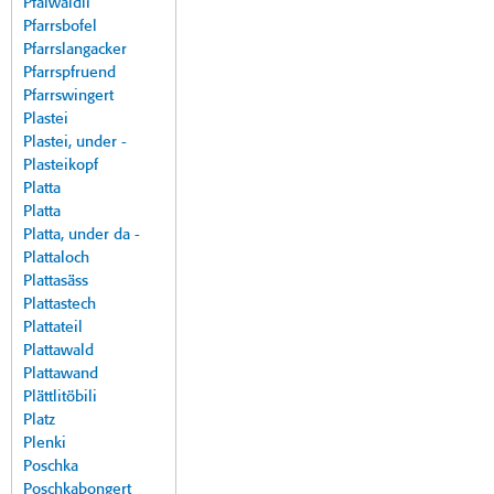
Pfalwäldli
Pfarrsbofel
Pfarrslangacker
Pfarrspfruend
Pfarrswingert
Plastei
Plastei, under -
Plasteikopf
Platta
Platta
Platta, under da -
Plattaloch
Plattasäss
Plattastech
Plattateil
Plattawald
Plattawand
Plättlitöbili
Platz
Plenki
Poschka
Poschkabongert