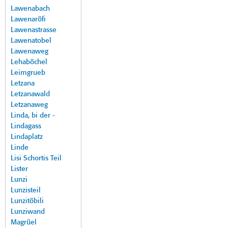
Lawenabach
Lawenaröfi
Lawenastrasse
Lawenatobel
Lawenaweg
Lehaböchel
Leimgrueb
Letzana
Letzanawald
Letzanaweg
Linda, bi der -
Lindagass
Lindaplatz
Linde
Lisi Schortis Teil
Lister
Lunzi
Lunzisteil
Lunzitöbili
Lunziwand
Magrüel