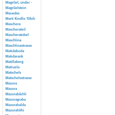
Magrüel, under -
Magrüelstein
Maiasäss
Marti Kindlis Töbili
Maschera
Mascherateil
Mascheratobel
Maschlina
Maschlinastrasse
Matidaboda
Matidarank
Matillaberg
Matruela
Matschels
Matschelsstrasse
Mazora
Mazora
Mazorabächli
Mazoragraba
Mazorahalda
Mazorahöhi