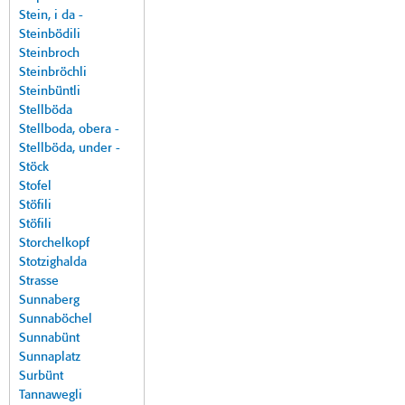
Stein, i da -
Steinbödili
Steinbroch
Steinbröchli
Steinbüntli
Stellböda
Stellboda, obera -
Stellböda, under -
Stöck
Stofel
Stöfili
Stöfili
Storchelkopf
Stotzighalda
Strasse
Sunnaberg
Sunnaböchel
Sunnabünt
Sunnaplatz
Surbünt
Tannawegli