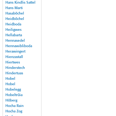
Hans Kindlis Sattel
Hans Marti
Hasaböchel
Heidböchel
Heidboda
Heiligwes
Hellabarta
Hennasedel
Hennawibliboda
Herawingert
Hienzastall
Hiertwes
Hinderstech
Hindertuas
Hobel
Hobel
Hobelegg
Hobeltrüia
Höberg
Hocha Rain
Hocha Zog