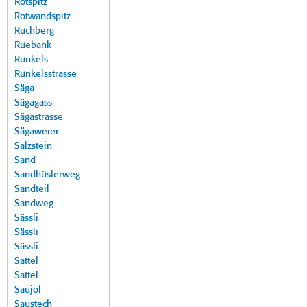
Rotspitz
Rotwandspitz
Ruchberg
Ruebank
Runkels
Runkelsstrasse
Säga
Sägagass
Sägastrasse
Sägaweier
Salzstein
Sand
Sandhüslerweg
Sandteil
Sandweg
Sässli
Sässli
Sässli
Sattel
Sattel
Saujol
Saustech