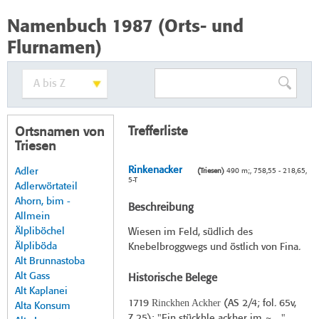
Namenbuch 1987 (Orts- und
Flurnamen)
Trefferliste
Ortsnamen von
Triesen
Rinkenacker
Adler
(Triesen)
490 m;, 758,55 - 218,65,
5-T
Adlerwörtateil
Ahorn, bim -
Beschreibung
Allmein
Älpliböchel
Wiesen im Feld, südlich des
Älpliböda
Knebelbroggwegs und östlich von Fina.
Alt Brunnastoba
Alt Gass
Historische Belege
Alt Kaplanei
Rinckhen Ackher
1719
(
AS 2/4
; fol. 65v,
Alta Konsum
Z 25): "Ein stückhle ackher im ~ ..."