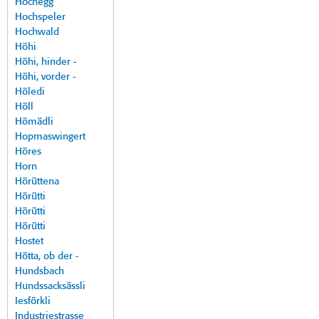
Hochegg
Hochspeler
Hochwald
Höhi
Höhi, hinder -
Höhi, vorder -
Höledi
Höll
Hömädli
Hopmaswingert
Höres
Horn
Hörüttena
Hörütti
Hörütti
Hörütti
Hostet
Hötta, ob der -
Hundsbach
Hundssacksässli
Iesförkli
Industriestrasse