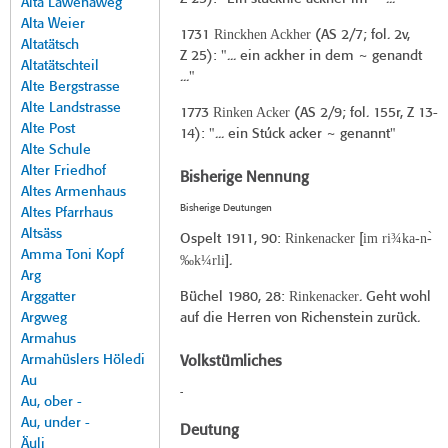
Alta Lawenaweg
Alta Weier
Rinckhen Ackher
1731
(
AS 2/7
; fol. 2v,
Altatätsch
Z 25): "... ein ackher in dem ~ genandt
Altatätschteil
..."
Alte Bergstrasse
Alte Landstrasse
Rinken Acker
1773
(
AS 2/9
; fol. 155r, Z 13-
Alte Post
14): "... ein Stúck acker ~ genannt"
Alte Schule
Alter Friedhof
Bisherige Nennung
Altes Armenhaus
Bisherige Deutungen
Altes Pfarrhaus
Altsäss
Rinkenacker
im ri¾ka-n-̀
Ospelt 1911
, 90:
[
Amma Toni Kopf
‰k¼rli
].
Arg
Rinkenacker
Arggatter
Büchel 1980
, 28:
. Geht wohl
Argweg
auf die Herren von Richenstein zurück.
Armahus
Armahüslers Höledi
Volkstümliches
Au
-
Au, ober -
Au, under -
Deutung
Äuli