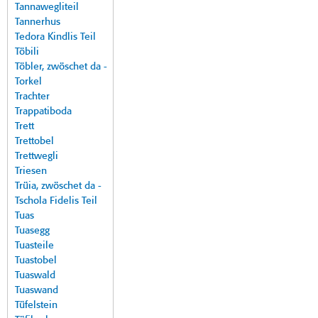
Tannawegliteil
Tannerhus
Tedora Kindlis Teil
Töbili
Töbler, zwöschet da -
Torkel
Trachter
Trappatiboda
Trett
Trettobel
Trettwegli
Triesen
Trüia, zwöschet da -
Tschola Fidelis Teil
Tuas
Tuasegg
Tuasteile
Tuastobel
Tuaswald
Tuaswand
Tüfelstein