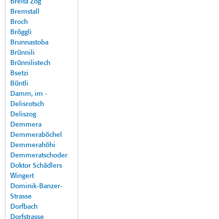
Breita Zog
Bremstall
Broch
Bröggli
Brunnastoba
Brünnili
Brünnilistech
Bsetzi
Büntli
Damm, im -
Delisrotsch
Deliszog
Demmera
Demmeraböchel
Demmerahöhi
Demmeratschoder
Doktor Schädlers
Wingert
Dominik-Banzer-
Strasse
Dorfbach
Dorfstrasse