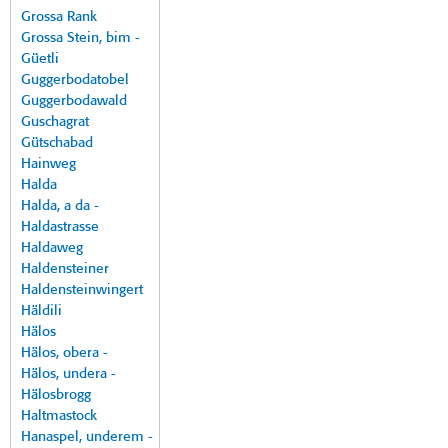
Grossa Rank
Grossa Stein, bim -
Güetli
Guggerbodatobel
Guggerbodawald
Guschagrat
Gütschabad
Hainweg
Halda
Halda, a da -
Haldastrasse
Haldaweg
Haldensteiner
Haldensteinwingert
Häldili
Hälos
Hälos, obera -
Hälos, undera -
Hälosbrogg
Haltmastock
Hanaspel, underem -