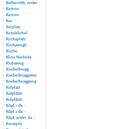
Kelberrütti, under -
Kemmi
Kemmi
Ker
Kerplatz
Kessiböchel
Kirchaplatz
Kirchawegli
Kirche
Klina Nieboda
Klubaweg
Knebelbrogg
Knebelbroggatter
Knebelbroggweg
Kolplatz
Kolplätzli
Kolplätzli
Köpf, i da -
Köpf, i da -
Köpf, under da -
Koraspitz