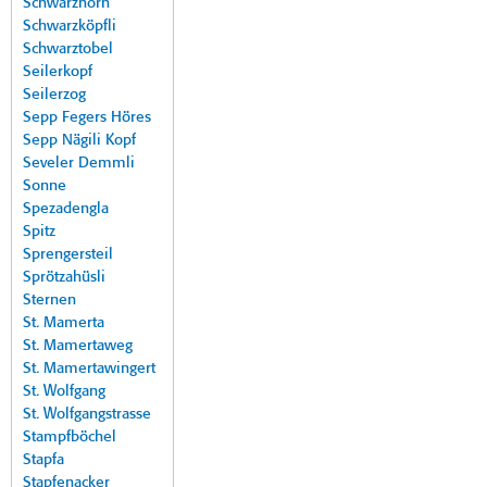
Schwarzhorn
Schwarzköpfli
Schwarztobel
Seilerkopf
Seilerzog
Sepp Fegers Höres
Sepp Nägili Kopf
Seveler Demmli
Sonne
Spezadengla
Spitz
Sprengersteil
Sprötzahüsli
Sternen
St. Mamerta
St. Mamertaweg
St. Mamertawingert
St. Wolfgang
St. Wolfgangstrasse
Stampfböchel
Stapfa
Stapfenacker