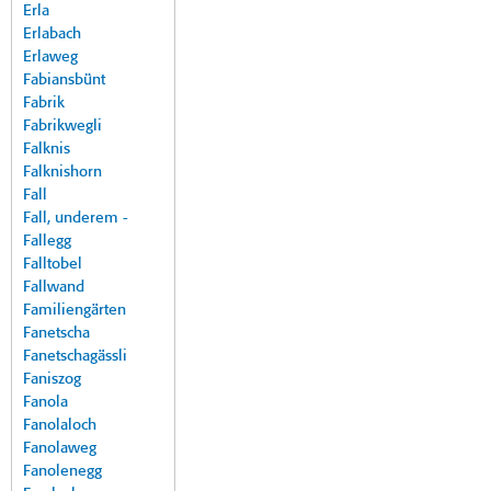
Erla
Erlabach
Erlaweg
Fabiansbünt
Fabrik
Fabrikwegli
Falknis
Falknishorn
Fall
Fall, underem -
Fallegg
Falltobel
Fallwand
Familiengärten
Fanetscha
Fanetschagässli
Faniszog
Fanola
Fanolaloch
Fanolaweg
Fanolenegg