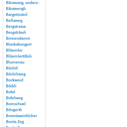
Bärawang, undera -
Bärawengli
Bargetzisteil
Bellaweg
Bergstrasse
Bergsträssli
Binnendamm
Blankabongert
Blüemler
Blüemlertöbili
Blumenau
Böchili
Böchiliweg
Bockweid
Bödili
Bofel
Bofelweg
Bomschuel
Böngertli
Branntawinlöcher
Breita Zog