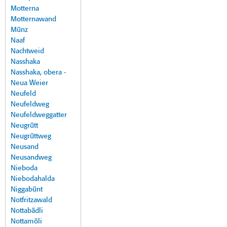
Motterna
Motternawand
Münz
Naaf
Nachtweid
Nasshaka
Nasshaka, obera -
Neua Weier
Neufeld
Neufeldweg
Neufeldweggatter
Neugrütt
Neugrüttweg
Neusand
Neusandweg
Nieboda
Niebodahalda
Niggabünt
Notfritzawald
Nottabädli
Nottamöli