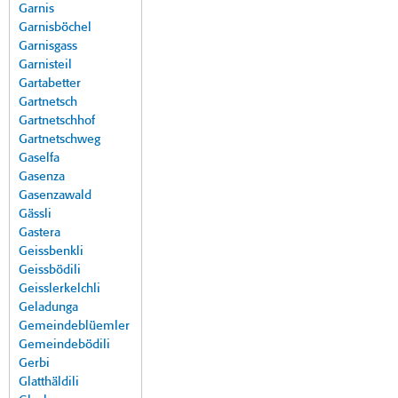
Garnis
Garnisböchel
Garnisgass
Garnisteil
Gartabetter
Gartnetsch
Gartnetschhof
Gartnetschweg
Gaselfa
Gasenza
Gasenzawald
Gässli
Gastera
Geissbenkli
Geissbödili
Geisslerkelchli
Geladunga
Gemeindeblüemler
Gemeindebödili
Gerbi
Glatthäldili