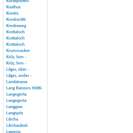
Koraspitzteil
Kosthus
Krestis
Krestisrütti
Krestisweg
Krottaloch
Krottaloch
Krottaloch
Krummacker
Krüz, bim -
Krüz, bim -
Läger, ober -
Läger, under -
Landstrasse
Lang Banzers Höttli
Langegerta
Langegerta
Langgass
Langspitz
Lärcha
Lärchasässli
Lawena