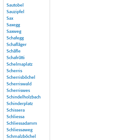
Sautobel
Sauzipfel
Sax
Saxegg
Saxweg
Schafegg
Schafläger
Schäfle
Schafrütti
Schelmaplatz
Scherris
Scherrisböchel
Scherriswald
Scherriswes
Schindelholzbach
Schinderplatz
Schissera
Schliessa
Schliessadamm
Schliessaweg
Schmalzböchel