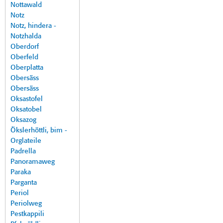
Nottawald
Notz
Notz, hindera -
Notzhalda
Oberdorf
Oberfeld
Oberplatta
Obersäss
Obersäss
Oksastofel
Oksatobel
Oksazog
Ökslerhöttli, bim -
Orglateile
Padrella
Panoramaweg
Paraka
Parganta
Periol
Periolweg
Pestkappili