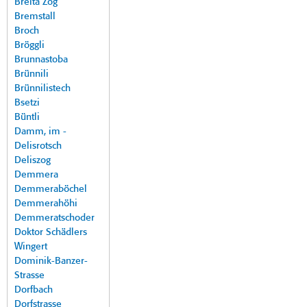
Breita Zog
Bremstall
Broch
Bröggli
Brunnastoba
Brünnili
Brünnilistech
Bsetzi
Büntli
Damm, im -
Delisrotsch
Deliszog
Demmera
Demmeraböchel
Demmerahöhi
Demmeratschoder
Doktor Schädlers
Wingert
Dominik-Banzer-
Strasse
Dorfbach
Dorfstrasse