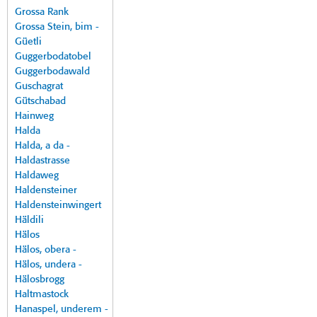
Grossa Rank
Grossa Stein, bim -
Güetli
Guggerbodatobel
Guggerbodawald
Guschagrat
Gütschabad
Hainweg
Halda
Halda, a da -
Haldastrasse
Haldaweg
Haldensteiner
Haldensteinwingert
Häldili
Hälos
Hälos, obera -
Hälos, undera -
Hälosbrogg
Haltmastock
Hanaspel, underem -