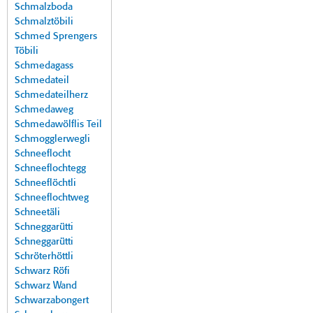
Schmalzboda
Schmalztöbili
Schmed Sprengers
Töbili
Schmedagass
Schmedateil
Schmedateilherz
Schmedaweg
Schmedawölflis Teil
Schmogglerwegli
Schneeflocht
Schneeflochtegg
Schneeflöchtli
Schneeflochtweg
Schneetäli
Schneggarütti
Schneggarütti
Schröterhöttli
Schwarz Röfi
Schwarz Wand
Schwarzabongert