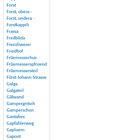
Forst
Forst, obera -
Forst, undera -
Forstkappili
Frassa
Fredböda
Frenzliweier
Friedhof
Früemesserhus
Früemesserspfruend
Früemessersteil
Fürst-Johann-Strasse
Galga
Galgateil
Gälwand
Gampergritsch
Gamperschon
Gantafies
Gapfahlerweg
Gapluem
Gapont