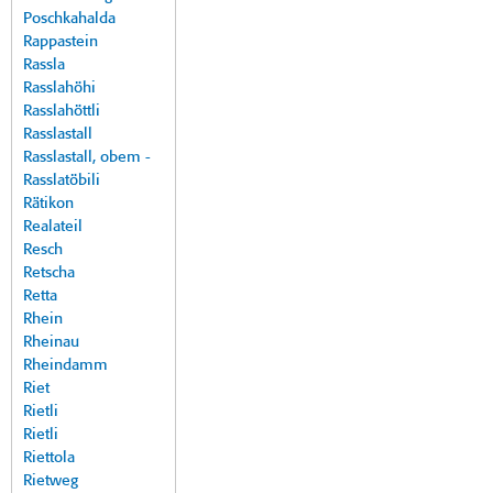
Poschkahalda
Rappastein
Rassla
Rasslahöhi
Rasslahöttli
Rasslastall
Rasslastall, obem -
Rasslatöbili
Rätikon
Realateil
Resch
Retscha
Retta
Rhein
Rheinau
Rheindamm
Riet
Rietli
Rietli
Riettola
Rietweg