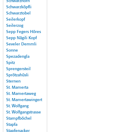
Schwarzhorn
Schwarzköpfli
Schwarztobel
Seilerkopf
Seilerzog
Sepp Fegers Höres
Sepp Nägili Kopf
Seveler Demmli
Sonne
Spezadengla
Spitz
Sprengersteil
Sprötzahüsli
Sternen
St. Mamerta
St. Mamertaweg
St. Mamertawingert
St. Wolfgang
St. Wolfgangstrasse
Stampfböchel
Stapfa
Stapfenacker