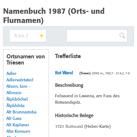
Namenbuch 1987 (Orts- und
Flurnamen)
Trefferliste
Ortsnamen von
Triesen
Rot Wand
Adler
(Triesen)
2050 m;, 760,7 - 214,2, 7-X
Adlerwörtateil
Beschreibung
Ahorn, bim -
Allmein
Felswand in Lawena, am Fuss des
Älpliböchel
Rotwandspitz.
Älpliböda
Alt Brunnastoba
Historische Belege
Alt Gass
Alt Kaplanei
Rothwand
1721
(
Heber-Karte
)
Alta Konsum