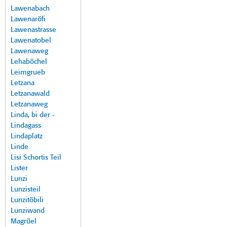
Lawenabach
Lawenaröfi
Lawenastrasse
Lawenatobel
Lawenaweg
Lehaböchel
Leimgrueb
Letzana
Letzanawald
Letzanaweg
Linda, bi der -
Lindagass
Lindaplatz
Linde
Lisi Schortis Teil
Lister
Lunzi
Lunzisteil
Lunzitöbili
Lunziwand
Magrüel