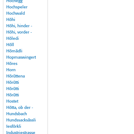
Hochegg
Hochspeler
Hochwald
Höhi
Höhi, hinder -
Höhi, vorder -
Höledi
Höll
Hömädli
Hopmaswingert
Höres
Horn
Hörüttena
Hörütti
Hörütti
Hörütti
Hostet
Hötta, ob der -
Hundsbach
Hundssacksässli
Iesförkli
Industriestrasse