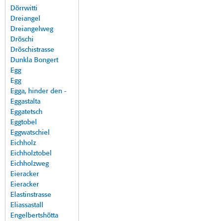
Dörrwitti
Dreiangel
Dreiangelweg
Dröschi
Dröschistrasse
Dunkla Bongert
Egg
Egg
Egga, hinder den -
Eggastalta
Eggatetsch
Eggtobel
Eggwatschiel
Eichholz
Eichholztobel
Eichholzweg
Eieracker
Eieracker
Elastinstrasse
Eliassastall
Engelbertshötta