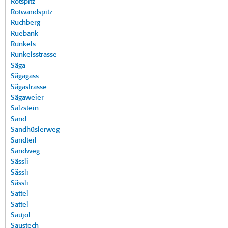
Rotspitz
Rotwandspitz
Ruchberg
Ruebank
Runkels
Runkelsstrasse
Säga
Sägagass
Sägastrasse
Sägaweier
Salzstein
Sand
Sandhüslerweg
Sandteil
Sandweg
Sässli
Sässli
Sässli
Sattel
Sattel
Saujol
Saustech