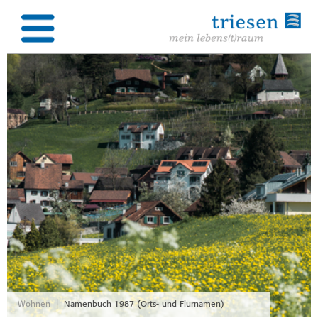
|
Wohnen
Namenbuch 1987 (Orts- und Flurnamen)