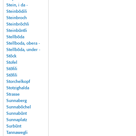
Stein, i da -
Steinbödili
Steinbroch
Steinbröchli
Steinbüntli
Stellböda
Stellboda, obera -
Stellböda, under -
Stöck
Stofel
Stöfili
Stöfili
Storchelkopf
Stotzighalda
Strasse
Sunnaberg
Sunnaböchel
Sunnabünt
Sunnaplatz
Surbünt
Tannawegli