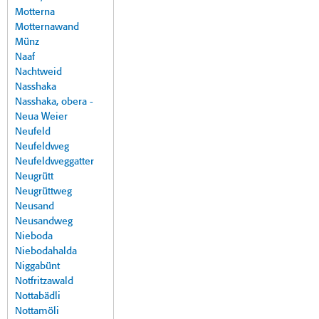
Motterna
Motternawand
Münz
Naaf
Nachtweid
Nasshaka
Nasshaka, obera -
Neua Weier
Neufeld
Neufeldweg
Neufeldweggatter
Neugrütt
Neugrüttweg
Neusand
Neusandweg
Nieboda
Niebodahalda
Niggabünt
Notfritzawald
Nottabädli
Nottamöli