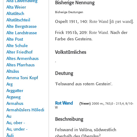
Alta Lawenaweg
Bisherige Nennung
Alta Weier
Bisherige Deutungen
Altatätsch
Altatätschteil
Rote Wand
di r̠œt wand
Ospelt 1911
, 140:
[
].
Alte Bergstrasse
Rote Wand.
Frick 1951b
, 209:
Nach der
Alte Landstrasse
Farbe des Gesteins.
Alte Post
Alte Schule
Alter Friedhof
Volkstümliches
Altes Armenhaus
-
Altes Pfarrhaus
Altsäss
Deutung
Amma Toni Kopf
'Felswand aus rotem Gestein'.
Arg
Arggatter
Argweg
Rot Wand
Armahus
(Triesen)
2000 m;, 763,0 - 215,4, 9/10-
W
Armahüslers Höledi
Au
Beschreibung
Au, ober -
Au, under -
Felswand in Valüna, südwestlich
2
Äuli
oberhalb des Obersäss
.