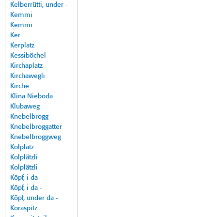
Kelberrütti, under -
Kemmi
Kemmi
Ker
Kerplatz
Kessiböchel
Kirchaplatz
Kirchawegli
Kirche
Klina Nieboda
Klubaweg
Knebelbrogg
Knebelbroggatter
Knebelbroggweg
Kolplatz
Kolplätzli
Kolplätzli
Köpf, i da -
Köpf, i da -
Köpf, under da -
Koraspitz