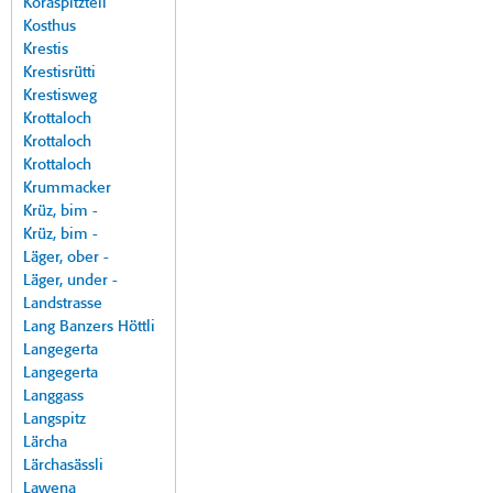
Koraspitzteil
Kosthus
Krestis
Krestisrütti
Krestisweg
Krottaloch
Krottaloch
Krottaloch
Krummacker
Krüz, bim -
Krüz, bim -
Läger, ober -
Läger, under -
Landstrasse
Lang Banzers Höttli
Langegerta
Langegerta
Langgass
Langspitz
Lärcha
Lärchasässli
Lawena