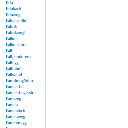
Erla
Erlabach
Erlaweg
Fabiansbünt
Fabrik
Fabrikwegli
Falknis
Falknishorn
Fall
Fall, underem -
Fallegg
Falltobel
Fallwand
Familiengärten
Fanetscha
Fanetschagässli
Faniszog
Fanola
Fanolaloch
Fanolaweg
Fanolenegg