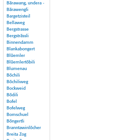
Bärawang, undera -
Bärawengli
Bargetzisteil
Bellaweg
Bergstrasse
Bergsträssli
Binnendamm
Blankabongert
Blüemler
Blüemlertöbili
Blumenau
Böchili
Böchiliweg
Bockweid
Bödili
Bofel
Bofelweg
Bomschuel
Böngertli
Branntawinlöcher
Breita Zog