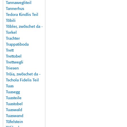
Tannawegliteil
Tannerhus
Tedora Kindlis Teil
Töbili
Töbler, zwöschet da -
Torkel
Trachter
Trappatiboda
Trett
Trettobel
Trettwegli
Triesen
Trüia, zwöschet da -
Tschola Fidelis Teil
Tuas
Tuasegg
Tuasteile
Tuastobel
Tuaswald
Tuaswand
Tüfelstein