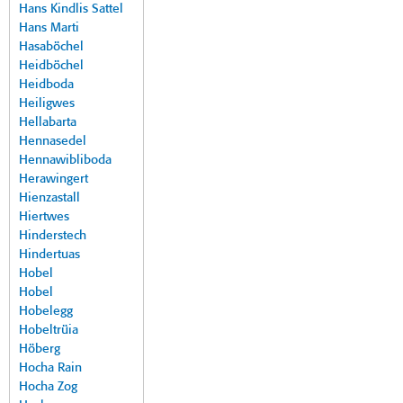
Hans Kindlis Sattel
Hans Marti
Hasaböchel
Heidböchel
Heidboda
Heiligwes
Hellabarta
Hennasedel
Hennawibliboda
Herawingert
Hienzastall
Hiertwes
Hinderstech
Hindertuas
Hobel
Hobel
Hobelegg
Hobeltrüia
Höberg
Hocha Rain
Hocha Zog