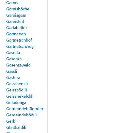
Garnis
Garnisböchel
Garnisgass
Garnisteil
Gartabetter
Gartnetsch
Gartnetschhof
Gartnetschweg
Gaselfa
Gasenza
Gasenzawald
Gässli
Gastera
Geissbenkli
Geissbödili
Geisslerkelchli
Geladunga
Gemeindeblüemler
Gemeindebödili
Gerbi
Glatthäldili