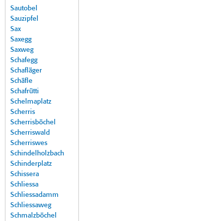
Sautobel
Sauzipfel
Sax
Saxegg
Saxweg
Schafegg
Schafläger
Schäfle
Schafrütti
Schelmaplatz
Scherris
Scherrisböchel
Scherriswald
Scherriswes
Schindelholzbach
Schinderplatz
Schissera
Schliessa
Schliessadamm
Schliessaweg
Schmalzböchel