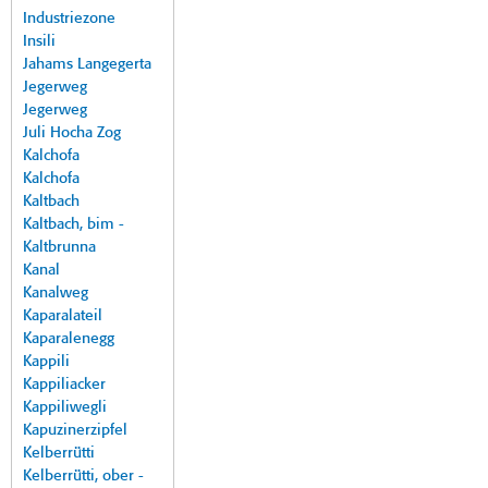
Industriezone
Insili
Jahams Langegerta
Jegerweg
Jegerweg
Juli Hocha Zog
Kalchofa
Kalchofa
Kaltbach
Kaltbach, bim -
Kaltbrunna
Kanal
Kanalweg
Kaparalateil
Kaparalenegg
Kappili
Kappiliacker
Kappiliwegli
Kapuzinerzipfel
Kelberrütti
Kelberrütti, ober -