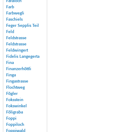
Faraloch
Farb
Farbwegli
Faschiels
Feger Sepplis Teil
Feld
Feldstrasse
Feldstrasse
Feldwingert
Fidelis Langegerta
Fina
Finanzerhöttli
Finga
Fingastrasse
Flochtweg
Fögler
Foksstein
Fokswinkel
Föligraba
Foppi
Foppiloch
Foppiwald