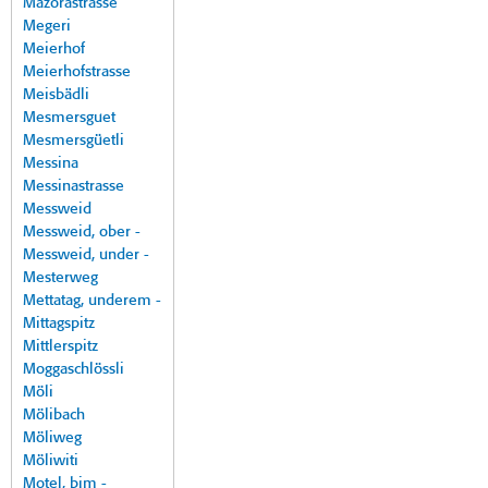
Mazorastrasse
Megeri
Meierhof
Meierhofstrasse
Meisbädli
Mesmersguet
Mesmersgüetli
Messina
Messinastrasse
Messweid
Messweid, ober -
Messweid, under -
Mesterweg
Mettatag, underem -
Mittagspitz
Mittlerspitz
Moggaschlössli
Möli
Mölibach
Möliweg
Möliwiti
Motel, bim -