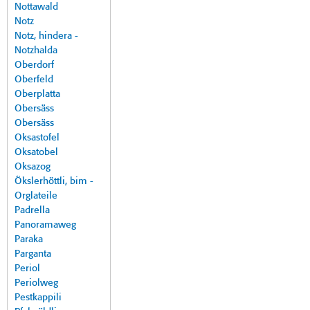
Nottawald
Notz
Notz, hindera -
Notzhalda
Oberdorf
Oberfeld
Oberplatta
Obersäss
Obersäss
Oksastofel
Oksatobel
Oksazog
Ökslerhöttli, bim -
Orglateile
Padrella
Panoramaweg
Paraka
Parganta
Periol
Periolweg
Pestkappili