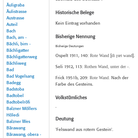
Äuligraba
Äulistrasse
Historische Belege
Austrasse
Kein Eintrag vorhanden
Auteil
Bach
Bisherige Nennung
Bach, am -
Bächli, bim -
Bisherige Deutungen
Bächligatter
Rote Wand
di r̠œt wand
Ospelt 1911
, 140:
[
].
Bächligatterweg
Bächliweg
Rothen Wand, unter der -.
Seli 1912
, 113:
Bad
Bad Vogelsang
Rote Wand.
Frick 1951b
, 209:
Nach der
Badegg
Farbe des Gesteins.
Badstoba
Badtobel
Volkstümliches
Badtobelröfi
-
Balzner Möllers
Höledi
Deutung
Balzner Wes
Bärawang
'Felswand aus rotem Gestein'.
Bärawang, obera -