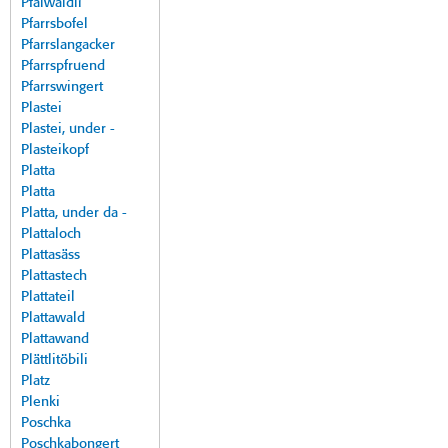
Pfalwäldli
Pfarrsbofel
Pfarrslangacker
Pfarrspfruend
Pfarrswingert
Plastei
Plastei, under -
Plasteikopf
Platta
Platta
Platta, under da -
Plattaloch
Plattasäss
Plattastech
Plattateil
Plattawald
Plattawand
Plättlitöbili
Platz
Plenki
Poschka
Poschkabongert