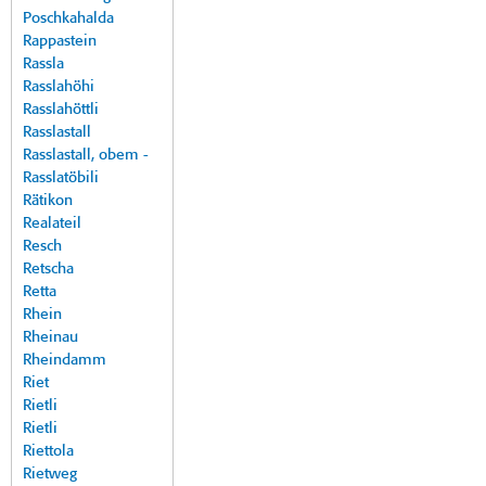
Poschkahalda
Rappastein
Rassla
Rasslahöhi
Rasslahöttli
Rasslastall
Rasslastall, obem -
Rasslatöbili
Rätikon
Realateil
Resch
Retscha
Retta
Rhein
Rheinau
Rheindamm
Riet
Rietli
Rietli
Riettola
Rietweg