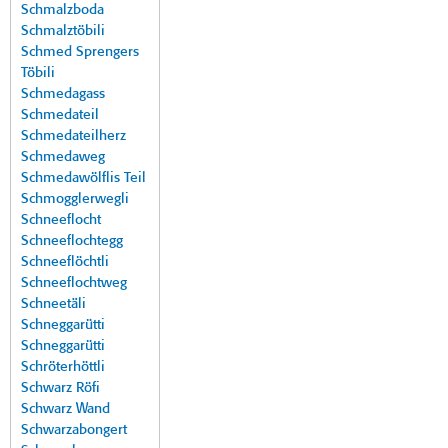
Schmalzboda
Schmalztöbili
Schmed Sprengers
Töbili
Schmedagass
Schmedateil
Schmedateilherz
Schmedaweg
Schmedawölflis Teil
Schmogglerwegli
Schneeflocht
Schneeflochtegg
Schneeflöchtli
Schneeflochtweg
Schneetäli
Schneggarütti
Schneggarütti
Schröterhöttli
Schwarz Röfi
Schwarz Wand
Schwarzabongert