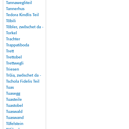
Tannawegliteil
Tannerhus
Tedora Kindlis Teil
Töbili
Töbler, zwöschet da -
Torkel
Trachter
Trappatiboda
Trett
Trettobel
Trettwegli
Triesen
Trüia, zwöschet da -
Tschola Fidelis Teil
Tuas
Tuasegg
Tuasteile
Tuastobel
Tuaswald
Tuaswand
Tüfelstein