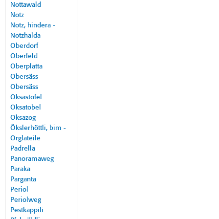
Nottawald
Notz
Notz, hindera -
Notzhalda
Oberdorf
Oberfeld
Oberplatta
Obersäss
Obersäss
Oksastofel
Oksatobel
Oksazog
Ökslerhöttli, bim -
Orglateile
Padrella
Panoramaweg
Paraka
Parganta
Periol
Periolweg
Pestkappili