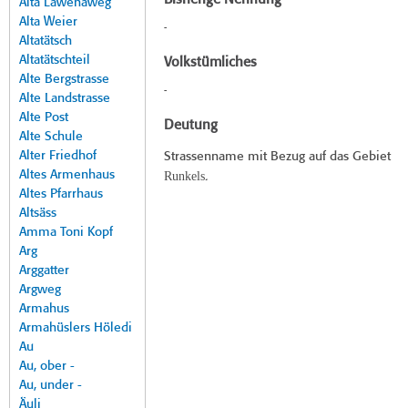
Bisherige Nennung
Alta Lawenaweg
Alta Weier
-
Altatätsch
Altatätschteil
Volkstümliches
Alte Bergstrasse
-
Alte Landstrasse
Alte Post
Deutung
Alte Schule
Alter Friedhof
Strassenname mit Bezug auf das Gebiet
Altes Armenhaus
Runkels
.
Altes Pfarrhaus
Altsäss
Amma Toni Kopf
Arg
Arggatter
Argweg
Armahus
Armahüslers Höledi
Au
Au, ober -
Au, under -
Äuli