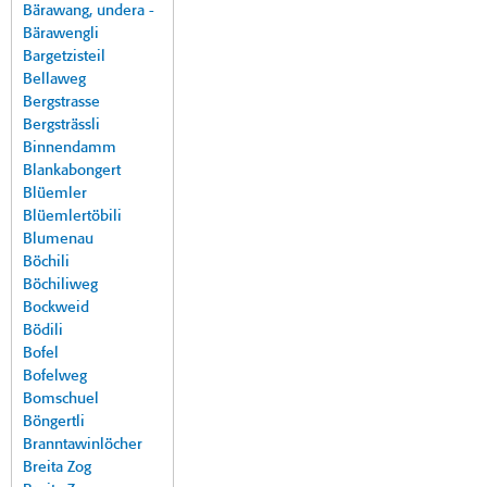
Bärawang, undera -
Bärawengli
Bargetzisteil
Bellaweg
Bergstrasse
Bergsträssli
Binnendamm
Blankabongert
Blüemler
Blüemlertöbili
Blumenau
Böchili
Böchiliweg
Bockweid
Bödili
Bofel
Bofelweg
Bomschuel
Böngertli
Branntawinlöcher
Breita Zog