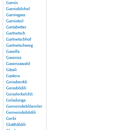
Garnis
Garnisböchel
Garnisgass
Garnisteil
Gartabetter
Gartnetsch
Gartnetschhof
Gartnetschweg
Gaselfa
Gasenza
Gasenzawald
Gässli
Gastera
Geissbenkli
Geissbödili
Geisslerkelchli
Geladunga
Gemeindeblüemler
Gemeindebödili
Gerbi
Glatthäldili