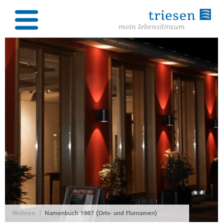
|
Wohnen
Namenbuch 1987 (Orts- und Flurnamen)