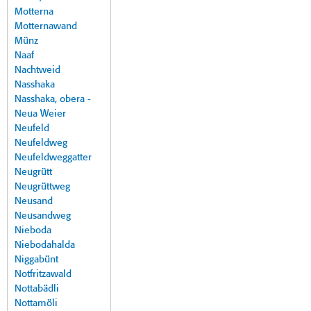
Motterna
Motternawand
Münz
Naaf
Nachtweid
Nasshaka
Nasshaka, obera -
Neua Weier
Neufeld
Neufeldweg
Neufeldweggatter
Neugrütt
Neugrüttweg
Neusand
Neusandweg
Nieboda
Niebodahalda
Niggabünt
Notfritzawald
Nottabädli
Nottamöli