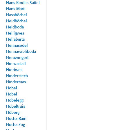
Hans Kindlis Sattel
Hans Marti
Hasaböchel
Heidböchel
Heidboda
Heiligwes
Hellabarta
Hennasedel
Hennawibliboda
Herawingert
Hienzastall
Hiertwes
Hinderstech
Hindertuas
Hobel
Hobel
Hobelegg
Hobeltrüia
Höberg
Hocha Rain
Hocha Zog