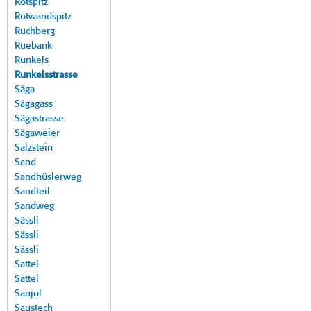
Rotspitz
Rotwandspitz
Ruchberg
Ruebank
Runkels
Runkelsstrasse
Säga
Sägagass
Sägastrasse
Sägaweier
Salzstein
Sand
Sandhüslerweg
Sandteil
Sandweg
Sässli
Sässli
Sässli
Sattel
Sattel
Saujol
Saustech