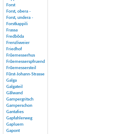
Forst
Forst, obera -
Forst, undera -
Forstkappili
Frassa
Fredböda
Frenzliweier
Friedhof
Früemesserhus
Früemesserspfruend
Früemessersteil
Fürst-Johann-Strasse
Galga
Galgateil
Gälwand
Gampergritsch
Gamperschon
Gantafies
Gapfahlerweg
Gapluem
Gapont