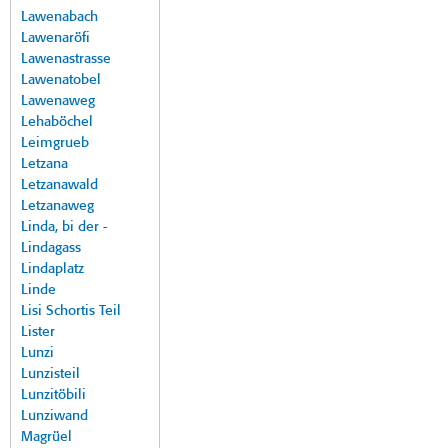
Lawenabach
Lawenaröfi
Lawenastrasse
Lawenatobel
Lawenaweg
Lehaböchel
Leimgrueb
Letzana
Letzanawald
Letzanaweg
Linda, bi der -
Lindagass
Lindaplatz
Linde
Lisi Schortis Teil
Lister
Lunzi
Lunzisteil
Lunzitöbili
Lunziwand
Magrüel