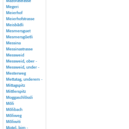
Mazorastrasse
Megeri
Meierhof
Meierhofstrasse
Meisbädli
Mesmersguet
Mesmersgüetli
Messina
Messinastrasse
Messweid
Messweid, ober -
Messweid, under -
Mesterweg
Mettatag, underem -
Mittagspitz
Mittlerspitz
Moggaschlössli
Möli
Mölibach
Möliweg
Möliwiti
Motel, bim -