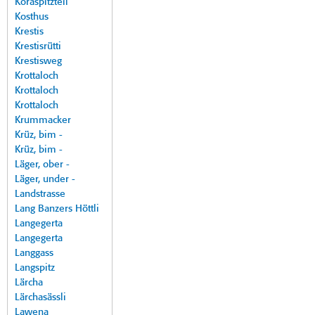
Koraspitzteil
Kosthus
Krestis
Krestisrütti
Krestisweg
Krottaloch
Krottaloch
Krottaloch
Krummacker
Krüz, bim -
Krüz, bim -
Läger, ober -
Läger, under -
Landstrasse
Lang Banzers Höttli
Langegerta
Langegerta
Langgass
Langspitz
Lärcha
Lärchasässli
Lawena