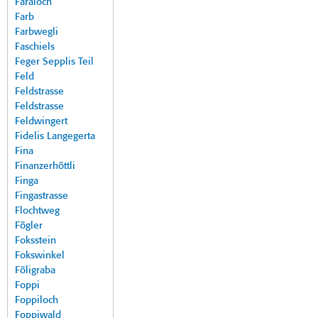
Faraloch
Farb
Farbwegli
Faschiels
Feger Sepplis Teil
Feld
Feldstrasse
Feldstrasse
Feldwingert
Fidelis Langegerta
Fina
Finanzerhöttli
Finga
Fingastrasse
Flochtweg
Fögler
Foksstein
Fokswinkel
Föligraba
Foppi
Foppiloch
Foppiwald