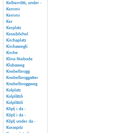
Kelberrütti, under -
Kemmi
Kemmi
Ker
Kerplatz
Kessiböchel
Kirchaplatz
Kirchawegli
Kirche
Klina Nieboda
Klubaweg
Knebelbrogg
Knebelbroggatter
Knebelbroggweg
Kolplatz
Kolplätzli
Kolplätzli
Köpf, i da -
Köpf, i da -
Köpf, under da -
Koraspitz