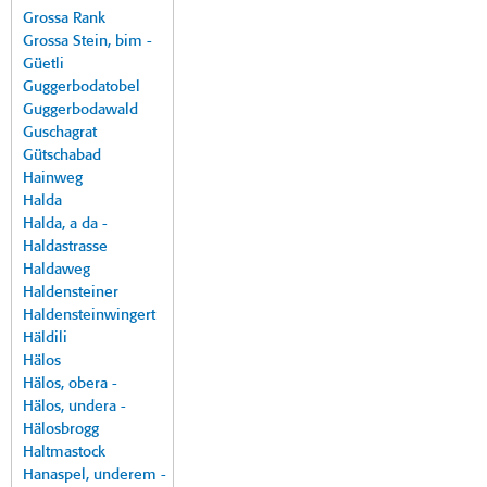
Grossa Rank
Grossa Stein, bim -
Güetli
Guggerbodatobel
Guggerbodawald
Guschagrat
Gütschabad
Hainweg
Halda
Halda, a da -
Haldastrasse
Haldaweg
Haldensteiner
Haldensteinwingert
Häldili
Hälos
Hälos, obera -
Hälos, undera -
Hälosbrogg
Haltmastock
Hanaspel, underem -