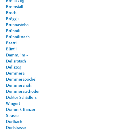
Breita Zog
Bremstall
Broch
Bröggli
Brunnastoba
Brünnili
Brünnilistech
Bsetzi
Büntli
Damm, im -
Delisrotsch
Deliszog
Demmera
Demmeraböchel
Demmerahöhi
Demmeratschoder
Doktor Schädlers
Wingert
Dominik-Banzer-
Strasse
Dorfbach
Dorfstrasse