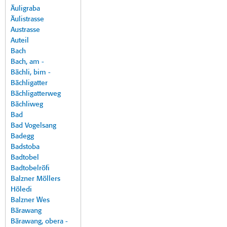
Äuligraba
Äulistrasse
Austrasse
Auteil
Bach
Bach, am -
Bächli, bim -
Bächligatter
Bächligatterweg
Bächliweg
Bad
Bad Vogelsang
Badegg
Badstoba
Badtobel
Badtobelröfi
Balzner Möllers
Höledi
Balzner Wes
Bärawang
Bärawang, obera -