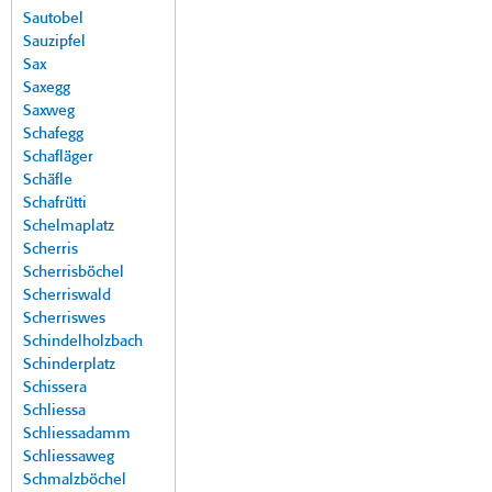
Sautobel
Sauzipfel
Sax
Saxegg
Saxweg
Schafegg
Schafläger
Schäfle
Schafrütti
Schelmaplatz
Scherris
Scherrisböchel
Scherriswald
Scherriswes
Schindelholzbach
Schinderplatz
Schissera
Schliessa
Schliessadamm
Schliessaweg
Schmalzböchel