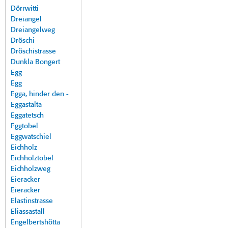
Dörrwitti
Dreiangel
Dreiangelweg
Dröschi
Dröschistrasse
Dunkla Bongert
Egg
Egg
Egga, hinder den -
Eggastalta
Eggatetsch
Eggtobel
Eggwatschiel
Eichholz
Eichholztobel
Eichholzweg
Eieracker
Eieracker
Elastinstrasse
Eliassastall
Engelbertshötta