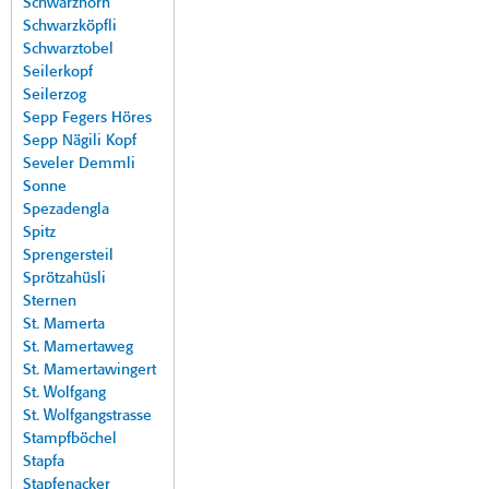
Schwarzhorn
Schwarzköpfli
Schwarztobel
Seilerkopf
Seilerzog
Sepp Fegers Höres
Sepp Nägili Kopf
Seveler Demmli
Sonne
Spezadengla
Spitz
Sprengersteil
Sprötzahüsli
Sternen
St. Mamerta
St. Mamertaweg
St. Mamertawingert
St. Wolfgang
St. Wolfgangstrasse
Stampfböchel
Stapfa
Stapfenacker