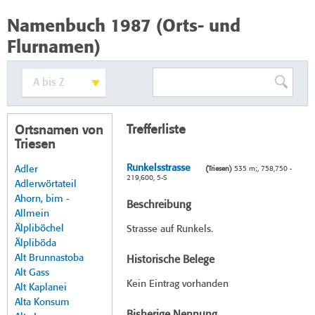
Namenbuch 1987 (Orts- und
Flurnamen)
Trefferliste
Ortsnamen von
Triesen
Runkelsstrasse
Adler
(Triesen)
535 m;, 758,750 -
219,600, 5-S
Adlerwörtateil
Ahorn, bim -
Beschreibung
Allmein
Älpliböchel
Strasse auf Runkels.
Älpliböda
Alt Brunnastoba
Historische Belege
Alt Gass
Kein Eintrag vorhanden
Alt Kaplanei
Alta Konsum