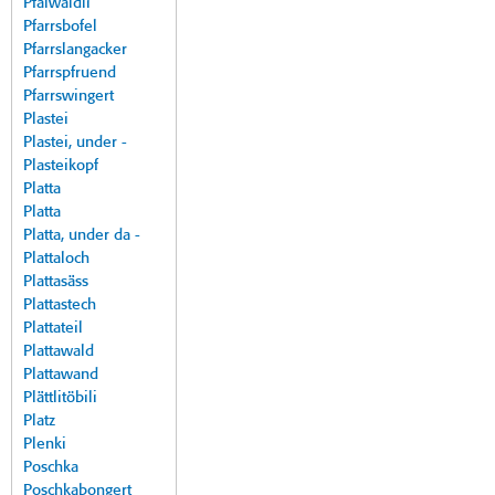
Pfalwäldli
Pfarrsbofel
Pfarrslangacker
Pfarrspfruend
Pfarrswingert
Plastei
Plastei, under -
Plasteikopf
Platta
Platta
Platta, under da -
Plattaloch
Plattasäss
Plattastech
Plattateil
Plattawald
Plattawand
Plättlitöbili
Platz
Plenki
Poschka
Poschkabongert