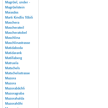
Magrüel, under -
Magrüelstein
Maiasäss
Marti Kindlis Töbili
Maschera
Mascherateil
Mascheratobel
Maschlina
Maschlinastrasse
Matidaboda
Matidarank
Matillaberg
Matruela
Matschels
Matschelsstrasse
Mazora
Mazora
Mazorabächli
Mazoragraba
Mazorahalda
Mazorahöhi