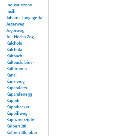
Industriezone
Insili
Jahams Langegerta
Jegerweg
Jegerweg
Juli Hocha Zog
Kalchofa
Kalchofa
Kaltbach
Kaltbach, bim -
Kaltbrunna
Kanal
Kanalweg
Kaparalateil
Kaparalenegg
Kappili
Kappiliacker
Kappiliwegli
Kapuzinerzipfel
Kelberrütti
Kelberrütti, ober -