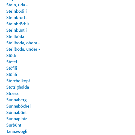
Stein, i da -
Steinbödili
Steinbroch
Steinbröchli
Steinbüntli
Stellböda
Stellboda, obera -
Stellböda, under -
Stöck
Stofel
Stöfili
Stöfili
Storchelkopf
Stotzighalda
Strasse
Sunnaberg
Sunnaböchel
Sunnabünt
Sunnaplatz
Surbünt
Tannawegli