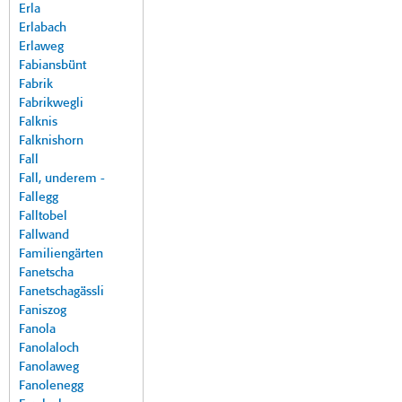
Erla
Erlabach
Erlaweg
Fabiansbünt
Fabrik
Fabrikwegli
Falknis
Falknishorn
Fall
Fall, underem -
Fallegg
Falltobel
Fallwand
Familiengärten
Fanetscha
Fanetschagässli
Faniszog
Fanola
Fanolaloch
Fanolaweg
Fanolenegg