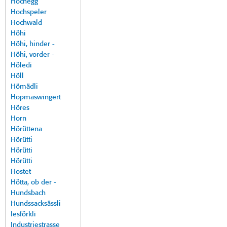
Hochegg
Hochspeler
Hochwald
Höhi
Höhi, hinder -
Höhi, vorder -
Höledi
Höll
Hömädli
Hopmaswingert
Höres
Horn
Hörüttena
Hörütti
Hörütti
Hörütti
Hostet
Hötta, ob der -
Hundsbach
Hundssacksässli
Iesförkli
Industriestrasse