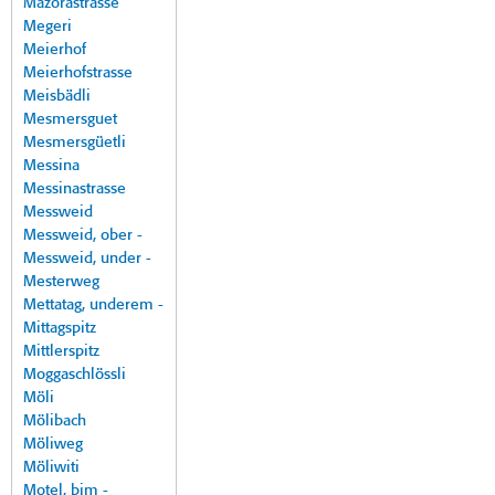
Mazorastrasse
Megeri
Meierhof
Meierhofstrasse
Meisbädli
Mesmersguet
Mesmersgüetli
Messina
Messinastrasse
Messweid
Messweid, ober -
Messweid, under -
Mesterweg
Mettatag, underem -
Mittagspitz
Mittlerspitz
Moggaschlössli
Möli
Mölibach
Möliweg
Möliwiti
Motel, bim -