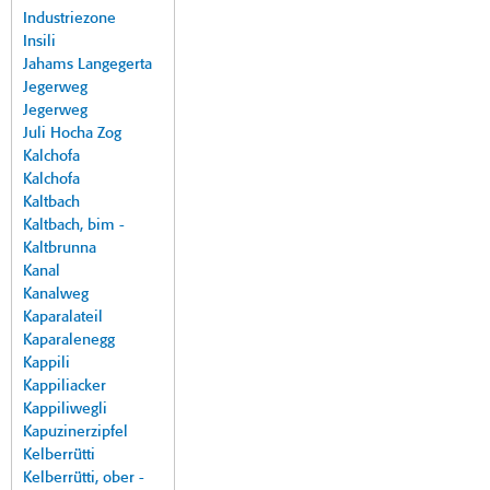
Industriezone
Insili
Jahams Langegerta
Jegerweg
Jegerweg
Juli Hocha Zog
Kalchofa
Kalchofa
Kaltbach
Kaltbach, bim -
Kaltbrunna
Kanal
Kanalweg
Kaparalateil
Kaparalenegg
Kappili
Kappiliacker
Kappiliwegli
Kapuzinerzipfel
Kelberrütti
Kelberrütti, ober -