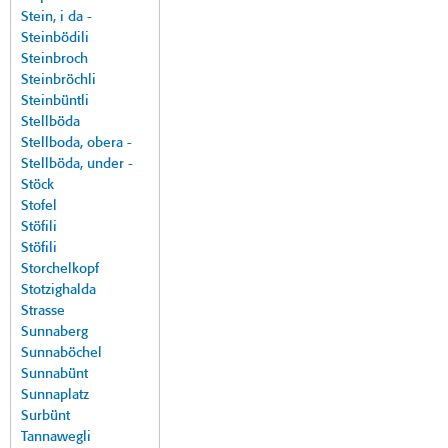
Stein, i da -
Steinbödili
Steinbroch
Steinbröchli
Steinbüntli
Stellböda
Stellboda, obera -
Stellböda, under -
Stöck
Stofel
Stöfili
Stöfili
Storchelkopf
Stotzighalda
Strasse
Sunnaberg
Sunnaböchel
Sunnabünt
Sunnaplatz
Surbünt
Tannawegli