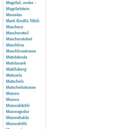
Magrüel, under -
Magrüelstein
Maiasäss
Marti Kindlis Töbili
Maschera
Mascherateil
Mascheratobel
Maschlina
Maschlinastrasse
Matidaboda
Matidarank
Matillaberg
Matruela
Matschels
Matschelsstrasse
Mazora
Mazora
Mazorabächli
Mazoragraba
Mazorahalda
Mazorahöhi