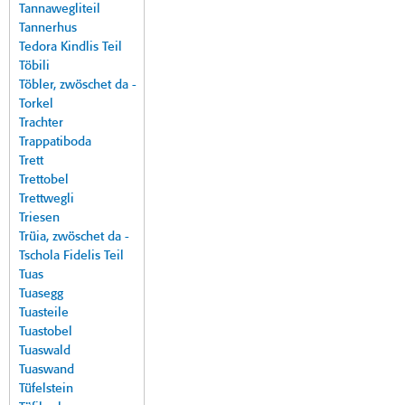
Tannawegliteil
Tannerhus
Tedora Kindlis Teil
Töbili
Töbler, zwöschet da -
Torkel
Trachter
Trappatiboda
Trett
Trettobel
Trettwegli
Triesen
Trüia, zwöschet da -
Tschola Fidelis Teil
Tuas
Tuasegg
Tuasteile
Tuastobel
Tuaswald
Tuaswand
Tüfelstein