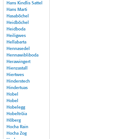
Hans Kindlis Sattel
Hans Marti
Hasaböchel
Heidböchel
Heidboda
Heiligwes
Hellabarta
Hennasedel
Hennawibliboda
Herawingert
Hienzastall
Hiertwes
Hinderstech
Hindertuas
Hobel
Hobel
Hobelegg
Hobeltrüia
Höberg
Hocha Rain
Hocha Zog