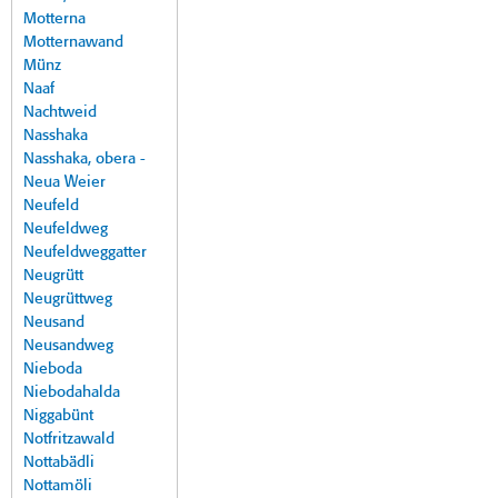
Motterna
Motternawand
Münz
Naaf
Nachtweid
Nasshaka
Nasshaka, obera -
Neua Weier
Neufeld
Neufeldweg
Neufeldweggatter
Neugrütt
Neugrüttweg
Neusand
Neusandweg
Nieboda
Niebodahalda
Niggabünt
Notfritzawald
Nottabädli
Nottamöli