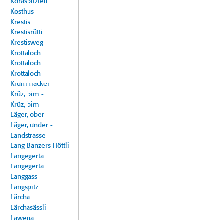
Koraspitzteil
Kosthus
Krestis
Krestisrütti
Krestisweg
Krottaloch
Krottaloch
Krottaloch
Krummacker
Krüz, bim -
Krüz, bim -
Läger, ober -
Läger, under -
Landstrasse
Lang Banzers Höttli
Langegerta
Langegerta
Langgass
Langspitz
Lärcha
Lärchasässli
Lawena