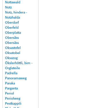
Nottawald
Notz
Notz, hindera -
Notzhalda
Oberdorf
Oberfeld
Oberplatta
Obersäss
Obersäss
Oksastofel
Oksatobel
Oksazog
Ökslerhöttli, bim -
Orglateile
Padrella
Panoramaweg
Paraka
Parganta
Periol
Periolweg
Pestkappili