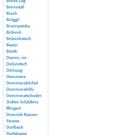
Breita Zog
Bremstall
Broch
Bröggli
Brunnastoba
Brünnili
Brünnilistech
Bsetzi
Büntli
Damm, im -
Delisrotsch
Deliszog
Demmera
Demmeraböchel
Demmerahöhi
Demmeratschoder
Doktor Schädlers
Wingert
Dominik-Banzer-
Strasse
Dorfbach
Dorfstrasse