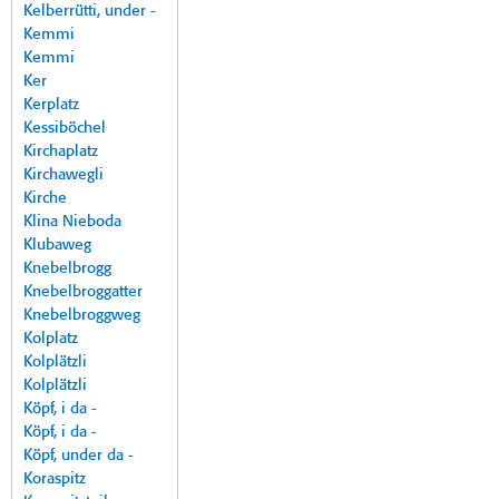
Kelberrütti, under -
Kemmi
Kemmi
Ker
Kerplatz
Kessiböchel
Kirchaplatz
Kirchawegli
Kirche
Klina Nieboda
Klubaweg
Knebelbrogg
Knebelbroggatter
Knebelbroggweg
Kolplatz
Kolplätzli
Kolplätzli
Köpf, i da -
Köpf, i da -
Köpf, under da -
Koraspitz