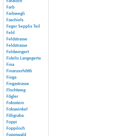
Faraloch
Farb
Farbwegli
Faschiels
Feger Sepplis Teil
Feld
Feldstrasse
Feldstrasse
Feldwingert
Fidelis Langegerta
Fina
Finanzerhöttli
Finga
Fingastrasse
Flochtweg
Fögler
Foksstein
Fokswinkel
Föligraba
Foppi
Foppiloch
Foppiwald