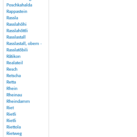
Poschkahalda
Rappastein
Rassla
Rasslahöhi
Rasslahöttli
Rasslastall
Rasslastall, obem -
Rasslatöbili
Rätikon
Realateil
Resch
Retscha
Retta
Rhein
Rheinau
Rheindamm
Riet
Rietli
Rietli
Riettola
Rietweg