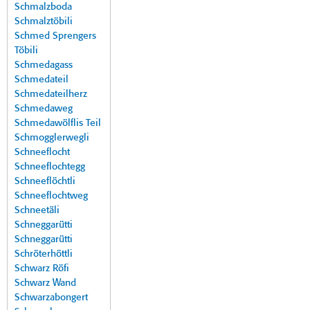
Schmalzboda
Schmalztöbili
Schmed Sprengers
Töbili
Schmedagass
Schmedateil
Schmedateilherz
Schmedaweg
Schmedawölflis Teil
Schmogglerwegli
Schneeflocht
Schneeflochtegg
Schneeflöchtli
Schneeflochtweg
Schneetäli
Schneggarütti
Schneggarütti
Schröterhöttli
Schwarz Röfi
Schwarz Wand
Schwarzabongert