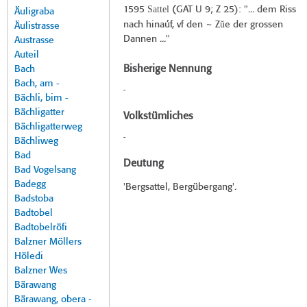
Sattel
1595
(
GAT U 9
; Z 25): "... dem Riss
Äuligraba
ŭ
nach hinaúf, vf den ~ Z
e der grossen
Äulistrasse
Dannen ..."
Austrasse
Auteil
Bisherige Nennung
Bach
Bach, am -
-
Bächli, bim -
Bächligatter
Volkstümliches
Bächligatterweg
-
Bächliweg
Bad
Deutung
Bad Vogelsang
Badegg
'Bergsattel, Bergübergang'.
Badstoba
Badtobel
Badtobelröfi
Balzner Möllers
Höledi
Balzner Wes
Bärawang
Bärawang, obera -