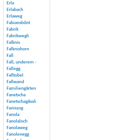
Erla
Erlabach
Erlaweg
Fabiansbünt
Fabrik
Fabrikwegli
Falknis
Falknishorn
Fall
Fall, underem -
Fallegg
Falltobel
Fallwand
Familiengärten
Fanetscha
Fanetschagässli
Faniszog
Fanola
Fanolaloch
Fanolaweg
Fanolenegg