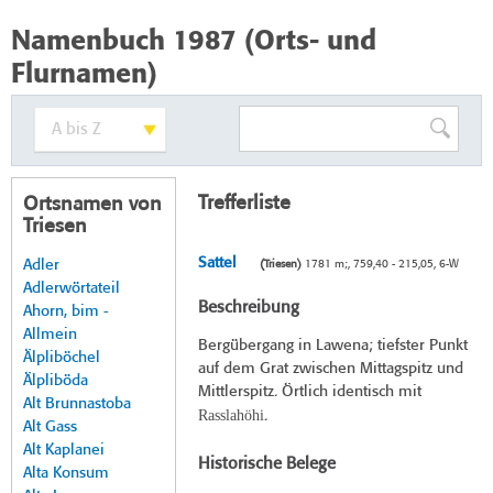
Namenbuch 1987 (Orts- und
Flurnamen)
Trefferliste
Ortsnamen von
Triesen
Sattel
Adler
(Triesen)
1781 m;, 759,40 - 215,05, 6-W
Adlerwörtateil
Beschreibung
Ahorn, bim -
Allmein
Bergübergang in Lawena; tiefster Punkt
Älpliböchel
auf dem Grat zwischen Mittagspitz und
Älpliböda
Mittlerspitz. Örtlich identisch mit
Alt Brunnastoba
Rasslahöhi
.
Alt Gass
Alt Kaplanei
Historische Belege
Alta Konsum