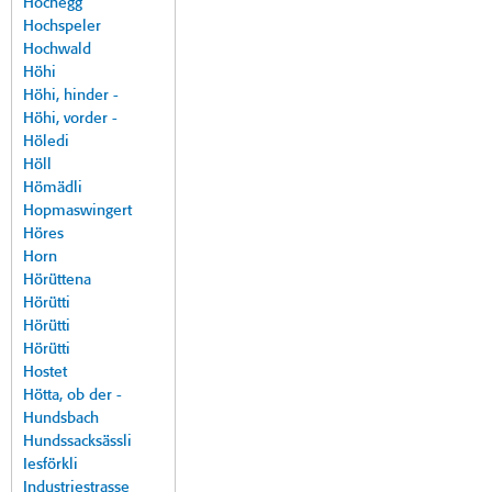
Hochegg
Hochspeler
Hochwald
Höhi
Höhi, hinder -
Höhi, vorder -
Höledi
Höll
Hömädli
Hopmaswingert
Höres
Horn
Hörüttena
Hörütti
Hörütti
Hörütti
Hostet
Hötta, ob der -
Hundsbach
Hundssacksässli
Iesförkli
Industriestrasse