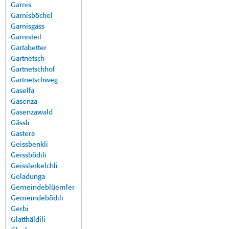
Garnis
Garnisböchel
Garnisgass
Garnisteil
Gartabetter
Gartnetsch
Gartnetschhof
Gartnetschweg
Gaselfa
Gasenza
Gasenzawald
Gässli
Gastera
Geissbenkli
Geissbödili
Geisslerkelchli
Geladunga
Gemeindeblüemler
Gemeindebödili
Gerbi
Glatthäldili