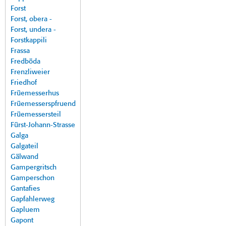
Forst
Forst, obera -
Forst, undera -
Forstkappili
Frassa
Fredböda
Frenzliweier
Friedhof
Früemesserhus
Früemesserspfruend
Früemessersteil
Fürst-Johann-Strasse
Galga
Galgateil
Gälwand
Gampergritsch
Gamperschon
Gantafies
Gapfahlerweg
Gapluem
Gapont