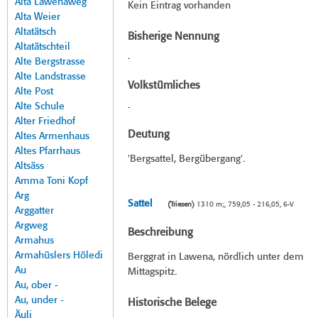
Alta Lawenaweg
Kein Eintrag vorhanden
Alta Weier
Altatätsch
Bisherige Nennung
Altatätschteil
-
Alte Bergstrasse
Alte Landstrasse
Volkstümliches
Alte Post
Alte Schule
-
Alter Friedhof
Deutung
Altes Armenhaus
Altes Pfarrhaus
'Bergsattel, Bergübergang'.
Altsäss
Amma Toni Kopf
Arg
Sattel
(Triesen)
1310 m;, 759,05 - 216,05, 6-V
Arggatter
Argweg
Beschreibung
Armahus
Armahüslers Höledi
Berggrat in Lawena, nördlich unter dem
Au
Mittagspitz.
Au, ober -
Au, under -
Historische Belege
Äuli