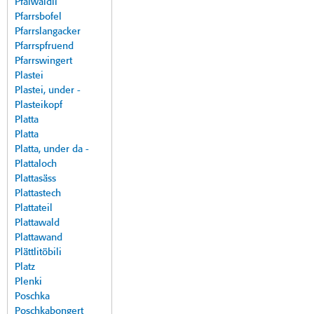
Pfalwäldli
Pfarrsbofel
Pfarrslangacker
Pfarrspfruend
Pfarrswingert
Plastei
Plastei, under -
Plasteikopf
Platta
Platta
Platta, under da -
Plattaloch
Plattasäss
Plattastech
Plattateil
Plattawald
Plattawand
Plättlitöbili
Platz
Plenki
Poschka
Poschkabongert