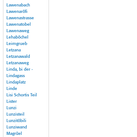
Lawenabach
Lawenaröfi
Lawenastrasse
Lawenatobel
Lawenaweg
Lehaböchel
Leimgrueb
Letzana
Letzanawald
Letzanaweg
Linda, bi der -
Lindagass
Lindaplatz
Linde
Lisi Schortis Teil
Lister
Lunzi
Lunzisteil
Lunzitöbili
Lunziwand
Magrüel