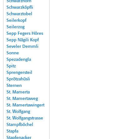
Schwarzhorn
Schwarzköpfli
Schwarztobel
Seilerkopf
Seilerzog
Sepp Fegers Höres
Sepp Nägili Kopf
Seveler Demmli
Sonne
Spezadengla
Spitz
Sprengersteil
Sprötzahüsli
Sternen
St. Mamerta
St. Mamertaweg
St. Mamertawingert
St. Wolfgang
St. Wolfgangstrasse
Stampfböchel
Stapfa
Stapfenacker