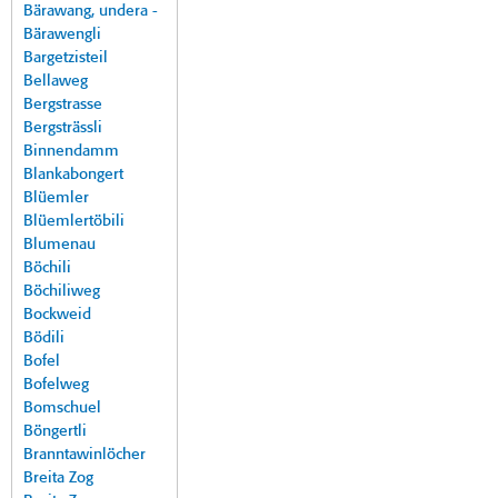
Bärawang, undera -
Bärawengli
Bargetzisteil
Bellaweg
Bergstrasse
Bergsträssli
Binnendamm
Blankabongert
Blüemler
Blüemlertöbili
Blumenau
Böchili
Böchiliweg
Bockweid
Bödili
Bofel
Bofelweg
Bomschuel
Böngertli
Branntawinlöcher
Breita Zog