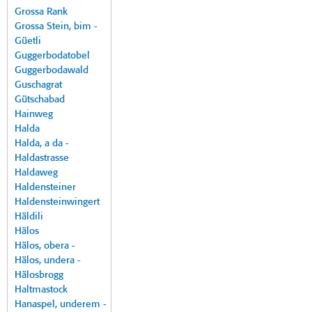
Grossa Rank
Grossa Stein, bim -
Güetli
Guggerbodatobel
Guggerbodawald
Guschagrat
Gütschabad
Hainweg
Halda
Halda, a da -
Haldastrasse
Haldaweg
Haldensteiner
Haldensteinwingert
Häldili
Hälos
Hälos, obera -
Hälos, undera -
Hälosbrogg
Haltmastock
Hanaspel, underem -