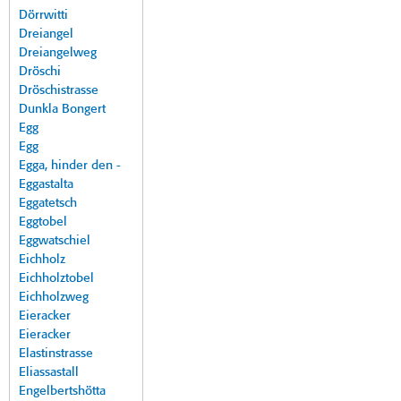
Dörrwitti
Dreiangel
Dreiangelweg
Dröschi
Dröschistrasse
Dunkla Bongert
Egg
Egg
Egga, hinder den -
Eggastalta
Eggatetsch
Eggtobel
Eggwatschiel
Eichholz
Eichholztobel
Eichholzweg
Eieracker
Eieracker
Elastinstrasse
Eliassastall
Engelbertshötta