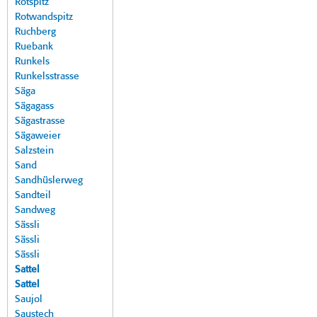
Rotspitz
Rotwandspitz
Ruchberg
Ruebank
Runkels
Runkelsstrasse
Säga
Sägagass
Sägastrasse
Sägaweier
Salzstein
Sand
Sandhüslerweg
Sandteil
Sandweg
Sässli
Sässli
Sässli
Sattel
Sattel
Saujol
Saustech