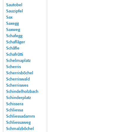
Sautobel
Sauzipfel
Sax
Saxegg
Saxweg
Schafegg
Schafläger
Schäfle
Schafrütti
Schelmaplatz
Scherris
Scherrisböchel
Scherriswald
Scherriswes
Schindelholzbach
Schinderplatz
Schissera
Schliessa
Schliessadamm
Schliessaweg
Schmalzböchel